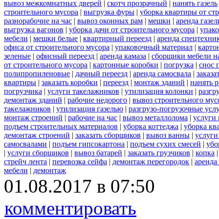
вывоз межкомнатных дверей
|
скотч прозрачный
|
нанять газель
строительного мусора
|
выгрузка фуры
|
уборка квартиры от ст
разнорабочие на час
|
вывоз оконных рам
|
мешки
|
аренда газел
выгрузка вагонов
|
уборка дачи от строительного мусора
|
упако
мебели
|
мешки белые
|
квартирный переезд
|
аренда спецтехни
офиса от строительного мусора
|
упаковочный материал
|
карто
зеленые
|
офисный переезд
|
аренда камаза
|
сборщики мебели на
от строительного мусора
|
картонные коробки
|
погрузка
|
снос 
полипропиленовые
|
дачный переезд
|
аренда самосвала
|
заказа
квартиры
|
заказать коробки
|
переезд
|
монтаж зданий
|
нанять 
погрузчика
|
услуги такелажников
|
утилизация колонки
|
разгр
демонтаж зданий
|
рабочие недорого
|
вывоз строительного мус
такелажников
|
утилизация газелью
|
разгрузо-погрузочные усл
монтаж строений
|
рабочие на час
|
вывоз металлолома
|
услуги 
подъем строительных материалов
|
уборка коттеджа
|
уборка кв
демонтаж строений
|
заказать сборщиков
|
вывоз ванны
|
услуги
самосвалами
|
подъем гипсокартона
|
подъем сухих смесей
|
убо
|
услуги сборщиков
|
вывоз батарей
|
заказать грузчиков
|
копка
стрейч лента
|
перевозка сейфа
|
демонтаж перегородок
|
аренда
мебели
|
демонтаж
01.08.2017 в 07:50
комментировать