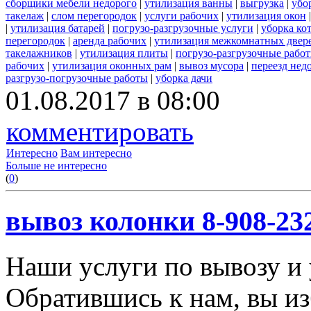
сборщики мебели недорого
|
утилизация ванны
|
выгрузка
|
убо
такелаж
|
слом перегородок
|
услуги рабочих
|
утилизация окон
|
утилизация батарей
|
погрузо-разгрузочные услуги
|
уборка ко
перегородок
|
аренда рабочих
|
утилизация межкомнатных двер
такелажников
|
утилизация плиты
|
погрузо-разгрузочные рабо
рабочих
|
утилизация оконных рам
|
вывоз мусора
|
переезд нед
разгрузо-погрузочные работы
|
уборка дачи
01.08.2017 в 08:00
комментировать
Интересно
Вам интересно
Больше не интересно
(
0
)
вывоз колонки 8-908-23
Наши услуги по вывозу и 
Обратившись к нам, вы из