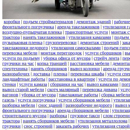
коробки
|
подъем стройматериалов
|
демонтаж зданий
|
рабочие
фронтального погрузчика
|
аренда такелажников
|
утилизация г
воздушно-пупырчатая пленка
|
транспортные услуги
|
монтаж с
трактора
|
нанять такелажников
|
утилизация камазами
|
подъем
пузырьковая пленка
|
грузоперевозки
|
демонтаж строений
|
зак
такелажники недорого
|
утилизация самосвалами
|
подъем гипс
перевозка мебели
|
монтаж перегородок
|
услуги сборщиков
|
вы
услуги по подъему
|
уборка офиса от мусора
|
стрейч лента
|
пер
грузчики на час
|
копка траншей
|
расстановка мебели
|
демонта
спецтехника
|
нанять сборщиков
|
вывоз колонки
|
аренда грузч
разнорабочих
|
доставка
|
пленка
|
перевозка шкафа
|
услуги спе
ландшафтные работы
|
расстановка в квартире
|
услуги по демо
стенки
|
услуги камаза
|
сборщики на час
|
вывоз камазами
|
пог
вывоз старой мебели
|
скотч малярный
|
перевозка дивана
|
услу
вагонов
|
уборка от мусора
|
такелажные работы
|
сборка мебели
газель
|
услуги погрузчика
|
услуги сборщиков мебели
|
утилиза
разборка мебели
|
снос зданий
|
разнорабочие недорого
|
вывоз 
фронтального погрузчика
|
аренда сборщиков мебели
|
утилизац
строительного мусора
|
разборка
|
грузовое такси
|
слом строен
трактора
|
нанять сборщиков мебели
|
утилизация металлолома
грузчики
|
снос строений
|
заказать рабочих
|
утилизация старой