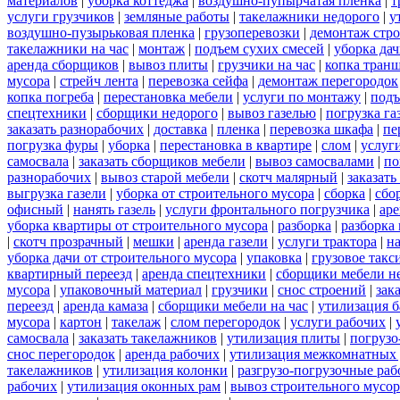
материалов
|
уборка коттеджа
|
воздушно-пупырчатая пленка
|
т
услуги грузчиков
|
земляные работы
|
такелажники недорого
|
у
воздушно-пузырьковая пленка
|
грузоперевозки
|
демонтаж стр
такелажники на час
|
монтаж
|
подъем сухих смесей
|
уборка дач
аренда сборщиков
|
вывоз плиты
|
грузчики на час
|
копка тран
мусора
|
стрейч лента
|
перевозка сейфа
|
демонтаж перегородок
копка погреба
|
перестановка мебели
|
услуги по монтажу
|
подъ
спецтехники
|
сборщики недорого
|
вывоз газелью
|
погрузка га
заказать разнорабочих
|
доставка
|
пленка
|
перевозка шкафа
|
пе
погрузка фуры
|
уборка
|
перестановка в квартире
|
слом
|
услуг
самосвала
|
заказать сборщиков мебели
|
вывоз самосвалами
|
по
разнорабочих
|
вывоз старой мебели
|
скотч малярный
|
заказать
выгрузка газели
|
уборка от строительного мусора
|
сборка
|
сбо
офисный
|
нанять газель
|
услуги фронтального погрузчика
|
ар
уборка квартиры от строительного мусора
|
разборка
|
разборка
|
скотч прозрачный
|
мешки
|
аренда газели
|
услуги трактора
|
н
уборка дачи от строительного мусора
|
упаковка
|
грузовое такс
квартирный переезд
|
аренда спецтехники
|
сборщики мебели н
мусора
|
упаковочный материал
|
грузчики
|
снос строений
|
зак
переезд
|
аренда камаза
|
сборщики мебели на час
|
утилизация б
мусора
|
картон
|
такелаж
|
слом перегородок
|
услуги рабочих
|
самосвала
|
заказать такелажников
|
утилизация плиты
|
погрузо
снос перегородок
|
аренда рабочих
|
утилизация межкомнатных 
такелажников
|
утилизация колонки
|
разгрузо-погрузочные ра
рабочих
|
утилизация оконных рам
|
вывоз строительного мусор