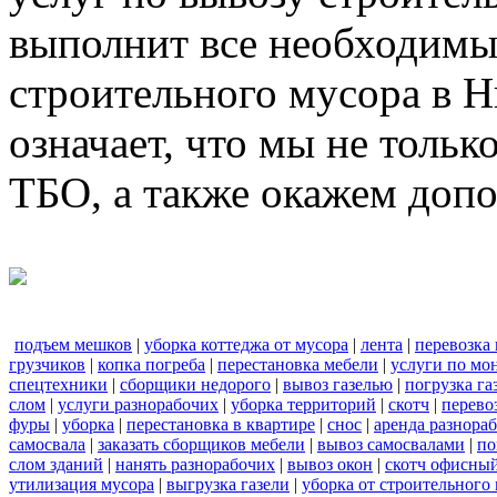
выполнит все необходимы
строительного мусора в 
означает, что мы не тольк
ТБО, а также окажем доп
подъем мешков
|
уборка коттеджа от мусора
|
лента
|
перевозка
грузчиков
|
копка погреба
|
перестановка мебели
|
услуги по мо
спецтехники
|
сборщики недорого
|
вывоз газелью
|
погрузка га
слом
|
услуги разнорабочих
|
уборка территорий
|
скотч
|
перево
фуры
|
уборка
|
перестановка в квартире
|
снос
|
аренда разнора
самосвала
|
заказать сборщиков мебели
|
вывоз самосвалами
|
по
слом зданий
|
нанять разнорабочих
|
вывоз окон
|
скотч офисны
утилизация мусора
|
выгрузка газели
|
уборка от строительного