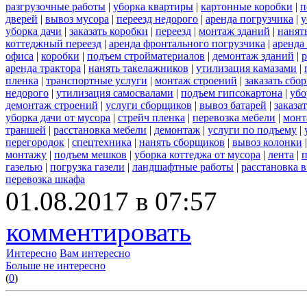
разгрузочные работы
|
уборка квартиры
|
картонные коробки
|
п
дверей
|
вывоз мусора
|
переезд недорого
|
аренда погрузчика
|
у
уборка дачи
|
заказать коробки
|
переезд
|
монтаж зданий
|
нанят
коттеджный переезд
|
аренда фронтального погрузчика
|
аренда
офиса
|
коробки
|
подъем стройматериалов
|
демонтаж зданий
|
р
аренда трактора
|
нанять такелажников
|
утилизация камазами
|
пленка
|
транспортные услуги
|
монтаж строений
|
заказать сбо
недорого
|
утилизация самосвалами
|
подъем гипсокартона
|
убо
демонтаж строений
|
услуги сборщиков
|
вывоз батарей
|
заказа
уборка дачи от мусора
|
стрейч пленка
|
перевозка мебели
|
монт
траншей
|
расстановка мебели
|
демонтаж
|
услуги по подъему
|
перегородок
|
спецтехника
|
нанять сборщиков
|
вывоз колонки
монтажу
|
подъем мешков
|
уборка коттеджа от мусора
|
лента
|
п
газелью
|
погрузка газели
|
ландшафтные работы
|
расстановка в
перевозка шкафа
01.08.2017 в 07:57
комментировать
Интересно
Вам интересно
Больше не интересно
(
0
)