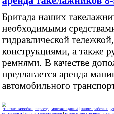
аренда такелажников 8-
Бригада наших такелажник
необходимыми средствами,
гидравлической тележкой
конструкциями, а также 
ремнями. В качестве доп
предлагается аренда мани
автомобильного транспорт
заказать коробки
|
переезд
|
монтаж зданий
|
нанять рабочих
|
у
погрузчика
|
услуги такелажников
|
утилизация колонки
|
разгр