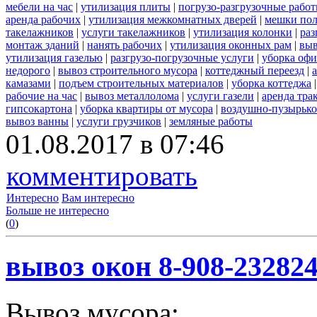
мебели на час
|
утилизация плиты
|
погрузо-разгрузочные рабо
аренда рабочих
|
утилизация межкомнатных дверей
|
мешки по
такелажников
|
услуги такелажников
|
утилизация колонки
|
раз
монтаж зданий
|
нанять рабочих
|
утилизация оконных рам
|
выв
утилизация газелью
|
разгрузо-погрузочные услуги
|
уборка офи
недорого
|
вывоз строительного мусора
|
коттеджный переезд
|
камазами
|
подъем строительных материалов
|
уборка коттеджа
рабочие на час
|
вывоз металлолома
|
услуги газели
|
аренда тра
гипсокартона
|
уборка квартиры от мусора
|
воздушно-пузырько
вывоз ванны
|
услуги грузчиков
|
земляные работы
01.08.2017 в 07:46
комментировать
Интересно
Вам интересно
Больше не интересно
(
0
)
вывоз окон 8-908-23282
Вывоз мусора: