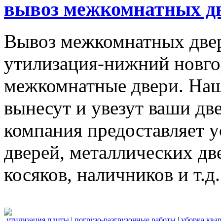
вывоз межкомнатных дв
Вывоз межкомнатных две
утилизация-нижний новго
межкомнатные двери. Наш
вынесут и увезут ваши дв
компания предоставляет 
дверей, металлических дв
косяков, наличников и т.д.
утилизация плиты
|
погрузо-разгрузочные работы
|
уборка ква