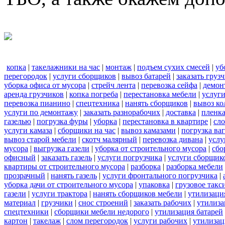
копка
|
такелажники на час
|
монтаж
|
подъем сухих смесей
|
уб
перегородок
|
услуги сборщиков
|
вывоз батарей
|
заказать груз
уборка офиса от мусора
|
стрейч лента
|
перевозка сейфа
|
демон
аренда грузчиков
|
копка погреба
|
перестановка мебели
|
услуг
перевозка пианино
|
спецтехника
|
нанять сборщиков
|
вывоз ко
услуги по демонтажу
|
заказать разнорабочих
|
доставка
|
пленк
газелью
|
погрузка фуры
|
уборка
|
перестановка в квартире
|
сл
услуги камаза
|
сборщики на час
|
вывоз камазами
|
погрузка ва
вывоз старой мебели
|
скотч малярный
|
перевозка дивана
|
услу
мусора
|
выгрузка газели
|
уборка от строительного мусора
|
сбо
офисный
|
заказать газель
|
услуги погрузчика
|
услуги сборщик
квартиры от строительного мусора
|
разборка
|
разборка мебели
прозрачный
|
нанять газель
|
услуги фронтального погрузчика
|
уборка дачи от строительного мусора
|
упаковка
|
грузовое такс
газели
|
услуги трактора
|
нанять сборщиков мебели
|
утилизаци
материал
|
грузчики
|
снос строений
|
заказать рабочих
|
утилиза
спецтехники
|
сборщики мебели недорого
|
утилизация батарей
картон
|
такелаж
|
слом перегородок
|
услуги рабочих
|
утилизац