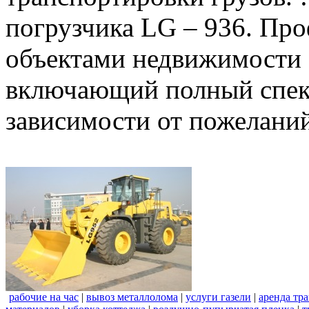
погрузчика LG – 936. Пр
объектами недвижимости 
включающий полный спект
зависимости от пожеланий
рабочие на час
|
вывоз металлолома
|
услуги газели
|
аренда тр