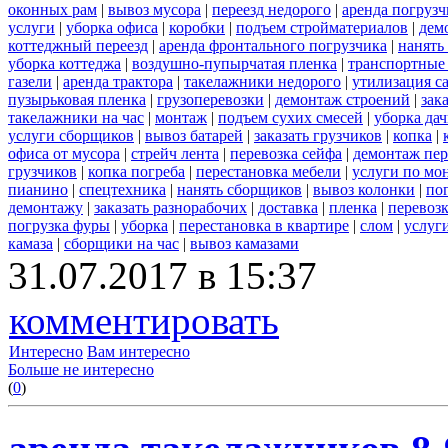
оконных рам
|
вывоз мусора
|
переезд недорого
|
аренда погрузч
услуги
|
уборка офиса
|
коробки
|
подъем стройматериалов
|
дем
коттеджный переезд
|
аренда фронтального погрузчика
|
нанять
уборка коттеджа
|
воздушно-пупырчатая пленка
|
транспортные
газели
|
аренда трактора
|
такелажники недорого
|
утилизация с
пузырьковая пленка
|
грузоперевозки
|
демонтаж строений
|
зак
такелажники на час
|
монтаж
|
подъем сухих смесей
|
уборка дач
услуги сборщиков
|
вывоз батарей
|
заказать грузчиков
|
копка
|
офиса от мусора
|
стрейч лента
|
перевозка сейфа
|
демонтаж пер
грузчиков
|
копка погреба
|
перестановка мебели
|
услуги по мо
пианино
|
спецтехника
|
нанять сборщиков
|
вывоз колонки
|
пог
демонтажу
|
заказать разнорабочих
|
доставка
|
пленка
|
перевоз
погрузка фуры
|
уборка
|
перестановка в квартире
|
слом
|
услуг
камаза
|
сборщики на час
|
вывоз камазами
31.07.2017 в 15:37
комментировать
Интересно
Вам интересно
Больше не интересно
(
0
)