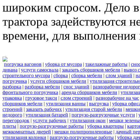
широким спросом. Дело в 
трактора задействуются н
времени, для выполнения 
погрузка вагонов
|
уборка от мусора
|
такелажные работы
|
сно
дивана
|
услуги самосвала
|
заказать сборщиков мебели
|
вывоз 
строительного мусора
|
сборка
|
сборка мебели
|
слом зданий
|
н
погрузчика
|
услуги сборщиков мебели
|
утилизация строительн
разборка
|
разборка мебели
|
снос зданий
|
разнорабочие недоро
фронтального погрузчика
|
аренда сборщиков мебели
|
утилиза
упаковка
|
грузовое такси
|
слом строений
|
разнорабочие на час
сборщиков мебели
|
утилизация ванны
|
выгрузка
|
уборка офиса
строений
|
заказать рабочих
|
утилизация старой мебели
|
мешки
недорого
|
утилизация батарей
|
погрузо-разгрузочные услуги
|
перегородок
|
услуги рабочих
|
утилизация окон
|
мешки зелены
плиты
|
погрузо-разгрузочные работы
|
уборка квартиры
|
карто
межкомнатных дверей
|
мешки полипропиленовые
|
дачный пер
утилизация колонки
|
разгрузо-погрузочные работы
|
уборка да