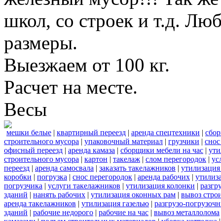
школ, со строек и т.д. Лю
размеры.
Выезжаем от 100 кг.
Расчет на месте.
Весы
мешки белые
|
квартирный переезд
|
аренда спецтехники
|
сбор
строительного мусора
|
упаковочный материал
|
грузчики
|
снос
офисный переезд
|
аренда камаза
|
сборщики мебели на час
|
ути
строительного мусора
|
картон
|
такелаж
|
слом перегородок
|
ус
переезд
|
аренда самосвала
|
заказать такелажников
|
утилизация
коробки
|
погрузка
|
снос перегородок
|
аренда рабочих
|
утилиз
погрузчика
|
услуги такелажников
|
утилизация колонки
|
разгр
зданий
|
нанять рабочих
|
утилизация оконных рам
|
вывоз стро
аренда такелажников
|
утилизация газелью
|
разгрузо-погрузоч
зданий
|
рабочие недорого
|
рабочие на час
|
вывоз металлолома