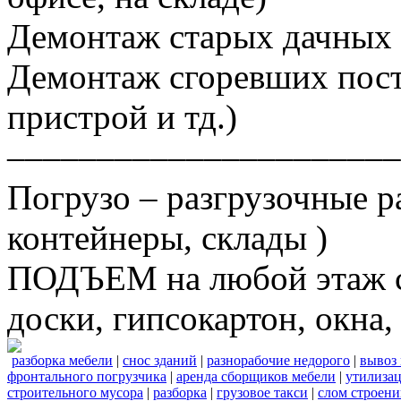
Демонтаж старых дачных 
Демонтаж сгоревших постр
пристрой и тд.)
––––––––––––––––––––––
Погрузо – разгрузочные р
контейнеры, склады )
ПОДЪЕМ на любой этаж ст
доски, гипсокартон, окна, 
разборка мебели
|
снос зданий
|
разнорабочие недорого
|
вывоз
фронтального погрузчика
|
аренда сборщиков мебели
|
утилизац
строительного мусора
|
разборка
|
грузовое такси
|
слом строен