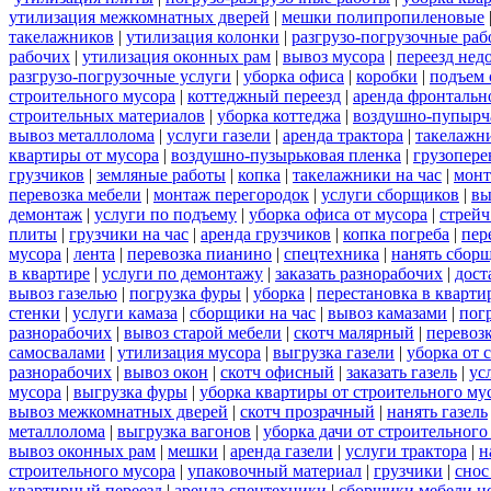
утилизация межкомнатных дверей
|
мешки полипропиленовые
такелажников
|
утилизация колонки
|
разгрузо-погрузочные ра
рабочих
|
утилизация оконных рам
|
вывоз мусора
|
переезд нед
разгрузо-погрузочные услуги
|
уборка офиса
|
коробки
|
подъем 
строительного мусора
|
коттеджный переезд
|
аренда фронтальн
строительных материалов
|
уборка коттеджа
|
воздушно-пупырч
вывоз металлолома
|
услуги газели
|
аренда трактора
|
такелажн
квартиры от мусора
|
воздушно-пузырьковая пленка
|
грузопере
грузчиков
|
земляные работы
|
копка
|
такелажники на час
|
мон
перевозка мебели
|
монтаж перегородок
|
услуги сборщиков
|
вы
демонтаж
|
услуги по подъему
|
уборка офиса от мусора
|
стрейч
плиты
|
грузчики на час
|
аренда грузчиков
|
копка погреба
|
пер
мусора
|
лента
|
перевозка пианино
|
спецтехника
|
нанять сбор
в квартире
|
услуги по демонтажу
|
заказать разнорабочих
|
дост
вывоз газелью
|
погрузка фуры
|
уборка
|
перестановка в кварти
стенки
|
услуги камаза
|
сборщики на час
|
вывоз камазами
|
пог
разнорабочих
|
вывоз старой мебели
|
скотч малярный
|
перевоз
самосвалами
|
утилизация мусора
|
выгрузка газели
|
уборка от 
разнорабочих
|
вывоз окон
|
скотч офисный
|
заказать газель
|
ус
мусора
|
выгрузка фуры
|
уборка квартиры от строительного му
вывоз межкомнатных дверей
|
скотч прозрачный
|
нанять газель
металлолома
|
выгрузка вагонов
|
уборка дачи от строительного
вывоз оконных рам
|
мешки
|
аренда газели
|
услуги трактора
|
н
строительного мусора
|
упаковочный материал
|
грузчики
|
снос
квартирный переезд
|
аренда спецтехники
|
сборщики мебели н