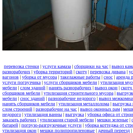
перевозка стенки
|
услуги камаза
|
сборщики на час
|
вывоз кам
разнорабочих
|
уборка территорий
|
скотч
|
перевозка дивана
|
у
вагонов
|
уборка от мусора
|
такелажные работы
|
снос
|
аренда 
услуги погрузчика
|
услуги сборщиков мебели
|
утилизация мус
мебели
|
слом зданий
|
нанять разнорабочих
|
вывоз окон
|
скотч
сборщиков мебели
|
утилизация строительного мусора
|
выгруз
мебели
|
снос зданий
|
разнорабочие недорого
|
вывоз межкомна
нанять сборщиков мебели
|
утилизация металлолома
|
выгрузка 
слом строений
|
разнорабочие на час
|
вывоз оконных рам
|
меш
недорого
|
утилизация ванны
|
выгрузка
|
уборка офиса от стро
заказать рабочих
|
утилизация старой мебели
|
мешки зеленые
|
батарей
|
погрузо-разгрузочные услуги
|
уборка коттеджа от ст
утилизация окон
|
мешки полипропиленовые
|
дачный переезд
|