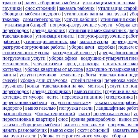
трактора
|
нанять сборщиков мебели
|
утилизация металлолома
грузчики
|
снос строений
|
заказать рабочих
|
утилизация старой
сборщики мебели недорого
|
утилизация ванны
|
выгрузка
|
убо
такелаж
|
слом перегородок
|
услуги рабочих
|
утилизация окон
|
утилизация батарей
|
погрузо-разгрузочные услуги
|
уборка ко
перегородок
|
аренда рабочих
|
утилизация межкомнатных двер
такелажников
|
утилизация плиты
|
погрузо-разгрузочные рабо
рабочих
|
утилизация оконных рам
|
вывоз мусора
|
переезд нед
разгрузо-погрузочные работы
|
уборка дачи
|
коробки
|
подъем с
строительного мусора
|
коттеджный переезд
|
аренда фронтальн
погрузочные услуги
|
уборка офиса
|
воздушно-пупырчатая пле
металлолома
|
услуги газели
|
аренда трактора
|
нанять такелаж
коттеджа
|
уборка квартиры от мусора
|
воздушно-пузырьковая 
ванны
|
услуги грузчиков
|
земляные работы
|
такелажники нед
смесей
|
уборка дачи от мусора
|
стрейч пленка
|
перевозка мебе
грузчиков
|
копка
|
такелажники на час
|
монтаж
|
услуги по под
перегородок
|
аренда сборщиков
|
вывоз плиты
|
грузчики на ча
коттеджа от мусора
|
лента
|
перевозка пианино
|
спецтехника
|
перестановка мебели
|
услуги по монтажу
|
заказать разнорабоч
недорого
|
вывоз газелью
|
погрузка газели
|
ландшафтные рабо
разнорабочих
|
уборка территорий
|
скотч
|
перевозка стенки
|
ус
перестановка в квартире
|
снос
|
аренда разнорабочих
|
вывоз ст
заказать сборщиков мебели
|
вывоз самосвалами
|
погрузка ваго
нанять разнорабочих
|
вывоз окон
|
скотч офисный
|
заказать газ
выгрузка газели
|
уборка от строительного мусора
|
сборка