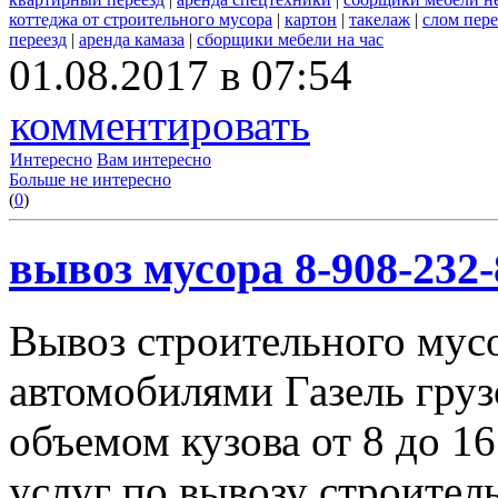
коттеджа от строительного мусора
|
картон
|
такелаж
|
слом пер
переезд
|
аренда камаза
|
сборщики мебели на час
01.08.2017 в 07:54
комментировать
Интересно
Вам интересно
Больше не интересно
(
0
)
вывоз мусора 8-908-232-
Вывоз строительного мус
автомобилями Газель груз
объемом кузова от 8 до 1
услуг по вывозу строител