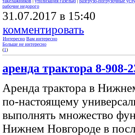
такелажников
|
утилизация газелью
|
разгрузо-погрузочные усл
рабочие недорого
31.07.2017 в 15:40
комментировать
Интересно
Вам интересно
Больше не интересно
(
1
)
аренда трактора 8-908-2
Аренда трактора в Нижнем
по-настоящему универсал
выполнять множество фун
Нижнем Новгороде в посл