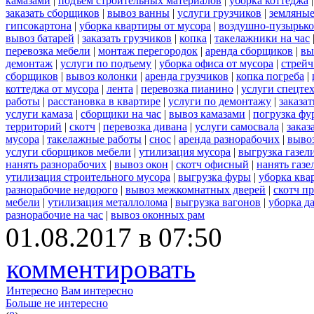
камазами
|
подъем строительных материалов
|
уборка коттеджа
заказать сборщиков
|
вывоз ванны
|
услуги грузчиков
|
земляные
гипсокартона
|
уборка квартиры от мусора
|
воздушно-пузырько
вывоз батарей
|
заказать грузчиков
|
копка
|
такелажники на час
перевозка мебели
|
монтаж перегородок
|
аренда сборщиков
|
вы
демонтаж
|
услуги по подъему
|
уборка офиса от мусора
|
стрейч
сборщиков
|
вывоз колонки
|
аренда грузчиков
|
копка погреба
|
коттеджа от мусора
|
лента
|
перевозка пианино
|
услуги спецте
работы
|
расстановка в квартире
|
услуги по демонтажу
|
заказа
услуги камаза
|
сборщики на час
|
вывоз камазами
|
погрузка фу
территорий
|
скотч
|
перевозка дивана
|
услуги самосвала
|
заказ
мусора
|
такелажные работы
|
снос
|
аренда разнорабочих
|
вывоз
услуги сборщиков мебели
|
утилизация мусора
|
выгрузка газел
нанять разнорабочих
|
вывоз окон
|
скотч офисный
|
нанять газе
утилизация строительного мусора
|
выгрузка фуры
|
уборка ква
разнорабочие недорого
|
вывоз межкомнатных дверей
|
скотч п
мебели
|
утилизация металлолома
|
выгрузка вагонов
|
уборка д
разнорабочие на час
|
вывоз оконных рам
01.08.2017 в 07:50
комментировать
Интересно
Вам интересно
Больше не интересно