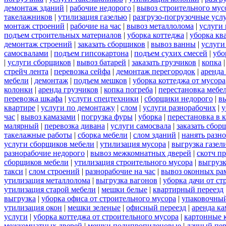
демонтаж зданий
|
рабочие недорого
|
вывоз строительного мус
такелажников
|
утилизация газелью
|
разгрузо-погрузочные усл
монтаж строений
|
рабочие на час
|
вывоз металлолома
|
услуги 
подъем строительных материалов
|
уборка коттеджа
|
уборка кв
демонтаж строений
|
заказать сборщиков
|
вывоз ванны
|
услуги
самосвалами
|
подъем гипсокартона
|
подъем сухих смесей
|
убо
|
услуги сборщиков
|
вывоз батарей
|
заказать грузчиков
|
копка
стрейч лента
|
перевозка сейфа
|
демонтаж перегородок
|
аренда
мебели
|
демонтаж
|
подъем мешков
|
уборка коттеджа от мусора
колонки
|
аренда грузчиков
|
копка погреба
|
перестановка мебе
перевозка шкафа
|
услуги спецтехники
|
сборщики недорого
|
в
квартире
|
услуги по демонтажу
|
слом
|
услуги разнорабочих
|
у
час
|
вывоз камазами
|
погрузка фуры
|
уборка
|
перестановка в 
малярный
|
перевозка дивана
|
услуги самосвала
|
заказать сбор
такелажные работы
|
сборка мебели
|
слом зданий
|
нанять разн
услуги сборщиков мебели
|
утилизация мусора
|
выгрузка газел
разнорабочие недорого
|
вывоз межкомнатных дверей
|
скотч п
сборщиков мебели
|
утилизация строительного мусора
|
выгруз
такси
|
слом строений
|
разнорабочие на час
|
вывоз оконных ра
утилизация металлолома
|
выгрузка вагонов
|
уборка дачи от ст
утилизация старой мебели
|
мешки белые
|
квартирный переезд
выгрузка
|
уборка офиса от строительного мусора
|
упаковочный
утилизация окон
|
мешки зеленые
|
офисный переезд
|
аренда ка
услуги
|
уборка коттеджа от строительного мусора
|
картонные 
межкомнатных дверей
|
мешки полипропиленовые
|
дачный пер