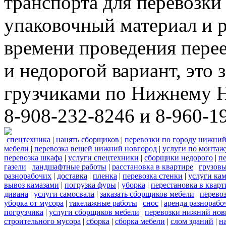
транспорта для перевозки
упаковочный материал и р
времени проведения пере
и недорогой вариант, это 
грузчиками по Нижнему Н
8-908-232-8246 и 8-960-1
спецтехника
|
нанять сборщиков
|
перевозки по городу нижний
мебели
|
перевозка вещей нижний новгород
|
услуги по монтаж
перевозка шкафа
|
услуги спецтехники
|
сборщики недорого
|
п
газели
|
ландшафтные работы
|
расстановка в квартире
|
грузовы
разнорабочих
|
доставка
|
пленка
|
перевозка стенки
|
услуги кам
вывоз камазами
|
погрузка фуры
|
уборка
|
перестановка в кварт
дивана
|
услуги самосвала
|
заказать сборщиков мебели
|
перево
уборка от мусора
|
такелажные работы
|
снос
|
аренда разнорабо
погрузчика
|
услуги сборщиков мебели
|
перевозки нижний нов
строительного мусора
|
сборка
|
сборка мебели
|
слом зданий
|
н