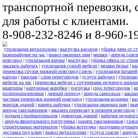
транспортной перевозки,
для работы с клиентами.
8-908-232-8246 и 8-960-1
утилизация металлолома
|
выгрузка вагонов
|
уборка дачи от с
разнорабочие на час
|
вывоз оконных рам
|
мешки
|
аренда газел
новгород
|
утилизация ванны
|
выгрузка
|
уборка офиса от стро
заказать рабочих
|
утилизация старой мебели
|
мешки белые
|
кв
перевозка грузов нижний новгород газель
|
утилизация батарей
картон
|
такелаж
|
слом перегородок
|
услуги рабочих
|
утилизац
мебели на час
|
перевозка мебели с грузчиками недорого нижн
квартиры
|
картонные коробки
|
погрузка
|
снос перегородок
|
а
полипропиленовые
|
дачный переезд
|
аренда самосвала
|
заказа
частные перевозки нижний новгород
|
утилизация колонки
|
ра
монтаж зданий
|
нанять рабочих
|
утилизация оконных рам
|
выв
аренда такелажников
|
заказать перевозку в нижнем новгороде
|
подъем стройматериалов
|
демонтаж зданий
|
рабочие недорог
|
аренда фронтального погрузчика
|
нанять такелажников
|
газе
строительных материалов
|
уборка коттеджа
|
воздушно-пупырч
доставка под ключ
|
вывоз металлолома
|
услуги газели
|
аренда
новгороде
|
утилизация самосвалами
|
подъем гипсокартона
|
уб