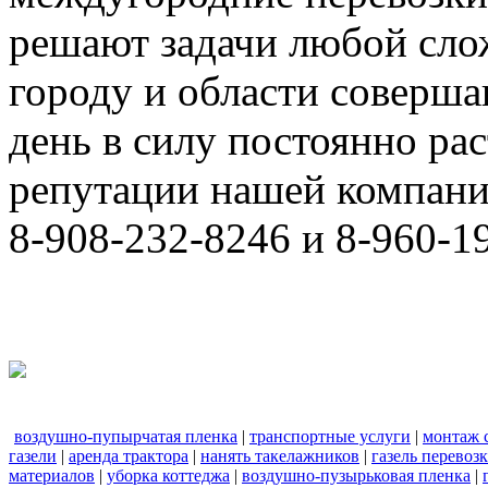
решают задачи любой сло
городу и области соверш
день в силу постоянно р
репутации нашей компани
8-908-232-8246 и 8-960-1
воздушно-пупырчатая пленка
|
транспортные услуги
|
монтаж 
газели
|
аренда трактора
|
нанять такелажников
|
газель перевоз
материалов
|
уборка коттеджа
|
воздушно-пузырьковая пленка
|