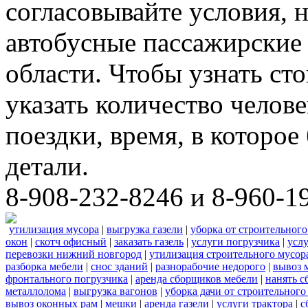
согласовывайте условия, 
автобусные пассажирские 
области. Чтобы узнать ст
указать количество челове
поездки, время, в которое
детали.
8-908-232-8246 и 8-960-1
утилизация мусора
|
выгрузка газели
|
уборка от строительного
окон
|
скотч офисный
|
заказать газель
|
услуги погрузчика
|
усл
перевозки нижний новгород
|
утилизация строительного мусор
разборка мебели
|
снос зданий
|
разнорабочие недорого
|
вывоз 
фронтального погрузчика
|
аренда сборщиков мебели
|
нанять с
металлолома
|
выгрузка вагонов
|
уборка дачи от строительного
вывоз оконных рам
|
мешки
|
аренда газели
|
услуги трактора
|
с