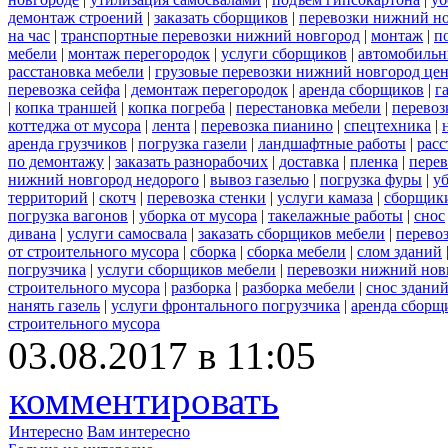
демонтаж строений
|
заказать сборщиков
|
перевозки нижний н
на час
|
транспортные перевозки нижний новгород
|
монтаж
|
п
мебели
|
монтаж перегородок
|
услуги сборщиков
|
автомобильн
расстановка мебели
|
грузовые перевозки нижний новгород це
перевозка сейфа
|
демонтаж перегородок
|
аренда сборщиков
|
г
|
копка траншей
|
копка погреба
|
перестановка мебели
|
перевоз
коттеджа от мусора
|
лента
|
перевозка пианино
|
спецтехника
|
аренда грузчиков
|
погрузка газели
|
ландшафтные работы
|
расс
по демонтажу
|
заказать разнорабочих
|
доставка
|
пленка
|
перев
нижний новгород недорого
|
вывоз газелью
|
погрузка фуры
|
у
территорий
|
скотч
|
перевозка стенки
|
услуги камаза
|
сборщики
погрузка вагонов
|
уборка от мусора
|
такелажные работы
|
снос
дивана
|
услуги самосвала
|
заказать сборщиков мебели
|
перево
от строительного мусора
|
сборка
|
сборка мебели
|
слом зданий
погрузчика
|
услуги сборщиков мебели
|
перевозки нижний нов
строительного мусора
|
разборка
|
разборка мебели
|
снос здани
нанять газель
|
услуги фронтального погрузчика
|
аренда сборщ
строительного мусора
03.08.2017 в 11:05
комментировать
Интересно
Вам интересно