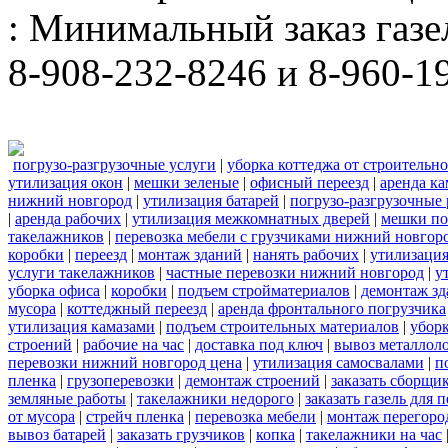
: Минимальный заказ газел
8-908-232-8246 и 8-960-1
погрузо-разгрузочные услуги
|
уборка коттеджа от строительн
утилизация окон
|
мешки зеленые
|
офисный переезд
|
аренда ка
нижний новгород
|
утилизация батарей
|
погрузо-разгрузочные
|
аренда рабочих
|
утилизация межкомнатных дверей
|
мешки п
такелажников
|
перевозка мебели с грузчиками нижний новгор
коробки
|
переезд
|
монтаж зданий
|
нанять рабочих
|
утилизаци
услуги такелажников
|
частные перевозки нижний новгород
|
у
уборка офиса
|
коробки
|
подъем стройматериалов
|
демонтаж з
мусора
|
коттеджный переезд
|
аренда фронтального погрузчика
утилизация камазами
|
подъем строительных материалов
|
уборк
строений
|
рабочие на час
|
доставка под ключ
|
вывоз металлол
перевозки нижний новгород цена
|
утилизация самосвалами
|
п
пленка
|
грузоперевозки
|
демонтаж строений
|
заказать сборщи
земляные работы
|
такелажники недорого
|
заказать газель для
от мусора
|
стрейч пленка
|
перевозка мебели
|
монтаж перегоро
вывоз батарей
|
заказать грузчиков
|
копка
|
такелажники на час