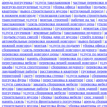
аренда погрузчика
|
услуги такелажников
|
частные перевозки 
разгрузо-погрузочные услуги
|
уборка офиса
|
коробки
|
подъем 
квартиры
|
вывоз строительного мусора
|
коттеджный переезд
|
в нижнем новгороде
|
утилизация газелью
|
подъем строительн
транспортные услуги
|
монтаж строений
|
рабочие на час
|
доста
такелажников
|
газель перевозки нижний новгород цена
|
утили
воздушно-пузырьковая пленка
|
грузоперевозки
|
демонтаж стр
услуги грузчиков
|
земляные работы
|
такелажники недорого
|
з
|
подъем сухих смесей
|
уборка дачи от мусора
|
стрейч пленка
|
автомобильные перевозки нижний новгород
|
вывоз батарей
|
з
нижний новгород
|
монтаж
|
услуги по подъему
|
уборка офиса 
сборщиков
|
газель перевозки нижний новгород недорого
|
выв
перевозки нижний новгород цены
|
демонтаж
|
услуги по монт
|
спецтехника
|
нанять сборщиков
|
перевозки по городу нижни
перестановка мебели
|
перевозка вещей нижний новгород
|
усл
шкафа
|
услуги спецтехники
|
сборщики недорого
|
перевозка м
ландшафтные работы
|
расстановка в квартире
|
грузовые перев
территорий
|
скотч
|
перевозка стенки
|
услуги камаза
|
сборщики
погрузка фуры
|
уборка
|
перестановка в квартире
|
снос
|
аренда
услуги самосвала
|
заказать сборщиков мебели
|
перевозка мебе
мусора
|
такелажные работы
|
сборка мебели
|
слом зданий
|
нан
погрузчика
|
услуги сборщиков мебели
|
перевозки нижний нов
строительного мусора
|
сборка
|
разборка мебели
|
снос зданий
|
нанять газель
|
услуги фронтального погрузчика
|
аренда сборщ
строительного мусора
|
выгрузка фуры
|
уборка квартиры от ст