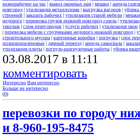
разнорабочие на час
|
вывоз оконных рам
|
мешки
|
аренда газел
новгород
|
утилизация металлолома
|
выгрузка вагонов
|
уборка
строений
|
заказать рабочих
|
утилизация старой мебели
|
мешки
недорого
|
перевозка грузов нижний новгород газель
|
утилизац
такелаж
|
слом перегородок
|
услуги рабочих
|
утилизация окон
|
перевозка мебели с грузчиками недорого нижний новгород
|
у
строительного мусора
|
картонные коробки
|
погрузка
|
снос пе
полипропиленовые
|
дачный переезд
|
аренда самосвала
|
заказа
утилизация плиты
|
погрузо-разгрузочные работы
|
уборка квар
03.08.2017 в 11:11
комментировать
Интересно
Вам интересно
Больше не интересно
(
0
)
перевозки по городу ни
и 8-960-195-8475