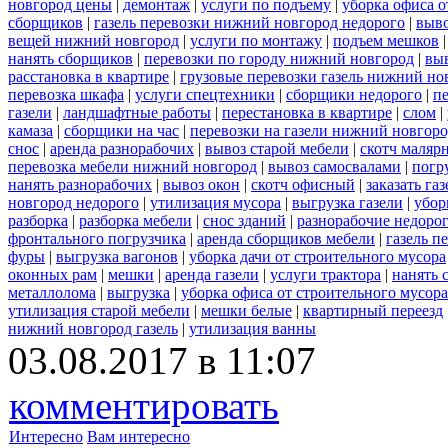
новгород цены
|
демонтаж
|
услуги по подъему
|
уборка офиса о
сборщиков
|
газель перевозки нижний новгород недорого
|
выв
вещей нижний новгород
|
услуги по монтажу
|
подъем мешков
нанять сборщиков
|
перевозки по городу нижний новгород
|
вы
расстановка в квартире
|
грузовые перевозки газель нижний но
перевозка шкафа
|
услуги спецтехники
|
сборщики недорого
|
п
газели
|
ландшафтные работы
|
перестановка в квартире
|
слом
|
камаза
|
сборщики на час
|
перевозки на газели нижний новгор
снос
|
аренда разнорабочих
|
вывоз старой мебели
|
скотч маляр
перевозка мебели нижний новгород
|
вывоз самосвалами
|
погр
нанять разнорабочих
|
вывоз окон
|
скотч офисный
|
заказать газ
новгород недорого
|
утилизация мусора
|
выгрузка газели
|
убор
разборка
|
разборка мебели
|
снос зданий
|
разнорабочие недоро
фронтального погрузчика
|
аренда сборщиков мебели
|
газель п
фуры
|
выгрузка вагонов
|
уборка дачи от строительного мусора
оконных рам
|
мешки
|
аренда газели
|
услуги трактора
|
нанять 
металлолома
|
выгрузка
|
уборка офиса от строительного мусора
утилизация старой мебели
|
мешки белые
|
квартирный переезд
нижний новгород газель
|
утилизация ванны
03.08.2017 в 11:07
комментировать
Интересно
Вам интересно