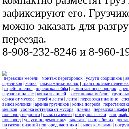
зафиксируют его. Грузчи
можно заказать для разгру
переезда.
8-908-232-8246 и 8-960-1
перевозка мебели
|
монтаж перегородок
|
услуги сборщиков
|
а
грузчиков
|
копка
|
такелажники на час
|
транспортные перевоз
|
стрейч пленка
|
перевозка сейфа
|
демонтаж перегородок
|
арен
грузчики на час
|
копка траншей
|
расстановка мебели
|
грузовы
офиса от мусора
|
стрейч лента
|
лента
|
перевозка пианино
|
спе
вывоз колонки
|
аренда грузчиков
|
копка погреба
|
перестановк
мешков
|
уборка коттеджа от мусора
|
пленка
|
перевозка шкафа
новгород недорого
|
вывоз газелью
|
погрузка газели
|
ландшафт
новгород
|
услуги по демонтажу
|
заказать разнорабочих
|
доста
на газели нижний новгород частники
|
вывоз камазами
|
погруз