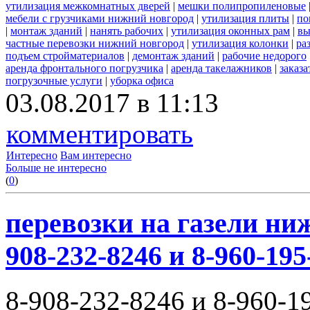
утилизация межкомнатных дверей
|
мешки полипропиленовые
мебели с грузчиками нижний новгород
|
утилизация плиты
|
по
|
монтаж зданий
|
нанять рабочих
|
утилизация оконных рам
|
вы
частные перевозки нижний новгород
|
утилизация колонки
|
ра
подъем стройматериалов
|
демонтаж зданий
|
рабочие недорого
аренда фронтального погрузчика
|
аренда такелажников
|
заказ
погрузочные услуги
|
уборка офиса
03.08.2017 в 11:13
комментировать
Интересно
Вам интересно
Больше не интересно
(
0
)
перевозки на газели ни
908-232-8246 и 8-960-195
8-908-232-8246 и 8-960-1