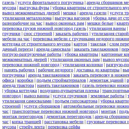
газель
|
услуги фронтального погрузчика
|
аренда сборщиков м
мусора
|
выгрузка фуры
|
уборка квартиры от строительного му
вывоз межкомнатных дверей
|
мешки
|
аренда газели
|
услуги тр
утилизация металлолома
|
выгрузка вагонов
|
уборка дачи от ст
разнорабочие на час
|
вывоз оконных рам
|
мешки белые
|
кварт
перевозка грузов нижний новгород газель
|
утилизация ванны
|
грузчики
|
снос строений
|
заказать рабочих
|
утилизация старой
мебели на час
|
перевозка мебели с грузчиками недорого нижн
коттеджа от строительного мусора
|
картон
|
такелаж
|
слом пер
дачный переезд
|
аренда самосвала
|
заказать такелажников
|
пер
погрузо-разгрузочные работы
|
уборка квартиры
|
картонные ко
межкомнатных дверей
|
утилизация оконных рам
|
вывоз мусор
перевозки нижний новгород
|
утилизация колонки
|
разгрузо-п
|
нанять рабочих
|
рабочие недорого
|
доставка до квартиры
|
вы
погрузчика
|
аренда такелажников
|
заказать перевозку в нижне
офиса
|
коробки
|
подъем стройматериалов
|
демонтаж зданий
|
р
аренда трактора
|
нанять такелажников
|
газель перевозки нижн
|
уборка коттеджа
|
воздушно-пупырчатая пленка
|
транспортны
новгород
|
вывоз ванны
|
услуги грузчиков
|
земляные работы
|
утилизация самосвалами
|
подъем гипсокартона
|
уборка кварти
строений
|
услуги сборщиков
|
автомобильные перевозки нижн
час
|
транспортные перевозки нижний новгород
|
монтаж
|
подъ
монтаж перегородок
|
демонтаж перегородок
|
аренда сборщико
час
|
копка траншей
|
расстановка мебели
|
грузовые перевозки
мусора
|
стрейч лента
|
перевозка сейфа