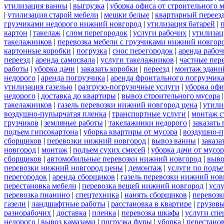
утилизация ванны
|
выгрузка
|
уборка офиса от строительного 
|
утилизация старой мебели
|
мешки белые
|
квартирный переез
грузчиками недорого нижний новгород
|
утилизация батарей
|
картон
|
такелаж
|
слом перегородок
|
услуги рабочих
|
утилизац
такелажников
|
перевозка мебели с грузчиками нижний новгор
картонные коробки
|
погрузка
|
снос перегородок
|
аренда рабоч
переезд
|
аренда самосвала
|
услуги такелажников
|
частные пер
работы
|
уборка дачи
|
заказать коробки
|
переезд
|
монтаж здани
недорого
|
аренда погрузчика
|
аренда фронтального погрузчик
утилизация газелью
|
разгрузо-погрузочные услуги
|
уборка офи
недорого
|
доставка до квартиры
|
вывоз строительного мусора
такелажников
|
газель перевозки нижний новгород цена
|
утили
воздушно-пупырчатая пленка
|
транспортные услуги
|
монтаж с
грузчиков
|
земляные работы
|
такелажники недорого
|
заказать
подъем гипсокартона
|
уборка квартиры от мусора
|
воздушно-п
сборщиков
|
перевозки нижний новгород
|
вывоз ванны
|
заказа
новгород
|
монтаж
|
подъем сухих смесей
|
уборка дачи от мусор
сборщиков
|
автомобильные перевозки нижний новгород
|
выво
перевозки нижний новгород цены
|
демонтаж
|
услуги по подъ
перегородок
|
аренда сборщиков
|
газель перевозки нижний нов
перестановка мебели
|
перевозка вещей нижний новгород
|
усл
перевозка пианино
|
спецтехника
|
нанять сборщиков
|
перевозк
газели
|
ландшафтные работы
|
расстановка в квартире
|
грузовы
разнорабочих
|
доставка
|
пленка
|
перевозка шкафа
|
услуги спе
недорого
|
вывоз камазами
|
погрузка фуры
|
уборка
|
перестанов