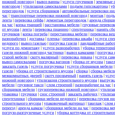
нижний новгород
|
вывоз ванны
|
услуги грузчиков
|
земляные 
новгороде
|
утилизация самосвалами
|
подъем гипсокартона
|
уб
перегородок
|
услуги сборщиков
|
автомобильные перевозки ни
час
|
транспортные перевозки нижний новгород
|
монтаж
|
подъ
лента
|
перевозка сейфа
|
демонтаж перегородок
|
аренда сборщ
на час
|
копка траншей
|
расстановка мебели
|
грузовые перевоз
от мусора
|
лента
|
перевозка пианино
|
спецтехника
|
нанять сб
грузчиков
|
копка погреба
|
перестановка мебели
|
перевозка ве
разнорабочих
|
доставка
|
пленка
|
перевозка шкафа
|
услуги спе
недорого
|
вывоз газелью
|
погрузка газели
|
ландшафтные рабо
услуги по демонтажу
|
услуги разнорабочих
|
уборка территори
газели нижний новгород частники
|
вывоз камазами
|
погрузка
старой мебели
|
скотч малярный
|
перевозка дивана
|
услуги сам
вывоз самосвалами
|
погрузка вагонов
|
уборка от мусора
|
таке
заказать газель
|
услуги погрузчика
|
услуги сборщиков мебели
газели
|
уборка от строительного мусора
|
сборка
|
сборка мебел
межкомнатных дверей
|
скотч прозрачный
|
нанять газель
|
услу
нижний новгород
|
утилизация строительного мусора
|
выгрузк
мебели
|
грузовое такси
|
слом строений
|
разнорабочие на час
|
сборщиков мебели
|
грузоперевозка нижний новгород
|
утилиза
упаковка
|
грузчики
|
снос строений
|
заказать рабочих
|
утилиза
спецтехники
|
сборщики мебели недорого
|
перевозка грузов н
строительного мусора
|
упаковочный материал
|
такелаж
|
слом 
переезд
|
аренда камаза
|
сборщики мебели на час
|
перевозка ме
погрузо-разгрузочные услуги
|
уборка коттеджа от строительно