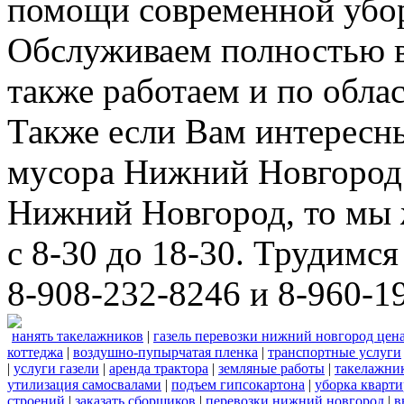
помощи современной убор
Обслуживаем полностью в
также работаем и по облас
Также если Вам интересны
мусора Нижний Новгород 
Нижний Новгород, то мы 
с 8-30 до 18-30. Трудимс
8-908-232-8246 и 8-960-1
нанять такелажников
|
газель перевозки нижний новгород цен
коттеджа
|
воздушно-пупырчатая пленка
|
транспортные услуги
|
услуги газели
|
аренда трактора
|
земляные работы
|
такелажни
утилизация самосвалами
|
подъем гипсокартона
|
уборка кварти
строений
|
заказать сборщиков
|
перевозки нижний новгород
|
в