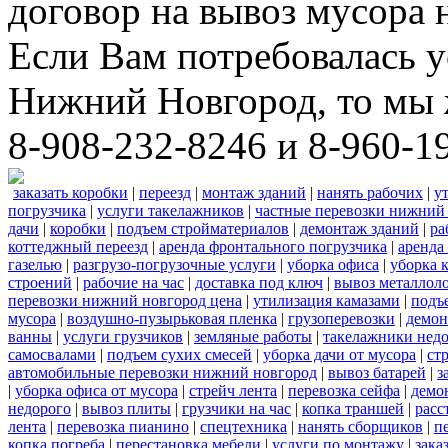
договор на вывоз мусора 
Если Вам потребовалась у
Нижний Новгород, то мы 
8-908-232-8246 и 8-960-1
заказать коробки
|
переезд
|
монтаж зданий
|
нанять рабочих
|
у
погрузчика
|
услуги такелажников
|
частные перевозки нижний
дачи
|
коробки
|
подъем стройматериалов
|
демонтаж зданий
|
ра
коттеджный переезд
|
аренда фронтального погрузчика
|
аренда
газелью
|
разгрузо-погрузочные услуги
|
уборка офиса
|
уборка 
строений
|
рабочие на час
|
доставка под ключ
|
вывоз металлол
перевозки нижний новгород цена
|
утилизация камазами
|
подъ
мусора
|
воздушно-пузырьковая пленка
|
грузоперевозки
|
демон
ванны
|
услуги грузчиков
|
земляные работы
|
такелажники нед
самосвалами
|
подъем сухих смесей
|
уборка дачи от мусора
|
ст
автомобильные перевозки нижний новгород
|
вывоз батарей
|
з
|
уборка офиса от мусора
|
стрейч лента
|
перевозка сейфа
|
демо
недорого
|
вывоз плиты
|
грузчики на час
|
копка траншей
|
расс
лента
|
перевозка пианино
|
спецтехника
|
нанять сборщиков
|
п
копка погреба
|
перестановка мебели
|
услуги по монтажу
|
зака