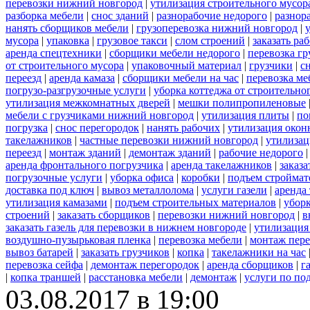
перевозки нижний новгород
|
утилизация строительного мусор
разборка мебели
|
снос зданий
|
разнорабочие недорого
|
разнор
нанять сборщиков мебели
|
грузоперевозка нижний новгород
|
мусора
|
упаковка
|
грузовое такси
|
слом строений
|
заказать ра
аренда спецтехники
|
сборщики мебели недорого
|
перевозка гр
от строительного мусора
|
упаковочный материал
|
грузчики
|
с
переезд
|
аренда камаза
|
сборщики мебели на час
|
перевозка ме
погрузо-разгрузочные услуги
|
уборка коттеджа от строительно
утилизация межкомнатных дверей
|
мешки полипропиленовые
мебели с грузчиками нижний новгород
|
утилизация плиты
|
по
погрузка
|
снос перегородок
|
нанять рабочих
|
утилизация окон
такелажников
|
частные перевозки нижний новгород
|
утилизац
переезд
|
монтаж зданий
|
демонтаж зданий
|
рабочие недорого
аренда фронтального погрузчика
|
аренда такелажников
|
заказ
погрузочные услуги
|
уборка офиса
|
коробки
|
подъем строймат
доставка под ключ
|
вывоз металлолома
|
услуги газели
|
аренда
утилизация камазами
|
подъем строительных материалов
|
уборк
строений
|
заказать сборщиков
|
перевозки нижний новгород
|
в
заказать газель для перевозки в нижнем новгороде
|
утилизация
воздушно-пузырьковая пленка
|
перевозка мебели
|
монтаж пере
вывоз батарей
|
заказать грузчиков
|
копка
|
такелажники на час
перевозка сейфа
|
демонтаж перегородок
|
аренда сборщиков
|
г
|
копка траншей
|
расстановка мебели
|
демонтаж
|
услуги по по
03.08.2017 в 19:00