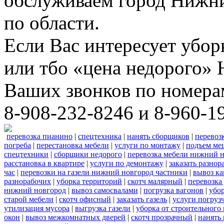
обслуживаем город Нижни
по области.
Если Вас интересует убо
или тбо «цена недорого»
Ваших звонков по номера
8-908-232-8246 и 8-960-1
перевозка пианино
|
спецтехника
|
нанять сборщиков
|
перевоз
погреба
|
перестановка мебели
|
услуги по монтажу
|
подъем ме
спецтехники
|
сборщики недорого
|
перевозка мебели нижний н
расстановка в квартире
|
услуги по демонтажу
|
заказать разнор
час
|
перевозки на газели нижний новгород частники
|
вывоз к
разнорабочих
|
уборка территорий
|
скотч малярный
|
перевозка
нижний новгород
|
вывоз самосвалами
|
погрузка вагонов
|
убор
старой мебели
|
скотч офисный
|
заказать газель
|
услуги погруз
утилизация мусора
|
выгрузка газели
|
уборка от строительного
окон
|
вывоз межкомнатных дверей
|
скотч прозрачный
|
нанять 