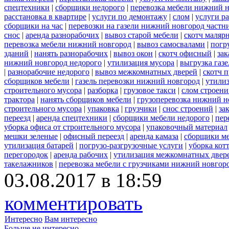
спецтехники
|
сборщики недорого
|
перевозка мебели нижний н
расстановка в квартире
|
услуги по демонтажу
|
слом
|
услуги р
сборщики на час
|
перевозки на газели нижний новгород частн
снос
|
аренда разнорабочих
|
вывоз старой мебели
|
скотч маляр
перевозка мебели нижний новгород
|
вывоз самосвалами
|
погр
зданий
|
нанять разнорабочих
|
вывоз окон
|
скотч офисный
|
зак
нижний новгород недорого
|
утилизация мусора
|
выгрузка газ
|
разнорабочие недорого
|
вывоз межкомнатных дверей
|
скотч 
сборщиков мебели
|
газель перевозки нижний новгород
|
утилиз
строительного мусора
|
разборка
|
грузовое такси
|
слом строен
трактора
|
нанять сборщиков мебели
|
грузоперевозка нижний н
строительного мусора
|
упаковка
|
грузчики
|
снос строений
|
за
переезд
|
аренда спецтехники
|
сборщики мебели недорого
|
пер
уборка офиса от строительного мусора
|
упаковочный материал
мешки зеленые
|
офисный переезд
|
аренда камаза
|
сборщики ме
утилизация батарей
|
погрузо-разгрузочные услуги
|
уборка кот
перегородок
|
аренда рабочих
|
утилизация межкомнатных двер
такелажников
|
перевозка мебели с грузчиками нижний новгор
03.08.2017 в 18:59
комментировать
Интересно
Вам интересно
Больше не интересно