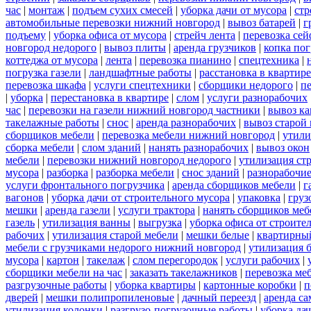
час
|
монтаж
|
подъем сухих смесей
|
уборка дачи от мусора
|
стр
автомобильные перевозки нижний новгород
|
вывоз батарей
|
г
подъему
|
уборка офиса от мусора
|
стрейч лента
|
перевозка сей
новгород недорого
|
вывоз плиты
|
аренда грузчиков
|
копка пог
коттеджа от мусора
|
лента
|
перевозка пианино
|
спецтехника
|
погрузка газели
|
ландшафтные работы
|
расстановка в квартире
перевозка шкафа
|
услуги спецтехники
|
сборщики недорого
|
п
|
уборка
|
перестановка в квартире
|
слом
|
услуги разнорабочих
час
|
перевозки на газели нижний новгород частники
|
вывоз к
такелажные работы
|
снос
|
аренда разнорабочих
|
вывоз старой
сборщиков мебели
|
перевозка мебели нижний новгород
|
утили
сборка мебели
|
слом зданий
|
нанять разнорабочих
|
вывоз окон
мебели
|
перевозки нижний новгород недорого
|
утилизация ст
мусора
|
разборка
|
разборка мебели
|
снос зданий
|
разнорабочие
услуги фронтального погрузчика
|
аренда сборщиков мебели
|
г
вагонов
|
уборка дачи от строительного мусора
|
упаковка
|
груз
мешки
|
аренда газели
|
услуги трактора
|
нанять сборщиков меб
газель
|
утилизация ванны
|
выгрузка
|
уборка офиса от строите
рабочих
|
утилизация старой мебели
|
мешки белые
|
квартирный
мебели с грузчиками недорого нижний новгород
|
утилизация 
мусора
|
картон
|
такелаж
|
слом перегородок
|
услуги рабочих
|
сборщики мебели на час
|
заказать такелажников
|
перевозка ме
разгрузочные работы
|
уборка квартиры
|
картонные коробки
|
п
дверей
|
мешки полипропиленовые
|
дачный переезд
|
аренда са
утилизация колонки
|
разгрузо-погрузочные работы
|
уборка да