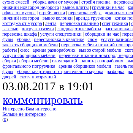
сухих смесей
|
уборка дачи от мусора
|
стрейч пленка
|
перевозк
нижний новгород недорого
|
вывоз плиты
|
грузчики на час
|
ко
офиса от мусора
|
стрейч лента
|
перевозка сейфа
|
демонтаж пер
нижний новгород
|
вывоз колонки
|
аренда грузчиков
|
копка по
коттеджа от мусора
|
лента
|
перевозка пианино
|
спецтехника
|
газелью
|
погрузка газели
|
ландшафтные работы
|
расстановка в
перевозка шкафа
|
услуги спецтехники
|
сборщики на час
|
пере
фуры
|
уборка
|
перестановка в квартире
|
слом
|
услуги разнора
заказать сборщиков мебели
|
перевозка мебели нижний новгоро
работы
|
снос
|
аренда разнорабочих
|
вывоз старой мебели
|
ско
услуги сборщиков мебели
|
перевозки нижний новгород недоро
сборка
|
сборка мебели
|
слом зданий
|
нанять разнорабочих
|
вы
фронтального погрузчика
|
аренда сборщиков мебели
|
газель п
фуры
|
уборка квартиры от строительного мусора
|
разборка
|
ра
дверей
|
скотч прозрачный
03.08.2017 в 19:01
комментировать
Интересно
Вам интересно
Больше не интересно
(
0
)