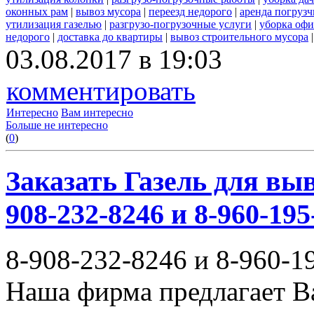
оконных рам
|
вывоз мусора
|
переезд недорого
|
аренда погрузч
утилизация газелью
|
разгрузо-погрузочные услуги
|
уборка офи
недорого
|
доставка до квартиры
|
вывоз строительного мусора
03.08.2017 в 19:03
комментировать
Интересно
Вам интересно
Больше не интересно
(
0
)
Заказать Газель для выв
908-232-8246 и 8-960-195
8-908-232-8246 и 8-960-1
Наша фирма предлагает В