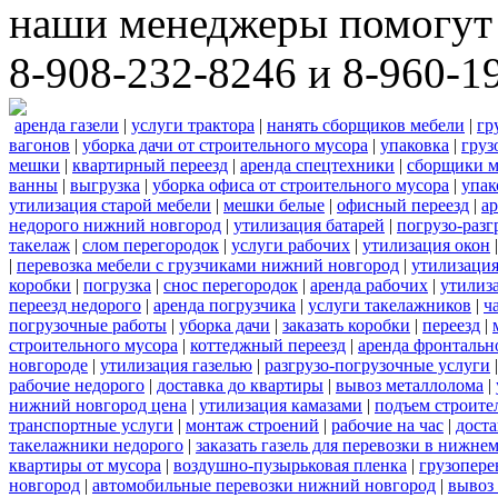
наши менеджеры помогут 
8-908-232-8246 и 8-960-1
аренда газели
|
услуги трактора
|
нанять сборщиков мебели
|
гр
вагонов
|
уборка дачи от строительного мусора
|
упаковка
|
груз
мешки
|
квартирный переезд
|
аренда спецтехники
|
сборщики м
ванны
|
выгрузка
|
уборка офиса от строительного мусора
|
упак
утилизация старой мебели
|
мешки белые
|
офисный переезд
|
ар
недорого нижний новгород
|
утилизация батарей
|
погрузо-разг
такелаж
|
слом перегородок
|
услуги рабочих
|
утилизация окон
|
перевозка мебели с грузчиками нижний новгород
|
утилизаци
коробки
|
погрузка
|
снос перегородок
|
аренда рабочих
|
утилиз
переезд недорого
|
аренда погрузчика
|
услуги такелажников
|
ч
погрузочные работы
|
уборка дачи
|
заказать коробки
|
переезд
|
строительного мусора
|
коттеджный переезд
|
аренда фронтальн
новгороде
|
утилизация газелью
|
разгрузо-погрузочные услуги
рабочие недорого
|
доставка до квартиры
|
вывоз металлолома
|
нижний новгород цена
|
утилизация камазами
|
подъем строите
транспортные услуги
|
монтаж строений
|
рабочие на час
|
доста
такелажники недорого
|
заказать газель для перевозки в нижне
квартиры от мусора
|
воздушно-пузырьковая пленка
|
грузопере
новгород
|
автомобильные перевозки нижний новгород
|
вывоз