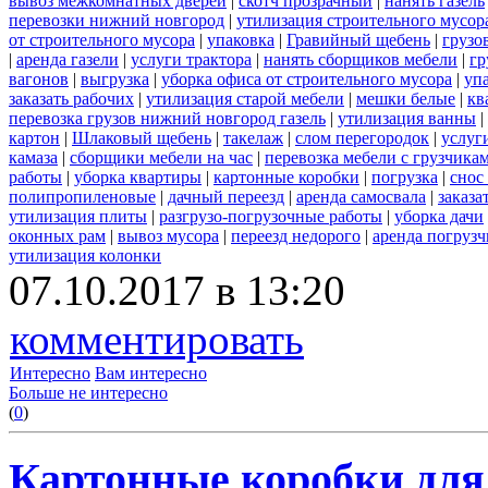
вывоз межкомнатных дверей
|
скотч прозрачный
|
нанять газель
перевозки нижний новгород
|
утилизация строительного мусор
от строительного мусора
|
упаковка
|
Гравийный щебень
|
грузо
|
аренда газели
|
услуги трактора
|
нанять сборщиков мебели
|
гр
вагонов
|
выгрузка
|
уборка офиса от строительного мусора
|
уп
заказать рабочих
|
утилизация старой мебели
|
мешки белые
|
кв
перевозка грузов нижний новгород газель
|
утилизация ванны
|
картон
|
Шлаковый щебень
|
такелаж
|
слом перегородок
|
услуг
камаза
|
сборщики мебели на час
|
перевозка мебели с грузчик
работы
|
уборка квартиры
|
картонные коробки
|
погрузка
|
снос
полипропиленовые
|
дачный переезд
|
аренда самосвала
|
заказа
утилизация плиты
|
разгрузо-погрузочные работы
|
уборка дачи
оконных рам
|
вывоз мусора
|
переезд недорого
|
аренда погрузч
утилизация колонки
07.10.2017 в 13:20
комментировать
Интересно
Вам интересно
Больше не интересно
(
0
)
Картонные коробки для 