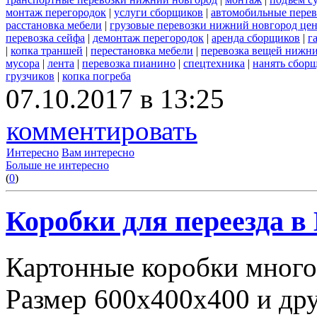
монтаж перегородок
|
услуги сборщиков
|
автомобильные пере
расстановка мебели
|
грузовые перевозки нижний новгород це
перевозка сейфа
|
демонтаж перегородок
|
аренда сборщиков
|
г
|
копка траншей
|
перестановка мебели
|
перевозка вещей нижн
мусора
|
лента
|
перевозка пианино
|
спецтехника
|
нанять сбор
грузчиков
|
копка погреба
07.10.2017 в 13:25
комментировать
Интересно
Вам интересно
Больше не интересно
(
0
)
Коробки для переезда 
Картонные коробки много
Размер 600х400х400 и дру