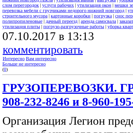
слом перегородок
|
услуги рабочих
|
утилизация окон
|
мешки з
перевозка мебели с грузчиками недорого нижний новгород
|
ут
строительного мусора
|
картонные коробки
|
погрузка
|
снос пе
полипропиленовые
|
дачный переезд
|
аренда самосвала
|
заказа
утилизация плиты
|
погрузо-разгрузочные работы
|
уборка квар
07.10.2017 в 13:13
комментировать
Интересно
Вам интересно
Больше не интересно
(
0
)
ГРУЗОПЕРЕВОЗКИ. ГР
908-232-8246 и 8-960-195
Организация Легион предо