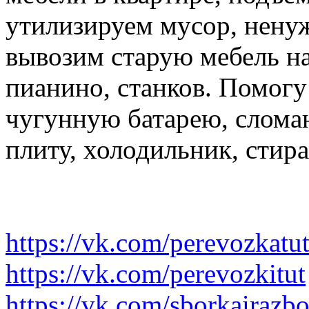
утилизируем мусор, нену
вывозим старую мебель на 
пианино, станков. Помогу
чугунную батарею, слома
плиту, холодильник, стир
https://vk.com/perevozkatu
https://vk.com/perevozkitut
https://vk.com/sborkairazb