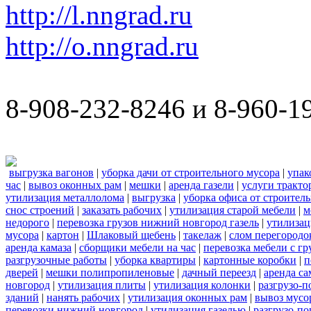
http://l.nngrad.ru
http://o.nngrad.ru
8-908-232-8246 и 8-960-1
выгрузка вагонов
|
уборка дачи от строительного мусора
|
упак
час
|
вывоз оконных рам
|
мешки
|
аренда газели
|
услуги тракто
утилизация металлолома
|
выгрузка
|
уборка офиса от строител
снос строений
|
заказать рабочих
|
утилизация старой мебели
|
м
недорого
|
перевозка грузов нижний новгород газель
|
утилизац
мусора
|
картон
|
Шлаковый щебень
|
такелаж
|
слом перегородо
аренда камаза
|
сборщики мебели на час
|
перевозка мебели с г
разгрузочные работы
|
уборка квартиры
|
картонные коробки
|
п
дверей
|
мешки полипропиленовые
|
дачный переезд
|
аренда са
новгород
|
утилизация плиты
|
утилизация колонки
|
разгрузо-п
зданий
|
нанять рабочих
|
утилизация оконных рам
|
вывоз мусо
перевозки нижний новгород
|
утилизация газелью
|
разгрузо-по