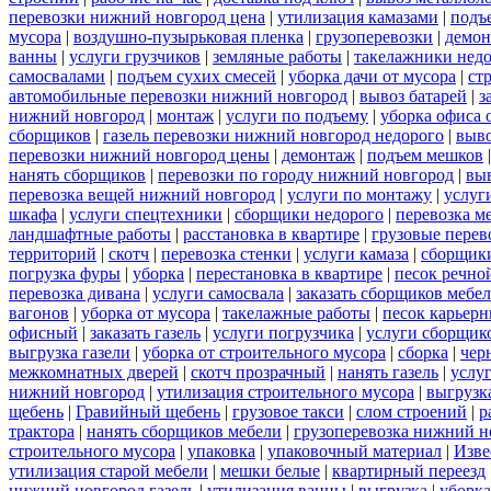
перевозки нижний новгород цена
|
утилизация камазами
|
подъ
мусора
|
воздушно-пузырьковая пленка
|
грузоперевозки
|
демон
ванны
|
услуги грузчиков
|
земляные работы
|
такелажники нед
самосвалами
|
подъем сухих смесей
|
уборка дачи от мусора
|
ст
автомобильные перевозки нижний новгород
|
вывоз батарей
|
з
нижний новгород
|
монтаж
|
услуги по подъему
|
уборка офиса 
сборщиков
|
газель перевозки нижний новгород недорого
|
выв
перевозки нижний новгород цены
|
демонтаж
|
подъем мешков
нанять сборщиков
|
перевозки по городу нижний новгород
|
вы
перевозка вещей нижний новгород
|
услуги по монтажу
|
услуг
шкафа
|
услуги спецтехники
|
сборщики недорого
|
перевозка м
ландшафтные работы
|
расстановка в квартире
|
грузовые перев
территорий
|
скотч
|
перевозка стенки
|
услуги камаза
|
сборщики
погрузка фуры
|
уборка
|
перестановка в квартире
|
песок речно
перевозка дивана
|
услуги самосвала
|
заказать сборщиков мебе
вагонов
|
уборка от мусора
|
такелажные работы
|
песок карьер
офисный
|
заказать газель
|
услуги погрузчика
|
услуги сборщик
выгрузка газели
|
уборка от строительного мусора
|
сборка
|
чер
межкомнатных дверей
|
скотч прозрачный
|
нанять газель
|
услу
нижний новгород
|
утилизация строительного мусора
|
выгрузк
щебень
|
Гравийный щебень
|
грузовое такси
|
слом строений
|
р
трактора
|
нанять сборщиков мебели
|
грузоперевозка нижний н
строительного мусора
|
упаковка
|
упаковочный материал
|
Изве
утилизация старой мебели
|
мешки белые
|
квартирный переезд
нижний новгород газель
|
утилизация ванны
|
выгрузка
|
уборка