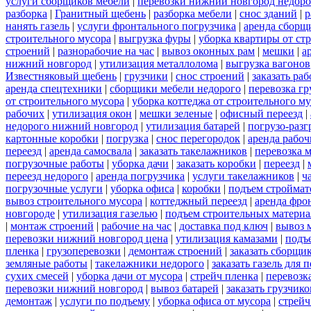
услуги сборщиков мебели
|
перевозки нижний новгород недоро
разборка
|
Гранитный щебень
|
разборка мебели
|
снос зданий
|
р
нанять газель
|
услуги фронтального погрузчика
|
аренда сборщ
строительного мусора
|
выгрузка фуры
|
уборка квартиры от ст
строений
|
разнорабочие на час
|
вывоз оконных рам
|
мешки
|
а
нижний новгород
|
утилизация металлолома
|
выгрузка вагонов
Известняковый щебень
|
грузчики
|
снос строений
|
заказать ра
аренда спецтехники
|
сборщики мебели недорого
|
перевозка гр
от строительного мусора
|
уборка коттеджа от строительного м
рабочих
|
утилизация окон
|
мешки зеленые
|
офисный переезд
|
недорого нижний новгород
|
утилизация батарей
|
погрузо-разг
картонные коробки
|
погрузка
|
снос перегородок
|
аренда рабоч
переезд
|
аренда самосвала
|
заказать такелажников
|
перевозка 
погрузочные работы
|
уборка дачи
|
заказать коробки
|
переезд
|
переезд недорого
|
аренда погрузчика
|
услуги такелажников
|
ч
погрузочные услуги
|
уборка офиса
|
коробки
|
подъем строймат
вывоз строительного мусора
|
коттеджный переезд
|
аренда фро
новгороде
|
утилизация газелью
|
подъем строительных материа
|
монтаж строений
|
рабочие на час
|
доставка под ключ
|
вывоз 
перевозки нижний новгород цена
|
утилизация камазами
|
подъ
пленка
|
грузоперевозки
|
демонтаж строений
|
заказать сборщи
земляные работы
|
такелажники недорого
|
заказать газель для
сухих смесей
|
уборка дачи от мусора
|
стрейч пленка
|
перевозк
перевозки нижний новгород
|
вывоз батарей
|
заказать грузчико
демонтаж
|
услуги по подъему
|
уборка офиса от мусора
|
стрейч