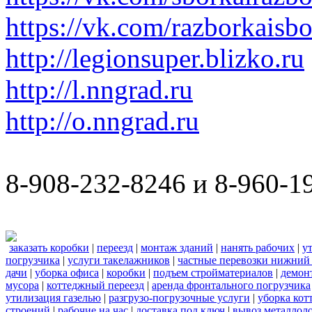
https://vk.com/razborkaisb
http://legionsuper.blizko.ru
http://l.nngrad.ru
http://o.nngrad.ru
8-908-232-8246 и 8-960-1
заказать коробки
|
переезд
|
монтаж зданий
|
нанять рабочих
|
у
погрузчика
|
услуги такелажников
|
частные перевозки нижний
дачи
|
уборка офиса
|
коробки
|
подъем стройматериалов
|
демон
мусора
|
коттеджный переезд
|
аренда фронтального погрузчика
утилизация газелью
|
разгрузо-погрузочные услуги
|
уборка кот
строений
|
рабочие на час
|
доставка под ключ
|
вывоз металлол