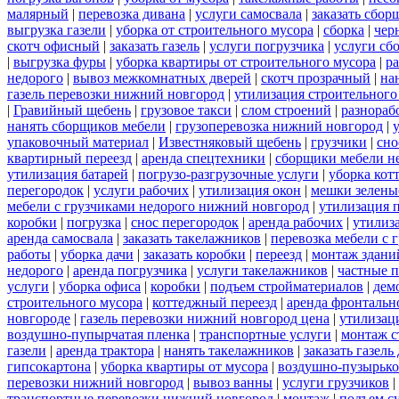
малярный
|
перевозка дивана
|
услуги самосвала
|
заказать сбор
выгрузка газели
|
уборка от строительного мусора
|
сборка
|
чер
скотч офисный
|
заказать газель
|
услуги погрузчика
|
услуги сб
|
выгрузка фуры
|
уборка квартиры от строительного мусора
|
ра
недорого
|
вывоз межкомнатных дверей
|
скотч прозрачный
|
на
газель перевозки нижний новгород
|
утилизация строительного
|
Гравийный щебень
|
грузовое такси
|
слом строений
|
разнораб
нанять сборщиков мебели
|
грузоперевозка нижний новгород
|
упаковочный материал
|
Известняковый щебень
|
грузчики
|
сно
квартирный переезд
|
аренда спецтехники
|
сборщики мебели н
утилизация батарей
|
погрузо-разгрузочные услуги
|
уборка кот
перегородок
|
услуги рабочих
|
утилизация окон
|
мешки зелены
мебели с грузчиками недорого нижний новгород
|
утилизация 
коробки
|
погрузка
|
снос перегородок
|
аренда рабочих
|
утилиз
аренда самосвала
|
заказать такелажников
|
перевозка мебели с
работы
|
уборка дачи
|
заказать коробки
|
переезд
|
монтаж здани
недорого
|
аренда погрузчика
|
услуги такелажников
|
частные 
услуги
|
уборка офиса
|
коробки
|
подъем стройматериалов
|
дем
строительного мусора
|
коттеджный переезд
|
аренда фронтальн
новгороде
|
газель перевозки нижний новгород цена
|
утилизац
воздушно-пупырчатая пленка
|
транспортные услуги
|
монтаж с
газели
|
аренда трактора
|
нанять такелажников
|
заказать газел
гипсокартона
|
уборка квартиры от мусора
|
воздушно-пузырько
перевозки нижний новгород
|
вывоз ванны
|
услуги грузчиков
|
транспортные перевозки нижний новгород
|
монтаж
|
подъем с