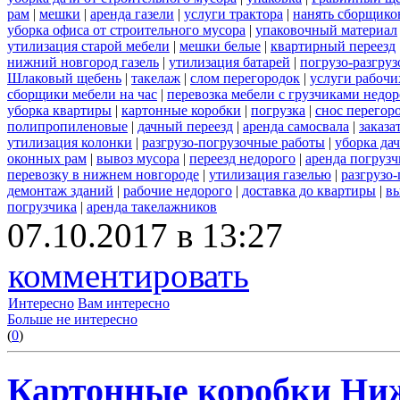
рам
|
мешки
|
аренда газели
|
услуги трактора
|
нанять сборщико
уборка офиса от строительного мусора
|
упаковочный материал
утилизация старой мебели
|
мешки белые
|
квартирный переезд
нижний новгород газель
|
утилизация батарей
|
погрузо-разгру
Шлаковый щебень
|
такелаж
|
слом перегородок
|
услуги рабочи
сборщики мебели на час
|
перевозка мебели с грузчиками недо
уборка квартиры
|
картонные коробки
|
погрузка
|
снос перегор
полипропиленовые
|
дачный переезд
|
аренда самосвала
|
заказа
утилизация колонки
|
разгрузо-погрузочные работы
|
уборка да
оконных рам
|
вывоз мусора
|
переезд недорого
|
аренда погрузч
перевозку в нижнем новгороде
|
утилизация газелью
|
разгрузо
демонтаж зданий
|
рабочие недорого
|
доставка до квартиры
|
вы
погрузчика
|
аренда такелажников
07.10.2017 в 13:27
комментировать
Интересно
Вам интересно
Больше не интересно
(
0
)
Картонные коробки Ни