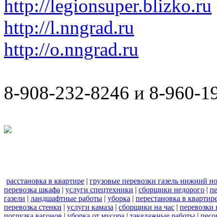
http://legionsuper.blizko.ru
http://l.nngrad.ru
http://o.nngrad.ru
8-908-232-8246 и 8-960-1
расстановка в квартире
|
грузовые перевозки газель нижний н
перевозка шкафа
|
услуги спецтехники
|
сборщики недорого
|
п
газели
|
ландшафтные работы
|
уборка
|
перестановка в квартир
перевозка стенки
|
услуги камаза
|
сборщики на час
|
перевозки 
погрузка вагонов
|
уборка от мусора
|
такелажные работы
|
песо