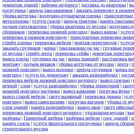
демонтаж зданий
|
рабочие недорого
|
доставка до квартиры
|
вы
погрузчика
|
аренда такелажников
|
заказать перевозку в нижне
уборка коттеджа
|
воздушно-пупырчатая пленка
|
транспортные
металлолома
|
услуги газели
|
аренда трактора
|
нанять такелаж
подъем гипсокартона
|
уборка квартиры от мусора
|
воздушно-п
сборщиков
|
перевозки нижний новгород
|
вывоз ванны
|
услуги
перевозки в нижнем новгороде
|
транспортные перевозки нижн
стрейч пленка
|
перевозка мебели
|
монтаж перегородок
|
услуг
заказать грузчиков
|
копка
|
такелажники на час
|
грузовые пере
от мусора
|
стрейч лента
|
перевозка сейфа
|
демонтаж перегоро
вывоз плиты
|
грузчики на час
|
копка траншей
|
расстановка ме
монтажу
|
подъем мешков
|
уборка коттеджа от мусора
|
лента
|
п
нижний новгород
|
вывоз колонки
|
аренда грузчиков
|
копка по
новгород
|
услуги по демонтажу
|
заказать разнорабочих
|
доста
перевозка мебели нижний новгород недорого
|
вывоз газелью
|
речной
|
слом
|
услуги разнорабочих
|
уборка территорий
|
скотч
нижний новгород частники
|
вывоз камазами
|
погрузка фуры
|
вывоз старой мебели
|
скотч малярный
|
перевозка дивана
|
услу
новгород
|
вывоз самосвалами
|
погрузка вагонов
|
уборка от му
слом зданий
|
нанять разнорабочих
|
вывоз окон
|
скотч офисны
перевозки нижний новгород недорого
|
утилизация мусора
|
вы
разборка
|
Гранитный щебень
|
разборка мебели
|
снос зданий
|
р
нанять газель
|
услуги фронтального погрузчика
|
аренда сборщ
строительного мусора