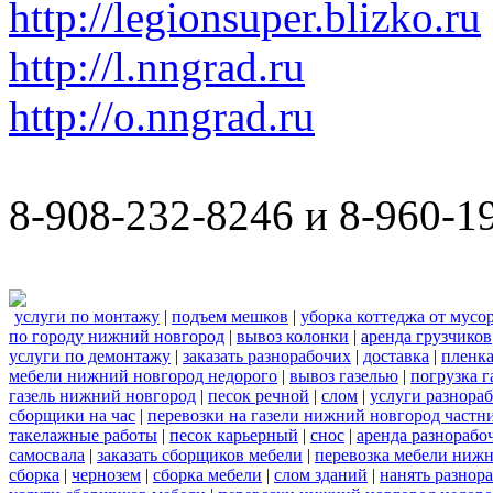
http://legionsuper.blizko.ru
http://l.nngrad.ru
http://o.nngrad.ru
8-908-232-8246 и 8-960-1
услуги по монтажу
|
подъем мешков
|
уборка коттеджа от мусо
по городу нижний новгород
|
вывоз колонки
|
аренда грузчиков
услуги по демонтажу
|
заказать разнорабочих
|
доставка
|
пленк
мебели нижний новгород недорого
|
вывоз газелью
|
погрузка г
газель нижний новгород
|
песок речной
|
слом
|
услуги разнора
сборщики на час
|
перевозки на газели нижний новгород частн
такелажные работы
|
песок карьерный
|
снос
|
аренда разнорабо
самосвала
|
заказать сборщиков мебели
|
перевозка мебели ниж
сборка
|
чернозем
|
сборка мебели
|
слом зданий
|
нанять разнор