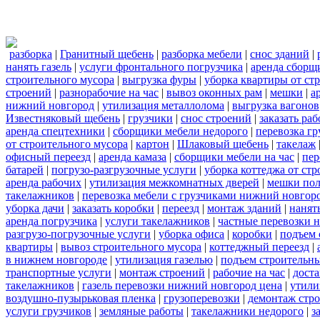
разборка
|
Гранитный щебень
|
разборка мебели
|
снос зданий
|
нанять газель
|
услуги фронтального погрузчика
|
аренда сборщ
строительного мусора
|
выгрузка фуры
|
уборка квартиры от ст
строений
|
разнорабочие на час
|
вывоз оконных рам
|
мешки
|
а
нижний новгород
|
утилизация металлолома
|
выгрузка вагонов
Известняковый щебень
|
грузчики
|
снос строений
|
заказать ра
аренда спецтехники
|
сборщики мебели недорого
|
перевозка гр
от строительного мусора
|
картон
|
Шлаковый щебень
|
такелаж
офисный переезд
|
аренда камаза
|
сборщики мебели на час
|
пер
батарей
|
погрузо-разгрузочные услуги
|
уборка коттеджа от ст
аренда рабочих
|
утилизация межкомнатных дверей
|
мешки по
такелажников
|
перевозка мебели с грузчиками нижний новгор
уборка дачи
|
заказать коробки
|
переезд
|
монтаж зданий
|
нанят
аренда погрузчика
|
услуги такелажников
|
частные перевозки 
разгрузо-погрузочные услуги
|
уборка офиса
|
коробки
|
подъем 
квартиры
|
вывоз строительного мусора
|
коттеджный переезд
|
в нижнем новгороде
|
утилизация газелью
|
подъем строительн
транспортные услуги
|
монтаж строений
|
рабочие на час
|
доста
такелажников
|
газель перевозки нижний новгород цена
|
утили
воздушно-пузырьковая пленка
|
грузоперевозки
|
демонтаж стр
услуги грузчиков
|
земляные работы
|
такелажники недорого
|
з