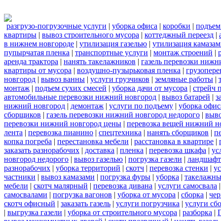
разгрузо-погрузочные услуги
|
уборка офиса
|
коробки
|
подъем
квартиры
|
вывоз строительного мусора
|
коттеджный переезд
|
в нижнем новгороде
|
утилизация газелью
|
утилизация камаза
пупырчатая пленка
|
транспортные услуги
|
монтаж строений
|
аренда трактора
|
нанять такелажников
|
газель перевозки нижн
квартиры от мусора
|
воздушно-пузырьковая пленка
|
грузопере
новгород
|
вывоз ванны
|
услуги грузчиков
|
земляные работы
|
монтаж
|
подъем сухих смесей
|
уборка дачи от мусора
|
стрейч 
автомобильные перевозки нижний новгород
|
вывоз батарей
|
з
нижний новгород
|
демонтаж
|
услуги по подъему
|
уборка офис
сборщиков
|
газель перевозки нижний новгород недорого
|
выв
перевозки нижний новгород цены
|
перевозка вещей нижний н
лента
|
перевозка пианино
|
спецтехника
|
нанять сборщиков
|
п
копка погреба
|
перестановка мебели
|
расстановка в квартире
|
заказать разнорабочих
|
доставка
|
пленка
|
перевозка шкафа
|
ус
новгород недорого
|
вывоз газелью
|
погрузка газели
|
ландшафт
разнорабочих
|
уборка территорий
|
скотч
|
перевозка стенки
|
ус
частники
|
вывоз камазами
|
погрузка фуры
|
уборка
|
такелажны
мебели
|
скотч малярный
|
перевозка дивана
|
услуги самосвала
самосвалами
|
погрузка вагонов
|
уборка от мусора
|
сборка
|
чер
скотч офисный
|
заказать газель
|
услуги погрузчика
|
услуги сб
|
выгрузка газели
|
уборка от строительного мусора
|
разборка
|