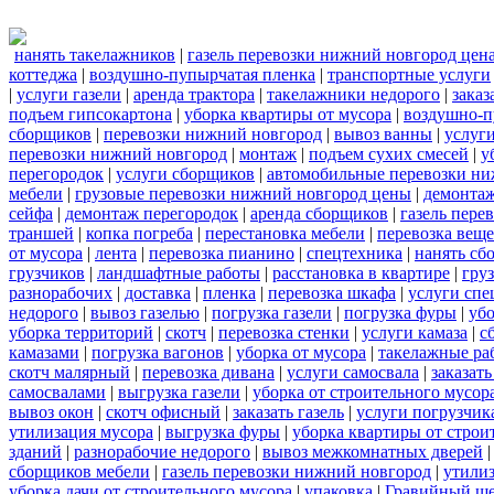
нанять такелажников
|
газель перевозки нижний новгород цен
коттеджа
|
воздушно-пупырчатая пленка
|
транспортные услуги
|
услуги газели
|
аренда трактора
|
такелажники недорого
|
заказ
подъем гипсокартона
|
уборка квартиры от мусора
|
воздушно-п
сборщиков
|
перевозки нижний новгород
|
вывоз ванны
|
услуги
перевозки нижний новгород
|
монтаж
|
подъем сухих смесей
|
у
перегородок
|
услуги сборщиков
|
автомобильные перевозки ни
мебели
|
грузовые перевозки нижний новгород цены
|
демонта
сейфа
|
демонтаж перегородок
|
аренда сборщиков
|
газель пере
траншей
|
копка погреба
|
перестановка мебели
|
перевозка вещ
от мусора
|
лента
|
перевозка пианино
|
спецтехника
|
нанять сб
грузчиков
|
ландшафтные работы
|
расстановка в квартире
|
гру
разнорабочих
|
доставка
|
пленка
|
перевозка шкафа
|
услуги спе
недорого
|
вывоз газелью
|
погрузка газели
|
погрузка фуры
|
уб
уборка территорий
|
скотч
|
перевозка стенки
|
услуги камаза
|
с
камазами
|
погрузка вагонов
|
уборка от мусора
|
такелажные ра
скотч малярный
|
перевозка дивана
|
услуги самосвала
|
заказат
самосвалами
|
выгрузка газели
|
уборка от строительного мусор
вывоз окон
|
скотч офисный
|
заказать газель
|
услуги погрузчик
утилизация мусора
|
выгрузка фуры
|
уборка квартиры от строи
зданий
|
разнорабочие недорого
|
вывоз межкомнатных дверей
сборщиков мебели
|
газель перевозки нижний новгород
|
утилиз
уборка дачи от строительного мусора
|
упаковка
|
Гравийный ще