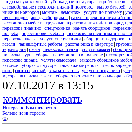
|
подъем сухих смесей
|
уборка дачи от мусора
|
стрейч пленка
|
автомобильные перевозки нижний новгород
|
вывоз батарей
|
з
нижний новгород
|
монтаж
|
демонтаж
|
услуги по подъему
|
убо
перегородок
|
аренда сборщиков
|
газель перевозки нижний нов
расстановка мебели
|
грузовые перевозки нижний новгород це
перевозка пианино
|
спецтехника
|
нанять сборщиков
|
перевозк
погреба
|
перестановка мебели
|
перевозка вещей нижний новг
перевозка шкафа
|
услуги спецтехники
|
сборщики недорого
|
п
газели
|
ландшафтные работы
|
расстановка в квартире
|
грузовы
территорий
|
скотч
|
перевозка стенки
|
услуги камаза
|
сборщики
погрузка фуры
|
уборка
|
перестановка в квартире
|
песок речно
перевозка дивана
|
услуги самосвала
|
заказать сборщиков мебе
вагонов
|
уборка от мусора
|
такелажные работы
|
песок карьер
окон
|
скотч офисный
|
заказать газель
|
услуги погрузчика
|
усл
мусора
|
выгрузка газели
|
уборка от строительного мусора
|
сбо
07.10.2017 в 13:15
комментировать
Интересно
Вам интересно
Больше не интересно
(
0
)