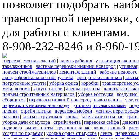
позволяет подобрать наи
транспортной перевозки,
для работы с клиентами.
8-908-232-8246 и 8-960-1
переезд
|
монтаж зданий
|
нанять рабочих
|
утилизация оконны
такелажников
|
частные перевозки нижний новгород
|
утилизац
подъем стройматериалов
|
демонтаж зданий
|
рабочие недорого
аренда фронтального погрузчика
|
аренда такелажников
|
заказ
погрузочные услуги
|
уборка офиса
|
коробки
|
транспортные ус
металлолома
|
услуги газели
|
аренда трактора
|
нанять такелаж
подъем строительных материалов
|
уборка коттеджа
|
воздушно-
сборщиков
|
перевозки нижний новгород
|
вывоз ванны
|
услуги
перевозки в нижнем новгороде
|
утилизация самосвалами
|
под
пленка
|
стрейч пленка
|
перевозка мебели
|
монтаж перегородо
батарей
|
заказать грузчиков
|
копка
|
такелажники на час
|
транс
уборка дачи от мусора
|
стрейч лента
|
перевозка сейфа
|
демонт
недорого
|
вывоз плиты
|
грузчики на час
|
копка траншей
|
расс
услуги по подъему
|
уборка офиса от мусора
|
лента
|
перевозка
новгород
|
вывоз колонки
|
аренда грузчиков
|
копка погреба
|
п