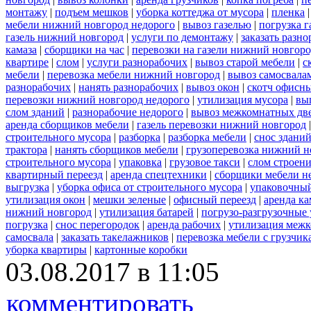
монтажу
|
подъем мешков
|
уборка коттеджа от мусора
|
пленка
мебели нижний новгород недорого
|
вывоз газелью
|
погрузка г
газель нижний новгород
|
услуги по демонтажу
|
заказать разн
камаза
|
сборщики на час
|
перевозки на газели нижний новгор
квартире
|
слом
|
услуги разнорабочих
|
вывоз старой мебели
|
с
мебели
|
перевозка мебели нижний новгород
|
вывоз самосвала
разнорабочих
|
нанять разнорабочих
|
вывоз окон
|
скотч офисн
перевозки нижний новгород недорого
|
утилизация мусора
|
вы
слом зданий
|
разнорабочие недорого
|
вывоз межкомнатных дв
аренда сборщиков мебели
|
газель перевозки нижний новгород
строительного мусора
|
разборка
|
разборка мебели
|
снос здани
трактора
|
нанять сборщиков мебели
|
грузоперевозка нижний н
строительного мусора
|
упаковка
|
грузовое такси
|
слом строен
квартирный переезд
|
аренда спецтехники
|
сборщики мебели н
выгрузка
|
уборка офиса от строительного мусора
|
упаковочный
утилизация окон
|
мешки зеленые
|
офисный переезд
|
аренда ка
нижний новгород
|
утилизация батарей
|
погрузо-разгрузочные 
погрузка
|
снос перегородок
|
аренда рабочих
|
утилизация межк
самосвала
|
заказать такелажников
|
перевозка мебели с грузчи
уборка квартиры
|
картонные коробки
03.08.2017 в 11:05
комментировать