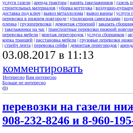
услуги газели
|
аренда трактора
|
нанять такелажников
|
газель 
строительных материалов
|
уборка коттеджа
|
воздушно-пупырч
доставка под ключ
|
вывоз металлолома
|
вывоз ванны
|
услуги 
перевозки в нижнем новгороде
|
утилизация самосвалами
|
под
пленка
|
грузоперевозки
|
демонтаж строений
|
заказать сборщи
|
такелажники на час
|
транспортные перевозки нижний новгор
перевозка мебели
|
монтаж перегородок
|
услуги сборщиков
|
ав
копка траншей
|
расстановка мебели
|
грузовые перевозки нижн
|
стрейч лента
|
перевозка сейфа
|
демонтаж перегородок
|
аренд
03.08.2017 в 11:13
комментировать
Интересно
Вам интересно
Больше не интересно
(
0
)
перевозки на газели ни
908-232-8246 и 8-960-195