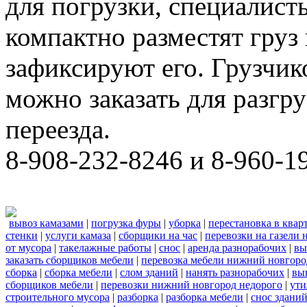
для погрузки, специалис
компактно разместят груз
зафиксируют его. Грузчи
можно заказать для разгру
переезда.
8-908-232-8246 и 8-960-1
вывоз камазами
|
погрузка фуры
|
уборка
|
перестановка в квар
стенки
|
услуги камаза
|
сборщики на час
|
перевозки на газели
от мусора
|
такелажные работы
|
снос
|
аренда разнорабочих
|
вы
заказать сборщиков мебели
|
перевозка мебели нижний новгоро
сборка
|
сборка мебели
|
слом зданий
|
нанять разнорабочих
|
вы
сборщиков мебели
|
перевозки нижний новгород недорого
|
ути
строительного мусора
|
разборка
|
разборка мебели
|
снос здани