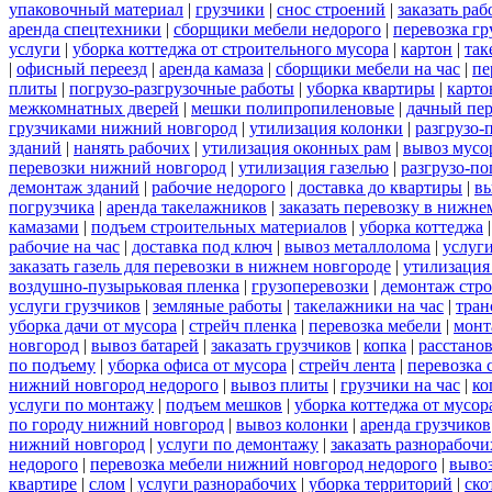
упаковочный материал
|
грузчики
|
снос строений
|
заказать ра
аренда спецтехники
|
сборщики мебели недорого
|
перевозка гр
услуги
|
уборка коттеджа от строительного мусора
|
картон
|
так
|
офисный переезд
|
аренда камаза
|
сборщики мебели на час
|
пе
плиты
|
погрузо-разгрузочные работы
|
уборка квартиры
|
карто
межкомнатных дверей
|
мешки полипропиленовые
|
дачный пер
грузчиками нижний новгород
|
утилизация колонки
|
разгрузо-
зданий
|
нанять рабочих
|
утилизация оконных рам
|
вывоз мусо
перевозки нижний новгород
|
утилизация газелью
|
разгрузо-по
демонтаж зданий
|
рабочие недорого
|
доставка до квартиры
|
вы
погрузчика
|
аренда такелажников
|
заказать перевозку в нижне
камазами
|
подъем строительных материалов
|
уборка коттеджа
рабочие на час
|
доставка под ключ
|
вывоз металлолома
|
услуги
заказать газель для перевозки в нижнем новгороде
|
утилизация
воздушно-пузырьковая пленка
|
грузоперевозки
|
демонтаж стр
услуги грузчиков
|
земляные работы
|
такелажники на час
|
тран
уборка дачи от мусора
|
стрейч пленка
|
перевозка мебели
|
монт
новгород
|
вывоз батарей
|
заказать грузчиков
|
копка
|
расстано
по подъему
|
уборка офиса от мусора
|
стрейч лента
|
перевозка 
нижний новгород недорого
|
вывоз плиты
|
грузчики на час
|
ко
услуги по монтажу
|
подъем мешков
|
уборка коттеджа от мусор
по городу нижний новгород
|
вывоз колонки
|
аренда грузчиков
нижний новгород
|
услуги по демонтажу
|
заказать разнорабочи
недорого
|
перевозка мебели нижний новгород недорого
|
вывоз
квартире
|
слом
|
услуги разнорабочих
|
уборка территорий
|
ско