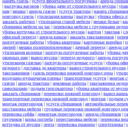
нанять газель
|
услуги фронтального погрузчика
|
аренда сборщ
|
выгрузка вагонов
|
уборка дачи от строительного мусора
|
упак
рам
|
мешки
|
аренда газели
|
услуги трактора
|
нанять сборщико
новгород газель
|
утилизация ванны
|
выгрузка
|
уборка офиса о
заказать рабочих
|
утилизация старой мебели
|
мешки белые
|
кв
сборщики мебели на час
|
перевозка мебели с грузчиками недо
уборка коттеджа от строительного мусора
|
картон
|
такелаж
|
сл
офисный переезд
|
аренда камаза
|
заказать такелажников
|
пере
разгрузочные работы
|
уборка квартиры
|
картонные коробки
|
п
дверей
|
мешки полипропиленовые
|
дачный переезд
|
аренда са
утилизация колонки
|
разгрузо-погрузочные работы
|
уборка да
оконных рам
|
вывоз мусора
|
переезд недорого
|
аренда погрузч
утилизация газелью
|
разгрузо-погрузочные услуги
|
уборка офи
недорого
|
доставка до квартиры
|
вывоз строительного мусора
такелажников
|
газель перевозки нижний новгород цена
|
утили
воздушно-пупырчатая пленка
|
транспортные услуги
|
монтаж с
газели
|
аренда трактора
|
земляные работы
|
такелажники недор
самосвалами
|
подъем гипсокартона
|
уборка квартиры от мусор
заказать сборщиков
|
перевозки нижний новгород
|
вывоз ванн
транспортные перевозки нижний новгород
|
монтаж
|
подъем с
монтаж перегородок
|
услуги сборщиков
|
автомобильные пере
расстановка мебели
|
грузовые перевозки нижний новгород це
перевозка сейфа
|
демонтаж перегородок
|
аренда сборщиков
|
г
грузчиков
|
копка погреба
|
перестановка мебели
|
перевозка ве
коттеджа от мусора
|
лента
|
перевозка пианино
|
спецтехника
|