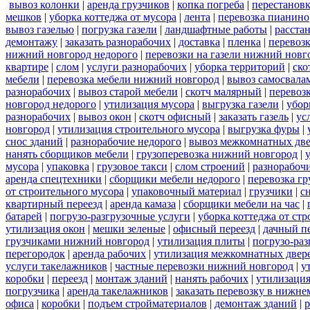
вывоз колонки
|
аренда грузчиков
|
копка погреба
|
перестановк
мешков
|
уборка коттеджа от мусора
|
лента
|
перевозка пианино
вывоз газелью
|
погрузка газели
|
ландшафтные работы
|
расста
демонтажу
|
заказать разнорабочих
|
доставка
|
пленка
|
перевоз
нижний новгород недорого
|
перевозки на газели нижний новг
квартире
|
слом
|
услуги разнорабочих
|
уборка территорий
|
ско
мебели
|
перевозка мебели нижний новгород
|
вывоз самосвала
разнорабочих
|
вывоз старой мебели
|
скотч малярный
|
перевоз
новгород недорого
|
утилизация мусора
|
выгрузка газели
|
убор
разнорабочих
|
вывоз окон
|
скотч офисный
|
заказать газель
|
ус
новгород
|
утилизация строительного мусора
|
выгрузка фуры
|
снос зданий
|
разнорабочие недорого
|
вывоз межкомнатных дв
нанять сборщиков мебели
|
грузоперевозка нижний новгород
|
мусора
|
упаковка
|
грузовое такси
|
слом строений
|
разнорабочи
аренда спецтехники
|
сборщики мебели недорого
|
перевозка гр
от строительного мусора
|
упаковочный материал
|
грузчики
|
с
квартирный переезд
|
аренда камаза
|
сборщики мебели на час
|
батарей
|
погрузо-разгрузочные услуги
|
уборка коттеджа от ст
утилизация окон
|
мешки зеленые
|
офисный переезд
|
дачный п
грузчиками нижний новгород
|
утилизация плиты
|
погрузо-ра
перегородок
|
аренда рабочих
|
утилизация межкомнатных двер
услуги такелажников
|
частные перевозки нижний новгород
|
у
коробки
|
переезд
|
монтаж зданий
|
нанять рабочих
|
утилизаци
погрузчика
|
аренда такелажников
|
заказать перевозку в нижне
офиса
|
коробки
|
подъем стройматериалов
|
демонтаж зданий
|
р