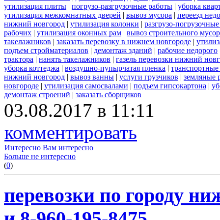
утилизация плиты
|
погрузо-разгрузочные работы
|
уборка квар
утилизация межкомнатных дверей
|
вывоз мусора
|
переезд нед
нижний новгород
|
утилизация колонки
|
разгрузо-погрузочные
рабочих
|
утилизация оконных рам
|
вывоз строительного мусор
такелажников
|
заказать перевозку в нижнем новгороде
|
утилиз
подъем стройматериалов
|
демонтаж зданий
|
рабочие недорого
трактора
|
нанять такелажников
|
газель перевозки нижний новг
уборка коттеджа
|
воздушно-пупырчатая пленка
|
транспортные
нижний новгород
|
вывоз ванны
|
услуги грузчиков
|
земляные 
новгороде
|
утилизация самосвалами
|
подъем гипсокартона
|
уб
демонтаж строений
|
заказать сборщиков
03.08.2017 в 11:11
комментировать
Интересно
Вам интересно
Больше не интересно
(
0
)
перевозки по городу ни
и 8-960-195-8475