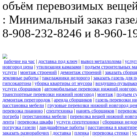
объём перевозимых вещей
: Минимальный заказ газел
8-908-232-8246 и 8-960-1
рабочие на час
|
доставка под ключ
|
вывоз металлолома
|
услуг
новгород цена
|
утилизация камазами
|
подъем строительных ма
услуги
|
монтаж строений
|
демонтаж строений
|
заказать сборщ
земляные работы
|
такелажники недорого
|
заказать газель для
гипсокартона
|
уборка квартиры от мусора
|
воздушно-пузырько
услуги сборщиков
|
автомобильные перевозки нижний новгоро
транспортные перевозки нижний новгород
|
монтаж
|
подъем с
демонтаж перегородок
|
аренда сборщиков
|
газель перевозки 
расстановка мебели
|
грузовые перевозки нижний новгород це
перевозка пианино
|
спецтехника
|
нанять сборщиков
|
перевозк
погреба
|
перестановка мебели
|
перевозка вещей нижний новг
лента
|
перевозка шкафа
|
услуги спецтехники
|
сборщики недор
погрузка газели
|
ландшафтные работы
|
расстановка в квартире
заказать разнорабочих
|
доставка
|
пленка
|
перевозка стенки
|
ус