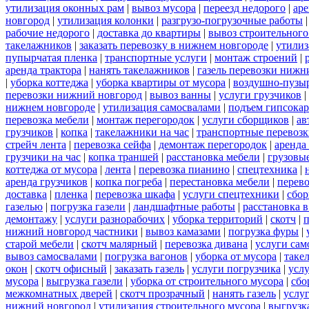
утилизация оконных рам
|
вывоз мусора
|
переезд недорого
|
аре
новгород
|
утилизация колонки
|
разгрузо-погрузочные работы
рабочие недорого
|
доставка до квартиры
|
вывоз строительного
такелажников
|
заказать перевозку в нижнем новгороде
|
утилиз
пупырчатая пленка
|
транспортные услуги
|
монтаж строений
|
аренда трактора
|
нанять такелажников
|
газель перевозки нижн
|
уборка коттеджа
|
уборка квартиры от мусора
|
воздушно-пузыр
перевозки нижний новгород
|
вывоз ванны
|
услуги грузчиков
|
нижнем новгороде
|
утилизация самосвалами
|
подъем гипсокар
перевозка мебели
|
монтаж перегородок
|
услуги сборщиков
|
ав
грузчиков
|
копка
|
такелажники на час
|
транспортные перевоз
стрейч лента
|
перевозка сейфа
|
демонтаж перегородок
|
аренда
грузчики на час
|
копка траншей
|
расстановка мебели
|
грузовы
коттеджа от мусора
|
лента
|
перевозка пианино
|
спецтехника
|
аренда грузчиков
|
копка погреба
|
перестановка мебели
|
перев
доставка
|
пленка
|
перевозка шкафа
|
услуги спецтехники
|
сбор
газелью
|
погрузка газели
|
ландшафтные работы
|
расстановка в
демонтажу
|
услуги разнорабочих
|
уборка территорий
|
скотч
|
п
нижний новгород частники
|
вывоз камазами
|
погрузка фуры
|
старой мебели
|
скотч малярный
|
перевозка дивана
|
услуги сам
вывоз самосвалами
|
погрузка вагонов
|
уборка от мусора
|
таке
окон
|
скотч офисный
|
заказать газель
|
услуги погрузчика
|
усл
мусора
|
выгрузка газели
|
уборка от строительного мусора
|
сбо
межкомнатных дверей
|
скотч прозрачный
|
нанять газель
|
услу
нижний новгород
|
утилизация строительного мусора
|
выгрузк