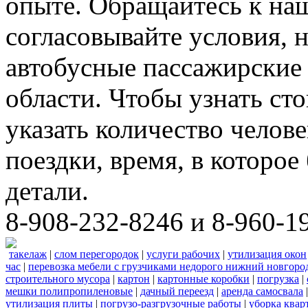
опыте. Обращайтесь к на
согласовывайте условия, 
автобусные пассажирские 
области. Чтобы узнать ст
указать количество челове
поездки, время, в которое
детали.
8-908-232-8246 и 8-960-1
такелаж
|
слом перегородок
|
услуги рабочих
|
утилизация окон
час
|
перевозка мебели с грузчиками недорого нижний новгоро
строительного мусора
|
картон
|
картонные коробки
|
погрузка
|
мешки полипропиленовые
|
дачный переезд
|
аренда самосвала
утилизация плиты
|
погрузо-разгрузочные работы
|
уборка квар