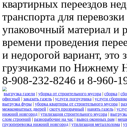
квартирных переездов не
транспорта для перевозки
упаковочный материал и р
времени проведения пере
и недорогой вариант, это 
грузчиками по Нижнему Н
8-908-232-8246 и 8-960-1
выгрузка газели
|
уборка от строительного мусора
|
сборка
|
сбо
офисный
|
заказать газель
|
услуги погрузчика
|
услуги сборщик
выгрузка фуры
|
уборка квартиры от строительного мусора
|
ра
межкомнатных дверей
|
скотч прозрачный
|
нанять газель
|
услу
нижний новгород
|
утилизация строительного мусора
|
выгрузк
слом строений
|
разнорабочие на час
|
вывоз оконных рам
|
меш
грузоперевозка нижний новгород
|
утилизация металлолома
|
у