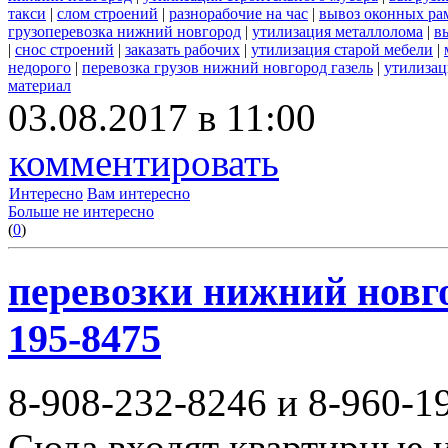
такси
|
слом строений
|
разнорабочие на час
|
вывоз оконных ра
грузоперевозка нижний новгород
|
утилизация металлолома
|
в
|
снос строений
|
заказать рабочих
|
утилизация старой мебели
|
недорого
|
перевозка грузов нижний новгород газель
|
утилизац
материал
03.08.2017 в 11:00
комментировать
Интересно
Вам интересно
Больше не интересно
(
0
)
перевозки нижний новгор
195-8475
8-908-232-8246 и 8-960-1
Сюда входят квартирные и