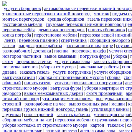
услуги сборщиков
|
автомобильные перевозки нижний новгор
транспортные перевозки нижний новгород
|
монтаж
|
подъем с
монтаж перегородок
|
аренда сборщиков
|
газель перевозки ни
расстановка мебели
|
грузовые перевозки нижний новгород це
перевозка сейфа
|
демонтаж перегородок
|
нанять сборщиков
|
п
копка погреба
|
перестановка мебели
|
перевозка вещей нижний
|
лента
|
перевозка пианино
|
спецтехника
|
сборщики недорого
газели
|
ландшафтные работы
|
расстановка в квартире
|
грузовы
разнорабочих
|
доставка
|
пленка
|
перевозка шкафа
|
услуги спе
новгород частники
|
вывоз камазами
|
погрузка фуры
|
уборка
|
скотч
|
перевозка стенки
|
услуги самосвала
|
заказать сборщико
погрузка вагонов
|
уборка от мусора
|
такелажные работы
|
снос
дивана
|
заказать газель
|
услуги погрузчика
|
услуги сборщиков
выгрузка газели
|
уборка от строительного мусора
|
сборка
|
сбо
офисный
|
нанять газель
|
услуги фронтального погрузчика
|
ар
строительного мусора
|
выгрузка фуры
|
уборка квартиры от ст
недорого
|
вывоз межкомнатных дверей
|
скотч прозрачный
|
ар
нижний новгород
|
утилизация металлолома
|
выгрузка вагонов
строений
|
разнорабочие на час
|
вывоз оконных рам
|
мешки
|
к
перевозка грузов нижний новгород газель
|
утилизация ванны
|
грузчики
|
снос строений
|
заказать рабочих
|
утилизация старой
сборщики мебели на час
|
перевозка мебели с грузчиками недо
уборка коттеджа от строительного мусора
|
картон
|
такелаж
|
сл
полипропиленовые
|
дачный переезд
|
аренда самосвала
|
заказа