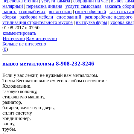
перевозка стенки
|
услуги камаза
|
сборщики на час
|
вывоз кам
малярный
|
перевозка дивана
|
услуги самосвала
|
заказать сбор
нанять разнорабочих
|
вывоз окон
|
скотч офисный
|
заказать газ
сборка
|
разборка мебели
|
снос зданий
|
разнорабочие недорого
утилизация строительного мусора
|
выгрузка фуры
|
уборка ква
01.08.2017 в 07:50
комментировать
Интересно
Вам интересно
Больше не интересно
(
0
)
вывоз металлолома 8-908-232-8246
Если у вас лежит, не нужный вам металлолом.
То мы Бесплатно вывезем его в любом состоянии :
Холодильник,
газовую колонку,
стиральную машину,
радиатор,
батареи, железную дверь,
сплит систему,
кондиционер,
ванну,
трубы,