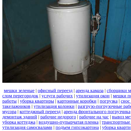
мешки зеленые
|
офисный переезд
|
аренда камаза
|
сборщики м
слом перегородок
|
услуги рабочих
|
утилизация окон
|
мешки п
работы
|
уборка квартиры
|
картонные коробки
|
погрузка
|
снос
такелажников
|
утилизация колонки
|
разгрузо-погрузочные ра
мусора
|
коттеджный переезд
|
аренда фронтального погрузчика
демонтаж зданий
|
рабочие недорого
|
рабочие на час
|
вывоз ме
уборка коттеджа
|
воздушно-пупырчатая пленка
|
транспортные
утилизация самосвалами
|
подъем гипсокартона
|
уборка кварти