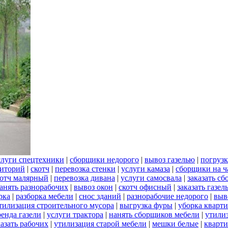
слуги спецтехники
|
сборщики недорого
|
вывоз газелью
|
погрузк
риторий
|
скотч
|
перевозка стенки
|
услуги камаза
|
сборщики на ч
котч малярный
|
перевозка дивана
|
услуги самосвала
|
заказать с
анять разнорабочих
|
вывоз окон
|
скотч офисный
|
заказать газел
рка
|
разборка мебели
|
снос зданий
|
разнорабочие недорого
|
выв
тилизация строительного мусора
|
выгрузка фуры
|
уборка кварти
ренда газели
|
услуги трактора
|
нанять сборщиков мебели
|
утили
казать рабочих
|
утилизация старой мебели
|
мешки белые
|
кварти