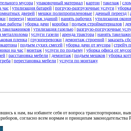
ительного мусора
|
упаковочный материал
|
картон
|
такелаж
|
сло
 час
|
утилизация батарей
|
погрузо-разгрузочные услуги
|
уборка
омнатных дверей
|
мешки полипропиленовые
|
дачный переезд
|
бки
|
переезд
|
монтаж зданий
|
нанять рабочих
|
утилизация окон
ные работы
|
уборка дачи
|
коробки
|
подъем стройматериалов
|
де
а такелажников
|
утилизация газелью
|
разгрузо-погрузочные усл
з металлолома
|
услуги газели
|
аренда трактора
|
нанять такелаж
ковая пленка
|
грузоперевозки
|
демонтаж строений
|
заказать с
окартона
|
подъем сухих смесей
|
уборка дачи от мусора
|
стрейч 
ники на час
|
монтаж
|
услуги по подъему
|
уборка офиса от мусо
шей
|
расстановка мебели
|
демонтаж
|
подъем мешков
|
уборка кот
греба
|
перестановка мебели
|
услуги по монтажу
вшись к нам, вы избавите себя от вопроса транспортировки, вы
приборов, согласно всем нормам и принципам законодательства