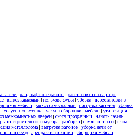
а газели
|
ландшафтные работы
|
расстановка в квартире
|
ас
|
вывоз камазами
|
погрузка фуры
|
уборка
|
перестановка в
борщиков мебели
|
вывоз самосвалами
|
погрузка вагонов
|
уборка
ь
|
услуги погрузчика
|
услуги сборщиков мебели
|
утилизация
оз межкомнатных дверей
|
скотч прозрачный
|
нанять газель
|
ры от строительного мусора
|
разборка
|
грузовое такси
|
слом
зация металлолома
|
выгрузка вагонов
|
уборка дачи от
рный переезд
|
аренда спецтехники
|
сборщики мебели