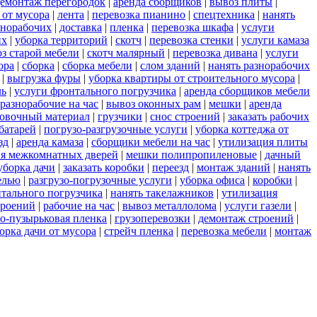
емонтаж перегородок
|
аренда сборщиков
|
вывоз плиты
|
 от мусора
|
лента
|
перевозка пианино
|
спецтехника
|
нанять
азнорабочих
|
доставка
|
пленка
|
перевозка шкафа
|
услуги
их
|
уборка территорий
|
скотч
|
перевозка стенки
|
услуги камаза
з старой мебели
|
скотч малярный
|
перевозка дивана
|
услуги
ора
|
сборка
|
сборка мебели
|
слом зданий
|
нанять разнорабочих
|
выгрузка фуры
|
уборка квартиры от строительного мусора
|
ль
|
услуги фронтального погрузчика
|
аренда сборщиков мебели
разнорабочие на час
|
вывоз оконных рам
|
мешки
|
аренда
овочный материал
|
грузчики
|
снос строений
|
заказать рабочих
батарей
|
погрузо-разгрузочные услуги
|
уборка коттеджа от
зд
|
аренда камаза
|
сборщики мебели на час
|
утилизация плиты
ия межкомнатных дверей
|
мешки полипропиленовые
|
дачный
уборка дачи
|
заказать коробки
|
переезд
|
монтаж зданий
|
нанять
елью
|
разгрузо-погрузочные услуги
|
уборка офиса
|
коробки
|
нтального погрузчика
|
нанять такелажников
|
утилизация
троений
|
рабочие на час
|
вывоз металлолома
|
услуги газели
|
о-пузырьковая пленка
|
грузоперевозки
|
демонтаж строений
|
орка дачи от мусора
|
стрейч пленка
|
перевозка мебели
|
монтаж