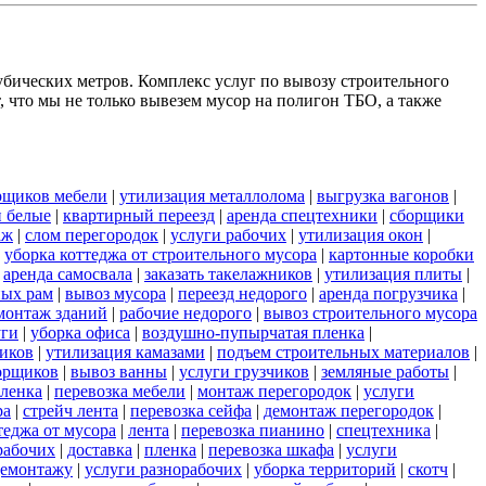
убических метров. Комплекс услуг по вывозу строительного
 что мы не только вывезем мусор на полигон ТБО, а также
рщиков мебели
|
утилизация металлолома
|
выгрузка вагонов
|
 белые
|
квартирный переезд
|
аренда спецтехники
|
сборщики
аж
|
слом перегородок
|
услуги рабочих
|
утилизация окон
|
|
уборка коттеджа от строительного мусора
|
картонные коробки
|
аренда самосвала
|
заказать такелажников
|
утилизация плиты
|
ных рам
|
вывоз мусора
|
переезд недорого
|
аренда погрузчика
|
монтаж зданий
|
рабочие недорого
|
вывоз строительного мусора
уги
|
уборка офиса
|
воздушно-пупырчатая пленка
|
ников
|
утилизация камазами
|
подъем строительных материалов
|
борщиков
|
вывоз ванны
|
услуги грузчиков
|
земляные работы
|
пленка
|
перевозка мебели
|
монтаж перегородок
|
услуги
ра
|
стрейч лента
|
перевозка сейфа
|
демонтаж перегородок
|
теджа от мусора
|
лента
|
перевозка пианино
|
спецтехника
|
рабочих
|
доставка
|
пленка
|
перевозка шкафа
|
услуги
демонтажу
|
услуги разнорабочих
|
уборка территорий
|
скотч
|