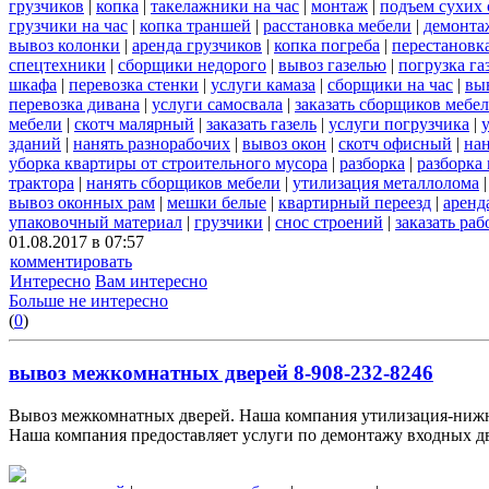
грузчиков
|
копка
|
такелажники на час
|
монтаж
|
подъем сухих 
грузчики на час
|
копка траншей
|
расстановка мебели
|
демонта
вывоз колонки
|
аренда грузчиков
|
копка погреба
|
перестановк
спецтехники
|
сборщики недорого
|
вывоз газелью
|
погрузка га
шкафа
|
перевозка стенки
|
услуги камаза
|
сборщики на час
|
вы
перевозка дивана
|
услуги самосвала
|
заказать сборщиков мебе
мебели
|
скотч малярный
|
заказать газель
|
услуги погрузчика
|
зданий
|
нанять разнорабочих
|
вывоз окон
|
скотч офисный
|
нан
уборка квартиры от строительного мусора
|
разборка
|
разборка
трактора
|
нанять сборщиков мебели
|
утилизация металлолома
вывоз оконных рам
|
мешки белые
|
квартирный переезд
|
аренд
упаковочный материал
|
грузчики
|
снос строений
|
заказать ра
01.08.2017 в 07:57
комментировать
Интересно
Вам интересно
Больше не интересно
(
0
)
вывоз межкомнатных дверей 8-908-232-8246
Вывоз межкомнатных дверей. Наша компания утилизация-нижни
Наша компания предоставляет услуги по демонтажу входных две