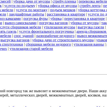
смесей
|
уборка дачи от мусора
|
стрейч пленка
|
перевозка мебел
ж
|
услуги по подъему
|
уборка офиса от мусора
|
стрейч лента
|
пе
а мебели
|
услуги по монтажу
|
подъем мешков
|
уборка коттеджа 
зели
|
ландшафтные работы
|
расстановка в квартире
|
услуги по 
воз камазами
|
погрузка фуры
|
уборка
|
перестановка в квартире
ли
|
вывоз самосвалами
|
погрузка вагонов
|
уборка от мусора
|
так
услуги сборщиков мебели
|
утилизация мусора
|
выгрузка газели
|
ять газель
|
услуги фронтального погрузчика
|
аренда сборщиков
 мебели
|
снос зданий
|
разнорабочие недорого
|
вывоз межкомнат
|
выгрузка вагонов
|
уборка дачи от строительного мусора
|
упако
а спецтехники
|
сборщики мебели недорого
|
утилизация ванны
|
бочих
|
утилизация старой мебели
й новгород так же вывозит и межкомнатные двери. Наши аккур
рей, металлических дверей, межкомнатных дверей, косяков, нал