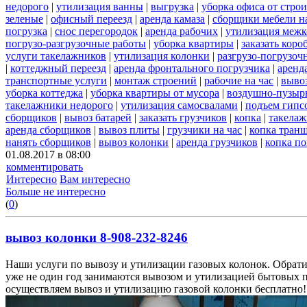
недорого
|
утилизация ванны
|
выгрузка
|
уборка офиса от стро
зеленые
|
офисный переезд
|
аренда камаза
|
сборщики мебели на
погрузка
|
снос перегородок
|
аренда рабочих
|
утилизация межк
погрузо-разгрузочные работы
|
уборка квартиры
|
заказать коро
услуги такелажников
|
утилизация колонки
|
разгрузо-погрузоч
|
коттеджный переезд
|
аренда фронтального погрузчика
|
аренд
транспортные услуги
|
монтаж строений
|
рабочие на час
|
выво
уборка коттеджа
|
уборка квартиры от мусора
|
воздушно-пузырь
такелажники недорого
|
утилизация самосвалами
|
подъем гипс
сборщиков
|
вывоз батарей
|
заказать грузчиков
|
копка
|
такелаж
аренда сборщиков
|
вывоз плиты
|
грузчики на час
|
копка тран
нанять сборщиков
|
вывоз колонки
|
аренда грузчиков
|
копка по
01.08.2017 в 08:00
комментировать
Интересно
Вам интересно
Больше не интересно
(
0
)
вывоз колонки 8-908-232-8246
Наши услуги по вывозу и утилизации газовых колонок. Обрати
уже не один год занимаются вывозом и утилизацией бытовых 
осуществляем вывоз и утилизацию газовой колонки бесплатно!