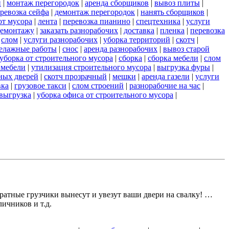
и
|
монтаж перегородок
|
аренда сборщиков
|
вывоз плиты
|
ревозка сейфа
|
демонтаж перегородок
|
нанять сборщиков
|
от мусора
|
лента
|
перевозка пианино
|
спецтехника
|
услуги
демонтажу
|
заказать разнорабочих
|
доставка
|
пленка
|
перевозка
|
слом
|
услуги разнорабочих
|
уборка территорий
|
скотч
|
елажные работы
|
снос
|
аренда разнорабочих
|
вывоз старой
уборка от строительного мусора
|
сборка
|
сборка мебели
|
слом
 мебели
|
утилизация строительного мусора
|
выгрузка фуры
|
ных дверей
|
скотч прозрачный
|
мешки
|
аренда газели
|
услуги
вка
|
грузовое такси
|
слом строений
|
разнорабочие на час
|
выгрузка
|
уборка офиса от строительного мусора
|
атные грузчики вынесут и увезут ваши двери на свалку! …
ичников и т.д.