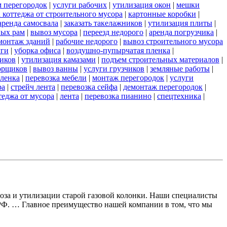
м перегородок
|
услуги рабочих
|
утилизация окон
|
мешки
 коттеджа от строительного мусора
|
картонные коробки
|
аренда самосвала
|
заказать такелажников
|
утилизация плиты
|
ных рам
|
вывоз мусора
|
переезд недорого
|
аренда погрузчика
|
монтаж зданий
|
рабочие недорого
|
вывоз строительного мусора
уги
|
уборка офиса
|
воздушно-пупырчатая пленка
|
ников
|
утилизация камазами
|
подъем строительных материалов
|
борщиков
|
вывоз ванны
|
услуги грузчиков
|
земляные работы
|
пленка
|
перевозка мебели
|
монтаж перегородок
|
услуги
ра
|
стрейч лента
|
перевозка сейфа
|
демонтаж перегородок
|
теджа от мусора
|
лента
|
перевозка пианино
|
спецтехника
|
воза и утилизации старой газовой колонки. Наши специалисты
 РФ. … Главное преимущество нашей компании в том, что мы