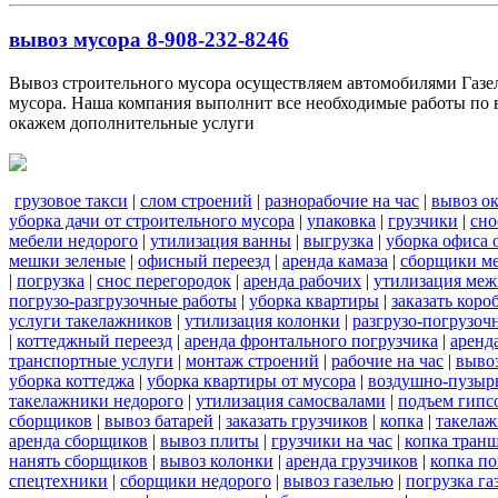
вывоз мусора 8-908-232-8246
Вывоз строительного мусора осуществляем автомобилями Газель
мусора. Наша компания выполнит все необходимые работы по в
окажем дополнительные услуги
грузовое такси
|
слом строений
|
разнорабочие на час
|
вывоз о
уборка дачи от строительного мусора
|
упаковка
|
грузчики
|
сно
мебели недорого
|
утилизация ванны
|
выгрузка
|
уборка офиса 
мешки зеленые
|
офисный переезд
|
аренда камаза
|
сборщики ме
|
погрузка
|
снос перегородок
|
аренда рабочих
|
утилизация меж
погрузо-разгрузочные работы
|
уборка квартиры
|
заказать коро
услуги такелажников
|
утилизация колонки
|
разгрузо-погрузоч
|
коттеджный переезд
|
аренда фронтального погрузчика
|
аренд
транспортные услуги
|
монтаж строений
|
рабочие на час
|
выво
уборка коттеджа
|
уборка квартиры от мусора
|
воздушно-пузырь
такелажники недорого
|
утилизация самосвалами
|
подъем гипс
сборщиков
|
вывоз батарей
|
заказать грузчиков
|
копка
|
такелаж
аренда сборщиков
|
вывоз плиты
|
грузчики на час
|
копка тран
нанять сборщиков
|
вывоз колонки
|
аренда грузчиков
|
копка по
спецтехники
|
сборщики недорого
|
вывоз газелью
|
погрузка га