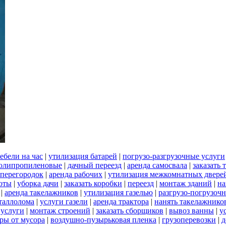
ебели на час
|
утилизация батарей
|
погрузо-разгрузочные услуги
олипропиленовые
|
дачный переезд
|
аренда самосвала
|
заказать
 перегородок
|
аренда рабочих
|
утилизация межкомнатных двере
боты
|
уборка дачи
|
заказать коробки
|
переезд
|
монтаж зданий
|
на
|
аренда такелажников
|
утилизация газелью
|
разгрузо-погрузоч
таллолома
|
услуги газели
|
аренда трактора
|
нанять такелажнико
 услуги
|
монтаж строений
|
заказать сборщиков
|
вывоз ванны
|
у
ры от мусора
|
воздушно-пузырьковая пленка
|
грузоперевозки
|
д