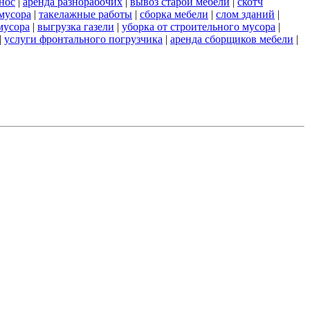
нос
|
аренда разнорабочих
|
вывоз старой мебели
|
скотч
 мусора
|
такелажные работы
|
сборка мебели
|
слом зданий
|
мусора
|
выгрузка газели
|
уборка от строительного мусора
|
|
услуги фронтального погрузчика
|
аренда сборщиков мебели
|