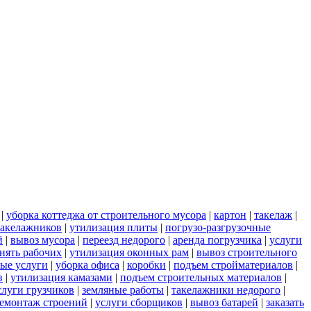
|
уборка коттеджа от строительного мусора
|
картон
|
такелаж
|
 такелажников
|
утилизация плиты
|
погрузо-разгрузочные
й
|
вывоз мусора
|
переезд недорого
|
аренда погрузчика
|
услуги
нять рабочих
|
утилизация оконных рам
|
вывоз строительного
ные услуги
|
уборка офиса
|
коробки
|
подъем стройматериалов
|
в
|
утилизация камазами
|
подъем строительных материалов
|
слуги грузчиков
|
земляные работы
|
такелажники недорого
|
емонтаж строений
|
услуги сборщиков
|
вывоз батарей
|
заказать