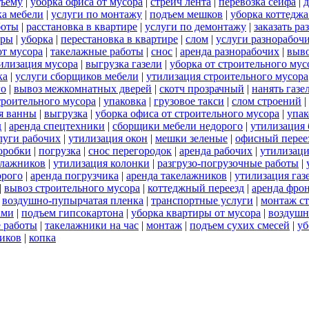
дъему
|
уборка офиса от мусора
|
стрейч лента
|
перевозка сейфа
|
д
ка мебели
|
услуги по монтажу
|
подъем мешков
|
уборка коттеджа
боты
|
расстановка в квартире
|
услуги по демонтажу
|
заказать р
уры
|
уборка
|
перестановка в квартире
|
слом
|
услуги разнорабоч
от мусора
|
такелажные работы
|
снос
|
аренда разнорабочих
|
выво
илизация мусора
|
выгрузка газели
|
уборка от строительного мус
ка
|
услуги сборщиков мебели
|
утилизация строительного мусора
го
|
вывоз межкомнатных дверей
|
скотч прозрачный
|
нанять газе
троительного мусора
|
упаковка
|
грузовое такси
|
слом строений
|
я ванны
|
выгрузка
|
уборка офиса от строительного мусора
|
упак
д
|
аренда спецтехники
|
сборщики мебели недорого
|
утилизация 
луги рабочих
|
утилизация окон
|
мешки зеленые
|
офисный перее
оробки
|
погрузка
|
снос перегородок
|
аренда рабочих
|
утилизац
елажников
|
утилизация колонки
|
разгрузо-погрузочные работы
|
орого
|
аренда погрузчика
|
аренда такелажников
|
утилизация газ
|
вывоз строительного мусора
|
коттеджный переезд
|
аренда фро
|
воздушно-пупырчатая пленка
|
транспортные услуги
|
монтаж с
ами
|
подъем гипсокартона
|
уборка квартиры от мусора
|
воздушн
 работы
|
такелажники на час
|
монтаж
|
подъем сухих смесей
|
уб
чиков
|
копка