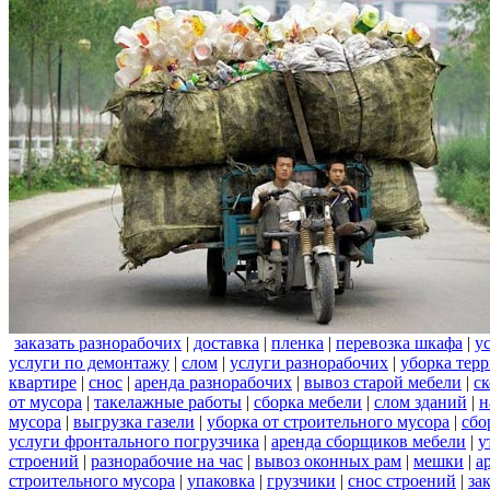
заказать разнорабочих
|
доставка
|
пленка
|
перевозка шкафа
|
у
услуги по демонтажу
|
слом
|
услуги разнорабочих
|
уборка тер
квартире
|
снос
|
аренда разнорабочих
|
вывоз старой мебели
|
с
от мусора
|
такелажные работы
|
сборка мебели
|
слом зданий
|
н
мусора
|
выгрузка газели
|
уборка от строительного мусора
|
сбо
услуги фронтального погрузчика
|
аренда сборщиков мебели
|
у
строений
|
разнорабочие на час
|
вывоз оконных рам
|
мешки
|
а
строительного мусора
|
упаковка
|
грузчики
|
снос строений
|
за