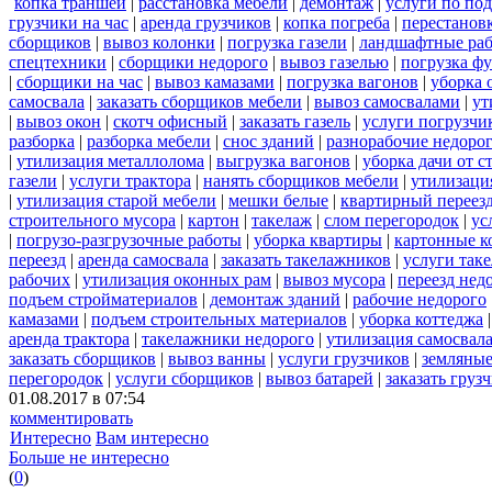
копка траншей
|
расстановка мебели
|
демонтаж
|
услуги по по
грузчики на час
|
аренда грузчиков
|
копка погреба
|
перестанов
сборщиков
|
вывоз колонки
|
погрузка газели
|
ландшафтные ра
спецтехники
|
сборщики недорого
|
вывоз газелью
|
погрузка ф
|
сборщики на час
|
вывоз камазами
|
погрузка вагонов
|
уборка 
самосвала
|
заказать сборщиков мебели
|
вывоз самосвалами
|
ут
|
вывоз окон
|
скотч офисный
|
заказать газель
|
услуги погрузчи
разборка
|
разборка мебели
|
снос зданий
|
разнорабочие недоро
|
утилизация металлолома
|
выгрузка вагонов
|
уборка дачи от с
газели
|
услуги трактора
|
нанять сборщиков мебели
|
утилизаци
|
утилизация старой мебели
|
мешки белые
|
квартирный переез
строительного мусора
|
картон
|
такелаж
|
слом перегородок
|
ус
|
погрузо-разгрузочные работы
|
уборка квартиры
|
картонные к
переезд
|
аренда самосвала
|
заказать такелажников
|
услуги так
рабочих
|
утилизация оконных рам
|
вывоз мусора
|
переезд нед
подъем стройматериалов
|
демонтаж зданий
|
рабочие недорого
камазами
|
подъем строительных материалов
|
уборка коттеджа
аренда трактора
|
такелажники недорого
|
утилизация самосвал
заказать сборщиков
|
вывоз ванны
|
услуги грузчиков
|
земляные
перегородок
|
услуги сборщиков
|
вывоз батарей
|
заказать груз
01.08.2017 в 07:54
комментировать
Интересно
Вам интересно
Больше не интересно
(
0
)