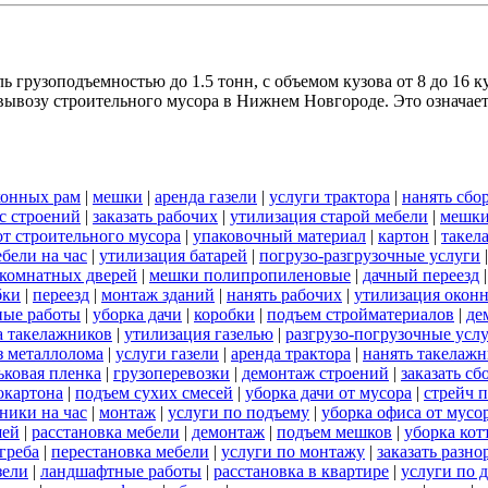
 грузоподъемностью до 1.5 тонн, с объемом кузова от 8 до 16 к
ывозу строительного мусора в Нижнем Новгороде. Это означает,
конных рам
|
мешки
|
аренда газели
|
услуги трактора
|
нанять сбо
с строений
|
заказать рабочих
|
утилизация старой мебели
|
мешки
от строительного мусора
|
упаковочный материал
|
картон
|
такел
бели на час
|
утилизация батарей
|
погрузо-разгрузочные услуги
комнатных дверей
|
мешки полипропиленовые
|
дачный переезд
бки
|
переезд
|
монтаж зданий
|
нанять рабочих
|
утилизация окон
ные работы
|
уборка дачи
|
коробки
|
подъем стройматериалов
|
де
а такелажников
|
утилизация газелью
|
разгрузо-погрузочные усл
з металлолома
|
услуги газели
|
аренда трактора
|
нанять такелаж
ковая пленка
|
грузоперевозки
|
демонтаж строений
|
заказать с
окартона
|
подъем сухих смесей
|
уборка дачи от мусора
|
стрейч 
ники на час
|
монтаж
|
услуги по подъему
|
уборка офиса от мусо
шей
|
расстановка мебели
|
демонтаж
|
подъем мешков
|
уборка кот
греба
|
перестановка мебели
|
услуги по монтажу
|
заказать разно
зели
|
ландшафтные работы
|
расстановка в квартире
|
услуги по 