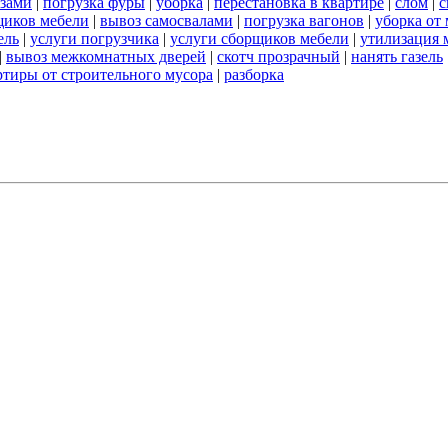
азами
|
погрузка фуры
|
уборка
|
перестановка в квартире
|
слом
|
с
щиков мебели
|
вывоз самосвалами
|
погрузка вагонов
|
уборка от
ель
|
услуги погрузчика
|
услуги сборщиков мебели
|
утилизация 
|
вывоз межкомнатных дверей
|
скотч прозрачный
|
нанять газель
ртиры от строительного мусора
|
разборка