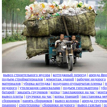
вывоз строительного мусора
|
коттеджный переезд
|
аренда фро
подъем стройматериалов
|
демонтаж зданий
|
рабочие недорого
материалов
|
уборка коттеджа
|
воздушно-пупырчатая пленка
|
т
недорого
|
утилизация самосвалами
|
подъем гипсокартона
|
убо
батарей
|
заказать грузчиков
|
копка
|
такелажники на час
|
монт
вывоз плиты
|
грузчики на час
|
копка траншей
|
расстановка ме
сборщиков
|
нанять сборщиков
|
вывоз колонки
|
аренда грузчик
пианино
|
спецтехника
|
сборщики недорого
|
вывоз газелью
|
п