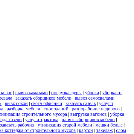
на час
|
вывоз камазами
|
погрузка фуры
|
уборка
|
уборка от
освала
|
заказать сборщиков мебели
|
вывоз самосвалами
|
х
|
вывоз окон
|
скотч офисный
|
заказать газель
|
услуги
ка
|
разборка мебели
|
снос зданий
|
разнорабочие недорого
|
тилизация строительного мусора
|
выгрузка вагонов
|
уборка
енда газели
|
услуги трактора
|
нанять сборщиков мебели
|
заказать рабочих
|
утилизация старой мебели
|
мешки белые
|
ка коттеджа от строительного мусора
|
картон
|
такелаж
|
слом