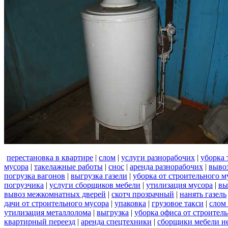
перестановка в квартире
|
слом
|
услуги разнорабочих
|
уборка 
мусора
|
такелажные работы
|
снос
|
аренда разнорабочих
|
вывоз
погрузка вагонов
|
выгрузка газели
|
уборка от строительного м
погрузчика
|
услуги сборщиков мебели
|
утилизация мусора
|
вы
вывоз межкомнатных дверей
|
скотч прозрачный
|
нанять газель
дачи от строительного мусора
|
упаковка
|
грузовое такси
|
слом
утилизация металлолома
|
выгрузка
|
уборка офиса от строител
квартирный переезд
|
аренда спецтехники
|
сборщики мебели н