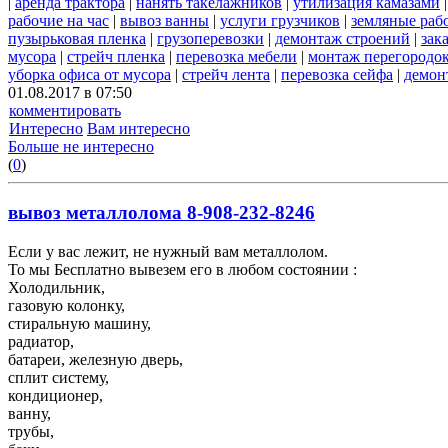
|
аренда трактора
|
нанять такелажников
|
утилизация камазами
рабочие на час
|
вывоз ванны
|
услуги грузчиков
|
земляные раб
пузырьковая пленка
|
грузоперевозки
|
демонтаж строений
|
зак
мусора
|
стрейч пленка
|
перевозка мебели
|
монтаж перегородо
уборка офиса от мусора
|
стрейч лента
|
перевозка сейфа
|
демон
01.08.2017 в 07:50
комментировать
Интересно
Вам интересно
Больше не интересно
(
0
)
вывоз металлолома 8-908-232-8246
Если у вас лежит, не нужный вам металлолом.
То мы Бесплатно вывезем его в любом состоянии :
Холодильник,
газовую колонку,
стиральную машину,
радиатор,
батареи, железную дверь,
сплит систему,
кондиционер,
ванну,
трубы,