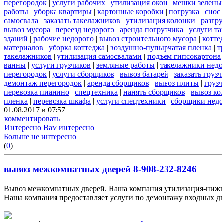
перегородок
|
услуги рабочих
|
утилизация окон
|
мешки зелены
работы
|
уборка квартиры
|
картонные коробки
|
погрузка
|
снос
самосвала
|
заказать такелажников
|
утилизация колонки
|
разгр
вывоз мусора
|
переезд недорого
|
аренда погрузчика
|
услуги т
зданий
|
рабочие недорого
|
вывоз строительного мусора
|
котте
материалов
|
уборка коттеджа
|
воздушно-пупырчатая пленка
|
т
такелажников
|
утилизация самосвалами
|
подъем гипсокартона
ванны
|
услуги грузчиков
|
земляные работы
|
такелажники нед
перегородок
|
услуги сборщиков
|
вывоз батарей
|
заказать груз
демонтаж перегородок
|
аренда сборщиков
|
вывоз плиты
|
груз
перевозка пианино
|
спецтехника
|
нанять сборщиков
|
вывоз ко
пленка
|
перевозка шкафа
|
услуги спецтехники
|
сборщики нед
01.08.2017 в 07:57
комментировать
Интересно
Вам интересно
Больше не интересно
(
0
)
вывоз межкомнатных дверей 8-908-232-8246
Вывоз межкомнатных дверей. Наша компания утилизация-нижни
Наша компания предоставляет услуги по демонтажу входных две