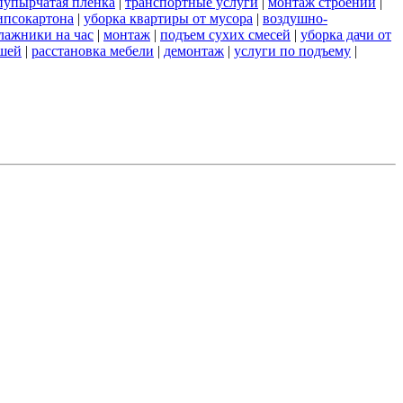
пупырчатая пленка
|
транспортные услуги
|
монтаж строений
|
ипсокартона
|
уборка квартиры от мусора
|
воздушно-
лажники на час
|
монтаж
|
подъем сухих смесей
|
уборка дачи от
ншей
|
расстановка мебели
|
демонтаж
|
услуги по подъему
|