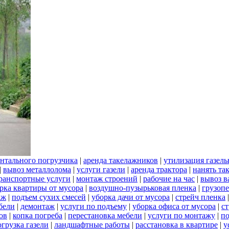
нтального погрузчика
|
аренда такелажников
|
утилизация газел
|
вывоз металлолома
|
услуги газели
|
аренда трактора
|
нанять та
ранспортные услуги
|
монтаж строений
|
рабочие на час
|
вывоз 
рка квартиры от мусора
|
воздушно-пузырьковая пленка
|
грузоп
аж
|
подъем сухих смесей
|
уборка дачи от мусора
|
стрейч пленка
бели
|
демонтаж
|
услуги по подъему
|
уборка офиса от мусора
|
ст
ов
|
копка погреба
|
перестановка мебели
|
услуги по монтажу
|
п
огрузка газели
|
ландшафтные работы
|
расстановка в квартире
|
у