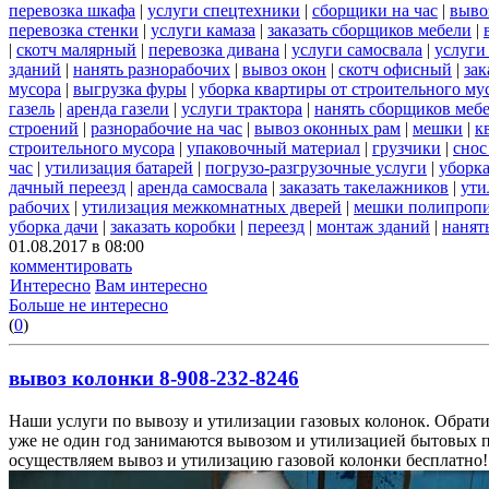
перевозка шкафа
|
услуги спецтехники
|
сборщики на час
|
выво
перевозка стенки
|
услуги камаза
|
заказать сборщиков мебели
|
|
скотч малярный
|
перевозка дивана
|
услуги самосвала
|
услуги
зданий
|
нанять разнорабочих
|
вывоз окон
|
скотч офисный
|
зак
мусора
|
выгрузка фуры
|
уборка квартиры от строительного му
газель
|
аренда газели
|
услуги трактора
|
нанять сборщиков меб
строений
|
разнорабочие на час
|
вывоз оконных рам
|
мешки
|
к
строительного мусора
|
упаковочный материал
|
грузчики
|
снос
час
|
утилизация батарей
|
погрузо-разгрузочные услуги
|
уборка
дачный переезд
|
аренда самосвала
|
заказать такелажников
|
ути
рабочих
|
утилизация межкомнатных дверей
|
мешки полипроп
уборка дачи
|
заказать коробки
|
переезд
|
монтаж зданий
|
нанят
01.08.2017 в 08:00
комментировать
Интересно
Вам интересно
Больше не интересно
(
0
)
вывоз колонки 8-908-232-8246
Наши услуги по вывозу и утилизации газовых колонок. Обрати
уже не один год занимаются вывозом и утилизацией бытовых 
осуществляем вывоз и утилизацию газовой колонки бесплатно!