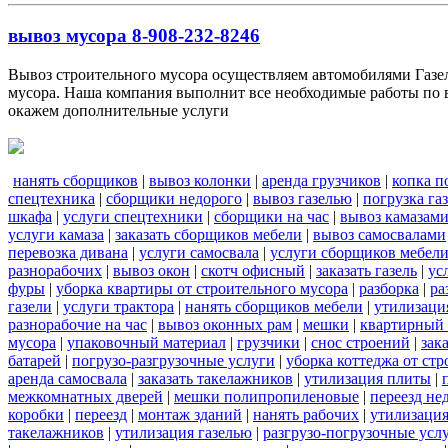
вывоз мусора 8-908-232-8246
Вывоз строительного мусора осуществляем автомобилями Газель
мусора. Наша компания выполнит все необходимые работы по в
окажем дополнительные услуги
нанять сборщиков
|
вывоз колонки
|
аренда грузчиков
|
копка п
спецтехника
|
сборщики недорого
|
вывоз газелью
|
погрузка га
шкафа
|
услуги спецтехники
|
сборщики на час
|
вывоз камазам
услуги камаза
|
заказать сборщиков мебели
|
вывоз самосвалами
перевозка дивана
|
услуги самосвала
|
услуги сборщиков мебел
разнорабочих
|
вывоз окон
|
скотч офисный
|
заказать газель
|
ус
фуры
|
уборка квартиры от строительного мусора
|
разборка
|
ра
газели
|
услуги трактора
|
нанять сборщиков мебели
|
утилизаци
разнорабочие на час
|
вывоз оконных рам
|
мешки
|
квартирный 
мусора
|
упаковочный материал
|
грузчики
|
снос строений
|
зак
батарей
|
погрузо-разгрузочные услуги
|
уборка коттеджа от ст
аренда самосвала
|
заказать такелажников
|
утилизация плиты
|
межкомнатных дверей
|
мешки полипропиленовые
|
переезд не
коробки
|
переезд
|
монтаж зданий
|
нанять рабочих
|
утилизаци
такелажников
|
утилизация газелью
|
разгрузо-погрузочные усл