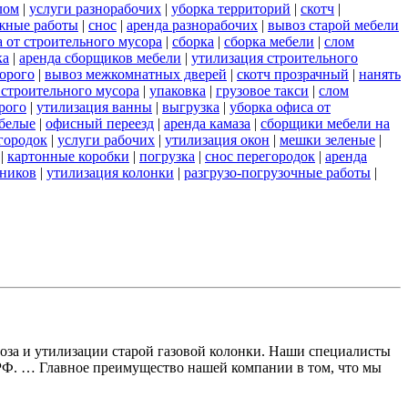
лом
|
услуги разнорабочих
|
уборка территорий
|
скотч
|
жные работы
|
снос
|
аренда разнорабочих
|
вывоз старой мебели
а от строительного мусора
|
сборка
|
сборка мебели
|
слом
ка
|
аренда сборщиков мебели
|
утилизация строительного
орого
|
вывоз межкомнатных дверей
|
скотч прозрачный
|
нанять
 строительного мусора
|
упаковка
|
грузовое такси
|
слом
рого
|
утилизация ванны
|
выгрузка
|
уборка офиса от
белые
|
офисный переезд
|
аренда камаза
|
сборщики мебели на
городок
|
услуги рабочих
|
утилизация окон
|
мешки зеленые
|
|
картонные коробки
|
погрузка
|
снос перегородок
|
аренда
жников
|
утилизация колонки
|
разгрузо-погрузочные работы
|
воза и утилизации старой газовой колонки. Наши специалисты
 РФ. … Главное преимущество нашей компании в том, что мы