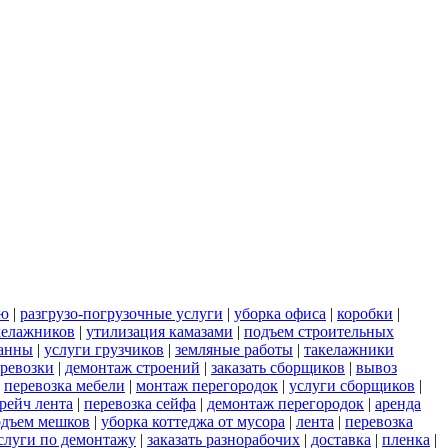
ью
|
разгрузо-погрузочные услуги
|
уборка офиса
|
коробки
|
келажников
|
утилизация камазами
|
подъем строительных
ванны
|
услуги грузчиков
|
земляные работы
|
такелажники
еревозки
|
демонтаж строений
|
заказать сборщиков
|
вывоз
|
перевозка мебели
|
монтаж перегородок
|
услуги сборщиков
|
рейч лента
|
перевозка сейфа
|
демонтаж перегородок
|
аренда
одъем мешков
|
уборка коттеджа от мусора
|
лента
|
перевозка
слуги по демонтажу
|
заказать разнорабочих
|
доставка
|
пленка
|