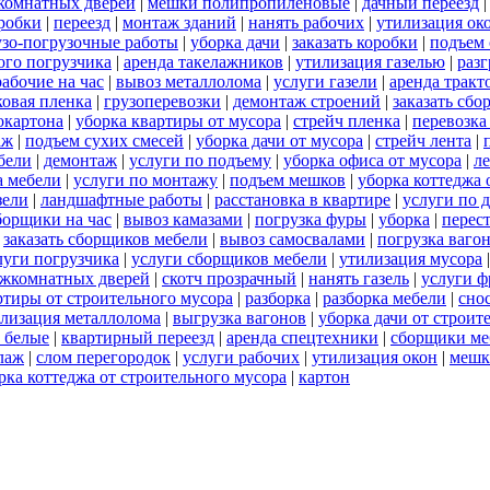
комнатных дверей
|
мешки полипропиленовые
|
дачный переезд
робки
|
переезд
|
монтаж зданий
|
нанять рабочих
|
утилизация ок
узо-погрузочные работы
|
уборка дачи
|
заказать коробки
|
подъем 
ого погрузчика
|
аренда такелажников
|
утилизация газелью
|
раз
рабочие на час
|
вывоз металлолома
|
услуги газели
|
аренда тракт
овая пленка
|
грузоперевозки
|
демонтаж строений
|
заказать сб
окартона
|
уборка квартиры от мусора
|
стрейч пленка
|
перевозка
аж
|
подъем сухих смесей
|
уборка дачи от мусора
|
стрейч лента
|
бели
|
демонтаж
|
услуги по подъему
|
уборка офиса от мусора
|
л
а мебели
|
услуги по монтажу
|
подъем мешков
|
уборка коттеджа 
зели
|
ландшафтные работы
|
расстановка в квартире
|
услуги по 
борщики на час
|
вывоз камазами
|
погрузка фуры
|
уборка
|
перес
|
заказать сборщиков мебели
|
вывоз самосвалами
|
погрузка ваго
луги погрузчика
|
услуги сборщиков мебели
|
утилизация мусора
ежкомнатных дверей
|
скотч прозрачный
|
нанять газель
|
услуги ф
ртиры от строительного мусора
|
разборка
|
разборка мебели
|
сно
лизация металлолома
|
выгрузка вагонов
|
уборка дачи от строит
 белые
|
квартирный переезд
|
аренда спецтехники
|
сборщики ме
лаж
|
слом перегородок
|
услуги рабочих
|
утилизация окон
|
мешк
рка коттеджа от строительного мусора
|
картон