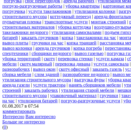
погрузка
|
снос перегородок
|
аренда рабочих
|
утилизация меж
погрузо-разгрузочные работы
|
уборка квартиры
|
картонные ко
погрузчика
|
услуги такелажников
|
утилизация колонки
|
разгр
строительного мусора
|
коттеджный переезд
|
аренда фронтальн
пупырчатая пленка
|
транспортные услуги
|
монтаж строений
|
строительных материалов
|
уборка коттеджа
|
воздушно-пузырьк
такелажники недорого
|
утилизация самосвалами
|
подъем гипс
батарей
|
заказать грузчиков
|
копка
|
такелажники на час
|
монт
вывоз плиты
|
грузчики на час
|
копка траншей
|
расстановка ме
вывоз колонки
|
аренда грузчиков
|
копка погреба
|
перестановк
спецтехники
|
сборщики недорого
|
вывоз газелью
|
погрузка га
уборка территорий
|
скотч
|
перевозка стенки
|
услуги камаза
|
с
мебели
|
скотч малярный
|
перевозка дивана
|
услуги самосвала
разнорабочих
|
вывоз окон
|
скотч офисный
|
заказать газель
|
ус
сборка мебели
|
слом зданий
|
разнорабочие недорого
|
вывоз м
утилизация строительного мусора
|
выгрузка фуры
|
уборка ква
аренда газели
|
услуги трактора
|
нанять сборщиков мебели
|
ути
строений
|
заказать рабочих
|
утилизация старой мебели
|
мешки
строительного мусора
|
упаковочный материал
|
грузчики
|
таке
на час
|
утилизация батарей
|
погрузо-разгрузочные услуги
|
убо
01.08.2017 в 07:54
комментировать
Интересно
Вам интересно
Больше не интересно
(
0
)