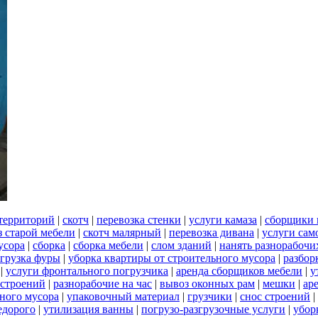
территорий
|
скотч
|
перевозка стенки
|
услуги камаза
|
сборщики 
 старой мебели
|
скотч малярный
|
перевозка дивана
|
услуги сам
усора
|
сборка
|
сборка мебели
|
слом зданий
|
нанять разнорабочи
грузка фуры
|
уборка квартиры от строительного мусора
|
разбор
|
услуги фронтального погрузчика
|
аренда сборщиков мебели
|
у
 строений
|
разнорабочие на час
|
вывоз оконных рам
|
мешки
|
ар
ьного мусора
|
упаковочный материал
|
грузчики
|
снос строений
|
едорого
|
утилизация ванны
|
погрузо-разгрузочные услуги
|
убор