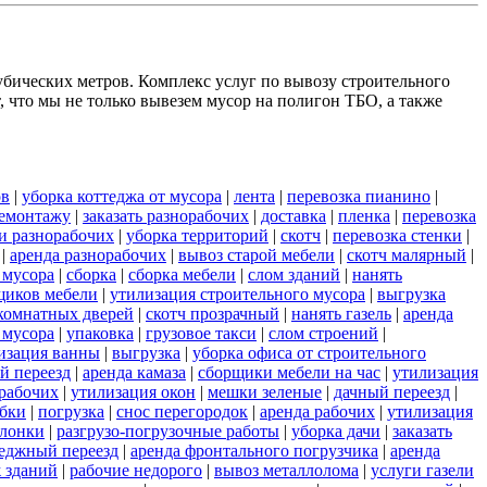
убических метров. Комплекс услуг по вывозу строительного
 что мы не только вывезем мусор на полигон ТБО, а также
ов
|
уборка коттеджа от мусора
|
лента
|
перевозка пианино
|
демонтажу
|
заказать разнорабочих
|
доставка
|
пленка
|
перевозка
и разнорабочих
|
уборка территорий
|
скотч
|
перевозка стенки
|
|
аренда разнорабочих
|
вывоз старой мебели
|
скотч малярный
|
 мусора
|
сборка
|
сборка мебели
|
слом зданий
|
нанять
щиков мебели
|
утилизация строительного мусора
|
выгрузка
комнатных дверей
|
скотч прозрачный
|
нанять газель
|
аренда
 мусора
|
упаковка
|
грузовое такси
|
слом строений
|
изация ванны
|
выгрузка
|
уборка офиса от строительного
й переезд
|
аренда камаза
|
сборщики мебели на час
|
утилизация
 рабочих
|
утилизация окон
|
мешки зеленые
|
дачный переезд
|
обки
|
погрузка
|
снос перегородок
|
аренда рабочих
|
утилизация
олонки
|
разгрузо-погрузочные работы
|
уборка дачи
|
заказать
теджный переезд
|
аренда фронтального погрузчика
|
аренда
 зданий
|
рабочие недорого
|
вывоз металлолома
|
услуги газели