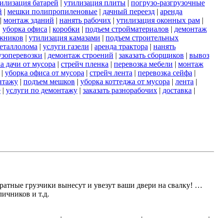
илизация батарей
|
утилизация плиты
|
погрузо-разгрузочные
й
|
мешки полипропиленовые
|
дачный переезд
|
аренда
|
монтаж зданий
|
нанять рабочих
|
утилизация оконных рам
|
|
уборка офиса
|
коробки
|
подъем стройматериалов
|
демонтаж
ажников
|
утилизация камазами
|
подъем строительных
еталлолома
|
услуги газели
|
аренда трактора
|
нанять
узоперевозки
|
демонтаж строений
|
заказать сборщиков
|
вывоз
а дачи от мусора
|
стрейч пленка
|
перевозка мебели
|
монтаж
|
уборка офиса от мусора
|
стрейч лента
|
перевозка сейфа
|
нтажу
|
подъем мешков
|
уборка коттеджа от мусора
|
лента
|
е
|
услуги по демонтажу
|
заказать разнорабочих
|
доставка
|
атные грузчики вынесут и увезут ваши двери на свалку! …
ичников и т.д.