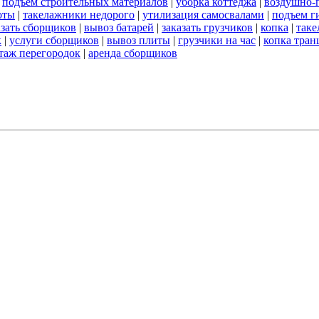
|
подъем строительных материалов
|
уборка коттеджа
|
воздушно-
оты
|
такелажники недорого
|
утилизация самосвалами
|
подъем г
азать сборщиков
|
вывоз батарей
|
заказать грузчиков
|
копка
|
таке
к
|
услуги сборщиков
|
вывоз плиты
|
грузчики на час
|
копка тра
таж перегородок
|
аренда сборщиков