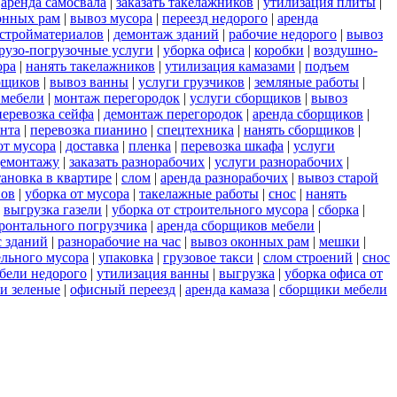
|
аренда самосвала
|
заказать такелажников
|
утилизация плиты
|
онных рам
|
вывоз мусора
|
переезд недорого
|
аренда
стройматериалов
|
демонтаж зданий
|
рабочие недорого
|
вывоз
грузо-погрузочные услуги
|
уборка офиса
|
коробки
|
воздушно-
ора
|
нанять такелажников
|
утилизация камазами
|
подъем
орщиков
|
вывоз ванны
|
услуги грузчиков
|
земляные работы
|
 мебели
|
монтаж перегородок
|
услуги сборщиков
|
вывоз
перевозка сейфа
|
демонтаж перегородок
|
аренда сборщиков
|
ента
|
перевозка пианино
|
спецтехника
|
нанять сборщиков
|
от мусора
|
доставка
|
пленка
|
перевозка шкафа
|
услуги
демонтажу
|
заказать разнорабочих
|
услуги разнорабочих
|
тановка в квартире
|
слом
|
аренда разнорабочих
|
вывоз старой
нов
|
уборка от мусора
|
такелажные работы
|
снос
|
нанять
|
выгрузка газели
|
уборка от строительного мусора
|
сборка
|
ронтального погрузчика
|
аренда сборщиков мебели
|
с зданий
|
разнорабочие на час
|
вывоз оконных рам
|
мешки
|
ельного мусора
|
упаковка
|
грузовое такси
|
слом строений
|
снос
бели недорого
|
утилизация ванны
|
выгрузка
|
уборка офиса от
и зеленые
|
офисный переезд
|
аренда камаза
|
сборщики мебели