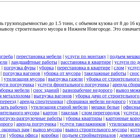
 грузоподъемностью до 1.5 тонн, с объемом кузова от 8 до 16 к
ывозу строительного мусора в Нижнем Новгороде. Это означает,
огреба
|
перестановка мебели
|
услуги по монтажу
|
подъем мешк
зели
|
ландшафтные работы
|
расстановка в квартире
|
услуги по 
и
|
погрузка фуры
|
уборка
|
перестановка в квартире
|
слом
|
услуг
|
погрузка вагонов
|
уборка от мусора
|
такелажные работы
|
снос
и
|
утилизация мусора
|
выгрузка газели
|
уборка от строительного
луги погрузчика
|
услуги фронтального погрузчика
|
аренда сбор
зборка мебели
|
снос зданий
|
разнорабочие недорого
|
вывоз меж
я металлолома
|
выгрузка вагонов
|
уборка дачи от строительного
переезд
|
аренда спецтехники
|
сборщики мебели недорого
|
утил
азать рабочих
|
утилизация старой мебели
|
мешки белые
|
офисны
роительного мусора
|
картон
|
такелаж
|
слом перегородок
|
услуги
погрузо-разгрузочные работы
|
уборка квартиры
|
картонные кор
дорого
|
аренда погрузчика
|
услуги такелажников
|
утилизация к
я оконных рам
|
вывоз мусора
|
вывоз строительного мусора
|
кот
уги
|
уборка офиса
|
коробки
|
подъем стройматериалов
|
демонтаж