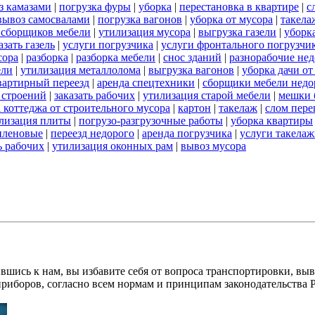
з камазами
|
погрузка фуры
|
уборка
|
перестановка в квартире
|
с
вывоз самосвалами
|
погрузка вагонов
|
уборка от мусора
|
такела
 сборщиков мебели
|
утилизация мусора
|
выгрузка газели
|
уборк
азать газель
|
услуги погрузчика
|
услуги фронтального погрузчи
сора
|
разборка
|
разборка мебели
|
снос зданий
|
разнорабочие нед
ели
|
утилизация металлолома
|
выгрузка вагонов
|
уборка дачи от
вартирный переезд
|
аренда спецтехники
|
сборщики мебели недо
 строений
|
заказать рабочих
|
утилизация старой мебели
|
мешки 
 коттеджа от строительного мусора
|
картон
|
такелаж
|
слом пере
лизация плиты
|
погрузо-разгрузочные работы
|
уборка квартиры
иленовые
|
переезд недорого
|
аренда погрузчика
|
услуги такела
ь рабочих
|
утилизация оконных рам
|
вывоз мусора
вшись к нам, вы избавите себя от вопроса транспортировки, вы
приборов, согласно всем нормам и принципам законодательства