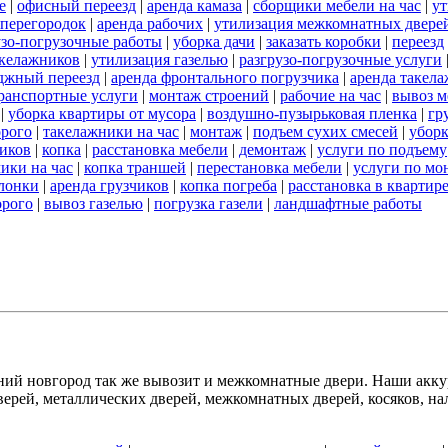
е
|
офисный переезд
|
аренда камаза
|
сборщики мебели на час
|
ут
 перегородок
|
аренда рабочих
|
утилизация межкомнатных двере
узо-погрузочные работы
|
уборка дачи
|
заказать коробки
|
переезд
акелажников
|
утилизация газелью
|
разгрузо-погрузочные услуги
джный переезд
|
аренда фронтального погрузчика
|
аренда такел
ранспортные услуги
|
монтаж строений
|
рабочие на час
|
вывоз м
|
уборка квартиры от мусора
|
воздушно-пузырьковая пленка
|
гр
орого
|
такелажники на час
|
монтаж
|
подъем сухих смесей
|
уборк
чиков
|
копка
|
расстановка мебели
|
демонтаж
|
услуги по подъему
чики на час
|
копка траншей
|
перестановка мебели
|
услуги по мо
лонки
|
аренда грузчиков
|
копка погреба
|
расстановка в квартир
орого
|
вывоз газелью
|
погрузка газели
|
ландшафтные работы
й новгород так же вывозит и межкомнатные двери. Наши аккур
рей, металлических дверей, межкомнатных дверей, косяков, нал