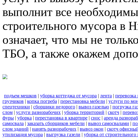
выполнит все необходимы
строительного мусора в 
означает, что мы не тольк
ТБО, а также окажем доп
подъем мешков
|
уборка коттеджа от мусора
|
лента
|
перевозка
грузчиков
|
копка погреба
|
перестановка мебели
|
услуги по мо
спецтехники
|
сборщики недорого
|
вывоз газелью
|
погрузка га
слом
|
услуги разнорабочих
|
уборка территорий
|
скотч
|
перево
фуры
|
уборка
|
перестановка в квартире
|
снос
|
аренда разнора
самосвала
|
заказать сборщиков мебели
|
вывоз самосвалами
|
по
слом зданий
|
нанять разнорабочих
|
вывоз окон
|
скотч офисны
утилизация мусора
|
выгрузка газели
|
уборка от строительного