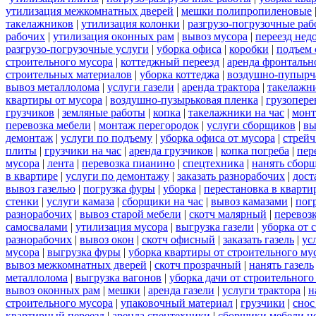
утилизация межкомнатных дверей
|
мешки полипропиленовые
такелажников
|
утилизация колонки
|
разгрузо-погрузочные ра
рабочих
|
утилизация оконных рам
|
вывоз мусора
|
переезд нед
разгрузо-погрузочные услуги
|
уборка офиса
|
коробки
|
подъем 
строительного мусора
|
коттеджный переезд
|
аренда фронтальн
строительных материалов
|
уборка коттеджа
|
воздушно-пупырч
вывоз металлолома
|
услуги газели
|
аренда трактора
|
такелажн
квартиры от мусора
|
воздушно-пузырьковая пленка
|
грузопере
грузчиков
|
земляные работы
|
копка
|
такелажники на час
|
мон
перевозка мебели
|
монтаж перегородок
|
услуги сборщиков
|
вы
демонтаж
|
услуги по подъему
|
уборка офиса от мусора
|
стрейч
плиты
|
грузчики на час
|
аренда грузчиков
|
копка погреба
|
пер
мусора
|
лента
|
перевозка пианино
|
спецтехника
|
нанять сбор
в квартире
|
услуги по демонтажу
|
заказать разнорабочих
|
дост
вывоз газелью
|
погрузка фуры
|
уборка
|
перестановка в кварти
стенки
|
услуги камаза
|
сборщики на час
|
вывоз камазами
|
пог
разнорабочих
|
вывоз старой мебели
|
скотч малярный
|
перевоз
самосвалами
|
утилизация мусора
|
выгрузка газели
|
уборка от 
разнорабочих
|
вывоз окон
|
скотч офисный
|
заказать газель
|
ус
мусора
|
выгрузка фуры
|
уборка квартиры от строительного му
вывоз межкомнатных дверей
|
скотч прозрачный
|
нанять газель
металлолома
|
выгрузка вагонов
|
уборка дачи от строительного
вывоз оконных рам
|
мешки
|
аренда газели
|
услуги трактора
|
н
строительного мусора
|
упаковочный материал
|
грузчики
|
снос
квартирный переезд
|
аренда спецтехники
|
сборщики мебели н