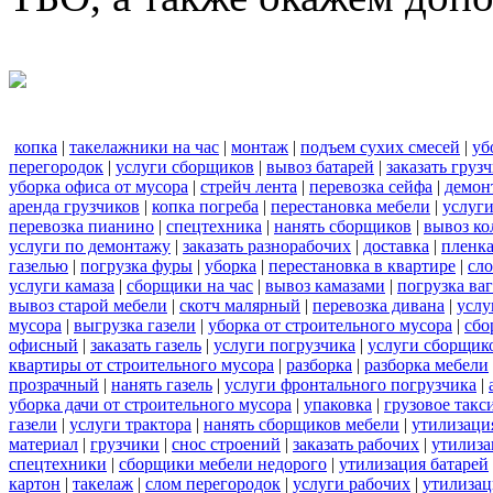
копка
|
такелажники на час
|
монтаж
|
подъем сухих смесей
|
уб
перегородок
|
услуги сборщиков
|
вывоз батарей
|
заказать груз
уборка офиса от мусора
|
стрейч лента
|
перевозка сейфа
|
демон
аренда грузчиков
|
копка погреба
|
перестановка мебели
|
услуг
перевозка пианино
|
спецтехника
|
нанять сборщиков
|
вывоз ко
услуги по демонтажу
|
заказать разнорабочих
|
доставка
|
пленк
газелью
|
погрузка фуры
|
уборка
|
перестановка в квартире
|
сл
услуги камаза
|
сборщики на час
|
вывоз камазами
|
погрузка ва
вывоз старой мебели
|
скотч малярный
|
перевозка дивана
|
услу
мусора
|
выгрузка газели
|
уборка от строительного мусора
|
сбо
офисный
|
заказать газель
|
услуги погрузчика
|
услуги сборщик
квартиры от строительного мусора
|
разборка
|
разборка мебели
прозрачный
|
нанять газель
|
услуги фронтального погрузчика
|
уборка дачи от строительного мусора
|
упаковка
|
грузовое такс
газели
|
услуги трактора
|
нанять сборщиков мебели
|
утилизаци
материал
|
грузчики
|
снос строений
|
заказать рабочих
|
утилиза
спецтехники
|
сборщики мебели недорого
|
утилизация батарей
картон
|
такелаж
|
слом перегородок
|
услуги рабочих
|
утилизац