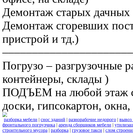
Демонтаж старых дачных 
Демонтаж сгоревших постр
пристрой и тд.)
––––––––––––––––––––––
Погрузо – разгрузочные р
контейнеры, склады )
ПОДЪЕМ на любой этаж ст
доски, гипсокартон, окна, 
разборка мебели
|
снос зданий
|
разнорабочие недорого
|
вывоз
фронтального погрузчика
|
аренда сборщиков мебели
|
утилизац
строительного мусора
|
разборка
|
грузовое такси
|
слом строен