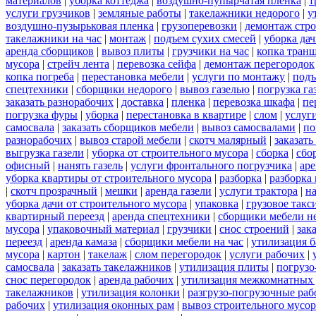
материалов
|
уборка коттеджа
|
воздушно-пупырчатая пленка
|
т
услуги грузчиков
|
земляные работы
|
такелажники недорого
|
у
воздушно-пузырьковая пленка
|
грузоперевозки
|
демонтаж стр
такелажники на час
|
монтаж
|
подъем сухих смесей
|
уборка дач
аренда сборщиков
|
вывоз плиты
|
грузчики на час
|
копка тран
мусора
|
стрейч лента
|
перевозка сейфа
|
демонтаж перегородок
копка погреба
|
перестановка мебели
|
услуги по монтажу
|
подъ
спецтехники
|
сборщики недорого
|
вывоз газелью
|
погрузка га
заказать разнорабочих
|
доставка
|
пленка
|
перевозка шкафа
|
пе
погрузка фуры
|
уборка
|
перестановка в квартире
|
слом
|
услуг
самосвала
|
заказать сборщиков мебели
|
вывоз самосвалами
|
по
разнорабочих
|
вывоз старой мебели
|
скотч малярный
|
заказать
выгрузка газели
|
уборка от строительного мусора
|
сборка
|
сбо
офисный
|
нанять газель
|
услуги фронтального погрузчика
|
ар
уборка квартиры от строительного мусора
|
разборка
|
разборка
|
скотч прозрачный
|
мешки
|
аренда газели
|
услуги трактора
|
н
уборка дачи от строительного мусора
|
упаковка
|
грузовое такс
квартирный переезд
|
аренда спецтехники
|
сборщики мебели н
мусора
|
упаковочный материал
|
грузчики
|
снос строений
|
зак
переезд
|
аренда камаза
|
сборщики мебели на час
|
утилизация б
мусора
|
картон
|
такелаж
|
слом перегородок
|
услуги рабочих
|
самосвала
|
заказать такелажников
|
утилизация плиты
|
погрузо
снос перегородок
|
аренда рабочих
|
утилизация межкомнатных 
такелажников
|
утилизация колонки
|
разгрузо-погрузочные ра
рабочих
|
утилизация оконных рам
|
вывоз строительного мусор