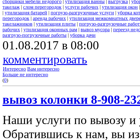
сборщики мебели недорого
|
утилизация ванны
|
выгрузка
|
убо
такелаж
|
слом перегородок
|
услуги рабочих
|
утилизация окон
|
утилизация батарей
|
погрузо-разгрузочные услуги
|
уборка ко
перегородок
|
аренда рабочих
|
утилизация межкомнатных двер
такелажников
|
утилизация плиты
|
погрузо-разгрузочные рабо
рабочих
|
утилизация оконных рам
|
вывоз мусора
|
переезд нед
разгрузо-погрузочные работы
|
уборка дачи
01.08.2017 в 08:00
комментировать
Интересно
Вам интересно
Больше не интересно
(
0
)
вывоз колонки 8-908-23
Наши услуги по вывозу и 
Обратившись к нам, вы из