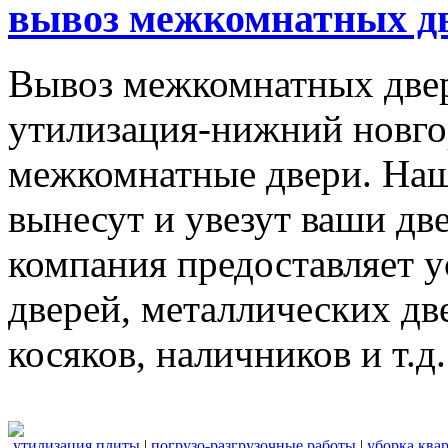
вывоз межкомнатных дв
Вывоз межкомнатных две
утилизация-нижний новго
межкомнатные двери. Наш
вынесут и увезут ваши дв
компания предоставляет 
дверей, металлических дв
косяков, наличников и т.д.
утилизация плиты
|
погрузо-разгрузочные работы
|
уборка ква