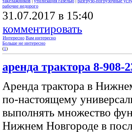
такелажников
|
утилизация газелью
|
разгрузо-погрузочные усл
рабочие недорого
31.07.2017 в 15:40
комментировать
Интересно
Вам интересно
Больше не интересно
(
1
)
аренда трактора 8-908-2
Аренда трактора в Нижнем
по-настоящему универсал
выполнять множество фун
Нижнем Новгороде в посл