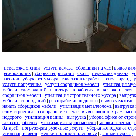
перевозка стенки
|
услуги камаза
|
сборщики на час
|
вывоз кам
разнорабочих
|
уборка территорий
|
скотч
|
перевозка дивана
|
у
вагонов
|
уборка от мусора
|
такелажные работы
|
снос
|
аренда 
услуги погрузчика
|
услуги сборщиков мебели
|
утилизация мус
мебели
|
слом зданий
|
нанять разнорабочих
|
вывоз окон
|
скотч
сборщиков мебели
|
утилизация строительного мусора
|
выгруз
мебели
|
снос зданий
|
разнорабочие недорого
|
вывоз межкомна
нанять сборщиков мебели
|
утилизация металлолома
|
выгрузка 
слом строений
|
разнорабочие на час
|
вывоз оконных рам
|
меш
недорого
|
утилизация ванны
|
выгрузка
|
уборка офиса от стро
заказать рабочих
|
утилизация старой мебели
|
мешки зеленые
|
батарей
|
погрузо-разгрузочные услуги
|
уборка коттеджа от ст
утилизация окон
|
мешки полипропиленовые
|
дачный переезд
|