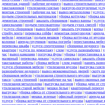
демонтаж зданий
|
рабочие недорого
|
вывоз строительного мус
такелажников
|
утилизация газелью
|
разгрузо-погрузочные усл
монтаж строений
|
рабочие на час
|
вывоз металлолома
|
услуги 
подъем строительных материалов
|
уборка коттеджа
|
уборка кв
демонтаж строений
|
заказать сборщиков
|
вывоз ванны
|
услуги
самосвалами
|
подъем гипсокартона
|
подъем сухих смесей
|
убо
|
услуги сборщиков
|
вывоз батарей
|
заказать грузчиков
|
копка
стрейч лента
|
перевозка сейфа
|
демонтаж перегородок
|
аренда
мебели
|
демонтаж
|
подъем мешков
|
уборка коттеджа от мусора
колонки
|
аренда грузчиков
|
копка погреба
|
перестановка мебе
перевозка шкафа
|
услуги спецтехники
|
сборщики недорого
|
в
квартире
|
услуги по демонтажу
|
слом
|
услуги разнорабочих
|
у
час
|
вывоз камазами
|
погрузка фуры
|
уборка
|
перестановка в 
малярный
|
перевозка дивана
|
услуги самосвала
|
заказать сбор
такелажные работы
|
сборка мебели
|
слом зданий
|
нанять разн
услуги сборщиков мебели
|
утилизация мусора
|
выгрузка газел
разнорабочие недорого
|
вывоз межкомнатных дверей
|
скотч п
сборщиков мебели
|
утилизация строительного мусора
|
выгруз
такси
|
слом строений
|
разнорабочие на час
|
вывоз оконных ра
утилизация металлолома
|
выгрузка вагонов
|
уборка дачи от ст
утилизация старой мебели
|
мешки белые
|
квартирный переезд
выгрузка
|
уборка офиса от строительного мусора
|
упаковочный
утилизация окон
|
мешки зеленые
|
офисный переезд
|
аренда ка
услуги
|
уборка коттеджа от строительного мусора
|
картонные 
межкомнатных дверей
|
мешки полипропиленовые
|
дачный пер