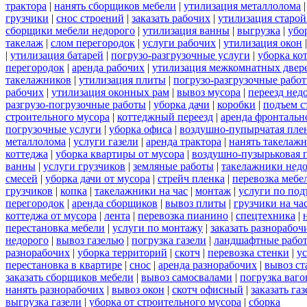
трактора
|
нанять сборщиков мебели
|
утилизация металлолома
грузчики
|
снос строений
|
заказать рабочих
|
утилизация старой
сборщики мебели недорого
|
утилизация ванны
|
выгрузка
|
убо
такелаж
|
слом перегородок
|
услуги рабочих
|
утилизация окон
|
утилизация батарей
|
погрузо-разгрузочные услуги
|
уборка ко
перегородок
|
аренда рабочих
|
утилизация межкомнатных двер
такелажников
|
утилизация плиты
|
погрузо-разгрузочные рабо
рабочих
|
утилизация оконных рам
|
вывоз мусора
|
переезд нед
разгрузо-погрузочные работы
|
уборка дачи
|
коробки
|
подъем с
строительного мусора
|
коттеджный переезд
|
аренда фронтальн
погрузочные услуги
|
уборка офиса
|
воздушно-пупырчатая пле
металлолома
|
услуги газели
|
аренда трактора
|
нанять такелаж
коттеджа
|
уборка квартиры от мусора
|
воздушно-пузырьковая 
ванны
|
услуги грузчиков
|
земляные работы
|
такелажники нед
смесей
|
уборка дачи от мусора
|
стрейч пленка
|
перевозка мебе
грузчиков
|
копка
|
такелажники на час
|
монтаж
|
услуги по под
перегородок
|
аренда сборщиков
|
вывоз плиты
|
грузчики на ча
коттеджа от мусора
|
лента
|
перевозка пианино
|
спецтехника
|
перестановка мебели
|
услуги по монтажу
|
заказать разнорабоч
недорого
|
вывоз газелью
|
погрузка газели
|
ландшафтные рабо
разнорабочих
|
уборка территорий
|
скотч
|
перевозка стенки
|
ус
перестановка в квартире
|
снос
|
аренда разнорабочих
|
вывоз ст
заказать сборщиков мебели
|
вывоз самосвалами
|
погрузка ваго
нанять разнорабочих
|
вывоз окон
|
скотч офисный
|
заказать газ
выгрузка газели
|
уборка от строительного мусора
|
сборка