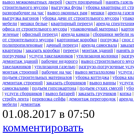
вывоз межкомнатных дверей
|
скотч прозрачный
|
нанять газель
строительного мусора
|
выгрузка фуры
|
уборка квартиры от ст
разнорабочие на час
|
вывоз оконных рам
|
мешки
|
аренда газел
выгрузка вагонов
|
уборка дачи от строительного мусора
|
упако
мебели
|
мешки белые
|
квартирный переезд
|
аренда спецтехни
офиса от строительного мусора
|
упаковочный материал
|
карто
зеленые
|
офисный переезд
|
аренда камаза
|
сборщики мебели на
от строительного мусора
|
картонные коробки
|
погрузка
|
снос 
полипропиленовые
|
дачный переезд
|
аренда самосвала
|
заказа
квартиры
|
заказать коробки
|
переезд
|
монтаж зданий
|
нанять 
погрузчика
|
услуги такелажников
|
утилизация колонки
|
разгр
демонтаж зданий
|
рабочие недорого
|
вывоз строительного мус
такелажников
|
утилизация газелью
|
разгрузо-погрузочные усл
монтаж строений
|
рабочие на час
|
вывоз металлолома
|
услуги 
подъем строительных материалов
|
уборка коттеджа
|
уборка кв
демонтаж строений
|
заказать сборщиков
|
вывоз ванны
|
услуги
самосвалами
|
подъем гипсокартона
|
подъем сухих смесей
|
убо
|
услуги сборщиков
|
вывоз батарей
|
заказать грузчиков
|
копка
стрейч лента
|
перевозка сейфа
|
демонтаж перегородок
|
аренда
мебели
|
демонтаж
01.08.2017 в 07:50
комментировать