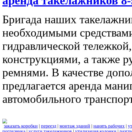
аренда такелажников 8-
Бригада наших такелажник
необходимыми средствами,
гидравлической тележкой
конструкциями, а также 
ремнями. В качестве доп
предлагается аренда мани
автомобильного транспорт
заказать коробки
|
переезд
|
монтаж зданий
|
нанять рабочих
|
у
погрузчика
|
услуги такелажников
|
утилизация колонки
|
разгр