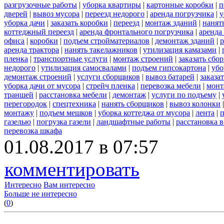
разгрузочные работы
|
уборка квартиры
|
картонные коробки
|
п
дверей
|
вывоз мусора
|
переезд недорого
|
аренда погрузчика
|
у
уборка дачи
|
заказать коробки
|
переезд
|
монтаж зданий
|
нанят
коттеджный переезд
|
аренда фронтального погрузчика
|
аренда
офиса
|
коробки
|
подъем стройматериалов
|
демонтаж зданий
|
р
аренда трактора
|
нанять такелажников
|
утилизация камазами
|
пленка
|
транспортные услуги
|
монтаж строений
|
заказать сбо
недорого
|
утилизация самосвалами
|
подъем гипсокартона
|
убо
демонтаж строений
|
услуги сборщиков
|
вывоз батарей
|
заказа
уборка дачи от мусора
|
стрейч пленка
|
перевозка мебели
|
монт
траншей
|
расстановка мебели
|
демонтаж
|
услуги по подъему
|
перегородок
|
спецтехника
|
нанять сборщиков
|
вывоз колонки
монтажу
|
подъем мешков
|
уборка коттеджа от мусора
|
лента
|
п
газелью
|
погрузка газели
|
ландшафтные работы
|
расстановка в
перевозка шкафа
01.08.2017 в 07:57
комментировать
Интересно
Вам интересно
Больше не интересно
(
0
)