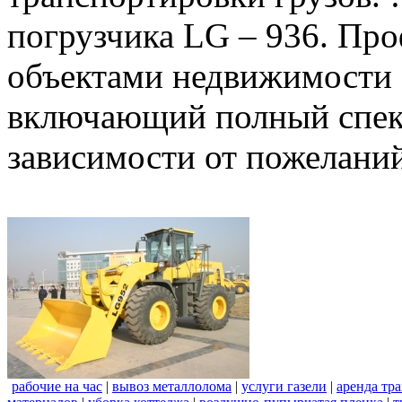
погрузчика LG – 936. Пр
объектами недвижимости 
включающий полный спект
зависимости от пожеланий
рабочие на час
|
вывоз металлолома
|
услуги газели
|
аренда тр