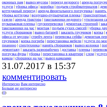
оконных рам
|
вывоз мусора
|
переезд недорого
|
аренда погрузч
услуги
|
уборка офиса
|
коробки
|
подъем стройматериалов
|
дем
коттеджный переезд
|
аренда фронтального погрузчика
|
нанять
уборка коттеджа
|
воздушно-пупырчатая пленка
|
транспортные
газели
|
аренда трактора
|
такелажники недорого
|
утилизация с
пузырьковая пленка
|
грузоперевозки
|
демонтаж строений
|
зак
такелажники на час
|
монтаж
|
подъем сухих смесей
|
уборка дач
услуги сборщиков
|
вывоз батарей
|
заказать грузчиков
|
копка
|
офиса от мусора
|
стрейч лента
|
перевозка сейфа
|
демонтаж пер
грузчиков
|
копка погреба
|
перестановка мебели
|
услуги по мо
пианино
|
спецтехника
|
нанять сборщиков
|
вывоз колонки
|
пог
демонтажу
|
заказать разнорабочих
|
доставка
|
пленка
|
перевоз
погрузка фуры
|
уборка
|
перестановка в квартире
|
слом
|
услуг
камаза
|
сборщики на час
|
вывоз камазами
31.07.2017 в 15:37
комментировать
Интересно
Вам интересно
Больше не интересно
(
0
)