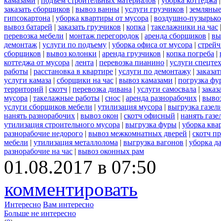
камазами
|
подъем строительных материалов
|
уборка коттеджа
заказать сборщиков
|
вывоз ванны
|
услуги грузчиков
|
земляные
гипсокартона
|
уборка квартиры от мусора
|
воздушно-пузырько
вывоз батарей
|
заказать грузчиков
|
копка
|
такелажники на час
перевозка мебели
|
монтаж перегородок
|
аренда сборщиков
|
вы
демонтаж
|
услуги по подъему
|
уборка офиса от мусора
|
стрейч
сборщиков
|
вывоз колонки
|
аренда грузчиков
|
копка погреба
|
коттеджа от мусора
|
лента
|
перевозка пианино
|
услуги спецте
работы
|
расстановка в квартире
|
услуги по демонтажу
|
заказа
услуги камаза
|
сборщики на час
|
вывоз камазами
|
погрузка фу
территорий
|
скотч
|
перевозка дивана
|
услуги самосвала
|
заказ
мусора
|
такелажные работы
|
снос
|
аренда разнорабочих
|
вывоз
услуги сборщиков мебели
|
утилизация мусора
|
выгрузка газел
нанять разнорабочих
|
вывоз окон
|
скотч офисный
|
нанять газе
утилизация строительного мусора
|
выгрузка фуры
|
уборка ква
разнорабочие недорого
|
вывоз межкомнатных дверей
|
скотч п
мебели
|
утилизация металлолома
|
выгрузка вагонов
|
уборка д
разнорабочие на час
|
вывоз оконных рам
01.08.2017 в 07:50
комментировать
Интересно
Вам интересно
Больше не интересно