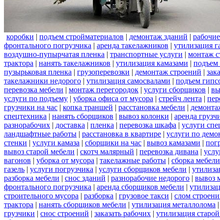
коробки
|
подъем стройматериалов
|
демонтаж зданий
|
рабочие
фронтального погрузчика
|
аренда такелажников
|
утилизация г
воздушно-пупырчатая пленка
|
транспортные услуги
|
монтаж с
трактора
|
нанять такелажников
|
утилизация камазами
|
подъем
пузырьковая пленка
|
грузоперевозки
|
демонтаж строений
|
зак
такелажники недорого
|
утилизация самосвалами
|
подъем гипс
перевозка мебели
|
монтаж перегородок
|
услуги сборщиков
|
вы
услуги по подъему
|
уборка офиса от мусора
|
стрейч лента
|
пер
грузчики на час
|
копка траншей
|
расстановка мебели
|
демонта
спецтехника
|
нанять сборщиков
|
вывоз колонки
|
аренда грузч
разнорабочих
|
доставка
|
пленка
|
перевозка шкафа
|
услуги спе
ландшафтные работы
|
расстановка в квартире
|
услуги по демо
стенки
|
услуги камаза
|
сборщики на час
|
вывоз камазами
|
пог
вывоз старой мебели
|
скотч малярный
|
перевозка дивана
|
услу
вагонов
|
уборка от мусора
|
такелажные работы
|
сборка мебели
газель
|
услуги погрузчика
|
услуги сборщиков мебели
|
утилиза
разборка мебели
|
снос зданий
|
разнорабочие недорого
|
вывоз 
фронтального погрузчика
|
аренда сборщиков мебели
|
утилизац
строительного мусора
|
разборка
|
грузовое такси
|
слом строен
трактора
|
нанять сборщиков мебели
|
утилизация металлолома
грузчики
|
снос строений
|
заказать рабочих
|
утилизация старой