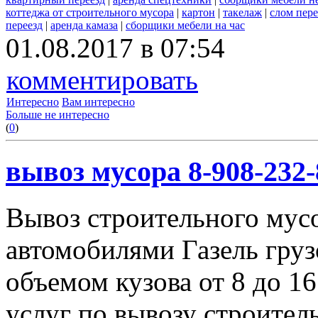
коттеджа от строительного мусора
|
картон
|
такелаж
|
слом пер
переезд
|
аренда камаза
|
сборщики мебели на час
01.08.2017 в 07:54
комментировать
Интересно
Вам интересно
Больше не интересно
(
0
)
вывоз мусора 8-908-232-
Вывоз строительного мус
автомобилями Газель груз
объемом кузова от 8 до 1
услуг по вывозу строител