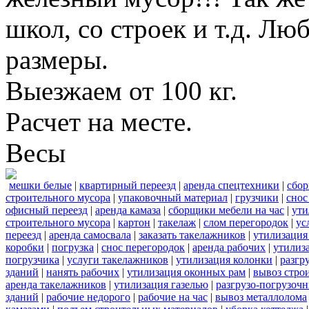
школ, со строек и т.д. Лю
размеры.
Выезжаем от 100 кг.
Расчет на месте.
Весы
мешки белые
|
квартирный переезд
|
аренда спецтехники
|
сбор
строительного мусора
|
упаковочный материал
|
грузчики
|
снос
офисный переезд
|
аренда камаза
|
сборщики мебели на час
|
ути
строительного мусора
|
картон
|
такелаж
|
слом перегородок
|
ус
переезд
|
аренда самосвала
|
заказать такелажников
|
утилизация
коробки
|
погрузка
|
снос перегородок
|
аренда рабочих
|
утилиз
погрузчика
|
услуги такелажников
|
утилизация колонки
|
разгр
зданий
|
нанять рабочих
|
утилизация оконных рам
|
вывоз стро
аренда такелажников
|
утилизация газелью
|
разгрузо-погрузоч
зданий
|
рабочие недорого
|
рабочие на час
|
вывоз металлолома