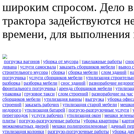
широким спросом. Дело в 
трактора задействуются н
времени, для выполнения 
погрузка вагонов
|
уборка от мусора
|
такелажные работы
|
сно
дивана
|
услуги самосвала
|
заказать сборщиков мебели
|
вывоз 
строительного мусора
|
сборка
|
сборка мебели
|
слом зданий
|
н
погрузчика
|
услуги сборщиков мебели
|
утилизация строительн
разборка
|
разборка мебели
|
снос зданий
|
разнорабочие недоро
фронтального погрузчика
|
аренда сборщиков мебели
|
утилиза
упаковка
|
грузовое такси
|
слом строений
|
разнорабочие на час
сборщиков мебели
|
утилизация ванны
|
выгрузка
|
уборка офиса
строений
|
заказать рабочих
|
утилизация старой мебели
|
мешки
недорого
|
утилизация батарей
|
погрузо-разгрузочные услуги
|
перегородок
|
услуги рабочих
|
утилизация окон
|
мешки зелены
плиты
|
погрузо-разгрузочные работы
|
уборка квартиры
|
карто
межкомнатных дверей
|
мешки полипропиленовые
|
дачный пер
утилизация колонки
|
разгрузо-погрузочные работы
|
уборка да