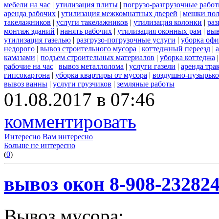
мебели на час
|
утилизация плиты
|
погрузо-разгрузочные рабо
аренда рабочих
|
утилизация межкомнатных дверей
|
мешки по
такелажников
|
услуги такелажников
|
утилизация колонки
|
раз
монтаж зданий
|
нанять рабочих
|
утилизация оконных рам
|
выв
утилизация газелью
|
разгрузо-погрузочные услуги
|
уборка офи
недорого
|
вывоз строительного мусора
|
коттеджный переезд
|
камазами
|
подъем строительных материалов
|
уборка коттеджа
рабочие на час
|
вывоз металлолома
|
услуги газели
|
аренда тра
гипсокартона
|
уборка квартиры от мусора
|
воздушно-пузырько
вывоз ванны
|
услуги грузчиков
|
земляные работы
01.08.2017 в 07:46
комментировать
Интересно
Вам интересно
Больше не интересно
(
0
)
вывоз окон 8-908-23282
Вывоз мусора: