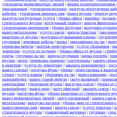
утилизация межкомнатных дверей
|
мешки полипропиленовые
такелажников
|
утилизация колонки
|
разгрузо-погрузочные ра
рабочих
|
утилизация оконных рам
|
вывоз мусора
|
переезд нед
разгрузо-погрузочные услуги
|
уборка офиса
|
коробки
|
подъем 
строительного мусора
|
коттеджный переезд
|
аренда фронтальн
строительных материалов
|
уборка коттеджа
|
воздушно-пупырч
вывоз металлолома
|
услуги газели
|
аренда трактора
|
такелажн
квартиры от мусора
|
воздушно-пузырьковая пленка
|
грузопере
грузчиков
|
земляные работы
|
копка
|
такелажники на час
|
мон
перевозка мебели
|
монтаж перегородок
|
услуги сборщиков
|
вы
демонтаж
|
услуги по подъему
|
уборка офиса от мусора
|
стрейч
плиты
|
грузчики на час
|
аренда грузчиков
|
копка погреба
|
пер
мусора
|
лента
|
перевозка пианино
|
спецтехника
|
нанять сбор
в квартире
|
услуги по демонтажу
|
заказать разнорабочих
|
дост
вывоз газелью
|
погрузка фуры
|
уборка
|
перестановка в кварти
стенки
|
услуги камаза
|
сборщики на час
|
вывоз камазами
|
пог
разнорабочих
|
вывоз старой мебели
|
скотч малярный
|
перевоз
самосвалами
|
утилизация мусора
|
выгрузка газели
|
уборка от 
разнорабочих
|
вывоз окон
|
скотч офисный
|
заказать газель
|
ус
мусора
|
выгрузка фуры
|
уборка квартиры от строительного му
вывоз межкомнатных дверей
|
скотч прозрачный
|
нанять газель
металлолома
|
выгрузка вагонов
|
уборка дачи от строительного
вывоз оконных рам
|
мешки
|
аренда газели
|
услуги трактора
|
н
строительного мусора
|
упаковочный материал
|
грузчики
|
снос
квартирный переезд
|
аренда спецтехники
|
сборщики мебели н