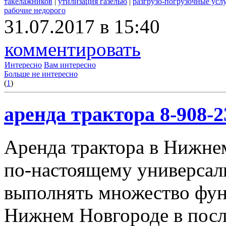
такелажников
|
утилизация газелью
|
разгрузо-погрузочные усл
рабочие недорого
31.07.2017 в 15:40
комментировать
Интересно
Вам интересно
Больше не интересно
(
1
)
аренда трактора 8-908-2
Аренда трактора в Нижнем
по-настоящему универсал
выполнять множество фун
Нижнем Новгороде в посл