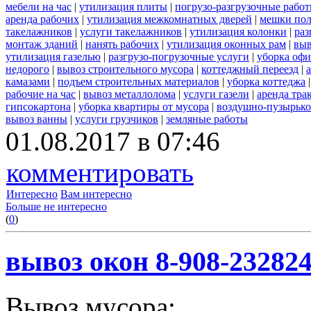
мебели на час
|
утилизация плиты
|
погрузо-разгрузочные рабо
аренда рабочих
|
утилизация межкомнатных дверей
|
мешки по
такелажников
|
услуги такелажников
|
утилизация колонки
|
раз
монтаж зданий
|
нанять рабочих
|
утилизация оконных рам
|
выв
утилизация газелью
|
разгрузо-погрузочные услуги
|
уборка офи
недорого
|
вывоз строительного мусора
|
коттеджный переезд
|
камазами
|
подъем строительных материалов
|
уборка коттеджа
рабочие на час
|
вывоз металлолома
|
услуги газели
|
аренда тра
гипсокартона
|
уборка квартиры от мусора
|
воздушно-пузырько
вывоз ванны
|
услуги грузчиков
|
земляные работы
01.08.2017 в 07:46
комментировать
Интересно
Вам интересно
Больше не интересно
(
0
)
вывоз окон 8-908-23282
Вывоз мусора: