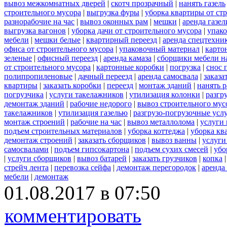
вывоз межкомнатных дверей
|
скотч прозрачный
|
нанять газель
строительного мусора
|
выгрузка фуры
|
уборка квартиры от ст
разнорабочие на час
|
вывоз оконных рам
|
мешки
|
аренда газел
выгрузка вагонов
|
уборка дачи от строительного мусора
|
упако
мебели
|
мешки белые
|
квартирный переезд
|
аренда спецтехни
офиса от строительного мусора
|
упаковочный материал
|
карто
зеленые
|
офисный переезд
|
аренда камаза
|
сборщики мебели на
от строительного мусора
|
картонные коробки
|
погрузка
|
снос 
полипропиленовые
|
дачный переезд
|
аренда самосвала
|
заказа
квартиры
|
заказать коробки
|
переезд
|
монтаж зданий
|
нанять 
погрузчика
|
услуги такелажников
|
утилизация колонки
|
разгр
демонтаж зданий
|
рабочие недорого
|
вывоз строительного мус
такелажников
|
утилизация газелью
|
разгрузо-погрузочные усл
монтаж строений
|
рабочие на час
|
вывоз металлолома
|
услуги 
подъем строительных материалов
|
уборка коттеджа
|
уборка кв
демонтаж строений
|
заказать сборщиков
|
вывоз ванны
|
услуги
самосвалами
|
подъем гипсокартона
|
подъем сухих смесей
|
убо
|
услуги сборщиков
|
вывоз батарей
|
заказать грузчиков
|
копка
стрейч лента
|
перевозка сейфа
|
демонтаж перегородок
|
аренда
мебели
|
демонтаж
01.08.2017 в 07:50
комментировать