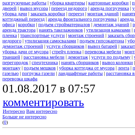
разгрузочные работы
|
уборка квартиры
|
картонные коробки
|
п
дверей
|
вывоз мусора
|
переезд недорого
|
аренда погрузчика
|
у
уборка дачи
|
заказать коробки
|
переезд
|
монтаж зданий
|
нанят
коттеджный переезд
|
аренда фронтального погрузчика
|
аренда
офиса
|
коробки
|
подъем стройматериалов
|
демонтаж зданий
|
р
аренда трактора
|
нанять такелажников
|
утилизация камазами
|
пленка
|
транспортные услуги
|
монтаж строений
|
заказать сбо
недорого
|
утилизация самосвалами
|
подъем гипсокартона
|
убо
демонтаж строений
|
услуги сборщиков
|
вывоз батарей
|
заказа
уборка дачи от мусора
|
стрейч пленка
|
перевозка мебели
|
монт
траншей
|
расстановка мебели
|
демонтаж
|
услуги по подъему
|
перегородок
|
спецтехника
|
нанять сборщиков
|
вывоз колонки
монтажу
|
подъем мешков
|
уборка коттеджа от мусора
|
лента
|
п
газелью
|
погрузка газели
|
ландшафтные работы
|
расстановка в
перевозка шкафа
01.08.2017 в 07:57
комментировать
Интересно
Вам интересно
Больше не интересно
(
0
)