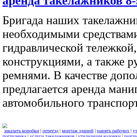
аренда такелажников 8-
Бригада наших такелажник
необходимыми средствами,
гидравлической тележкой
конструкциями, а также 
ремнями. В качестве доп
предлагается аренда мани
автомобильного транспорт
заказать коробки
|
переезд
|
монтаж зданий
|
нанять рабочих
|
у
погрузчика
|
услуги такелажников
|
утилизация колонки
|
разгр