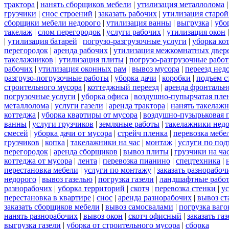
трактора
|
нанять сборщиков мебели
|
утилизация металлолома
грузчики
|
снос строений
|
заказать рабочих
|
утилизация старой
сборщики мебели недорого
|
утилизация ванны
|
выгрузка
|
убо
такелаж
|
слом перегородок
|
услуги рабочих
|
утилизация окон
|
утилизация батарей
|
погрузо-разгрузочные услуги
|
уборка ко
перегородок
|
аренда рабочих
|
утилизация межкомнатных двер
такелажников
|
утилизация плиты
|
погрузо-разгрузочные рабо
рабочих
|
утилизация оконных рам
|
вывоз мусора
|
переезд нед
разгрузо-погрузочные работы
|
уборка дачи
|
коробки
|
подъем с
строительного мусора
|
коттеджный переезд
|
аренда фронтальн
погрузочные услуги
|
уборка офиса
|
воздушно-пупырчатая пле
металлолома
|
услуги газели
|
аренда трактора
|
нанять такелаж
коттеджа
|
уборка квартиры от мусора
|
воздушно-пузырьковая 
ванны
|
услуги грузчиков
|
земляные работы
|
такелажники нед
смесей
|
уборка дачи от мусора
|
стрейч пленка
|
перевозка мебе
грузчиков
|
копка
|
такелажники на час
|
монтаж
|
услуги по под
перегородок
|
аренда сборщиков
|
вывоз плиты
|
грузчики на ча
коттеджа от мусора
|
лента
|
перевозка пианино
|
спецтехника
|
перестановка мебели
|
услуги по монтажу
|
заказать разнорабоч
недорого
|
вывоз газелью
|
погрузка газели
|
ландшафтные рабо
разнорабочих
|
уборка территорий
|
скотч
|
перевозка стенки
|
ус
перестановка в квартире
|
снос
|
аренда разнорабочих
|
вывоз ст
заказать сборщиков мебели
|
вывоз самосвалами
|
погрузка ваго
нанять разнорабочих
|
вывоз окон
|
скотч офисный
|
заказать газ
выгрузка газели
|
уборка от строительного мусора
|
сборка