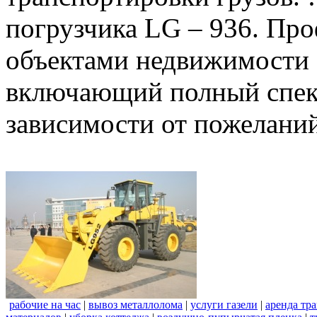
погрузчика LG – 936. Пр
объектами недвижимости 
включающий полный спект
зависимости от пожеланий
рабочие на час
|
вывоз металлолома
|
услуги газели
|
аренда тр