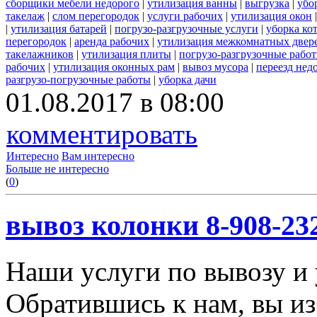
сборщики мебели недорого
|
утилизация ванны
|
выгрузка
|
убо
такелаж
|
слом перегородок
|
услуги рабочих
|
утилизация окон
|
утилизация батарей
|
погрузо-разгрузочные услуги
|
уборка ко
перегородок
|
аренда рабочих
|
утилизация межкомнатных двер
такелажников
|
утилизация плиты
|
погрузо-разгрузочные рабо
рабочих
|
утилизация оконных рам
|
вывоз мусора
|
переезд нед
разгрузо-погрузочные работы
|
уборка дачи
01.08.2017 в 08:00
комментировать
Интересно
Вам интересно
Больше не интересно
(
0
)
вывоз колонки 8-908-23
Наши услуги по вывозу и 
Обратившись к нам, вы из