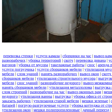
перевозка стенки
|
услуги камаза
|
сборщики на час
|
вывоз кам
разнорабочих
|
уборка территорий
|
скотч
|
перевозка дивана
|
у
вагонов
|
уборка от мусора
|
такелажные работы
|
снос
|
аренда 
услуги погрузчика
|
услуги сборщиков мебели
|
утилизация мус
мебели
|
слом зданий
|
нанять разнорабочих
|
вывоз окон
|
скотч
сборщиков мебели
|
утилизация строительного мусора
|
выгруз
мебели
|
снос зданий
|
разнорабочие недорого
|
вывоз межкомна
нанять сборщиков мебели
|
утилизация металлолома
|
выгрузка 
слом строений
|
разнорабочие на час
|
вывоз оконных рам
|
меш
недорого
|
утилизация ванны
|
выгрузка
|
уборка офиса от стро
заказать рабочих
|
утилизация старой мебели
|
мешки зеленые
|
батарей
|
погрузо-разгрузочные услуги
|
уборка коттеджа от ст
утилизация окон
|
мешки полипропиленовые
|
дачный переезд
|