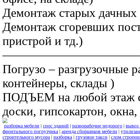
Демонтаж старых дачных 
Демонтаж сгоревших постр
пристрой и тд.)
––––––––––––––––––––––
Погрузо – разгрузочные р
контейнеры, склады )
ПОДЪЕМ на любой этаж ст
доски, гипсокартон, окна, 
разборка мебели
|
снос зданий
|
разнорабочие недорого
|
вывоз
фронтального погрузчика
|
аренда сборщиков мебели
|
утилизац
строительного мусора
|
разборка
|
грузовое такси
|
слом строен