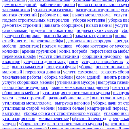
демонтаж зданий
|
рабочие недорого
|
вывоз строительного мус
такелажников
|
утилизация газелью
|
разгрузо-погрузочные усл
монтаж строений
|
рабочие на час
|
вывоз металлолома
|
услуги 
подъем строительных материалов
|
уборка коттеджа
|
уборка кв
демонтаж строений
|
заказать сборщиков
|
вывоз ванны
|
услуги
самосвалами
|
подъем гипсокартона
|
подъем сухих смесей
|
убо
|
услуги сборщиков
|
вывоз батарей
|
заказать грузчиков
|
копка
стрейч лента
|
перевозка сейфа
|
демонтаж перегородок
|
аренда
мебели
|
демонтаж
|
подъем мешков
|
уборка коттеджа от мусора
колонки
|
аренда грузчиков
|
копка погреба
|
перестановка мебе
перевозка шкафа
|
услуги спецтехники
|
сборщики недорого
|
в
квартире
|
услуги по демонтажу
|
слом
|
услуги разнорабочих
|
у
час
|
вывоз камазами
|
погрузка фуры
|
уборка
|
перестановка в 
малярный
|
перевозка дивана
|
услуги самосвала
|
заказать сбор
такелажные работы
|
сборка мебели
|
слом зданий
|
нанять разн
услуги сборщиков мебели
|
утилизация мусора
|
выгрузка газел
разнорабочие недорого
|
вывоз межкомнатных дверей
|
скотч п
сборщиков мебели
|
утилизация строительного мусора
|
выгруз
такси
|
слом строений
|
разнорабочие на час
|
вывоз оконных ра
утилизация металлолома
|
выгрузка вагонов
|
уборка дачи от ст
утилизация старой мебели
|
мешки белые
|
квартирный переезд
выгрузка
|
уборка офиса от строительного мусора
|
упаковочный
утилизация окон
|
мешки зеленые
|
офисный переезд
|
аренда ка
услуги
|
уборка коттеджа от строительного мусора
|
картонные 
межкомнатных дверей
|
мешки полипропиленовые
|
дачный пер