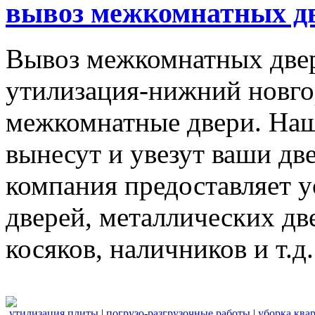
вывоз межкомнатных дв
Вывоз межкомнатных две
утилизация-нижний новго
межкомнатные двери. Наш
вынесут и увезут ваши дв
компания предоставляет 
дверей, металлических дв
косяков, наличников и т.д.
утилизация плиты
|
погрузо-разгрузочные работы
|
уборка ква