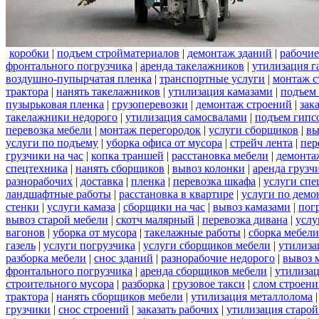
коробки
|
подъем стройматериалов
|
демонтаж зданий
|
рабочие
фронтального погрузчика
|
аренда такелажников
|
утилизация г
воздушно-пупырчатая пленка
|
транспортные услуги
|
монтаж с
трактора
|
нанять такелажников
|
утилизация камазами
|
подъем
пузырьковая пленка
|
грузоперевозки
|
демонтаж строений
|
зак
такелажники недорого
|
утилизация самосвалами
|
подъем гипс
перевозка мебели
|
монтаж перегородок
|
услуги сборщиков
|
вы
услуги по подъему
|
уборка офиса от мусора
|
стрейч лента
|
пер
грузчики на час
|
копка траншей
|
расстановка мебели
|
демонта
спецтехника
|
нанять сборщиков
|
вывоз колонки
|
аренда грузч
разнорабочих
|
доставка
|
пленка
|
перевозка шкафа
|
услуги спе
ландшафтные работы
|
расстановка в квартире
|
услуги по демо
стенки
|
услуги камаза
|
сборщики на час
|
вывоз камазами
|
пог
вывоз старой мебели
|
скотч малярный
|
перевозка дивана
|
услу
вагонов
|
уборка от мусора
|
такелажные работы
|
сборка мебели
газель
|
услуги погрузчика
|
услуги сборщиков мебели
|
утилиза
разборка мебели
|
снос зданий
|
разнорабочие недорого
|
вывоз 
фронтального погрузчика
|
аренда сборщиков мебели
|
утилизац
строительного мусора
|
разборка
|
грузовое такси
|
слом строен
трактора
|
нанять сборщиков мебели
|
утилизация металлолома
грузчики
|
снос строений
|
заказать рабочих
|
утилизация старой