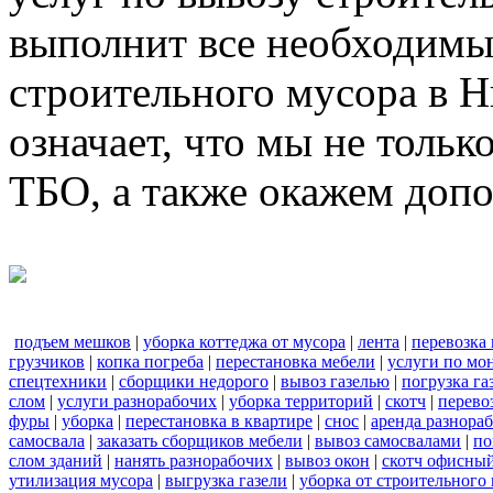
выполнит все необходимы
строительного мусора в 
означает, что мы не тольк
ТБО, а также окажем доп
подъем мешков
|
уборка коттеджа от мусора
|
лента
|
перевозка
грузчиков
|
копка погреба
|
перестановка мебели
|
услуги по мо
спецтехники
|
сборщики недорого
|
вывоз газелью
|
погрузка га
слом
|
услуги разнорабочих
|
уборка территорий
|
скотч
|
перево
фуры
|
уборка
|
перестановка в квартире
|
снос
|
аренда разнора
самосвала
|
заказать сборщиков мебели
|
вывоз самосвалами
|
по
слом зданий
|
нанять разнорабочих
|
вывоз окон
|
скотч офисны
утилизация мусора
|
выгрузка газели
|
уборка от строительного