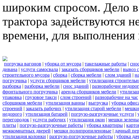
широким спросом. Дело в 
трактора задействуются н
времени, для выполнения 
погрузка вагонов
|
уборка от мусора
|
такелажные работы
|
сно
дивана
|
услуги самосвала
|
заказать сборщиков мебели
|
вывоз 
строительного мусора
|
сборка
|
сборка мебели
|
слом зданий
|
н
погрузчика
|
услуги сборщиков мебели
|
утилизация строительн
разборка
|
разборка мебели
|
снос зданий
|
разнорабочие недоро
фронтального погрузчика
|
аренда сборщиков мебели
|
утилиза
упаковка
|
грузовое такси
|
слом строений
|
разнорабочие на час
сборщиков мебели
|
утилизация ванны
|
выгрузка
|
уборка офиса
строений
|
заказать рабочих
|
утилизация старой мебели
|
мешки
недорого
|
утилизация батарей
|
погрузо-разгрузочные услуги
|
перегородок
|
услуги рабочих
|
утилизация окон
|
мешки зелены
плиты
|
погрузо-разгрузочные работы
|
уборка квартиры
|
карто
межкомнатных дверей
|
мешки полипропиленовые
|
дачный пер
утилизация колонки
|
разгрузо-погрузочные работы
|
уборка да