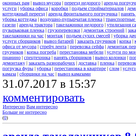
оконных рам
|
вывоз мусора
|
переезд недорого
|
аренда погрузч
услуги
|
уборка офиса
|
коробки
|
подъем стройматериалов
|
дем
коттеджный переезд
|
аренда фронтального погрузчика
|
нанять
уборка коттеджа
|
воздушно-пупырчатая пленка
|
транспортные
газели
|
аренда трактора
|
такелажники недорого
|
утилизация с
пузырьковая пленка
|
грузоперевозки
|
демонтаж строений
|
зак
такелажники на час
|
монтаж
|
подъем сухих смесей
|
уборка дач
услуги сборщиков
|
вывоз батарей
|
заказать грузчиков
|
копка
|
офиса от мусора
|
стрейч лента
|
перевозка сейфа
|
демонтаж пер
грузчиков
|
копка погреба
|
перестановка мебели
|
услуги по мо
пианино
|
спецтехника
|
нанять сборщиков
|
вывоз колонки
|
пог
демонтажу
|
заказать разнорабочих
|
доставка
|
пленка
|
перевоз
погрузка фуры
|
уборка
|
перестановка в квартире
|
слом
|
услуг
камаза
|
сборщики на час
|
вывоз камазами
31.07.2017 в 15:37
комментировать
Интересно
Вам интересно
Больше не интересно
(
0
)