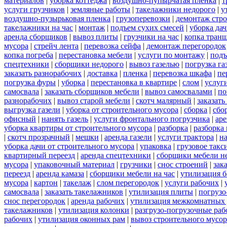
материалов
|
уборка коттеджа
|
воздушно-пупырчатая пленка
|
т
услуги грузчиков
|
земляные работы
|
такелажники недорого
|
у
воздушно-пузырьковая пленка
|
грузоперевозки
|
демонтаж стр
такелажники на час
|
монтаж
|
подъем сухих смесей
|
уборка дач
аренда сборщиков
|
вывоз плиты
|
грузчики на час
|
копка тран
мусора
|
стрейч лента
|
перевозка сейфа
|
демонтаж перегородок
копка погреба
|
перестановка мебели
|
услуги по монтажу
|
подъ
спецтехники
|
сборщики недорого
|
вывоз газелью
|
погрузка га
заказать разнорабочих
|
доставка
|
пленка
|
перевозка шкафа
|
пе
погрузка фуры
|
уборка
|
перестановка в квартире
|
слом
|
услуг
самосвала
|
заказать сборщиков мебели
|
вывоз самосвалами
|
по
разнорабочих
|
вывоз старой мебели
|
скотч малярный
|
заказать
выгрузка газели
|
уборка от строительного мусора
|
сборка
|
сбо
офисный
|
нанять газель
|
услуги фронтального погрузчика
|
ар
уборка квартиры от строительного мусора
|
разборка
|
разборка
|
скотч прозрачный
|
мешки
|
аренда газели
|
услуги трактора
|
н
уборка дачи от строительного мусора
|
упаковка
|
грузовое такс
квартирный переезд
|
аренда спецтехники
|
сборщики мебели н
мусора
|
упаковочный материал
|
грузчики
|
снос строений
|
зак
переезд
|
аренда камаза
|
сборщики мебели на час
|
утилизация б
мусора
|
картон
|
такелаж
|
слом перегородок
|
услуги рабочих
|
самосвала
|
заказать такелажников
|
утилизация плиты
|
погрузо
снос перегородок
|
аренда рабочих
|
утилизация межкомнатных 
такелажников
|
утилизация колонки
|
разгрузо-погрузочные ра
рабочих
|
утилизация оконных рам
|
вывоз строительного мусор