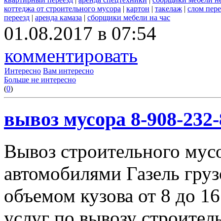
коттеджа от строительного мусора
|
картон
|
такелаж
|
слом пер
переезд
|
аренда камаза
|
сборщики мебели на час
01.08.2017 в 07:54
комментировать
Интересно
Вам интересно
Больше не интересно
(
0
)
вывоз мусора 8-908-232-
Вывоз строительного мус
автомобилями Газель груз
объемом кузова от 8 до 1
услуг по вывозу строител