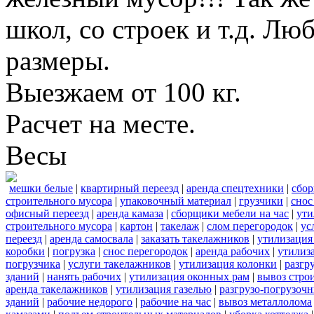
школ, со строек и т.д. Лю
размеры.
Выезжаем от 100 кг.
Расчет на месте.
Весы
мешки белые
|
квартирный переезд
|
аренда спецтехники
|
сбор
строительного мусора
|
упаковочный материал
|
грузчики
|
снос
офисный переезд
|
аренда камаза
|
сборщики мебели на час
|
ути
строительного мусора
|
картон
|
такелаж
|
слом перегородок
|
ус
переезд
|
аренда самосвала
|
заказать такелажников
|
утилизация
коробки
|
погрузка
|
снос перегородок
|
аренда рабочих
|
утилиз
погрузчика
|
услуги такелажников
|
утилизация колонки
|
разгр
зданий
|
нанять рабочих
|
утилизация оконных рам
|
вывоз стро
аренда такелажников
|
утилизация газелью
|
разгрузо-погрузоч
зданий
|
рабочие недорого
|
рабочие на час
|
вывоз металлолома