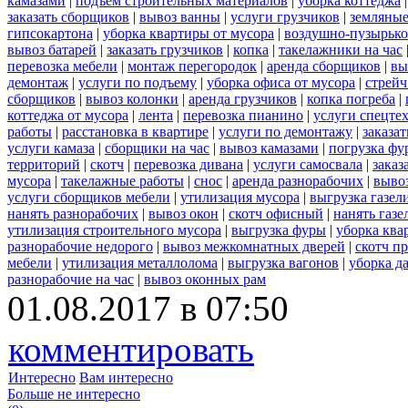
камазами
|
подъем строительных материалов
|
уборка коттеджа
заказать сборщиков
|
вывоз ванны
|
услуги грузчиков
|
земляные
гипсокартона
|
уборка квартиры от мусора
|
воздушно-пузырько
вывоз батарей
|
заказать грузчиков
|
копка
|
такелажники на час
перевозка мебели
|
монтаж перегородок
|
аренда сборщиков
|
вы
демонтаж
|
услуги по подъему
|
уборка офиса от мусора
|
стрейч
сборщиков
|
вывоз колонки
|
аренда грузчиков
|
копка погреба
|
коттеджа от мусора
|
лента
|
перевозка пианино
|
услуги спецте
работы
|
расстановка в квартире
|
услуги по демонтажу
|
заказа
услуги камаза
|
сборщики на час
|
вывоз камазами
|
погрузка фу
территорий
|
скотч
|
перевозка дивана
|
услуги самосвала
|
заказ
мусора
|
такелажные работы
|
снос
|
аренда разнорабочих
|
вывоз
услуги сборщиков мебели
|
утилизация мусора
|
выгрузка газел
нанять разнорабочих
|
вывоз окон
|
скотч офисный
|
нанять газе
утилизация строительного мусора
|
выгрузка фуры
|
уборка ква
разнорабочие недорого
|
вывоз межкомнатных дверей
|
скотч п
мебели
|
утилизация металлолома
|
выгрузка вагонов
|
уборка д
разнорабочие на час
|
вывоз оконных рам
01.08.2017 в 07:50
комментировать
Интересно
Вам интересно
Больше не интересно