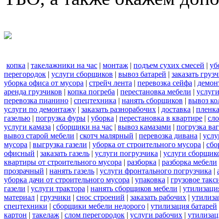
копка
|
такелажники на час
|
монтаж
|
подъем сухих смесей
|
уб
перегородок
|
услуги сборщиков
|
вывоз батарей
|
заказать груз
уборка офиса от мусора
|
стрейч лента
|
перевозка сейфа
|
демон
аренда грузчиков
|
копка погреба
|
перестановка мебели
|
услуг
перевозка пианино
|
спецтехника
|
нанять сборщиков
|
вывоз ко
услуги по демонтажу
|
заказать разнорабочих
|
доставка
|
пленк
газелью
|
погрузка фуры
|
уборка
|
перестановка в квартире
|
сл
услуги камаза
|
сборщики на час
|
вывоз камазами
|
погрузка ва
вывоз старой мебели
|
скотч малярный
|
перевозка дивана
|
услу
мусора
|
выгрузка газели
|
уборка от строительного мусора
|
сбо
офисный
|
заказать газель
|
услуги погрузчика
|
услуги сборщик
квартиры от строительного мусора
|
разборка
|
разборка мебели
прозрачный
|
нанять газель
|
услуги фронтального погрузчика
|
уборка дачи от строительного мусора
|
упаковка
|
грузовое такс
газели
|
услуги трактора
|
нанять сборщиков мебели
|
утилизаци
материал
|
грузчики
|
снос строений
|
заказать рабочих
|
утилиза
спецтехники
|
сборщики мебели недорого
|
утилизация батарей
картон
|
такелаж
|
слом перегородок
|
услуги рабочих
|
утилизац