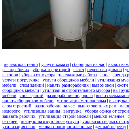
перевозка стенки
|
услуги камаза
|
сборщики на час
|
вывоз кам
разнорабочих
|
уборка территорий
|
скотч
|
перевозка дивана
|
у
вагонов
|
уборка от мусора
|
такелажные работы
|
снос
|
аренда 
услуги погрузчика
|
услуги сборщиков мебели
|
утилизация мус
мебели
|
слом зданий
|
нанять разнорабочих
|
вывоз окон
|
скотч
сборщиков мебели
|
утилизация строительного мусора
|
выгруз
мебели
|
снос зданий
|
разнорабочие недорого
|
вывоз межкомна
нанять сборщиков мебели
|
утилизация металлолома
|
выгрузка 
слом строений
|
разнорабочие на час
|
вывоз оконных рам
|
меш
недорого
|
утилизация ванны
|
выгрузка
|
уборка офиса от стро
заказать рабочих
|
утилизация старой мебели
|
мешки зеленые
|
батарей
|
погрузо-разгрузочные услуги
|
уборка коттеджа от ст
утилизация окон
|
мешки полипропиленовые
|
дачный переезд
|