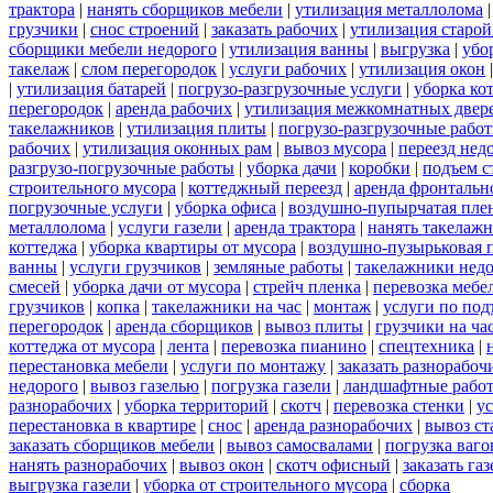
трактора
|
нанять сборщиков мебели
|
утилизация металлолома
грузчики
|
снос строений
|
заказать рабочих
|
утилизация старой
сборщики мебели недорого
|
утилизация ванны
|
выгрузка
|
убо
такелаж
|
слом перегородок
|
услуги рабочих
|
утилизация окон
|
утилизация батарей
|
погрузо-разгрузочные услуги
|
уборка ко
перегородок
|
аренда рабочих
|
утилизация межкомнатных двер
такелажников
|
утилизация плиты
|
погрузо-разгрузочные рабо
рабочих
|
утилизация оконных рам
|
вывоз мусора
|
переезд нед
разгрузо-погрузочные работы
|
уборка дачи
|
коробки
|
подъем с
строительного мусора
|
коттеджный переезд
|
аренда фронтальн
погрузочные услуги
|
уборка офиса
|
воздушно-пупырчатая пле
металлолома
|
услуги газели
|
аренда трактора
|
нанять такелаж
коттеджа
|
уборка квартиры от мусора
|
воздушно-пузырьковая 
ванны
|
услуги грузчиков
|
земляные работы
|
такелажники нед
смесей
|
уборка дачи от мусора
|
стрейч пленка
|
перевозка мебе
грузчиков
|
копка
|
такелажники на час
|
монтаж
|
услуги по под
перегородок
|
аренда сборщиков
|
вывоз плиты
|
грузчики на ча
коттеджа от мусора
|
лента
|
перевозка пианино
|
спецтехника
|
перестановка мебели
|
услуги по монтажу
|
заказать разнорабоч
недорого
|
вывоз газелью
|
погрузка газели
|
ландшафтные рабо
разнорабочих
|
уборка территорий
|
скотч
|
перевозка стенки
|
ус
перестановка в квартире
|
снос
|
аренда разнорабочих
|
вывоз ст
заказать сборщиков мебели
|
вывоз самосвалами
|
погрузка ваго
нанять разнорабочих
|
вывоз окон
|
скотч офисный
|
заказать газ
выгрузка газели
|
уборка от строительного мусора
|
сборка