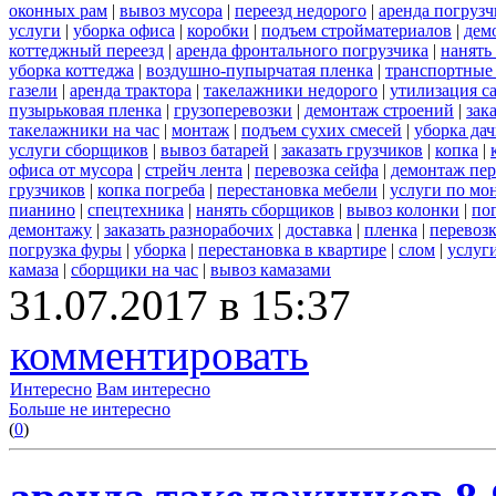
оконных рам
|
вывоз мусора
|
переезд недорого
|
аренда погрузч
услуги
|
уборка офиса
|
коробки
|
подъем стройматериалов
|
дем
коттеджный переезд
|
аренда фронтального погрузчика
|
нанять
уборка коттеджа
|
воздушно-пупырчатая пленка
|
транспортные
газели
|
аренда трактора
|
такелажники недорого
|
утилизация с
пузырьковая пленка
|
грузоперевозки
|
демонтаж строений
|
зак
такелажники на час
|
монтаж
|
подъем сухих смесей
|
уборка дач
услуги сборщиков
|
вывоз батарей
|
заказать грузчиков
|
копка
|
офиса от мусора
|
стрейч лента
|
перевозка сейфа
|
демонтаж пер
грузчиков
|
копка погреба
|
перестановка мебели
|
услуги по мо
пианино
|
спецтехника
|
нанять сборщиков
|
вывоз колонки
|
пог
демонтажу
|
заказать разнорабочих
|
доставка
|
пленка
|
перевоз
погрузка фуры
|
уборка
|
перестановка в квартире
|
слом
|
услуг
камаза
|
сборщики на час
|
вывоз камазами
31.07.2017 в 15:37
комментировать
Интересно
Вам интересно
Больше не интересно
(
0
)