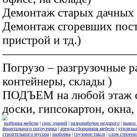
Демонтаж старых дачных 
Демонтаж сгоревших постр
пристрой и тд.)
––––––––––––––––––––––
Погрузо – разгрузочные р
контейнеры, склады )
ПОДЪЕМ на любой этаж ст
доски, гипсокартон, окна, 
разборка мебели
|
снос зданий
|
разнорабочие недорого
|
вывоз
фронтального погрузчика
|
аренда сборщиков мебели
|
утилизац
строительного мусора
|
разборка
|
грузовое такси
|
слом строен