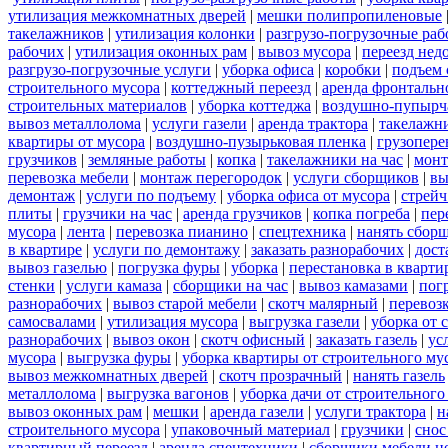
утилизация межкомнатных дверей
|
мешки полипропиленовые
такелажников
|
утилизация колонки
|
разгрузо-погрузочные ра
рабочих
|
утилизация оконных рам
|
вывоз мусора
|
переезд нед
разгрузо-погрузочные услуги
|
уборка офиса
|
коробки
|
подъем 
строительного мусора
|
коттеджный переезд
|
аренда фронтальн
строительных материалов
|
уборка коттеджа
|
воздушно-пупырч
вывоз металлолома
|
услуги газели
|
аренда трактора
|
такелажн
квартиры от мусора
|
воздушно-пузырьковая пленка
|
грузопере
грузчиков
|
земляные работы
|
копка
|
такелажники на час
|
мон
перевозка мебели
|
монтаж перегородок
|
услуги сборщиков
|
вы
демонтаж
|
услуги по подъему
|
уборка офиса от мусора
|
стрейч
плиты
|
грузчики на час
|
аренда грузчиков
|
копка погреба
|
пер
мусора
|
лента
|
перевозка пианино
|
спецтехника
|
нанять сбор
в квартире
|
услуги по демонтажу
|
заказать разнорабочих
|
дост
вывоз газелью
|
погрузка фуры
|
уборка
|
перестановка в кварти
стенки
|
услуги камаза
|
сборщики на час
|
вывоз камазами
|
пог
разнорабочих
|
вывоз старой мебели
|
скотч малярный
|
перевоз
самосвалами
|
утилизация мусора
|
выгрузка газели
|
уборка от 
разнорабочих
|
вывоз окон
|
скотч офисный
|
заказать газель
|
ус
мусора
|
выгрузка фуры
|
уборка квартиры от строительного му
вывоз межкомнатных дверей
|
скотч прозрачный
|
нанять газель
металлолома
|
выгрузка вагонов
|
уборка дачи от строительного
вывоз оконных рам
|
мешки
|
аренда газели
|
услуги трактора
|
н
строительного мусора
|
упаковочный материал
|
грузчики
|
снос
квартирный переезд
|
аренда спецтехники
|
сборщики мебели н