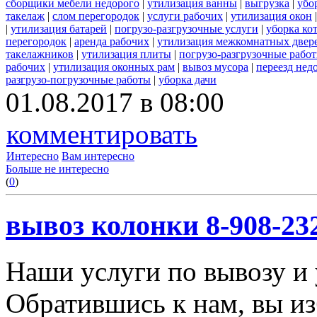
сборщики мебели недорого
|
утилизация ванны
|
выгрузка
|
убо
такелаж
|
слом перегородок
|
услуги рабочих
|
утилизация окон
|
утилизация батарей
|
погрузо-разгрузочные услуги
|
уборка ко
перегородок
|
аренда рабочих
|
утилизация межкомнатных двер
такелажников
|
утилизация плиты
|
погрузо-разгрузочные рабо
рабочих
|
утилизация оконных рам
|
вывоз мусора
|
переезд нед
разгрузо-погрузочные работы
|
уборка дачи
01.08.2017 в 08:00
комментировать
Интересно
Вам интересно
Больше не интересно
(
0
)
вывоз колонки 8-908-23
Наши услуги по вывозу и 
Обратившись к нам, вы из