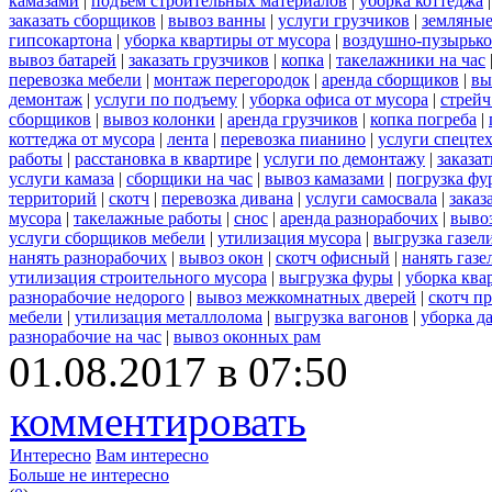
камазами
|
подъем строительных материалов
|
уборка коттеджа
заказать сборщиков
|
вывоз ванны
|
услуги грузчиков
|
земляные
гипсокартона
|
уборка квартиры от мусора
|
воздушно-пузырько
вывоз батарей
|
заказать грузчиков
|
копка
|
такелажники на час
перевозка мебели
|
монтаж перегородок
|
аренда сборщиков
|
вы
демонтаж
|
услуги по подъему
|
уборка офиса от мусора
|
стрейч
сборщиков
|
вывоз колонки
|
аренда грузчиков
|
копка погреба
|
коттеджа от мусора
|
лента
|
перевозка пианино
|
услуги спецте
работы
|
расстановка в квартире
|
услуги по демонтажу
|
заказа
услуги камаза
|
сборщики на час
|
вывоз камазами
|
погрузка фу
территорий
|
скотч
|
перевозка дивана
|
услуги самосвала
|
заказ
мусора
|
такелажные работы
|
снос
|
аренда разнорабочих
|
вывоз
услуги сборщиков мебели
|
утилизация мусора
|
выгрузка газел
нанять разнорабочих
|
вывоз окон
|
скотч офисный
|
нанять газе
утилизация строительного мусора
|
выгрузка фуры
|
уборка ква
разнорабочие недорого
|
вывоз межкомнатных дверей
|
скотч п
мебели
|
утилизация металлолома
|
выгрузка вагонов
|
уборка д
разнорабочие на час
|
вывоз оконных рам
01.08.2017 в 07:50
комментировать
Интересно
Вам интересно
Больше не интересно