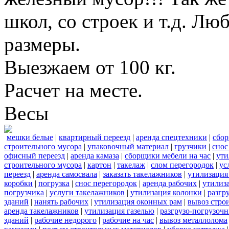
школ, со строек и т.д. Лю
размеры.
Выезжаем от 100 кг.
Расчет на месте.
Весы
мешки белые
|
квартирный переезд
|
аренда спецтехники
|
сбор
строительного мусора
|
упаковочный материал
|
грузчики
|
снос
офисный переезд
|
аренда камаза
|
сборщики мебели на час
|
ути
строительного мусора
|
картон
|
такелаж
|
слом перегородок
|
ус
переезд
|
аренда самосвала
|
заказать такелажников
|
утилизация
коробки
|
погрузка
|
снос перегородок
|
аренда рабочих
|
утилиз
погрузчика
|
услуги такелажников
|
утилизация колонки
|
разгр
зданий
|
нанять рабочих
|
утилизация оконных рам
|
вывоз стро
аренда такелажников
|
утилизация газелью
|
разгрузо-погрузоч
зданий
|
рабочие недорого
|
рабочие на час
|
вывоз металлолома