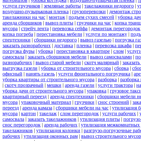
материалов
|
уборка коттеджа
|
воздушно-пупырчатая пленка
|
т
услуги грузчиков
|
земляные работы
|
такелажники недорого
|
у
воздушно-пузырьковая пленка
|
грузоперевозки
|
демонтаж стр
такелажники на час
|
монтаж
|
подъем сухих смесей
|
уборка дач
аренда сборщиков
|
вывоз плиты
|
грузчики на час
|
копка тран
мусора
|
стрейч лента
|
перевозка сейфа
|
демонтаж перегородок
копка погреба
|
перестановка мебели
|
услуги по монтажу
|
подъ
спецтехники
|
сборщики недорого
|
вывоз газелью
|
погрузка га
заказать разнорабочих
|
доставка
|
пленка
|
перевозка шкафа
|
пе
погрузка фуры
|
уборка
|
перестановка в квартире
|
слом
|
услуг
самосвала
|
заказать сборщиков мебели
|
вывоз самосвалами
|
по
разнорабочих
|
вывоз старой мебели
|
скотч малярный
|
заказать
выгрузка газели
|
уборка от строительного мусора
|
сборка
|
сбо
офисный
|
нанять газель
|
услуги фронтального погрузчика
|
ар
уборка квартиры от строительного мусора
|
разборка
|
разборка
|
скотч прозрачный
|
мешки
|
аренда газели
|
услуги трактора
|
н
уборка дачи от строительного мусора
|
упаковка
|
грузовое такс
квартирный переезд
|
аренда спецтехники
|
сборщики мебели н
мусора
|
упаковочный материал
|
грузчики
|
снос строений
|
зак
переезд
|
аренда камаза
|
сборщики мебели на час
|
утилизация б
мусора
|
картон
|
такелаж
|
слом перегородок
|
услуги рабочих
|
самосвала
|
заказать такелажников
|
утилизация плиты
|
погрузо
снос перегородок
|
аренда рабочих
|
утилизация межкомнатных 
такелажников
|
утилизация колонки
|
разгрузо-погрузочные ра
рабочих
|
утилизация оконных рам
|
вывоз строительного мусор