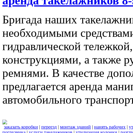
аренда такелажников 8-
Бригада наших такелажник
необходимыми средствами,
гидравлической тележкой
конструкциями, а также 
ремнями. В качестве доп
предлагается аренда мани
автомобильного транспорт
заказать коробки
|
переезд
|
монтаж зданий
|
нанять рабочих
|
у
погрузчика
|
услуги такелажников
|
утилизация колонки
|
разгр