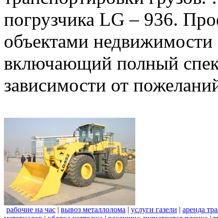
погрузчика LG – 936. Пр
объектами недвижимости 
включающий полный спект
зависимости от пожеланий
рабочие на час
|
вывоз металлолома
|
услуги газели
|
аренда тр