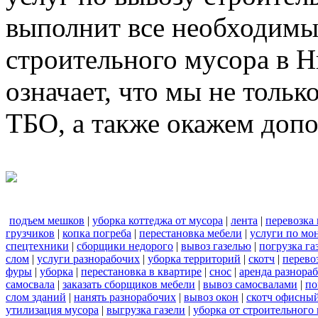
выполнит все необходимы
строительного мусора в 
означает, что мы не тольк
ТБО, а также окажем доп
подъем мешков
|
уборка коттеджа от мусора
|
лента
|
перевозка
грузчиков
|
копка погреба
|
перестановка мебели
|
услуги по мо
спецтехники
|
сборщики недорого
|
вывоз газелью
|
погрузка га
слом
|
услуги разнорабочих
|
уборка территорий
|
скотч
|
перево
фуры
|
уборка
|
перестановка в квартире
|
снос
|
аренда разнора
самосвала
|
заказать сборщиков мебели
|
вывоз самосвалами
|
по
слом зданий
|
нанять разнорабочих
|
вывоз окон
|
скотч офисны
утилизация мусора
|
выгрузка газели
|
уборка от строительного