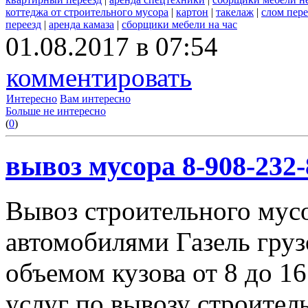
коттеджа от строительного мусора
|
картон
|
такелаж
|
слом пер
переезд
|
аренда камаза
|
сборщики мебели на час
01.08.2017 в 07:54
комментировать
Интересно
Вам интересно
Больше не интересно
(
0
)
вывоз мусора 8-908-232-
Вывоз строительного мус
автомобилями Газель груз
объемом кузова от 8 до 1
услуг по вывозу строител