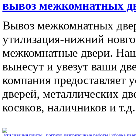
вывоз межкомнатных дв
Вывоз межкомнатных две
утилизация-нижний новго
межкомнатные двери. Наш
вынесут и увезут ваши дв
компания предоставляет 
дверей, металлических дв
косяков, наличников и т.д.
утилизация плиты
|
погрузо-разгрузочные работы
|
уборка ква