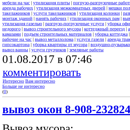
мебели на час
|
утилизация плиты
|
погрузо-разгрузочные рабо
аренда рабочих
|
утилизация межкомнатных дверей
|
мешки по
такелажников
|
услуги такелажников
|
утилизация колонки
|
раз
монтаж зданий
|
нанять рабочих
|
утилизация оконных рам
|
выв
утилизация газелью
|
разгрузо-погрузочные услуги
|
уборка офи
недорого
|
вывоз строительного мусора
|
коттеджный переезд
|
камазами
|
подъем строительных материалов
|
уборка коттеджа
рабочие на час
|
вывоз металлолома
|
услуги газели
|
аренда тра
гипсокартона
|
уборка квартиры от мусора
|
воздушно-пузырько
вывоз ванны
|
услуги грузчиков
|
земляные работы
01.08.2017 в 07:46
комментировать
Интересно
Вам интересно
Больше не интересно
(
0
)
вывоз окон 8-908-23282
Вывоз мусора: