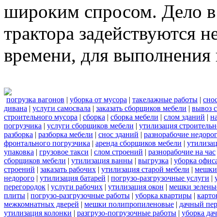
широким спросом. Дело в 
трактора задействуются н
времени, для выполнения 
погрузка вагонов
|
уборка от мусора
|
такелажные работы
|
сно
дивана
|
услуги самосвала
|
заказать сборщиков мебели
|
вывоз 
строительного мусора
|
сборка
|
сборка мебели
|
слом зданий
|
н
погрузчика
|
услуги сборщиков мебели
|
утилизация строительн
разборка
|
разборка мебели
|
снос зданий
|
разнорабочие недоро
фронтального погрузчика
|
аренда сборщиков мебели
|
утилиза
упаковка
|
грузовое такси
|
слом строений
|
разнорабочие на час
сборщиков мебели
|
утилизация ванны
|
выгрузка
|
уборка офиса
строений
|
заказать рабочих
|
утилизация старой мебели
|
мешки
недорого
|
утилизация батарей
|
погрузо-разгрузочные услуги
|
перегородок
|
услуги рабочих
|
утилизация окон
|
мешки зелены
плиты
|
погрузо-разгрузочные работы
|
уборка квартиры
|
карто
межкомнатных дверей
|
мешки полипропиленовые
|
дачный пер
утилизация колонки
|
разгрузо-погрузочные работы
|
уборка да