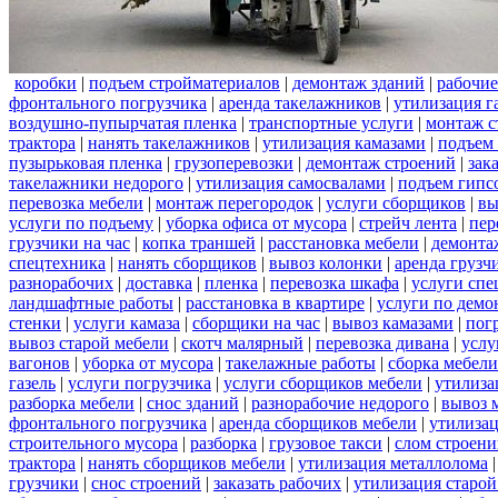
коробки
|
подъем стройматериалов
|
демонтаж зданий
|
рабочие
фронтального погрузчика
|
аренда такелажников
|
утилизация г
воздушно-пупырчатая пленка
|
транспортные услуги
|
монтаж с
трактора
|
нанять такелажников
|
утилизация камазами
|
подъем
пузырьковая пленка
|
грузоперевозки
|
демонтаж строений
|
зак
такелажники недорого
|
утилизация самосвалами
|
подъем гипс
перевозка мебели
|
монтаж перегородок
|
услуги сборщиков
|
вы
услуги по подъему
|
уборка офиса от мусора
|
стрейч лента
|
пер
грузчики на час
|
копка траншей
|
расстановка мебели
|
демонта
спецтехника
|
нанять сборщиков
|
вывоз колонки
|
аренда грузч
разнорабочих
|
доставка
|
пленка
|
перевозка шкафа
|
услуги спе
ландшафтные работы
|
расстановка в квартире
|
услуги по демо
стенки
|
услуги камаза
|
сборщики на час
|
вывоз камазами
|
пог
вывоз старой мебели
|
скотч малярный
|
перевозка дивана
|
услу
вагонов
|
уборка от мусора
|
такелажные работы
|
сборка мебели
газель
|
услуги погрузчика
|
услуги сборщиков мебели
|
утилиза
разборка мебели
|
снос зданий
|
разнорабочие недорого
|
вывоз 
фронтального погрузчика
|
аренда сборщиков мебели
|
утилизац
строительного мусора
|
разборка
|
грузовое такси
|
слом строен
трактора
|
нанять сборщиков мебели
|
утилизация металлолома
грузчики
|
снос строений
|
заказать рабочих
|
утилизация старой