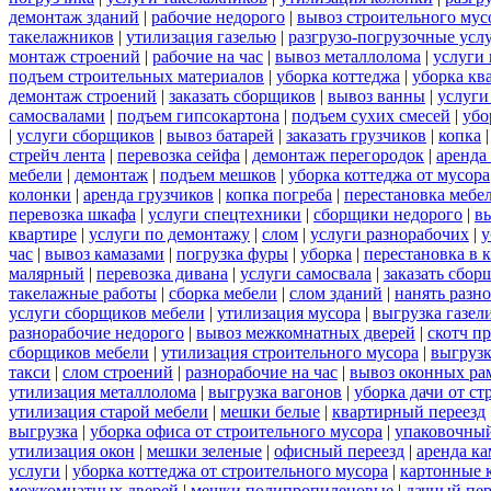
демонтаж зданий
|
рабочие недорого
|
вывоз строительного мус
такелажников
|
утилизация газелью
|
разгрузо-погрузочные усл
монтаж строений
|
рабочие на час
|
вывоз металлолома
|
услуги 
подъем строительных материалов
|
уборка коттеджа
|
уборка кв
демонтаж строений
|
заказать сборщиков
|
вывоз ванны
|
услуги
самосвалами
|
подъем гипсокартона
|
подъем сухих смесей
|
убо
|
услуги сборщиков
|
вывоз батарей
|
заказать грузчиков
|
копка
стрейч лента
|
перевозка сейфа
|
демонтаж перегородок
|
аренда
мебели
|
демонтаж
|
подъем мешков
|
уборка коттеджа от мусора
колонки
|
аренда грузчиков
|
копка погреба
|
перестановка мебе
перевозка шкафа
|
услуги спецтехники
|
сборщики недорого
|
в
квартире
|
услуги по демонтажу
|
слом
|
услуги разнорабочих
|
у
час
|
вывоз камазами
|
погрузка фуры
|
уборка
|
перестановка в 
малярный
|
перевозка дивана
|
услуги самосвала
|
заказать сбор
такелажные работы
|
сборка мебели
|
слом зданий
|
нанять разн
услуги сборщиков мебели
|
утилизация мусора
|
выгрузка газел
разнорабочие недорого
|
вывоз межкомнатных дверей
|
скотч п
сборщиков мебели
|
утилизация строительного мусора
|
выгруз
такси
|
слом строений
|
разнорабочие на час
|
вывоз оконных ра
утилизация металлолома
|
выгрузка вагонов
|
уборка дачи от ст
утилизация старой мебели
|
мешки белые
|
квартирный переезд
выгрузка
|
уборка офиса от строительного мусора
|
упаковочный
утилизация окон
|
мешки зеленые
|
офисный переезд
|
аренда ка
услуги
|
уборка коттеджа от строительного мусора
|
картонные 
межкомнатных дверей
|
мешки полипропиленовые
|
дачный пер