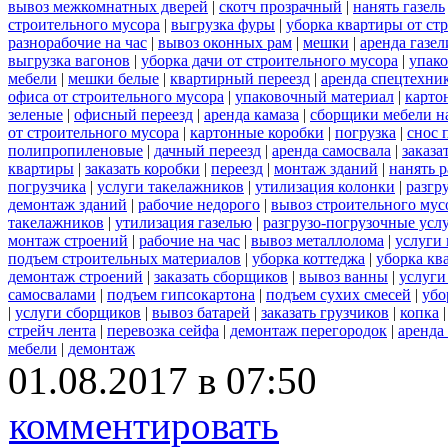
вывоз межкомнатных дверей
|
скотч прозрачный
|
нанять газель
строительного мусора
|
выгрузка фуры
|
уборка квартиры от ст
разнорабочие на час
|
вывоз оконных рам
|
мешки
|
аренда газел
выгрузка вагонов
|
уборка дачи от строительного мусора
|
упако
мебели
|
мешки белые
|
квартирный переезд
|
аренда спецтехни
офиса от строительного мусора
|
упаковочный материал
|
карто
зеленые
|
офисный переезд
|
аренда камаза
|
сборщики мебели на
от строительного мусора
|
картонные коробки
|
погрузка
|
снос 
полипропиленовые
|
дачный переезд
|
аренда самосвала
|
заказа
квартиры
|
заказать коробки
|
переезд
|
монтаж зданий
|
нанять 
погрузчика
|
услуги такелажников
|
утилизация колонки
|
разгр
демонтаж зданий
|
рабочие недорого
|
вывоз строительного мус
такелажников
|
утилизация газелью
|
разгрузо-погрузочные усл
монтаж строений
|
рабочие на час
|
вывоз металлолома
|
услуги 
подъем строительных материалов
|
уборка коттеджа
|
уборка кв
демонтаж строений
|
заказать сборщиков
|
вывоз ванны
|
услуги
самосвалами
|
подъем гипсокартона
|
подъем сухих смесей
|
убо
|
услуги сборщиков
|
вывоз батарей
|
заказать грузчиков
|
копка
стрейч лента
|
перевозка сейфа
|
демонтаж перегородок
|
аренда
мебели
|
демонтаж
01.08.2017 в 07:50
комментировать