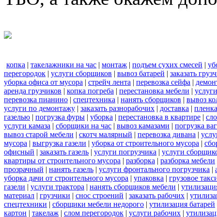
копка
|
такелажники на час
|
монтаж
|
подъем сухих смесей
|
уб
перегородок
|
услуги сборщиков
|
вывоз батарей
|
заказать груз
уборка офиса от мусора
|
стрейч лента
|
перевозка сейфа
|
демон
аренда грузчиков
|
копка погреба
|
перестановка мебели
|
услуг
перевозка пианино
|
спецтехника
|
нанять сборщиков
|
вывоз ко
услуги по демонтажу
|
заказать разнорабочих
|
доставка
|
пленк
газелью
|
погрузка фуры
|
уборка
|
перестановка в квартире
|
сл
услуги камаза
|
сборщики на час
|
вывоз камазами
|
погрузка ва
вывоз старой мебели
|
скотч малярный
|
перевозка дивана
|
услу
мусора
|
выгрузка газели
|
уборка от строительного мусора
|
сбо
офисный
|
заказать газель
|
услуги погрузчика
|
услуги сборщик
квартиры от строительного мусора
|
разборка
|
разборка мебели
прозрачный
|
нанять газель
|
услуги фронтального погрузчика
|
уборка дачи от строительного мусора
|
упаковка
|
грузовое такс
газели
|
услуги трактора
|
нанять сборщиков мебели
|
утилизаци
материал
|
грузчики
|
снос строений
|
заказать рабочих
|
утилиза
спецтехники
|
сборщики мебели недорого
|
утилизация батарей
картон
|
такелаж
|
слом перегородок
|
услуги рабочих
|
утилизац