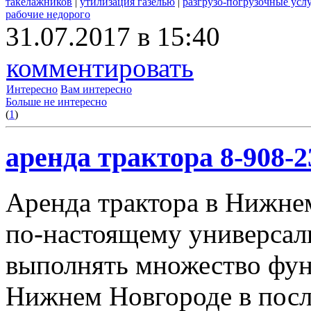
такелажников
|
утилизация газелью
|
разгрузо-погрузочные усл
рабочие недорого
31.07.2017 в 15:40
комментировать
Интересно
Вам интересно
Больше не интересно
(
1
)
аренда трактора 8-908-2
Аренда трактора в Нижнем
по-настоящему универсал
выполнять множество фун
Нижнем Новгороде в посл