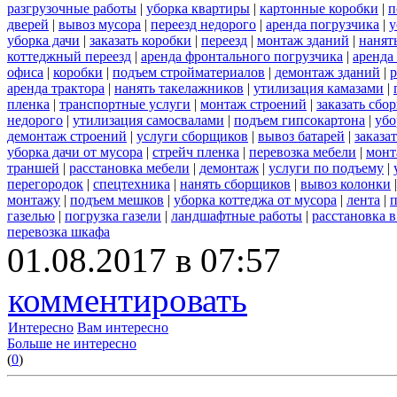
разгрузочные работы
|
уборка квартиры
|
картонные коробки
|
п
дверей
|
вывоз мусора
|
переезд недорого
|
аренда погрузчика
|
у
уборка дачи
|
заказать коробки
|
переезд
|
монтаж зданий
|
нанят
коттеджный переезд
|
аренда фронтального погрузчика
|
аренда
офиса
|
коробки
|
подъем стройматериалов
|
демонтаж зданий
|
р
аренда трактора
|
нанять такелажников
|
утилизация камазами
|
пленка
|
транспортные услуги
|
монтаж строений
|
заказать сбо
недорого
|
утилизация самосвалами
|
подъем гипсокартона
|
убо
демонтаж строений
|
услуги сборщиков
|
вывоз батарей
|
заказа
уборка дачи от мусора
|
стрейч пленка
|
перевозка мебели
|
монт
траншей
|
расстановка мебели
|
демонтаж
|
услуги по подъему
|
перегородок
|
спецтехника
|
нанять сборщиков
|
вывоз колонки
монтажу
|
подъем мешков
|
уборка коттеджа от мусора
|
лента
|
п
газелью
|
погрузка газели
|
ландшафтные работы
|
расстановка в
перевозка шкафа
01.08.2017 в 07:57
комментировать
Интересно
Вам интересно
Больше не интересно
(
0
)