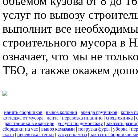
объемом кузова от 8 до 1
услуг по вывозу строител
выполнит все необходимы
строительного мусора в 
означает, что мы не тольк
ТБО, а также окажем доп
нанять сборщиков
|
вывоз колонки
|
аренда грузчиков
|
копка п
коттеджа от мусора
|
лента
|
перевозка пианино
|
спецтехника
|
|
расстановка в квартире
|
услуги по демонтажу
|
заказать разно
сборщики на час
|
вывоз камазами
|
погрузка фуры
|
уборка
|
пер
скотч
|
перевозка стенки
|
услуги камаза
|
заказать сборщиков м