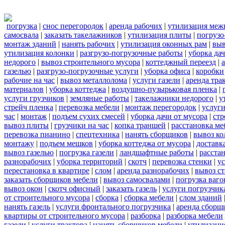
погрузка
|
снос перегородок
|
аренда рабочих
|
утилизация меж
самосвала
|
заказать такелажников
|
утилизация плиты
|
погрузо
монтаж зданий
|
нанять рабочих
|
утилизация оконных рам
|
выв
утилизация колонки
|
разгрузо-погрузочные работы
|
уборка да
недорого
|
вывоз строительного мусора
|
коттеджный переезд
|
газелью
|
разгрузо-погрузочные услуги
|
уборка офиса
|
коробки
рабочие на час
|
вывоз металлолома
|
услуги газели
|
аренда тра
материалов
|
уборка коттеджа
|
воздушно-пузырьковая пленка
|
услуги грузчиков
|
земляные работы
|
такелажники недорого
|
у
стрейч пленка
|
перевозка мебели
|
монтаж перегородок
|
услуг
час
|
монтаж
|
подъем сухих смесей
|
уборка дачи от мусора
|
стр
вывоз плиты
|
грузчики на час
|
копка траншей
|
расстановка ме
перевозка пианино
|
спецтехника
|
нанять сборщиков
|
вывоз ко
монтажу
|
подъем мешков
|
уборка коттеджа от мусора
|
доставк
вывоз газелью
|
погрузка газели
|
ландшафтные работы
|
расста
разнорабочих
|
уборка территорий
|
скотч
|
перевозка стенки
|
ус
перестановка в квартире
|
слом
|
аренда разнорабочих
|
вывоз с
заказать сборщиков мебели
|
вывоз самосвалами
|
погрузка ваго
вывоз окон
|
скотч офисный
|
заказать газель
|
услуги погрузчик
от строительного мусора
|
сборка
|
сборка мебели
|
слом зданий
нанять газель
|
услуги фронтального погрузчика
|
аренда сборщ
квартиры от строительного мусора
|
разборка
|
разборка мебели
газели
|
услуги трактора
|
нанять сборщиков мебели
|
утилизаци