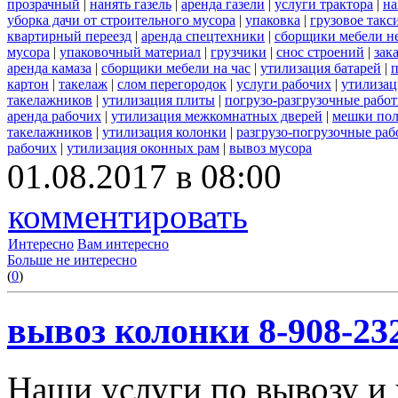
прозрачный
|
нанять газель
|
аренда газели
|
услуги трактора
|
на
уборка дачи от строительного мусора
|
упаковка
|
грузовое такс
квартирный переезд
|
аренда спецтехники
|
сборщики мебели н
мусора
|
упаковочный материал
|
грузчики
|
снос строений
|
зак
аренда камаза
|
сборщики мебели на час
|
утилизация батарей
|
п
картон
|
такелаж
|
слом перегородок
|
услуги рабочих
|
утилизац
такелажников
|
утилизация плиты
|
погрузо-разгрузочные рабо
аренда рабочих
|
утилизация межкомнатных дверей
|
мешки по
такелажников
|
утилизация колонки
|
разгрузо-погрузочные ра
рабочих
|
утилизация оконных рам
|
вывоз мусора
01.08.2017 в 08:00
комментировать
Интересно
Вам интересно
Больше не интересно
(
0
)
вывоз колонки 8-908-23
Наши услуги по вывозу и 