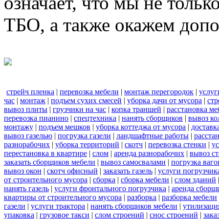
означает, что мы не тольк
ТБО, а также окажем доп
стрейч пленка
|
перевозка мебели
|
монтаж перегородок
|
услуг
час
|
монтаж
|
подъем сухих смесей
|
уборка дачи от мусора
|
стр
вывоз плиты
|
грузчики на час
|
копка траншей
|
расстановка ме
перевозка пианино
|
спецтехника
|
нанять сборщиков
|
вывоз ко
монтажу
|
подъем мешков
|
уборка коттеджа от мусора
|
доставк
вывоз газелью
|
погрузка газели
|
ландшафтные работы
|
расста
разнорабочих
|
уборка территорий
|
скотч
|
перевозка стенки
|
ус
перестановка в квартире
|
слом
|
аренда разнорабочих
|
вывоз с
заказать сборщиков мебели
|
вывоз самосвалами
|
погрузка ваго
вывоз окон
|
скотч офисный
|
заказать газель
|
услуги погрузчик
от строительного мусора
|
сборка
|
сборка мебели
|
слом зданий
нанять газель
|
услуги фронтального погрузчика
|
аренда сборщ
квартиры от строительного мусора
|
разборка
|
разборка мебели
газели
|
услуги трактора
|
нанять сборщиков мебели
|
утилизаци
упаковка
|
грузовое такси
|
слом строений
|
снос строений
|
зака