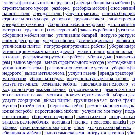
услуги фронтального погрузчика
|
аренда сборщиков мебели
|
строительного мусора
|
разборка
|
разборка мебели
|
снос здани
нанять газель
|
аренда газели
|
услуги трактора
|
нанять сборщик
строительного мусора
|
упаковка
|
грузовое такси
|
слом строен
аренда спецтехники
|
сборщики мебели недорого
|
утилизация 
материал
|
грузчики
|
снос строений
|
заказать рабочих
|
утилиза
сборщики мебели на час
|
утилизация батарей
|
погрузо-разгруз
слом перегородок
|
услуги рабочих
|
утилизация окон
|
мешки з
утилизация плиты
|
погрузо-разгрузочные работы
|
уборка квар
утилизация межкомнатных дверей
|
мешки полипропиленовые
колонки
|
разгрузо-погрузочные работы
|
уборка дачи
|
заказать
рам
|
вывоз мусора
|
вывоз строительного мусора
|
коттеджный 
утилизация газелью
|
разгрузо-погрузочные услуги
|
уборка офи
недорого
|
вывоз металлолома
|
услуги газели
|
аренда трактора
материалов
|
уборка коттеджа
|
воздушно-пупырчатая пленка
|
т
услуги грузчиков
|
земляные работы
|
такелажники недорого
|
у
воздушно-пузырьковая пленка
|
грузоперевозки
|
демонтаж стр
такелажники на час
|
монтаж
|
подъем сухих смесей
|
уборка дач
услуги сборщиков
|
вывоз плиты
|
грузчики на час
|
копка тран
мусора
|
стрейч лента
|
перевозка сейфа
|
демонтаж перегородок
копка погреба
|
перестановка мебели
|
услуги по монтажу
|
подъ
спецтехника
|
сборщики недорого
|
вывоз газелью
|
погрузка га
заказать разнорабочих
|
доставка
|
пленка
|
перевозка шкафа
|
ус
уборка
|
перестановка в квартире
|
слом
|
услуги разнорабочих
|
сборщиков мебели
|
вывоз самосвалами
|
погрузка вагонов
|
убо