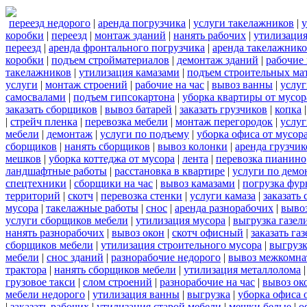
переезд недорого
|
аренда погрузчика
|
услуги такелажников
|
у
коробки
|
переезд
|
монтаж зданий
|
нанять рабочих
|
утилизаци
переезд
|
аренда фронтального погрузчика
|
аренда такелажник
коробки
|
подъем стройматериалов
|
демонтаж зданий
|
рабочие
такелажников
|
утилизация камазами
|
подъем строительных ма
услуги
|
монтаж строений
|
рабочие на час
|
вывоз ванны
|
услуг
самосвалами
|
подъем гипсокартона
|
уборка квартиры от мусор
заказать сборщиков
|
вывоз батарей
|
заказать грузчиков
|
копка
|
стрейч пленка
|
перевозка мебели
|
монтаж перегородок
|
услу
мебели
|
демонтаж
|
услуги по подъему
|
уборка офиса от мусор
сборщиков
|
нанять сборщиков
|
вывоз колонки
|
аренда грузчик
мешков
|
уборка коттеджа от мусора
|
лента
|
перевозка пианино
ландшафтные работы
|
расстановка в квартире
|
услуги по демо
спецтехники
|
сборщики на час
|
вывоз камазами
|
погрузка фу
территорий
|
скотч
|
перевозка стенки
|
услуги камаза
|
заказать
мусора
|
такелажные работы
|
снос
|
аренда разнорабочих
|
вывоз
услуги сборщиков мебели
|
утилизация мусора
|
выгрузка газел
нанять разнорабочих
|
вывоз окон
|
скотч офисный
|
заказать газ
сборщиков мебели
|
утилизация строительного мусора
|
выгруз
мебели
|
снос зданий
|
разнорабочие недорого
|
вывоз межкомна
трактора
|
нанять сборщиков мебели
|
утилизация металлолома
грузовое такси
|
слом строений
|
разнорабочие на час
|
вывоз ок
мебели недорого
|
утилизация ванны
|
выгрузка
|
уборка офиса 
|
заказать рабочих
|
утилизация старой мебели
|
мешки белые
|
о