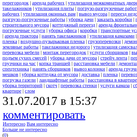
перегородок
|
аренда рабочих
|
утилизация межкомнатных двер
такелажников
|
утилизация плиты
|
погрузо-разгрузочные рабо
рабочих
|
утилизация оконных рам
|
вывоз мусора
|
переезд нед
разгрузо-погрузочные работы
|
уборка дачи
|
заказать коробки
|
строительного мусора
|
коттеджный переезд
|
аренда фронтальн
погрузочные услуги
|
уборка офиса
|
коробки
|
транспортные ус
|
аренда трактора
|
нанять такелажников
|
утилизация камазами
пленка
|
воздушно-пузырьковая пленка
|
грузоперевозки
|
демон
земляные работы
|
такелажники недорого
|
утилизация самосва
перевозка мебели
|
монтаж перегородок
|
услуги сборщиков
|
вы
подъем сухих смесей
|
уборка дачи от мусора
|
стрейч лента
|
пе
грузчики на час
|
копка траншей
|
расстановка мебели
|
демонта
спецтехника
|
нанять сборщиков
|
вывоз колонки
|
аренда грузч
мешков
|
уборка коттеджа от мусора
|
доставка
|
пленка
|
перево
погрузка газели
|
ландшафтные работы
|
расстановка в квартире
уборка территорий
|
скотч
|
перевозка стенки
|
услуги камаза
|
с
квартире
|
слом
31.07.2017 в 15:37
комментировать
Интересно
Вам интересно
Больше не интересно
(
0
)