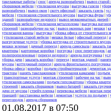
такелажные работы
|
снос
|
аренда разнорабочих
|
вывоз старой
сборщиков мебели
|
утилизация мусора
|
выгрузка газели
|
уборк
разнорабочих
|
вывоз окон
|
скотч офисный
|
заказать газель
|
ус
мебели
|
утилизация строительного мусора
|
выгрузка фуры
|
уб
зданий
|
разнорабочие недорого
|
вывоз межкомнатных дверей
сборщиков мебели
|
утилизация металлолома
|
выгрузка вагоно
строений
|
разнорабочие на час
|
вывоз оконных рам
|
мешки
|
к
утилизация ванны
|
выгрузка
|
уборка офиса от строительного 
|
утилизация старой мебели
|
мешки белые
|
офисный переезд
|
а
разгрузочные услуги
|
уборка коттеджа от строительного мусор
мешки зеленые
|
дачный переезд
|
аренда самосвала
|
заказать т
квартиры
|
картонные коробки
|
погрузка
|
снос перегородок
|
а
полипропиленовые
|
переезд недорого
|
аренда погрузчика
|
усл
уборка дачи
|
заказать коробки
|
переезд
|
монтаж зданий
|
нанят
мусора
|
коттеджный переезд
|
аренда фронтального погрузчика
уборка офиса
|
коробки
|
подъем стройматериалов
|
демонтаж з
трактора
|
нанять такелажников
|
утилизация камазами
|
подъем
|
транспортные услуги
|
монтаж строений
|
рабочие на час
|
выв
утилизация самосвалами
|
подъем гипсокартона
|
уборка кварти
строений
|
заказать сборщиков
|
вывоз батарей
|
заказать грузчи
дачи от мусора
|
стрейч пленка
|
перевозка мебели
|
монтаж пер
траншей
|
расстановка мебели
|
демонтаж
|
услуги по подъему
|
перегородок
|
аренда сборщиков
01.08.2017 в 07:50