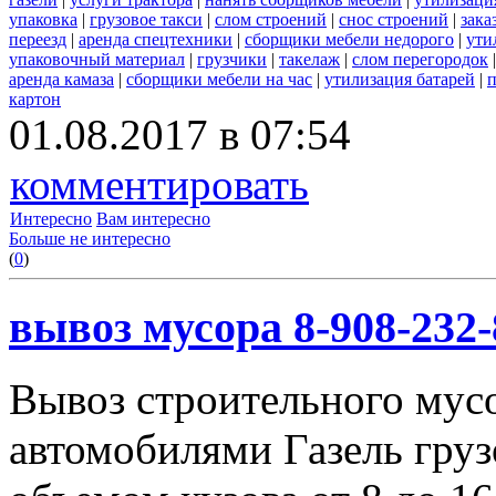
упаковка
|
грузовое такси
|
слом строений
|
снос строений
|
зака
переезд
|
аренда спецтехники
|
сборщики мебели недорого
|
ути
упаковочный материал
|
грузчики
|
такелаж
|
слом перегородок
аренда камаза
|
сборщики мебели на час
|
утилизация батарей
|
п
картон
01.08.2017 в 07:54
комментировать
Интересно
Вам интересно
Больше не интересно
(
0
)
вывоз мусора 8-908-232-
Вывоз строительного мус
автомобилями Газель груз