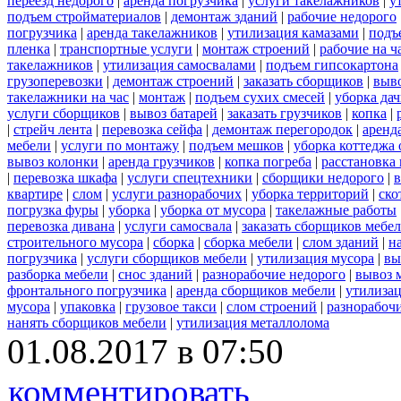
переезд недорого
|
аренда погрузчика
|
услуги такелажников
|
у
подъем стройматериалов
|
демонтаж зданий
|
рабочие недорого
погрузчика
|
аренда такелажников
|
утилизация камазами
|
подъ
пленка
|
транспортные услуги
|
монтаж строений
|
рабочие на ч
такелажников
|
утилизация самосвалами
|
подъем гипсокартона
грузоперевозки
|
демонтаж строений
|
заказать сборщиков
|
выв
такелажники на час
|
монтаж
|
подъем сухих смесей
|
уборка дач
услуги сборщиков
|
вывоз батарей
|
заказать грузчиков
|
копка
|
|
стрейч лента
|
перевозка сейфа
|
демонтаж перегородок
|
аренд
мебели
|
услуги по монтажу
|
подъем мешков
|
уборка коттеджа 
вывоз колонки
|
аренда грузчиков
|
копка погреба
|
расстановка 
|
перевозка шкафа
|
услуги спецтехники
|
сборщики недорого
|
в
квартире
|
слом
|
услуги разнорабочих
|
уборка территорий
|
ско
погрузка фуры
|
уборка
|
уборка от мусора
|
такелажные работы
перевозка дивана
|
услуги самосвала
|
заказать сборщиков мебе
строительного мусора
|
сборка
|
сборка мебели
|
слом зданий
|
н
погрузчика
|
услуги сборщиков мебели
|
утилизация мусора
|
вы
разборка мебели
|
снос зданий
|
разнорабочие недорого
|
вывоз 
фронтального погрузчика
|
аренда сборщиков мебели
|
утилизац
мусора
|
упаковка
|
грузовое такси
|
слом строений
|
разнорабочи
нанять сборщиков мебели
|
утилизация металлолома
01.08.2017 в 07:50
комментировать