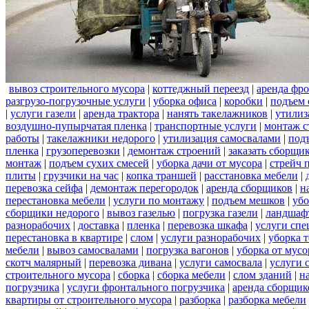
вывоз строительного мусора
|
коттеджный переезд
|
аренда фро
разгрузо-погрузочные услуги
|
уборка офиса
|
коробки
|
подъем 
|
услуги газели
|
аренда трактора
|
нанять такелажников
|
утилиз
воздушно-пупырчатая пленка
|
транспортные услуги
|
монтаж с
работы
|
такелажники недорого
|
утилизация самосвалами
|
под
пленка
|
грузоперевозки
|
демонтаж строений
|
заказать сборщи
монтаж
|
подъем сухих смесей
|
уборка дачи от мусора
|
стрейч 
плиты
|
грузчики на час
|
копка траншей
|
расстановка мебели
|
перевозка сейфа
|
демонтаж перегородок
|
аренда сборщиков
|
н
перестановка мебели
|
услуги по монтажу
|
подъем мешков
|
убо
сборщики недорого
|
вывоз газелью
|
погрузка газели
|
ландшаф
разнорабочих
|
доставка
|
пленка
|
перевозка шкафа
|
услуги спе
перестановка в квартире
|
слом
|
услуги разнорабочих
|
уборка 
мебели
|
вывоз самосвалами
|
погрузка вагонов
|
уборка от мусо
скотч малярный
|
перевозка дивана
|
услуги самосвала
|
услуги 
строительного мусора
|
сборка
|
сборка мебели
|
слом зданий
|
н
погрузчика
|
услуги фронтального погрузчика
|
аренда сборщик
квартиры от строительного мусора
|
разборка
|
разборка мебели