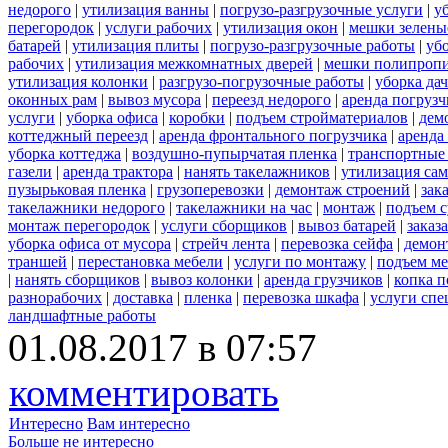
недорого
|
утилизация ванны
|
погрузо-разгрузочные услуги
|
у
перегородок
|
услуги рабочих
|
утилизация окон
|
мешки зелены
батарей
|
утилизация плиты
|
погрузо-разгрузочные работы
|
уб
рабочих
|
утилизация межкомнатных дверей
|
мешки полипроп
утилизация колонки
|
разгрузо-погрузочные работы
|
уборка да
оконных рам
|
вывоз мусора
|
переезд недорого
|
аренда погрузч
услуги
|
уборка офиса
|
коробки
|
подъем стройматериалов
|
дем
коттеджный переезд
|
аренда фронтального погрузчика
|
аренда
уборка коттеджа
|
воздушно-пупырчатая пленка
|
транспортные
газели
|
аренда трактора
|
нанять такелажников
|
утилизация са
пузырьковая пленка
|
грузоперевозки
|
демонтаж строений
|
зак
такелажники недорого
|
такелажники на час
|
монтаж
|
подъем с
монтаж перегородок
|
услуги сборщиков
|
вывоз батарей
|
заказ
уборка офиса от мусора
|
стрейч лента
|
перевозка сейфа
|
демон
траншей
|
перестановка мебели
|
услуги по монтажу
|
подъем м
|
нанять сборщиков
|
вывоз колонки
|
аренда грузчиков
|
копка п
разнорабочих
|
доставка
|
пленка
|
перевозка шкафа
|
услуги спе
ландшафтные работы
01.08.2017 в 07:57
комментировать
Интересно
Вам интересно
Больше не интересно