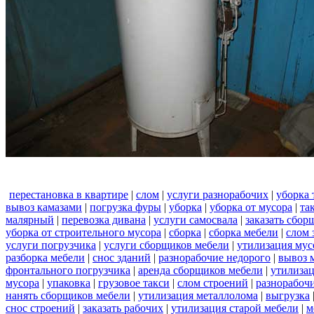
перестановка в квартире
|
слом
|
услуги разнорабочих
|
уборка 
вывоз камазами
|
погрузка фуры
|
уборка
|
уборка от мусора
|
та
малярный
|
перевозка дивана
|
услуги самосвала
|
заказать сбор
уборка от строительного мусора
|
сборка
|
сборка мебели
|
слом 
услуги погрузчика
|
услуги сборщиков мебели
|
утилизация мус
разборка мебели
|
снос зданий
|
разнорабочие недорого
|
вывоз 
фронтального погрузчика
|
аренда сборщиков мебели
|
утилизац
мусора
|
упаковка
|
грузовое такси
|
слом строений
|
разнорабочи
нанять сборщиков мебели
|
утилизация металлолома
|
выгрузка
снос строений
|
заказать рабочих
|
утилизация старой мебели
|
м