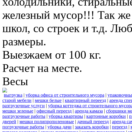
холодильники, стиральны
железный мусор!!! Так же
школ, со строек и т.д. Лю
размеры.
Выезжаем от 100 кг.
Расчет на месте.
Весы
выгрузка
|
уборка офиса от строительного мусора
|
упаковочны
старой мебели
|
мешки белые
|
квартирный переезд
|
аренда сп
разгрузочные услуги
|
уборка коттеджа от строительного мусор
мешки зеленые
|
офисный переезд
|
аренда камаза
|
сборщики ме
разгрузочные работы
|
уборка квартиры
|
картонные коробки
|
п
дверей
|
мешки полипропиленовые
|
дачный переезд
|
аренда са
погрузочные работы
|
уборка дачи
|
заказать коробки
|
переезд
|