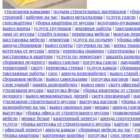
утилизация камазами
|
подъем строительных материалов
|
убор
строений
|
рабочие на час
|
вывоз металлолома
|
услуги газели
|
гипсокартона
|
уборка квартиры от мусора
|
воздушно-пузырько
вывоз ванны
|
услуги грузчиков
|
земляные работы
|
такелажник
дачи от мусора
|
стрейч пленка
|
перевозка мебели
|
монтаж пер
расстановка мебели
|
демонтаж
|
услуги по подъему
|
уборка оф
аренда сборщиков
|
вывоз плиты
|
грузчики на час
|
копка тран
коттеджа от мусора
|
лента
|
перевозка пианино
|
спецтехника
|
расстановка в квартире
|
услуги по демонтажу
|
заказать разнор
сборщики недорого
|
вывоз газелью
|
погрузка газели
|
ландшаф
территорий
|
скотч
|
перевозка стенки
|
услуги камаза
|
сборщики
такелажные работы
|
снос
|
аренда разнорабочих
|
вывоз старой
сборщиков мебели
|
вывоз самосвалами
|
погрузка вагонов
|
выг
слом зданий
|
нанять разнорабочих
|
вывоз окон
|
скотч офисны
утилизация мусора
|
выгрузка фуры
|
уборка квартиры от строи
недорого
|
вывоз межкомнатных дверей
|
скотч прозрачный
|
на
утилизация строительного мусора
|
выгрузка вагонов
|
уборка д
разнорабочие на час
|
вывоз оконных рам
|
мешки
|
аренда газел
выгрузка
|
уборка офиса от строительного мусора
|
упаковочный
мебели
|
мешки белые
|
квартирный переезд
|
аренда спецтехни
услуги
|
уборка коттеджа от строительного мусора
|
картон
|
так
|
офисный переезд
|
аренда камаза
|
сборщики мебели на час
|
ут
уборка квартиры
|
картонные коробки
|
погрузка
|
снос перегор