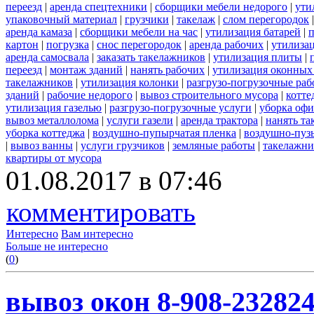
переезд
|
аренда спецтехники
|
сборщики мебели недорого
|
ути
упаковочный материал
|
грузчики
|
такелаж
|
слом перегородок
аренда камаза
|
сборщики мебели на час
|
утилизация батарей
|
п
картон
|
погрузка
|
снос перегородок
|
аренда рабочих
|
утилиза
аренда самосвала
|
заказать такелажников
|
утилизация плиты
|
переезд
|
монтаж зданий
|
нанять рабочих
|
утилизация оконных
такелажников
|
утилизация колонки
|
разгрузо-погрузочные ра
зданий
|
рабочие недорого
|
вывоз строительного мусора
|
котте
утилизация газелью
|
разгрузо-погрузочные услуги
|
уборка офи
вывоз металлолома
|
услуги газели
|
аренда трактора
|
нанять т
уборка коттеджа
|
воздушно-пупырчатая пленка
|
воздушно-пуз
|
вывоз ванны
|
услуги грузчиков
|
земляные работы
|
такелажни
квартиры от мусора
01.08.2017 в 07:46
комментировать
Интересно
Вам интересно
Больше не интересно
(
0
)
вывоз окон 8-908-23282