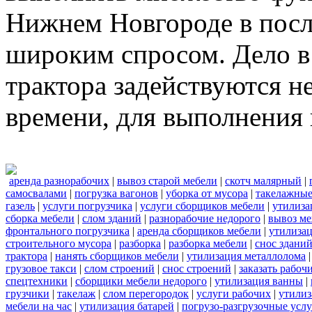
Нижнем Новгороде в посл
широким спросом. Дело в 
трактора задействуются н
времени, для выполнения 
аренда разнорабочих
|
вывоз старой мебели
|
скотч малярный
|
самосвалами
|
погрузка вагонов
|
уборка от мусора
|
такелажные
газель
|
услуги погрузчика
|
услуги сборщиков мебели
|
утилиза
сборка мебели
|
слом зданий
|
разнорабочие недорого
|
вывоз м
фронтального погрузчика
|
аренда сборщиков мебели
|
утилизац
строительного мусора
|
разборка
|
разборка мебели
|
снос здани
трактора
|
нанять сборщиков мебели
|
утилизация металлолома
грузовое такси
|
слом строений
|
снос строений
|
заказать рабоч
спецтехники
|
сборщики мебели недорого
|
утилизация ванны
|
грузчики
|
такелаж
|
слом перегородок
|
услуги рабочих
|
утилиз
мебели на час
|
утилизация батарей
|
погрузо-разгрузочные усл