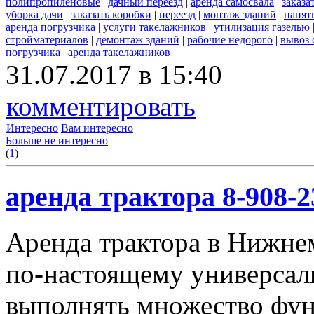
полипропиленовые
|
дачный переезд
|
аренда самосвала
|
заказа
уборка дачи
|
заказать коробки
|
переезд
|
монтаж зданий
|
нанят
аренда погрузчика
|
услуги такелажников
|
утилизация газелью
стройматериалов
|
демонтаж зданий
|
рабочие недорого
|
вывоз 
погрузчика
|
аренда такелажников
31.07.2017 в 15:40
комментировать
Интересно
Вам интересно
Больше не интересно
(
1
)
аренда трактора 8-908-2
Аренда трактора в Нижнем
по-настоящему универсал
выполнять множество фун