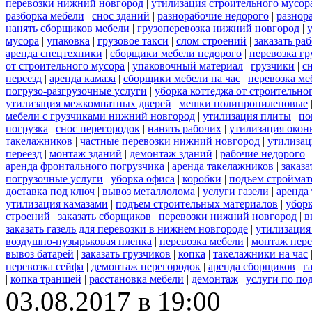
перевозки нижний новгород
|
утилизация строительного мусор
разборка мебели
|
снос зданий
|
разнорабочие недорого
|
разнор
нанять сборщиков мебели
|
грузоперевозка нижний новгород
|
мусора
|
упаковка
|
грузовое такси
|
слом строений
|
заказать ра
аренда спецтехники
|
сборщики мебели недорого
|
перевозка гр
от строительного мусора
|
упаковочный материал
|
грузчики
|
с
переезд
|
аренда камаза
|
сборщики мебели на час
|
перевозка ме
погрузо-разгрузочные услуги
|
уборка коттеджа от строительно
утилизация межкомнатных дверей
|
мешки полипропиленовые
мебели с грузчиками нижний новгород
|
утилизация плиты
|
по
погрузка
|
снос перегородок
|
нанять рабочих
|
утилизация окон
такелажников
|
частные перевозки нижний новгород
|
утилизац
переезд
|
монтаж зданий
|
демонтаж зданий
|
рабочие недорого
аренда фронтального погрузчика
|
аренда такелажников
|
заказ
погрузочные услуги
|
уборка офиса
|
коробки
|
подъем строймат
доставка под ключ
|
вывоз металлолома
|
услуги газели
|
аренда
утилизация камазами
|
подъем строительных материалов
|
уборк
строений
|
заказать сборщиков
|
перевозки нижний новгород
|
в
заказать газель для перевозки в нижнем новгороде
|
утилизация
воздушно-пузырьковая пленка
|
перевозка мебели
|
монтаж пере
вывоз батарей
|
заказать грузчиков
|
копка
|
такелажники на час
перевозка сейфа
|
демонтаж перегородок
|
аренда сборщиков
|
г
|
копка траншей
|
расстановка мебели
|
демонтаж
|
услуги по по
03.08.2017 в 19:00