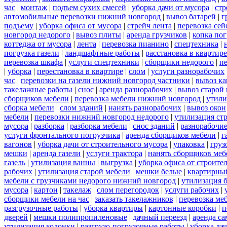
час
|
монтаж
|
подъем сухих смесей
|
уборка дачи от мусора
|
стр
автомобильные перевозки нижний новгород
|
вывоз батарей
|
г
подъему
|
уборка офиса от мусора
|
стрейч лента
|
перевозка сей
новгород недорого
|
вывоз плиты
|
аренда грузчиков
|
копка пог
коттеджа от мусора
|
лента
|
перевозка пианино
|
спецтехника
|
погрузка газели
|
ландшафтные работы
|
расстановка в квартире
перевозка шкафа
|
услуги спецтехники
|
сборщики недорого
|
п
|
уборка
|
перестановка в квартире
|
слом
|
услуги разнорабочих
час
|
перевозки на газели нижний новгород частники
|
вывоз к
такелажные работы
|
снос
|
аренда разнорабочих
|
вывоз старой
сборщиков мебели
|
перевозка мебели нижний новгород
|
утили
сборка мебели
|
слом зданий
|
нанять разнорабочих
|
вывоз окон
мебели
|
перевозки нижний новгород недорого
|
утилизация ст
мусора
|
разборка
|
разборка мебели
|
снос зданий
|
разнорабочие
услуги фронтального погрузчика
|
аренда сборщиков мебели
|
г
вагонов
|
уборка дачи от строительного мусора
|
упаковка
|
груз
мешки
|
аренда газели
|
услуги трактора
|
нанять сборщиков меб
газель
|
утилизация ванны
|
выгрузка
|
уборка офиса от строите
рабочих
|
утилизация старой мебели
|
мешки белые
|
квартирный
мебели с грузчиками недорого нижний новгород
|
утилизация 
мусора
|
картон
|
такелаж
|
слом перегородок
|
услуги рабочих
|
сборщики мебели на час
|
заказать такелажников
|
перевозка ме
разгрузочные работы
|
уборка квартиры
|
картонные коробки
|
п
дверей
|
мешки полипропиленовые
|
дачный переезд
|
аренда са
утилизация колонки
|
разгрузо-погрузочные работы
|
уборка да