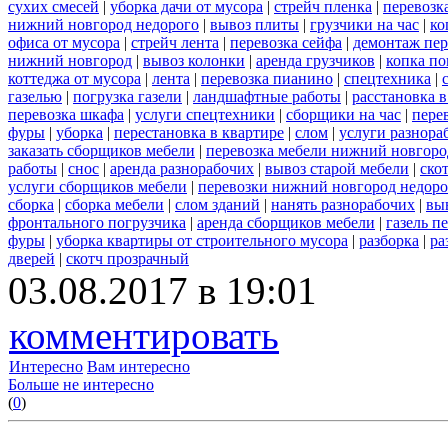
сухих смесей
|
уборка дачи от мусора
|
стрейч пленка
|
перевозк
нижний новгород недорого
|
вывоз плиты
|
грузчики на час
|
ко
офиса от мусора
|
стрейч лента
|
перевозка сейфа
|
демонтаж пер
нижний новгород
|
вывоз колонки
|
аренда грузчиков
|
копка по
коттеджа от мусора
|
лента
|
перевозка пианино
|
спецтехника
|
газелью
|
погрузка газели
|
ландшафтные работы
|
расстановка в
перевозка шкафа
|
услуги спецтехники
|
сборщики на час
|
пере
фуры
|
уборка
|
перестановка в квартире
|
слом
|
услуги разнора
заказать сборщиков мебели
|
перевозка мебели нижний новгоро
работы
|
снос
|
аренда разнорабочих
|
вывоз старой мебели
|
ско
услуги сборщиков мебели
|
перевозки нижний новгород недоро
сборка
|
сборка мебели
|
слом зданий
|
нанять разнорабочих
|
вы
фронтального погрузчика
|
аренда сборщиков мебели
|
газель п
фуры
|
уборка квартиры от строительного мусора
|
разборка
|
ра
дверей
|
скотч прозрачный
03.08.2017 в 19:01
комментировать
Интересно
Вам интересно
Больше не интересно
(
0
)