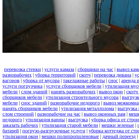
перевозка стенки
|
услуги камаза
|
сборщики на час
|
вывоз кам
разнорабочих
|
уборка территорий
|
скотч
|
перевозка дивана
|
у
вагонов
|
уборка от мусора
|
такелажные работы
|
снос
|
аренда 
услуги погрузчика
|
услуги сборщиков мебели
|
утилизация мус
мебели
|
слом зданий
|
нанять разнорабочих
|
вывоз окон
|
скотч
сборщиков мебели
|
утилизация строительного мусора
|
выгруз
мебели
|
снос зданий
|
разнорабочие недорого
|
вывоз межкомна
нанять сборщиков мебели
|
утилизация металлолома
|
выгрузка 
слом строений
|
разнорабочие на час
|
вывоз оконных рам
|
меш
недорого
|
утилизация ванны
|
выгрузка
|
уборка офиса от стро
заказать рабочих
|
утилизация старой мебели
|
мешки зеленые
|
батарей
|
погрузо-разгрузочные услуги
|
уборка коттеджа от ст
утилизация окон
|
мешки полипропиленовые
|
дачный переезд
|