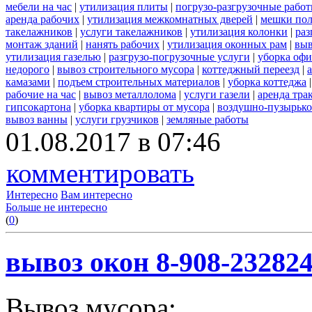
мебели на час
|
утилизация плиты
|
погрузо-разгрузочные рабо
аренда рабочих
|
утилизация межкомнатных дверей
|
мешки по
такелажников
|
услуги такелажников
|
утилизация колонки
|
раз
монтаж зданий
|
нанять рабочих
|
утилизация оконных рам
|
выв
утилизация газелью
|
разгрузо-погрузочные услуги
|
уборка офи
недорого
|
вывоз строительного мусора
|
коттеджный переезд
|
камазами
|
подъем строительных материалов
|
уборка коттеджа
рабочие на час
|
вывоз металлолома
|
услуги газели
|
аренда тра
гипсокартона
|
уборка квартиры от мусора
|
воздушно-пузырько
вывоз ванны
|
услуги грузчиков
|
земляные работы
01.08.2017 в 07:46
комментировать
Интересно
Вам интересно
Больше не интересно
(
0
)
вывоз окон 8-908-23282
Вывоз мусора: