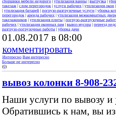
сборщики мебели недорого
|
утилизация ванны
|
выгрузка
|
убо
такелаж
|
слом перегородок
|
услуги рабочих
|
утилизация окон
|
утилизация батарей
|
погрузо-разгрузочные услуги
|
уборка ко
перегородок
|
аренда рабочих
|
утилизация межкомнатных двер
такелажников
|
утилизация плиты
|
погрузо-разгрузочные рабо
рабочих
|
утилизация оконных рам
|
вывоз мусора
|
переезд нед
разгрузо-погрузочные работы
|
уборка дачи
01.08.2017 в 08:00
комментировать
Интересно
Вам интересно
Больше не интересно
(
0
)
вывоз колонки 8-908-23
Наши услуги по вывозу и 
Обратившись к нам, вы из