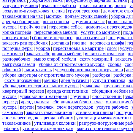
материалов
|
уборка коттеджа
|
воздушно-пупырчатая пленка
|
т
услуги грузчиков
|
земляные работы
|
такелажники недорого
|
у
воздушно-пузырьковая пленка
|
грузоперевозки
|
демонтаж стр
такелажники на час
|
монтаж
|
подъем сухих смесей
|
уборка дач
аренда сборщиков
|
вывоз плиты
|
грузчики на час
|
копка тран
мусора
|
стрейч лента
|
перевозка сейфа
|
демонтаж перегородок
копка погреба
|
перестановка мебели
|
услуги по монтажу
|
подъ
спецтехники
|
сборщики недорого
|
вывоз газелью
|
погрузка га
заказать разнорабочих
|
доставка
|
пленка
|
перевозка шкафа
|
пе
погрузка фуры
|
уборка
|
перестановка в квартире
|
слом
|
услуг
самосвала
|
заказать сборщиков мебели
|
вывоз самосвалами
|
по
разнорабочих
|
вывоз старой мебели
|
скотч малярный
|
заказать
выгрузка газели
|
уборка от строительного мусора
|
сборка
|
сбо
офисный
|
нанять газель
|
услуги фронтального погрузчика
|
ар
уборка квартиры от строительного мусора
|
разборка
|
разборка
|
скотч прозрачный
|
мешки
|
аренда газели
|
услуги трактора
|
н
уборка дачи от строительного мусора
|
упаковка
|
грузовое такс
квартирный переезд
|
аренда спецтехники
|
сборщики мебели н
мусора
|
упаковочный материал
|
грузчики
|
снос строений
|
зак
переезд
|
аренда камаза
|
сборщики мебели на час
|
утилизация б
мусора
|
картон
|
такелаж
|
слом перегородок
|
услуги рабочих
|
самосвала
|
заказать такелажников
|
утилизация плиты
|
погрузо
снос перегородок
|
аренда рабочих
|
утилизация межкомнатных 
такелажников
|
утилизация колонки
|
разгрузо-погрузочные ра
рабочих
|
утилизация оконных рам
|
вывоз строительного мусор