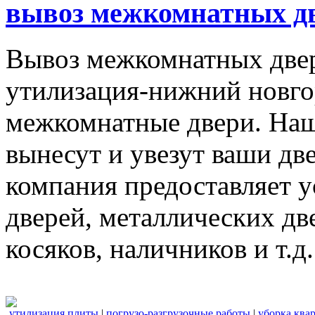
вывоз межкомнатных дв
Вывоз межкомнатных две
утилизация-нижний новго
межкомнатные двери. Наш
вынесут и увезут ваши дв
компания предоставляет 
дверей, металлических дв
косяков, наличников и т.д.
утилизация плиты
|
погрузо-разгрузочные работы
|
уборка ква