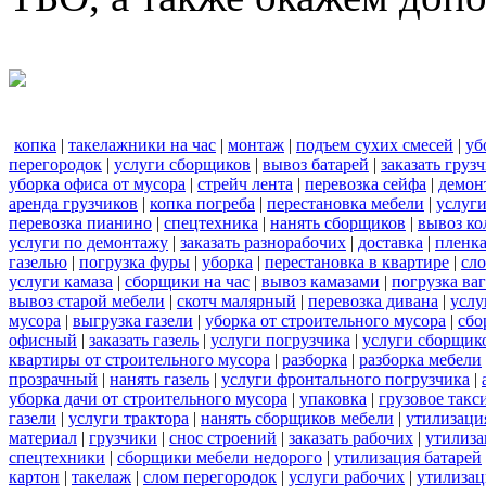
копка
|
такелажники на час
|
монтаж
|
подъем сухих смесей
|
уб
перегородок
|
услуги сборщиков
|
вывоз батарей
|
заказать груз
уборка офиса от мусора
|
стрейч лента
|
перевозка сейфа
|
демон
аренда грузчиков
|
копка погреба
|
перестановка мебели
|
услуг
перевозка пианино
|
спецтехника
|
нанять сборщиков
|
вывоз ко
услуги по демонтажу
|
заказать разнорабочих
|
доставка
|
пленк
газелью
|
погрузка фуры
|
уборка
|
перестановка в квартире
|
сл
услуги камаза
|
сборщики на час
|
вывоз камазами
|
погрузка ва
вывоз старой мебели
|
скотч малярный
|
перевозка дивана
|
услу
мусора
|
выгрузка газели
|
уборка от строительного мусора
|
сбо
офисный
|
заказать газель
|
услуги погрузчика
|
услуги сборщик
квартиры от строительного мусора
|
разборка
|
разборка мебели
прозрачный
|
нанять газель
|
услуги фронтального погрузчика
|
уборка дачи от строительного мусора
|
упаковка
|
грузовое такс
газели
|
услуги трактора
|
нанять сборщиков мебели
|
утилизаци
материал
|
грузчики
|
снос строений
|
заказать рабочих
|
утилиза
спецтехники
|
сборщики мебели недорого
|
утилизация батарей
картон
|
такелаж
|
слом перегородок
|
услуги рабочих
|
утилизац