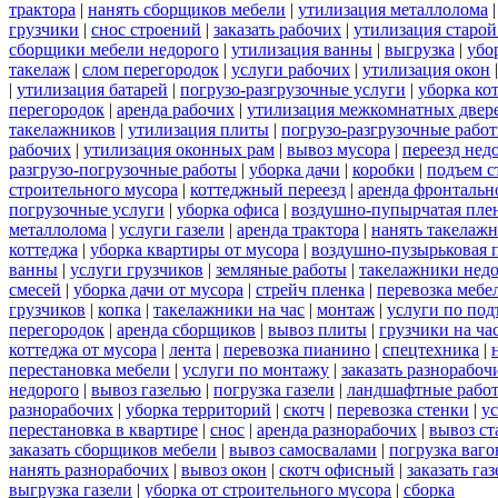
трактора
|
нанять сборщиков мебели
|
утилизация металлолома
грузчики
|
снос строений
|
заказать рабочих
|
утилизация старой
сборщики мебели недорого
|
утилизация ванны
|
выгрузка
|
убо
такелаж
|
слом перегородок
|
услуги рабочих
|
утилизация окон
|
утилизация батарей
|
погрузо-разгрузочные услуги
|
уборка ко
перегородок
|
аренда рабочих
|
утилизация межкомнатных двер
такелажников
|
утилизация плиты
|
погрузо-разгрузочные рабо
рабочих
|
утилизация оконных рам
|
вывоз мусора
|
переезд нед
разгрузо-погрузочные работы
|
уборка дачи
|
коробки
|
подъем с
строительного мусора
|
коттеджный переезд
|
аренда фронтальн
погрузочные услуги
|
уборка офиса
|
воздушно-пупырчатая пле
металлолома
|
услуги газели
|
аренда трактора
|
нанять такелаж
коттеджа
|
уборка квартиры от мусора
|
воздушно-пузырьковая 
ванны
|
услуги грузчиков
|
земляные работы
|
такелажники нед
смесей
|
уборка дачи от мусора
|
стрейч пленка
|
перевозка мебе
грузчиков
|
копка
|
такелажники на час
|
монтаж
|
услуги по под
перегородок
|
аренда сборщиков
|
вывоз плиты
|
грузчики на ча
коттеджа от мусора
|
лента
|
перевозка пианино
|
спецтехника
|
перестановка мебели
|
услуги по монтажу
|
заказать разнорабоч
недорого
|
вывоз газелью
|
погрузка газели
|
ландшафтные рабо
разнорабочих
|
уборка территорий
|
скотч
|
перевозка стенки
|
ус
перестановка в квартире
|
снос
|
аренда разнорабочих
|
вывоз ст
заказать сборщиков мебели
|
вывоз самосвалами
|
погрузка ваго
нанять разнорабочих
|
вывоз окон
|
скотч офисный
|
заказать газ
выгрузка газели
|
уборка от строительного мусора
|
сборка