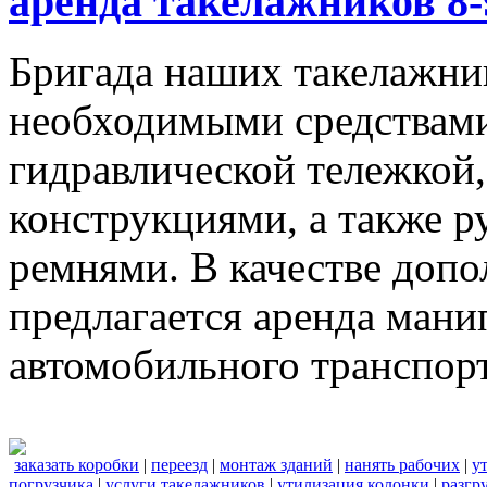
аренда такелажников 8-
Бригада наших такелажник
необходимыми средствами,
гидравлической тележкой
конструкциями, а также 
ремнями. В качестве доп
предлагается аренда мани
автомобильного транспорт
заказать коробки
|
переезд
|
монтаж зданий
|
нанять рабочих
|
у
погрузчика
|
услуги такелажников
|
утилизация колонки
|
разгр