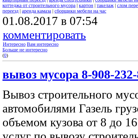
коттеджа от строительного мусора
|
картон
|
такелаж
|
слом пер
переезд
|
аренда камаза
|
сборщики мебели на час
01.08.2017 в 07:54
комментировать
Интересно
Вам интересно
Больше не интересно
(
0
)
вывоз мусора 8-908-232-
Вывоз строительного мус
автомобилями Газель груз
объемом кузова от 8 до 1
услуг по вывозу строител