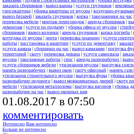
камазами
|
подъем строительных материалов
|
уборка коттеджа
заказать сборщиков
|
вывоз ванны
|
услуги грузчиков
|
земляные
гипсокартона
|
уборка квартиры от мусора
|
воздушно-пузырько
вывоз батарей
|
заказать грузчиков
|
копка
|
такелажники на час
перевозка мебели
|
монтаж перегородок
|
аренда сборщиков
|
вы
демонтаж
|
услуги по подъему
|
уборка офиса от мусора
|
стрейч
сборщиков
|
вывоз колонки
|
аренда грузчиков
|
копка погреба
|
коттеджа от мусора
|
лента
|
перевозка пианино
|
услуги спецте
работы
|
расстановка в квартире
|
услуги по демонтажу
|
заказа
услуги камаза
|
сборщики на час
|
вывоз камазами
|
погрузка фу
территорий
|
скотч
|
перевозка дивана
|
услуги самосвала
|
заказ
мусора
|
такелажные работы
|
снос
|
аренда разнорабочих
|
вывоз
услуги сборщиков мебели
|
утилизация мусора
|
выгрузка газел
нанять разнорабочих
|
вывоз окон
|
скотч офисный
|
нанять газе
утилизация строительного мусора
|
выгрузка фуры
|
уборка ква
разнорабочие недорого
|
вывоз межкомнатных дверей
|
скотч п
мебели
|
утилизация металлолома
|
выгрузка вагонов
|
уборка д
разнорабочие на час
|
вывоз оконных рам
01.08.2017 в 07:50
комментировать
Интересно
Вам интересно
Больше не интересно