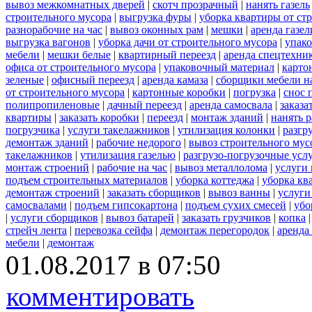
вывоз межкомнатных дверей
|
скотч прозрачный
|
нанять газель
строительного мусора
|
выгрузка фуры
|
уборка квартиры от ст
разнорабочие на час
|
вывоз оконных рам
|
мешки
|
аренда газел
выгрузка вагонов
|
уборка дачи от строительного мусора
|
упако
мебели
|
мешки белые
|
квартирный переезд
|
аренда спецтехни
офиса от строительного мусора
|
упаковочный материал
|
карто
зеленые
|
офисный переезд
|
аренда камаза
|
сборщики мебели на
от строительного мусора
|
картонные коробки
|
погрузка
|
снос 
полипропиленовые
|
дачный переезд
|
аренда самосвала
|
заказа
квартиры
|
заказать коробки
|
переезд
|
монтаж зданий
|
нанять 
погрузчика
|
услуги такелажников
|
утилизация колонки
|
разгр
демонтаж зданий
|
рабочие недорого
|
вывоз строительного мус
такелажников
|
утилизация газелью
|
разгрузо-погрузочные усл
монтаж строений
|
рабочие на час
|
вывоз металлолома
|
услуги 
подъем строительных материалов
|
уборка коттеджа
|
уборка кв
демонтаж строений
|
заказать сборщиков
|
вывоз ванны
|
услуги
самосвалами
|
подъем гипсокартона
|
подъем сухих смесей
|
убо
|
услуги сборщиков
|
вывоз батарей
|
заказать грузчиков
|
копка
стрейч лента
|
перевозка сейфа
|
демонтаж перегородок
|
аренда
мебели
|
демонтаж
01.08.2017 в 07:50
комментировать