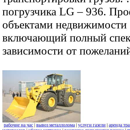
погрузчика LG – 936. Пр
объектами недвижимости 
включающий полный спект
зависимости от пожеланий
рабочие на час
|
вывоз металлолома
|
услуги газели
|
аренда тр