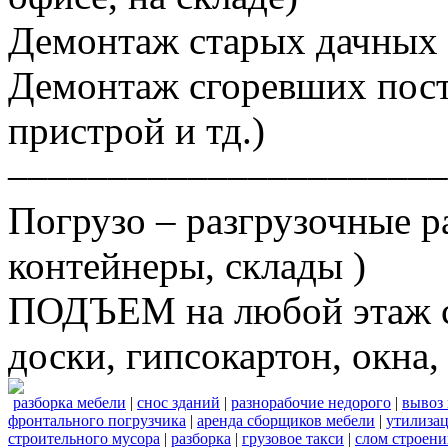
Демонтаж старых дачных 
Демонтаж сгоревших постр
пристрой и тд.)
––––––––––––––––––––––
Погрузо – разгрузочные р
контейнеры, склады )
ПОДЪЕМ на любой этаж ст
доски, гипсокартон, окна, 
разборка мебели
|
снос зданий
|
разнорабочие недорого
|
вывоз
фронтального погрузчика
|
аренда сборщиков мебели
|
утилизац
строительного мусора
|
разборка
|
грузовое такси
|
слом строен