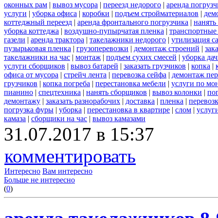
оконных рам
|
вывоз мусора
|
переезд недорого
|
аренда погрузч
услуги
|
уборка офиса
|
коробки
|
подъем стройматериалов
|
дем
коттеджный переезд
|
аренда фронтального погрузчика
|
нанять
уборка коттеджа
|
воздушно-пупырчатая пленка
|
транспортные
газели
|
аренда трактора
|
такелажники недорого
|
утилизация с
пузырьковая пленка
|
грузоперевозки
|
демонтаж строений
|
зак
такелажники на час
|
монтаж
|
подъем сухих смесей
|
уборка дач
услуги сборщиков
|
вывоз батарей
|
заказать грузчиков
|
копка
|
офиса от мусора
|
стрейч лента
|
перевозка сейфа
|
демонтаж пер
грузчиков
|
копка погреба
|
перестановка мебели
|
услуги по мо
пианино
|
спецтехника
|
нанять сборщиков
|
вывоз колонки
|
пог
демонтажу
|
заказать разнорабочих
|
доставка
|
пленка
|
перевоз
погрузка фуры
|
уборка
|
перестановка в квартире
|
слом
|
услуг
камаза
|
сборщики на час
|
вывоз камазами
31.07.2017 в 15:37
комментировать
Интересно
Вам интересно
Больше не интересно
(
0
)