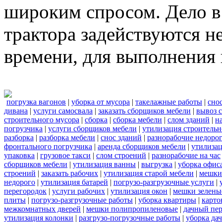
широким спросом. Дело в 
трактора задействуются н
времени, для выполнения 
погрузка вагонов
|
уборка от мусора
|
такелажные работы
|
сно
дивана
|
услуги самосвала
|
заказать сборщиков мебели
|
вывоз 
строительного мусора
|
сборка
|
сборка мебели
|
слом зданий
|
н
погрузчика
|
услуги сборщиков мебели
|
утилизация строительн
разборка
|
разборка мебели
|
снос зданий
|
разнорабочие недоро
фронтального погрузчика
|
аренда сборщиков мебели
|
утилиза
упаковка
|
грузовое такси
|
слом строений
|
разнорабочие на час
сборщиков мебели
|
утилизация ванны
|
выгрузка
|
уборка офиса
строений
|
заказать рабочих
|
утилизация старой мебели
|
мешки
недорого
|
утилизация батарей
|
погрузо-разгрузочные услуги
|
перегородок
|
услуги рабочих
|
утилизация окон
|
мешки зелены
плиты
|
погрузо-разгрузочные работы
|
уборка квартиры
|
карто
межкомнатных дверей
|
мешки полипропиленовые
|
дачный пер
утилизация колонки
|
разгрузо-погрузочные работы
|
уборка да