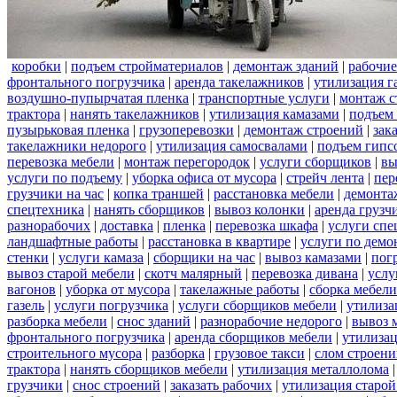
коробки
|
подъем стройматериалов
|
демонтаж зданий
|
рабочие
фронтального погрузчика
|
аренда такелажников
|
утилизация г
воздушно-пупырчатая пленка
|
транспортные услуги
|
монтаж с
трактора
|
нанять такелажников
|
утилизация камазами
|
подъем
пузырьковая пленка
|
грузоперевозки
|
демонтаж строений
|
зак
такелажники недорого
|
утилизация самосвалами
|
подъем гипс
перевозка мебели
|
монтаж перегородок
|
услуги сборщиков
|
вы
услуги по подъему
|
уборка офиса от мусора
|
стрейч лента
|
пер
грузчики на час
|
копка траншей
|
расстановка мебели
|
демонта
спецтехника
|
нанять сборщиков
|
вывоз колонки
|
аренда грузч
разнорабочих
|
доставка
|
пленка
|
перевозка шкафа
|
услуги спе
ландшафтные работы
|
расстановка в квартире
|
услуги по демо
стенки
|
услуги камаза
|
сборщики на час
|
вывоз камазами
|
пог
вывоз старой мебели
|
скотч малярный
|
перевозка дивана
|
услу
вагонов
|
уборка от мусора
|
такелажные работы
|
сборка мебели
газель
|
услуги погрузчика
|
услуги сборщиков мебели
|
утилиза
разборка мебели
|
снос зданий
|
разнорабочие недорого
|
вывоз 
фронтального погрузчика
|
аренда сборщиков мебели
|
утилизац
строительного мусора
|
разборка
|
грузовое такси
|
слом строен
трактора
|
нанять сборщиков мебели
|
утилизация металлолома
грузчики
|
снос строений
|
заказать рабочих
|
утилизация старой