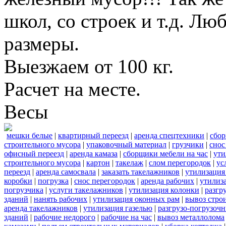
школ, со строек и т.д. Лю
размеры.
Выезжаем от 100 кг.
Расчет на месте.
Весы
мешки белые
|
квартирный переезд
|
аренда спецтехники
|
сбор
строительного мусора
|
упаковочный материал
|
грузчики
|
снос
офисный переезд
|
аренда камаза
|
сборщики мебели на час
|
ути
строительного мусора
|
картон
|
такелаж
|
слом перегородок
|
ус
переезд
|
аренда самосвала
|
заказать такелажников
|
утилизация
коробки
|
погрузка
|
снос перегородок
|
аренда рабочих
|
утилиз
погрузчика
|
услуги такелажников
|
утилизация колонки
|
разгр
зданий
|
нанять рабочих
|
утилизация оконных рам
|
вывоз стро
аренда такелажников
|
утилизация газелью
|
разгрузо-погрузоч
зданий
|
рабочие недорого
|
рабочие на час
|
вывоз металлолома