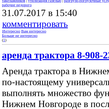
такелажников
|
утилизация газелью
|
разгрузо-погрузочные усл
рабочие недорого
31.07.2017 в 15:40
комментировать
Интересно
Вам интересно
Больше не интересно
(
1
)
аренда трактора 8-908-2
Аренда трактора в Нижнем
по-настоящему универсал
выполнять множество фун
Нижнем Новгороде в посл