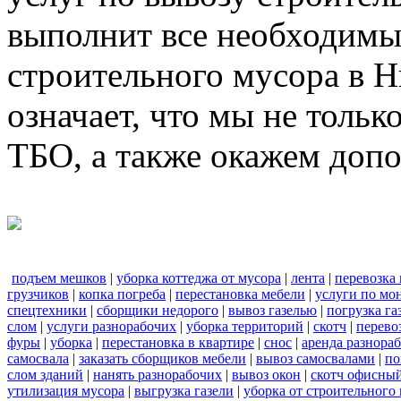
выполнит все необходимы
строительного мусора в 
означает, что мы не тольк
ТБО, а также окажем доп
подъем мешков
|
уборка коттеджа от мусора
|
лента
|
перевозка
грузчиков
|
копка погреба
|
перестановка мебели
|
услуги по мо
спецтехники
|
сборщики недорого
|
вывоз газелью
|
погрузка га
слом
|
услуги разнорабочих
|
уборка территорий
|
скотч
|
перево
фуры
|
уборка
|
перестановка в квартире
|
снос
|
аренда разнора
самосвала
|
заказать сборщиков мебели
|
вывоз самосвалами
|
по
слом зданий
|
нанять разнорабочих
|
вывоз окон
|
скотч офисны
утилизация мусора
|
выгрузка газели
|
уборка от строительного