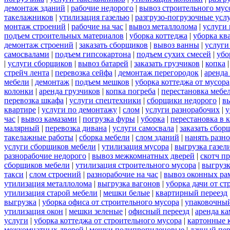
демонтаж зданий
|
рабочие недорого
|
вывоз строительного мус
такелажников
|
утилизация газелью
|
разгрузо-погрузочные усл
монтаж строений
|
рабочие на час
|
вывоз металлолома
|
услуги 
подъем строительных материалов
|
уборка коттеджа
|
уборка кв
демонтаж строений
|
заказать сборщиков
|
вывоз ванны
|
услуги
самосвалами
|
подъем гипсокартона
|
подъем сухих смесей
|
убо
|
услуги сборщиков
|
вывоз батарей
|
заказать грузчиков
|
копка
стрейч лента
|
перевозка сейфа
|
демонтаж перегородок
|
аренда
мебели
|
демонтаж
|
подъем мешков
|
уборка коттеджа от мусора
колонки
|
аренда грузчиков
|
копка погреба
|
перестановка мебе
перевозка шкафа
|
услуги спецтехники
|
сборщики недорого
|
в
квартире
|
услуги по демонтажу
|
слом
|
услуги разнорабочих
|
у
час
|
вывоз камазами
|
погрузка фуры
|
уборка
|
перестановка в 
малярный
|
перевозка дивана
|
услуги самосвала
|
заказать сбор
такелажные работы
|
сборка мебели
|
слом зданий
|
нанять разн
услуги сборщиков мебели
|
утилизация мусора
|
выгрузка газел
разнорабочие недорого
|
вывоз межкомнатных дверей
|
скотч п
сборщиков мебели
|
утилизация строительного мусора
|
выгруз
такси
|
слом строений
|
разнорабочие на час
|
вывоз оконных ра
утилизация металлолома
|
выгрузка вагонов
|
уборка дачи от ст
утилизация старой мебели
|
мешки белые
|
квартирный переезд
выгрузка
|
уборка офиса от строительного мусора
|
упаковочный
утилизация окон
|
мешки зеленые
|
офисный переезд
|
аренда ка
услуги
|
уборка коттеджа от строительного мусора
|
картонные 
межкомнатных дверей
|
мешки полипропиленовые
|
дачный пер