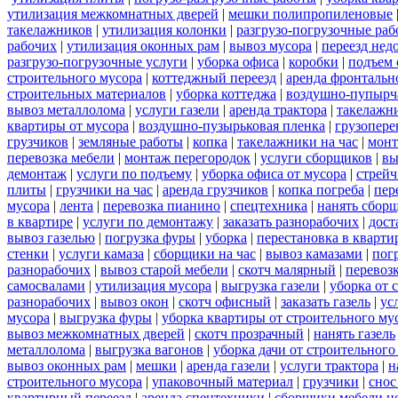
утилизация межкомнатных дверей
|
мешки полипропиленовые
такелажников
|
утилизация колонки
|
разгрузо-погрузочные ра
рабочих
|
утилизация оконных рам
|
вывоз мусора
|
переезд нед
разгрузо-погрузочные услуги
|
уборка офиса
|
коробки
|
подъем 
строительного мусора
|
коттеджный переезд
|
аренда фронтальн
строительных материалов
|
уборка коттеджа
|
воздушно-пупырч
вывоз металлолома
|
услуги газели
|
аренда трактора
|
такелажн
квартиры от мусора
|
воздушно-пузырьковая пленка
|
грузопере
грузчиков
|
земляные работы
|
копка
|
такелажники на час
|
мон
перевозка мебели
|
монтаж перегородок
|
услуги сборщиков
|
вы
демонтаж
|
услуги по подъему
|
уборка офиса от мусора
|
стрейч
плиты
|
грузчики на час
|
аренда грузчиков
|
копка погреба
|
пер
мусора
|
лента
|
перевозка пианино
|
спецтехника
|
нанять сбор
в квартире
|
услуги по демонтажу
|
заказать разнорабочих
|
дост
вывоз газелью
|
погрузка фуры
|
уборка
|
перестановка в кварти
стенки
|
услуги камаза
|
сборщики на час
|
вывоз камазами
|
пог
разнорабочих
|
вывоз старой мебели
|
скотч малярный
|
перевоз
самосвалами
|
утилизация мусора
|
выгрузка газели
|
уборка от 
разнорабочих
|
вывоз окон
|
скотч офисный
|
заказать газель
|
ус
мусора
|
выгрузка фуры
|
уборка квартиры от строительного му
вывоз межкомнатных дверей
|
скотч прозрачный
|
нанять газель
металлолома
|
выгрузка вагонов
|
уборка дачи от строительного
вывоз оконных рам
|
мешки
|
аренда газели
|
услуги трактора
|
н
строительного мусора
|
упаковочный материал
|
грузчики
|
снос
квартирный переезд
|
аренда спецтехники
|
сборщики мебели н