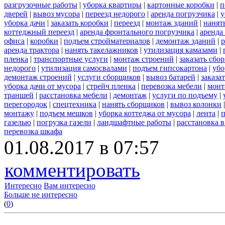
разгрузочные работы
|
уборка квартиры
|
картонные коробки
|
п
дверей
|
вывоз мусора
|
переезд недорого
|
аренда погрузчика
|
у
уборка дачи
|
заказать коробки
|
переезд
|
монтаж зданий
|
нанят
коттеджный переезд
|
аренда фронтального погрузчика
|
аренда
офиса
|
коробки
|
подъем стройматериалов
|
демонтаж зданий
|
р
аренда трактора
|
нанять такелажников
|
утилизация камазами
|
пленка
|
транспортные услуги
|
монтаж строений
|
заказать сбо
недорого
|
утилизация самосвалами
|
подъем гипсокартона
|
убо
демонтаж строений
|
услуги сборщиков
|
вывоз батарей
|
заказа
уборка дачи от мусора
|
стрейч пленка
|
перевозка мебели
|
монт
траншей
|
расстановка мебели
|
демонтаж
|
услуги по подъему
|
перегородок
|
спецтехника
|
нанять сборщиков
|
вывоз колонки
монтажу
|
подъем мешков
|
уборка коттеджа от мусора
|
лента
|
п
газелью
|
погрузка газели
|
ландшафтные работы
|
расстановка в
перевозка шкафа
01.08.2017 в 07:57
комментировать
Интересно
Вам интересно
Больше не интересно
(
0
)