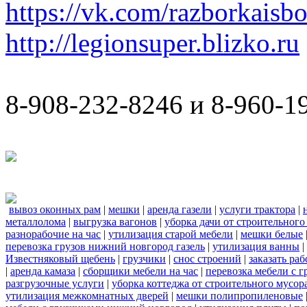
https://vk.com/razborkaisb
http://legionsuper.blizko.ru
8-908-232-8246 и 8-960-1
вывоз оконных рам
|
мешки
|
аренда газели
|
услуги трактора
|
металлолома
|
выгрузка вагонов
|
уборка дачи от строительного
разнорабочие на час
|
утилизация старой мебели
|
мешки белые
перевозка грузов нижний новгород газель
|
утилизация ванны
|
Известняковый щебень
|
грузчики
|
снос строений
|
заказать ра
|
аренда камаза
|
сборщики мебели на час
|
перевозка мебели с 
разгрузочные услуги
|
уборка коттеджа от строительного мусор
утилизация межкомнатных дверей
|
мешки полипропиленовые