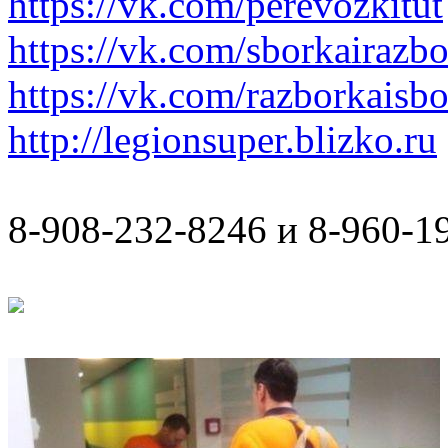
https://vk.com/perevozkitut
https://vk.com/sborkairazb
https://vk.com/razborkaisb
http://legionsuper.blizko.ru
8-908-232-8246 и 8-960-1