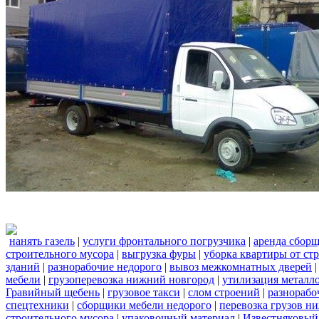
нанять газель
|
услуги фронтального погрузчика
|
аренда сбор
строительного мусора
|
выгрузка фуры
|
уборка квартиры от ст
зданий
|
разнорабочие недорого
|
вывоз межкомнатных дверей
мебели
|
грузоперевозка нижний новгород
|
утилизация металл
Гравийный щебень
|
грузовое такси
|
слом строений
|
разнорабо
спецтехники
|
сборщики мебели недорого
|
перевозка грузов н
строительного мусора
|
упаковочный материал
|
Известняковый