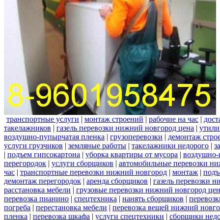
транспортные услуги
|
монтаж строений
|
рабочие на час
|
дост
такелажников
|
газель перевозки нижний новгород цена
|
утили
воздушно-пупырчатая пленка
|
грузоперевозки
|
демонтаж стро
услуги грузчиков
|
земляные работы
|
такелажники недорого
|
з
|
подъем гипсокартона
|
уборка квартиры от мусора
|
воздушно-
перегородок
|
услуги сборщиков
|
автомобильные перевозки ни
час
|
транспортные перевозки нижний новгород
|
монтаж
|
подъ
демонтаж перегородок
|
аренда сборщиков
|
газель перевозки 
расстановка мебели
|
грузовые перевозки нижний новгород це
перевозка пианино
|
спецтехника
|
нанять сборщиков
|
перевозк
погреба
|
перестановка мебели
|
перевозка вещей нижний новг
пленка
|
перевозка шкафа
|
услуги спецтехники
|
сборщики нед