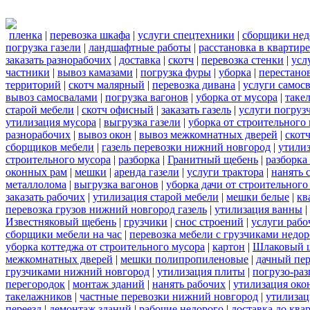
пленка
|
перевозка шкафа
|
услуги спецтехники
|
сборщики нед
погрузка газели
|
ландшафтные работы
|
расстановка в квартире
заказать разнорабочих
|
доставка
|
скотч
|
перевозка стенки
|
усл
частники
|
вывоз камазами
|
погрузка фуры
|
уборка
|
перестанов
территорий
|
скотч малярный
|
перевозка дивана
|
услуги самос
вывоз самосвалами
|
погрузка вагонов
|
уборка от мусора
|
таке
старой мебели
|
скотч офисный
|
заказать газель
|
услуги погруз
утилизация мусора
|
выгрузка газели
|
уборка от строительного
разнорабочих
|
вывоз окон
|
вывоз межкомнатных дверей
|
скот
сборщиков мебели
|
газель перевозки нижний новгород
|
утилиз
строительного мусора
|
разборка
|
Гранитный щебень
|
разборка
оконных рам
|
мешки
|
аренда газели
|
услуги трактора
|
нанять 
металлолома
|
выгрузка вагонов
|
уборка дачи от строительного
заказать рабочих
|
утилизация старой мебели
|
мешки белые
|
кв
перевозка грузов нижний новгород газель
|
утилизация ванны
|
Известняковый щебень
|
грузчики
|
снос строений
|
услуги рабо
сборщики мебели на час
|
перевозка мебели с грузчиками недо
уборка коттеджа от строительного мусора
|
картон
|
Шлаковый 
межкомнатных дверей
|
мешки полипропиленовые
|
дачный пер
грузчиками нижний новгород
|
утилизация плиты
|
погрузо-ра
перегородок
|
монтаж зданий
|
нанять рабочих
|
утилизация око
такелажников
|
частные перевозки нижний новгород
|
утилизац
переезд
|
демонтаж зданий
|
рабочие недорого
|
доставка до ква