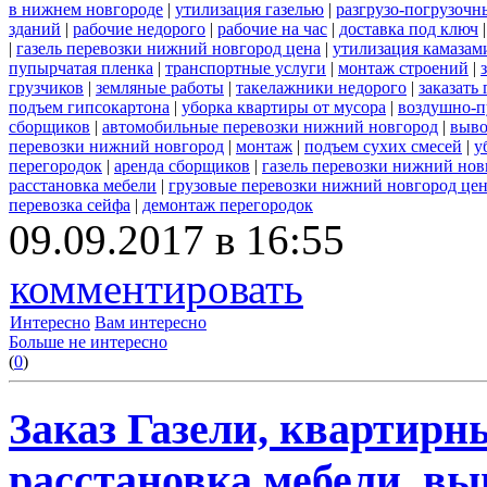
в нижнем новгороде
|
утилизация газелью
|
разгрузо-погрузочн
зданий
|
рабочие недорого
|
рабочие на час
|
доставка под ключ
|
газель перевозки нижний новгород цена
|
утилизация камазам
пупырчатая пленка
|
транспортные услуги
|
монтаж строений
|
грузчиков
|
земляные работы
|
такелажники недорого
|
заказать
подъем гипсокартона
|
уборка квартиры от мусора
|
воздушно-п
сборщиков
|
автомобильные перевозки нижний новгород
|
выво
перевозки нижний новгород
|
монтаж
|
подъем сухих смесей
|
у
перегородок
|
аренда сборщиков
|
газель перевозки нижний нов
расстановка мебели
|
грузовые перевозки нижний новгород це
перевозка сейфа
|
демонтаж перегородок
09.09.2017 в 16:55
комментировать
Интересно
Вам интересно
Больше не интересно
(
0
)
Заказ Газели, квартирн
расстановка мебели, вы