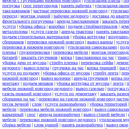
мебели с грузчиками нижний новгород
|
утилизация плиты
|
по
погрузка
|
снос перегородок
|
нанять рабочих
|
утилизация окон
такелажников
|
частные перевозки нижний новгород
|
утилизац
переезд
|
монтаж зданий
|
рабочие недорого
|
доставка до кварт
фронтального погрузчика
|
аренда такелажников
|
заказать пер
услуги
|
уборка офиса
|
коробки
|
подъем стройматериалов
|
дем
металлолома
|
услуги газели
|
аренда трактора
|
нанять такелаж
подъем строительных материалов
|
уборка коттеджа
|
воздушно-
сборщиков
|
перевозки нижний новгород
|
вывоз ванны
|
услуги
перевозки в нижнем новгороде
|
утилизация самосвалами
|
под
пленка
|
грузоперевозки
|
перевозка мебели
|
монтаж перегород
батарей
|
заказать грузчиков
|
копка
|
такелажники на час
|
транс
уборка дачи от мусора
|
стрейч пленка
|
перевозка сейфа
|
демон
недорого
|
вывоз плиты
|
грузчики на час
|
копка траншей
|
расс
услуги по подъему
|
уборка офиса от мусора
|
стрейч лента
|
пер
нижний новгород
|
вывоз колонки
|
аренда грузчиков
|
копка по
монтажу
|
подъем мешков
|
уборка коттеджа от мусора
|
лента
|
п
мебели нижний новгород недорого
|
вывоз газелью
|
погрузка г
газель нижний новгород
|
услуги по демонтажу
|
заказать разн
сборщики на час
|
перевозки на газели нижний новгород частн
песок речной
|
слом
|
услуги разнорабочих
|
уборка территорий
мебели
|
перевозка мебели нижний новгород
|
вывоз самосвала
карьерный
|
снос
|
аренда разнорабочих
|
вывоз старой мебели
|
мебели
|
перевозки нижний новгород недорого
|
утилизация му
сборка мебели
|
слом зданий
|
нанять разнорабочих
|
вывоз окон