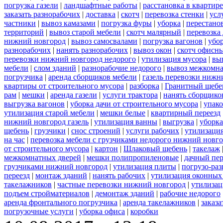
погрузка газели
|
ландшафтные работы
|
расстановка в квартире
заказать разнорабочих
|
доставка
|
скотч
|
перевозка стенки
|
усл
частники
|
вывоз камазами
|
погрузка фуры
|
уборка
|
перестанов
территорий
|
вывоз старой мебели
|
скотч малярный
|
перевозка
нижний новгород
|
вывоз самосвалами
|
погрузка вагонов
|
убор
разнорабочих
|
нанять разнорабочих
|
вывоз окон
|
скотч офисн
перевозки нижний новгород недорого
|
утилизация мусора
|
вы
мебели
|
слом зданий
|
разнорабочие недорого
|
вывоз межкомна
погрузчика
|
аренда сборщиков мебели
|
газель перевозки нижн
квартиры от строительного мусора
|
разборка
|
Гранитный щебе
рам
|
мешки
|
аренда газели
|
услуги трактора
|
нанять сборщико
выгрузка вагонов
|
уборка дачи от строительного мусора
|
упако
утилизация старой мебели
|
мешки белые
|
квартирный переезд
нижний новгород газель
|
утилизация ванны
|
выгрузка
|
уборка
щебень
|
грузчики
|
снос строений
|
услуги рабочих
|
утилизация
на час
|
перевозка мебели с грузчиками недорого нижний новг
от строительного мусора
|
картон
|
Шлаковый щебень
|
такелаж
межкомнатных дверей
|
мешки полипропиленовые
|
дачный пер
грузчиками нижний новгород
|
утилизация плиты
|
погрузо-ра
переезд
|
монтаж зданий
|
нанять рабочих
|
утилизация оконных
такелажников
|
частные перевозки нижний новгород
|
утилизац
подъем стройматериалов
|
демонтаж зданий
|
рабочие недорого
аренда фронтального погрузчика
|
аренда такелажников
|
заказ
погрузочные услуги
|
уборка офиса
|
коробки