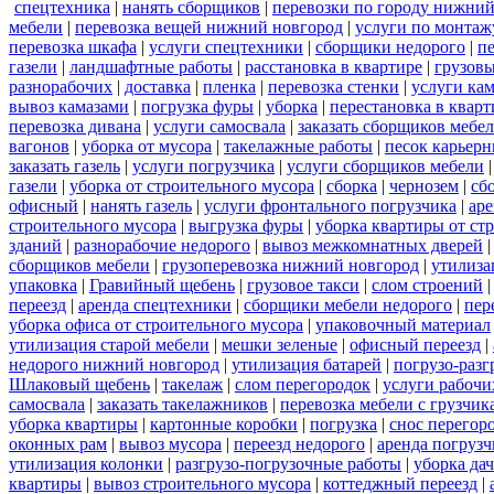
спецтехника
|
нанять сборщиков
|
перевозки по городу нижний
мебели
|
перевозка вещей нижний новгород
|
услуги по монтаж
перевозка шкафа
|
услуги спецтехники
|
сборщики недорого
|
п
газели
|
ландшафтные работы
|
расстановка в квартире
|
грузовы
разнорабочих
|
доставка
|
пленка
|
перевозка стенки
|
услуги кам
вывоз камазами
|
погрузка фуры
|
уборка
|
перестановка в кварт
перевозка дивана
|
услуги самосвала
|
заказать сборщиков мебе
вагонов
|
уборка от мусора
|
такелажные работы
|
песок карьер
заказать газель
|
услуги погрузчика
|
услуги сборщиков мебели
газели
|
уборка от строительного мусора
|
сборка
|
чернозем
|
сб
офисный
|
нанять газель
|
услуги фронтального погрузчика
|
ар
строительного мусора
|
выгрузка фуры
|
уборка квартиры от ст
зданий
|
разнорабочие недорого
|
вывоз межкомнатных дверей
сборщиков мебели
|
грузоперевозка нижний новгород
|
утилиза
упаковка
|
Гравийный щебень
|
грузовое такси
|
слом строений
переезд
|
аренда спецтехники
|
сборщики мебели недорого
|
пер
уборка офиса от строительного мусора
|
упаковочный материал
утилизация старой мебели
|
мешки зеленые
|
офисный переезд
|
недорого нижний новгород
|
утилизация батарей
|
погрузо-разг
Шлаковый щебень
|
такелаж
|
слом перегородок
|
услуги рабочи
самосвала
|
заказать такелажников
|
перевозка мебели с грузчи
уборка квартиры
|
картонные коробки
|
погрузка
|
снос перегор
оконных рам
|
вывоз мусора
|
переезд недорого
|
аренда погрузч
утилизация колонки
|
разгрузо-погрузочные работы
|
уборка да
квартиры
|
вывоз строительного мусора
|
коттеджный переезд
|