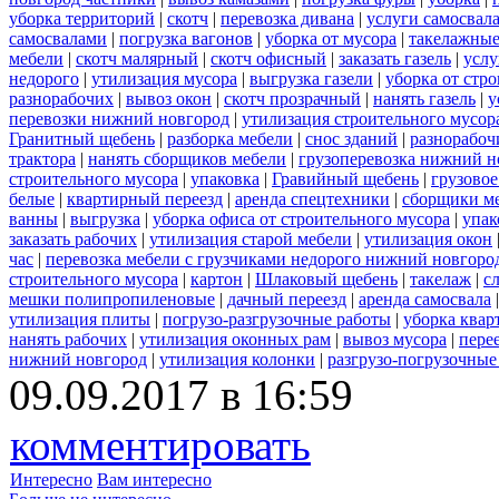
уборка территорий
|
скотч
|
перевозка дивана
|
услуги самосвал
самосвалами
|
погрузка вагонов
|
уборка от мусора
|
такелажные
мебели
|
скотч малярный
|
скотч офисный
|
заказать газель
|
услу
недорого
|
утилизация мусора
|
выгрузка газели
|
уборка от стр
разнорабочих
|
вывоз окон
|
скотч прозрачный
|
нанять газель
|
у
перевозки нижний новгород
|
утилизация строительного мусор
Гранитный щебень
|
разборка мебели
|
снос зданий
|
разнорабоч
трактора
|
нанять сборщиков мебели
|
грузоперевозка нижний н
строительного мусора
|
упаковка
|
Гравийный щебень
|
грузовое
белые
|
квартирный переезд
|
аренда спецтехники
|
сборщики ме
ванны
|
выгрузка
|
уборка офиса от строительного мусора
|
упак
заказать рабочих
|
утилизация старой мебели
|
утилизация окон
час
|
перевозка мебели с грузчиками недорого нижний новгоро
строительного мусора
|
картон
|
Шлаковый щебень
|
такелаж
|
с
мешки полипропиленовые
|
дачный переезд
|
аренда самосвала
утилизация плиты
|
погрузо-разгрузочные работы
|
уборка квар
нанять рабочих
|
утилизация оконных рам
|
вывоз мусора
|
пере
нижний новгород
|
утилизация колонки
|
разгрузо-погрузочные
09.09.2017 в 16:59
комментировать
Интересно
Вам интересно