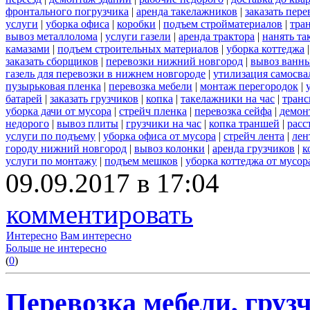
фронтального погрузчика
|
аренда такелажников
|
заказать пер
услуги
|
уборка офиса
|
коробки
|
подъем стройматериалов
|
тра
вывоз металлолома
|
услуги газели
|
аренда трактора
|
нанять т
камазами
|
подъем строительных материалов
|
уборка коттеджа
заказать сборщиков
|
перевозки нижний новгород
|
вывоз ванн
газель для перевозки в нижнем новгороде
|
утилизация самосва
пузырьковая пленка
|
перевозка мебели
|
монтаж перегородок
|
батарей
|
заказать грузчиков
|
копка
|
такелажники на час
|
транс
уборка дачи от мусора
|
стрейч пленка
|
перевозка сейфа
|
демон
недорого
|
вывоз плиты
|
грузчики на час
|
копка траншей
|
расс
услуги по подъему
|
уборка офиса от мусора
|
стрейч лента
|
лен
городу нижний новгород
|
вывоз колонки
|
аренда грузчиков
|
к
услуги по монтажу
|
подъем мешков
|
уборка коттеджа от мусор
09.09.2017 в 17:04
комментировать
Интересно
Вам интересно
Больше не интересно
(
0
)
Перевозка мебели, грузч