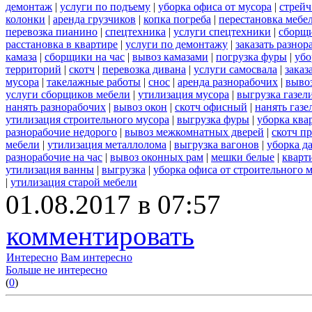
демонтаж
|
услуги по подъему
|
уборка офиса от мусора
|
стрейч
колонки
|
аренда грузчиков
|
копка погреба
|
перестановка мебе
перевозка пианино
|
спецтехника
|
услуги спецтехники
|
сборщи
расстановка в квартире
|
услуги по демонтажу
|
заказать разнор
камаза
|
сборщики на час
|
вывоз камазами
|
погрузка фуры
|
убо
территорий
|
скотч
|
перевозка дивана
|
услуги самосвала
|
заказ
мусора
|
такелажные работы
|
снос
|
аренда разнорабочих
|
вывоз
услуги сборщиков мебели
|
утилизация мусора
|
выгрузка газел
нанять разнорабочих
|
вывоз окон
|
скотч офисный
|
нанять газе
утилизация строительного мусора
|
выгрузка фуры
|
уборка ква
разнорабочие недорого
|
вывоз межкомнатных дверей
|
скотч п
мебели
|
утилизация металлолома
|
выгрузка вагонов
|
уборка д
разнорабочие на час
|
вывоз оконных рам
|
мешки белые
|
кварт
утилизация ванны
|
выгрузка
|
уборка офиса от строительного 
|
утилизация старой мебели
01.08.2017 в 07:57
комментировать
Интересно
Вам интересно
Больше не интересно
(
0
)