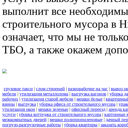
выполнит все необходимы
строительного мусора в 
означает, что мы не тольк
ТБО, а также окажем доп
грузовое такси
|
слом строений
|
разнорабочие на час
|
вывоз о
мебели
|
утилизация металлолома
|
выгрузка вагонов
|
уборка д
рабочих
|
утилизация старой мебели
|
мешки белые
|
квартирный
ванны
|
выгрузка
|
уборка офиса от строительного мусора
|
упак
утилизация окон
|
мешки зеленые
|
офисный переезд
|
аренда ка
услуги
|
уборка коттеджа от строительного мусора
|
картонные 
межкомнатных дверей
|
мешки полипропиленовые
|
дачный пер
погрузо-разгрузочные работы
|
уборка квартиры
|
заказать коро