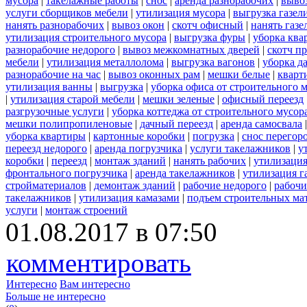
мусора
|
такелажные работы
|
снос
|
аренда разнорабочих
|
вывоз
услуги сборщиков мебели
|
утилизация мусора
|
выгрузка газел
нанять разнорабочих
|
вывоз окон
|
скотч офисный
|
нанять газе
утилизация строительного мусора
|
выгрузка фуры
|
уборка ква
разнорабочие недорого
|
вывоз межкомнатных дверей
|
скотч п
мебели
|
утилизация металлолома
|
выгрузка вагонов
|
уборка д
разнорабочие на час
|
вывоз оконных рам
|
мешки белые
|
кварт
утилизация ванны
|
выгрузка
|
уборка офиса от строительного 
|
утилизация старой мебели
|
мешки зеленые
|
офисный переезд
разгрузочные услуги
|
уборка коттеджа от строительного мусор
мешки полипропиленовые
|
дачный переезд
|
аренда самосвала
уборка квартиры
|
картонные коробки
|
погрузка
|
снос перегор
переезд недорого
|
аренда погрузчика
|
услуги такелажников
|
у
коробки
|
переезд
|
монтаж зданий
|
нанять рабочих
|
утилизаци
фронтального погрузчика
|
аренда такелажников
|
утилизация г
стройматериалов
|
демонтаж зданий
|
рабочие недорого
|
рабочи
такелажников
|
утилизация камазами
|
подъем строительных ма
услуги
|
монтаж строений
01.08.2017 в 07:50
комментировать
Интересно
Вам интересно
Больше не интересно