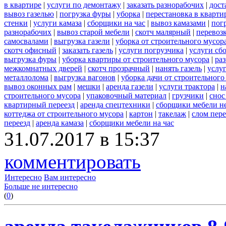
в квартире
|
услуги по демонтажу
|
заказать разнорабочих
|
дост
вывоз газелью
|
погрузка фуры
|
уборка
|
перестановка в кварти
стенки
|
услуги камаза
|
сборщики на час
|
вывоз камазами
|
пог
разнорабочих
|
вывоз старой мебели
|
скотч малярный
|
перевоз
самосвалами
|
выгрузка газели
|
уборка от строительного мусор
скотч офисный
|
заказать газель
|
услуги погрузчика
|
услуги сб
выгрузка фуры
|
уборка квартиры от строительного мусора
|
ра
межкомнатных дверей
|
скотч прозрачный
|
нанять газель
|
услу
металлолома
|
выгрузка вагонов
|
уборка дачи от строительного
вывоз оконных рам
|
мешки
|
аренда газели
|
услуги трактора
|
н
строительного мусора
|
упаковочный материал
|
грузчики
|
снос
квартирный переезд
|
аренда спецтехники
|
сборщики мебели н
коттеджа от строительного мусора
|
картон
|
такелаж
|
слом пер
переезд
|
аренда камаза
|
сборщики мебели на час
31.07.2017 в 15:37
комментировать
Интересно
Вам интересно
Больше не интересно
(
0
)