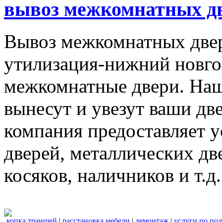
вывоз межкомнатных дв
Вывоз межкомнатных две
утилизация-нижний новго
межкомнатные двери. Наш
вынесут и увезут ваши дв
компания предоставляет 
дверей, металлических дв
косяков, наличников и т.д.
копка траншей
|
расстановка мебели
|
демонтаж
|
услуги по по