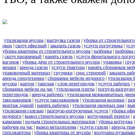
утилизация мусора
|
выгрузка газели
|
уборка от строительного
окон
|
скотч офисный
|
заказать газель
|
услуги погрузчика
|
усл
уборка квартиры от строительного мусора
|
разборка
|
разборка
|
скотч прозрачный
|
нанять газель
|
услуги фронтального погру
вагонов
|
уборка дачи от строительного мусора
|
упаковка
|
груз
мешки
|
аренда газели
|
услуги трактора
|
нанять сборщиков меб
упаковочный материал
|
грузчики
|
снос строений
|
заказать ра
аренда спецтехники
|
сборщики мебели недорого
|
утилизация 
мусора
|
картон
|
такелаж
|
слом перегородок
|
услуги рабочих
|
сборщики мебели на час
|
утилизация плиты
|
погрузо-разгрузо
перегородок
|
аренда рабочих
|
утилизация межкомнатных двер
такелажников
|
услуги такелажников
|
утилизация колонки
|
раз
монтаж зданий
|
нанять рабочих
|
утилизация оконных рам
|
выв
утилизация газелью
|
разгрузо-погрузочные услуги
|
уборка офи
недорого
|
вывоз строительного мусора
|
коттеджный переезд
|
камазами
|
подъем строительных материалов
|
уборка коттеджа
рабочие на час
|
вывоз металлолома
|
услуги газели
|
аренда тра
гипсокартона
|
уборка квартиры от мусора
|
воздушно-пузырько