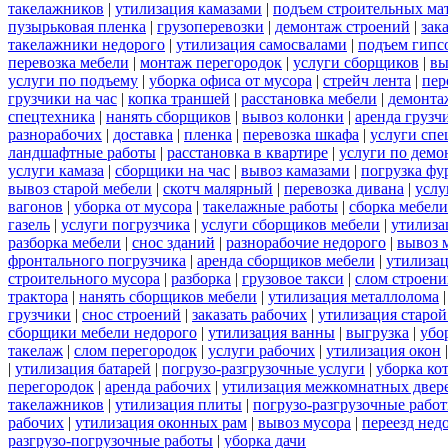
такелажников
|
утилизация камазами
|
подъем строительных ма
пузырьковая пленка
|
грузоперевозки
|
демонтаж строений
|
зак
такелажники недорого
|
утилизация самосвалами
|
подъем гипс
перевозка мебели
|
монтаж перегородок
|
услуги сборщиков
|
вы
услуги по подъему
|
уборка офиса от мусора
|
стрейч лента
|
пер
грузчики на час
|
копка траншей
|
расстановка мебели
|
демонта
спецтехника
|
нанять сборщиков
|
вывоз колонки
|
аренда грузч
разнорабочих
|
доставка
|
пленка
|
перевозка шкафа
|
услуги спе
ландшафтные работы
|
расстановка в квартире
|
услуги по демо
услуги камаза
|
сборщики на час
|
вывоз камазами
|
погрузка фу
вывоз старой мебели
|
скотч малярный
|
перевозка дивана
|
услу
вагонов
|
уборка от мусора
|
такелажные работы
|
сборка мебели
газель
|
услуги погрузчика
|
услуги сборщиков мебели
|
утилиза
разборка мебели
|
снос зданий
|
разнорабочие недорого
|
вывоз 
фронтального погрузчика
|
аренда сборщиков мебели
|
утилизац
строительного мусора
|
разборка
|
грузовое такси
|
слом строен
трактора
|
нанять сборщиков мебели
|
утилизация металлолома
грузчики
|
снос строений
|
заказать рабочих
|
утилизация старой
сборщики мебели недорого
|
утилизация ванны
|
выгрузка
|
убо
такелаж
|
слом перегородок
|
услуги рабочих
|
утилизация окон
|
утилизация батарей
|
погрузо-разгрузочные услуги
|
уборка ко
перегородок
|
аренда рабочих
|
утилизация межкомнатных двер
такелажников
|
утилизация плиты
|
погрузо-разгрузочные рабо
рабочих
|
утилизация оконных рам
|
вывоз мусора
|
переезд нед
разгрузо-погрузочные работы
|
уборка дачи