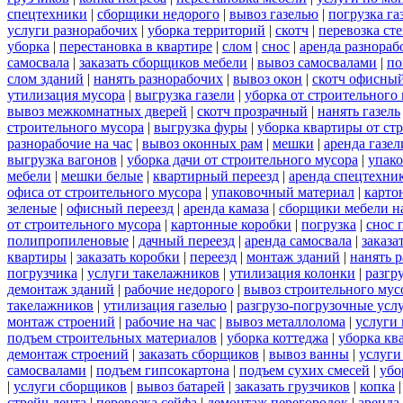
спецтехники
|
сборщики недорого
|
вывоз газелью
|
погрузка га
услуги разнорабочих
|
уборка территорий
|
скотч
|
перевозка ст
уборка
|
перестановка в квартире
|
слом
|
снос
|
аренда разнораб
самосвала
|
заказать сборщиков мебели
|
вывоз самосвалами
|
по
слом зданий
|
нанять разнорабочих
|
вывоз окон
|
скотч офисны
утилизация мусора
|
выгрузка газели
|
уборка от строительного
вывоз межкомнатных дверей
|
скотч прозрачный
|
нанять газель
строительного мусора
|
выгрузка фуры
|
уборка квартиры от ст
разнорабочие на час
|
вывоз оконных рам
|
мешки
|
аренда газел
выгрузка вагонов
|
уборка дачи от строительного мусора
|
упако
мебели
|
мешки белые
|
квартирный переезд
|
аренда спецтехни
офиса от строительного мусора
|
упаковочный материал
|
карто
зеленые
|
офисный переезд
|
аренда камаза
|
сборщики мебели на
от строительного мусора
|
картонные коробки
|
погрузка
|
снос 
полипропиленовые
|
дачный переезд
|
аренда самосвала
|
заказа
квартиры
|
заказать коробки
|
переезд
|
монтаж зданий
|
нанять 
погрузчика
|
услуги такелажников
|
утилизация колонки
|
разгр
демонтаж зданий
|
рабочие недорого
|
вывоз строительного мус
такелажников
|
утилизация газелью
|
разгрузо-погрузочные усл
монтаж строений
|
рабочие на час
|
вывоз металлолома
|
услуги 
подъем строительных материалов
|
уборка коттеджа
|
уборка кв
демонтаж строений
|
заказать сборщиков
|
вывоз ванны
|
услуги
самосвалами
|
подъем гипсокартона
|
подъем сухих смесей
|
убо
|
услуги сборщиков
|
вывоз батарей
|
заказать грузчиков
|
копка
стрейч лента
|
перевозка сейфа
|
демонтаж перегородок
|
аренда