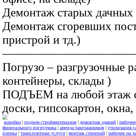
Демонтаж старых дачных 
Демонтаж сгоревших постр
пристрой и тд.)
––––––––––––––––––––––
Погрузо – разгрузочные р
контейнеры, склады )
ПОДЪЕМ на любой этаж ст
доски, гипсокартон, окна, 
коробки
|
подъем стройматериалов
|
демонтаж зданий
|
рабочие
фронтального погрузчика
|
аренда такелажников
|
утилизация г
пленка
|
транспортные услуги
|
монтаж строений
|
рабочие на ч