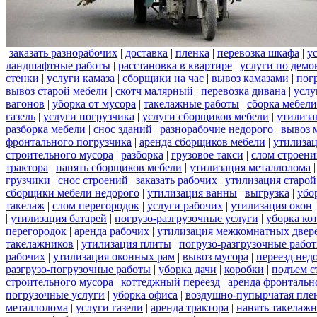
заказать разнорабочих
|
доставка
|
пленка
|
перевозка шкафа
|
у
ландшафтные работы
|
расстановка в квартире
|
услуги по демо
стенки
|
услуги камаза
|
сборщики на час
|
вывоз камазами
|
пог
вывоз старой мебели
|
скотч малярный
|
перевозка дивана
|
услу
вагонов
|
уборка от мусора
|
такелажные работы
|
сборка мебели
газель
|
услуги погрузчика
|
услуги сборщиков мебели
|
утилиза
разборка мебели
|
снос зданий
|
разнорабочие недорого
|
вывоз 
фронтального погрузчика
|
аренда сборщиков мебели
|
утилизац
строительного мусора
|
разборка
|
грузовое такси
|
слом строен
трактора
|
нанять сборщиков мебели
|
утилизация металлолома
грузчики
|
снос строений
|
заказать рабочих
|
утилизация старой
сборщики мебели недорого
|
утилизация ванны
|
выгрузка
|
убо
такелаж
|
слом перегородок
|
услуги рабочих
|
утилизация окон
|
утилизация батарей
|
погрузо-разгрузочные услуги
|
уборка ко
перегородок
|
аренда рабочих
|
утилизация межкомнатных двер
такелажников
|
утилизация плиты
|
погрузо-разгрузочные рабо
рабочих
|
утилизация оконных рам
|
вывоз мусора
|
переезд нед
разгрузо-погрузочные работы
|
уборка дачи
|
коробки
|
подъем с
строительного мусора
|
коттеджный переезд
|
аренда фронтальн
погрузочные услуги
|
уборка офиса
|
воздушно-пупырчатая пле
металлолома
|
услуги газели
|
аренда трактора
|
нанять такелаж