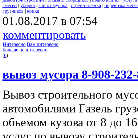
смесей
|
уборка дачи от мусора
|
стрейч пленка
|
перевозка мебе
грузчиков
|
копка
01.08.2017 в 07:54
комментировать
Интересно
Вам интересно
Больше не интересно
(
0
)
вывоз мусора 8-908-232-
Вывоз строительного мус
автомобилями Газель груз
объемом кузова от 8 до 1
услуг по вывозу строител