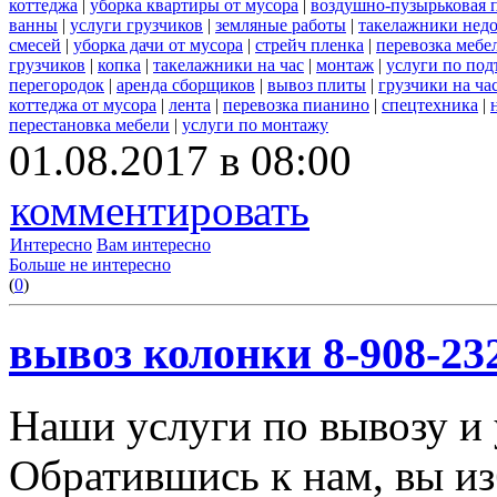
коттеджа
|
уборка квартиры от мусора
|
воздушно-пузырьковая 
ванны
|
услуги грузчиков
|
земляные работы
|
такелажники нед
смесей
|
уборка дачи от мусора
|
стрейч пленка
|
перевозка мебе
грузчиков
|
копка
|
такелажники на час
|
монтаж
|
услуги по под
перегородок
|
аренда сборщиков
|
вывоз плиты
|
грузчики на ча
коттеджа от мусора
|
лента
|
перевозка пианино
|
спецтехника
|
перестановка мебели
|
услуги по монтажу
01.08.2017 в 08:00
комментировать
Интересно
Вам интересно
Больше не интересно
(
0
)
вывоз колонки 8-908-23
Наши услуги по вывозу и 
Обратившись к нам, вы из