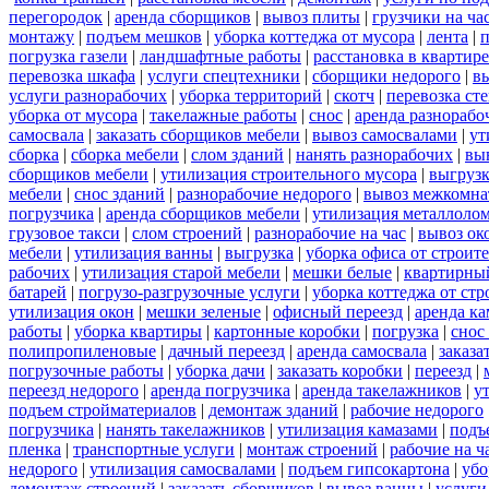
перегородок
|
аренда сборщиков
|
вывоз плиты
|
грузчики на ча
монтажу
|
подъем мешков
|
уборка коттеджа от мусора
|
лента
|
п
погрузка газели
|
ландшафтные работы
|
расстановка в квартире
перевозка шкафа
|
услуги спецтехники
|
сборщики недорого
|
в
услуги разнорабочих
|
уборка территорий
|
скотч
|
перевозка ст
уборка от мусора
|
такелажные работы
|
снос
|
аренда разнорабо
самосвала
|
заказать сборщиков мебели
|
вывоз самосвалами
|
ут
сборка
|
сборка мебели
|
слом зданий
|
нанять разнорабочих
|
вы
сборщиков мебели
|
утилизация строительного мусора
|
выгруз
мебели
|
снос зданий
|
разнорабочие недорого
|
вывоз межкомна
погрузчика
|
аренда сборщиков мебели
|
утилизация металлоло
грузовое такси
|
слом строений
|
разнорабочие на час
|
вывоз ок
мебели
|
утилизация ванны
|
выгрузка
|
уборка офиса от строит
рабочих
|
утилизация старой мебели
|
мешки белые
|
квартирный
батарей
|
погрузо-разгрузочные услуги
|
уборка коттеджа от ст
утилизация окон
|
мешки зеленые
|
офисный переезд
|
аренда ка
работы
|
уборка квартиры
|
картонные коробки
|
погрузка
|
снос
полипропиленовые
|
дачный переезд
|
аренда самосвала
|
заказа
погрузочные работы
|
уборка дачи
|
заказать коробки
|
переезд
|
переезд недорого
|
аренда погрузчика
|
аренда такелажников
|
у
подъем стройматериалов
|
демонтаж зданий
|
рабочие недорого
погрузчика
|
нанять такелажников
|
утилизация камазами
|
подъ
пленка
|
транспортные услуги
|
монтаж строений
|
рабочие на ч
недорого
|
утилизация самосвалами
|
подъем гипсокартона
|
убо
демонтаж строений
|
заказать сборщиков
|
вывоз ванны
|
услуги