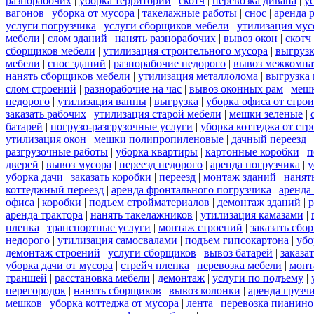
разнорабочих
|
уборка территорий
|
скотч
|
перевозка дивана
|
у
вагонов
|
уборка от мусора
|
такелажные работы
|
снос
|
аренда 
услуги погрузчика
|
услуги сборщиков мебели
|
утилизация мус
мебели
|
слом зданий
|
нанять разнорабочих
|
вывоз окон
|
скотч
сборщиков мебели
|
утилизация строительного мусора
|
выгруз
мебели
|
снос зданий
|
разнорабочие недорого
|
вывоз межкомна
нанять сборщиков мебели
|
утилизация металлолома
|
выгрузка 
слом строений
|
разнорабочие на час
|
вывоз оконных рам
|
меш
недорого
|
утилизация ванны
|
выгрузка
|
уборка офиса от стро
заказать рабочих
|
утилизация старой мебели
|
мешки зеленые
|
батарей
|
погрузо-разгрузочные услуги
|
уборка коттеджа от ст
утилизация окон
|
мешки полипропиленовые
|
дачный переезд
|
разгрузочные работы
|
уборка квартиры
|
картонные коробки
|
п
дверей
|
вывоз мусора
|
переезд недорого
|
аренда погрузчика
|
у
уборка дачи
|
заказать коробки
|
переезд
|
монтаж зданий
|
нанят
коттеджный переезд
|
аренда фронтального погрузчика
|
аренда
офиса
|
коробки
|
подъем стройматериалов
|
демонтаж зданий
|
р
аренда трактора
|
нанять такелажников
|
утилизация камазами
|
пленка
|
транспортные услуги
|
монтаж строений
|
заказать сбо
недорого
|
утилизация самосвалами
|
подъем гипсокартона
|
убо
демонтаж строений
|
услуги сборщиков
|
вывоз батарей
|
заказа
уборка дачи от мусора
|
стрейч пленка
|
перевозка мебели
|
монт
траншей
|
расстановка мебели
|
демонтаж
|
услуги по подъему
|
перегородок
|
нанять сборщиков
|
вывоз колонки
|
аренда грузч
мешков
|
уборка коттеджа от мусора
|
лента
|
перевозка пианино