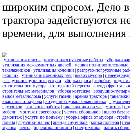
широким спросом. Дело в 
трактора задействуются н
времени, для выполнения 
утилизация плиты
|
погрузо-разгрузочные работы
|
уборка ква
утилизация межкомнатных дверей
|
мешки полипропиленовые
такелажников
|
утилизация колонки
|
разгрузо-погрузочные ра
рабочих
|
утилизация оконных рам
|
вывоз мусора
|
переезд нед
разгрузо-погрузочные услуги
|
уборка офиса
|
коробки
|
подъем 
строительного мусора
|
коттеджный переезд
|
аренда фронтальн
строительных материалов
|
уборка коттеджа
|
воздушно-пупырч
вывоз металлолома
|
услуги газели
|
аренда трактора
|
такелажн
квартиры от мусора
|
воздушно-пузырьковая пленка
|
грузопере
грузчиков
|
земляные работы
|
такелажники на час
|
монтаж
|
по
мебели
|
монтаж перегородок
|
услуги сборщиков
|
вывоз батар
демонтаж
|
услуги по подъему
|
уборка офиса от мусора
|
стрейч
плиты
|
грузчики на час
|
аренда грузчиков
|
копка погреба
|
пер
мусора
|
лента
|
перевозка пианино
|
спецтехника
|
нанять сбор