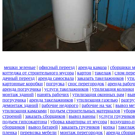
мешки зеленые
|
офисный переезд
|
аренда камаза
|
сборщики м
коттеджа от строительного мусора
|
картон
|
такелаж
|
слом пер
дачный переезд
|
аренда самосвала
|
заказать такелажников
|
ути
картонные коробки
|
погрузка
|
снос перегородок
|
аренда рабоч
аренда погрузчика
|
услуги такелажников
|
утилизация колонки
монтаж зданий
|
нанять рабочих
|
утилизация оконных рам
|
выв
погрузчика
|
аренда такелажников
|
утилизация газелью
|
разгру
демонтаж зданий
|
рабочие недорого
|
рабочие на час
|
вывоз ме
утилизация камазами
|
подъем строительных материалов
|
уборк
строений
|
заказать сборщиков
|
вывоз ванны
|
услуги грузчиков
подъем гипсокартона
|
уборка квартиры от мусора
|
воздушно-п
сборщиков
|
вывоз батарей
|
заказать грузчиков
|
копка
|
такелаж
пленка
|
перевозка мебели
|
монтаж перегородок
|
аренда сборщ