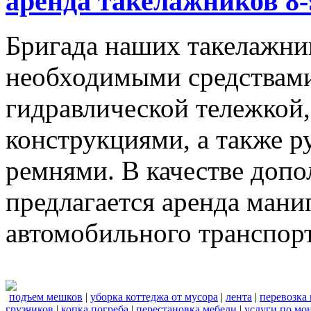
аренда такелажников 8-
Бригада наших такелажник
необходимыми средствами,
гидравлической тележкой
конструкциями, а также 
ремнями. В качестве доп
предлагается аренда мани
автомобильного транспорт
подъем мешков
|
уборка коттеджа от мусора
|
лента
|
перевозка
грузчиков
|
копка погреба
|
перестановка мебели
|
услуги по мо