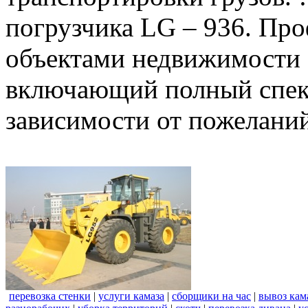
погрузчика LG – 936. Пр
объектами недвижимости 
включающий полный спект
зависимости от пожеланий
перевозка стенки
|
услуги камаза
|
сборщики на час
|
вывоз кам