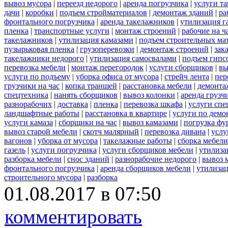
вывоз мусора
|
переезд недорого
|
аренда погрузчика
|
услуги т
дачи
|
коробки
|
подъем стройматериалов
|
демонтаж зданий
|
ра
фронтального погрузчика
|
аренда такелажников
|
утилизация г
пленка
|
транспортные услуги
|
монтаж строений
|
рабочие на ч
такелажников
|
утилизация камазами
|
подъем строительных ма
пузырьковая пленка
|
грузоперевозки
|
демонтаж строений
|
зак
такелажники недорого
|
утилизация самосвалами
|
подъем гипс
перевозка мебели
|
монтаж перегородок
|
услуги сборщиков
|
вы
услуги по подъему
|
уборка офиса от мусора
|
стрейч лента
|
пер
грузчики на час
|
копка траншей
|
расстановка мебели
|
демонта
спецтехника
|
нанять сборщиков
|
вывоз колонки
|
аренда грузч
разнорабочих
|
доставка
|
пленка
|
перевозка шкафа
|
услуги спе
ландшафтные работы
|
расстановка в квартире
|
услуги по демо
услуги камаза
|
сборщики на час
|
вывоз камазами
|
погрузка фу
вывоз старой мебели
|
скотч малярный
|
перевозка дивана
|
услу
вагонов
|
уборка от мусора
|
такелажные работы
|
сборка мебели
газель
|
услуги погрузчика
|
услуги сборщиков мебели
|
утилиза
разборка мебели
|
снос зданий
|
разнорабочие недорого
|
вывоз 
фронтального погрузчика
|
аренда сборщиков мебели
|
утилизац
строительного мусора
|
разборка
01.08.2017 в 07:50
комментировать