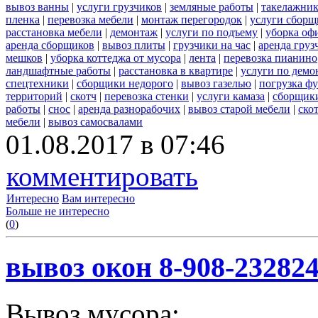
вывоз ванны
|
услуги грузчиков
|
земляные работы
|
такелажник
пленка
|
перевозка мебели
|
монтаж перегородок
|
услуги сборщ
расстановка мебели
|
демонтаж
|
услуги по подъему
|
уборка оф
аренда сборщиков
|
вывоз плиты
|
грузчики на час
|
аренда груз
мешков
|
уборка коттеджа от мусора
|
лента
|
перевозка пианино
ландшафтные работы
|
расстановка в квартире
|
услуги по демо
спецтехники
|
сборщики недорого
|
вывоз газелью
|
погрузка ф
территорий
|
скотч
|
перевозка стенки
|
услуги камаза
|
сборщики
работы
|
снос
|
аренда разнорабочих
|
вывоз старой мебели
|
ско
мебели
|
вывоз самосвалами
01.08.2017 в 07:46
комментировать
Интересно
Вам интересно
Больше не интересно
(
0
)
вывоз окон 8-908-23282
Вывоз мусора: