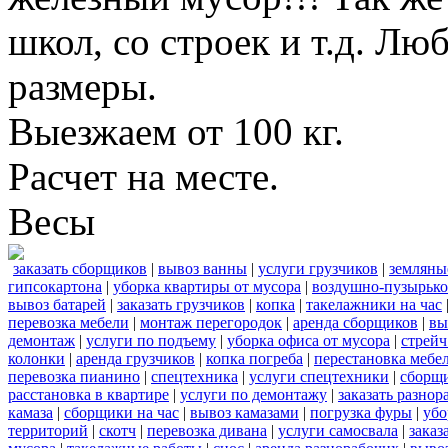
школ, со строек и т.д. Лю
размеры.
Выезжаем от 100 кг.
Расчет на месте.
Весы
заказать сборщиков
|
вывоз ванны
|
услуги грузчиков
|
земляны
гипсокартона
|
уборка квартиры от мусора
|
воздушно-пузырько
вывоз батарей
|
заказать грузчиков
|
копка
|
такелажники на час
перевозка мебели
|
монтаж перегородок
|
аренда сборщиков
|
вы
демонтаж
|
услуги по подъему
|
уборка офиса от мусора
|
стрейч
колонки
|
аренда грузчиков
|
копка погреба
|
перестановка мебе
перевозка пианино
|
спецтехника
|
услуги спецтехники
|
сборщи
расстановка в квартире
|
услуги по демонтажу
|
заказать разнор
камаза
|
сборщики на час
|
вывоз камазами
|
погрузка фуры
|
убо
территорий
|
скотч
|
перевозка дивана
|
услуги самосвала
|
заказ