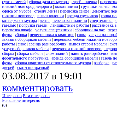
сухих смесей
|
уборка дачи от мусора
|
стрейч пленка
|
перевозк
нижний новгород недорого
|
вывоз плиты
|
грузчики на час
|
ко
офиса от мусора
|
стрейч лента
|
перевозка сейфа
|
демонтаж пер
нижний новгород
|
вывоз колонки
|
аренда грузчиков
|
копка по
коттеджа от мусора
|
лента
|
перевозка пианино
|
спецтехника
|
газелью
|
погрузка газели
|
ландшафтные работы
|
расстановка в
перевозка шкафа
|
услуги спецтехники
|
сборщики на час
|
пере
фуры
|
уборка
|
перестановка в квартире
|
слом
|
услуги разнора
заказать сборщиков мебели
|
перевозка мебели нижний новгоро
работы
|
снос
|
аренда разнорабочих
|
вывоз старой мебели
|
ско
услуги сборщиков мебели
|
перевозки нижний новгород недоро
сборка
|
сборка мебели
|
слом зданий
|
нанять разнорабочих
|
вы
фронтального погрузчика
|
аренда сборщиков мебели
|
газель п
фуры
|
уборка квартиры от строительного мусора
|
разборка
|
ра
дверей
|
скотч прозрачный
03.08.2017 в 19:01
комментировать
Интересно
Вам интересно
Больше не интересно
(
0
)