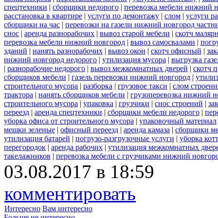
спецтехники
|
сборщики недорого
|
перевозка мебели нижний н
расстановка в квартире
|
услуги по демонтажу
|
слом
|
услуги р
сборщики на час
|
перевозки на газели нижний новгород частн
снос
|
аренда разнорабочих
|
вывоз старой мебели
|
скотч маляр
перевозка мебели нижний новгород
|
вывоз самосвалами
|
погр
зданий
|
нанять разнорабочих
|
вывоз окон
|
скотч офисный
|
зак
нижний новгород недорого
|
утилизация мусора
|
выгрузка газ
|
разнорабочие недорого
|
вывоз межкомнатных дверей
|
скотч 
сборщиков мебели
|
газель перевозки нижний новгород
|
утилиз
строительного мусора
|
разборка
|
грузовое такси
|
слом строен
трактора
|
нанять сборщиков мебели
|
грузоперевозка нижний н
строительного мусора
|
упаковка
|
грузчики
|
снос строений
|
за
переезд
|
аренда спецтехники
|
сборщики мебели недорого
|
пер
уборка офиса от строительного мусора
|
упаковочный материал
мешки зеленые
|
офисный переезд
|
аренда камаза
|
сборщики ме
утилизация батарей
|
погрузо-разгрузочные услуги
|
уборка кот
перегородок
|
аренда рабочих
|
утилизация межкомнатных двер
такелажников
|
перевозка мебели с грузчиками нижний новгор
03.08.2017 в 18:59
комментировать
Интересно
Вам интересно
Больше не интересно