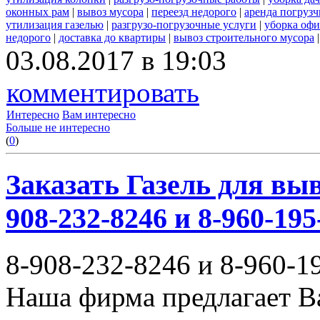
оконных рам
|
вывоз мусора
|
переезд недорого
|
аренда погрузч
утилизация газелью
|
разгрузо-погрузочные услуги
|
уборка офи
недорого
|
доставка до квартиры
|
вывоз строительного мусора
03.08.2017 в 19:03
комментировать
Интересно
Вам интересно
Больше не интересно
(
0
)
Заказать Газель для выв
908-232-8246 и 8-960-195
8-908-232-8246 и 8-960-1
Наша фирма предлагает В