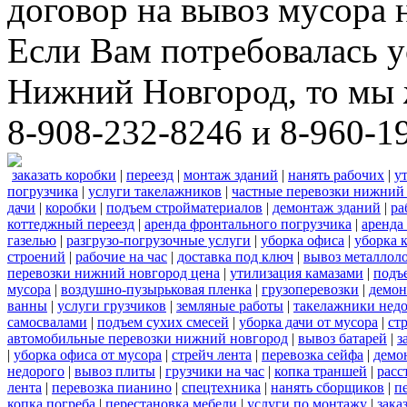
договор на вывоз мусора 
Если Вам потребовалась у
Нижний Новгород, то мы 
8-908-232-8246 и 8-960-1
заказать коробки
|
переезд
|
монтаж зданий
|
нанять рабочих
|
у
погрузчика
|
услуги такелажников
|
частные перевозки нижний
дачи
|
коробки
|
подъем стройматериалов
|
демонтаж зданий
|
ра
коттеджный переезд
|
аренда фронтального погрузчика
|
аренда
газелью
|
разгрузо-погрузочные услуги
|
уборка офиса
|
уборка 
строений
|
рабочие на час
|
доставка под ключ
|
вывоз металлол
перевозки нижний новгород цена
|
утилизация камазами
|
подъ
мусора
|
воздушно-пузырьковая пленка
|
грузоперевозки
|
демон
ванны
|
услуги грузчиков
|
земляные работы
|
такелажники нед
самосвалами
|
подъем сухих смесей
|
уборка дачи от мусора
|
ст
автомобильные перевозки нижний новгород
|
вывоз батарей
|
з
|
уборка офиса от мусора
|
стрейч лента
|
перевозка сейфа
|
демо
недорого
|
вывоз плиты
|
грузчики на час
|
копка траншей
|
расс
лента
|
перевозка пианино
|
спецтехника
|
нанять сборщиков
|
п
копка погреба
|
перестановка мебели
|
услуги по монтажу
|
зака