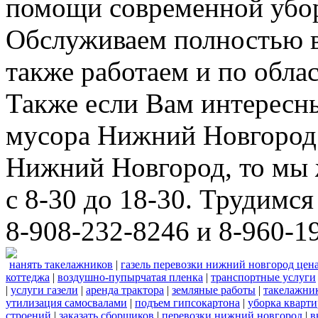
помощи современной убор
Обслуживаем полностью в
также работаем и по облас
Также если Вам интересны
мусора Нижний Новгород 
Нижний Новгород, то мы 
с 8-30 до 18-30. Трудимс
8-908-232-8246 и 8-960-1
нанять такелажников
|
газель перевозки нижний новгород цен
коттеджа
|
воздушно-пупырчатая пленка
|
транспортные услуги
|
услуги газели
|
аренда трактора
|
земляные работы
|
такелажни
утилизация самосвалами
|
подъем гипсокартона
|
уборка кварти
строений
|
заказать сборщиков
|
перевозки нижний новгород
|
в