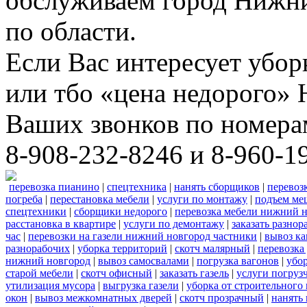
обслуживаем город Нижни
по области.
Если Вас интересует убо
или тбо «цена недорого»
Ваших звонков по номера
8-908-232-8246 и 8-960-1
перевозка пианино
|
спецтехника
|
нанять сборщиков
|
перевоз
погреба
|
перестановка мебели
|
услуги по монтажу
|
подъем ме
спецтехники
|
сборщики недорого
|
перевозка мебели нижний н
расстановка в квартире
|
услуги по демонтажу
|
заказать разнор
час
|
перевозки на газели нижний новгород частники
|
вывоз к
разнорабочих
|
уборка территорий
|
скотч малярный
|
перевозка
нижний новгород
|
вывоз самосвалами
|
погрузка вагонов
|
убор
старой мебели
|
скотч офисный
|
заказать газель
|
услуги погруз
утилизация мусора
|
выгрузка газели
|
уборка от строительного
окон
|
вывоз межкомнатных дверей
|
скотч прозрачный
|
нанять 