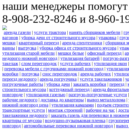
наши менеджеры помогут 
8-908-232-8246 и 8-960-1
аренда газели
|
услуги трактора
|
нанять сборщиков мебели
|
гр
вагонов
|
уборка дачи от строительного мусора
|
упаковка
|
груз
мешки
|
квартирный переезд
|
аренда спецтехники
|
сборщики м
ванны
|
выгрузка
|
уборка офиса от строительного мусора
|
упак
утилизация старой мебели
|
мешки белые
|
офисный переезд
|
ар
недорого нижний новгород
|
утилизация батарей
|
погрузо-разг
такелаж
|
слом перегородок
|
услуги рабочих
|
утилизация окон
|
перевозка мебели с грузчиками нижний новгород
|
утилизаци
коробки
|
погрузка
|
снос перегородок
|
аренда рабочих
|
утилиз
переезд недорого
|
аренда погрузчика
|
услуги такелажников
|
ч
погрузочные работы
|
уборка дачи
|
заказать коробки
|
переезд
|
строительного мусора
|
коттеджный переезд
|
аренда фронтальн
новгороде
|
утилизация газелью
|
разгрузо-погрузочные услуги
рабочие недорого
|
доставка до квартиры
|
вывоз металлолома
|
нижний новгород цена
|
утилизация камазами
|
подъем строите
транспортные услуги
|
монтаж строений
|
рабочие на час
|
доста
такелажники недорого
|
заказать газель для перевозки в нижне
квартиры от мусора
|
воздушно-пузырьковая пленка
|
грузопере
новгород
|
автомобильные перевозки нижний новгород
|
вывоз