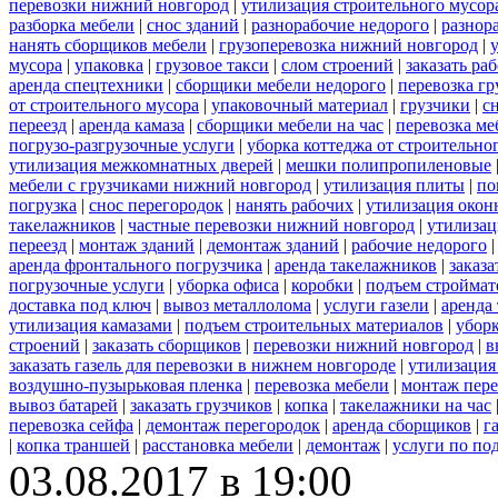
перевозки нижний новгород
|
утилизация строительного мусор
разборка мебели
|
снос зданий
|
разнорабочие недорого
|
разнор
нанять сборщиков мебели
|
грузоперевозка нижний новгород
|
мусора
|
упаковка
|
грузовое такси
|
слом строений
|
заказать ра
аренда спецтехники
|
сборщики мебели недорого
|
перевозка гр
от строительного мусора
|
упаковочный материал
|
грузчики
|
с
переезд
|
аренда камаза
|
сборщики мебели на час
|
перевозка ме
погрузо-разгрузочные услуги
|
уборка коттеджа от строительно
утилизация межкомнатных дверей
|
мешки полипропиленовые
мебели с грузчиками нижний новгород
|
утилизация плиты
|
по
погрузка
|
снос перегородок
|
нанять рабочих
|
утилизация окон
такелажников
|
частные перевозки нижний новгород
|
утилизац
переезд
|
монтаж зданий
|
демонтаж зданий
|
рабочие недорого
аренда фронтального погрузчика
|
аренда такелажников
|
заказ
погрузочные услуги
|
уборка офиса
|
коробки
|
подъем строймат
доставка под ключ
|
вывоз металлолома
|
услуги газели
|
аренда
утилизация камазами
|
подъем строительных материалов
|
уборк
строений
|
заказать сборщиков
|
перевозки нижний новгород
|
в
заказать газель для перевозки в нижнем новгороде
|
утилизация
воздушно-пузырьковая пленка
|
перевозка мебели
|
монтаж пере
вывоз батарей
|
заказать грузчиков
|
копка
|
такелажники на час
перевозка сейфа
|
демонтаж перегородок
|
аренда сборщиков
|
г
|
копка траншей
|
расстановка мебели
|
демонтаж
|
услуги по по
03.08.2017 в 19:00