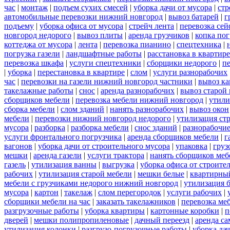
час
|
монтаж
|
подъем сухих смесей
|
уборка дачи от мусора
|
стр
автомобильные перевозки нижний новгород
|
вывоз батарей
|
г
подъему
|
уборка офиса от мусора
|
стрейч лента
|
перевозка сей
новгород недорого
|
вывоз плиты
|
аренда грузчиков
|
копка пог
коттеджа от мусора
|
лента
|
перевозка пианино
|
спецтехника
|
погрузка газели
|
ландшафтные работы
|
расстановка в квартире
перевозка шкафа
|
услуги спецтехники
|
сборщики недорого
|
п
|
уборка
|
перестановка в квартире
|
слом
|
услуги разнорабочих
час
|
перевозки на газели нижний новгород частники
|
вывоз к
такелажные работы
|
снос
|
аренда разнорабочих
|
вывоз старой
сборщиков мебели
|
перевозка мебели нижний новгород
|
утили
сборка мебели
|
слом зданий
|
нанять разнорабочих
|
вывоз окон
мебели
|
перевозки нижний новгород недорого
|
утилизация ст
мусора
|
разборка
|
разборка мебели
|
снос зданий
|
разнорабочие
услуги фронтального погрузчика
|
аренда сборщиков мебели
|
г
вагонов
|
уборка дачи от строительного мусора
|
упаковка
|
груз
мешки
|
аренда газели
|
услуги трактора
|
нанять сборщиков меб
газель
|
утилизация ванны
|
выгрузка
|
уборка офиса от строите
рабочих
|
утилизация старой мебели
|
мешки белые
|
квартирный
мебели с грузчиками недорого нижний новгород
|
утилизация 
мусора
|
картон
|
такелаж
|
слом перегородок
|
услуги рабочих
|
сборщики мебели на час
|
заказать такелажников
|
перевозка ме
разгрузочные работы
|
уборка квартиры
|
картонные коробки
|
п
дверей
|
мешки полипропиленовые
|
дачный переезд
|
аренда са
утилизация колонки
|
разгрузо-погрузочные работы
|
уборка да