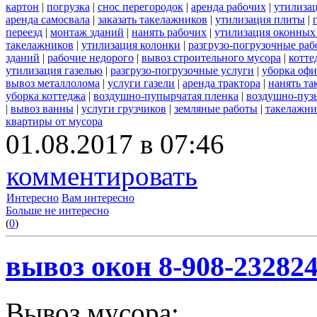
картон
|
погрузка
|
снос перегородок
|
аренда рабочих
|
утилиза
аренда самосвала
|
заказать такелажников
|
утилизация плиты
|
переезд
|
монтаж зданий
|
нанять рабочих
|
утилизация оконных
такелажников
|
утилизация колонки
|
разгрузо-погрузочные ра
зданий
|
рабочие недорого
|
вывоз строительного мусора
|
котте
утилизация газелью
|
разгрузо-погрузочные услуги
|
уборка офи
вывоз металлолома
|
услуги газели
|
аренда трактора
|
нанять т
уборка коттеджа
|
воздушно-пупырчатая пленка
|
воздушно-пуз
|
вывоз ванны
|
услуги грузчиков
|
земляные работы
|
такелажни
квартиры от мусора
01.08.2017 в 07:46
комментировать
Интересно
Вам интересно
Больше не интересно
(
0
)
вывоз окон 8-908-23282
Вывоз мусора: