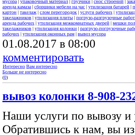
мусора
|
упаковочный материал
|
грузчики
|
снос строений
|
зак
аренда камаза
|
сборщики мебели на час
|
утилизация батарей
|
п
картон
|
такелаж
|
слом перегородок
|
услуги рабочих
|
утилизац
такелажников
|
утилизация плиты
|
погрузо-разгрузочные рабо
аренда рабочих
|
утилизация межкомнатных дверей
|
мешки по
такелажников
|
утилизация колонки
|
разгрузо-погрузочные ра
рабочих
|
утилизация оконных рам
|
вывоз мусора
01.08.2017 в 08:00
комментировать
Интересно
Вам интересно
Больше не интересно
(
0
)
вывоз колонки 8-908-23
Наши услуги по вывозу и 
Обратившись к нам, вы из