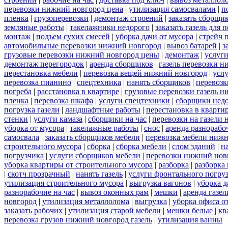
перевозки нижний новгород цена
|
утилизация самосвалами
|
п
пленка
|
грузоперевозки
|
демонтаж строений
|
заказать сборщи
земляные работы
|
такелажники недорого
|
заказать газель для
монтаж
|
подъем сухих смесей
|
уборка дачи от мусора
|
стрейч 
автомобильные перевозки нижний новгород
|
вывоз батарей
|
з
грузовые перевозки нижний новгород цены
|
демонтаж
|
услуги
демонтаж перегородок
|
аренда сборщиков
|
газель перевозки 
перестановка мебели
|
перевозка вещей нижний новгород
|
усл
перевозка пианино
|
спецтехника
|
нанять сборщиков
|
перевозк
погреба
|
расстановка в квартире
|
грузовые перевозки газель 
пленка
|
перевозка шкафа
|
услуги спецтехники
|
сборщики нед
погрузка газели
|
ландшафтные работы
|
перестановка в кварти
стенки
|
услуги камаза
|
сборщики на час
|
перевозки на газели
уборка от мусора
|
такелажные работы
|
снос
|
аренда разнорабо
самосвала
|
заказать сборщиков мебели
|
перевозка мебели ниж
строительного мусора
|
сборка
|
сборка мебели
|
слом зданий
|
н
погрузчика
|
услуги сборщиков мебели
|
перевозки нижний нов
уборка квартиры от строительного мусора
|
разборка
|
разборка
|
скотч прозрачный
|
нанять газель
|
услуги фронтального погру
утилизация строительного мусора
|
выгрузка вагонов
|
уборка д
разнорабочие на час
|
вывоз оконных рам
|
мешки
|
аренда газел
новгород
|
утилизация металлолома
|
выгрузка
|
уборка офиса о
заказать рабочих
|
утилизация старой мебели
|
мешки белые
|
кв
перевозка грузов нижний новгород газель
|
утилизация ванны