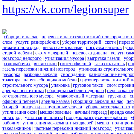
https://vk.com/legionsuper
сборщики на час
|
перевозки на газели нижний новгород част
слом
|
услуги разнорабочих
|
уборка территорий
|
скотч
|
перево
нижний новгород
|
вывоз самосвалами
|
погрузка вагонов
|
убор
старой мебели
|
скотч малярный
|
перевозка дивана
|
услуги сам
новгород недорого
|
утилизация мусора
|
выгрузка газели
|
убор
разнорабочих
|
вывоз окон
|
скотч офисный
|
заказать газель
|
на
газель перевозки нижний новгород
|
утилизация строительного
разборка
|
разборка мебели
|
снос зданий
|
разнорабочие недоро
трактора
|
нанять сборщиков мебели
|
грузоперевозка нижний н
строительного мусора
|
упаковка
|
грузовое такси
|
слом строен
аренда спецтехники
|
сборщики мебели недорого
|
перевозка гр
от строительного мусора
|
упаковочный материал
|
грузчики
|
с
офисный переезд
|
аренда камаза
|
сборщики мебели на час
|
пер
батарей
|
погрузо-разгрузочные услуги
|
уборка коттеджа от ст
утилизация окон
|
мешки зеленые
|
дачный переезд
|
аренда сам
новгород
|
утилизация плиты
|
погрузо-разгрузочные работы
|
у
рабочих
|
утилизация межкомнатных дверей
|
мешки полипроп
такелажников
|
частные перевозки нижний новгород
|
утилизац
переезд
|
монтаж зданий
|
нанять рабочих
|
утилизация оконных