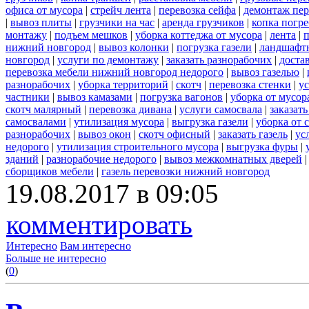
офиса от мусора
|
стрейч лента
|
перевозка сейфа
|
демонтаж пер
|
вывоз плиты
|
грузчики на час
|
аренда грузчиков
|
копка погре
монтажу
|
подъем мешков
|
уборка коттеджа от мусора
|
лента
|
п
нижний новгород
|
вывоз колонки
|
погрузка газели
|
ландшафт
новгород
|
услуги по демонтажу
|
заказать разнорабочих
|
доста
перевозка мебели нижний новгород недорого
|
вывоз газелью
|
разнорабочих
|
уборка территорий
|
скотч
|
перевозка стенки
|
ус
частники
|
вывоз камазами
|
погрузка вагонов
|
уборка от мусор
скотч малярный
|
перевозка дивана
|
услуги самосвала
|
заказат
самосвалами
|
утилизация мусора
|
выгрузка газели
|
уборка от 
разнорабочих
|
вывоз окон
|
скотч офисный
|
заказать газель
|
ус
недорого
|
утилизация строительного мусора
|
выгрузка фуры
|
зданий
|
разнорабочие недорого
|
вывоз межкомнатных дверей
сборщиков мебели
|
газель перевозки нижний новгород
19.08.2017 в 09:05
комментировать
Интересно
Вам интересно
Больше не интересно
(
0
)