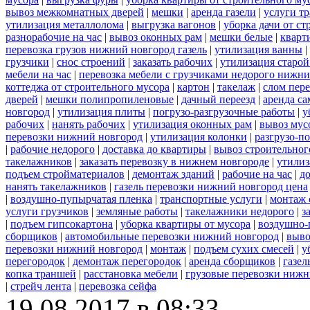
вывоз межкомнатных дверей
|
мешки
|
аренда газели
|
услуги тр
утилизация металлолома
|
выгрузка вагонов
|
уборка дачи от ст
разнорабочие на час
|
вывоз оконных рам
|
мешки белые
|
кварт
перевозка грузов нижний новгород газель
|
утилизация ванны
|
грузчики
|
снос строений
|
заказать рабочих
|
утилизация старой
мебели на час
|
перевозка мебели с грузчиками недорого нижн
коттеджа от строительного мусора
|
картон
|
такелаж
|
слом пер
дверей
|
мешки полипропиленовые
|
дачный переезд
|
аренда са
новгород
|
утилизация плиты
|
погрузо-разгрузочные работы
|
у
рабочих
|
нанять рабочих
|
утилизация оконных рам
|
вывоз мус
перевозки нижний новгород
|
утилизация колонки
|
разгрузо-п
|
рабочие недорого
|
доставка до квартиры
|
вывоз строительног
такелажников
|
заказать перевозку в нижнем новгороде
|
утилиз
подъем стройматериалов
|
демонтаж зданий
|
рабочие на час
|
д
нанять такелажников
|
газель перевозки нижний новгород цена
|
воздушно-пупырчатая пленка
|
транспортные услуги
|
монтаж 
услуги грузчиков
|
земляные работы
|
такелажники недорого
|
з
|
подъем гипсокартона
|
уборка квартиры от мусора
|
воздушно-
сборщиков
|
автомобильные перевозки нижний новгород
|
выво
перевозки нижний новгород
|
монтаж
|
подъем сухих смесей
|
у
перегородок
|
демонтаж перегородок
|
аренда сборщиков
|
газел
копка траншей
|
расстановка мебели
|
грузовые перевозки нижн
|
стрейч лента
|
перевозка сейфа
19.08.2017 в 08:33