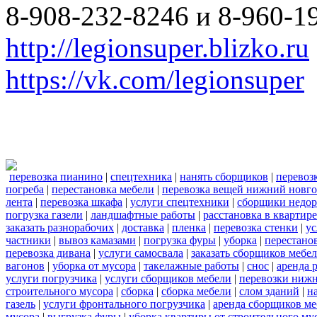
8-908-232-8246 и 8-960-1
http://legionsuper.blizko.ru
https://vk.com/legionsuper
перевозка пианино
|
спецтехника
|
нанять сборщиков
|
перевоз
погреба
|
перестановка мебели
|
перевозка вещей нижний новг
лента
|
перевозка шкафа
|
услуги спецтехники
|
сборщики недор
погрузка газели
|
ландшафтные работы
|
расстановка в квартире
заказать разнорабочих
|
доставка
|
пленка
|
перевозка стенки
|
ус
частники
|
вывоз камазами
|
погрузка фуры
|
уборка
|
перестанов
перевозка дивана
|
услуги самосвала
|
заказать сборщиков мебе
вагонов
|
уборка от мусора
|
такелажные работы
|
снос
|
аренда 
услуги погрузчика
|
услуги сборщиков мебели
|
перевозки нижн
строительного мусора
|
сборка
|
сборка мебели
|
слом зданий
|
н
газель
|
услуги фронтального погрузчика
|
аренда сборщиков м
мусора
|
выгрузка фуры
|
уборка квартиры от строительного му