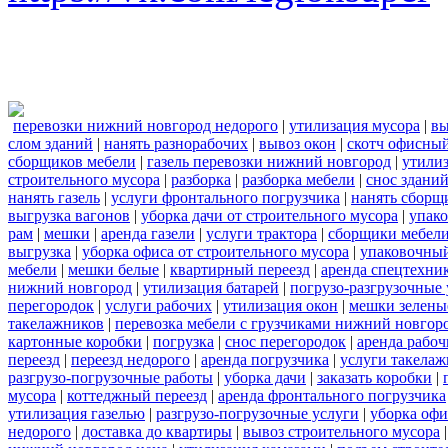
перевозки нижний новгород недорого
|
утилизация мусора
|
вы
слом зданий
|
нанять разнорабочих
|
вывоз окон
|
скотч офисны
сборщиков мебели
|
газель перевозки нижний новгород
|
утилиз
строительного мусора
|
разборка
|
разборка мебели
|
снос здани
нанять газель
|
услуги фронтального погрузчика
|
нанять сборщ
выгрузка вагонов
|
уборка дачи от строительного мусора
|
упако
рам
|
мешки
|
аренда газели
|
услуги трактора
|
сборщики мебели
выгрузка
|
уборка офиса от строительного мусора
|
упаковочный
мебели
|
мешки белые
|
квартирный переезд
|
аренда спецтехни
нижний новгород
|
утилизация батарей
|
погрузо-разгрузочные 
перегородок
|
услуги рабочих
|
утилизация окон
|
мешки зелены
такелажников
|
перевозка мебели с грузчиками нижний новгор
картонные коробки
|
погрузка
|
снос перегородок
|
аренда рабоч
переезд
|
переезд недорого
|
аренда погрузчика
|
услуги такела
разгрузо-погрузочные работы
|
уборка дачи
|
заказать коробки
|
мусора
|
коттеджный переезд
|
аренда фронтального погрузчика
утилизация газелью
|
разгрузо-погрузочные услуги
|
уборка офи
недорого
|
доставка до квартиры
|
вывоз строительного мусора