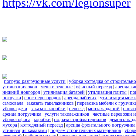
https://vk.com/legionsuper
погрузо-разгрузочные услуги
|
уборка коттеджа от строительн
утилизация окон
|
мешки зеленые
|
офисный переезд
|
аренда ка
нижний новгород
|
утилизация батарей
|
утилизация плиты
|
по
погрузка
|
снос перегородок
|
аренда рабочих
|
утилизация межк
самосвала
|
заказать такелажников
|
перевозка мебели с грузчи
уборка дачи
|
заказать коробки
|
переезд
|
монтаж зданий
|
нанят
аренда погрузчика
|
услуги такелажников
|
частные перевозки 
уборка офиса
|
коробки
|
подъем стройматериалов
|
демонтаж з
мусора
|
коттеджный переезд
|
аренда фронтального погрузчика
утилизация камазами
|
подъем строительных материалов
|
уборк
строений
|
рабочие на час
|
доставка под ключ
|
вывоз металлол