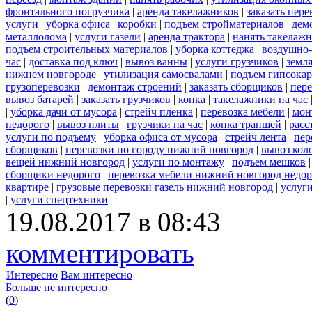
фронтального погрузчика
|
аренда такелажников
|
заказать пер
услуги
|
уборка офиса
|
коробки
|
подъем стройматериалов
|
дем
металлолома
|
услуги газели
|
аренда трактора
|
нанять такелаж
подъем строительных материалов
|
уборка коттеджа
|
воздушно-
час
|
доставка под ключ
|
вывоз ванны
|
услуги грузчиков
|
земл
нижнем новгороде
|
утилизация самосвалами
|
подъем гипсокар
грузоперевозки
|
демонтаж строений
|
заказать сборщиков
|
пер
вывоз батарей
|
заказать грузчиков
|
копка
|
такелажники на час
|
уборка дачи от мусора
|
стрейч пленка
|
перевозка мебели
|
мон
недорого
|
вывоз плиты
|
грузчики на час
|
копка траншей
|
расс
услуги по подъему
|
уборка офиса от мусора
|
стрейч лента
|
пер
сборщиков
|
перевозки по городу нижний новгород
|
вывоз кол
вещей нижний новгород
|
услуги по монтажу
|
подъем мешков
сборщики недорого
|
перевозка мебели нижний новгород недор
квартире
|
грузовые перевозки газель нижний новгород
|
услуг
|
услуги спецтехники
19.08.2017 в 08:43
комментировать
Интересно
Вам интересно
Больше не интересно
(
0
)