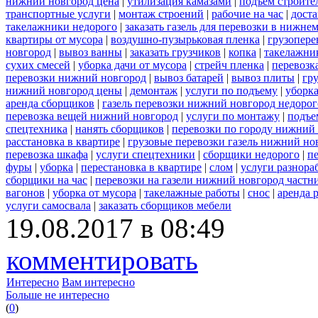
нижний новгород цена
|
утилизация камазами
|
подъем строите
транспортные услуги
|
монтаж строений
|
рабочие на час
|
доста
такелажники недорого
|
заказать газель для перевозки в нижне
квартиры от мусора
|
воздушно-пузырьковая пленка
|
грузопере
новгород
|
вывоз ванны
|
заказать грузчиков
|
копка
|
такелажник
сухих смесей
|
уборка дачи от мусора
|
стрейч пленка
|
перевозк
перевозки нижний новгород
|
вывоз батарей
|
вывоз плиты
|
гру
нижний новгород цены
|
демонтаж
|
услуги по подъему
|
уборка
аренда сборщиков
|
газель перевозки нижний новгород недорог
перевозка вещей нижний новгород
|
услуги по монтажу
|
подъе
спецтехника
|
нанять сборщиков
|
перевозки по городу нижний
расстановка в квартире
|
грузовые перевозки газель нижний но
перевозка шкафа
|
услуги спецтехники
|
сборщики недорого
|
п
фуры
|
уборка
|
перестановка в квартире
|
слом
|
услуги разнора
сборщики на час
|
перевозки на газели нижний новгород частн
вагонов
|
уборка от мусора
|
такелажные работы
|
снос
|
аренда 
услуги самосвала
|
заказать сборщиков мебели
19.08.2017 в 08:49
комментировать
Интересно
Вам интересно
Больше не интересно
(
0
)