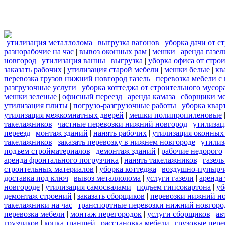
утилизация металлолома
|
выгрузка вагонов
|
уборка дачи от с
разнорабочие на час
|
вывоз оконных рам
|
мешки
|
аренда газел
новгород
|
утилизация ванны
|
выгрузка
|
уборка офиса от стро
заказать рабочих
|
утилизация старой мебели
|
мешки белые
|
кв
перевозка грузов нижний новгород газель
|
перевозка мебели с
разгрузочные услуги
|
уборка коттеджа от строительного мусор
мешки зеленые
|
офисный переезд
|
аренда камаза
|
сборщики ме
утилизация плиты
|
погрузо-разгрузочные работы
|
уборка квар
утилизация межкомнатных дверей
|
мешки полипропиленовые
такелажников
|
частные перевозки нижний новгород
|
утилизац
переезд
|
монтаж зданий
|
нанять рабочих
|
утилизация оконных
такелажников
|
заказать перевозку в нижнем новгороде
|
утилиз
подъем стройматериалов
|
демонтаж зданий
|
рабочие недорого
аренда фронтального погрузчика
|
нанять такелажников
|
газел
строительных материалов
|
уборка коттеджа
|
воздушно-пупырч
доставка под ключ
|
вывоз металлолома
|
услуги газели
|
аренда
новгороде
|
утилизация самосвалами
|
подъем гипсокартона
|
уб
демонтаж строений
|
заказать сборщиков
|
перевозки нижний н
такелажники на час
|
транспортные перевозки нижний новгоро
перевозка мебели
|
монтаж перегородок
|
услуги сборщиков
|
ав
грузчиков
|
копка траншей
|
расстановка мебели
|
грузовые пер