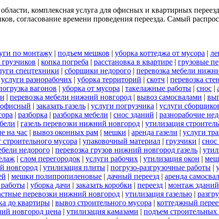
 области, комплексная услуга для офисных и квартирных переез
ков, согласование времени проведения переезда. Самый распрост
уги по монтажу
|
подъем мешков
|
уборка коттеджа от мусора
|
ле
 грузчиков
|
копка погреба
|
расстановка в квартире
|
грузовые пе
луги спецтехники
|
сборщики недорого
|
перевозка мебели нижн
|
услуги разнорабочих
|
уборка территорий
|
скотч
|
перевозка сте
погрузка вагонов
|
уборка от мусора
|
такелажные работы
|
снос
|
ли
|
перевозка мебели нижний новгород
|
вывоз самосвалами
|
выг
 офисный
|
заказать газель
|
услуги погрузчика
|
услуги сборщико
сора
|
разборка
|
разборка мебели
|
снос зданий
|
разнорабочие нед
ебели
|
газель перевозки нижний новгород
|
утилизация строител
е на час
|
вывоз оконных рам
|
мешки
|
аренда газели
|
услуги тра
т строительного мусора
|
упаковочный материал
|
грузчики
|
снос
бели недорого
|
перевозка грузов нижний новгород газель
|
утил
елаж
|
слом перегородок
|
услуги рабочих
|
утилизация окон
|
меш
ий новгород
|
утилизация плиты
|
погрузо-разгрузочные работы
|
ей
|
мешки полипропиленовые
|
дачный переезд
|
аренда самосва
 работы
|
уборка дачи
|
заказать коробки
|
переезд
|
монтаж зданий
астные перевозки нижний новгород
|
утилизация газелью
|
разгр
ка до квартиры
|
вывоз строительного мусора
|
коттеджный перее
ний новгород цена
|
утилизация камазами
|
подъем строительных