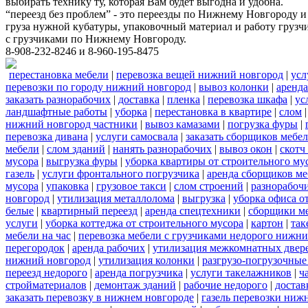
выбирать технику ту, которая Вам будет выгодна и удобна.
“переезд без проблем” - это переезды по Нижнему Новгороду и
груза нужной кубатуры, упаковочный материал и работу грузчи
с грузчиками по Нижнему Новгороду.
8-908-232-8246 и 8-960-195-8475
перестановка мебели
|
перевозка вещей нижний новгород
|
усл
перевозки по городу нижний новгород
|
вывоз колонки
|
аренда
заказать разнорабочих
|
доставка
|
пленка
|
перевозка шкафа
|
ус
ландшафтные работы
|
уборка
|
перестановка в квартире
|
слом
нижний новгород частники
|
вывоз камазами
|
погрузка фуры
|
перевозка дивана
|
услуги самосвала
|
заказать сборщиков мебе
мебели
|
слом зданий
|
нанять разнорабочих
|
вывоз окон
|
скотч
мусора
|
выгрузка фуры
|
уборка квартиры от строительного му
газель
|
услуги фронтального погрузчика
|
аренда сборщиков м
мусора
|
упаковка
|
грузовое такси
|
слом строений
|
разнорабочи
новгород
|
утилизация металлолома
|
выгрузка
|
уборка офиса о
белые
|
квартирный переезд
|
аренда спецтехники
|
сборщики ме
услуги
|
уборка коттеджа от строительного мусора
|
картон
|
так
мебели на час
|
перевозка мебели с грузчиками недорого нижн
перегородок
|
аренда рабочих
|
утилизация межкомнатных двер
нижний новгород
|
утилизация колонки
|
разгрузо-погрузочные
переезд недорого
|
аренда погрузчика
|
услуги такелажников
|
ч
стройматериалов
|
демонтаж зданий
|
рабочие недорого
|
достав
заказать перевозку в нижнем новгороде
|
газель перевозки ниж