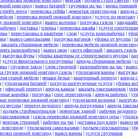
 перевозки нижний новгород
|
монтаж
|
подъем сухих смесей
|
уб
жний новгород
|
вывоз батарей
|
грузчики на час
|
копка траншей
стрейч лента
|
перевозка сейфа
|
демонтаж перегородок
|
аренда 
мебели
|
перевозка вещей нижний новгород
|
услуги по монтажу
ду нижний новгород
|
вывоз колонки
|
погрузка газели
|
ландшафт
орабочих
|
доставка
|
пленка
|
перевозка шкафа
|
услуги спецтехни
орка
|
перестановка в квартире
|
слом
|
услуги разнорабочих
|
убор
ики
|
вывоз самосвалами
|
погрузка вагонов
|
уборка от мусора
|
т
|
заказать сборщиков мебели
|
перевозка мебели нижний новгоро
анять разнорабочих
|
вывоз окон
|
скотч офисный
|
заказать газель
|
выгрузка фуры
|
уборка квартиры от строительного мусора
|
ра
|
услуги фронтального погрузчика
|
аренда сборщиков мебели
|
г
вка
|
грузовое такси
|
слом строений
|
разнорабочие на час
|
выво
ка грузов нижний новгород газель
|
утилизация ванны
|
выгрузка
ция старой мебели
|
мешки белые
|
квартирный переезд
|
аренда 
д
|
утилизация батарей
|
погрузо-разгрузочные услуги
|
уборка ко
е
|
офисный переезд
|
аренда камаза
|
заказать такелажников
|
пер
нные коробки
|
погрузка
|
снос перегородок
|
аренда рабочих
|
ут
ные перевозки нижний новгород
|
утилизация колонки
|
разгрузо
оз мусора
|
переезд недорого
|
аренда погрузчика
|
аренда такела
|
подъем стройматериалов
|
демонтаж зданий
|
рабочие недорого
 такелажников
|
газель перевозки нижний новгород цена
|
утилиз
|
монтаж строений
|
рабочие на час
|
доставка под ключ
|
вывоз м
м новгороде
|
утилизация самосвалами
|
подъем гипсокартона
|
уб
евозки нижний новгород
|
вывоз ванны
|
услуги грузчиков