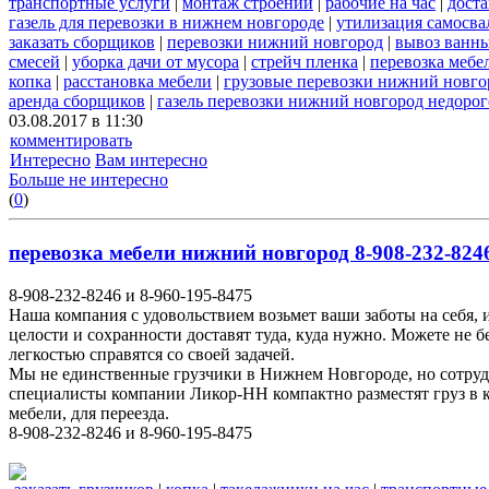
транспортные услуги
|
монтаж строений
|
рабочие на час
|
доста
газель для перевозки в нижнем новгороде
|
утилизация самосва
заказать сборщиков
|
перевозки нижний новгород
|
вывоз ванн
смесей
|
уборка дачи от мусора
|
стрейч пленка
|
перевозка мебе
копка
|
расстановка мебели
|
грузовые перевозки нижний новго
аренда сборщиков
|
газель перевозки нижний новгород недорог
03.08.2017 в 11:30
комментировать
Интересно
Вам интересно
Больше не интересно
(
0
)
перевозка мебели нижний новгород 8-908-232-8246
8-908-232-8246 и 8-960-195-8475
Наша компания с удовольствием возьмет ваши заботы на себя, 
целости и сохранности доставят туда, куда нужно. Можете не 
легкостью справятся со своей задачей.
Мы не единственные грузчики в Нижнем Новгороде, но сотруд
специалисты компании Ликор-НН компактно разместят груз в к
мебели, для переезда.
8-908-232-8246 и 8-960-195-8475