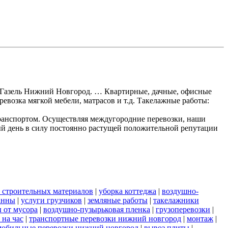
ки Газель Нижний Новгород. … Квартирные, дачные, офисные
ревозка мягкой мебели, матрасов и т.д. Такелажные работы:
ранспортом. Осуществляя междугородние перевозки, наши
ый день в силу постоянно растущей положительной репутации
 строительных материалов
|
уборка коттеджа
|
воздушно-
анны
|
услуги грузчиков
|
земляные работы
|
такелажники
 от мусора
|
воздушно-пузырьковая пленка
|
грузоперевозки
|
 на час
|
транспортные перевозки нижний новгород
|
монтаж
|
мобильные перевозки нижний новгород
|
вывоз плиты
|