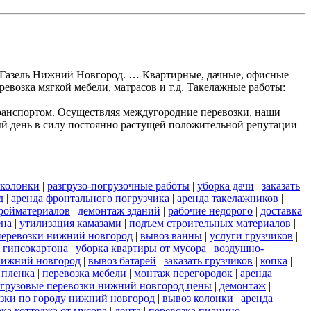
ки Газель Нижний Новгород. … Квартирные, дачные, офисные
ревозка мягкой мебели, матрасов и т.д. Такелажные работы:
ранспортом. Осуществляя междугородние перевозки, наши
ый день в силу постоянно растущей положительной репутации
 колонки
|
разгрузо-погрузочные работы
|
уборка дачи
|
заказать
д
|
аренда фронтального погрузчика
|
аренда такелажников
|
ройматериалов
|
демонтаж зданий
|
рабочие недорого
|
доставка
ена
|
утилизация камазами
|
подъем строительных материалов
|
перевозки нижний новгород
|
вывоз ванны
|
услуги грузчиков
|
 гипсокартона
|
уборка квартиры от мусора
|
воздушно-
нижний новгород
|
вывоз батарей
|
заказать грузчиков
|
копка
|
 пленка
|
перевозка мебели
|
монтаж перегородок
|
аренда
грузовые перевозки нижний новгород цены
|
демонтаж
|
зки по городу нижний новгород
|
вывоз колонки
|
аренда
ка коттеджа от мусора
|
лента
|
перевозка пианино
|