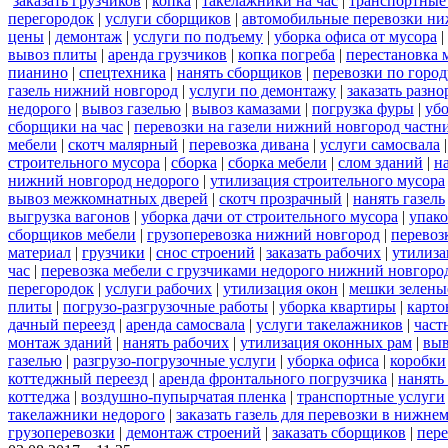
заказать грузчиков
|
копка
|
такелажники на час
|
транспортные
перегородок
|
услуги сборщиков
|
автомобильные перевозки ни
цены
|
демонтаж
|
услуги по подъему
|
уборка офиса от мусора
|
вывоз плиты
|
аренда грузчиков
|
копка погреба
|
перестановка 
пианино
|
спецтехника
|
нанять сборщиков
|
перевозки по горо
газель нижний новгород
|
услуги по демонтажу
|
заказать разн
недорого
|
вывоз газелью
|
вывоз камазами
|
погрузка фуры
|
уб
сборщики на час
|
перевозки на газели нижний новгород частн
мебели
|
скотч малярный
|
перевозка дивана
|
услуги самосвала
строительного мусора
|
сборка
|
сборка мебели
|
слом зданий
|
н
нижний новгород недорого
|
утилизация строительного мусора
вывоз межкомнатных дверей
|
скотч прозрачный
|
нанять газель
выгрузка вагонов
|
уборка дачи от строительного мусора
|
упако
сборщиков мебели
|
грузоперевозка нижний новгород
|
перевоз
материал
|
грузчики
|
снос строений
|
заказать рабочих
|
утилиза
час
|
перевозка мебели с грузчиками недорого нижний новгоро
перегородок
|
услуги рабочих
|
утилизация окон
|
мешки зелены
плиты
|
погрузо-разгрузочные работы
|
уборка квартиры
|
карто
дачный переезд
|
аренда самосвала
|
услуги такелажников
|
част
монтаж зданий
|
нанять рабочих
|
утилизация оконных рам
|
выв
газелью
|
разгрузо-погрузочные услуги
|
уборка офиса
|
коробки
коттеджный переезд
|
аренда фронтального погрузчика
|
нанять
коттеджа
|
воздушно-пупырчатая пленка
|
транспортные услуги
такелажники недорого
|
заказать газель для перевозки в нижне
грузоперевозки
|
демонтаж строений
|
заказать сборщиков
|
пер