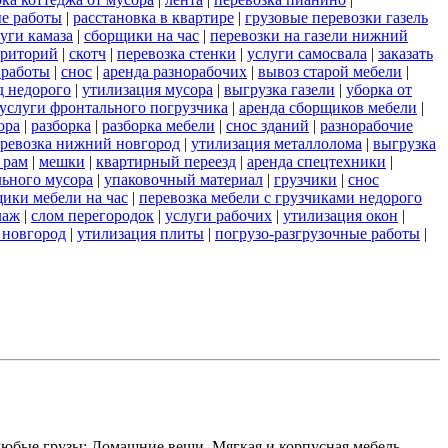
е работы
|
расстановка в квартире
|
грузовые перевозки газель
уги камаза
|
сборщики на час
|
перевозки на газели нижний
рриторий
|
скотч
|
перевозка стенки
|
услуги самосвала
|
заказать
 работы
|
снос
|
аренда разнорабочих
|
вывоз старой мебели
|
д недорого
|
утилизация мусора
|
выгрузка газели
|
уборка от
услуги фронтального погрузчика
|
аренда сборщиков мебели
|
ора
|
разборка
|
разборка мебели
|
снос зданий
|
разнорабочие
еревозка нижний новгород
|
утилизация металлолома
|
выгрузка
 рам
|
мешки
|
квартирный переезд
|
аренда спецтехники
|
льного мусора
|
упаковочный материал
|
грузчики
|
снос
ики мебели на час
|
перевозка мебели с грузчиками недорого
лаж
|
слом перегородок
|
услуги рабочих
|
утилизация окон
|
 новгород
|
утилизация плиты
|
погрузо-разгрузочные работы
|
любые грузы: Домашние вещи, Мягкая и корпусная мебель,