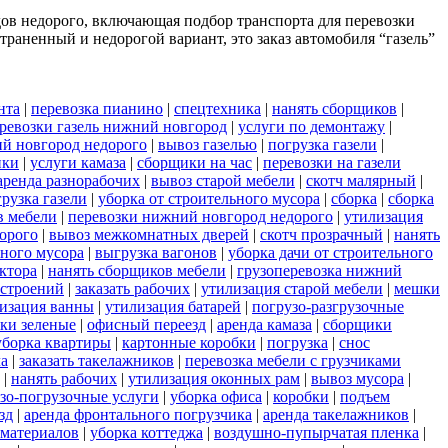
дов недорого, включающая подбор транспорта для перевозки
раненный и недорогой вариант, это заказ автомобиля “газель”
нта
|
перевозка пианино
|
спецтехника
|
нанять сборщиков
|
ревозки газель нижний новгород
|
услуги по демонтажу
|
ий новгород недорого
|
вывоз газелью
|
погрузка газели
|
нки
|
услуги камаза
|
сборщики на час
|
перевозки на газели
аренда разнорабочих
|
вывоз старой мебели
|
скотч малярный
|
рузка газели
|
уборка от строительного мусора
|
сборка
|
сборка
в мебели
|
перевозки нижний новгород недорого
|
утилизация
орого
|
вывоз межкомнатных дверей
|
скотч прозрачный
|
нанять
ьного мусора
|
выгрузка вагонов
|
уборка дачи от строительного
ктора
|
нанять сборщиков мебели
|
грузоперевозка нижний
 строений
|
заказать рабочих
|
утилизация старой мебели
|
мешки
изация ванны
|
утилизация батарей
|
погрузо-разгрузочные
ки зеленые
|
офисный переезд
|
аренда камаза
|
сборщики
уборка квартиры
|
картонные коробки
|
погрузка
|
снос
ла
|
заказать такелажников
|
перевозка мебели с грузчиками
|
нанять рабочих
|
утилизация оконных рам
|
вывоз мусора
|
узо-погрузочные услуги
|
уборка офиса
|
коробки
|
подъем
зд
|
аренда фронтального погрузчика
|
аренда такелажников
|
 материалов
|
уборка коттеджа
|
воздушно-пупырчатая пленка
|