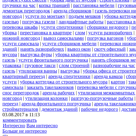
грузчики на час
|
копка траншей
|
расстановка мебели
|
грузовы
демонтаж перегородок
|
аренда сборщиков
|
газель перевозки 
новгород
|
услуги по монтажу
|
подъем мешков
|
уборка коттедж
газелью
|
погрузка газели
|
ландшафтные работы
|
расстановка в
перевозка шкафа
|
услуги спецтехники
|
сборщики недорого
|
п
уборка
|
перестановка в квартире
|
слом
|
услуги разнорабочих
|
нижний новгород
|
вывоз самосвалами
|
погрузка вагонов
|
убор
услуги самосвала
|
услуги сборщиков мебели
|
перевозки нижни
зданий
|
нанять разнорабочих
|
вывоз окон
|
скотч офисный
|
зак
мусора
|
выгрузка фуры
|
уборка квартиры от строительного му
газель
|
услуги фронтального погрузчика
|
нанять сборщиков м
упаковка
|
грузовое такси
|
слом строений
|
разнорабочие на час
газель
|
утилизация ванны
|
выгрузка
|
уборка офиса от строите
квартирный переезд
|
аренда спецтехники
|
аренда камаза
|
сбор
услуги
|
уборка коттеджа от строительного мусора
|
картон
|
так
самосвала
|
заказать такелажников
|
перевозка мебели с грузчи
снос перегородок
|
аренда рабочих
|
утилизация межкомнатных 
новгород
|
утилизация колонки
|
разгрузо-погрузочные работы
переезд
|
аренда фронтального погрузчика
|
аренда такелажник
стройматериалов
|
демонтаж зданий
|
рабочие недорого
|
достав
03.08.2017 в 11:13
комментировать
Интересно
Вам интересно
Больше не интересно