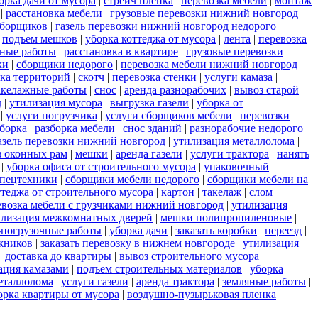
орка дачи от мусора
|
стрейч пленка
|
перевозка мебели
|
монтаж
|
расстановка мебели
|
грузовые перевозки нижний новгород
сборщиков
|
газель перевозки нижний новгород недорого
|
|
подъем мешков
|
уборка коттеджа от мусора
|
лента
|
перевозка
ные работы
|
расстановка в квартире
|
грузовые перевозки
ки
|
сборщики недорого
|
перевозка мебели нижний новгород
ка территорий
|
скотч
|
перевозка стенки
|
услуги камаза
|
акелажные работы
|
снос
|
аренда разнорабочих
|
вывоз старой
д
|
утилизация мусора
|
выгрузка газели
|
уборка от
|
услуги погрузчика
|
услуги сборщиков мебели
|
перевозки
зборка
|
разборка мебели
|
снос зданий
|
разнорабочие недорого
|
азель перевозки нижний новгород
|
утилизация металлолома
|
з оконных рам
|
мешки
|
аренда газели
|
услуги трактора
|
нанять
|
уборка офиса от строительного мусора
|
упаковочный
спецтехники
|
сборщики мебели недорого
|
сборщики мебели на
ттеджа от строительного мусора
|
картон
|
такелаж
|
слом
евозка мебели с грузчиками нижний новгород
|
утилизация
илизация межкомнатных дверей
|
мешки полипропиленовые
|
-погрузочные работы
|
уборка дачи
|
заказать коробки
|
переезд
|
жников
|
заказать перевозку в нижнем новгороде
|
утилизация
|
доставка до квартиры
|
вывоз строительного мусора
|
ация камазами
|
подъем строительных материалов
|
уборка
еталлолома
|
услуги газели
|
аренда трактора
|
земляные работы
|
орка квартиры от мусора
|
воздушно-пузырьковая пленка
|