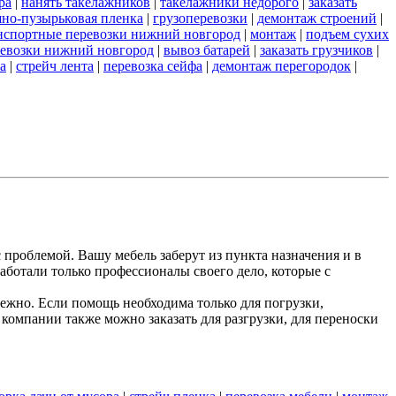
ра
|
нанять такелажников
|
такелажники недорого
|
заказать
но-пузырьковая пленка
|
грузоперевозки
|
демонтаж строений
|
нспортные перевозки нижний новгород
|
монтаж
|
подъем сухих
евозки нижний новгород
|
вывоз батарей
|
заказать грузчиков
|
а
|
стрейч лента
|
перевозка сейфа
|
демонтаж перегородок
|
 проблемой. Вашу мебель заберут из пункта назначения и в
аботали только профессионалы своего дело, которые с
жно. Если помощь необходима только для погрузки,
компании также можно заказать для разгрузки, для переноски