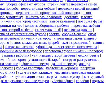
ему
|
уборка офиса от мусора
|
стрейч лента
|
перевозка сейфа
|
пка погреба
|
перестановка мебели
|
перевозка вещей нижний
борщиков
|
перевозки по городу нижний новгород
|
вывоз
 по демонтажу
|
заказать разнорабочих
|
доставка
|
пленка
|
ли нижний новгород частники
|
вывоз камазами
|
погрузка фуры
|
орщики на час
|
заказать сборщиков мебели
|
перевозка мебели
вывоз старой мебели
|
скотч малярный
|
перевозка дивана
|
рка от строительного мусора
|
сборка
|
сборка мебели
|
слом
ель перевозки нижний новгород
|
утилизация строительного
орого
|
вывоз межкомнатных дверей
|
скотч прозрачный
|
нанять
ма
|
выгрузка вагонов
|
уборка дачи от строительного мусора
|
борщики мебели недорого
|
перевозка грузов нижний новгород
|
заказать рабочих
|
утилизация старой мебели
|
мешки белые
|
нижний новгород
|
утилизация батарей
|
погрузо-разгрузочные
ки зеленые
|
офисный переезд
|
дачный переезд
|
аренда
е работы
|
уборка квартиры
|
картонные коробки
|
погрузка
|
огрузчика
|
услуги такелажников
|
частные перевозки нижний
 рабочих
|
утилизация оконных рам
|
вывоз мусора
|
коттеджный
|
разгрузо-погрузочные услуги
|
уборка офиса
|
коробки
|
подъем