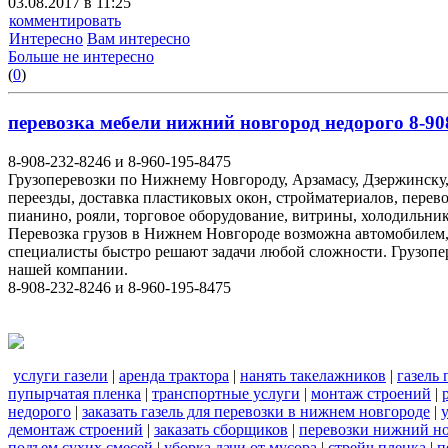
03.08.2017 в 11:25
комментировать
Интересно
Вам интересно
Больше не интересно
(
0
)
перевозка мебели нижний новгород недорого 8-908
8-908-232-8246 и 8-960-195-8475
Грузоперевозки по Нижнему Новгороду, Арзамасу, Дзержинску,
переезды, доставка пластиковых окон, стройматериалов, перев
пианино, рояли, торговое оборудование, витрины, холодильник
Перевозка грузов в Нижнем Новгороде возможна автомобилем
специалисты быстро решают задачи любой сложности. Грузопе
нашей компании.
8-908-232-8246 и 8-960-195-8475
услуги газели
|
аренда трактора
|
нанять такелажников
|
газель
пупырчатая пленка
|
транспортные услуги
|
монтаж строений
|
недорого
|
заказать газель для перевозки в нижнем новгороде
|
демонтаж строений
|
заказать сборщиков
|
перевозки нижний н
подъем сухих смесей
|
уборка дачи от мусора
|
стрейч пленка
|
п