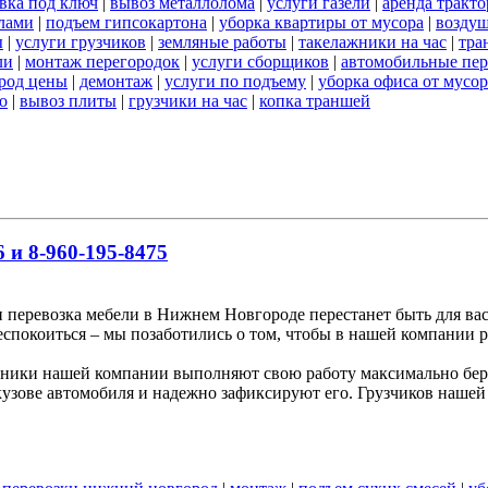
вка под ключ
|
вывоз металлолома
|
услуги газели
|
аренда тракто
лами
|
подъем гипсокартона
|
уборка квартиры от мусора
|
воздуш
ы
|
услуги грузчиков
|
земляные работы
|
такелажники на час
|
тра
ли
|
монтаж перегородок
|
услуги сборщиков
|
автомобильные пер
род цены
|
демонтаж
|
услуги по подъему
|
уборка офиса от мусор
о
|
вывоз плиты
|
грузчики на час
|
копка траншей
 и 8-960-195-8475
и перевозка мебели в Нижнем Новгороде перестанет быть для вас
беспокоиться – мы позаботились о том, чтобы в нашей компании р
ники нашей компании выполняют свою работу максимально бере
узове автомобиля и надежно зафиксируют его. Грузчиков нашей 