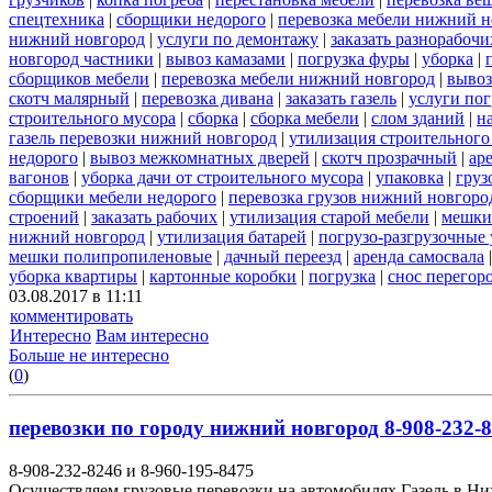
спецтехника
|
сборщики недорого
|
перевозка мебели нижний н
нижний новгород
|
услуги по демонтажу
|
заказать разнорабочи
новгород частники
|
вывоз камазами
|
погрузка фуры
|
уборка
|
сборщиков мебели
|
перевозка мебели нижний новгород
|
вывоз
скотч малярный
|
перевозка дивана
|
заказать газель
|
услуги пог
строительного мусора
|
сборка
|
сборка мебели
|
слом зданий
|
н
газель перевозки нижний новгород
|
утилизация строительного
недорого
|
вывоз межкомнатных дверей
|
скотч прозрачный
|
ар
вагонов
|
уборка дачи от строительного мусора
|
упаковка
|
груз
сборщики мебели недорого
|
перевозка грузов нижний новгород
строений
|
заказать рабочих
|
утилизация старой мебели
|
мешки
нижний новгород
|
утилизация батарей
|
погрузо-разгрузочные 
мешки полипропиленовые
|
дачный переезд
|
аренда самосвала
уборка квартиры
|
картонные коробки
|
погрузка
|
снос перегор
03.08.2017 в 11:11
комментировать
Интересно
Вам интересно
Больше не интересно
(
0
)
перевозки по городу нижний новгород 8-908-232-8
8-908-232-8246 и 8-960-195-8475
Осуществляем грузовые перевозки на автомобилях Газель в Н