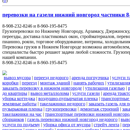
(
0
)
перевозки на газели нижний новгород частники 8-
8-908-232-8246 и 8-960-195-8475
Грузоперевозки по Нижнему Новгороду, Арзамасу, Дзержинску,
переезды, доставка пластиковых окон, стройматериалов, перев
пианино, рояли, торговое оборудование, витрины, холодильник
Перевозка грузов в Нижнем Новгороде возможна автомобилем
специалисты быстро решают задачи любой сложности. Грузопе
нашей компании.
8-908-232-8246 и 8-960-195-8475
вывоз мусора
|
переезд недорого
|
аренда погрузчика
|
услуги т
коробки
|
переезд
|
монтаж зданий
|
нанять рабочих
|
утилизаци
заказать перевозку в нижнем новгороде
|
утилизация газелью
|
до квартиры
|
вывоз металлолома
|
услуги газели
|
аренда тракт
уборка коттеджа
|
воздушно-пупырчатая пленка
|
транспортные
земляные работы
|
такелажники недорого
|
заказать газель для
пузырьковая пленка
|
грузоперевозки
|
демонтаж строений
|
зак
такелажники на час
|
транспортные перевозки нижний новгоро
сборщиков
|
газель перевозки нижний новгород недорого
|
выв
услуги по подъему
|
уборка офиса от мусора
|
стрейч лента
|
пер
грузчиков
|
копка погреба
|
перестановка мебели
|
перевозка ве