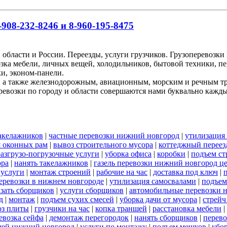
908-232-8246 и 8-960-195-8475
 области и России. Переезды, услуги грузчиков. Грузоперевоз
озка мебели, личных вещей, холодильников, бытовой техники, пе
и, эконом-панели.
, а также железнодорожным, авиационным, морским и речным т
ревозки по городу и области совершаются нами буквально кажд
акелажников
|
частные перевозки нижний новгород
|
утилизация
я оконных рам
|
вывоз строительного мусора
|
коттеджный переез
разгрузо-погрузочные услуги
|
уборка офиса
|
коробки
|
подъем ст
ора
|
нанять такелажников
|
газель перевозки нижний новгород ц
 услуги
|
монтаж строений
|
рабочие на час
|
доставка под ключ
|
 перевозки в нижнем новгороде
|
утилизация самосвалами
|
подъем
азать сборщиков
|
услуги сборщиков
|
автомобильные перевозки 
д
|
монтаж
|
подъем сухих смесей
|
уборка дачи от мусора
|
стрейч
оз плиты
|
грузчики на час
|
копка траншей
|
расстановка мебели
|
евозка сейфа
|
демонтаж перегородок
|
нанять сборщиков
|
перево
щей нижний новгород
|
услуги по монтажу
|
подъем мешков
|
убор