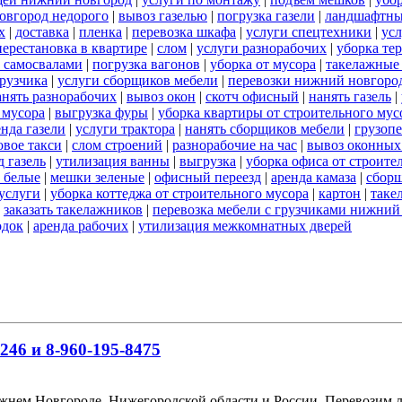
овгород недорого
|
вывоз газелью
|
погрузка газели
|
ландшафтны
х
|
доставка
|
пленка
|
перевозка шкафа
|
услуги спецтехники
|
усл
перестановка в квартире
|
слом
|
услуги разнорабочих
|
уборка те
 самосвалами
|
погрузка вагонов
|
уборка от мусора
|
такелажные
рузчика
|
услуги сборщиков мебели
|
перевозки нижний новгоро
анять разнорабочих
|
вывоз окон
|
скотч офисный
|
нанять газель
|
 мусора
|
выгрузка фуры
|
уборка квартиры от строительного мус
енда газели
|
услуги трактора
|
нанять сборщиков мебели
|
грузоп
овое такси
|
слом строений
|
разнорабочие на час
|
вывоз оконных
 газель
|
утилизация ванны
|
выгрузка
|
уборка офиса от строите
 белые
|
мешки зеленые
|
офисный переезд
|
аренда камаза
|
сборщ
услуги
|
уборка коттеджа от строительного мусора
|
картон
|
таке
|
заказать такелажников
|
перевозка мебели с грузчиками нижний
одок
|
аренда рабочих
|
утилизация межкомнатных дверей
246 и 8-960-195-8475
ижнем Новгороде, Нижегородской области и России. Перевозим 