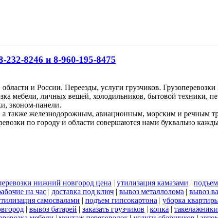
-232-8246 и 8-960-195-8475
 области и России. Переезды, услуги грузчиков. Грузоперевоз
озка мебели, личных вещей, холодильников, бытовой техники, пе
и, эконом-панели.
, а также железнодорожным, авиационным, морским и речным т
ревозки по городу и области совершаются нами буквально кажд
 перевозки нижний новгород цена
|
утилизация камазами
|
подъем
рабочие на час
|
доставка под ключ
|
вывоз металлолома
|
вывоз в
утилизация самосвалами
|
подъем гипсокартона
|
уборка квартиры
овгород
|
вывоз батарей
|
заказать грузчиков
|
копка
|
такелажники
еревозка мебели
|
монтаж перегородок
|
услуги сборщиков
|
авто