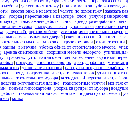
дъему
|
уборка офиса от мусора
|
стрейч лента
|
перевозка сейфа
|
д
ка мебели
|
услуги по монтажу
|
подъем мешков
|
уборка коттеджа
боты
|
расстановка в квартире
|
услуги по демонтажу
|
заказать р
уры
|
уборка
|
перестановка в квартире
|
слом
|
услуги разнорабоч
от мусора
|
такелажные работы
|
снос
|
аренда разнорабочих
|
выво
илизация мусора
|
выгрузка газели
|
уборка от строительного мус
ка
|
услуги сборщиков мебели
|
утилизация строительного мусора
го
|
вывоз межкомнатных дверей
|
скотч прозрачный
|
нанять газе
троительного мусора
|
упаковка
|
грузовое такси
|
слом строений
|
я ванны
|
выгрузка
|
уборка офиса от строительного мусора
|
упак
д
|
аренда спецтехники
|
сборщики мебели недорого
|
утилизация 
луги рабочих
|
утилизация окон
|
мешки зеленые
|
офисный перее
оробки
|
погрузка
|
снос перегородок
|
аренда рабочих
|
утилизац
елажников
|
утилизация колонки
|
разгрузо-погрузочные работы
|
орого
|
аренда погрузчика
|
аренда такелажников
|
утилизация газ
|
вывоз строительного мусора
|
коттеджный переезд
|
аренда фро
|
воздушно-пупырчатая пленка
|
транспортные услуги
|
монтаж с
ами
|
подъем гипсокартона
|
уборка квартиры от мусора
|
воздушн
 работы
|
такелажники на час
|
монтаж
|
подъем сухих смесей
|
уб
чиков
|
копка