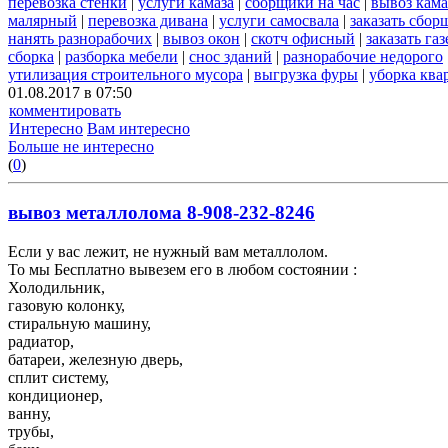
перевозка стенки
|
услуги камаза
|
сборщики на час
|
вывоз кам
малярный
|
перевозка дивана
|
услуги самосвала
|
заказать сбор
нанять разнорабочих
|
вывоз окон
|
скотч офисный
|
заказать газ
сборка
|
разборка мебели
|
снос зданий
|
разнорабочие недорого
утилизация строительного мусора
|
выгрузка фуры
|
уборка ква
01.08.2017 в 07:50
комментировать
Интересно
Вам интересно
Больше не интересно
(
0
)
вывоз металлолома 8-908-232-8246
Если у вас лежит, не нужный вам металлолом.
То мы Бесплатно вывезем его в любом состоянии :
Холодильник,
газовую колонку,
стиральную машину,
радиатор,
батареи, железную дверь,
сплит систему,
кондиционер,
ванну,
трубы,