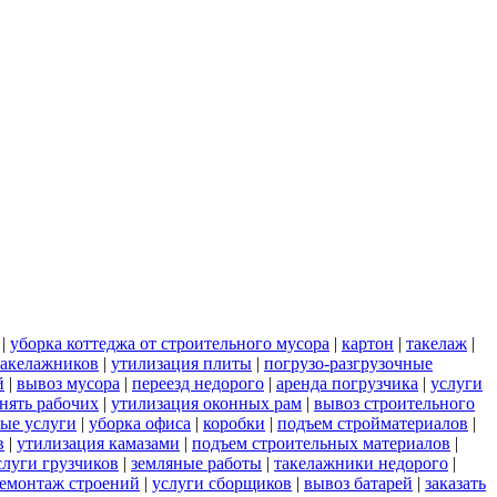
|
уборка коттеджа от строительного мусора
|
картон
|
такелаж
|
 такелажников
|
утилизация плиты
|
погрузо-разгрузочные
й
|
вывоз мусора
|
переезд недорого
|
аренда погрузчика
|
услуги
нять рабочих
|
утилизация оконных рам
|
вывоз строительного
ные услуги
|
уборка офиса
|
коробки
|
подъем стройматериалов
|
в
|
утилизация камазами
|
подъем строительных материалов
|
слуги грузчиков
|
земляные работы
|
такелажники недорого
|
емонтаж строений
|
услуги сборщиков
|
вывоз батарей
|
заказать