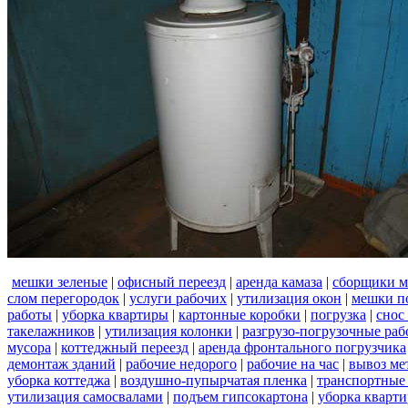
мешки зеленые
|
офисный переезд
|
аренда камаза
|
сборщики м
слом перегородок
|
услуги рабочих
|
утилизация окон
|
мешки п
работы
|
уборка квартиры
|
картонные коробки
|
погрузка
|
снос
такелажников
|
утилизация колонки
|
разгрузо-погрузочные ра
мусора
|
коттеджный переезд
|
аренда фронтального погрузчика
демонтаж зданий
|
рабочие недорого
|
рабочие на час
|
вывоз ме
уборка коттеджа
|
воздушно-пупырчатая пленка
|
транспортные
утилизация самосвалами
|
подъем гипсокартона
|
уборка кварти