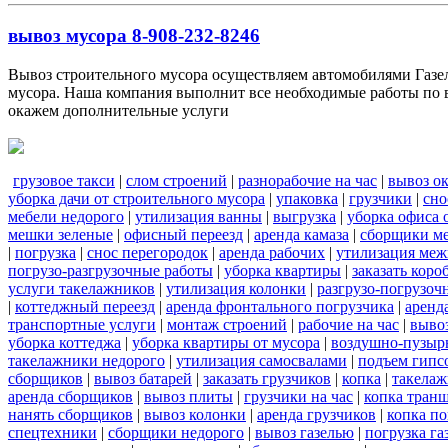
вывоз мусора 8-908-232-8246
Вывоз строительного мусора осуществляем автомобилями Газель
мусора. Наша компания выполнит все необходимые работы по в
окажем дополнительные услуги
грузовое такси
|
слом строений
|
разнорабочие на час
|
вывоз о
уборка дачи от строительного мусора
|
упаковка
|
грузчики
|
сно
мебели недорого
|
утилизация ванны
|
выгрузка
|
уборка офиса 
мешки зеленые
|
офисный переезд
|
аренда камаза
|
сборщики ме
|
погрузка
|
снос перегородок
|
аренда рабочих
|
утилизация меж
погрузо-разгрузочные работы
|
уборка квартиры
|
заказать коро
услуги такелажников
|
утилизация колонки
|
разгрузо-погрузоч
|
коттеджный переезд
|
аренда фронтального погрузчика
|
аренд
транспортные услуги
|
монтаж строений
|
рабочие на час
|
выво
уборка коттеджа
|
уборка квартиры от мусора
|
воздушно-пузырь
такелажники недорого
|
утилизация самосвалами
|
подъем гипс
сборщиков
|
вывоз батарей
|
заказать грузчиков
|
копка
|
такелаж
аренда сборщиков
|
вывоз плиты
|
грузчики на час
|
копка тран
нанять сборщиков
|
вывоз колонки
|
аренда грузчиков
|
копка по
спецтехники
|
сборщики недорого
|
вывоз газелью
|
погрузка га