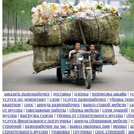
заказать разнорабочих
|
доставка
|
пленка
|
перевозка шкафа
|
у
услуги по демонтажу
|
слом
|
услуги разнорабочих
|
уборка тер
квартире
|
снос
|
аренда разнорабочих
|
вывоз старой мебели
|
с
от мусора
|
такелажные работы
|
сборка мебели
|
слом зданий
|
н
мусора
|
выгрузка газели
|
уборка от строительного мусора
|
сбо
услуги фронтального погрузчика
|
аренда сборщиков мебели
|
у
строений
|
разнорабочие на час
|
вывоз оконных рам
|
мешки
|
а
строительного мусора
|
упаковка
|
грузчики
|
снос строений
|
за