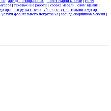
нос
|
аренда разнорабочих
|
вывоз старой мебели
|
скотч
 мусора
|
такелажные работы
|
сборка мебели
|
слом зданий
|
мусора
|
выгрузка газели
|
уборка от строительного мусора
|
|
услуги фронтального погрузчика
|
аренда сборщиков мебели
|