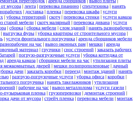
емонтаж перегородок
|
аренда сборщиков
|
вывоз плиты
|
 от мусора
|
лента
|
перевозка пианино
|
спецтехника
|
нанять
азнорабочих
|
доставка
|
пленка
|
перевозка шкафа
|
услуги
их
|
уборка территорий
|
скотч
|
перевозка стенки
|
услуги камаза
з старой мебели
|
скотч малярный
|
перевозка дивана
|
услуги
ора
|
сборка
|
сборка мебели
|
слом зданий
|
нанять разнорабочих
|
выгрузка фуры
|
уборка квартиры от строительного мусора
|
ль
|
услуги фронтального погрузчика
|
аренда сборщиков мебели
разнорабочие на час
|
вывоз оконных рам
|
мешки
|
аренда
овочный материал
|
грузчики
|
снос строений
|
заказать рабочих
батарей
|
погрузо-разгрузочные услуги
|
уборка коттеджа от
зд
|
аренда камаза
|
сборщики мебели на час
|
утилизация плиты
ия межкомнатных дверей
|
мешки полипропиленовые
|
дачный
уборка дачи
|
заказать коробки
|
переезд
|
монтаж зданий
|
нанять
елью
|
разгрузо-погрузочные услуги
|
уборка офиса
|
коробки
|
нтального погрузчика
|
нанять такелажников
|
утилизация
троений
|
рабочие на час
|
вывоз металлолома
|
услуги газели
|
о-пузырьковая пленка
|
грузоперевозки
|
демонтаж строений
|
орка дачи от мусора
|
стрейч пленка
|
перевозка мебели
|
монтаж