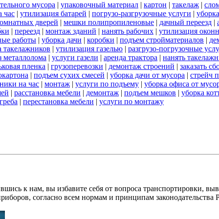
ительного мусора
|
упаковочный материал
|
картон
|
такелаж
|
сло
 час
|
утилизация батарей
|
погрузо-разгрузочные услуги
|
уборка
омнатных дверей
|
мешки полипропиленовые
|
дачный переезд
|
бки
|
переезд
|
монтаж зданий
|
нанять рабочих
|
утилизация окон
ные работы
|
уборка дачи
|
коробки
|
подъем стройматериалов
|
де
а такелажников
|
утилизация газелью
|
разгрузо-погрузочные усл
з металлолома
|
услуги газели
|
аренда трактора
|
нанять такелаж
ковая пленка
|
грузоперевозки
|
демонтаж строений
|
заказать с
окартона
|
подъем сухих смесей
|
уборка дачи от мусора
|
стрейч 
ники на час
|
монтаж
|
услуги по подъему
|
уборка офиса от мусо
шей
|
расстановка мебели
|
демонтаж
|
подъем мешков
|
уборка кот
греба
|
перестановка мебели
|
услуги по монтажу
вшись к нам, вы избавите себя от вопроса транспортировки, вы
приборов, согласно всем нормам и принципам законодательства