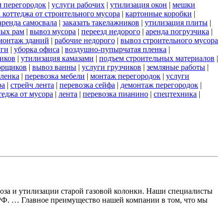
м перегородок
|
услуги рабочих
|
утилизация окон
|
мешки
 коттеджа от строительного мусора
|
картонные коробки
|
аренда самосвала
|
заказать такелажников
|
утилизация плиты
|
ных рам
|
вывоз мусора
|
переезд недорого
|
аренда погрузчика
|
монтаж зданий
|
рабочие недорого
|
вывоз строительного мусора
уги
|
уборка офиса
|
воздушно-пупырчатая пленка
|
ников
|
утилизация камазами
|
подъем строительных материалов
|
борщиков
|
вывоз ванны
|
услуги грузчиков
|
земляные работы
|
пленка
|
перевозка мебели
|
монтаж перегородок
|
услуги
ра
|
стрейч лента
|
перевозка сейфа
|
демонтаж перегородок
|
теджа от мусора
|
лента
|
перевозка пианино
|
спецтехника
|
воза и утилизации старой газовой колонки. Наши специалисты
 РФ. … Главное преимущество нашей компании в том, что мы