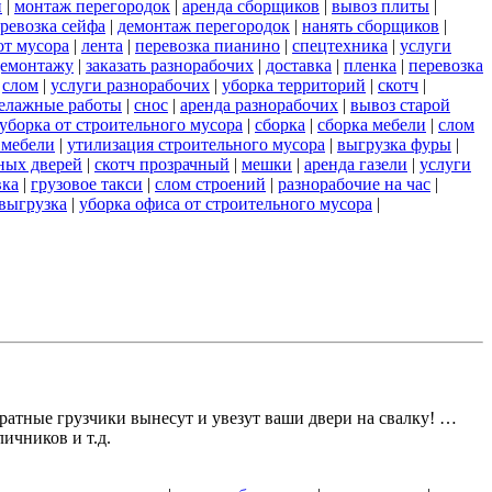
и
|
монтаж перегородок
|
аренда сборщиков
|
вывоз плиты
|
ревозка сейфа
|
демонтаж перегородок
|
нанять сборщиков
|
от мусора
|
лента
|
перевозка пианино
|
спецтехника
|
услуги
демонтажу
|
заказать разнорабочих
|
доставка
|
пленка
|
перевозка
|
слом
|
услуги разнорабочих
|
уборка территорий
|
скотч
|
елажные работы
|
снос
|
аренда разнорабочих
|
вывоз старой
уборка от строительного мусора
|
сборка
|
сборка мебели
|
слом
 мебели
|
утилизация строительного мусора
|
выгрузка фуры
|
ных дверей
|
скотч прозрачный
|
мешки
|
аренда газели
|
услуги
вка
|
грузовое такси
|
слом строений
|
разнорабочие на час
|
выгрузка
|
уборка офиса от строительного мусора
|
атные грузчики вынесут и увезут ваши двери на свалку! …
ичников и т.д.