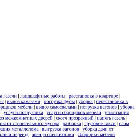
а газели
|
ландшафтные работы
|
расстановка в квартире
|
ас
|
вывоз камазами
|
погрузка фуры
|
уборка
|
перестановка в
борщиков мебели
|
вывоз самосвалами
|
погрузка вагонов
|
уборка
ь
|
услуги погрузчика
|
услуги сборщиков мебели
|
утилизация
оз межкомнатных дверей
|
скотч прозрачный
|
нанять газель
|
ры от строительного мусора
|
разборка
|
грузовое такси
|
слом
зация металлолома
|
выгрузка вагонов
|
уборка дачи от
рный переезд
|
аренда спецтехники
|
сборщики мебели