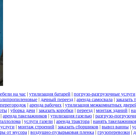
ебели на час
|
утилизация батарей
|
погрузо-разгрузочные услуги
олипропиленовые
|
дачный переезд
|
аренда самосвала
|
заказать
 перегородок
|
аренда рабочих
|
утилизация межкомнатных двере
боты
|
уборка дачи
|
заказать коробки
|
переезд
|
монтаж зданий
|
на
|
аренда такелажников
|
утилизация газелью
|
разгрузо-погрузоч
таллолома
|
услуги газели
|
аренда трактора
|
нанять такелажнико
 услуги
|
монтаж строений
|
заказать сборщиков
|
вывоз ванны
|
у
ры от мусора
|
воздушно-пузырьковая пленка
|
грузоперевозки
|
д