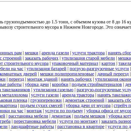
 грузоподъемностью до 1.5 тонн, с объемом кузова от 8 до 16 к
ывозу строительного мусора в Нижнем Новгороде. Это означает,
конных рам
|
мешки
|
аренда газели
|
услуги трактора
|
нанять сбо
с строений
|
заказать рабочих
|
утилизация старой мебели
|
мешки
от строительного мусора
|
упаковочный материал
|
картон
|
такел
бели на час
|
утилизация батарей
|
погрузо-разгрузочные услуги
комнатных дверей
|
мешки полипропиленовые
|
дачный переезд
бки
|
переезд
|
монтаж зданий
|
нанять рабочих
|
утилизация окон
ные работы
|
уборка дачи
|
коробки
|
подъем стройматериалов
|
де
а такелажников
|
утилизация газелью
|
разгрузо-погрузочные усл
з металлолома
|
услуги газели
|
аренда трактора
|
нанять такелаж
ковая пленка
|
грузоперевозки
|
демонтаж строений
|
заказать с
окартона
|
подъем сухих смесей
|
уборка дачи от мусора
|
стрейч 
ники на час
|
монтаж
|
услуги по подъему
|
уборка офиса от мусо
шей
|
расстановка мебели
|
демонтаж
|
подъем мешков
|
уборка кот
греба
|
перестановка мебели
|
услуги по монтажу
|
заказать разно
зели
|
ландшафтные работы
|
расстановка в квартире
|
услуги по 