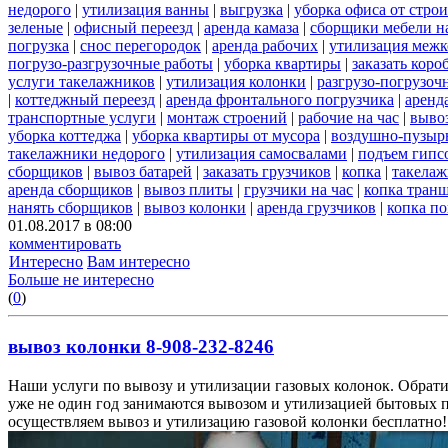
недорого
|
утилизация ванны
|
выгрузка
|
уборка офиса от стро
зеленые
|
офисный переезд
|
аренда камаза
|
сборщики мебели на
погрузка
|
снос перегородок
|
аренда рабочих
|
утилизация межк
погрузо-разгрузочные работы
|
уборка квартиры
|
заказать коро
услуги такелажников
|
утилизация колонки
|
разгрузо-погрузоч
|
коттеджный переезд
|
аренда фронтального погрузчика
|
аренд
транспортные услуги
|
монтаж строений
|
рабочие на час
|
выво
уборка коттеджа
|
уборка квартиры от мусора
|
воздушно-пузырь
такелажники недорого
|
утилизация самосвалами
|
подъем гипс
сборщиков
|
вывоз батарей
|
заказать грузчиков
|
копка
|
такелаж
аренда сборщиков
|
вывоз плиты
|
грузчики на час
|
копка тран
нанять сборщиков
|
вывоз колонки
|
аренда грузчиков
|
копка по
01.08.2017 в 08:00
комментировать
Интересно
Вам интересно
Больше не интересно
(
0
)
вывоз колонки 8-908-232-8246
Наши услуги по вывозу и утилизации газовых колонок. Обрати
уже не один год занимаются вывозом и утилизацией бытовых 
осуществляем вывоз и утилизацию газовой колонки бесплатно!