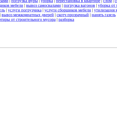
азами
|
погрузка фуры
|
уборка
|
перестановка в квартире
|
слом
|
с
щиков мебели
|
вывоз самосвалами
|
погрузка вагонов
|
уборка от
ель
|
услуги погрузчика
|
услуги сборщиков мебели
|
утилизация 
|
вывоз межкомнатных дверей
|
скотч прозрачный
|
нанять газель
ртиры от строительного мусора
|
разборка