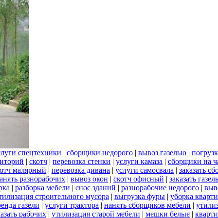
слуги спецтехники
|
сборщики недорого
|
вывоз газелью
|
погрузк
риторий
|
скотч
|
перевозка стенки
|
услуги камаза
|
сборщики на ч
котч малярный
|
перевозка дивана
|
услуги самосвала
|
заказать с
анять разнорабочих
|
вывоз окон
|
скотч офисный
|
заказать газел
рка
|
разборка мебели
|
снос зданий
|
разнорабочие недорого
|
выв
тилизация строительного мусора
|
выгрузка фуры
|
уборка кварти
ренда газели
|
услуги трактора
|
нанять сборщиков мебели
|
утили
казать рабочих
|
утилизация старой мебели
|
мешки белые
|
кварти