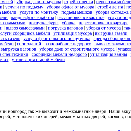
смесей
|
уборка дачи от мусора
|
стрейч пленка
|
перевозка мебел
ж
|
услуги по подъему
|
уборка офиса от мусора
|
стрейч лента
|
пе
а мебели
|
услуги по монтажу
|
подъем мешков
|
уборка коттеджа 
зели
|
ландшафтные работы
|
расстановка в квартире
|
услуги по 
воз камазами
|
погрузка фуры
|
уборка
|
перестановка в квартире
ли
|
вывоз самосвалами
|
погрузка вагонов
|
уборка от мусора
|
так
услуги сборщиков мебели
|
утилизация мусора
|
выгрузка газели
|
ять газель
|
услуги фронтального погрузчика
|
аренда сборщиков
 мебели
|
снос зданий
|
разнорабочие недорого
|
вывоз межкомнат
|
выгрузка вагонов
|
уборка дачи от строительного мусора
|
упако
а спецтехники
|
сборщики мебели недорого
|
утилизация ванны
|
бочих
|
утилизация старой мебели
й новгород так же вывозит и межкомнатные двери. Наши аккур
рей, металлических дверей, межкомнатных дверей, косяков, нал