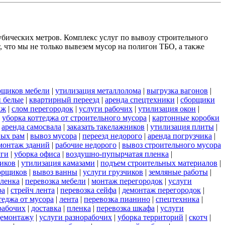
убических метров. Комплекс услуг по вывозу строительного
 что мы не только вывезем мусор на полигон ТБО, а также
рщиков мебели
|
утилизация металлолома
|
выгрузка вагонов
|
 белые
|
квартирный переезд
|
аренда спецтехники
|
сборщики
аж
|
слом перегородок
|
услуги рабочих
|
утилизация окон
|
|
уборка коттеджа от строительного мусора
|
картонные коробки
|
аренда самосвала
|
заказать такелажников
|
утилизация плиты
|
ных рам
|
вывоз мусора
|
переезд недорого
|
аренда погрузчика
|
монтаж зданий
|
рабочие недорого
|
вывоз строительного мусора
уги
|
уборка офиса
|
воздушно-пупырчатая пленка
|
ников
|
утилизация камазами
|
подъем строительных материалов
|
борщиков
|
вывоз ванны
|
услуги грузчиков
|
земляные работы
|
пленка
|
перевозка мебели
|
монтаж перегородок
|
услуги
ра
|
стрейч лента
|
перевозка сейфа
|
демонтаж перегородок
|
теджа от мусора
|
лента
|
перевозка пианино
|
спецтехника
|
рабочих
|
доставка
|
пленка
|
перевозка шкафа
|
услуги
демонтажу
|
услуги разнорабочих
|
уборка территорий
|
скотч
|