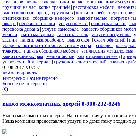
грузчиков
|
копка
|
такелажники на час
|
монтаж
|
подъем сухих 
грузчики на час
|
копка траншей
|
расстановка мебели
|
демонта
вывоз колонки
|
аренда грузчиков
|
копка погреба
|
перестановк
спецтехники
|
сборщики недорого
|
вывоз газелью
|
погрузка га
шкафа
|
перевозка стенки
|
услуги камаза
|
сборщики на час
|
вы
перевозка дивана
|
услуги самосвала
|
заказать сборщиков мебе
мебели
|
скотч малярный
|
заказать газель
|
услуги погрузчика
|
зданий
|
нанять разнорабочих
|
вывоз окон
|
скотч офисный
|
нан
уборка квартиры от строительного мусора
|
разборка
|
разборка
трактора
|
нанять сборщиков мебели
|
утилизация металлолома
вывоз оконных рам
|
мешки белые
|
квартирный переезд
|
аренд
упаковочный материал
|
грузчики
|
снос строений
|
заказать ра
01.08.2017 в 07:57
комментировать
Интересно
Вам интересно
Больше не интересно
(
0
)
вывоз межкомнатных дверей 8-908-232-8246
Вывоз межкомнатных дверей. Наша компания утилизация-нижни
Наша компания предоставляет услуги по демонтажу входных две