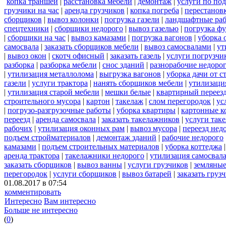
копка траншей
|
расстановка мебели
|
демонтаж
|
услуги по по
грузчики на час
|
аренда грузчиков
|
копка погреба
|
перестанов
сборщиков
|
вывоз колонки
|
погрузка газели
|
ландшафтные ра
спецтехники
|
сборщики недорого
|
вывоз газелью
|
погрузка ф
|
сборщики на час
|
вывоз камазами
|
погрузка вагонов
|
уборка 
самосвала
|
заказать сборщиков мебели
|
вывоз самосвалами
|
ут
|
вывоз окон
|
скотч офисный
|
заказать газель
|
услуги погрузчи
разборка
|
разборка мебели
|
снос зданий
|
разнорабочие недоро
|
утилизация металлолома
|
выгрузка вагонов
|
уборка дачи от с
газели
|
услуги трактора
|
нанять сборщиков мебели
|
утилизаци
|
утилизация старой мебели
|
мешки белые
|
квартирный переез
строительного мусора
|
картон
|
такелаж
|
слом перегородок
|
ус
|
погрузо-разгрузочные работы
|
уборка квартиры
|
картонные к
переезд
|
аренда самосвала
|
заказать такелажников
|
услуги так
рабочих
|
утилизация оконных рам
|
вывоз мусора
|
переезд нед
подъем стройматериалов
|
демонтаж зданий
|
рабочие недорого
камазами
|
подъем строительных материалов
|
уборка коттеджа
аренда трактора
|
такелажники недорого
|
утилизация самосвал
заказать сборщиков
|
вывоз ванны
|
услуги грузчиков
|
земляные
перегородок
|
услуги сборщиков
|
вывоз батарей
|
заказать груз
01.08.2017 в 07:54
комментировать
Интересно
Вам интересно
Больше не интересно
(
0
)