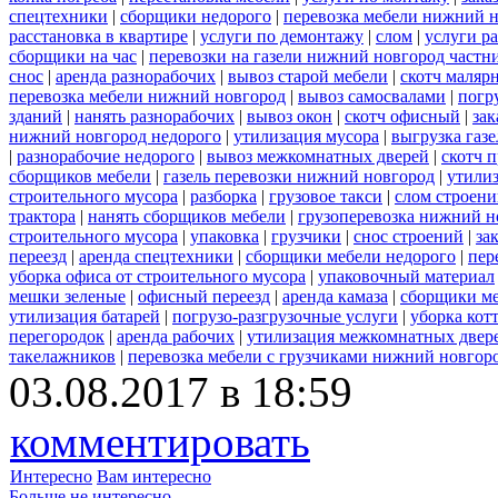
спецтехники
|
сборщики недорого
|
перевозка мебели нижний н
расстановка в квартире
|
услуги по демонтажу
|
слом
|
услуги р
сборщики на час
|
перевозки на газели нижний новгород частн
снос
|
аренда разнорабочих
|
вывоз старой мебели
|
скотч маляр
перевозка мебели нижний новгород
|
вывоз самосвалами
|
погр
зданий
|
нанять разнорабочих
|
вывоз окон
|
скотч офисный
|
зак
нижний новгород недорого
|
утилизация мусора
|
выгрузка газ
|
разнорабочие недорого
|
вывоз межкомнатных дверей
|
скотч 
сборщиков мебели
|
газель перевозки нижний новгород
|
утилиз
строительного мусора
|
разборка
|
грузовое такси
|
слом строен
трактора
|
нанять сборщиков мебели
|
грузоперевозка нижний н
строительного мусора
|
упаковка
|
грузчики
|
снос строений
|
за
переезд
|
аренда спецтехники
|
сборщики мебели недорого
|
пер
уборка офиса от строительного мусора
|
упаковочный материал
мешки зеленые
|
офисный переезд
|
аренда камаза
|
сборщики ме
утилизация батарей
|
погрузо-разгрузочные услуги
|
уборка кот
перегородок
|
аренда рабочих
|
утилизация межкомнатных двер
такелажников
|
перевозка мебели с грузчиками нижний новгор
03.08.2017 в 18:59
комментировать
Интересно
Вам интересно
Больше не интересно