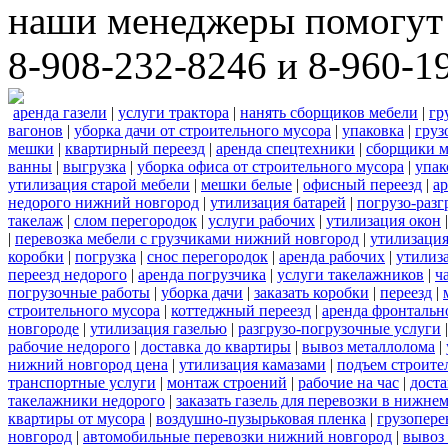
наши менеджеры помогут 
8-908-232-8246 и 8-960-1
аренда газели
|
услуги трактора
|
нанять сборщиков мебели
|
гр
вагонов
|
уборка дачи от строительного мусора
|
упаковка
|
груз
мешки
|
квартирный переезд
|
аренда спецтехники
|
сборщики м
ванны
|
выгрузка
|
уборка офиса от строительного мусора
|
упак
утилизация старой мебели
|
мешки белые
|
офисный переезд
|
ар
недорого нижний новгород
|
утилизация батарей
|
погрузо-разг
такелаж
|
слом перегородок
|
услуги рабочих
|
утилизация окон
|
перевозка мебели с грузчиками нижний новгород
|
утилизаци
коробки
|
погрузка
|
снос перегородок
|
аренда рабочих
|
утилиз
переезд недорого
|
аренда погрузчика
|
услуги такелажников
|
ч
погрузочные работы
|
уборка дачи
|
заказать коробки
|
переезд
|
строительного мусора
|
коттеджный переезд
|
аренда фронтальн
новгороде
|
утилизация газелью
|
разгрузо-погрузочные услуги
рабочие недорого
|
доставка до квартиры
|
вывоз металлолома
|
нижний новгород цена
|
утилизация камазами
|
подъем строите
транспортные услуги
|
монтаж строений
|
рабочие на час
|
доста
такелажники недорого
|
заказать газель для перевозки в нижне
квартиры от мусора
|
воздушно-пузырьковая пленка
|
грузопере
новгород
|
автомобильные перевозки нижний новгород
|
вывоз