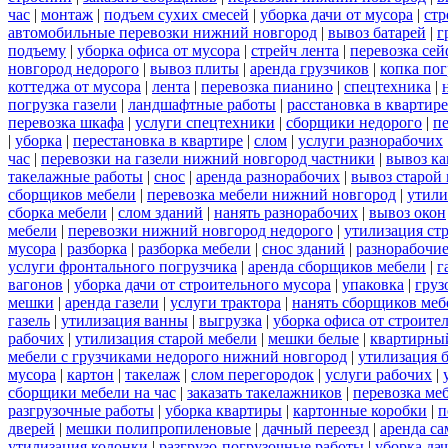
час
|
монтаж
|
подъем сухих смесей
|
уборка дачи от мусора
|
стр
автомобильные перевозки нижний новгород
|
вывоз батарей
|
г
подъему
|
уборка офиса от мусора
|
стрейч лента
|
перевозка сей
новгород недорого
|
вывоз плиты
|
аренда грузчиков
|
копка пог
коттеджа от мусора
|
лента
|
перевозка пианино
|
спецтехника
|
погрузка газели
|
ландшафтные работы
|
расстановка в квартире
перевозка шкафа
|
услуги спецтехники
|
сборщики недорого
|
п
|
уборка
|
перестановка в квартире
|
слом
|
услуги разнорабочих
час
|
перевозки на газели нижний новгород частники
|
вывоз к
такелажные работы
|
снос
|
аренда разнорабочих
|
вывоз старой
сборщиков мебели
|
перевозка мебели нижний новгород
|
утили
сборка мебели
|
слом зданий
|
нанять разнорабочих
|
вывоз окон
мебели
|
перевозки нижний новгород недорого
|
утилизация ст
мусора
|
разборка
|
разборка мебели
|
снос зданий
|
разнорабочие
услуги фронтального погрузчика
|
аренда сборщиков мебели
|
г
вагонов
|
уборка дачи от строительного мусора
|
упаковка
|
груз
мешки
|
аренда газели
|
услуги трактора
|
нанять сборщиков меб
газель
|
утилизация ванны
|
выгрузка
|
уборка офиса от строите
рабочих
|
утилизация старой мебели
|
мешки белые
|
квартирный
мебели с грузчиками недорого нижний новгород
|
утилизация 
мусора
|
картон
|
такелаж
|
слом перегородок
|
услуги рабочих
|
сборщики мебели на час
|
заказать такелажников
|
перевозка ме
разгрузочные работы
|
уборка квартиры
|
картонные коробки
|
п
дверей
|
мешки полипропиленовые
|
дачный переезд
|
аренда са
утилизация колонки
|
разгрузо-погрузочные работы
|
уборка да