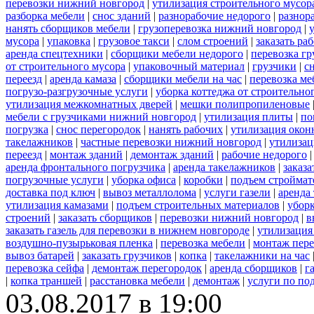
перевозки нижний новгород
|
утилизация строительного мусор
разборка мебели
|
снос зданий
|
разнорабочие недорого
|
разнор
нанять сборщиков мебели
|
грузоперевозка нижний новгород
|
мусора
|
упаковка
|
грузовое такси
|
слом строений
|
заказать ра
аренда спецтехники
|
сборщики мебели недорого
|
перевозка гр
от строительного мусора
|
упаковочный материал
|
грузчики
|
с
переезд
|
аренда камаза
|
сборщики мебели на час
|
перевозка ме
погрузо-разгрузочные услуги
|
уборка коттеджа от строительно
утилизация межкомнатных дверей
|
мешки полипропиленовые
мебели с грузчиками нижний новгород
|
утилизация плиты
|
по
погрузка
|
снос перегородок
|
нанять рабочих
|
утилизация окон
такелажников
|
частные перевозки нижний новгород
|
утилизац
переезд
|
монтаж зданий
|
демонтаж зданий
|
рабочие недорого
аренда фронтального погрузчика
|
аренда такелажников
|
заказ
погрузочные услуги
|
уборка офиса
|
коробки
|
подъем строймат
доставка под ключ
|
вывоз металлолома
|
услуги газели
|
аренда
утилизация камазами
|
подъем строительных материалов
|
уборк
строений
|
заказать сборщиков
|
перевозки нижний новгород
|
в
заказать газель для перевозки в нижнем новгороде
|
утилизация
воздушно-пузырьковая пленка
|
перевозка мебели
|
монтаж пере
вывоз батарей
|
заказать грузчиков
|
копка
|
такелажники на час
перевозка сейфа
|
демонтаж перегородок
|
аренда сборщиков
|
г
|
копка траншей
|
расстановка мебели
|
демонтаж
|
услуги по по
03.08.2017 в 19:00