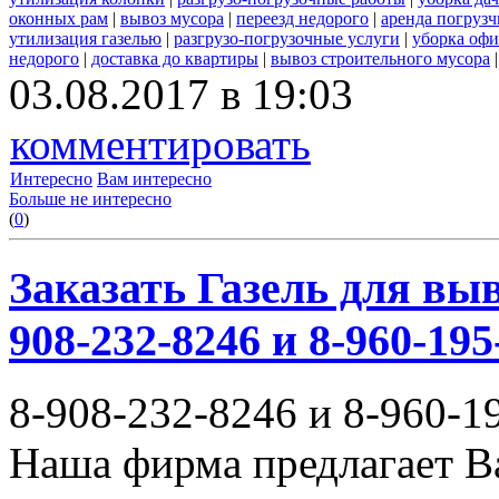
оконных рам
|
вывоз мусора
|
переезд недорого
|
аренда погрузч
утилизация газелью
|
разгрузо-погрузочные услуги
|
уборка офи
недорого
|
доставка до квартиры
|
вывоз строительного мусора
03.08.2017 в 19:03
комментировать
Интересно
Вам интересно
Больше не интересно
(
0
)
Заказать Газель для выв
908-232-8246 и 8-960-195
8-908-232-8246 и 8-960-1
Наша фирма предлагает В