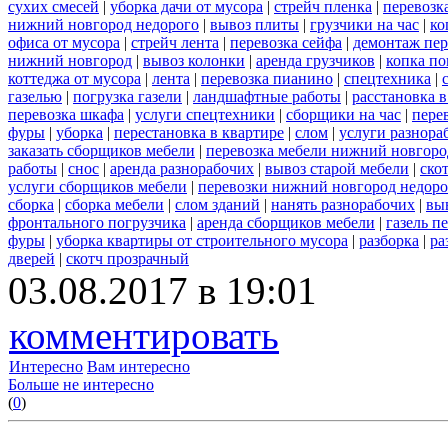
сухих смесей
|
уборка дачи от мусора
|
стрейч пленка
|
перевозк
нижний новгород недорого
|
вывоз плиты
|
грузчики на час
|
ко
офиса от мусора
|
стрейч лента
|
перевозка сейфа
|
демонтаж пер
нижний новгород
|
вывоз колонки
|
аренда грузчиков
|
копка по
коттеджа от мусора
|
лента
|
перевозка пианино
|
спецтехника
|
газелью
|
погрузка газели
|
ландшафтные работы
|
расстановка в
перевозка шкафа
|
услуги спецтехники
|
сборщики на час
|
пере
фуры
|
уборка
|
перестановка в квартире
|
слом
|
услуги разнора
заказать сборщиков мебели
|
перевозка мебели нижний новгоро
работы
|
снос
|
аренда разнорабочих
|
вывоз старой мебели
|
ско
услуги сборщиков мебели
|
перевозки нижний новгород недоро
сборка
|
сборка мебели
|
слом зданий
|
нанять разнорабочих
|
вы
фронтального погрузчика
|
аренда сборщиков мебели
|
газель п
фуры
|
уборка квартиры от строительного мусора
|
разборка
|
ра
дверей
|
скотч прозрачный
03.08.2017 в 19:01
комментировать
Интересно
Вам интересно
Больше не интересно
(
0
)