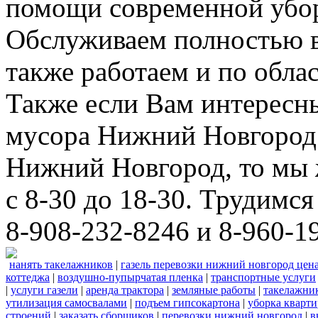
помощи современной убор
Обслуживаем полностью в
также работаем и по облас
Также если Вам интересны
мусора Нижний Новгород 
Нижний Новгород, то мы 
с 8-30 до 18-30. Трудимс
8-908-232-8246 и 8-960-1
нанять такелажников
|
газель перевозки нижний новгород цен
коттеджа
|
воздушно-пупырчатая пленка
|
транспортные услуги
|
услуги газели
|
аренда трактора
|
земляные работы
|
такелажни
утилизация самосвалами
|
подъем гипсокартона
|
уборка кварти
строений
|
заказать сборщиков
|
перевозки нижний новгород
|
в