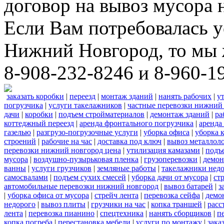
договор на вывоз мусора 
Если Вам потребовалась у
Нижний Новгород, то мы 
8-908-232-8246 и 8-960-1
заказать коробки
|
переезд
|
монтаж зданий
|
нанять рабочих
|
у
погрузчика
|
услуги такелажников
|
частные перевозки нижний
дачи
|
коробки
|
подъем стройматериалов
|
демонтаж зданий
|
ра
коттеджный переезд
|
аренда фронтального погрузчика
|
аренда
газелью
|
разгрузо-погрузочные услуги
|
уборка офиса
|
уборка 
строений
|
рабочие на час
|
доставка под ключ
|
вывоз металлол
перевозки нижний новгород цена
|
утилизация камазами
|
подъ
мусора
|
воздушно-пузырьковая пленка
|
грузоперевозки
|
демон
ванны
|
услуги грузчиков
|
земляные работы
|
такелажники нед
самосвалами
|
подъем сухих смесей
|
уборка дачи от мусора
|
ст
автомобильные перевозки нижний новгород
|
вывоз батарей
|
з
|
уборка офиса от мусора
|
стрейч лента
|
перевозка сейфа
|
демо
недорого
|
вывоз плиты
|
грузчики на час
|
копка траншей
|
расс
лента
|
перевозка пианино
|
спецтехника
|
нанять сборщиков
|
п
копка погреба
|
перестановка мебели
|
услуги по монтажу
|
зака