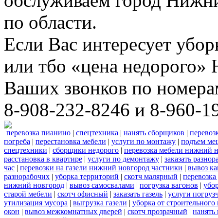
обслуживаем город Нижни
по области.
Если Вас интересует убо
или тбо «цена недорого»
Ваших звонков по номера
8-908-232-8246 и 8-960-1
перевозка пианино
|
спецтехника
|
нанять сборщиков
|
перевоз
погреба
|
перестановка мебели
|
услуги по монтажу
|
подъем ме
спецтехники
|
сборщики недорого
|
перевозка мебели нижний н
расстановка в квартире
|
услуги по демонтажу
|
заказать разнор
час
|
перевозки на газели нижний новгород частники
|
вывоз к
разнорабочих
|
уборка территорий
|
скотч малярный
|
перевозка
нижний новгород
|
вывоз самосвалами
|
погрузка вагонов
|
убор
старой мебели
|
скотч офисный
|
заказать газель
|
услуги погруз
утилизация мусора
|
выгрузка газели
|
уборка от строительного
окон
|
вывоз межкомнатных дверей
|
скотч прозрачный
|
нанять 