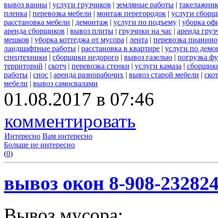
вывоз ванны
|
услуги грузчиков
|
земляные работы
|
такелажник
пленка
|
перевозка мебели
|
монтаж перегородок
|
услуги сборщ
расстановка мебели
|
демонтаж
|
услуги по подъему
|
уборка оф
аренда сборщиков
|
вывоз плиты
|
грузчики на час
|
аренда груз
мешков
|
уборка коттеджа от мусора
|
лента
|
перевозка пианино
ландшафтные работы
|
расстановка в квартире
|
услуги по демо
спецтехники
|
сборщики недорого
|
вывоз газелью
|
погрузка ф
территорий
|
скотч
|
перевозка стенки
|
услуги камаза
|
сборщики
работы
|
снос
|
аренда разнорабочих
|
вывоз старой мебели
|
ско
мебели
|
вывоз самосвалами
01.08.2017 в 07:46
комментировать
Интересно
Вам интересно
Больше не интересно
(
0
)
вывоз окон 8-908-23282
Вывоз мусора: