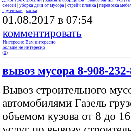
смесей
|
уборка дачи от мусора
|
стрейч пленка
|
перевозка мебе
грузчиков
|
копка
01.08.2017 в 07:54
комментировать
Интересно
Вам интересно
Больше не интересно
(
0
)
вывоз мусора 8-908-232-
Вывоз строительного мус
автомобилями Газель груз
объемом кузова от 8 до 1
услуг по вывозу строител