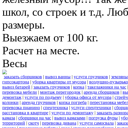
школ, со строек и т.д. Лю
размеры.
Выезжаем от 100 кг.
Расчет на месте.
Весы
заказать сборщиков
|
вывоз ванны
|
услуги грузчиков
|
земляны
гипсокартона
|
уборка квартиры от мусора
|
воздушно-пузырько
вывоз батарей
|
заказать грузчиков
|
копка
|
такелажники на час
перевозка мебели
|
монтаж перегородок
|
аренда сборщиков
|
вы
демонтаж
|
услуги по подъему
|
уборка офиса от мусора
|
стрейч
колонки
|
аренда грузчиков
|
копка погреба
|
перестановка мебе
перевозка пианино
|
спецтехника
|
услуги спецтехники
|
сборщи
расстановка в квартире
|
услуги по демонтажу
|
заказать разнор
камаза
|
сборщики на час
|
вывоз камазами
|
погрузка фуры
|
убо
территорий
|
скотч
|
перевозка дивана
|
услуги самосвала
|
заказ