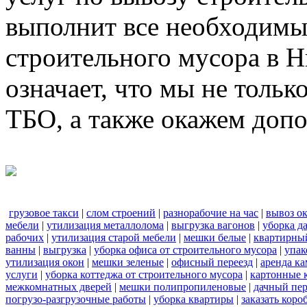
выполнит все необходимы
строительного мусора в 
означает, что мы не тольк
ТБО, а также окажем доп
грузовое такси
|
слом строений
|
разнорабочие на час
|
вывоз о
мебели
|
утилизация металлолома
|
выгрузка вагонов
|
уборка д
рабочих
|
утилизация старой мебели
|
мешки белые
|
квартирный
ванны
|
выгрузка
|
уборка офиса от строительного мусора
|
упак
утилизация окон
|
мешки зеленые
|
офисный переезд
|
аренда ка
услуги
|
уборка коттеджа от строительного мусора
|
картонные 
межкомнатных дверей
|
мешки полипропиленовые
|
дачный пер
погрузо-разгрузочные работы
|
уборка квартиры
|
заказать коро