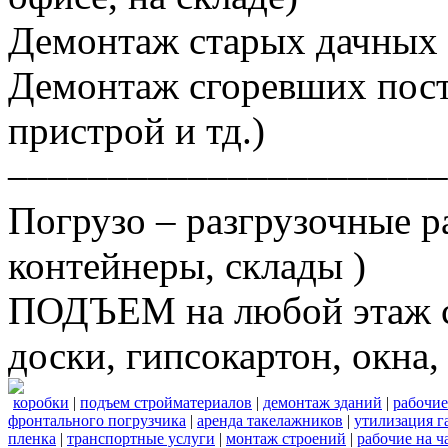
Демонтаж старых дачных 
Демонтаж сгоревших постр
пристрой и тд.)
––––––––––––––––––––––
Погрузо – разгрузочные р
контейнеры, склады )
ПОДЪЕМ на любой этаж ст
доски, гипсокартон, окна, 
коробки
|
подъем стройматериалов
|
демонтаж зданий
|
рабочие
фронтального погрузчика
|
аренда такелажников
|
утилизация г
пленка
|
транспортные услуги
|
монтаж строений
|
рабочие на ч