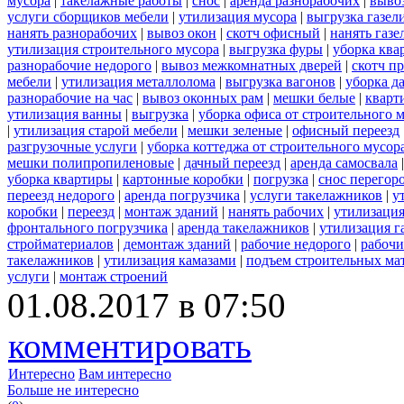
мусора
|
такелажные работы
|
снос
|
аренда разнорабочих
|
вывоз
услуги сборщиков мебели
|
утилизация мусора
|
выгрузка газел
нанять разнорабочих
|
вывоз окон
|
скотч офисный
|
нанять газе
утилизация строительного мусора
|
выгрузка фуры
|
уборка ква
разнорабочие недорого
|
вывоз межкомнатных дверей
|
скотч п
мебели
|
утилизация металлолома
|
выгрузка вагонов
|
уборка д
разнорабочие на час
|
вывоз оконных рам
|
мешки белые
|
кварт
утилизация ванны
|
выгрузка
|
уборка офиса от строительного 
|
утилизация старой мебели
|
мешки зеленые
|
офисный переезд
разгрузочные услуги
|
уборка коттеджа от строительного мусор
мешки полипропиленовые
|
дачный переезд
|
аренда самосвала
уборка квартиры
|
картонные коробки
|
погрузка
|
снос перегор
переезд недорого
|
аренда погрузчика
|
услуги такелажников
|
у
коробки
|
переезд
|
монтаж зданий
|
нанять рабочих
|
утилизаци
фронтального погрузчика
|
аренда такелажников
|
утилизация г
стройматериалов
|
демонтаж зданий
|
рабочие недорого
|
рабочи
такелажников
|
утилизация камазами
|
подъем строительных ма
услуги
|
монтаж строений
01.08.2017 в 07:50
комментировать
Интересно
Вам интересно
Больше не интересно