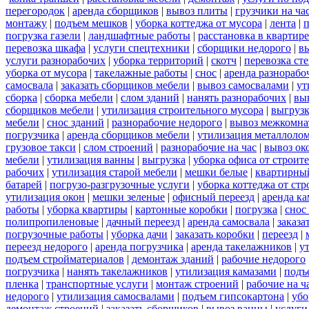
перегородок
|
аренда сборщиков
|
вывоз плиты
|
грузчики на ча
монтажу
|
подъем мешков
|
уборка коттеджа от мусора
|
лента
|
п
погрузка газели
|
ландшафтные работы
|
расстановка в квартире
перевозка шкафа
|
услуги спецтехники
|
сборщики недорого
|
в
услуги разнорабочих
|
уборка территорий
|
скотч
|
перевозка ст
уборка от мусора
|
такелажные работы
|
снос
|
аренда разнорабо
самосвала
|
заказать сборщиков мебели
|
вывоз самосвалами
|
ут
сборка
|
сборка мебели
|
слом зданий
|
нанять разнорабочих
|
вы
сборщиков мебели
|
утилизация строительного мусора
|
выгруз
мебели
|
снос зданий
|
разнорабочие недорого
|
вывоз межкомна
погрузчика
|
аренда сборщиков мебели
|
утилизация металлоло
грузовое такси
|
слом строений
|
разнорабочие на час
|
вывоз ок
мебели
|
утилизация ванны
|
выгрузка
|
уборка офиса от строит
рабочих
|
утилизация старой мебели
|
мешки белые
|
квартирный
батарей
|
погрузо-разгрузочные услуги
|
уборка коттеджа от ст
утилизация окон
|
мешки зеленые
|
офисный переезд
|
аренда ка
работы
|
уборка квартиры
|
картонные коробки
|
погрузка
|
снос
полипропиленовые
|
дачный переезд
|
аренда самосвала
|
заказа
погрузочные работы
|
уборка дачи
|
заказать коробки
|
переезд
|
переезд недорого
|
аренда погрузчика
|
аренда такелажников
|
у
подъем стройматериалов
|
демонтаж зданий
|
рабочие недорого
погрузчика
|
нанять такелажников
|
утилизация камазами
|
подъ
пленка
|
транспортные услуги
|
монтаж строений
|
рабочие на ч
недорого
|
утилизация самосвалами
|
подъем гипсокартона
|
убо
демонтаж строений
|
заказать сборщиков
|
вывоз ванны
|
услуги