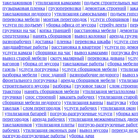
такелажников
|
утилизация камазами
|
подъем строительных ма
пузырьковая пленка
|
грузоперевозки
|
демонтаж строений
|
зак
такелажники недорого
|
утилизация самосвалами
|
подъем гипс
перевозка мебели
|
монтаж перегородок
|
услуги сборщиков
|
вы
услуги по подъему
|
уборка офиса от мусора
|
стрейч лента
|
пер
грузчики на час
|
копка траншей
|
расстановка мебели
|
демонта
спецтехника
|
нанять сборщиков
|
вывоз колонки
|
аренда грузч
разнорабочих
|
доставка
|
пленка
|
перевозка шкафа
|
услуги спе
ландшафтные работы
|
расстановка в квартире
|
услуги по демо
услуги камаза
|
сборщики на час
|
вывоз камазами
|
погрузка фу
вывоз старой мебели
|
скотч малярный
|
перевозка дивана
|
услу
вагонов
|
уборка от мусора
|
такелажные работы
|
сборка мебели
газель
|
услуги погрузчика
|
услуги сборщиков мебели
|
утилиза
разборка мебели
|
снос зданий
|
разнорабочие недорого
|
вывоз 
фронтального погрузчика
|
аренда сборщиков мебели
|
утилизац
строительного мусора
|
разборка
|
грузовое такси
|
слом строен
трактора
|
нанять сборщиков мебели
|
утилизация металлолома
грузчики
|
снос строений
|
заказать рабочих
|
утилизация старой
сборщики мебели недорого
|
утилизация ванны
|
выгрузка
|
убо
такелаж
|
слом перегородок
|
услуги рабочих
|
утилизация окон
|
утилизация батарей
|
погрузо-разгрузочные услуги
|
уборка ко
перегородок
|
аренда рабочих
|
утилизация межкомнатных двер
такелажников
|
утилизация плиты
|
погрузо-разгрузочные рабо
рабочих
|
утилизация оконных рам
|
вывоз мусора
|
переезд нед
разгрузо-погрузочные работы
|
уборка дачи