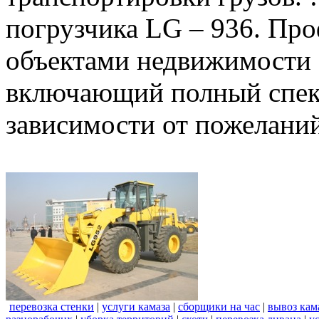
погрузчика LG – 936. Пр
объектами недвижимости 
включающий полный спект
зависимости от пожеланий
перевозка стенки
|
услуги камаза
|
сборщики на час
|
вывоз кам