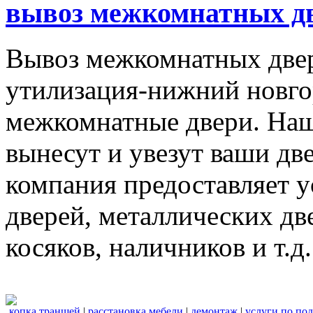
вывоз межкомнатных дв
Вывоз межкомнатных две
утилизация-нижний новго
межкомнатные двери. Наш
вынесут и увезут ваши дв
компания предоставляет 
дверей, металлических дв
косяков, наличников и т.д.
копка траншей
|
расстановка мебели
|
демонтаж
|
услуги по по