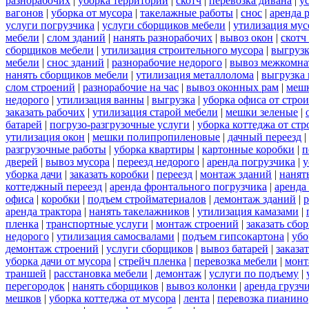
разнорабочих
|
уборка территорий
|
скотч
|
перевозка дивана
|
у
вагонов
|
уборка от мусора
|
такелажные работы
|
снос
|
аренда 
услуги погрузчика
|
услуги сборщиков мебели
|
утилизация мус
мебели
|
слом зданий
|
нанять разнорабочих
|
вывоз окон
|
скотч
сборщиков мебели
|
утилизация строительного мусора
|
выгруз
мебели
|
снос зданий
|
разнорабочие недорого
|
вывоз межкомна
нанять сборщиков мебели
|
утилизация металлолома
|
выгрузка 
слом строений
|
разнорабочие на час
|
вывоз оконных рам
|
меш
недорого
|
утилизация ванны
|
выгрузка
|
уборка офиса от стро
заказать рабочих
|
утилизация старой мебели
|
мешки зеленые
|
батарей
|
погрузо-разгрузочные услуги
|
уборка коттеджа от ст
утилизация окон
|
мешки полипропиленовые
|
дачный переезд
|
разгрузочные работы
|
уборка квартиры
|
картонные коробки
|
п
дверей
|
вывоз мусора
|
переезд недорого
|
аренда погрузчика
|
у
уборка дачи
|
заказать коробки
|
переезд
|
монтаж зданий
|
нанят
коттеджный переезд
|
аренда фронтального погрузчика
|
аренда
офиса
|
коробки
|
подъем стройматериалов
|
демонтаж зданий
|
р
аренда трактора
|
нанять такелажников
|
утилизация камазами
|
пленка
|
транспортные услуги
|
монтаж строений
|
заказать сбо
недорого
|
утилизация самосвалами
|
подъем гипсокартона
|
убо
демонтаж строений
|
услуги сборщиков
|
вывоз батарей
|
заказа
уборка дачи от мусора
|
стрейч пленка
|
перевозка мебели
|
монт
траншей
|
расстановка мебели
|
демонтаж
|
услуги по подъему
|
перегородок
|
нанять сборщиков
|
вывоз колонки
|
аренда грузч
мешков
|
уборка коттеджа от мусора
|
лента
|
перевозка пианино