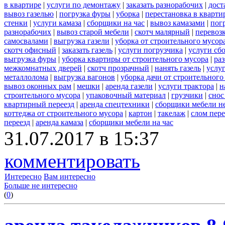
в квартире
|
услуги по демонтажу
|
заказать разнорабочих
|
дост
вывоз газелью
|
погрузка фуры
|
уборка
|
перестановка в кварти
стенки
|
услуги камаза
|
сборщики на час
|
вывоз камазами
|
пог
разнорабочих
|
вывоз старой мебели
|
скотч малярный
|
перевоз
самосвалами
|
выгрузка газели
|
уборка от строительного мусор
скотч офисный
|
заказать газель
|
услуги погрузчика
|
услуги сб
выгрузка фуры
|
уборка квартиры от строительного мусора
|
ра
межкомнатных дверей
|
скотч прозрачный
|
нанять газель
|
услу
металлолома
|
выгрузка вагонов
|
уборка дачи от строительного
вывоз оконных рам
|
мешки
|
аренда газели
|
услуги трактора
|
н
строительного мусора
|
упаковочный материал
|
грузчики
|
снос
квартирный переезд
|
аренда спецтехники
|
сборщики мебели н
коттеджа от строительного мусора
|
картон
|
такелаж
|
слом пер
переезд
|
аренда камаза
|
сборщики мебели на час
31.07.2017 в 15:37
комментировать
Интересно
Вам интересно
Больше не интересно
(
0
)