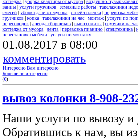
коттеджа
|
уборка квартиры от мусора
|
воздушно-пузырьковая 
ванны
|
услуги грузчиков
|
земляные работы
|
такелажники нед
смесей
|
уборка дачи от мусора
|
стрейч пленка
|
перевозка мебе
грузчиков
|
копка
|
такелажники на час
|
монтаж
|
услуги по под
перегородок
|
аренда сборщиков
|
вывоз плиты
|
грузчики на ча
коттеджа от мусора
|
лента
|
перевозка пианино
|
спецтехника
|
перестановка мебели
|
услуги по монтажу
01.08.2017 в 08:00
комментировать
Интересно
Вам интересно
Больше не интересно
(
0
)
вывоз колонки 8-908-23
Наши услуги по вывозу и 
Обратившись к нам, вы из