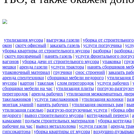
утилизация мусора
|
выгрузка газели
|
уборка от строительного
окон
|
скотч офисный
|
заказать газель
|
услуги погрузчика
|
усл
уборка квартиры от строительного мусора
|
разборка
|
разборка
|
скотч прозрачный
|
нанять газель
|
услуги фронтального погру
вагонов
|
уборка дачи от строительного мусора
|
упаковка
|
груз
мешки
|
аренда газели
|
услуги трактора
|
нанять сборщиков меб
упаковочный материал
|
грузчики
|
снос строений
|
заказать ра
аренда спецтехники
|
сборщики мебели недорого
|
утилизация 
мусора
|
картон
|
такелаж
|
слом перегородок
|
услуги рабочих
|
сборщики мебели на час
|
утилизация плиты
|
погрузо-разгрузо
перегородок
|
аренда рабочих
|
утилизация межкомнатных двер
такелажников
|
услуги такелажников
|
утилизация колонки
|
раз
монтаж зданий
|
нанять рабочих
|
утилизация оконных рам
|
выв
утилизация газелью
|
разгрузо-погрузочные услуги
|
уборка офи
недорого
|
вывоз строительного мусора
|
коттеджный переезд
|
камазами
|
подъем строительных материалов
|
уборка коттеджа
рабочие на час
|
вывоз металлолома
|
услуги газели
|
аренда тра
гипсокартона
|
уборка квартиры от мусора
|
воздушно-пузырько