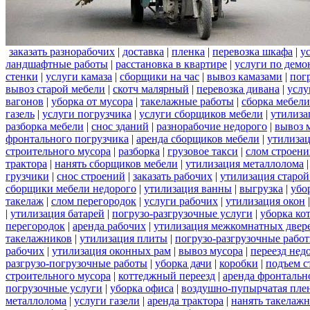
заказать разнорабочих
|
доставка
|
пленка
|
перевозка шкафа
|
у
ландшафтные работы
|
расстановка в квартире
|
услуги по демо
стенки
|
услуги камаза
|
сборщики на час
|
вывоз камазами
|
пог
вывоз старой мебели
|
скотч малярный
|
перевозка дивана
|
услу
вагонов
|
уборка от мусора
|
такелажные работы
|
сборка мебели
газель
|
услуги погрузчика
|
услуги сборщиков мебели
|
утилиза
разборка мебели
|
снос зданий
|
разнорабочие недорого
|
вывоз 
фронтального погрузчика
|
аренда сборщиков мебели
|
утилизац
строительного мусора
|
разборка
|
грузовое такси
|
слом строен
трактора
|
нанять сборщиков мебели
|
утилизация металлолома
грузчики
|
снос строений
|
заказать рабочих
|
утилизация старой
сборщики мебели недорого
|
утилизация ванны
|
выгрузка
|
убо
такелаж
|
слом перегородок
|
услуги рабочих
|
утилизация окон
|
утилизация батарей
|
погрузо-разгрузочные услуги
|
уборка ко
перегородок
|
аренда рабочих
|
утилизация межкомнатных двер
такелажников
|
утилизация плиты
|
погрузо-разгрузочные рабо
рабочих
|
утилизация оконных рам
|
вывоз мусора
|
переезд нед
разгрузо-погрузочные работы
|
уборка дачи
|
коробки
|
подъем с
строительного мусора
|
коттеджный переезд
|
аренда фронтальн
погрузочные услуги
|
уборка офиса
|
воздушно-пупырчатая пле
металлолома
|
услуги газели
|
аренда трактора
|
нанять такелаж