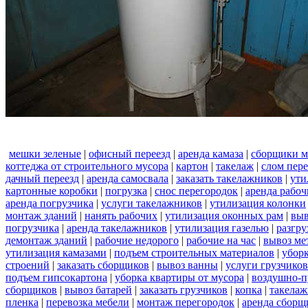
мешки зеленые
|
офисный переезд
|
аренда камаза
|
сборщики м
коттеджа от строительного мусора
|
картон
|
такелаж
|
слом пер
дачный переезд
|
аренда самосвала
|
заказать такелажников
|
ути
картонные коробки
|
погрузка
|
снос перегородок
|
аренда рабоч
аренда погрузчика
|
услуги такелажников
|
утилизация колонки
монтаж зданий
|
нанять рабочих
|
утилизация оконных рам
|
выв
погрузчика
|
аренда такелажников
|
утилизация газелью
|
разгру
демонтаж зданий
|
рабочие недорого
|
рабочие на час
|
вывоз ме
утилизация камазами
|
подъем строительных материалов
|
уборк
строений
|
заказать сборщиков
|
вывоз ванны
|
услуги грузчиков
подъем гипсокартона
|
уборка квартиры от мусора
|
воздушно-п
сборщиков
|
вывоз батарей
|
заказать грузчиков
|
копка
|
такелаж
пленка
|
перевозка мебели
|
монтаж перегородок
|
аренда сборщ