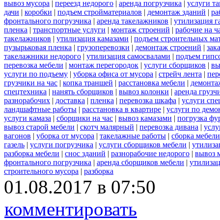
вывоз мусора
|
переезд недорого
|
аренда погрузчика
|
услуги т
дачи
|
коробки
|
подъем стройматериалов
|
демонтаж зданий
|
ра
фронтального погрузчика
|
аренда такелажников
|
утилизация г
пленка
|
транспортные услуги
|
монтаж строений
|
рабочие на ч
такелажников
|
утилизация камазами
|
подъем строительных ма
пузырьковая пленка
|
грузоперевозки
|
демонтаж строений
|
зак
такелажники недорого
|
утилизация самосвалами
|
подъем гипс
перевозка мебели
|
монтаж перегородок
|
услуги сборщиков
|
вы
услуги по подъему
|
уборка офиса от мусора
|
стрейч лента
|
пер
грузчики на час
|
копка траншей
|
расстановка мебели
|
демонта
спецтехника
|
нанять сборщиков
|
вывоз колонки
|
аренда грузч
разнорабочих
|
доставка
|
пленка
|
перевозка шкафа
|
услуги спе
ландшафтные работы
|
расстановка в квартире
|
услуги по демо
услуги камаза
|
сборщики на час
|
вывоз камазами
|
погрузка фу
вывоз старой мебели
|
скотч малярный
|
перевозка дивана
|
услу
вагонов
|
уборка от мусора
|
такелажные работы
|
сборка мебели
газель
|
услуги погрузчика
|
услуги сборщиков мебели
|
утилиза
разборка мебели
|
снос зданий
|
разнорабочие недорого
|
вывоз 
фронтального погрузчика
|
аренда сборщиков мебели
|
утилизац
строительного мусора
|
разборка
01.08.2017 в 07:50
комментировать