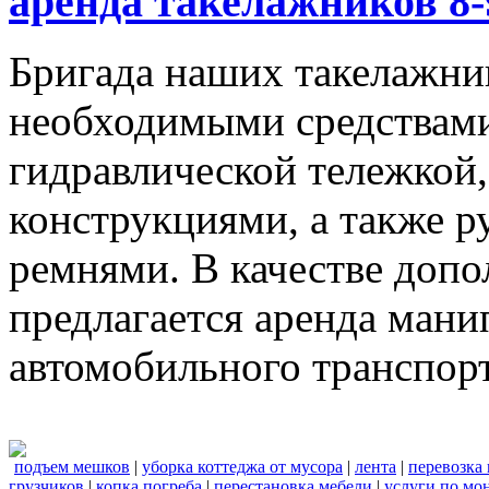
аренда такелажников 8-
Бригада наших такелажник
необходимыми средствами,
гидравлической тележкой
конструкциями, а также 
ремнями. В качестве доп
предлагается аренда мани
автомобильного транспорт
подъем мешков
|
уборка коттеджа от мусора
|
лента
|
перевозка
грузчиков
|
копка погреба
|
перестановка мебели
|
услуги по мо