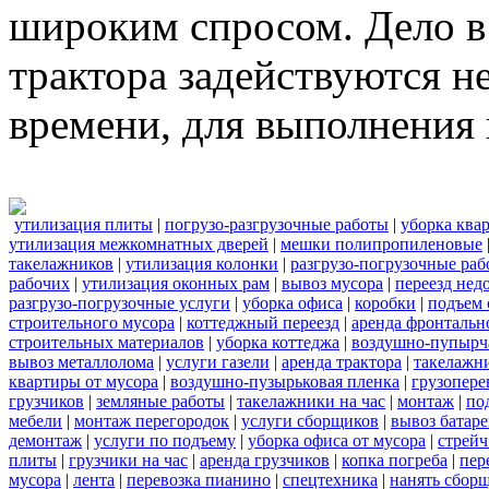
широким спросом. Дело в 
трактора задействуются н
времени, для выполнения 
утилизация плиты
|
погрузо-разгрузочные работы
|
уборка ква
утилизация межкомнатных дверей
|
мешки полипропиленовые
такелажников
|
утилизация колонки
|
разгрузо-погрузочные ра
рабочих
|
утилизация оконных рам
|
вывоз мусора
|
переезд нед
разгрузо-погрузочные услуги
|
уборка офиса
|
коробки
|
подъем 
строительного мусора
|
коттеджный переезд
|
аренда фронтальн
строительных материалов
|
уборка коттеджа
|
воздушно-пупырч
вывоз металлолома
|
услуги газели
|
аренда трактора
|
такелажн
квартиры от мусора
|
воздушно-пузырьковая пленка
|
грузопере
грузчиков
|
земляные работы
|
такелажники на час
|
монтаж
|
по
мебели
|
монтаж перегородок
|
услуги сборщиков
|
вывоз батар
демонтаж
|
услуги по подъему
|
уборка офиса от мусора
|
стрейч
плиты
|
грузчики на час
|
аренда грузчиков
|
копка погреба
|
пер
мусора
|
лента
|
перевозка пианино
|
спецтехника
|
нанять сбор