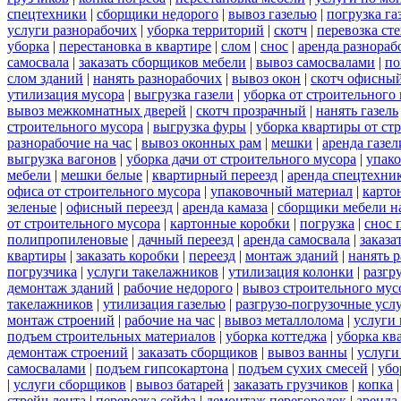
спецтехники
|
сборщики недорого
|
вывоз газелью
|
погрузка га
услуги разнорабочих
|
уборка территорий
|
скотч
|
перевозка ст
уборка
|
перестановка в квартире
|
слом
|
снос
|
аренда разнораб
самосвала
|
заказать сборщиков мебели
|
вывоз самосвалами
|
по
слом зданий
|
нанять разнорабочих
|
вывоз окон
|
скотч офисны
утилизация мусора
|
выгрузка газели
|
уборка от строительного
вывоз межкомнатных дверей
|
скотч прозрачный
|
нанять газель
строительного мусора
|
выгрузка фуры
|
уборка квартиры от ст
разнорабочие на час
|
вывоз оконных рам
|
мешки
|
аренда газел
выгрузка вагонов
|
уборка дачи от строительного мусора
|
упако
мебели
|
мешки белые
|
квартирный переезд
|
аренда спецтехни
офиса от строительного мусора
|
упаковочный материал
|
карто
зеленые
|
офисный переезд
|
аренда камаза
|
сборщики мебели на
от строительного мусора
|
картонные коробки
|
погрузка
|
снос 
полипропиленовые
|
дачный переезд
|
аренда самосвала
|
заказа
квартиры
|
заказать коробки
|
переезд
|
монтаж зданий
|
нанять 
погрузчика
|
услуги такелажников
|
утилизация колонки
|
разгр
демонтаж зданий
|
рабочие недорого
|
вывоз строительного мус
такелажников
|
утилизация газелью
|
разгрузо-погрузочные усл
монтаж строений
|
рабочие на час
|
вывоз металлолома
|
услуги 
подъем строительных материалов
|
уборка коттеджа
|
уборка кв
демонтаж строений
|
заказать сборщиков
|
вывоз ванны
|
услуги
самосвалами
|
подъем гипсокартона
|
подъем сухих смесей
|
убо
|
услуги сборщиков
|
вывоз батарей
|
заказать грузчиков
|
копка
стрейч лента
|
перевозка сейфа
|
демонтаж перегородок
|
аренда