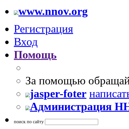
www.nnov.org
Регистрация
Вход
Помощь
За помощью обращай
jasper-foter
написат
Администрация Н
поиск по сайту