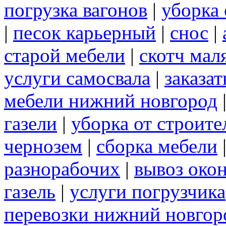
погрузка вагонов
|
уборка 
|
песок карьерный
|
снос
|
старой мебели
|
скотч мал
услуги самосвала
|
заказа
мебели нижний новгород
газели
|
уборка от строите
чернозем
|
сборка мебели
разнорабочих
|
вывоз око
газель
|
услуги погрузчика
перевозки нижний новгор