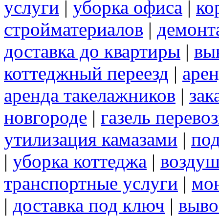
услуги
|
уборка офиса
|
ко
стройматериалов
|
демонт
доставка до квартиры
|
вы
коттеджный переезд
|
арен
аренда такелажников
|
зак
новгороде
|
газель перево
утилизация камазами
|
под
|
уборка коттеджа
|
воздуш
транспортные услуги
|
мо
|
доставка под ключ
|
выво