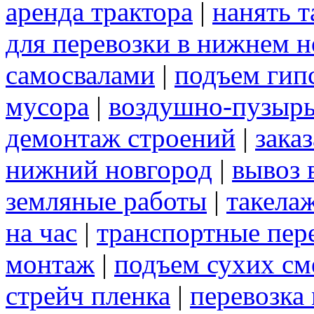
аренда трактора
|
нанять 
для перевозки в нижнем н
самосвалами
|
подъем гип
мусора
|
воздушно-пузырь
демонтаж строений
|
зака
нижний новгород
|
вывоз 
земляные работы
|
такела
на час
|
транспортные пер
монтаж
|
подъем сухих см
стрейч пленка
|
перевозка