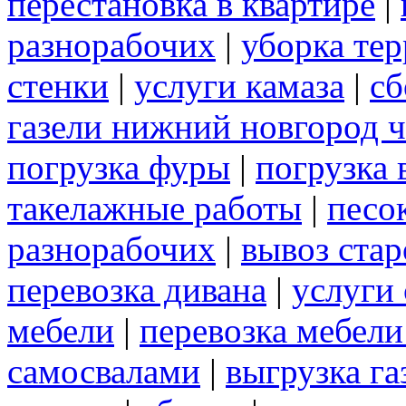
перестановка в квартире
|
разнорабочих
|
уборка те
стенки
|
услуги камаза
|
сб
газели нижний новгород 
погрузка фуры
|
погрузка 
такелажные работы
|
песо
разнорабочих
|
вывоз ста
перевозка дивана
|
услуги
мебели
|
перевозка мебел
самосвалами
|
выгрузка га