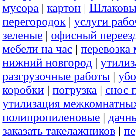
мусора
|
картон
|
Шлаковы
перегородок
|
услуги раб
зеленые
|
офисный переез
мебели на час
|
перевозка 
нижний новгород
|
утилиз
разгрузочные работы
|
убо
коробки
|
погрузка
|
снос 
утилизация межкомнатны
полипропиленовые
|
дачн
заказать такелажников
|
пе