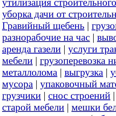
утилизация строительног
уборка дачи от строитель
Гравийный щебень
|
грузо
разнорабочие на час
|
выв
аренда газели
|
услуги тра
мебели
|
грузоперевозка 
металлолома
|
выгрузка
|
у
мусора
|
упаковочный мат
грузчики
|
снос строений
старой мебели
|
мешки бе