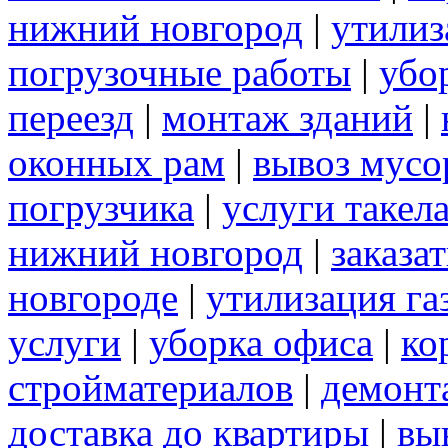
нижний новгород
|
утилиз
погрузочные работы
|
убо
переезд
|
монтаж зданий
|
оконных рам
|
вывоз мусо
погрузчика
|
услуги такел
нижний новгород
|
заказа
новгороде
|
утилизация га
услуги
|
уборка офиса
|
ко
стройматериалов
|
демонт
доставка до квартиры
|
вы