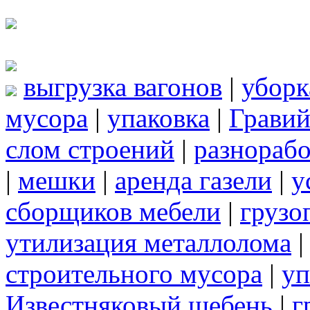
выгрузка вагонов
|
уборк
мусора
|
упаковка
|
Грави
слом строений
|
разнорабо
|
мешки
|
аренда газели
|
у
сборщиков мебели
|
грузо
утилизация металлолома
строительного мусора
|
уп
Известняковый щебень
|
г