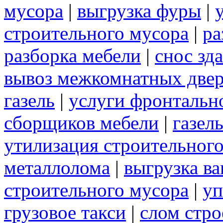
мусора
|
выгрузка фуры
|
строительного мусора
|
ра
разборка мебели
|
снос зд
вывоз межкомнатных две
газель
|
услуги фронтальн
сборщиков мебели
|
газел
утилизация строительног
металлолома
|
выгрузка ва
строительного мусора
|
уп
грузовое такси
|
слом стр