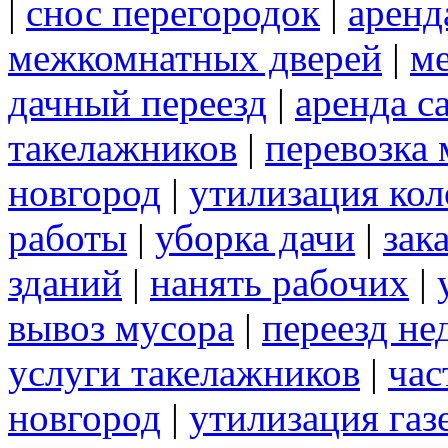
|
снос перегородок
|
аренд
межкомнатных дверей
|
м
дачный переезд
|
аренда с
такелажников
|
перевозка
новгород
|
утилизация ко
работы
|
уборка дачи
|
зак
зданий
|
нанять рабочих
|
вывоз мусора
|
переезд не
услуги такелажников
|
час
новгород
|
утилизация газ