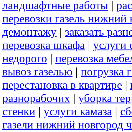
ландшафтные работы
|
рас
перевозки газель нижний 
демонтажу
|
заказать раз
перевозка шкафа
|
услуги 
недорого
|
перевозка мебе
вывоз газелью
|
погрузка г
перестановка в квартире
|
разнорабочих
|
уборка те
стенки
|
услуги камаза
|
сб
газели нижний новгород 