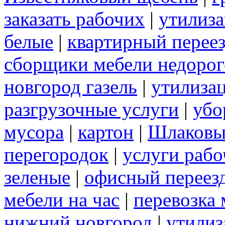
заказать рабочих
|
утилиза
белые
|
квартирный перее
сборщики мебели недорог
новгород газель
|
утилиза
разгрузочные услуги
|
убо
мусора
|
картон
|
Шлаковы
перегородок
|
услуги раб
зеленые
|
офисный переез
мебели на час
|
перевозка 
нижний новгород
|
утилиз