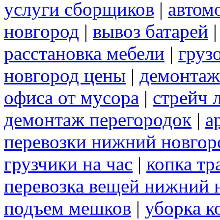
услуги сборщиков
|
автом
новгород
|
вывоз батарей
расстановка мебели
|
груз
новгород цены
|
демонтаж
офиса от мусора
|
стрейч 
демонтаж перегородок
|
а
перевозки нижний новгор
грузчики на час
|
копка т
перевозка вещей нижний 
подъем мешков
|
уборка к