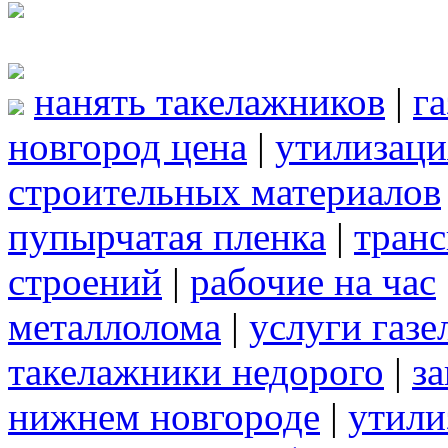
нанять такелажников
|
г
новгород цена
|
утилизаци
строительных материалов
пупырчатая пленка
|
транс
строений
|
рабочие на час
металлолома
|
услуги газе
такелажники недорого
|
за
нижнем новгороде
|
утили