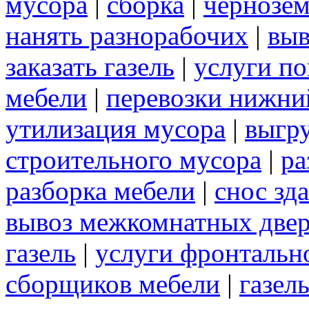
мусора
|
сборка
|
чернозе
нанять разнорабочих
|
выв
заказать газель
|
услуги по
мебели
|
перевозки нижни
утилизация мусора
|
выгр
строительного мусора
|
ра
разборка мебели
|
снос зд
вывоз межкомнатных две
газель
|
услуги фронтальн
сборщиков мебели
|
газел