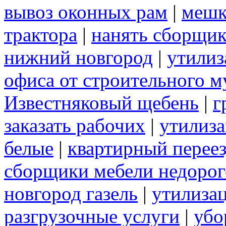
вывоз оконных рам
|
меш
трактора
|
нанять сборщик
нижний новгород
|
утилиз
офиса от строительного м
Известняковый щебень
|
г
заказать рабочих
|
утилиза
белые
|
квартирный перее
сборщики мебели недорог
новгород газель
|
утилизац
разгрузочные услуги
|
убо