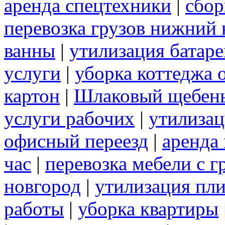
аренда спецтехники
|
сбор
перевозка грузов нижний 
ванны
|
утилизация батаре
услуги
|
уборка коттеджа 
картон
|
Шлаковый щебен
услуги рабочих
|
утилизац
офисный переезд
|
аренда 
час
|
перевозка мебели с 
новгород
|
утилизация пл
работы
|
уборка квартиры