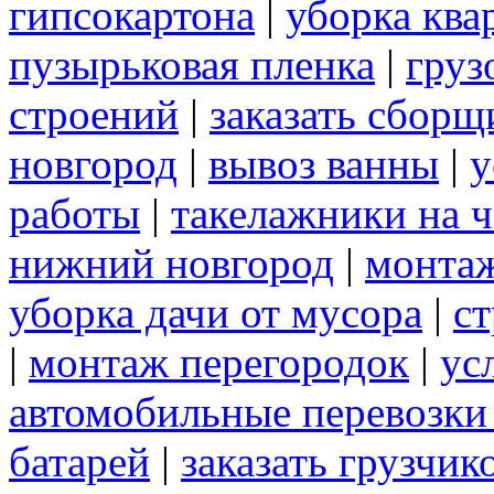
гипсокартона
|
уборка ква
пузырьковая пленка
|
груз
строений
|
заказать сборщ
новгород
|
вывоз ванны
|
у
работы
|
такелажники на ч
нижний новгород
|
монта
уборка дачи от мусора
|
ст
|
монтаж перегородок
|
ус
автомобильные перевозки
батарей
|
заказать грузчик