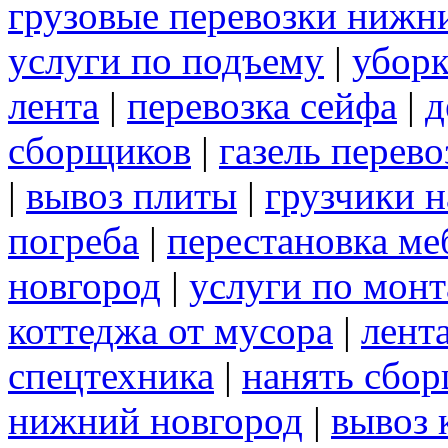
грузовые перевозки нижн
услуги по подъему
|
уборк
лента
|
перевозка сейфа
|
д
сборщиков
|
газель перев
|
вывоз плиты
|
грузчики н
погреба
|
перестановка ме
новгород
|
услуги по мон
коттеджа от мусора
|
лент
спецтехника
|
нанять сбо
нижний новгород
|
вывоз 