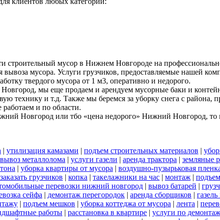
ля клиентов любых категорий:
ти строительный мусор в Нижнем Новгороде на профессиональн
я вывоза мусора. Услуги грузчиков, предоставляемые нашей комп
аботку твердого мусора от 1 м3, оперативно и недорого.
Новгород, мы еще продаем и арендуем мусорные баки и контейн
вую технику и т.д. Также мы беремся за уборку снега с района,
работаем и по области.
ижний Новгород или тбо «цена недорого» Нижний Новгород, то м
а
|
утилизация камазами
|
подъем строительных материалов
|
убор
вывоз металлолома
|
услуги газели
|
аренда трактора
|
земляные 
тона
|
уборка квартиры от мусора
|
воздушно-пузырьковая пленк
заказать грузчиков
|
копка
|
такелажники на час
|
монтаж
|
подъем
томобильные перевозки нижний новгород
|
вывоз батарей
|
грузч
евозка сейфа
|
демонтаж перегородок
|
аренда сборщиков
|
газель
нтажу
|
подъем мешков
|
уборка коттеджа от мусора
|
лента
|
перев
ндшафтные работы
|
расстановка в квартире
|
услуги по демонта