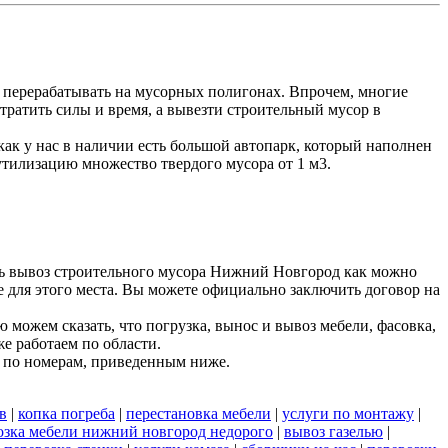
 перерабатывать на мусорных полигонах. Впрочем, многие
тратить силы и время, а вывезти строительный мусор в
к у нас в наличии есть большой автопарк, который наполнен
утилизацию множество твердого мусора от 1 м3.
ть вывоз строительного мусора Нижний Новгород как можно
е для этого места. Вы можете официально заключить договор на
можем сказать, что погрузка, вынос и вывоз мебели, фасовка,
е работаем по области.
 по номерам, приведенным ниже.
в
|
копка погреба
|
перестановка мебели
|
услуги по монтажу
|
озка мебели нижний новгород недорого
|
вывоз газелью
|