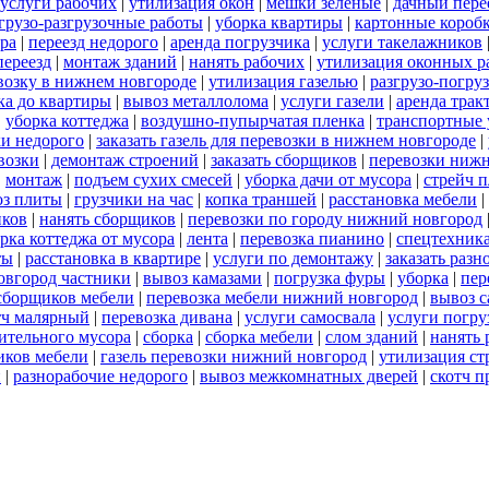
услуги рабочих
|
утилизация окон
|
мешки зеленые
|
дачный пере
грузо-разгрузочные работы
|
уборка квартиры
|
картонные короб
ра
|
переезд недорого
|
аренда погрузчика
|
услуги такелажников
переезд
|
монтаж зданий
|
нанять рабочих
|
утилизация оконных р
евозку в нижнем новгороде
|
утилизация газелью
|
разгрузо-погру
ка до квартиры
|
вывоз металлолома
|
услуги газели
|
аренда трак
|
уборка коттеджа
|
воздушно-пупырчатая пленка
|
транспортные 
и недорого
|
заказать газель для перевозки в нижнем новгороде
|
возки
|
демонтаж строений
|
заказать сборщиков
|
перевозки ниж
|
монтаж
|
подъем сухих смесей
|
уборка дачи от мусора
|
стрейч 
оз плиты
|
грузчики на час
|
копка траншей
|
расстановка мебели
|
иков
|
нанять сборщиков
|
перевозки по городу нижний новгород
рка коттеджа от мусора
|
лента
|
перевозка пианино
|
спецтехник
ты
|
расстановка в квартире
|
услуги по демонтажу
|
заказать разн
овгород частники
|
вывоз камазами
|
погрузка фуры
|
уборка
|
пер
 сборщиков мебели
|
перевозка мебели нижний новгород
|
вывоз 
тч малярный
|
перевозка дивана
|
услуги самосвала
|
услуги погру
оительного мусора
|
сборка
|
сборка мебели
|
слом зданий
|
нанять 
иков мебели
|
газель перевозки нижний новгород
|
утилизация ст
й
|
разнорабочие недорого
|
вывоз межкомнатных дверей
|
скотч п