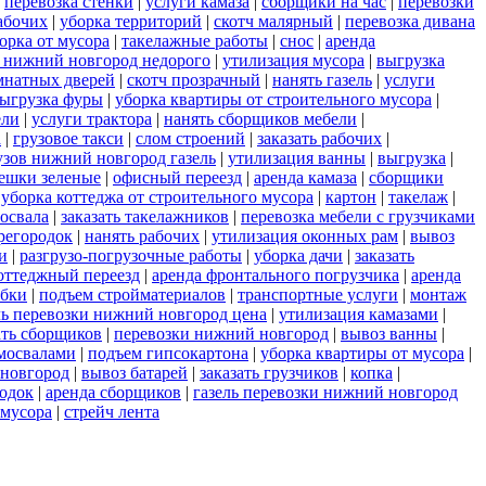
|
перевозка стенки
|
услуги камаза
|
сборщики на час
|
перевозки
абочих
|
уборка территорий
|
скотч малярный
|
перевозка дивана
орка от мусора
|
такелажные работы
|
снос
|
аренда
 нижний новгород недорого
|
утилизация мусора
|
выгрузка
мнатных дверей
|
скотч прозрачный
|
нанять газель
|
услуги
ыгрузка фуры
|
уборка квартиры от строительного мусора
|
ели
|
услуги трактора
|
нанять сборщиков мебели
|
а
|
грузовое такси
|
слом строений
|
заказать рабочих
|
узов нижний новгород газель
|
утилизация ванны
|
выгрузка
|
ешки зеленые
|
офисный переезд
|
аренда камаза
|
сборщики
|
уборка коттеджа от строительного мусора
|
картон
|
такелаж
|
мосвала
|
заказать такелажников
|
перевозка мебели с грузчиками
регородок
|
нанять рабочих
|
утилизация оконных рам
|
вывоз
и
|
разгрузо-погрузочные работы
|
уборка дачи
|
заказать
оттеджный переезд
|
аренда фронтального погрузчика
|
аренда
обки
|
подъем стройматериалов
|
транспортные услуги
|
монтаж
ль перевозки нижний новгород цена
|
утилизация камазами
|
ать сборщиков
|
перевозки нижний новгород
|
вывоз ванны
|
амосвалами
|
подъем гипсокартона
|
уборка квартиры от мусора
|
 новгород
|
вывоз батарей
|
заказать грузчиков
|
копка
|
одок
|
аренда сборщиков
|
газель перевозки нижний новгород
 мусора
|
стрейч лента