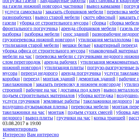
погрузка газели
|
ландшафтные работы
|
расстановка в квартире
на газели нижний новгород частники
|
вывоз камазами
|
погруз
|
услуги самосвала
|
заказать сборщиков мебели
|
перевозка меб
разнорабочих
|
вывоз старой мебели
|
скотч офисный
|
заказать 
газели
|
уборка от строительного мусора
|
сборка
|
сборка мебел
фронтального погрузчика
|
аренда сборщиков мебели
|
газель п
разборка
|
разборка мебели
|
снос зданий
|
разнорабочие недоро
грузоперевозка нижний новгород
|
утилизация металлолома
|
в
утилизация старой мебели
|
мешки белые
|
квартирный переезд
уборка офиса от строительного мусора
|
упаковочный материал
мебели на час
|
перевозка мебели с грузчиками недорого нижн
слом перегородок
|
аренда рабочих
|
утилизация межкомнатных
нижний новгород
|
утилизация плиты
|
погрузо-разгрузочные 
мусора
|
переезд недорого
|
аренда погрузчика
|
услуги такелаж
коробки
|
переезд
|
монтаж зданий
|
демонтаж зданий
|
рабочие 
такелажников
|
заказать перевозку в нижнем новгороде
|
утилиз
строений
|
рабочие на час
|
доставка под ключ
|
вывоз металлол
подъем строительных материалов
|
уборка коттеджа
|
воздушно-
услуги грузчиков
|
земляные работы
|
такелажники недорого
|
з
воздушно-пузырьковая пленка
|
перевозка мебели
|
монтаж пере
такелажники на час
|
монтаж
|
подъем сухих смесей
|
уборка дач
недорого
|
вывоз плиты
|
грузчики на час
|
копка траншей
|
расс
03.08.2017 в 19:00
комментировать
Интересно
Вам интересно