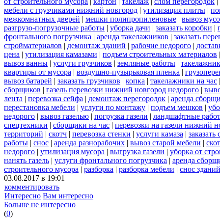
от строительного мусора
|
картон
|
такелаж
|
слом перегородок
|
мебели с грузчиками нижний новгород
|
утилизация плиты
|
по
межкомнатных дверей
|
мешки полипропиленовые
|
вывоз мусо
разгрузо-погрузочные работы
|
уборка дачи
|
заказать коробки
|
фронтального погрузчика
|
аренда такелажников
|
заказать пер
стройматериалов
|
демонтаж зданий
|
рабочие недорого
|
достав
цена
|
утилизация камазами
|
подъем строительных материалов
вывоз ванны
|
услуги грузчиков
|
земляные работы
|
такелажник
квартиры от мусора
|
воздушно-пузырьковая пленка
|
грузопере
вывоз батарей
|
заказать грузчиков
|
копка
|
такелажники на час
сборщиков
|
газель перевозки нижний новгород недорого
|
выв
лента
|
перевозка сейфа
|
демонтаж перегородок
|
аренда сборщ
перестановка мебели
|
услуги по монтажу
|
подъем мешков
|
убо
недорого
|
вывоз газелью
|
погрузка газели
|
ландшафтные рабо
спецтехники
|
сборщики на час
|
перевозки на газели нижний н
территорий
|
скотч
|
перевозка стенки
|
услуги камаза
|
заказать
работы
|
снос
|
аренда разнорабочих
|
вывоз старой мебели
|
ско
недорого
|
утилизация мусора
|
выгрузка газели
|
уборка от стр
нанять газель
|
услуги фронтального погрузчика
|
аренда сборщ
строительного мусора
|
разборка
|
разборка мебели
|
снос здани
03.08.2017 в 19:01
комментировать
Интересно
Вам интересно
Больше не интересно
(
0
)