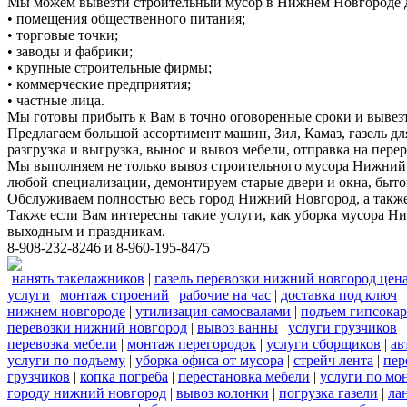
Мы можем вывезти строительный мусор в Нижнем Новгороде д
• помещения общественного питания;
• торговые точки;
• заводы и фабрики;
• крупные строительные фирмы;
• коммерческие предприятия;
• частные лица.
Мы готовы прибыть к Вам в точно оговоренные сроки и вывез
Предлагаем большой ассортимент машин, Зил, Камаз, газель дл
разгрузка и выгрузка, вынос и вывоз мебели, отправка на перер
Мы выполняем не только вывоз строительного мусора Нижний 
любой специализации, демонтируем старые двери и окна, быто
Обслуживаем полностью весь город Нижний Новгород, а также 
Также если Вам интересны такие услуги, как уборка мусора Н
выходным и праздникам.
8-908-232-8246 и 8-960-195-8475
нанять такелажников
|
газель перевозки нижний новгород цен
услуги
|
монтаж строений
|
рабочие на час
|
доставка под ключ
|
нижнем новгороде
|
утилизация самосвалами
|
подъем гипсокар
перевозки нижний новгород
|
вывоз ванны
|
услуги грузчиков
|
перевозка мебели
|
монтаж перегородок
|
услуги сборщиков
|
ав
услуги по подъему
|
уборка офиса от мусора
|
стрейч лента
|
пер
грузчиков
|
копка погреба
|
перестановка мебели
|
услуги по мо
городу нижний новгород
|
вывоз колонки
|
погрузка газели
|
ла