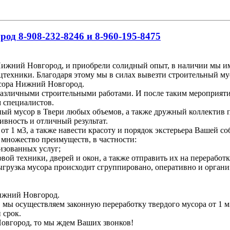
д 8-908-232-8246 и 8-960-195-8475
ижний Новгород, и приобрели солидный опыт, в наличии мы име
цтехники. Благодаря этому мы в силах вывезти строительный му
усора Нижний Новгород.
различными строительными работами. И после таким мероприяти
м специалистов.
ьный мусор в Твери любых объемов, а также дружный коллектив 
ивность и отличный результат.
т 1 м3, а также навести красоту и порядок экстерьера Вашей со
 множество преимуществ, в частности:
изованных услуг;
вой техники, дверей и окон, а также отправить их на переработк
 выгрузка мусора происходит сгруппировано, оперативно и органи
Нижний Новгород.
, мы осуществляем законную переработку твердого мусора от 1 м
 срок.
Новгород, то мы ждем Ваших звонков!