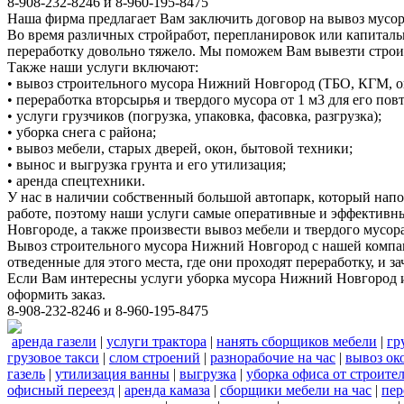
8-908-232-8246 и 8-960-195-8475
Наша фирма предлагает Вам заключить договор на вывоз мусор
Во время различных стройработ, перепланировок или капиталь
переработку довольно тяжело. Мы поможем Вам вывезти стро
Также наши услуги включают:
• вывоз строительного мусора Нижний Новгород (ТБО, КГМ, о
• переработка вторсырья и твердого мусора от 1 м3 для его по
• услуги грузчиков (погрузка, упаковка, фасовка, разгрузка);
• уборка снега с района;
• вывоз мебели, старых дверей, окон, бытовой техники;
• вынос и выгрузка грунта и его утилизация;
• аренда спецтехники.
У нас в наличии собственный большой автопарк, который нап
работе, поэтому наши услуги самые оперативные и эффективн
Новгороде, а также произвести вывоз мебели и твердого мусора
Вывоз строительного мусора Нижний Новгород с нашей компани
отведенные для этого места, где они проходят переработку, и
Если Вам интересны услуги уборка мусора Нижний Новгород и
оформить заказ.
8-908-232-8246 и 8-960-195-8475
аренда газели
|
услуги трактора
|
нанять сборщиков мебели
|
гр
грузовое такси
|
слом строений
|
разнорабочие на час
|
вывоз ок
газель
|
утилизация ванны
|
выгрузка
|
уборка офиса от строите
офисный переезд
|
аренда камаза
|
сборщики мебели на час
|
пер