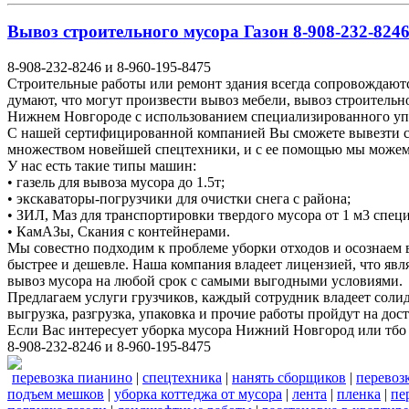
Вывоз строительного мусора Газон 8-908-232-8246
8-908-232-8246 и 8-960-195-8475
Строительные работы или ремонт здания всегда сопровождаютс
думают, что могут произвести вывоз мебели, вывоз строитель
Нижнем Новгороде с использованием специализированного у
С нашей сертифицированной компанией Вы сможете вывезти ст
множеством новейшей спецтехники, и с ее помощью мы можем у
У нас есть такие типы машин:
• газель для вывоза мусора до 1.5т;
• экскаваторы-погрузчики для очистки снега с района;
• ЗИЛ, Маз для транспортировки твердого мусора от 1 м3 спе
• КамАЗы, Скания с контейнерами.
Мы совестно подходим к проблеме уборки отходов и осознаем
быстрее и дешевле. Наша компания владеет лицензией, что явл
вывоз мусора на любой срок с самыми выгодными условиями.
Предлагаем услуги грузчиков, каждый сотрудник владеет соли
выгрузка, разгрузка, упаковка и прочие работы пройдут на до
Если Вас интересует уборка мусора Нижний Новгород или тбо
8-908-232-8246 и 8-960-195-8475
перевозка пианино
|
спецтехника
|
нанять сборщиков
|
перевоз
подъем мешков
|
уборка коттеджа от мусора
|
лента
|
пленка
|
пе