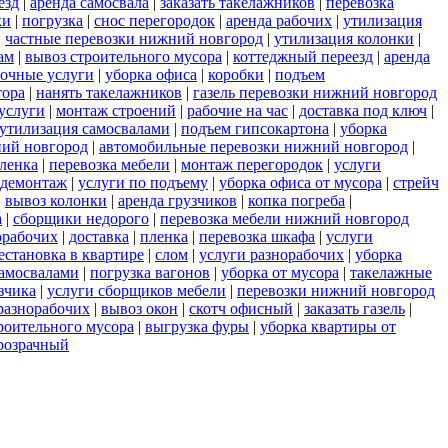
езд
|
аренда самосвала
|
заказать такелажников
|
перевозка
ки
|
погрузка
|
снос перегородок
|
аренда рабочих
|
утилизация
|
частные перевозки нижний новгород
|
утилизация колонки
|
ам
|
вывоз строительного мусора
|
коттеджный переезд
|
аренда
зочные услуги
|
уборка офиса
|
коробки
|
подъем
тора
|
нанять такелажников
|
газель перевозки нижний новгород
услуги
|
монтаж строений
|
рабочие на час
|
доставка под ключ
|
утилизация самосвалами
|
подъем гипсокартона
|
уборка
ний новгород
|
автомобильные перевозки нижний новгород
|
пленка
|
перевозка мебели
|
монтаж перегородок
|
услуги
демонтаж
|
услуги по подъему
|
уборка офиса от мусора
|
стрейч
|
вывоз колонки
|
аренда грузчиков
|
копка погреба
|
а
|
сборщики недорого
|
перевозка мебели нижний новгород
орабочих
|
доставка
|
пленка
|
перевозка шкафа
|
услуги
естановка в квартире
|
слом
|
услуги разнорабочих
|
уборка
самосвалами
|
погрузка вагонов
|
уборка от мусора
|
такелажные
зчика
|
услуги сборщиков мебели
|
перевозки нижний новгород
разнорабочих
|
вывоз окон
|
скотч офисный
|
заказать газель
|
роительного мусора
|
выгрузка фуры
|
уборка квартиры от
розрачный