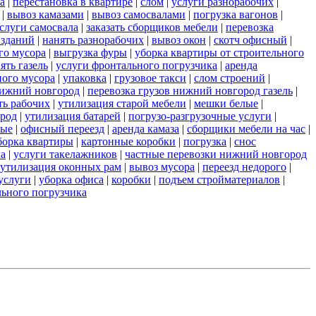
а
|
перестановка в квартире
|
слом
|
услуги разнорабочих
|
|
вывоз камазами
|
вывоз самосвалами
|
погрузка вагонов
|
слуги самосвала
|
заказать сборщиков мебели
|
перевозка
 зданий
|
нанять разнорабочих
|
вывоз окон
|
скотч офисный
|
го мусора
|
выгрузка фуры
|
уборка квартиры от строительного
ять газель
|
услуги фронтального погрузчика
|
аренда
ного мусора
|
упаковка
|
грузовое такси
|
слом строений
|
нижний новгород
|
перевозка грузов нижний новгород газель
|
ть рабочих
|
утилизация старой мебели
|
мешки белые
|
ород
|
утилизация батарей
|
погрузо-разгрузочные услуги
|
ные
|
офисный переезд
|
аренда камаза
|
сборщики мебели на час
|
борка квартиры
|
картонные коробки
|
погрузка
|
снос
ла
|
услуги такелажников
|
частные перевозки нижний новгород
утилизация оконных рам
|
вывоз мусора
|
переезд недорого
|
услуги
|
уборка офиса
|
коробки
|
подъем стройматериалов
|
льного погрузчика