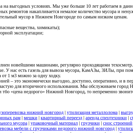
а на выгодных условиях. Мы уже больше 10 лет работаем в дан
ных ремонтов накапливается немалое количество мусора и ненуж
ительный мусор в Нижнем Новгороде по самым низким ценам.
пасные вещества, химикаты);
вторной эксплуатации;
олнен новейшими машинами, регулярно проходящими техосмотр.
ые. У нас есть газель для вывоза мусора, КамАЗы, ЗИЛы, при 
 от 1 м3 можно за одну ходку.
ей – это экономически выгодно, доступно, оперативно, и в пе
 зачастую для вторичного использования. Мы обслуживаем город 
 тбо «цена недорого» Нижний Новгород, то непременно звонит
узоперевозка нижний новгород
|
утилизация металлолома
|
выгру
онных рам
|
мешки
|
квартирный переезд
|
аренда спецтехники
|
с
льного мусора
|
упаковочный материал
|
грузчики
|
снос строений
евозка мебели с грузчиками недорого нижний новгород
|
утилиз