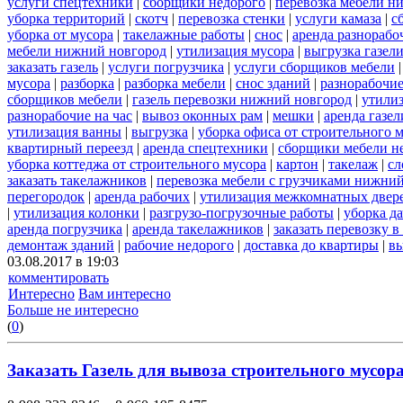
услуги спецтехники
|
сборщики недорого
|
перевозка мебели н
уборка территорий
|
скотч
|
перевозка стенки
|
услуги камаза
|
с
уборка от мусора
|
такелажные работы
|
снос
|
аренда разнорабо
мебели нижний новгород
|
утилизация мусора
|
выгрузка газел
заказать газель
|
услуги погрузчика
|
услуги сборщиков мебели
мусора
|
разборка
|
разборка мебели
|
снос зданий
|
разнорабочие
сборщиков мебели
|
газель перевозки нижний новгород
|
утили
разнорабочие на час
|
вывоз оконных рам
|
мешки
|
аренда газел
утилизация ванны
|
выгрузка
|
уборка офиса от строительного 
квартирный переезд
|
аренда спецтехники
|
сборщики мебели н
уборка коттеджа от строительного мусора
|
картон
|
такелаж
|
сл
заказать такелажников
|
перевозка мебели с грузчиками нижни
перегородок
|
аренда рабочих
|
утилизация межкомнатных двер
|
утилизация колонки
|
разгрузо-погрузочные работы
|
уборка д
аренда погрузчика
|
аренда такелажников
|
заказать перевозку 
демонтаж зданий
|
рабочие недорого
|
доставка до квартиры
|
вы
03.08.2017 в 19:03
комментировать
Интересно
Вам интересно
Больше не интересно
(
0
)
Заказать Газель для вывоза строительного мусора 