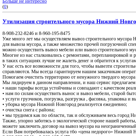
Больше не интересно
(
0
)
Утилизация строительного мусора Нижний Новгоро
8-908-232-8246 и 8-960-195-8475
Уже много лет мы осуществляем вывоз строительного мусора Н
для вывоза мусора, а также множество прочей погрузочной спе
можно осуществить вывоз мебели или вывоз строительного м
Многие из нас сталкивались с ремонтами, перепланировкой и 
в таких ситуациях лучше не жалеть денег и обратится к услуга
У нас есть все возможности для того, чтобы вывезти строител
справляются. Мы всегда гарантируем нашим заказчикам операт
Помогаем очистить территорию от ненужного твердого мусора о
Мы лидируем в данном направлении, и наш сервис предлагаем
• наши тарифы всегда устойчивы и совпадают с качеством реал
• нам по силам осуществить вынос и вывоз мебели, старой быто
• услуги грузчиков, погрузка, разгрузка , фасовка, упаковка и
• уборка мусора Нижний Новгород реализуется ежедневно;
• очистка снега с района;
• мы трудимся как по области, так и обслуживаем весь город 
Также, упорно заботясь о экологической стороне нашей работы
можете заключить договор на вывоз мусора на неограниченный
Если Вам потребовалась услуга тбо «цена недорого» Нижний 