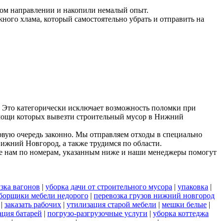
ном направлении и накопили немалый опыт.
ного хлама, который самостоятельно убрать и отправить на
 Это категорически исключает возможность поломки при
помощи которых вывезти строительный мусор в Нижний
рвую очередь законно. Мы отправляем отходы в специально
Нижний Новгород, а также трудимся по области.
е нам по номерам, указанным ниже и наши менеджеры помогут
зка вагонов
|
уборка дачи от строительного мусора
|
упаковка
|
борщики мебели недорого
|
перевозка грузов нижний новгород
|
заказать рабочих
|
утилизация старой мебели
|
мешки белые
|
ация батарей
|
погрузо-разгрузочные услуги
|
уборка коттеджа