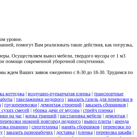
ом уровне.
анией, помогут Вам реализовать такие действия, как погрузка,
еры. Осуществляем вывоз мебели, твердого мусора от 1 м3
 при помощи современной уборочной спецтехники.
ы ждем Ваших заявок ежедневно с 8-30 до 18-30. Трудимся по
ка коттеджа
|
воздушно-пупырчатая пленка
|
транспортные
работы
|
такелажники недорого
|
заказать газель для перевозки в
а
|
грузоперевозки
|
демонтаж строений
|
заказать сборщиков
|
 сухих смесей
|
уборка дачи от мусора
|
стрейч пленка
|
ики на час
|
копка траншей
|
расстановка мебели
|
демонтаж
|
 перевозки нижний новгород недорого
|
вывоз плиты
|
аренда
озка пианино
|
спецтехника
|
нанять сборщиков
|
перевозки по
жу
|
заказать разнорабочих
|
доставка
|
пленка
|
перевозка шкафа
|