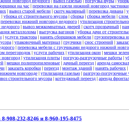
ижний новгород недорого
|
вывоз газелью
|
погрузка фуры
|
уборк
борщики на час
|
перевозки на газели нижний новгород частники
чих
|
вывоз старой мебели
|
скотч малярный
|
перевозка дивана
|
у
и
|
уборка от строительного мусора
|
сборка
|
сборка мебели
|
слом
|
перевозки нижний новгород недорого
|
утилизация строительно
 недорого
|
вывоз межкомнатных дверей
|
скотч прозрачный
|
нан
зация металлолома
|
выгрузка вагонов
|
уборка дачи от строитель
и
|
услуги трактора
|
нанять сборщиков мебели
|
грузоперевозка 
мусора
|
упаковочный материал
|
грузчики
|
снос строений
|
заказа
едорого
|
перевозка мебели с грузчиками недорого нижний новг
ом перегородок
|
услуги рабочих
|
утилизация окон
|
мешки зеле
й новгород
|
утилизация плиты
|
погрузо-разгрузочные работы
|
у
ей
|
мешки полипропиленовые
|
дачный переезд
|
аренда самосва
ачи
|
заказать коробки
|
переезд
|
монтаж зданий
|
нанять рабочих
|
в нижнем новгороде
|
утилизация газелью
|
разгрузо-погрузочные 
воз строительного мусора
|
коттеджный переезд
|
аренда фронта
8-908-232-8246 и 8-960-195-8475