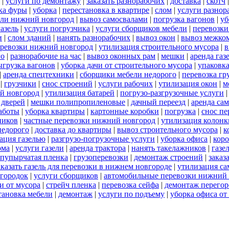
|
услуги по демонтажу
|
заказать разнорабочих
|
доставка
|
скотч
ка фуры
|
уборка
|
перестановка в квартире
|
слом
|
услуги разнор
ели нижний новгород
|
вывоз самосвалами
|
погрузка вагонов
|
уб
газель
|
услуги погрузчика
|
услуги сборщиков мебели
|
перевозки
и
|
слом зданий
|
нанять разнорабочих
|
вывоз окон
|
вывоз межко
еревозки нижний новгород
|
утилизация строительного мусора
|
в
го
|
разнорабочие на час
|
вывоз оконных рам
|
мешки
|
аренда газ
ыгрузка вагонов
|
уборка дачи от строительного мусора
|
упаковк
|
аренда спецтехники
|
сборщики мебели недорого
|
перевозка гр
|
грузчики
|
снос строений
|
услуги рабочих
|
утилизация окон
|
м
ий новгород
|
утилизация батарей
|
погрузо-разгрузочные услуги
 дверей
|
мешки полипропиленовые
|
дачный переезд
|
аренда са
работы
|
уборка квартиры
|
картонные коробки
|
погрузка
|
снос пе
ников
|
частные перевозки нижний новгород
|
утилизация колонк
недорого
|
доставка до квартиры
|
вывоз строительного мусора
|
к
ация газелью
|
разгрузо-погрузочные услуги
|
уборка офиса
|
кор
ома
|
услуги газели
|
аренда трактора
|
нанять такелажников
|
газе
пупырчатая пленка
|
грузоперевозки
|
демонтаж строений
|
заказ
аказать газель для перевозки в нижнем новгороде
|
утилизация с
городок
|
услуги сборщиков
|
автомобильные перевозки нижний
и от мусора
|
стрейч пленка
|
перевозка сейфа
|
демонтаж перегор
тановка мебели
|
демонтаж
|
услуги по подъему
|
уборка офиса от