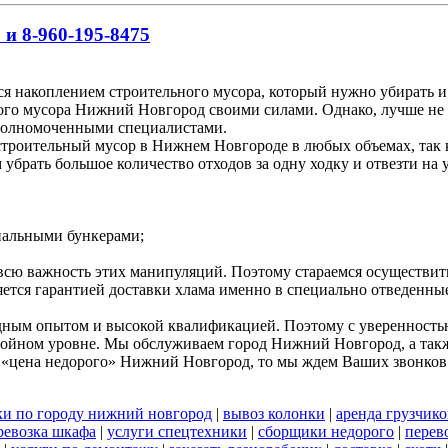
 и 8-960-195-8475
я накоплением строительного мусора, который нужно убирать и
ного мусора Нижний Новгород своими силами. Однако, лучше не 
полномоченными специалистами.
роительный мусор в Нижнем Новгороде в любых объемах, так ка
брать большое количество отходов за одну ходку и отвезти на 
циальными бункерами;
 всю важность этих манипуляций. Поэтому стараемся осуществи
яется гарантией доставки хлама именно в специально отведенны
дным опытом и высокой квалификацией. Поэтому с уверенностью 
стойном уровне. Мы обслуживаем город Нижний Новгород, а такж
 «цена недорого» Нижний Новгород, то мы ждем Ваших звонков
ки по городу нижний новгород
|
вывоз колонки
|
аренда грузчико
ревозка шкафа
|
услуги спецтехники
|
сборщики недорого
|
перев