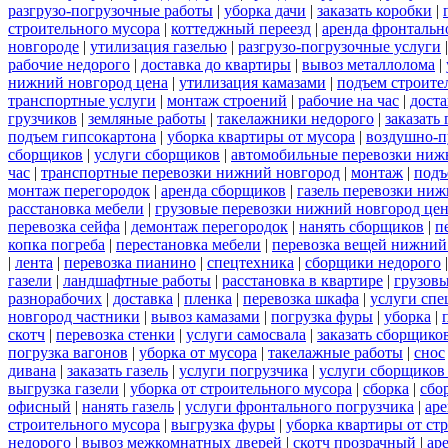
разгрузо-погрузочные работы
|
уборка дачи
|
заказать коробки
|
строительного мусора
|
коттеджный переезд
|
аренда фронтальн
новгороде
|
утилизация газелью
|
разгрузо-погрузочные услуги
рабочие недорого
|
доставка до квартиры
|
вывоз металлолома
|
нижний новгород цена
|
утилизация камазами
|
подъем строите
транспортные услуги
|
монтаж строений
|
рабочие на час
|
доста
грузчиков
|
земляные работы
|
такелажники недорого
|
заказать
подъем гипсокартона
|
уборка квартиры от мусора
|
воздушно-п
сборщиков
|
услуги сборщиков
|
автомобильные перевозки ниж
час
|
транспортные перевозки нижний новгород
|
монтаж
|
подъ
монтаж перегородок
|
аренда сборщиков
|
газель перевозки ни
расстановка мебели
|
грузовые перевозки нижний новгород це
перевозка сейфа
|
демонтаж перегородок
|
нанять сборщиков
|
п
копка погреба
|
перестановка мебели
|
перевозка вещей нижний
|
лента
|
перевозка пианино
|
спецтехника
|
сборщики недорого
газели
|
ландшафтные работы
|
расстановка в квартире
|
грузовы
разнорабочих
|
доставка
|
пленка
|
перевозка шкафа
|
услуги спе
новгород частники
|
вывоз камазами
|
погрузка фуры
|
уборка
|
скотч
|
перевозка стенки
|
услуги самосвала
|
заказать сборщико
погрузка вагонов
|
уборка от мусора
|
такелажные работы
|
снос
дивана
|
заказать газель
|
услуги погрузчика
|
услуги сборщиков
выгрузка газели
|
уборка от строительного мусора
|
сборка
|
сбо
офисный
|
нанять газель
|
услуги фронтального погрузчика
|
ар
строительного мусора
|
выгрузка фуры
|
уборка квартиры от ст
недорого
|
вывоз межкомнатных дверей
|
скотч прозрачный
|
ар