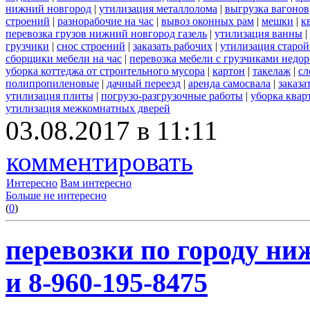
нижний новгород
|
утилизация металлолома
|
выгрузка вагонов
строений
|
разнорабочие на час
|
вывоз оконных рам
|
мешки
|
к
перевозка грузов нижний новгород газель
|
утилизация ванны
|
грузчики
|
снос строений
|
заказать рабочих
|
утилизация старой
сборщики мебели на час
|
перевозка мебели с грузчиками недо
уборка коттеджа от строительного мусора
|
картон
|
такелаж
|
сл
полипропиленовые
|
дачный переезд
|
аренда самосвала
|
заказа
утилизация плиты
|
погрузо-разгрузочные работы
|
уборка квар
утилизация межкомнатных дверей
03.08.2017 в 11:11
комментировать
Интересно
Вам интересно
Больше не интересно
(
0
)
перевозки по городу ни
и 8-960-195-8475