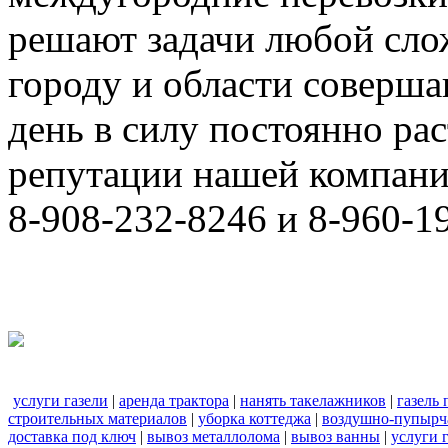
решают задачи любой сло
городу и области соверш
день в силу постоянно р
репутации нашей компани
8-908-232-8246 и 8-960-1
услуги газели
|
аренда трактора
|
нанять такелажников
|
газель
строительных материалов
|
уборка коттеджа
|
воздушно-пупырч
доставка под ключ
|
вывоз металлолома
|
вывоз ванны
|
услуги 