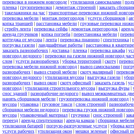
перевозки в нижнем новгороде
|
утилизация самосвалами
|
под
пленка
|
грузоперевозки
|
демонтаж строений
|
заказать сборщи
|
такелажники на час
|
транспортные перевозки нижний новгор
перевозка мебели
|
монтаж перегородок
|
услуги сборщиков
|
ав
копка траншей
|
расстановка мебели
|
грузовые перевозки нижн
|
стрейч лента
|
перевозка сейфа
|
демонтаж перегородок
|
аренд
аренда грузчиков
|
копка погреба
|
перестановка мебели
|
перев
коттеджа от мусора
|
лента
|
перевозка пианино
|
спецтехника
|
погрузка газели
|
ландшафтные работы
|
расстановка в квартире
заказать разнорабочих
|
доставка
|
пленка
|
перевозка шкафа
|
ус
новгород недорого
|
перевозки на газели нижний новгород час
слом
|
услуги разнорабочих
|
уборка территорий
|
скотч
|
перево
перевозка мебели нижний новгород
|
вывоз самосвалами
|
погр
разнорабочих
|
вывоз старой мебели
|
скотч малярный
|
перевоз
новгород недорого
|
утилизация мусора
|
выгрузка газели
|
убор
разнорабочих
|
вывоз окон
|
скотч офисный
|
заказать газель
|
ус
новгород
|
утилизация строительного мусора
|
выгрузка фуры
|
снос зданий
|
разнорабочие недорого
|
вывоз межкомнатных дв
нанять сборщиков мебели
|
грузоперевозка нижний новгород
|
мусора
|
упаковка
|
грузовое такси
|
слом строений
|
разнорабочи
сборщики мебели недорого
|
перевозка грузов нижний новгород
мусора
|
упаковочный материал
|
грузчики
|
снос строений
|
зак
переезд
|
аренда спецтехники
|
аренда камаза
|
сборщики мебели
утилизация батарей
|
погрузо-разгрузочные услуги
|
уборка кот
услуги рабочих
|
утилизация окон
|
мешки зеленые
|
офисный пе