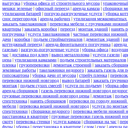
выгрузка
|
уборка офиса от строительного мусора
|
упаковочный
мешки зеленые
|
офисный переезд
|
аренда камаза
|
сборщики ме
утилизация батарей
|
погрузо-разгрузочные услуги
|
уборка кот
снос перегородок
|
аренда рабочих
|
утилизация межкомнатных 
заказать такелажников
|
перевозка мебели с грузчиками нижни
квартиры
|
заказать коробки
|
переезд
|
монтаж зданий
|
нанять 
погрузчика
|
услуги такелажников
|
частные перевозки нижний
дачи
|
коробки
|
подъем стройматериалов
|
демонтаж зданий
|
ра
коттеджный переезд
|
аренда фронтального погрузчика
|
аренда
газелью
|
разгрузо-погрузочные услуги
|
уборка офиса
|
воздушн
час
|
доставка под ключ
|
вывоз металлолома
|
услуги газели
|
ар
цена
|
утилизация камазами
|
подъем строительных материалов
пленка
|
грузоперевозки
|
демонтаж строений
|
заказать сборщи
земляные работы
|
такелажники недорого
|
заказать газель для
гипсокартона
|
уборка дачи от мусора
|
стрейч пленка
|
перевозк
перевозки нижний новгород
|
вывоз батарей
|
заказать грузчико
монтаж
|
подъем сухих смесей
|
услуги по подъему
|
уборка офи
аренда сборщиков
|
газель перевозки нижний новгород недорог
грузовые перевозки нижний новгород цены
|
демонтаж
|
подъе
спецтехника
|
нанять сборщиков
|
перевозки по городу нижний
мебели
|
перевозка вещей нижний новгород
|
услуги по монтаж
спецтехники
|
сборщики недорого
|
перевозка мебели нижний н
расстановка в квартире
|
грузовые перевозки газель нижний но
скотч
|
перевозка стенки
|
услуги камаза
|
сборщики на час
|
пер
фуры
|
уборка
|
перестановка в квартире
|
слом
|
снос
|
аренда р