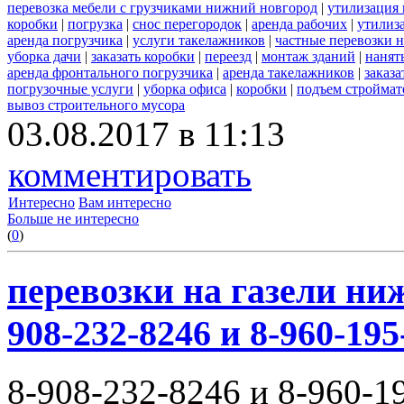
перевозка мебели с грузчиками нижний новгород
|
утилизация
коробки
|
погрузка
|
снос перегородок
|
аренда рабочих
|
утилиз
аренда погрузчика
|
услуги такелажников
|
частные перевозки 
уборка дачи
|
заказать коробки
|
переезд
|
монтаж зданий
|
нанят
аренда фронтального погрузчика
|
аренда такелажников
|
заказ
погрузочные услуги
|
уборка офиса
|
коробки
|
подъем строймат
вывоз строительного мусора
03.08.2017 в 11:13
комментировать
Интересно
Вам интересно
Больше не интересно
(
0
)
перевозки на газели ни
908-232-8246 и 8-960-195
8-908-232-8246 и 8-960-1