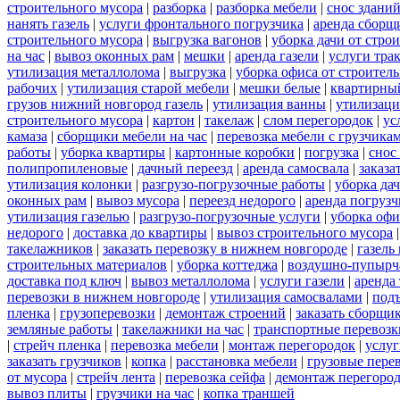
строительного мусора
|
разборка
|
разборка мебели
|
снос здани
нанять газель
|
услуги фронтального погрузчика
|
аренда сборщ
строительного мусора
|
выгрузка вагонов
|
уборка дачи от стро
на час
|
вывоз оконных рам
|
мешки
|
аренда газели
|
услуги тра
утилизация металлолома
|
выгрузка
|
уборка офиса от строител
рабочих
|
утилизация старой мебели
|
мешки белые
|
квартирный
грузов нижний новгород газель
|
утилизация ванны
|
утилизаци
строительного мусора
|
картон
|
такелаж
|
слом перегородок
|
ус
камаза
|
сборщики мебели на час
|
перевозка мебели с грузчик
работы
|
уборка квартиры
|
картонные коробки
|
погрузка
|
снос
полипропиленовые
|
дачный переезд
|
аренда самосвала
|
заказа
утилизация колонки
|
разгрузо-погрузочные работы
|
уборка да
оконных рам
|
вывоз мусора
|
переезд недорого
|
аренда погрузч
утилизация газелью
|
разгрузо-погрузочные услуги
|
уборка офи
недорого
|
доставка до квартиры
|
вывоз строительного мусора
такелажников
|
заказать перевозку в нижнем новгороде
|
газель
строительных материалов
|
уборка коттеджа
|
воздушно-пупырч
доставка под ключ
|
вывоз металлолома
|
услуги газели
|
аренда
перевозки в нижнем новгороде
|
утилизация самосвалами
|
под
пленка
|
грузоперевозки
|
демонтаж строений
|
заказать сборщи
земляные работы
|
такелажники на час
|
транспортные перевоз
|
стрейч пленка
|
перевозка мебели
|
монтаж перегородок
|
услу
заказать грузчиков
|
копка
|
расстановка мебели
|
грузовые пере
от мусора
|
стрейч лента
|
перевозка сейфа
|
демонтаж перегоро
вывоз плиты
|
грузчики на час
|
копка траншей