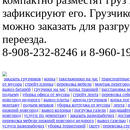
зафиксируют его. Грузчи
можно заказать для разгру
переезда.
8-908-232-8246 и 8-960-1
заказать грузчиков
|
копка
|
такелажники на час
|
транспортные
от мусора
|
стрейч пленка
|
перевозка мебели
|
монтаж перегоро
вывоз батарей
|
грузчики на час
|
копка траншей
|
расстановка 
подъему
|
уборка офиса от мусора
|
стрейч лента
|
перевозка сей
новгород недорого
|
вывоз плиты
|
аренда грузчиков
|
копка пог
монтажу
|
подъем мешков
|
уборка коттеджа от мусора
|
лента
|
п
нижний новгород
|
вывоз колонки
|
погрузка газели
|
ландшафт
новгород
|
услуги по демонтажу
|
заказать разнорабочих
|
доста
перевозка мебели нижний новгород недорого
|
вывоз газелью
|
услуги разнорабочих
|
уборка территорий
|
скотч
|
перевозка ст