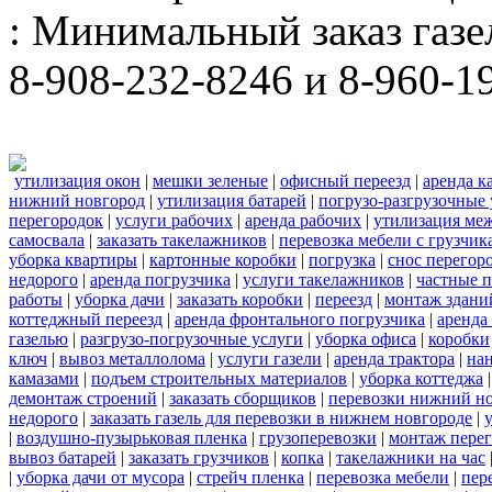
: Минимальный заказ газел
8-908-232-8246 и 8-960-1
утилизация окон
|
мешки зеленые
|
офисный переезд
|
аренда к
нижний новгород
|
утилизация батарей
|
погрузо-разгрузочные 
перегородок
|
услуги рабочих
|
аренда рабочих
|
утилизация ме
самосвала
|
заказать такелажников
|
перевозка мебели с грузчи
уборка квартиры
|
картонные коробки
|
погрузка
|
снос перегор
недорого
|
аренда погрузчика
|
услуги такелажников
|
частные 
работы
|
уборка дачи
|
заказать коробки
|
переезд
|
монтаж здани
коттеджный переезд
|
аренда фронтального погрузчика
|
аренда
газелью
|
разгрузо-погрузочные услуги
|
уборка офиса
|
коробки
ключ
|
вывоз металлолома
|
услуги газели
|
аренда трактора
|
на
камазами
|
подъем строительных материалов
|
уборка коттеджа
демонтаж строений
|
заказать сборщиков
|
перевозки нижний н
недорого
|
заказать газель для перевозки в нижнем новгороде
|
|
воздушно-пузырьковая пленка
|
грузоперевозки
|
монтаж пере
вывоз батарей
|
заказать грузчиков
|
копка
|
такелажники на час
|
уборка дачи от мусора
|
стрейч пленка
|
перевозка мебели
|
пер