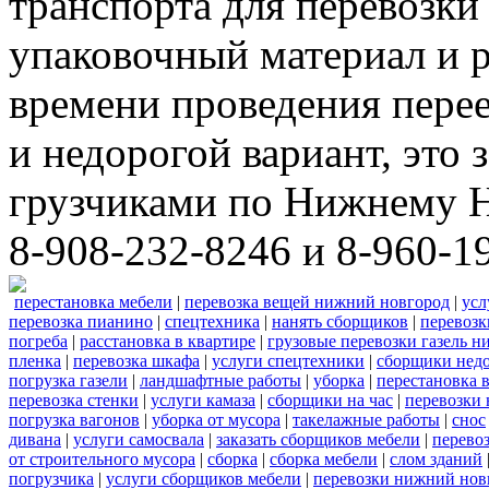
транспорта для перевозки
упаковочный материал и р
времени проведения пере
и недорогой вариант, это 
грузчиками по Нижнему Н
8-908-232-8246 и 8-960-1
перестановка мебели
|
перевозка вещей нижний новгород
|
усл
перевозка пианино
|
спецтехника
|
нанять сборщиков
|
перевозк
погреба
|
расстановка в квартире
|
грузовые перевозки газель 
пленка
|
перевозка шкафа
|
услуги спецтехники
|
сборщики нед
погрузка газели
|
ландшафтные работы
|
уборка
|
перестановка 
перевозка стенки
|
услуги камаза
|
сборщики на час
|
перевозки 
погрузка вагонов
|
уборка от мусора
|
такелажные работы
|
снос
дивана
|
услуги самосвала
|
заказать сборщиков мебели
|
перево
от строительного мусора
|
сборка
|
сборка мебели
|
слом зданий
погрузчика
|
услуги сборщиков мебели
|
перевозки нижний нов