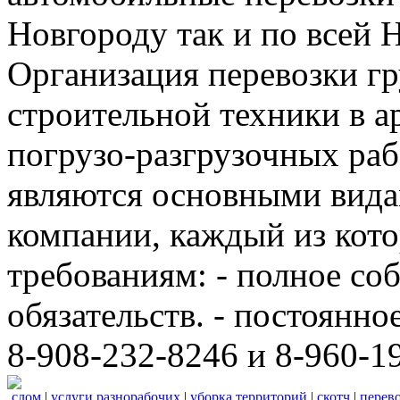
Новгороду так и по всей 
Организация перевозки гр
строительной техники в а
погрузо-разгрузочных ра
являются основными вида
компании, каждый из кот
требованиям: - полное с
обязательств. - постоянно
8-908-232-8246 и 8-960-1
слом
|
услуги разнорабочих
|
уборка территорий
|
скотч
|
перево