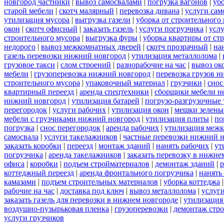
новгород частники
|
вывоз самосвалами
|
погрузка вагонов
|
уб
старой мебели
|
скотч малярный
|
перевозка дивана
|
услуги сам
утилизация мусора
|
выгрузка газели
|
уборка от строительного
окон
|
скотч офисный
|
заказать газель
|
услуги погрузчика
|
усл
строительного мусора
|
выгрузка фуры
|
уборка квартиры от ст
недорого
|
вывоз межкомнатных дверей
|
скотч прозрачный
|
на
газель перевозки нижний новгород
|
утилизация металлолома
|
грузовое такси
|
слом строений
|
разнорабочие на час
|
вывоз ок
мебели
|
грузоперевозка нижний новгород
|
перевозка грузов н
строительного мусора
|
упаковочный материал
|
грузчики
|
снос
квартирный переезд
|
аренда спецтехники
|
сборщики мебели н
нижний новгород
|
утилизация батарей
|
погрузо-разгрузочные 
перегородок
|
услуги рабочих
|
утилизация окон
|
мешки зелены
мебели с грузчиками нижний новгород
|
утилизация плиты
|
по
погрузка
|
снос перегородок
|
аренда рабочих
|
утилизация межк
самосвала
|
услуги такелажников
|
частные перевозки нижний 
заказать коробки
|
переезд
|
монтаж зданий
|
нанять рабочих
|
ут
погрузчика
|
аренда такелажников
|
заказать перевозку в нижне
офиса
|
коробки
|
подъем стройматериалов
|
демонтаж зданий
|
р
коттеджный переезд
|
аренда фронтального погрузчика
|
нанять
камазами
|
подъем строительных материалов
|
уборка коттеджа
рабочие на час
|
доставка под ключ
|
вывоз металлолома
|
услуги
заказать газель для перевозки в нижнем новгороде
|
утилизация
воздушно-пузырьковая пленка
|
грузоперевозки
|
демонтаж стр
услуги грузчиков