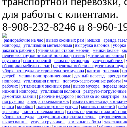
транспортной перевозки,
для работы с клиентами.
8-908-232-8246 и 8-960-1
разнорабочие на час
|
вывоз оконных рам
|
мешки
|
аренда газе
новгород
|
утилизация металлолома
|
выгрузка вагонов
|
уборка
заказать рабочих
|
утилизация старой мебели
|
мешки белые
|
кв
перевозка грузов нижний новгород газель
|
утилизация ванны
|
грузчики
|
снос строений
|
слом перегородок
|
услуги рабочих
|
сборщики мебели на час
|
перевозка мебели с грузчиками недо
уборка коттеджа от строительного мусора
|
картон
|
такелаж
|
по
дверей
|
мешки полипропиленовые
|
дачный переезд
|
аренда са
новгород
|
утилизация плиты
|
погрузо-разгрузочные работы
|
у
рабочих
|
утилизация оконных рам
|
вывоз мусора
|
переезд нед
нижний новгород
|
утилизация колонки
|
разгрузо-погрузочные
демонтаж зданий
|
рабочие недорого
|
доставка до квартиры
|
вы
погрузчика
|
аренда такелажников
|
заказать перевозку в нижне
офиса
|
коробки
|
транспортные услуги
|
монтаж строений
|
рабо
трактора
|
нанять такелажников
|
газель перевозки нижний новг
уборка коттеджа
|
воздушно-пупырчатая пленка
|
грузоперевозк
вывоз ванны
|
услуги грузчиков
|
земляные работы
|
такелажник
утилизация самосвалами
|
подъем гипсокартона
|
уборка кварти