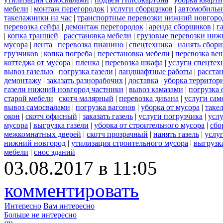
мебели
|
монтаж перегородок
|
услуги сборщиков
|
автомобильн
такелажники на час
|
транспортные перевозки нижний новгоро
перевозка сейфа
|
демонтаж перегородок
|
аренда сборщиков
|
г
|
копка траншей
|
расстановка мебели
|
грузовые перевозки ниж
мусора
|
лента
|
перевозка пианино
|
спецтехника
|
нанять сбор
грузчиков
|
копка погреба
|
перестановка мебели
|
перевозка ве
коттеджа от мусора
|
пленка
|
перевозка шкафа
|
услуги спецтех
вывоз газелью
|
погрузка газели
|
ландшафтные работы
|
расста
демонтажу
|
заказать разнорабочих
|
доставка
|
уборка территор
газели нижний новгород частники
|
вывоз камазами
|
погрузка
старой мебели
|
скотч малярный
|
перевозка дивана
|
услуги сам
вывоз самосвалами
|
погрузка вагонов
|
уборка от мусора
|
таке
окон
|
скотч офисный
|
заказать газель
|
услуги погрузчика
|
усл
мусора
|
выгрузка газели
|
уборка от строительного мусора
|
сбо
межкомнатных дверей
|
скотч прозрачный
|
нанять газель
|
услу
нижний новгород
|
утилизация строительного мусора
|
выгрузк
мебели
|
снос зданий
03.08.2017 в 11:05
комментировать
Интересно
Вам интересно
Больше не интересно