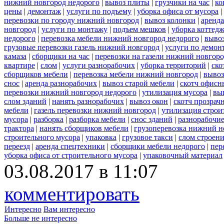
нижний новгород недорого
|
вывоз плиты
|
грузчики на час
|
ко
цены
|
демонтаж
|
услуги по подъему
|
уборка офиса от мусора
|
перевозки по городу нижний новгород
|
вывоз колонки
|
аренда
новгород
|
услуги по монтажу
|
подъем мешков
|
уборка коттедж
недорого
|
перевозка мебели нижний новгород недорого
|
вывоз
грузовые перевозки газель нижний новгород
|
услуги по демон
камаза
|
сборщики на час
|
перевозки на газели нижний новгор
квартире
|
слом
|
услуги разнорабочих
|
уборка территорий
|
ско
сборщиков мебели
|
перевозка мебели нижний новгород
|
вывоз
снос
|
аренда разнорабочих
|
вывоз старой мебели
|
скотч офисн
перевозки нижний новгород недорого
|
утилизация мусора
|
вы
слом зданий
|
нанять разнорабочих
|
вывоз окон
|
скотч прозрач
мебели
|
газель перевозки нижний новгород
|
утилизация строи
мусора
|
разборка
|
разборка мебели
|
снос зданий
|
разнорабочие
трактора
|
нанять сборщиков мебели
|
грузоперевозка нижний н
строительного мусора
|
упаковка
|
грузовое такси
|
слом строен
переезд
|
аренда спецтехники
|
сборщики мебели недорого
|
пер
уборка офиса от строительного мусора
|
упаковочный материал
03.08.2017 в 11:07
комментировать
Интересно
Вам интересно
Больше не интересно