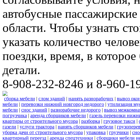
автобусные пассажирские 
области. Чтобы узнать ст
указать количество челове
поездки, время, в которое
детали.
8-908-232-8246 и 8-960-1
сборка мебели
|
слом зданий
|
нанять разнорабочих
|
вывоз око
мебели
|
перевозки нижний новгород недорого
|
утилизация му
мебели
|
снос зданий
|
разнорабочие недорого
|
вывоз межкомна
погрузчика
|
аренда сборщиков мебели
|
газель перевозки нижн
квартиры от строительного мусора
|
разборка
|
грузовое такси
|
газели
|
услуги трактора
|
нанять сборщиков мебели
|
грузопере
уборка дачи от строительного мусора
|
упаковка
|
грузчики
|
сно
квартирный переезд
|
аренда спецтехники
|
сборщики мебели н