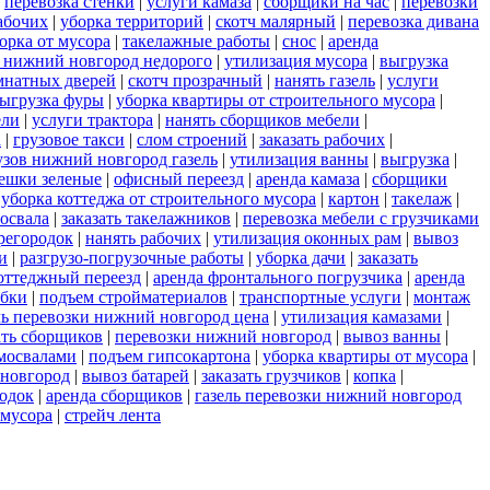
|
перевозка стенки
|
услуги камаза
|
сборщики на час
|
перевозки
абочих
|
уборка территорий
|
скотч малярный
|
перевозка дивана
орка от мусора
|
такелажные работы
|
снос
|
аренда
 нижний новгород недорого
|
утилизация мусора
|
выгрузка
мнатных дверей
|
скотч прозрачный
|
нанять газель
|
услуги
ыгрузка фуры
|
уборка квартиры от строительного мусора
|
ели
|
услуги трактора
|
нанять сборщиков мебели
|
а
|
грузовое такси
|
слом строений
|
заказать рабочих
|
узов нижний новгород газель
|
утилизация ванны
|
выгрузка
|
ешки зеленые
|
офисный переезд
|
аренда камаза
|
сборщики
|
уборка коттеджа от строительного мусора
|
картон
|
такелаж
|
мосвала
|
заказать такелажников
|
перевозка мебели с грузчиками
регородок
|
нанять рабочих
|
утилизация оконных рам
|
вывоз
и
|
разгрузо-погрузочные работы
|
уборка дачи
|
заказать
оттеджный переезд
|
аренда фронтального погрузчика
|
аренда
обки
|
подъем стройматериалов
|
транспортные услуги
|
монтаж
ль перевозки нижний новгород цена
|
утилизация камазами
|
ать сборщиков
|
перевозки нижний новгород
|
вывоз ванны
|
амосвалами
|
подъем гипсокартона
|
уборка квартиры от мусора
|
 новгород
|
вывоз батарей
|
заказать грузчиков
|
копка
|
одок
|
аренда сборщиков
|
газель перевозки нижний новгород
 мусора
|
стрейч лента