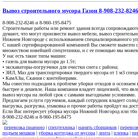
Вывоз строительного мусора Газон 8-908-232-8246
8-908-232-8246 и 8-960-195-8475
Строительные работы или ремонт здания всегда сопровождаютс
думают, что могут произвести вывоз мебели, вывоз строитель
Нижнем Новгороде с использованием специализированного у
С нашей сертифицированной компанией Вы сможете вывезти ст
множеством новейшей спецтехники, и с ее помощью мы можем у
У нас есть такие типы машин:
• газель для вывоза мусора до 1.5т;
• экскаваторы-погрузчики для очистки снега с района;
• ЗИЛ, Маз для транспортировки твердого мусора от 1 м3 спе
• КамАЗы, Скания с контейнерами.
Мы совестно подходим к проблеме уборки отходов и осознаем
быстрее и дешевле. Наша компания владеет лицензией, что явл
вывоз мусора на любой срок с самыми выгодными условиями.
Предлагаем услуги грузчиков, каждый сотрудник владеет соли
выгрузка, разгрузка, упаковка и прочие работы пройдут на до
Если Вас интересует уборка мусора Нижний Новгород или тбо
8-908-232-8246 и 8-960-195-8475
перевозка пианино
|
спецтехника
|
нанять сборщиков
|
перевоз
подъем мешков
|
уборка коттеджа от мусора
|
лента
|
пленка
|
пе