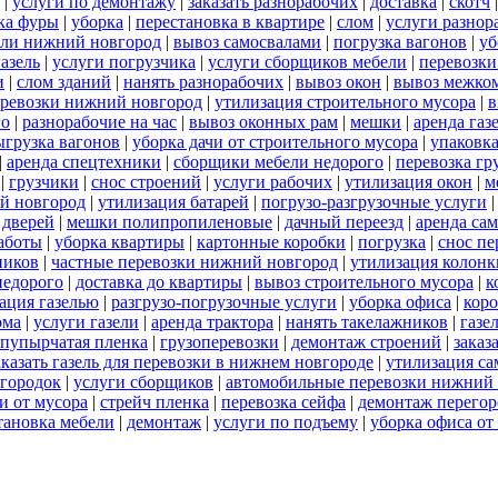
|
услуги по демонтажу
|
заказать разнорабочих
|
доставка
|
скотч
ка фуры
|
уборка
|
перестановка в квартире
|
слом
|
услуги разнор
ели нижний новгород
|
вывоз самосвалами
|
погрузка вагонов
|
уб
газель
|
услуги погрузчика
|
услуги сборщиков мебели
|
перевозки
и
|
слом зданий
|
нанять разнорабочих
|
вывоз окон
|
вывоз межко
еревозки нижний новгород
|
утилизация строительного мусора
|
в
го
|
разнорабочие на час
|
вывоз оконных рам
|
мешки
|
аренда газ
ыгрузка вагонов
|
уборка дачи от строительного мусора
|
упаковк
|
аренда спецтехники
|
сборщики мебели недорого
|
перевозка гр
|
грузчики
|
снос строений
|
услуги рабочих
|
утилизация окон
|
м
ий новгород
|
утилизация батарей
|
погрузо-разгрузочные услуги
 дверей
|
мешки полипропиленовые
|
дачный переезд
|
аренда са
работы
|
уборка квартиры
|
картонные коробки
|
погрузка
|
снос пе
ников
|
частные перевозки нижний новгород
|
утилизация колонк
недорого
|
доставка до квартиры
|
вывоз строительного мусора
|
к
ация газелью
|
разгрузо-погрузочные услуги
|
уборка офиса
|
кор
ома
|
услуги газели
|
аренда трактора
|
нанять такелажников
|
газе
пупырчатая пленка
|
грузоперевозки
|
демонтаж строений
|
заказ
аказать газель для перевозки в нижнем новгороде
|
утилизация с
городок
|
услуги сборщиков
|
автомобильные перевозки нижний
и от мусора
|
стрейч пленка
|
перевозка сейфа
|
демонтаж перегор
тановка мебели
|
демонтаж
|
услуги по подъему
|
уборка офиса от