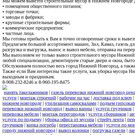
Мы можем вывезти строительный мусор в Нижнем Новгороде д
• помещения общественного питания;
• торговые точки;
• заводы и фабрики;
• крупные строительные фирмы;
• коммерческие предприятия;
• частные лица.
Мы готовы прибыть к Вам в точно оговоренные сроки и вывез
Предлагаем большой ассортимент машин, Зил, Камаз, газель дл
разгрузка и выгрузка, вынос и вывоз мебели, отправка на перер
Мы выполняем не только вывоз строительного мусора Нижний 
любой специализации, демонтируем старые двери и окна, быто
Обслуживаем полностью весь город Нижний Новгород, а также 
Также если Вам интересны такие услуги, как уборка мусора Н
выходным и праздникам.
8-908-232-8246 и 8-960-195-8475
нанять такелажников
|
газель перевозки нижний новгород цен
услуги
|
монтаж строений
|
рабочие на час
|
доставка под ключ
|
нижнем новгороде
|
утилизация самосвалами
|
подъем гипсокар
перевозки нижний новгород
|
вывоз ванны
|
услуги грузчиков
|
перевозка мебели
|
монтаж перегородок
|
услуги сборщиков
|
ав
услуги по подъему
|
уборка офиса от мусора
|
стрейч лента
|
пер
грузчиков
|
копка погреба
|
перестановка мебели
|
услуги по мо
городу нижний новгород
|
вывоз колонки
|
погрузка газели
|
ла