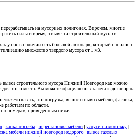
 перерабатывать на мусорных полигонах. Впрочем, многие
тратить силы и время, а вывезти строительный мусор в
к у нас в наличии есть большой автопарк, который наполнен
утилизацию множество твердого мусора от 1 м3.
ть вывоз строительного мусора Нижний Новгород как можно
е для этого места. Вы можете официально заключить договор на
можем сказать, что погрузка, вынос и вывоз мебели, фасовка,
е работаем по области.
 по номерам, приведенным ниже.
в
|
копка погреба
|
перестановка мебели
|
услуги по монтажу
|
озка мебели нижний новгород недорого
|
вывоз газелью
|