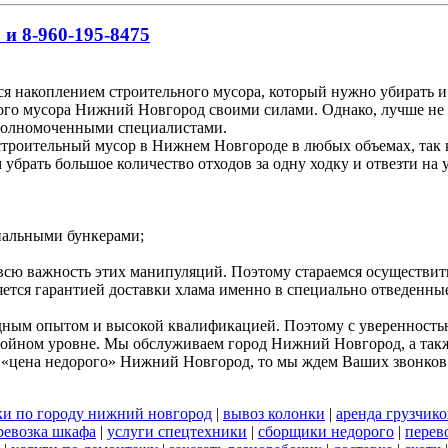
 и 8-960-195-8475
я накоплением строительного мусора, который нужно убирать и
ного мусора Нижний Новгород своими силами. Однако, лучше не 
полномоченными специалистами.
роительный мусор в Нижнем Новгороде в любых объемах, так ка
брать большое количество отходов за одну ходку и отвезти на 
циальными бункерами;
 всю важность этих манипуляций. Поэтому стараемся осуществи
яется гарантией доставки хлама именно в специально отведенны
дным опытом и высокой квалификацией. Поэтому с уверенностью 
стойном уровне. Мы обслуживаем город Нижний Новгород, а такж
 «цена недорого» Нижний Новгород, то мы ждем Ваших звонков
ки по городу нижний новгород
|
вывоз колонки
|
аренда грузчико
ревозка шкафа
|
услуги спецтехники
|
сборщики недорого
|
перев