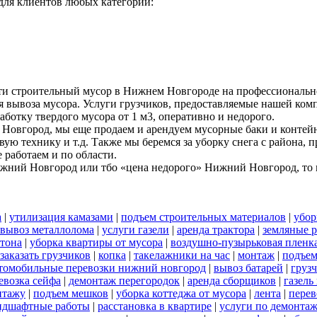
ля клиентов любых категорий:
ти строительный мусор в Нижнем Новгороде на профессиональн
я вывоза мусора. Услуги грузчиков, предоставляемые нашей комп
аботку твердого мусора от 1 м3, оперативно и недорого.
Новгород, мы еще продаем и арендуем мусорные баки и контейн
вую технику и т.д. Также мы беремся за уборку снега с района,
работаем и по области.
ижний Новгород или тбо «цена недорого» Нижний Новгород, то м
а
|
утилизация камазами
|
подъем строительных материалов
|
убор
вывоз металлолома
|
услуги газели
|
аренда трактора
|
земляные 
тона
|
уборка квартиры от мусора
|
воздушно-пузырьковая пленк
заказать грузчиков
|
копка
|
такелажники на час
|
монтаж
|
подъем
томобильные перевозки нижний новгород
|
вывоз батарей
|
грузч
евозка сейфа
|
демонтаж перегородок
|
аренда сборщиков
|
газель
нтажу
|
подъем мешков
|
уборка коттеджа от мусора
|
лента
|
перев
ндшафтные работы
|
расстановка в квартире
|
услуги по демонта