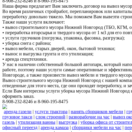
8-908-232-8246 и 8-960-195-8475
Наша фирма предлагает Вам заключить договор на вывоз мусор
Во время различных стройработ, перепланировок или капиталь
переработку довольно тяжело. Мы поможем Вам вывезти стро
Также наши услуги включают:
• вывоз строительного мусора Нижний Новгород (ТБО, КГМ, о
• переработка вторсырья и твердого мусора от 1 м3 для его по
• услуги грузчиков (погрузка, упаковка, фасовка, разгрузка);
• уборка снега с района;
• вывоз мебели, старых дверей, окон, бытовой техники;
• вынос и выгрузка грунта и его утилизация;
• аренда спецтехники.
У нас в наличии собственный большой автопарк, который нап
работе, поэтому наши услуги самые оперативные и эффективн
Новгороде, а также произвести вывоз мебели и твердого мусора
Вывоз строительного мусора Нижний Новгород с нашей компани
отведенные для этого места, где они проходят переработку, и
Если Вам интересны услуги уборка мусора Нижний Новгород и
оформить заказ.
8-908-232-8246 и 8-960-195-8475
аренда газели
|
услуги трактора
|
нанять сборщиков мебели
|
гр
грузовое такси
|
слом строений
|
разнорабочие на час
|
вывоз ок
газель
|
утилизация ванны
|
выгрузка
|
уборка офиса от строите
офисный переезд
|
аренда камаза
|
сборщики мебели на час
|
пер