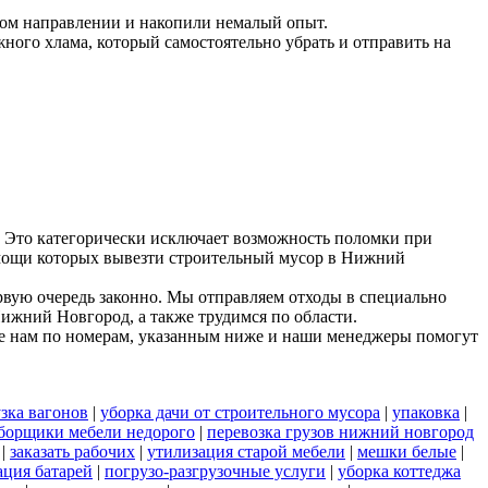
ном направлении и накопили немалый опыт.
ного хлама, который самостоятельно убрать и отправить на
 Это категорически исключает возможность поломки при
помощи которых вывезти строительный мусор в Нижний
рвую очередь законно. Мы отправляем отходы в специально
Нижний Новгород, а также трудимся по области.
е нам по номерам, указанным ниже и наши менеджеры помогут
зка вагонов
|
уборка дачи от строительного мусора
|
упаковка
|
борщики мебели недорого
|
перевозка грузов нижний новгород
|
заказать рабочих
|
утилизация старой мебели
|
мешки белые
|
ация батарей
|
погрузо-разгрузочные услуги
|
уборка коттеджа