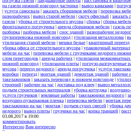
погрузка газели
|
ландшафтные работы
|
расстановка в квартире
на газели нижний новгород частники
|
вывоз камазами
|
погруз
|
услуги самосвала
|
заказать сборщиков мебели
|
перевозка меб
разнорабочих
|
вывоз старой мебели
|
скотч офисный
|
заказать 
газели
|
уборка от строительного мусора
|
сборка
|
сборка мебел
фронтального погрузчика
|
аренда сборщиков мебели
|
газель п
разборка
|
разборка мебели
|
снос зданий
|
разнорабочие недоро
грузоперевозка нижний новгород
|
утилизация металлолома
|
в
утилизация старой мебели
|
мешки белые
|
квартирный переезд
уборка офиса от строительного мусора
|
упаковочный материал
мебели на час
|
перевозка мебели с грузчиками недорого нижн
слом перегородок
|
аренда рабочих
|
утилизация межкомнатных
нижний новгород
|
утилизация плиты
|
погрузо-разгрузочные 
мусора
|
переезд недорого
|
аренда погрузчика
|
услуги такелаж
коробки
|
переезд
|
монтаж зданий
|
демонтаж зданий
|
рабочие 
такелажников
|
заказать перевозку в нижнем новгороде
|
утилиз
строений
|
рабочие на час
|
доставка под ключ
|
вывоз металлол
подъем строительных материалов
|
уборка коттеджа
|
воздушно-
услуги грузчиков
|
земляные работы
|
такелажники недорого
|
з
воздушно-пузырьковая пленка
|
перевозка мебели
|
монтаж пере
такелажники на час
|
монтаж
|
подъем сухих смесей
|
уборка дач
недорого
|
вывоз плиты
|
грузчики на час
|
копка траншей
|
расс
03.08.2017 в 19:00
комментировать
Интересно
Вам интересно