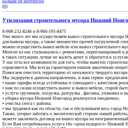
Больше не интересно
(
0
)
Утилизация строительного мусора Нижний Новгоро
8-908-232-8246 и 8-960-195-8475
Уже много лет мы осуществляем вывоз строительного мусора Н
для вывоза мусора, а также множество прочей погрузочной спе
можно осуществить вывоз мебели или вывоз строительного м
Многие из нас сталкивались с ремонтами, перепланировкой и 
в таких ситуациях лучше не жалеть денег и обратится к услуга
У нас есть все возможности для того, чтобы вывезти строител
справляются. Мы всегда гарантируем нашим заказчикам операт
Помогаем очистить территорию от ненужного твердого мусора о
Мы лидируем в данном направлении, и наш сервис предлагаем
• наши тарифы всегда устойчивы и совпадают с качеством реал
• нам по силам осуществить вынос и вывоз мебели, старой быто
• услуги грузчиков, погрузка, разгрузка , фасовка, упаковка и
• уборка мусора Нижний Новгород реализуется ежедневно;
• очистка снега с района;
• мы трудимся как по области, так и обслуживаем весь город 
Также, упорно заботясь о экологической стороне нашей работы
можете заключить договор на вывоз мусора на неограниченный
Если Вам потребовалась услуга тбо «цена недорого» Нижний 