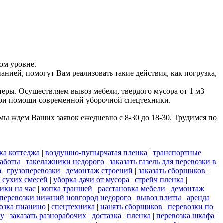
ом уровне.
анией, помогут Вам реализовать такие действия, как погрузка,
еры. Осуществляем вывоз мебели, твердого мусора от 1 м3
 при помощи современной уборочной спецтехники.
ы ждем Ваших заявок ежедневно с 8-30 до 18-30. Трудимся по
ка коттеджа
|
воздушно-пупырчатая пленка
|
транспортные
работы
|
такелажники недорого
|
заказать газель для перевозки в
а
|
грузоперевозки
|
демонтаж строений
|
заказать сборщиков
|
 сухих смесей
|
уборка дачи от мусора
|
стрейч пленка
|
ики на час
|
копка траншей
|
расстановка мебели
|
демонтаж
|
 перевозки нижний новгород недорого
|
вывоз плиты
|
аренда
озка пианино
|
спецтехника
|
нанять сборщиков
|
перевозки по
жу
|
заказать разнорабочих
|
доставка
|
пленка
|
перевозка шкафа
|