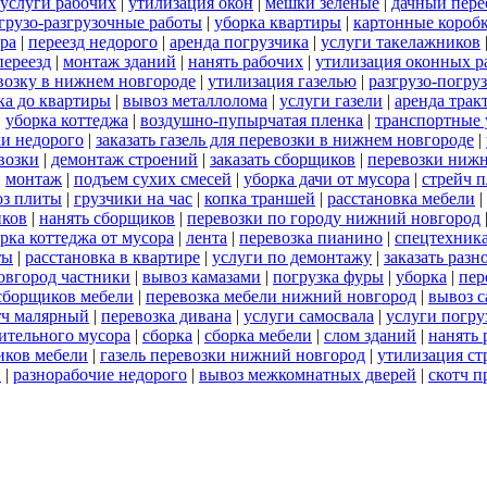
услуги рабочих
|
утилизация окон
|
мешки зеленые
|
дачный пере
грузо-разгрузочные работы
|
уборка квартиры
|
картонные короб
ра
|
переезд недорого
|
аренда погрузчика
|
услуги такелажников
переезд
|
монтаж зданий
|
нанять рабочих
|
утилизация оконных р
евозку в нижнем новгороде
|
утилизация газелью
|
разгрузо-погру
ка до квартиры
|
вывоз металлолома
|
услуги газели
|
аренда трак
|
уборка коттеджа
|
воздушно-пупырчатая пленка
|
транспортные 
и недорого
|
заказать газель для перевозки в нижнем новгороде
|
возки
|
демонтаж строений
|
заказать сборщиков
|
перевозки ниж
|
монтаж
|
подъем сухих смесей
|
уборка дачи от мусора
|
стрейч 
оз плиты
|
грузчики на час
|
копка траншей
|
расстановка мебели
|
иков
|
нанять сборщиков
|
перевозки по городу нижний новгород
рка коттеджа от мусора
|
лента
|
перевозка пианино
|
спецтехник
ты
|
расстановка в квартире
|
услуги по демонтажу
|
заказать разн
овгород частники
|
вывоз камазами
|
погрузка фуры
|
уборка
|
пер
 сборщиков мебели
|
перевозка мебели нижний новгород
|
вывоз 
тч малярный
|
перевозка дивана
|
услуги самосвала
|
услуги погру
оительного мусора
|
сборка
|
сборка мебели
|
слом зданий
|
нанять 
иков мебели
|
газель перевозки нижний новгород
|
утилизация ст
й
|
разнорабочие недорого
|
вывоз межкомнатных дверей
|
скотч п