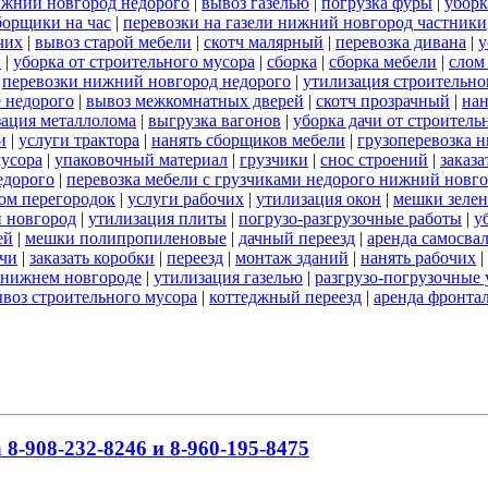
ижний новгород недорого
|
вывоз газелью
|
погрузка фуры
|
уборк
борщики на час
|
перевозки на газели нижний новгород частники
чих
|
вывоз старой мебели
|
скотч малярный
|
перевозка дивана
|
у
и
|
уборка от строительного мусора
|
сборка
|
сборка мебели
|
слом
|
перевозки нижний новгород недорого
|
утилизация строительно
 недорого
|
вывоз межкомнатных дверей
|
скотч прозрачный
|
нан
зация металлолома
|
выгрузка вагонов
|
уборка дачи от строитель
и
|
услуги трактора
|
нанять сборщиков мебели
|
грузоперевозка 
мусора
|
упаковочный материал
|
грузчики
|
снос строений
|
заказа
едорого
|
перевозка мебели с грузчиками недорого нижний новг
ом перегородок
|
услуги рабочих
|
утилизация окон
|
мешки зеле
й новгород
|
утилизация плиты
|
погрузо-разгрузочные работы
|
у
ей
|
мешки полипропиленовые
|
дачный переезд
|
аренда самосва
ачи
|
заказать коробки
|
переезд
|
монтаж зданий
|
нанять рабочих
|
в нижнем новгороде
|
утилизация газелью
|
разгрузо-погрузочные 
воз строительного мусора
|
коттеджный переезд
|
аренда фронта
8-908-232-8246 и 8-960-195-8475