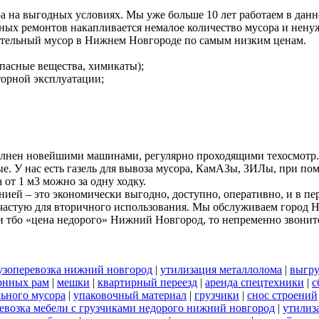
а на выгодных условиях. Мы уже больше 10 лет работаем в дан
ных ремонтов накапливается немалое количество мусора и ненуж
ительный мусор в Нижнем Новгороде по самым низким ценам.
пасные вещества, химикаты);
вторной эксплуатации;
олнен новейшими машинами, регулярно проходящими техосмотр.
ые. У нас есть газель для вывоза мусора, КамАЗы, ЗИЛы, при 
 от 1 м3 можно за одну ходку.
ей – это экономически выгодно, доступно, оперативно, и в пе
 зачастую для вторичного использования. Мы обслуживаем город 
 тбо «цена недорого» Нижний Новгород, то непременно звонит
узоперевозка нижний новгород
|
утилизация металлолома
|
выгру
онных рам
|
мешки
|
квартирный переезд
|
аренда спецтехники
|
с
льного мусора
|
упаковочный материал
|
грузчики
|
снос строений
евозка мебели с грузчиками недорого нижний новгород
|
утилиз