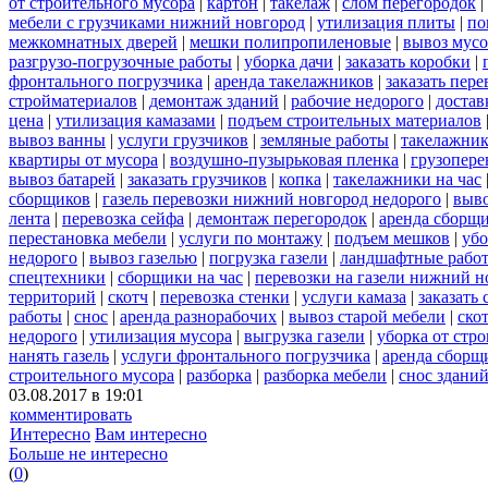
от строительного мусора
|
картон
|
такелаж
|
слом перегородок
|
мебели с грузчиками нижний новгород
|
утилизация плиты
|
по
межкомнатных дверей
|
мешки полипропиленовые
|
вывоз мусо
разгрузо-погрузочные работы
|
уборка дачи
|
заказать коробки
|
фронтального погрузчика
|
аренда такелажников
|
заказать пер
стройматериалов
|
демонтаж зданий
|
рабочие недорого
|
достав
цена
|
утилизация камазами
|
подъем строительных материалов
вывоз ванны
|
услуги грузчиков
|
земляные работы
|
такелажник
квартиры от мусора
|
воздушно-пузырьковая пленка
|
грузопере
вывоз батарей
|
заказать грузчиков
|
копка
|
такелажники на час
сборщиков
|
газель перевозки нижний новгород недорого
|
выв
лента
|
перевозка сейфа
|
демонтаж перегородок
|
аренда сборщ
перестановка мебели
|
услуги по монтажу
|
подъем мешков
|
убо
недорого
|
вывоз газелью
|
погрузка газели
|
ландшафтные рабо
спецтехники
|
сборщики на час
|
перевозки на газели нижний н
территорий
|
скотч
|
перевозка стенки
|
услуги камаза
|
заказать
работы
|
снос
|
аренда разнорабочих
|
вывоз старой мебели
|
ско
недорого
|
утилизация мусора
|
выгрузка газели
|
уборка от стр
нанять газель
|
услуги фронтального погрузчика
|
аренда сборщ
строительного мусора
|
разборка
|
разборка мебели
|
снос здани
03.08.2017 в 19:01
комментировать
Интересно
Вам интересно
Больше не интересно
(
0
)