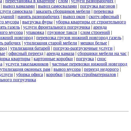
а
|
перестановка в квартире
|
слом
|
услуги разнорабочих
|
|
вывоз камазами
|
вывоз самосвалами
|
погрузка вагонов
|
слуги самосвала
|
заказать сборщиков мебели
|
перевозка
 зданий
|
нанять разнорабочих
|
вывоз окон
|
скотч офисный
|
го мусора
|
выгрузка фуры
|
уборка квартиры от строительного
ять газель
|
услуги фронтального погрузчика
|
аренда
ного мусора
|
упаковка
|
грузовое такси
|
слом строений
|
нижний новгород
|
перевозка грузов нижний новгород газель
|
ть рабочих
|
утилизация старой мебели
|
мешки белые
|
ород
|
утилизация батарей
|
погрузо-разгрузочные услуги
|
ные
|
офисный переезд
|
аренда камаза
|
сборщики мебели на час
|
борка квартиры
|
картонные коробки
|
погрузка
|
снос
ла
|
услуги такелажников
|
частные перевозки нижний новгород
утилизация оконных рам
|
вывоз мусора
|
переезд недорого
|
услуги
|
уборка офиса
|
коробки
|
подъем стройматериалов
|
льного погрузчика