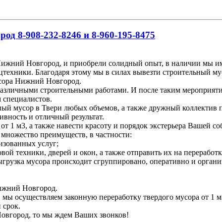
д 8-908-232-8246 и 8-960-195-8475
ижний Новгород, и приобрели солидный опыт, в наличии мы име
цтехники. Благодаря этому мы в силах вывезти строительный му
усора Нижний Новгород.
различными строительными работами. И после таким мероприяти
м специалистов.
ьный мусор в Твери любых объемов, а также дружный коллектив 
ивность и отличный результат.
т 1 м3, а также навести красоту и порядок экстерьера Вашей со
 множество преимуществ, в частности:
изованных услуг;
вой техники, дверей и окон, а также отправить их на переработк
 выгрузка мусора происходит сгруппировано, оперативно и органи
Нижний Новгород.
, мы осуществляем законную переработку твердого мусора от 1 м
 срок.
Новгород, то мы ждем Ваших звонков!