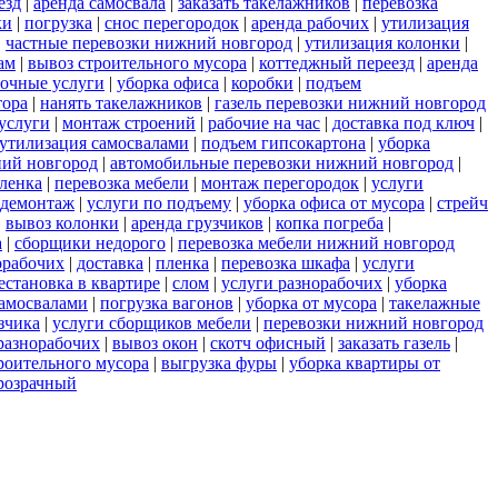
езд
|
аренда самосвала
|
заказать такелажников
|
перевозка
ки
|
погрузка
|
снос перегородок
|
аренда рабочих
|
утилизация
|
частные перевозки нижний новгород
|
утилизация колонки
|
ам
|
вывоз строительного мусора
|
коттеджный переезд
|
аренда
зочные услуги
|
уборка офиса
|
коробки
|
подъем
тора
|
нанять такелажников
|
газель перевозки нижний новгород
услуги
|
монтаж строений
|
рабочие на час
|
доставка под ключ
|
утилизация самосвалами
|
подъем гипсокартона
|
уборка
ний новгород
|
автомобильные перевозки нижний новгород
|
пленка
|
перевозка мебели
|
монтаж перегородок
|
услуги
демонтаж
|
услуги по подъему
|
уборка офиса от мусора
|
стрейч
|
вывоз колонки
|
аренда грузчиков
|
копка погреба
|
а
|
сборщики недорого
|
перевозка мебели нижний новгород
орабочих
|
доставка
|
пленка
|
перевозка шкафа
|
услуги
естановка в квартире
|
слом
|
услуги разнорабочих
|
уборка
самосвалами
|
погрузка вагонов
|
уборка от мусора
|
такелажные
зчика
|
услуги сборщиков мебели
|
перевозки нижний новгород
разнорабочих
|
вывоз окон
|
скотч офисный
|
заказать газель
|
роительного мусора
|
выгрузка фуры
|
уборка квартиры от
розрачный