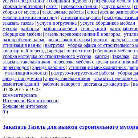
услуги спецтехники
|
сборщики недорого
|
перевозка мебели н
уборка территорий
|
скотч
|
перевозка стенки
|
услуги камаза
|
с
уборка от мусора
|
такелажные работы
|
снос
|
аренда разнорабо
мебели нижний новгород
|
утилизация мусора
|
выгрузка газел
заказать газель
|
услуги погрузчика
|
услуги сборщиков мебели
мусора
|
разборка
|
разборка мебели
|
снос зданий
|
разнорабочие
сборщиков мебели
|
газель перевозки нижний новгород
|
утили
разнорабочие на час
|
вывоз оконных рам
|
мешки
|
аренда газел
утилизация ванны
|
выгрузка
|
уборка офиса от строительного 
квартирный переезд
|
аренда спецтехники
|
сборщики мебели н
уборка коттеджа от строительного мусора
|
картон
|
такелаж
|
сл
заказать такелажников
|
перевозка мебели с грузчиками нижни
перегородок
|
аренда рабочих
|
утилизация межкомнатных двер
|
утилизация колонки
|
разгрузо-погрузочные работы
|
уборка д
аренда погрузчика
|
аренда такелажников
|
заказать перевозку 
демонтаж зданий
|
рабочие недорого
|
доставка до квартиры
|
вы
03.08.2017 в 19:03
комментировать
Интересно
Вам интересно
Больше не интересно
(
0
)
Заказать Газель для вывоза строительного мусора 