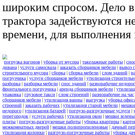
широким спросом. Дело в 
трактора задействуются н
времени, для выполнения 
погрузка вагонов
|
уборка от мусора
|
такелажные работы
|
сно
дивана
|
услуги самосвала
|
заказать сборщиков мебели
|
вывоз 
строительного мусора
|
сборка
|
сборка мебели
|
слом зданий
|
н
погрузчика
|
услуги сборщиков мебели
|
утилизация строительн
разборка
|
разборка мебели
|
снос зданий
|
разнорабочие недоро
фронтального погрузчика
|
аренда сборщиков мебели
|
утилиза
упаковка
|
грузовое такси
|
слом строений
|
разнорабочие на час
сборщиков мебели
|
утилизация ванны
|
выгрузка
|
уборка офиса
строений
|
заказать рабочих
|
утилизация старой мебели
|
мешки
недорого
|
утилизация батарей
|
погрузо-разгрузочные услуги
|
перегородок
|
услуги рабочих
|
утилизация окон
|
мешки зелены
плиты
|
погрузо-разгрузочные работы
|
уборка квартиры
|
карто
межкомнатных дверей
|
мешки полипропиленовые
|
дачный пер
утилизация колонки
|
разгрузо-погрузочные работы
|
уборка да