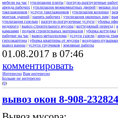
мебели на час
|
утилизация плиты
|
погрузо-разгрузочные рабо
аренда рабочих
|
утилизация межкомнатных дверей
|
мешки по
такелажников
|
услуги такелажников
|
утилизация колонки
|
раз
монтаж зданий
|
нанять рабочих
|
утилизация оконных рам
|
выв
утилизация газелью
|
разгрузо-погрузочные услуги
|
уборка офи
недорого
|
вывоз строительного мусора
|
коттеджный переезд
|
камазами
|
подъем строительных материалов
|
уборка коттеджа
рабочие на час
|
вывоз металлолома
|
услуги газели
|
аренда тра
гипсокартона
|
уборка квартиры от мусора
|
воздушно-пузырько
вывоз ванны
|
услуги грузчиков
|
земляные работы
01.08.2017 в 07:46
комментировать
Интересно
Вам интересно
Больше не интересно
(
0
)
вывоз окон 8-908-23282
Вывоз мусора: