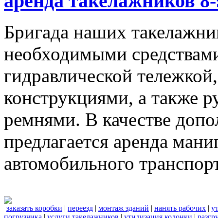
аренда такелажников 8-
Бригада наших такелажник
необходимыми средствами,
гидравлической тележкой
конструкциями, а также 
ремнями. В качестве доп
предлагается аренда мани
автомобильного транспорт
заказать коробки
|
переезд
|
монтаж зданий
|
нанять рабочих
|
у
погрузчика
|
услуги такелажников
|
утилизация колонки
|
разгр