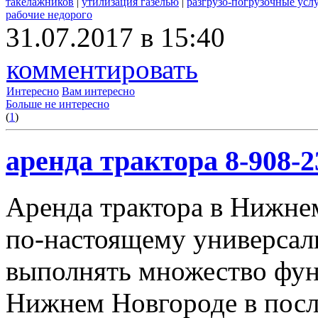
такелажников
|
утилизация газелью
|
разгрузо-погрузочные усл
рабочие недорого
31.07.2017 в 15:40
комментировать
Интересно
Вам интересно
Больше не интересно
(
1
)
аренда трактора 8-908-2
Аренда трактора в Нижнем
по-настоящему универсал
выполнять множество фун
Нижнем Новгороде в посл