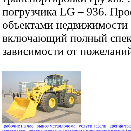
погрузчика LG – 936. Пр
объектами недвижимости 
включающий полный спект
зависимости от пожеланий
рабочие на час
|
вывоз металлолома
|
услуги газели
|
аренда тр