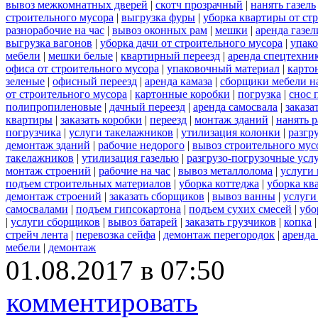
вывоз межкомнатных дверей
|
скотч прозрачный
|
нанять газель
строительного мусора
|
выгрузка фуры
|
уборка квартиры от ст
разнорабочие на час
|
вывоз оконных рам
|
мешки
|
аренда газел
выгрузка вагонов
|
уборка дачи от строительного мусора
|
упако
мебели
|
мешки белые
|
квартирный переезд
|
аренда спецтехни
офиса от строительного мусора
|
упаковочный материал
|
карто
зеленые
|
офисный переезд
|
аренда камаза
|
сборщики мебели на
от строительного мусора
|
картонные коробки
|
погрузка
|
снос 
полипропиленовые
|
дачный переезд
|
аренда самосвала
|
заказа
квартиры
|
заказать коробки
|
переезд
|
монтаж зданий
|
нанять 
погрузчика
|
услуги такелажников
|
утилизация колонки
|
разгр
демонтаж зданий
|
рабочие недорого
|
вывоз строительного мус
такелажников
|
утилизация газелью
|
разгрузо-погрузочные усл
монтаж строений
|
рабочие на час
|
вывоз металлолома
|
услуги 
подъем строительных материалов
|
уборка коттеджа
|
уборка кв
демонтаж строений
|
заказать сборщиков
|
вывоз ванны
|
услуги
самосвалами
|
подъем гипсокартона
|
подъем сухих смесей
|
убо
|
услуги сборщиков
|
вывоз батарей
|
заказать грузчиков
|
копка
стрейч лента
|
перевозка сейфа
|
демонтаж перегородок
|
аренда
мебели
|
демонтаж
01.08.2017 в 07:50
комментировать