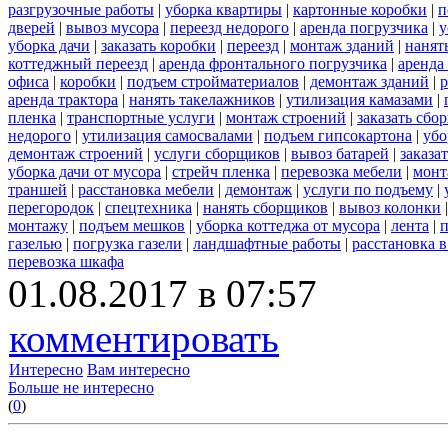
разгрузочные работы
|
уборка квартиры
|
картонные коробки
|
п
дверей
|
вывоз мусора
|
переезд недорого
|
аренда погрузчика
|
у
уборка дачи
|
заказать коробки
|
переезд
|
монтаж зданий
|
нанят
коттеджный переезд
|
аренда фронтального погрузчика
|
аренда
офиса
|
коробки
|
подъем стройматериалов
|
демонтаж зданий
|
р
аренда трактора
|
нанять такелажников
|
утилизация камазами
|
пленка
|
транспортные услуги
|
монтаж строений
|
заказать сбо
недорого
|
утилизация самосвалами
|
подъем гипсокартона
|
убо
демонтаж строений
|
услуги сборщиков
|
вывоз батарей
|
заказа
уборка дачи от мусора
|
стрейч пленка
|
перевозка мебели
|
монт
траншей
|
расстановка мебели
|
демонтаж
|
услуги по подъему
|
перегородок
|
спецтехника
|
нанять сборщиков
|
вывоз колонки
монтажу
|
подъем мешков
|
уборка коттеджа от мусора
|
лента
|
п
газелью
|
погрузка газели
|
ландшафтные работы
|
расстановка в
перевозка шкафа
01.08.2017 в 07:57
комментировать
Интересно
Вам интересно
Больше не интересно
(
0
)