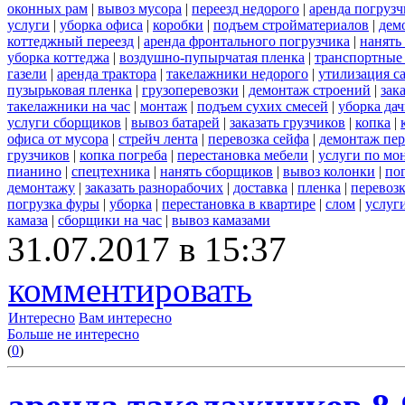
оконных рам
|
вывоз мусора
|
переезд недорого
|
аренда погрузч
услуги
|
уборка офиса
|
коробки
|
подъем стройматериалов
|
дем
коттеджный переезд
|
аренда фронтального погрузчика
|
нанять
уборка коттеджа
|
воздушно-пупырчатая пленка
|
транспортные
газели
|
аренда трактора
|
такелажники недорого
|
утилизация с
пузырьковая пленка
|
грузоперевозки
|
демонтаж строений
|
зак
такелажники на час
|
монтаж
|
подъем сухих смесей
|
уборка дач
услуги сборщиков
|
вывоз батарей
|
заказать грузчиков
|
копка
|
офиса от мусора
|
стрейч лента
|
перевозка сейфа
|
демонтаж пер
грузчиков
|
копка погреба
|
перестановка мебели
|
услуги по мо
пианино
|
спецтехника
|
нанять сборщиков
|
вывоз колонки
|
пог
демонтажу
|
заказать разнорабочих
|
доставка
|
пленка
|
перевоз
погрузка фуры
|
уборка
|
перестановка в квартире
|
слом
|
услуг
камаза
|
сборщики на час
|
вывоз камазами
31.07.2017 в 15:37
комментировать
Интересно
Вам интересно
Больше не интересно
(
0
)