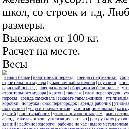
школ, со строек и т.д. Лю
размеры.
Выезжаем от 100 кг.
Расчет на месте.
Весы
мешки белые
|
квартирный переезд
|
аренда спецтехники
|
сбор
строительного мусора
|
упаковочный материал
|
грузчики
|
снос
офисный переезд
|
аренда камаза
|
сборщики мебели на час
|
ути
строительного мусора
|
картон
|
такелаж
|
слом перегородок
|
ус
переезд
|
аренда самосвала
|
заказать такелажников
|
утилизация
коробки
|
погрузка
|
снос перегородок
|
аренда рабочих
|
утилиз
погрузчика
|
услуги такелажников
|
утилизация колонки
|
разгр
зданий
|
нанять рабочих
|
утилизация оконных рам
|
вывоз стро
аренда такелажников
|
утилизация газелью
|
разгрузо-погрузоч
зданий
|
рабочие недорого
|
рабочие на час
|
вывоз металлолома