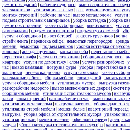
демонтаж зданий
|
рабочие недорого
|
вывоз строительного мус
такелажников
|
утилизация газелью
|
разгрузо-погрузочные усл
монтаж строений
|
рабочие на час
|
вывоз металлолома
|
услуги 
подъем строительных материалов
|
уборка коттеджа
|
уборка кв
демонтаж строений
|
заказать сборщиков
|
вывоз ванны
|
услуги
самосвалами
|
подъем гипсокартона
|
подъем сухих смесей
|
убо
|
услуги сборщиков
|
вывоз батарей
|
заказать грузчиков
|
копка
стрейч лента
|
перевозка сейфа
|
демонтаж перегородок
|
аренда
мебели
|
демонтаж
|
подъем мешков
|
уборка коттеджа от мусора
колонки
|
аренда грузчиков
|
копка погреба
|
перестановка мебе
перевозка шкафа
|
услуги спецтехники
|
сборщики недорого
|
в
квартире
|
услуги по демонтажу
|
слом
|
услуги разнорабочих
|
у
час
|
вывоз камазами
|
погрузка фуры
|
уборка
|
перестановка в 
малярный
|
перевозка дивана
|
услуги самосвала
|
заказать сбор
такелажные работы
|
сборка мебели
|
слом зданий
|
нанять разн
услуги сборщиков мебели
|
утилизация мусора
|
выгрузка газел
разнорабочие недорого
|
вывоз межкомнатных дверей
|
скотч п
сборщиков мебели
|
утилизация строительного мусора
|
выгруз
такси
|
слом строений
|
разнорабочие на час
|
вывоз оконных ра
утилизация металлолома
|
выгрузка вагонов
|
уборка дачи от ст
утилизация старой мебели
|
мешки белые
|
квартирный переезд
выгрузка
|
уборка офиса от строительного мусора
|
упаковочный
утилизация окон
|
мешки зеленые
|
офисный переезд
|
аренда ка
услуги
|
уборка коттеджа от строительного мусора
|
картонные 
межкомнатных дверей
|
мешки полипропиленовые
|
дачный пер