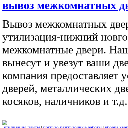
вывоз межкомнатных дв
Вывоз межкомнатных две
утилизация-нижний новго
межкомнатные двери. Наш
вынесут и увезут ваши дв
компания предоставляет 
дверей, металлических дв
косяков, наличников и т.д.
утилизация плиты
|
погрузо-разгрузочные работы
|
уборка ква