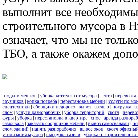
выполнит все необходимы
строительного мусора в 
означает, что мы не тольк
ТБО, а также окажем доп
подъем мешков
|
уборка коттеджа от мусора
|
лента
|
перевозка
грузчиков
|
копка погреба
|
перестановка мебели
|
услуги по мо
спецтехники
|
сборщики недорого
|
вывоз газелью
|
погрузка га
слом
|
услуги разнорабочих
|
уборка территорий
|
скотч
|
перево
фуры
|
уборка
|
перестановка в квартире
|
снос
|
аренда разнора
самосвала
|
заказать сборщиков мебели
|
вывоз самосвалами
|
по
слом зданий
|
нанять разнорабочих
|
вывоз окон
|
скотч офисны
утилизация мусора
|
выгрузка газели
|
уборка от строительного