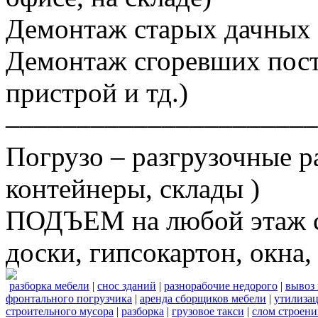
Демонтаж старых дачных 
Демонтаж сгоревших постр
пристрой и тд.)
––––––––––––––––––––––
Погрузо – разгрузочные р
контейнеры, склады )
ПОДЪЕМ на любой этаж ст
доски, гипсокартон, окна, 
разборка мебели
|
снос зданий
|
разнорабочие недорого
|
вывоз
фронтального погрузчика
|
аренда сборщиков мебели
|
утилизац
строительного мусора
|
разборка
|
грузовое такси
|
слом строен