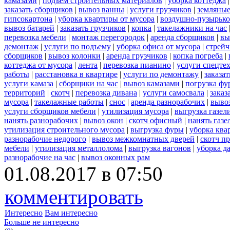
камазами
|
подъем строительных материалов
|
уборка коттеджа
заказать сборщиков
|
вывоз ванны
|
услуги грузчиков
|
земляные
гипсокартона
|
уборка квартиры от мусора
|
воздушно-пузырько
вывоз батарей
|
заказать грузчиков
|
копка
|
такелажники на час
перевозка мебели
|
монтаж перегородок
|
аренда сборщиков
|
вы
демонтаж
|
услуги по подъему
|
уборка офиса от мусора
|
стрейч
сборщиков
|
вывоз колонки
|
аренда грузчиков
|
копка погреба
|
коттеджа от мусора
|
лента
|
перевозка пианино
|
услуги спецте
работы
|
расстановка в квартире
|
услуги по демонтажу
|
заказа
услуги камаза
|
сборщики на час
|
вывоз камазами
|
погрузка фу
территорий
|
скотч
|
перевозка дивана
|
услуги самосвала
|
заказ
мусора
|
такелажные работы
|
снос
|
аренда разнорабочих
|
вывоз
услуги сборщиков мебели
|
утилизация мусора
|
выгрузка газел
нанять разнорабочих
|
вывоз окон
|
скотч офисный
|
нанять газе
утилизация строительного мусора
|
выгрузка фуры
|
уборка ква
разнорабочие недорого
|
вывоз межкомнатных дверей
|
скотч п
мебели
|
утилизация металлолома
|
выгрузка вагонов
|
уборка д
разнорабочие на час
|
вывоз оконных рам
01.08.2017 в 07:50
комментировать
Интересно
Вам интересно
Больше не интересно