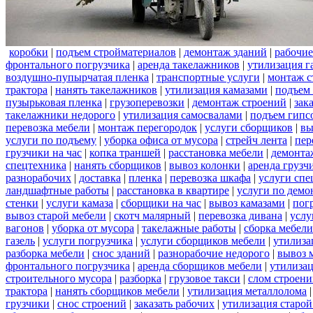
коробки
|
подъем стройматериалов
|
демонтаж зданий
|
рабочие
фронтального погрузчика
|
аренда такелажников
|
утилизация г
воздушно-пупырчатая пленка
|
транспортные услуги
|
монтаж с
трактора
|
нанять такелажников
|
утилизация камазами
|
подъем
пузырьковая пленка
|
грузоперевозки
|
демонтаж строений
|
зак
такелажники недорого
|
утилизация самосвалами
|
подъем гипс
перевозка мебели
|
монтаж перегородок
|
услуги сборщиков
|
вы
услуги по подъему
|
уборка офиса от мусора
|
стрейч лента
|
пер
грузчики на час
|
копка траншей
|
расстановка мебели
|
демонта
спецтехника
|
нанять сборщиков
|
вывоз колонки
|
аренда грузч
разнорабочих
|
доставка
|
пленка
|
перевозка шкафа
|
услуги спе
ландшафтные работы
|
расстановка в квартире
|
услуги по демо
стенки
|
услуги камаза
|
сборщики на час
|
вывоз камазами
|
пог
вывоз старой мебели
|
скотч малярный
|
перевозка дивана
|
услу
вагонов
|
уборка от мусора
|
такелажные работы
|
сборка мебели
газель
|
услуги погрузчика
|
услуги сборщиков мебели
|
утилиза
разборка мебели
|
снос зданий
|
разнорабочие недорого
|
вывоз 
фронтального погрузчика
|
аренда сборщиков мебели
|
утилизац
строительного мусора
|
разборка
|
грузовое такси
|
слом строен
трактора
|
нанять сборщиков мебели
|
утилизация металлолома
грузчики
|
снос строений
|
заказать рабочих
|
утилизация старой