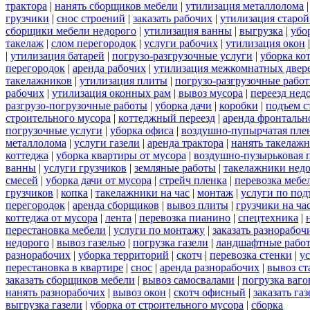
трактора
|
нанять сборщиков мебели
|
утилизация металлолома
грузчики
|
снос строений
|
заказать рабочих
|
утилизация старой
сборщики мебели недорого
|
утилизация ванны
|
выгрузка
|
убо
такелаж
|
слом перегородок
|
услуги рабочих
|
утилизация окон
|
утилизация батарей
|
погрузо-разгрузочные услуги
|
уборка ко
перегородок
|
аренда рабочих
|
утилизация межкомнатных двер
такелажников
|
утилизация плиты
|
погрузо-разгрузочные рабо
рабочих
|
утилизация оконных рам
|
вывоз мусора
|
переезд нед
разгрузо-погрузочные работы
|
уборка дачи
|
коробки
|
подъем с
строительного мусора
|
коттеджный переезд
|
аренда фронтальн
погрузочные услуги
|
уборка офиса
|
воздушно-пупырчатая пле
металлолома
|
услуги газели
|
аренда трактора
|
нанять такелаж
коттеджа
|
уборка квартиры от мусора
|
воздушно-пузырьковая 
ванны
|
услуги грузчиков
|
земляные работы
|
такелажники нед
смесей
|
уборка дачи от мусора
|
стрейч пленка
|
перевозка мебе
грузчиков
|
копка
|
такелажники на час
|
монтаж
|
услуги по под
перегородок
|
аренда сборщиков
|
вывоз плиты
|
грузчики на ча
коттеджа от мусора
|
лента
|
перевозка пианино
|
спецтехника
|
перестановка мебели
|
услуги по монтажу
|
заказать разнорабоч
недорого
|
вывоз газелью
|
погрузка газели
|
ландшафтные рабо
разнорабочих
|
уборка территорий
|
скотч
|
перевозка стенки
|
ус
перестановка в квартире
|
снос
|
аренда разнорабочих
|
вывоз ст
заказать сборщиков мебели
|
вывоз самосвалами
|
погрузка ваго
нанять разнорабочих
|
вывоз окон
|
скотч офисный
|
заказать газ
выгрузка газели
|
уборка от строительного мусора
|
сборка