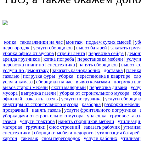
копка
|
такелажники на час
|
монтаж
|
подъем сухих смесей
|
уб
перегородок
|
услуги сборщиков
|
вывоз батарей
|
заказать груз
уборка офиса от мусора
|
стрейч лента
|
перевозка сейфа
|
демон
аренда грузчиков
|
копка погреба
|
перестановка мебели
|
услуг
перевозка пианино
|
спецтехника
|
нанять сборщиков
|
вывоз ко
услуги по демонтажу
|
заказать разнорабочих
|
доставка
|
пленк
газелью
|
погрузка фуры
|
уборка
|
перестановка в квартире
|
сл
услуги камаза
|
сборщики на час
|
вывоз камазами
|
погрузка ва
вывоз старой мебели
|
скотч малярный
|
перевозка дивана
|
услу
мусора
|
выгрузка газели
|
уборка от строительного мусора
|
сбо
офисный
|
заказать газель
|
услуги погрузчика
|
услуги сборщик
квартиры от строительного мусора
|
разборка
|
разборка мебели
прозрачный
|
нанять газель
|
услуги фронтального погрузчика
|
уборка дачи от строительного мусора
|
упаковка
|
грузовое такс
газели
|
услуги трактора
|
нанять сборщиков мебели
|
утилизаци
материал
|
грузчики
|
снос строений
|
заказать рабочих
|
утилиза
спецтехники
|
сборщики мебели недорого
|
утилизация батарей
картон
|
такелаж
|
слом перегородок
|
услуги рабочих
|
утилизац