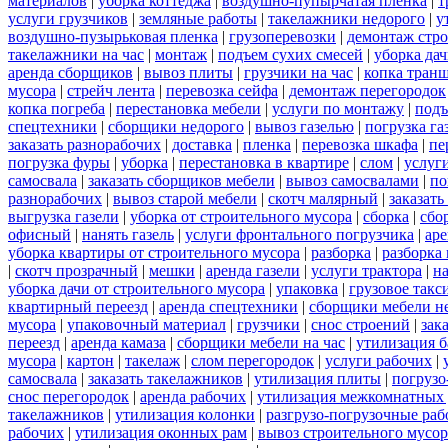
материалов
|
уборка коттеджа
|
воздушно-пупырчатая пленка
|
т
услуги грузчиков
|
земляные работы
|
такелажники недорого
|
у
воздушно-пузырьковая пленка
|
грузоперевозки
|
демонтаж стр
такелажники на час
|
монтаж
|
подъем сухих смесей
|
уборка дач
аренда сборщиков
|
вывоз плиты
|
грузчики на час
|
копка тран
мусора
|
стрейч лента
|
перевозка сейфа
|
демонтаж перегородок
копка погреба
|
перестановка мебели
|
услуги по монтажу
|
подъ
спецтехники
|
сборщики недорого
|
вывоз газелью
|
погрузка га
заказать разнорабочих
|
доставка
|
пленка
|
перевозка шкафа
|
пе
погрузка фуры
|
уборка
|
перестановка в квартире
|
слом
|
услуг
самосвала
|
заказать сборщиков мебели
|
вывоз самосвалами
|
по
разнорабочих
|
вывоз старой мебели
|
скотч малярный
|
заказать
выгрузка газели
|
уборка от строительного мусора
|
сборка
|
сбо
офисный
|
нанять газель
|
услуги фронтального погрузчика
|
ар
уборка квартиры от строительного мусора
|
разборка
|
разборка
|
скотч прозрачный
|
мешки
|
аренда газели
|
услуги трактора
|
н
уборка дачи от строительного мусора
|
упаковка
|
грузовое такс
квартирный переезд
|
аренда спецтехники
|
сборщики мебели н
мусора
|
упаковочный материал
|
грузчики
|
снос строений
|
зак
переезд
|
аренда камаза
|
сборщики мебели на час
|
утилизация б
мусора
|
картон
|
такелаж
|
слом перегородок
|
услуги рабочих
|
самосвала
|
заказать такелажников
|
утилизация плиты
|
погрузо
снос перегородок
|
аренда рабочих
|
утилизация межкомнатных 
такелажников
|
утилизация колонки
|
разгрузо-погрузочные ра
рабочих
|
утилизация оконных рам
|
вывоз строительного мусор