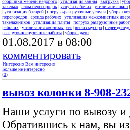
сборщики мебели недорого
|
утилизация ванны
|
выгрузка
|
убо
такелаж
|
слом перегородок
|
услуги рабочих
|
утилизация окон
|
утилизация батарей
|
погрузо-разгрузочные услуги
|
уборка ко
перегородок
|
аренда рабочих
|
утилизация межкомнатных двер
такелажников
|
утилизация плиты
|
погрузо-разгрузочные рабо
рабочих
|
утилизация оконных рам
|
вывоз мусора
|
переезд нед
разгрузо-погрузочные работы
|
уборка дачи
01.08.2017 в 08:00
комментировать
Интересно
Вам интересно
Больше не интересно
(
0
)
вывоз колонки 8-908-23
Наши услуги по вывозу и 
Обратившись к нам, вы из