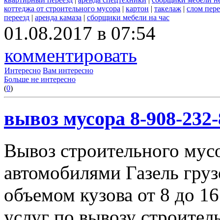
коттеджа от строительного мусора
|
картон
|
такелаж
|
слом пер
переезд
|
аренда камаза
|
сборщики мебели на час
01.08.2017 в 07:54
комментировать
Интересно
Вам интересно
Больше не интересно
(
0
)
вывоз мусора 8-908-232-
Вывоз строительного мус
автомобилями Газель груз
объемом кузова от 8 до 1
услуг по вывозу строител