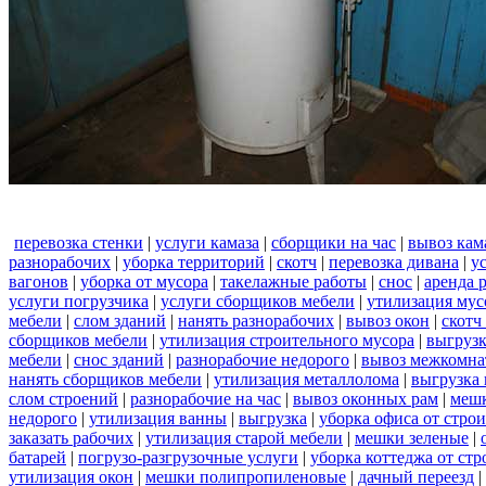
перевозка стенки
|
услуги камаза
|
сборщики на час
|
вывоз кам
разнорабочих
|
уборка территорий
|
скотч
|
перевозка дивана
|
у
вагонов
|
уборка от мусора
|
такелажные работы
|
снос
|
аренда 
услуги погрузчика
|
услуги сборщиков мебели
|
утилизация мус
мебели
|
слом зданий
|
нанять разнорабочих
|
вывоз окон
|
скотч
сборщиков мебели
|
утилизация строительного мусора
|
выгруз
мебели
|
снос зданий
|
разнорабочие недорого
|
вывоз межкомна
нанять сборщиков мебели
|
утилизация металлолома
|
выгрузка 
слом строений
|
разнорабочие на час
|
вывоз оконных рам
|
меш
недорого
|
утилизация ванны
|
выгрузка
|
уборка офиса от стро
заказать рабочих
|
утилизация старой мебели
|
мешки зеленые
|
батарей
|
погрузо-разгрузочные услуги
|
уборка коттеджа от ст
утилизация окон
|
мешки полипропиленовые
|
дачный переезд
|