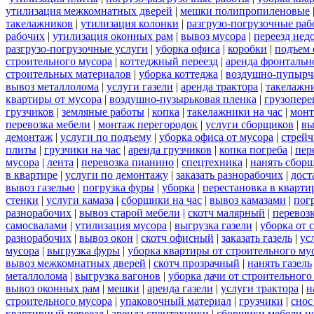
утилизация межкомнатных дверей
|
мешки полипропиленовые
такелажников
|
утилизация колонки
|
разгрузо-погрузочные ра
рабочих
|
утилизация оконных рам
|
вывоз мусора
|
переезд нед
разгрузо-погрузочные услуги
|
уборка офиса
|
коробки
|
подъем 
строительного мусора
|
коттеджный переезд
|
аренда фронтальн
строительных материалов
|
уборка коттеджа
|
воздушно-пупырч
вывоз металлолома
|
услуги газели
|
аренда трактора
|
такелажн
квартиры от мусора
|
воздушно-пузырьковая пленка
|
грузопере
грузчиков
|
земляные работы
|
копка
|
такелажники на час
|
мон
перевозка мебели
|
монтаж перегородок
|
услуги сборщиков
|
вы
демонтаж
|
услуги по подъему
|
уборка офиса от мусора
|
стрейч
плиты
|
грузчики на час
|
аренда грузчиков
|
копка погреба
|
пер
мусора
|
лента
|
перевозка пианино
|
спецтехника
|
нанять сбор
в квартире
|
услуги по демонтажу
|
заказать разнорабочих
|
дост
вывоз газелью
|
погрузка фуры
|
уборка
|
перестановка в кварти
стенки
|
услуги камаза
|
сборщики на час
|
вывоз камазами
|
пог
разнорабочих
|
вывоз старой мебели
|
скотч малярный
|
перевоз
самосвалами
|
утилизация мусора
|
выгрузка газели
|
уборка от 
разнорабочих
|
вывоз окон
|
скотч офисный
|
заказать газель
|
ус
мусора
|
выгрузка фуры
|
уборка квартиры от строительного му
вывоз межкомнатных дверей
|
скотч прозрачный
|
нанять газель
металлолома
|
выгрузка вагонов
|
уборка дачи от строительного
вывоз оконных рам
|
мешки
|
аренда газели
|
услуги трактора
|
н
строительного мусора
|
упаковочный материал
|
грузчики
|
снос
квартирный переезд
|
аренда спецтехники
|
сборщики мебели н