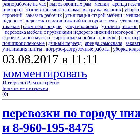
разнорабочие на час
|
вывоз оконных рам
|
мешки
|
аренда газел
новгород
|
утилизация металлолома
|
выгрузка вагонов
|
уборка
строений
|
заказать рабочих
|
утилизация старой мебели
|
мешки
недорого
|
перевозка грузов нижний новгород газель
|
утилизац
такелаж
|
слом перегородок
|
услуги рабочих
|
утилизация окон
|
перевозка мебели с грузчиками недорого нижний новгород
|
у
строительного мусора
|
картонные коробки
|
погрузка
|
снос пе
полипропиленовые
|
дачный переезд
|
аренда самосвала
|
заказа
утилизация плиты
|
погрузо-разгрузочные работы
|
уборка квар
03.08.2017 в 11:11
комментировать
Интересно
Вам интересно
Больше не интересно
(
0
)
перевозки по городу ни
и 8-960-195-8475