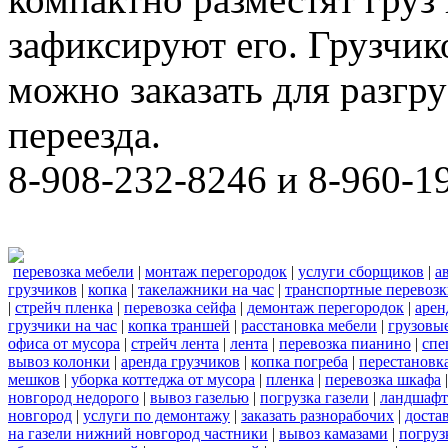
зафиксируют его. Грузчи
можно заказать для разгру
переезда.
8-908-232-8246 и 8-960-1
перевозка мебели
|
монтаж перегородок
|
услуги сборщиков
|
а
грузчиков
|
копка
|
такелажники на час
|
транспортные перевоз
|
стрейч пленка
|
перевозка сейфа
|
демонтаж перегородок
|
арен
грузчики на час
|
копка траншей
|
расстановка мебели
|
грузовы
офиса от мусора
|
стрейч лента
|
лента
|
перевозка пианино
|
спе
вывоз колонки
|
аренда грузчиков
|
копка погреба
|
перестановк
мешков
|
уборка коттеджа от мусора
|
пленка
|
перевозка шкафа
новгород недорого
|
вывоз газелью
|
погрузка газели
|
ландшафт
новгород
|
услуги по демонтажу
|
заказать разнорабочих
|
доста
на газели нижний новгород частники
|
вывоз камазами
|
погруз