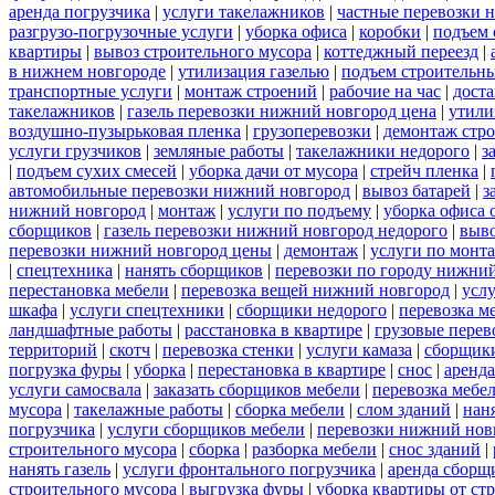
аренда погрузчика
|
услуги такелажников
|
частные перевозки 
разгрузо-погрузочные услуги
|
уборка офиса
|
коробки
|
подъем 
квартиры
|
вывоз строительного мусора
|
коттеджный переезд
|
в нижнем новгороде
|
утилизация газелью
|
подъем строительн
транспортные услуги
|
монтаж строений
|
рабочие на час
|
доста
такелажников
|
газель перевозки нижний новгород цена
|
утили
воздушно-пузырьковая пленка
|
грузоперевозки
|
демонтаж стр
услуги грузчиков
|
земляные работы
|
такелажники недорого
|
з
|
подъем сухих смесей
|
уборка дачи от мусора
|
стрейч пленка
|
автомобильные перевозки нижний новгород
|
вывоз батарей
|
з
нижний новгород
|
монтаж
|
услуги по подъему
|
уборка офиса 
сборщиков
|
газель перевозки нижний новгород недорого
|
выв
перевозки нижний новгород цены
|
демонтаж
|
услуги по монт
|
спецтехника
|
нанять сборщиков
|
перевозки по городу нижни
перестановка мебели
|
перевозка вещей нижний новгород
|
усл
шкафа
|
услуги спецтехники
|
сборщики недорого
|
перевозка м
ландшафтные работы
|
расстановка в квартире
|
грузовые перев
территорий
|
скотч
|
перевозка стенки
|
услуги камаза
|
сборщики
погрузка фуры
|
уборка
|
перестановка в квартире
|
снос
|
аренда
услуги самосвала
|
заказать сборщиков мебели
|
перевозка мебе
мусора
|
такелажные работы
|
сборка мебели
|
слом зданий
|
нан
погрузчика
|
услуги сборщиков мебели
|
перевозки нижний нов
строительного мусора
|
сборка
|
разборка мебели
|
снос зданий
|
нанять газель
|
услуги фронтального погрузчика
|
аренда сборщ
строительного мусора
|
выгрузка фуры
|
уборка квартиры от ст