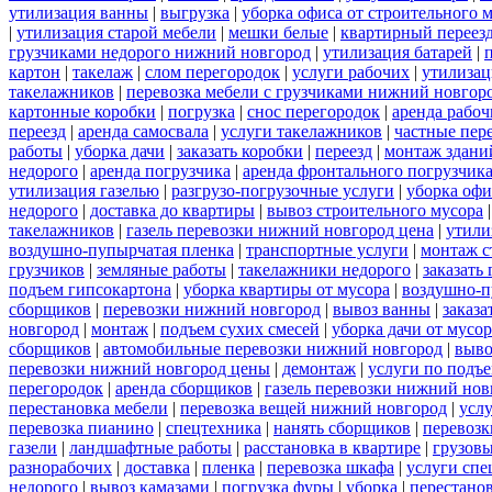
утилизация ванны
|
выгрузка
|
уборка офиса от строительного 
|
утилизация старой мебели
|
мешки белые
|
квартирный переез
грузчиками недорого нижний новгород
|
утилизация батарей
|
картон
|
такелаж
|
слом перегородок
|
услуги рабочих
|
утилизац
такелажников
|
перевозка мебели с грузчиками нижний новгор
картонные коробки
|
погрузка
|
снос перегородок
|
аренда рабоч
переезд
|
аренда самосвала
|
услуги такелажников
|
частные пер
работы
|
уборка дачи
|
заказать коробки
|
переезд
|
монтаж здани
недорого
|
аренда погрузчика
|
аренда фронтального погрузчик
утилизация газелью
|
разгрузо-погрузочные услуги
|
уборка офи
недорого
|
доставка до квартиры
|
вывоз строительного мусора
такелажников
|
газель перевозки нижний новгород цена
|
утили
воздушно-пупырчатая пленка
|
транспортные услуги
|
монтаж с
грузчиков
|
земляные работы
|
такелажники недорого
|
заказать
подъем гипсокартона
|
уборка квартиры от мусора
|
воздушно-п
сборщиков
|
перевозки нижний новгород
|
вывоз ванны
|
заказа
новгород
|
монтаж
|
подъем сухих смесей
|
уборка дачи от мусор
сборщиков
|
автомобильные перевозки нижний новгород
|
выво
перевозки нижний новгород цены
|
демонтаж
|
услуги по подъ
перегородок
|
аренда сборщиков
|
газель перевозки нижний нов
перестановка мебели
|
перевозка вещей нижний новгород
|
усл
перевозка пианино
|
спецтехника
|
нанять сборщиков
|
перевозк
газели
|
ландшафтные работы
|
расстановка в квартире
|
грузовы
разнорабочих
|
доставка
|
пленка
|
перевозка шкафа
|
услуги спе
недорого
|
вывоз камазами
|
погрузка фуры
|
уборка
|
перестанов