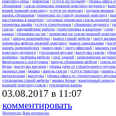
новгород цены
|
демонтаж
|
услуги по подъему
|
уборка офиса о
сборщиков
|
газель перевозки нижний новгород недорого
|
выв
вещей нижний новгород
|
услуги по монтажу
|
подъем мешков
нанять сборщиков
|
перевозки по городу нижний новгород
|
вы
расстановка в квартире
|
грузовые перевозки газель нижний но
перевозка шкафа
|
услуги спецтехники
|
сборщики недорого
|
п
газели
|
ландшафтные работы
|
перестановка в квартире
|
слом
|
камаза
|
сборщики на час
|
перевозки на газели нижний новгор
снос
|
аренда разнорабочих
|
вывоз старой мебели
|
скотч маляр
перевозка мебели нижний новгород
|
вывоз самосвалами
|
погр
нанять разнорабочих
|
вывоз окон
|
скотч офисный
|
заказать газ
новгород недорого
|
утилизация мусора
|
выгрузка газели
|
убор
разборка
|
разборка мебели
|
снос зданий
|
разнорабочие недоро
фронтального погрузчика
|
аренда сборщиков мебели
|
газель п
фуры
|
выгрузка вагонов
|
уборка дачи от строительного мусора
оконных рам
|
мешки
|
аренда газели
|
услуги трактора
|
нанять 
металлолома
|
выгрузка
|
уборка офиса от строительного мусора
утилизация старой мебели
|
мешки белые
|
квартирный переезд
нижний новгород газель
|
утилизация ванны
03.08.2017 в 11:07
комментировать
Интересно
Вам интересно