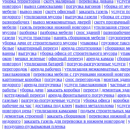
уборка территорий
|
скотч малярный
|
перевозка дивана
|
услуги
новгород
|
вывоз самосвалами
|
погрузка вагонов
|
уборка от му
мебели
|
вывоз окон
|
скотч офисный
|
заказать газель
|
услуги п
недорого
|
утилизация мусора
|
выгрузка газели
|
уборка от стр
разнорабочих
|
вывоз межкомнатных дверей
|
скотч прозрачный
мебели
|
газель перевозки нижний новгород
|
утилизация строи
мусора
|
разборка
|
разборка мебели
|
снос зданий
|
разнорабочие
газели
|
услуги трактора
|
нанять сборщиков мебели
|
грузопере
уборка дачи от строительного мусора
|
упаковка
|
грузовое такс
белые
|
квартирный переезд
|
аренда спецтехники
|
сборщики ме
ванны
|
выгрузка
|
уборка офиса от строительного мусора
|
упак
окон
|
мешки зеленые
|
офисный переезд
|
аренда камаза
|
сборщ
новгород
|
утилизация батарей
|
погрузо-разгрузочные услуги
|
перегородок
|
аренда рабочих
|
утилизация межкомнатных двер
такелажников
|
перевозка мебели с грузчиками нижний новгор
картонные коробки
|
погрузка
|
снос перегородок
|
монтаж здан
недорого
|
аренда погрузчика
|
услуги такелажников
|
частные 
работы
|
уборка дачи
|
заказать коробки
|
переезд
|
демонтаж зда
|
коттеджный переезд
|
аренда фронтального погрузчика
|
аренд
газелью
|
разгрузо-погрузочные услуги
|
уборка офиса
|
коробки
рабочие на час
|
доставка под ключ
|
вывоз металлолома
|
услуги
новгород цена
|
утилизация камазами
|
подъем строительных ма
|
демонтаж строений
|
заказать сборщиков
|
перевозки нижний 
недорого
|
заказать газель для перевозки в нижнем новгороде
|
|
воздушно-пузырьковая пленка