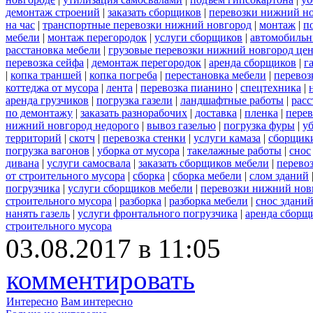
демонтаж строений
|
заказать сборщиков
|
перевозки нижний н
на час
|
транспортные перевозки нижний новгород
|
монтаж
|
п
мебели
|
монтаж перегородок
|
услуги сборщиков
|
автомобильн
расстановка мебели
|
грузовые перевозки нижний новгород це
перевозка сейфа
|
демонтаж перегородок
|
аренда сборщиков
|
г
|
копка траншей
|
копка погреба
|
перестановка мебели
|
перевоз
коттеджа от мусора
|
лента
|
перевозка пианино
|
спецтехника
|
аренда грузчиков
|
погрузка газели
|
ландшафтные работы
|
расс
по демонтажу
|
заказать разнорабочих
|
доставка
|
пленка
|
перев
нижний новгород недорого
|
вывоз газелью
|
погрузка фуры
|
у
территорий
|
скотч
|
перевозка стенки
|
услуги камаза
|
сборщики
погрузка вагонов
|
уборка от мусора
|
такелажные работы
|
снос
дивана
|
услуги самосвала
|
заказать сборщиков мебели
|
перево
от строительного мусора
|
сборка
|
сборка мебели
|
слом зданий
погрузчика
|
услуги сборщиков мебели
|
перевозки нижний нов
строительного мусора
|
разборка
|
разборка мебели
|
снос здани
нанять газель
|
услуги фронтального погрузчика
|
аренда сборщ
строительного мусора
03.08.2017 в 11:05
комментировать
Интересно
Вам интересно