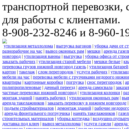
транспортной перевозки,
для работы с клиентами.
8-908-232-8246 и 8-960-1
утилизация металлолома
|
выгрузка вагонов
|
уборка дачи от с
разнорабочие на час
|
вывоз оконных рам
|
мешки
|
аренда газел
новгород
|
утилизация ванны
|
выгрузка
|
уборка офиса от стро
заказать рабочих
|
утилизация старой мебели
|
мешки белые
|
кв
перевозка грузов нижний новгород газель
|
утилизация батарей
картон
|
такелаж
|
слом перегородок
|
услуги рабочих
|
утилизац
мебели на час
|
перевозка мебели с грузчиками недорого нижн
квартиры
|
картонные коробки
|
погрузка
|
снос перегородок
|
а
полипропиленовые
|
дачный переезд
|
аренда самосвала
|
заказа
частные перевозки нижний новгород
|
утилизация колонки
|
ра
монтаж зданий
|
нанять рабочих
|
утилизация оконных рам
|
выв
аренда такелажников
|
заказать перевозку в нижнем новгороде
|
подъем стройматериалов
|
демонтаж зданий
|
рабочие недорог
|
аренда фронтального погрузчика
|
нанять такелажников
|
газе
строительных материалов
|
уборка коттеджа
|
воздушно-пупырч
доставка под ключ
|
вывоз металлолома
|
услуги газели
|
аренда
новгороде
|
утилизация самосвалами
|
подъем гипсокартона
|
уб