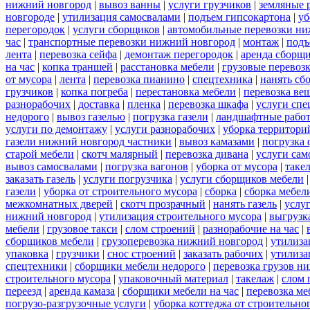
нижний новгород
|
вывоз ванны
|
услуги грузчиков
|
земляные 
новгороде
|
утилизация самосвалами
|
подъем гипсокартона
|
уб
перегородок
|
услуги сборщиков
|
автомобильные перевозки ни
час
|
транспортные перевозки нижний новгород
|
монтаж
|
подъ
лента
|
перевозка сейфа
|
демонтаж перегородок
|
аренда сборщ
на час
|
копка траншей
|
расстановка мебели
|
грузовые перевоз
от мусора
|
лента
|
перевозка пианино
|
спецтехника
|
нанять сб
грузчиков
|
копка погреба
|
перестановка мебели
|
перевозка ве
разнорабочих
|
доставка
|
пленка
|
перевозка шкафа
|
услуги спе
недорого
|
вывоз газелью
|
погрузка газели
|
ландшафтные рабо
услуги по демонтажу
|
услуги разнорабочих
|
уборка территори
газели нижний новгород частники
|
вывоз камазами
|
погрузка
старой мебели
|
скотч малярный
|
перевозка дивана
|
услуги сам
вывоз самосвалами
|
погрузка вагонов
|
уборка от мусора
|
таке
заказать газель
|
услуги погрузчика
|
услуги сборщиков мебели
газели
|
уборка от строительного мусора
|
сборка
|
сборка мебел
межкомнатных дверей
|
скотч прозрачный
|
нанять газель
|
услу
нижний новгород
|
утилизация строительного мусора
|
выгрузк
мебели
|
грузовое такси
|
слом строений
|
разнорабочие на час
|
сборщиков мебели
|
грузоперевозка нижний новгород
|
утилиза
упаковка
|
грузчики
|
снос строений
|
заказать рабочих
|
утилиза
спецтехники
|
сборщики мебели недорого
|
перевозка грузов н
строительного мусора
|
упаковочный материал
|
такелаж
|
слом 
переезд
|
аренда камаза
|
сборщики мебели на час
|
перевозка ме
погрузо-разгрузочные услуги
|
уборка коттеджа от строительно