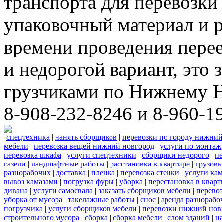
транспорта для перевозки
упаковочный материал и р
времени проведения пере
и недорогой вариант, это 
грузчиками по Нижнему Н
8-908-232-8246 и 8-960-1
спецтехника
|
нанять сборщиков
|
перевозки по городу нижний
мебели
|
перевозка вещей нижний новгород
|
услуги по монтаж
перевозка шкафа
|
услуги спецтехники
|
сборщики недорого
|
п
газели
|
ландшафтные работы
|
расстановка в квартире
|
грузовы
разнорабочих
|
доставка
|
пленка
|
перевозка стенки
|
услуги кам
вывоз камазами
|
погрузка фуры
|
уборка
|
перестановка в кварт
дивана
|
услуги самосвала
|
заказать сборщиков мебели
|
перево
уборка от мусора
|
такелажные работы
|
снос
|
аренда разнорабо
погрузчика
|
услуги сборщиков мебели
|
перевозки нижний нов
строительного мусора
|
сборка
|
сборка мебели
|
слом зданий
|
н