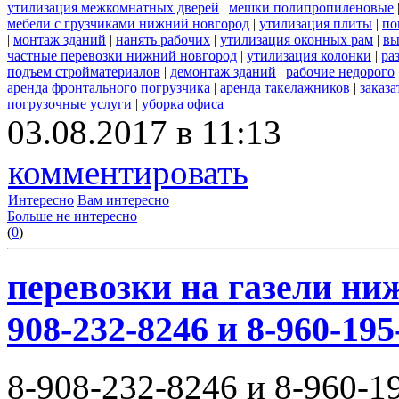
утилизация межкомнатных дверей
|
мешки полипропиленовые
мебели с грузчиками нижний новгород
|
утилизация плиты
|
по
|
монтаж зданий
|
нанять рабочих
|
утилизация оконных рам
|
вы
частные перевозки нижний новгород
|
утилизация колонки
|
ра
подъем стройматериалов
|
демонтаж зданий
|
рабочие недорого
аренда фронтального погрузчика
|
аренда такелажников
|
заказ
погрузочные услуги
|
уборка офиса
03.08.2017 в 11:13
комментировать
Интересно
Вам интересно
Больше не интересно
(
0
)
перевозки на газели ни
908-232-8246 и 8-960-195
8-908-232-8246 и 8-960-1