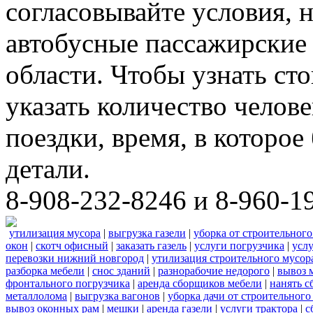
согласовывайте условия, 
автобусные пассажирские 
области. Чтобы узнать ст
указать количество челове
поездки, время, в которое
детали.
8-908-232-8246 и 8-960-1
утилизация мусора
|
выгрузка газели
|
уборка от строительного
окон
|
скотч офисный
|
заказать газель
|
услуги погрузчика
|
усл
перевозки нижний новгород
|
утилизация строительного мусор
разборка мебели
|
снос зданий
|
разнорабочие недорого
|
вывоз 
фронтального погрузчика
|
аренда сборщиков мебели
|
нанять с
металлолома
|
выгрузка вагонов
|
уборка дачи от строительного
вывоз оконных рам
|
мешки
|
аренда газели
|
услуги трактора
|
с