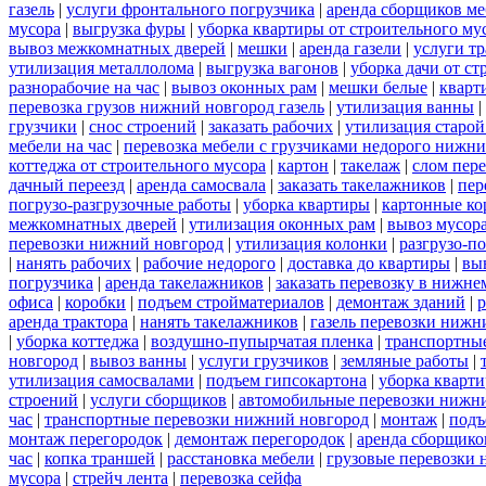
газель
|
услуги фронтального погрузчика
|
аренда сборщиков м
мусора
|
выгрузка фуры
|
уборка квартиры от строительного му
вывоз межкомнатных дверей
|
мешки
|
аренда газели
|
услуги тр
утилизация металлолома
|
выгрузка вагонов
|
уборка дачи от ст
разнорабочие на час
|
вывоз оконных рам
|
мешки белые
|
кварт
перевозка грузов нижний новгород газель
|
утилизация ванны
|
грузчики
|
снос строений
|
заказать рабочих
|
утилизация старой
мебели на час
|
перевозка мебели с грузчиками недорого нижн
коттеджа от строительного мусора
|
картон
|
такелаж
|
слом пер
дачный переезд
|
аренда самосвала
|
заказать такелажников
|
пер
погрузо-разгрузочные работы
|
уборка квартиры
|
картонные ко
межкомнатных дверей
|
утилизация оконных рам
|
вывоз мусор
перевозки нижний новгород
|
утилизация колонки
|
разгрузо-п
|
нанять рабочих
|
рабочие недорого
|
доставка до квартиры
|
вы
погрузчика
|
аренда такелажников
|
заказать перевозку в нижне
офиса
|
коробки
|
подъем стройматериалов
|
демонтаж зданий
|
р
аренда трактора
|
нанять такелажников
|
газель перевозки нижн
|
уборка коттеджа
|
воздушно-пупырчатая пленка
|
транспортны
новгород
|
вывоз ванны
|
услуги грузчиков
|
земляные работы
|
утилизация самосвалами
|
подъем гипсокартона
|
уборка кварти
строений
|
услуги сборщиков
|
автомобильные перевозки нижн
час
|
транспортные перевозки нижний новгород
|
монтаж
|
подъ
монтаж перегородок
|
демонтаж перегородок
|
аренда сборщико
час
|
копка траншей
|
расстановка мебели
|
грузовые перевозки
мусора
|
стрейч лента
|
перевозка сейфа