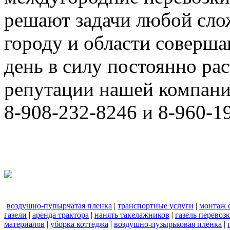
решают задачи любой сло
городу и области соверш
день в силу постоянно р
репутации нашей компани
8-908-232-8246 и 8-960-1
воздушно-пупырчатая пленка
|
транспортные услуги
|
монтаж 
газели
|
аренда трактора
|
нанять такелажников
|
газель перевоз
материалов
|
уборка коттеджа
|
воздушно-пузырьковая пленка
|