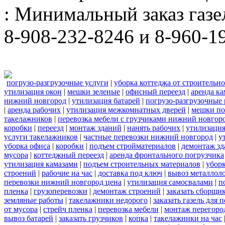
: Минимальный заказ газел
8-908-232-8246 и 8-960-1
погрузо-разгрузочные услуги
|
уборка коттеджа от строительн
утилизация окон
|
мешки зеленые
|
офисный переезд
|
аренда ка
нижний новгород
|
утилизация батарей
|
погрузо-разгрузочные
|
аренда рабочих
|
утилизация межкомнатных дверей
|
мешки п
такелажников
|
перевозка мебели с грузчиками нижний новгор
коробки
|
переезд
|
монтаж зданий
|
нанять рабочих
|
утилизаци
услуги такелажников
|
частные перевозки нижний новгород
|
у
уборка офиса
|
коробки
|
подъем стройматериалов
|
демонтаж з
мусора
|
коттеджный переезд
|
аренда фронтального погрузчика
утилизация камазами
|
подъем строительных материалов
|
уборк
строений
|
рабочие на час
|
доставка под ключ
|
вывоз металлол
перевозки нижний новгород цена
|
утилизация самосвалами
|
п
пленка
|
грузоперевозки
|
демонтаж строений
|
заказать сборщи
земляные работы
|
такелажники недорого
|
заказать газель для
от мусора
|
стрейч пленка
|
перевозка мебели
|
монтаж перегоро
вывоз батарей
|
заказать грузчиков
|
копка
|
такелажники на час