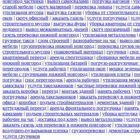
новгород частники
|
вывоз самосвалами
|
погрузка вагонов
|
уб
старой мебели
|
скотч малярный
|
перевозка дивана
|
услуги сам
утилизация мусора
|
выгрузка газели
|
уборка от строительного
окон
|
скотч офисный
|
заказать газель
|
услуги погрузчика
|
усл
строительного мусора
|
выгрузка фуры
|
уборка квартиры от ст
недорого
|
вывоз межкомнатных дверей
|
скотч прозрачный
|
на
газель перевозки нижний новгород
|
утилизация металлолома
|
грузовое такси
|
слом строений
|
разнорабочие на час
|
вывоз ок
мебели
|
грузоперевозка нижний новгород
|
перевозка грузов н
строительного мусора
|
упаковочный материал
|
грузчики
|
снос
квартирный переезд
|
аренда спецтехники
|
сборщики мебели н
нижний новгород
|
утилизация батарей
|
погрузо-разгрузочные 
перегородок
|
услуги рабочих
|
утилизация окон
|
мешки зелены
мебели с грузчиками нижний новгород
|
утилизация плиты
|
по
погрузка
|
снос перегородок
|
аренда рабочих
|
утилизация межк
самосвала
|
услуги такелажников
|
частные перевозки нижний 
заказать коробки
|
переезд
|
монтаж зданий
|
нанять рабочих
|
ут
погрузчика
|
аренда такелажников
|
заказать перевозку в нижне
офиса
|
коробки
|
подъем стройматериалов
|
демонтаж зданий
|
р
коттеджный переезд
|
аренда фронтального погрузчика
|
нанять
камазами
|
подъем строительных материалов
|
уборка коттеджа
рабочие на час
|
доставка под ключ
|
вывоз металлолома
|
услуги
заказать газель для перевозки в нижнем новгороде
|
утилизация
воздушно-пузырьковая пленка
|
грузоперевозки
|
демонтаж стр
услуги грузчиков