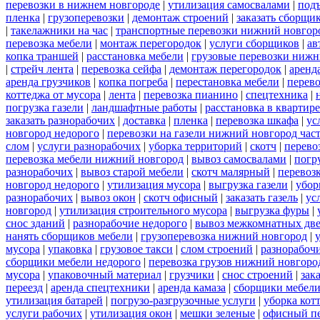
перевозки в нижнем новгороде
|
утилизация самосвалами
|
под
пленка
|
грузоперевозки
|
демонтаж строений
|
заказать сборщи
|
такелажники на час
|
транспортные перевозки нижний новгор
перевозка мебели
|
монтаж перегородок
|
услуги сборщиков
|
ав
копка траншей
|
расстановка мебели
|
грузовые перевозки нижн
|
стрейч лента
|
перевозка сейфа
|
демонтаж перегородок
|
аренд
аренда грузчиков
|
копка погреба
|
перестановка мебели
|
перев
коттеджа от мусора
|
лента
|
перевозка пианино
|
спецтехника
|
погрузка газели
|
ландшафтные работы
|
расстановка в квартире
заказать разнорабочих
|
доставка
|
пленка
|
перевозка шкафа
|
ус
новгород недорого
|
перевозки на газели нижний новгород час
слом
|
услуги разнорабочих
|
уборка территорий
|
скотч
|
перево
перевозка мебели нижний новгород
|
вывоз самосвалами
|
погр
разнорабочих
|
вывоз старой мебели
|
скотч малярный
|
перевоз
новгород недорого
|
утилизация мусора
|
выгрузка газели
|
убор
разнорабочих
|
вывоз окон
|
скотч офисный
|
заказать газель
|
ус
новгород
|
утилизация строительного мусора
|
выгрузка фуры
|
снос зданий
|
разнорабочие недорого
|
вывоз межкомнатных дв
нанять сборщиков мебели
|
грузоперевозка нижний новгород
|
мусора
|
упаковка
|
грузовое такси
|
слом строений
|
разнорабочи
сборщики мебели недорого
|
перевозка грузов нижний новгород
мусора
|
упаковочный материал
|
грузчики
|
снос строений
|
зак
переезд
|
аренда спецтехники
|
аренда камаза
|
сборщики мебели
утилизация батарей
|
погрузо-разгрузочные услуги
|
уборка кот
услуги рабочих
|
утилизация окон
|
мешки зеленые
|
офисный пе