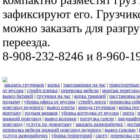
зафиксируют его. Грузчи
можно заказать для разгру
переезда.
8-908-232-8246 и 8-960-1
заказать грузчиков
|
копка
|
такелажники на час
|
транспортные
от мусора
|
стрейч пленка
|
перевозка мебели
|
монтаж перегоро
вывоз батарей
|
грузчики на час
|
копка траншей
|
расстановка 
подъему
|
уборка офиса от мусора
|
стрейч лента
|
перевозка сей
новгород недорого
|
вывоз плиты
|
аренда грузчиков
|
копка пог
монтажу
|
подъем мешков
|
уборка коттеджа от мусора
|
лента
|
п
нижний новгород
|
вывоз колонки
|
погрузка газели
|
ландшафт
новгород
|
услуги по демонтажу
|
заказать разнорабочих
|
доста
перевозка мебели нижний новгород недорого
|
вывоз газелью
|
услуги разнорабочих
|
уборка территорий
|
скотч
|
перевозка ст