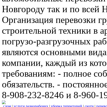
Новгороду так и по всей 
Организация перевозки гр
строительной техники в а
погрузо-разгрузочных ра
являются основными вида
компании, каждый из кот
требованиям: - полное с
обязательств. - постоянно
8-908-232-8246 и 8-960-1
слом
|
услуги разнорабочих
|
уборка территорий
|
скотч
|
перево