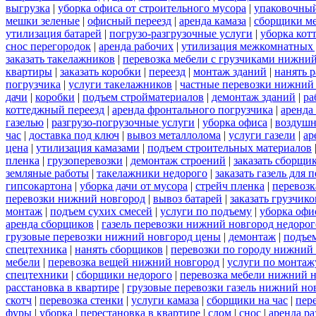
выгрузка
|
уборка офиса от строительного мусора
|
упаковочный
мешки зеленые
|
офисный переезд
|
аренда камаза
|
сборщики ме
утилизация батарей
|
погрузо-разгрузочные услуги
|
уборка кот
снос перегородок
|
аренда рабочих
|
утилизация межкомнатных 
заказать такелажников
|
перевозка мебели с грузчиками нижни
квартиры
|
заказать коробки
|
переезд
|
монтаж зданий
|
нанять 
погрузчика
|
услуги такелажников
|
частные перевозки нижний
дачи
|
коробки
|
подъем стройматериалов
|
демонтаж зданий
|
ра
коттеджный переезд
|
аренда фронтального погрузчика
|
аренда
газелью
|
разгрузо-погрузочные услуги
|
уборка офиса
|
воздушн
час
|
доставка под ключ
|
вывоз металлолома
|
услуги газели
|
ар
цена
|
утилизация камазами
|
подъем строительных материалов
пленка
|
грузоперевозки
|
демонтаж строений
|
заказать сборщи
земляные работы
|
такелажники недорого
|
заказать газель для
гипсокартона
|
уборка дачи от мусора
|
стрейч пленка
|
перевозк
перевозки нижний новгород
|
вывоз батарей
|
заказать грузчико
монтаж
|
подъем сухих смесей
|
услуги по подъему
|
уборка офи
аренда сборщиков
|
газель перевозки нижний новгород недорог
грузовые перевозки нижний новгород цены
|
демонтаж
|
подъе
спецтехника
|
нанять сборщиков
|
перевозки по городу нижний
мебели
|
перевозка вещей нижний новгород
|
услуги по монтаж
спецтехники
|
сборщики недорого
|
перевозка мебели нижний н
расстановка в квартире
|
грузовые перевозки газель нижний но
скотч
|
перевозка стенки
|
услуги камаза
|
сборщики на час
|
пер
фуры
|
уборка
|
перестановка в квартире
|
слом
|
снос
|
аренда р