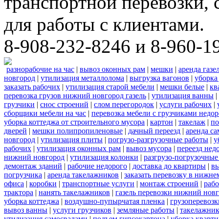
транспортной перевозки,
для работы с клиентами.
8-908-232-8246 и 8-960-1
разнорабочие на час
|
вывоз оконных рам
|
мешки
|
аренда газе
новгород
|
утилизация металлолома
|
выгрузка вагонов
|
уборка
заказать рабочих
|
утилизация старой мебели
|
мешки белые
|
кв
перевозка грузов нижний новгород газель
|
утилизация ванны
|
грузчики
|
снос строений
|
слом перегородок
|
услуги рабочих
|
сборщики мебели на час
|
перевозка мебели с грузчиками недо
уборка коттеджа от строительного мусора
|
картон
|
такелаж
|
по
дверей
|
мешки полипропиленовые
|
дачный переезд
|
аренда са
новгород
|
утилизация плиты
|
погрузо-разгрузочные работы
|
у
рабочих
|
утилизация оконных рам
|
вывоз мусора
|
переезд нед
нижний новгород
|
утилизация колонки
|
разгрузо-погрузочные
демонтаж зданий
|
рабочие недорого
|
доставка до квартиры
|
вы
погрузчика
|
аренда такелажников
|
заказать перевозку в нижне
офиса
|
коробки
|
транспортные услуги
|
монтаж строений
|
рабо
трактора
|
нанять такелажников
|
газель перевозки нижний новг
уборка коттеджа
|
воздушно-пупырчатая пленка
|
грузоперевозк
вывоз ванны
|
услуги грузчиков
|
земляные работы
|
такелажник
утилизация самосвалами
|
подъем гипсокартона
|
уборка кварти