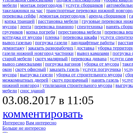
мебели
|
монтаж перегородок
|
услуги сборщиков
|
автомобильн
такелажники на час
|
транспортные перевозки нижний новгоро
перевозка сейфа
|
демонтаж перегородок
|
аренда сборщиков
|
г
|
копка траншей
|
расстановка мебели
|
грузовые перевозки ниж
мусора
|
лента
|
перевозка пианино
|
спецтехника
|
нанять сбор
грузчиков
|
копка погреба
|
перестановка мебели
|
перевозка ве
коттеджа от мусора
|
пленка
|
перевозка шкафа
|
услуги спецтех
вывоз газелью
|
погрузка газели
|
ландшафтные работы
|
расста
демонтажу
|
заказать разнорабочих
|
доставка
|
уборка территор
газели нижний новгород частники
|
вывоз камазами
|
погрузка
старой мебели
|
скотч малярный
|
перевозка дивана
|
услуги сам
вывоз самосвалами
|
погрузка вагонов
|
уборка от мусора
|
таке
окон
|
скотч офисный
|
заказать газель
|
услуги погрузчика
|
усл
мусора
|
выгрузка газели
|
уборка от строительного мусора
|
сбо
межкомнатных дверей
|
скотч прозрачный
|
нанять газель
|
услу
нижний новгород
|
утилизация строительного мусора
|
выгрузк
мебели
|
снос зданий
03.08.2017 в 11:05
комментировать
Интересно
Вам интересно
Больше не интересно