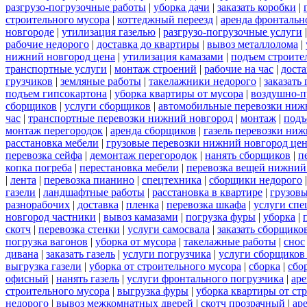
разгрузо-погрузочные работы
|
уборка дачи
|
заказать коробки
|
строительного мусора
|
коттеджный переезд
|
аренда фронтальн
новгороде
|
утилизация газелью
|
разгрузо-погрузочные услуги
рабочие недорого
|
доставка до квартиры
|
вывоз металлолома
|
нижний новгород цена
|
утилизация камазами
|
подъем строите
транспортные услуги
|
монтаж строений
|
рабочие на час
|
доста
грузчиков
|
земляные работы
|
такелажники недорого
|
заказать
подъем гипсокартона
|
уборка квартиры от мусора
|
воздушно-п
сборщиков
|
услуги сборщиков
|
автомобильные перевозки ниж
час
|
транспортные перевозки нижний новгород
|
монтаж
|
подъ
монтаж перегородок
|
аренда сборщиков
|
газель перевозки ни
расстановка мебели
|
грузовые перевозки нижний новгород це
перевозка сейфа
|
демонтаж перегородок
|
нанять сборщиков
|
п
копка погреба
|
перестановка мебели
|
перевозка вещей нижний
|
лента
|
перевозка пианино
|
спецтехника
|
сборщики недорого
газели
|
ландшафтные работы
|
расстановка в квартире
|
грузовы
разнорабочих
|
доставка
|
пленка
|
перевозка шкафа
|
услуги спе
новгород частники
|
вывоз камазами
|
погрузка фуры
|
уборка
|
скотч
|
перевозка стенки
|
услуги самосвала
|
заказать сборщико
погрузка вагонов
|
уборка от мусора
|
такелажные работы
|
снос
дивана
|
заказать газель
|
услуги погрузчика
|
услуги сборщиков
выгрузка газели
|
уборка от строительного мусора
|
сборка
|
сбо
офисный
|
нанять газель
|
услуги фронтального погрузчика
|
ар
строительного мусора
|
выгрузка фуры
|
уборка квартиры от ст
недорого
|
вывоз межкомнатных дверей
|
скотч прозрачный
|
ар