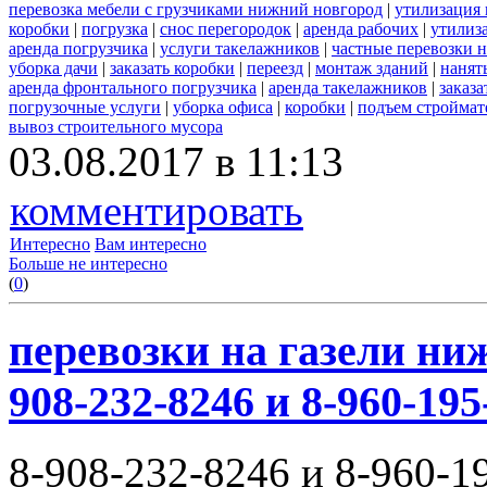
перевозка мебели с грузчиками нижний новгород
|
утилизация
коробки
|
погрузка
|
снос перегородок
|
аренда рабочих
|
утилиз
аренда погрузчика
|
услуги такелажников
|
частные перевозки 
уборка дачи
|
заказать коробки
|
переезд
|
монтаж зданий
|
нанят
аренда фронтального погрузчика
|
аренда такелажников
|
заказ
погрузочные услуги
|
уборка офиса
|
коробки
|
подъем строймат
вывоз строительного мусора
03.08.2017 в 11:13
комментировать
Интересно
Вам интересно
Больше не интересно
(
0
)
перевозки на газели ни
908-232-8246 и 8-960-195
8-908-232-8246 и 8-960-1