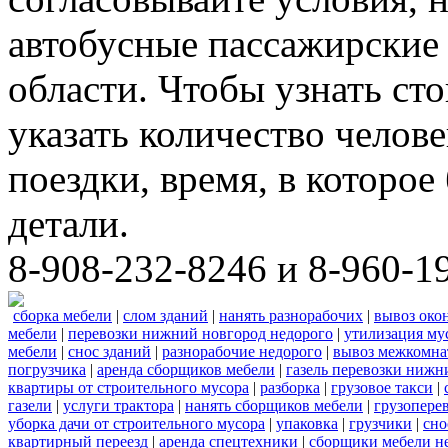
автобусные пассажирские 
области. Чтобы узнать ст
указать количество челове
поездки, время, в которое
детали.
8-908-232-8246 и 8-960-1
сборка мебели
|
слом зданий
|
нанять разнорабочих
|
вывоз око
мебели
|
перевозки нижний новгород недорого
|
утилизация му
мебели
|
снос зданий
|
разнорабочие недорого
|
вывоз межкомна
погрузчика
|
аренда сборщиков мебели
|
газель перевозки нижн
квартиры от строительного мусора
|
разборка
|
грузовое такси
|
газели
|
услуги трактора
|
нанять сборщиков мебели
|
грузопере
уборка дачи от строительного мусора
|
упаковка
|
грузчики
|
сно
квартирный переезд
|
аренда спецтехники
|
сборщики мебели н