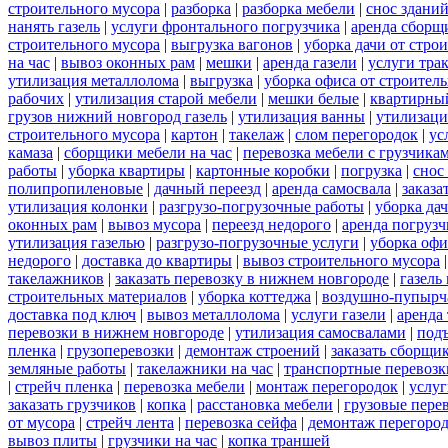
строительного мусора
|
разборка
|
разборка мебели
|
снос здани
нанять газель
|
услуги фронтального погрузчика
|
аренда сборщ
строительного мусора
|
выгрузка вагонов
|
уборка дачи от стро
на час
|
вывоз оконных рам
|
мешки
|
аренда газели
|
услуги тра
утилизация металлолома
|
выгрузка
|
уборка офиса от строител
рабочих
|
утилизация старой мебели
|
мешки белые
|
квартирный
грузов нижний новгород газель
|
утилизация ванны
|
утилизаци
строительного мусора
|
картон
|
такелаж
|
слом перегородок
|
ус
камаза
|
сборщики мебели на час
|
перевозка мебели с грузчик
работы
|
уборка квартиры
|
картонные коробки
|
погрузка
|
снос
полипропиленовые
|
дачный переезд
|
аренда самосвала
|
заказа
утилизация колонки
|
разгрузо-погрузочные работы
|
уборка да
оконных рам
|
вывоз мусора
|
переезд недорого
|
аренда погрузч
утилизация газелью
|
разгрузо-погрузочные услуги
|
уборка офи
недорого
|
доставка до квартиры
|
вывоз строительного мусора
такелажников
|
заказать перевозку в нижнем новгороде
|
газель
строительных материалов
|
уборка коттеджа
|
воздушно-пупырч
доставка под ключ
|
вывоз металлолома
|
услуги газели
|
аренда
перевозки в нижнем новгороде
|
утилизация самосвалами
|
под
пленка
|
грузоперевозки
|
демонтаж строений
|
заказать сборщи
земляные работы
|
такелажники на час
|
транспортные перевоз
|
стрейч пленка
|
перевозка мебели
|
монтаж перегородок
|
услу
заказать грузчиков
|
копка
|
расстановка мебели
|
грузовые пере
от мусора
|
стрейч лента
|
перевозка сейфа
|
демонтаж перегоро
вывоз плиты
|
грузчики на час
|
копка траншей