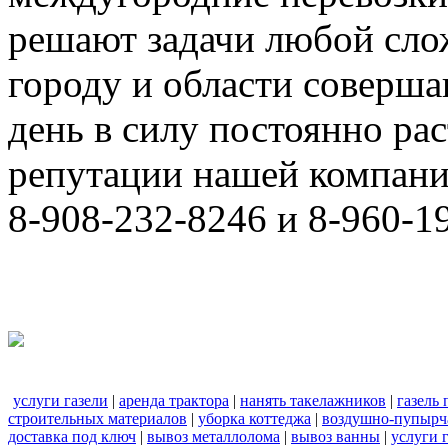
решают задачи любой сло
городу и области соверш
день в силу постоянно р
репутации нашей компани
8-908-232-8246 и 8-960-1
услуги газели
|
аренда трактора
|
нанять такелажников
|
газель
строительных материалов
|
уборка коттеджа
|
воздушно-пупырч
доставка под ключ
|
вывоз металлолома
|
вывоз ванны
|
услуги 