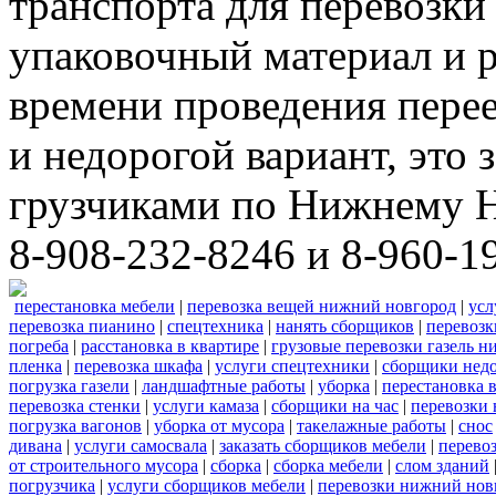
транспорта для перевозки
упаковочный материал и р
времени проведения пере
и недорогой вариант, это 
грузчиками по Нижнему Н
8-908-232-8246 и 8-960-1
перестановка мебели
|
перевозка вещей нижний новгород
|
усл
перевозка пианино
|
спецтехника
|
нанять сборщиков
|
перевозк
погреба
|
расстановка в квартире
|
грузовые перевозки газель 
пленка
|
перевозка шкафа
|
услуги спецтехники
|
сборщики нед
погрузка газели
|
ландшафтные работы
|
уборка
|
перестановка 
перевозка стенки
|
услуги камаза
|
сборщики на час
|
перевозки 
погрузка вагонов
|
уборка от мусора
|
такелажные работы
|
снос
дивана
|
услуги самосвала
|
заказать сборщиков мебели
|
перево
от строительного мусора
|
сборка
|
сборка мебели
|
слом зданий
погрузчика
|
услуги сборщиков мебели
|
перевозки нижний нов