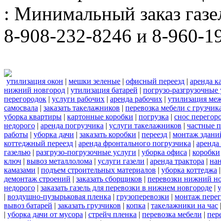
: Минимальный заказ газел
8-908-232-8246 и 8-960-1
утилизация окон
|
мешки зеленые
|
офисный переезд
|
аренда к
нижний новгород
|
утилизация батарей
|
погрузо-разгрузочные 
перегородок
|
услуги рабочих
|
аренда рабочих
|
утилизация ме
самосвала
|
заказать такелажников
|
перевозка мебели с грузчи
уборка квартиры
|
картонные коробки
|
погрузка
|
снос перегор
недорого
|
аренда погрузчика
|
услуги такелажников
|
частные 
работы
|
уборка дачи
|
заказать коробки
|
переезд
|
монтаж здани
коттеджный переезд
|
аренда фронтального погрузчика
|
аренда
газелью
|
разгрузо-погрузочные услуги
|
уборка офиса
|
коробки
ключ
|
вывоз металлолома
|
услуги газели
|
аренда трактора
|
на
камазами
|
подъем строительных материалов
|
уборка коттеджа
демонтаж строений
|
заказать сборщиков
|
перевозки нижний н
недорого
|
заказать газель для перевозки в нижнем новгороде
|
|
воздушно-пузырьковая пленка
|
грузоперевозки
|
монтаж пере
вывоз батарей
|
заказать грузчиков
|
копка
|
такелажники на час
|
уборка дачи от мусора
|
стрейч пленка
|
перевозка мебели
|
пер