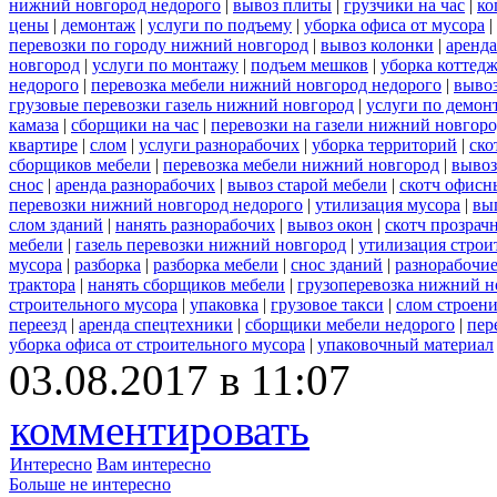
нижний новгород недорого
|
вывоз плиты
|
грузчики на час
|
ко
цены
|
демонтаж
|
услуги по подъему
|
уборка офиса от мусора
|
перевозки по городу нижний новгород
|
вывоз колонки
|
аренда
новгород
|
услуги по монтажу
|
подъем мешков
|
уборка коттедж
недорого
|
перевозка мебели нижний новгород недорого
|
вывоз
грузовые перевозки газель нижний новгород
|
услуги по демон
камаза
|
сборщики на час
|
перевозки на газели нижний новгор
квартире
|
слом
|
услуги разнорабочих
|
уборка территорий
|
ско
сборщиков мебели
|
перевозка мебели нижний новгород
|
вывоз
снос
|
аренда разнорабочих
|
вывоз старой мебели
|
скотч офисн
перевозки нижний новгород недорого
|
утилизация мусора
|
вы
слом зданий
|
нанять разнорабочих
|
вывоз окон
|
скотч прозрач
мебели
|
газель перевозки нижний новгород
|
утилизация строи
мусора
|
разборка
|
разборка мебели
|
снос зданий
|
разнорабочие
трактора
|
нанять сборщиков мебели
|
грузоперевозка нижний н
строительного мусора
|
упаковка
|
грузовое такси
|
слом строен
переезд
|
аренда спецтехники
|
сборщики мебели недорого
|
пер
уборка офиса от строительного мусора
|
упаковочный материал
03.08.2017 в 11:07
комментировать
Интересно
Вам интересно
Больше не интересно