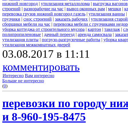
нижний новгород
|
утилизация металлолома
|
выгрузка вагонов
строений
|
разнорабочие на час
|
вывоз оконных рам
|
мешки
|
к
перевозка грузов нижний новгород газель
|
утилизация ванны
|
грузчики
|
снос строений
|
заказать рабочих
|
утилизация старой
сборщики мебели на час
|
перевозка мебели с грузчиками недо
уборка коттеджа от строительного мусора
|
картон
|
такелаж
|
сл
полипропиленовые
|
дачный переезд
|
аренда самосвала
|
заказа
утилизация плиты
|
погрузо-разгрузочные работы
|
уборка квар
утилизация межкомнатных дверей
03.08.2017 в 11:11
комментировать
Интересно
Вам интересно
Больше не интересно
(
0
)
перевозки по городу ни
и 8-960-195-8475