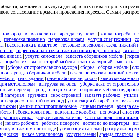
 области, комплексная услуга для офисных и квартирных переез
ков, согласование времени проведения переезда. Самый распрост
 новгород
|
вывоз колонки
|
аренда грузчиков
|
копка погреба
|
пе
а
|
перевозка пианино
|
перевозка шкафа
|
услуги спецтехники
|
с
ты
|
расстановка в квартире
|
грузовые перевозки газель нижний 
на час
|
перевозки на газели нижний новгород частники
|
вывоз 
зка дивана
|
услуги самосвала
|
заказать сборщиков мебели
|
пере
разнорабочих
|
вывоз старой мебели
|
скотч малярный
|
заказать г
ели
|
уборка от строительного мусора
|
сборка
|
сборка мебели
|
сл
чика
|
аренда сборщиков мебели
|
газель перевозки нижний новго
 мебели
|
снос зданий
|
разнорабочие недорого
|
вывоз межкомнат
ция металлолома
|
выгрузка вагонов
|
уборка дачи от строительн
ирный переезд
|
аренда спецтехники
|
сборщики мебели недорого
й материал
|
грузчики
|
снос строений
|
заказать рабочих
|
утилиз
ами недорого нижний новгород
|
утилизация батарей
|
погрузо-раз
ия окон
|
мешки полипропиленовые
|
дачный переезд
|
аренда са
работы
|
уборка квартиры
|
картонные коробки
|
погрузка
|
снос пе
нда погрузчика
|
услуги такелажников
|
частные перевозки нижн
й
|
нанять рабочих
|
рабочие недорого
|
доставка до квартиры
|
вы
евозку в нижнем новгороде
|
утилизация газелью
|
разгрузо-погру
под ключ
|
вывоз металлолома
|
услуги газели
|
аренда трактора
|