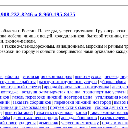
908-232-8246 и 8-960-195-8475
 области и России. Переезды, услуги грузчиков. Грузоперевоз
озка мебели, личных вещей, холодильников, бытовой техники, пе
и, эконом-панели.
, а также железнодорожным, авиационным, морским и речным т
ревозки по городу и области совершаются нами буквально кажд
ь рабочих
|
утилизация оконных рам
|
вывоз мусора
|
переезд нед
огрузочные работы
|
разгрузо-погрузочные услуги
|
уборка офиса
|
коттеджный переезд
|
аренда фронтального погрузчика
|
аренда 
 коттеджа
|
воздушно-пупырчатая пленка
|
транспортные услуги
ников
|
газель перевозки нижний новгород цена
|
утилизация кам
оений
|
заказать сборщиков
|
перевозки нижний новгород
|
вывоз 
утилизация самосвалами
|
подъем сухих смесей
|
уборка дачи от м
д
|
вывоз батарей
|
заказать грузчиков
|
копка
|
такелажники на ча
сейфа
|
демонтаж перегородок
|
аренда сборщиков
|
газель перев
ий новгород цены
|
демонтаж
|
услуги по монтажу
|
подъем мешк
 новгород
|
вывоз колонки
|
аренда грузчиков
|
копка погреба
|
пе