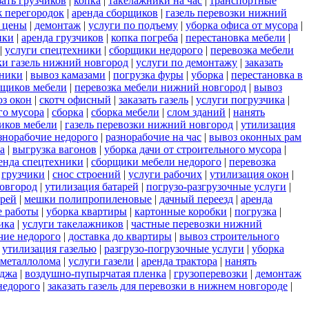
зать грузчиков
|
копка
|
такелажники на час
|
транспортные
 перегородок
|
аренда сборщиков
|
газель перевозки нижний
 цены
|
демонтаж
|
услуги по подъему
|
уборка офиса от мусора
|
нки
|
аренда грузчиков
|
копка погреба
|
перестановка мебели
|
|
услуги спецтехники
|
сборщики недорого
|
перевозка мебели
ки газель нижний новгород
|
услуги по демонтажу
|
заказать
тники
|
вывоз камазами
|
погрузка фуры
|
уборка
|
перестановка в
рщиков мебели
|
перевозка мебели нижний новгород
|
вывоз
з окон
|
скотч офисный
|
заказать газель
|
услуги погрузчика
|
го мусора
|
сборка
|
сборка мебели
|
слом зданий
|
нанять
иков мебели
|
газель перевозки нижний новгород
|
утилизация
знорабочие недорого
|
разнорабочие на час
|
вывоз оконных рам
а
|
выгрузка вагонов
|
уборка дачи от строительного мусора
|
енда спецтехники
|
сборщики мебели недорого
|
перевозка
|
грузчики
|
снос строений
|
услуги рабочих
|
утилизация окон
|
новгород
|
утилизация батарей
|
погрузо-разгрузочные услуги
|
ерей
|
мешки полипропиленовые
|
дачный переезд
|
аренда
е работы
|
уборка квартиры
|
картонные коробки
|
погрузка
|
ика
|
услуги такелажников
|
частные перевозки нижний
чие недорого
|
доставка до квартиры
|
вывоз строительного
|
утилизация газелью
|
разгрузо-погрузочные услуги
|
уборка
 металлолома
|
услуги газели
|
аренда трактора
|
нанять
еджа
|
воздушно-пупырчатая пленка
|
грузоперевозки
|
демонтаж
недорого
|
заказать газель для перевозки в нижнем новгороде
|