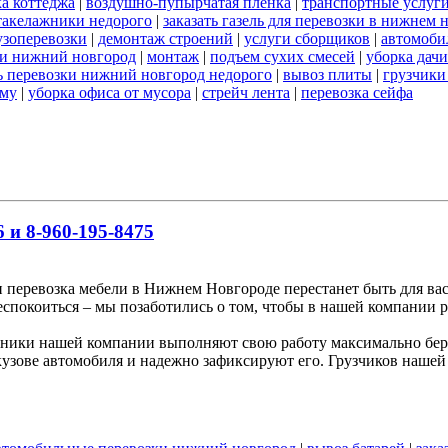
а коттеджа
|
воздушно-пупырчатая пленка
|
транспортные услуг
такелажники недорого
|
заказать газель для перевозки в нижнем 
узоперевозки
|
демонтаж строений
|
услуги сборщиков
|
автомоби
ки нижний новгород
|
монтаж
|
подъем сухих смесей
|
уборка дачи
ь перевозки нижний новгород недорого
|
вывоз плиты
|
грузчики
ему
|
уборка офиса от мусора
|
стрейч лента
|
перевозка сейфа
 и 8-960-195-8475
и перевозка мебели в Нижнем Новгороде перестанет быть для вас
беспокоиться – мы позаботились о том, чтобы в нашей компании р
ники нашей компании выполняют свою работу максимально бере
узове автомобиля и надежно зафиксируют его. Грузчиков нашей 