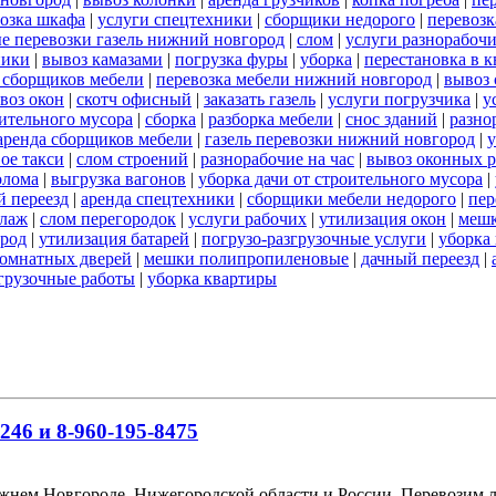
озка шкафа
|
услуги спецтехники
|
сборщики недорого
|
перевозк
е перевозки газель нижний новгород
|
слом
|
услуги разнорабоч
ники
|
вывоз камазами
|
погрузка фуры
|
уборка
|
перестановка в к
ь сборщиков мебели
|
перевозка мебели нижний новгород
|
вывоз 
воз окон
|
скотч офисный
|
заказать газель
|
услуги погрузчика
|
у
оительного мусора
|
сборка
|
разборка мебели
|
снос зданий
|
разно
аренда сборщиков мебели
|
газель перевозки нижний новгород
|
у
ое такси
|
слом строений
|
разнорабочие на час
|
вывоз оконных 
олома
|
выгрузка вагонов
|
уборка дачи от строительного мусора
|
 переезд
|
аренда спецтехники
|
сборщики мебели недорого
|
пер
елаж
|
слом перегородок
|
услуги рабочих
|
утилизация окон
|
мешк
ород
|
утилизация батарей
|
погрузо-разгрузочные услуги
|
уборка 
омнатных дверей
|
мешки полипропиленовые
|
дачный переезд
|
згрузочные работы
|
уборка квартиры
246 и 8-960-195-8475
ижнем Новгороде, Нижегородской области и России. Перевозим 