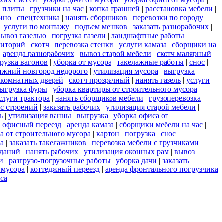
з плиты
|
грузчики на час
|
копка траншей
|
расстановка мебели
|
ино
|
спецтехника
|
нанять сборщиков
|
перевозки по городу
|
услуги по монтажу
|
подъем мешков
|
заказать разнорабочих
|
вывоз газелью
|
погрузка газели
|
ландшафтные работы
|
риторий
|
скотч
|
перевозка стенки
|
услуги камаза
|
сборщики на
|
аренда разнорабочих
|
вывоз старой мебели
|
скотч малярный
|
рузка вагонов
|
уборка от мусора
|
такелажные работы
|
снос
|
ижний новгород недорого
|
утилизация мусора
|
выгрузка
комнатных дверей
|
скотч прозрачный
|
нанять газель
|
услуги
ыгрузка фуры
|
уборка квартиры от строительного мусора
|
слуги трактора
|
нанять сборщиков мебели
|
грузоперевозка
с строений
|
заказать рабочих
|
утилизация старой мебели
|
ь
|
утилизация ванны
|
выгрузка
|
уборка офиса от
|
офисный переезд
|
аренда камаза
|
сборщики мебели на час
|
а от строительного мусора
|
картон
|
погрузка
|
снос
ла
|
заказать такелажников
|
перевозка мебели с грузчиками
зданий
|
нанять рабочих
|
утилизация оконных рам
|
вывоз
и
|
разгрузо-погрузочные работы
|
уборка дачи
|
заказать
 мусора
|
коттеджный переезд
|
аренда фронтального погрузчика
са