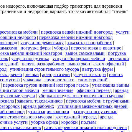
дов недорого, включающая подбор транспорта для перевозки
раненный и недорогой вариант, это заказ автомобиля “газель”
рестановка мебели
|
перевозка вещей нижний новгород
|
услуги
борщики недорого
|
перевозка мебели нижний новгород
новгород
|
услуги по демонтажу
|
заказать разнорабочих
|
камазами
|
погрузка фуры
|
уборка
|
перестановка в квартире
|
возка мебели нижний новгород
|
вывоз самосвалами
|
погрузка
азель
|
услуги погрузчика
|
услуги сборщиков мебели
|
перевозки
ом зданий
|
нанять разнорабочих
|
вывоз окон
|
скотч офисный
|
род
|
утилизация строительного мусора
|
выгрузка фуры
|
ных дверей
|
мешки
|
аренда газели
|
услуги трактора
|
нанять
ого мусора
|
упаковка
|
грузовое такси
|
слом строений
|
|
перевозка грузов нижний новгород газель
|
утилизация ванны
ация старой мебели
|
мешки зеленые
|
офисный переезд
|
аренда
грузочные услуги
|
уборка коттеджа от строительного мусора
|
мосвала
|
заказать такелажников
|
перевозка мебели с грузчиками
регородок
|
аренда рабочих
|
утилизация межкомнатных дверей
|
ий новгород
|
утилизация колонки
|
разгрузо-погрузочные
воз строительного мусора
|
коттеджный переезд
|
аренда
зочные услуги
|
уборка офиса
|
коробки
|
подъем
нанять такелажников
|
газель перевозки нижний новгород цена
|