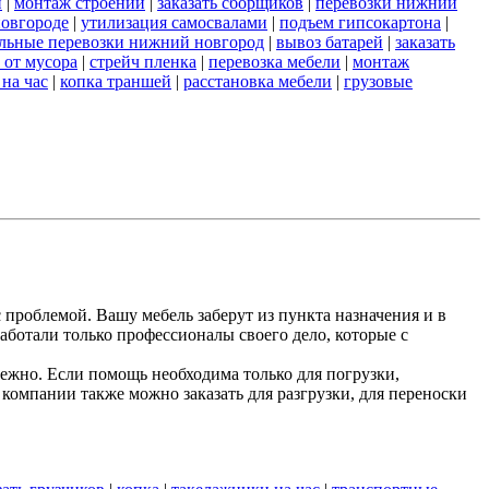
и
|
монтаж строений
|
заказать сборщиков
|
перевозки нижний
новгороде
|
утилизация самосвалами
|
подъем гипсокартона
|
льные перевозки нижний новгород
|
вывоз батарей
|
заказать
 от мусора
|
стрейч пленка
|
перевозка мебели
|
монтаж
 на час
|
копка траншей
|
расстановка мебели
|
грузовые
 проблемой. Вашу мебель заберут из пункта назначения и в
аботали только профессионалы своего дело, которые с
жно. Если помощь необходима только для погрузки,
компании также можно заказать для разгрузки, для переноски