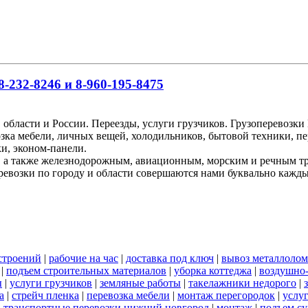
-232-8246 и 8-960-195-8475
 области и России. Переезды, услуги грузчиков. Грузоперевоз
озка мебели, личных вещей, холодильников, бытовой техники, пе
и, эконом-панели.
, а также железнодорожным, авиационным, морским и речным т
ревозки по городу и области совершаются нами буквально кажд
строений
|
рабочие на час
|
доставка под ключ
|
вывоз металлолом
|
подъем строительных материалов
|
уборка коттеджа
|
воздушно-
ы
|
услуги грузчиков
|
земляные работы
|
такелажники недорого
|
а
|
стрейч пленка
|
перевозка мебели
|
монтаж перегородок
|
услу
|
транспортные перевозки нижний новгород
|
монтаж
|
подъем су