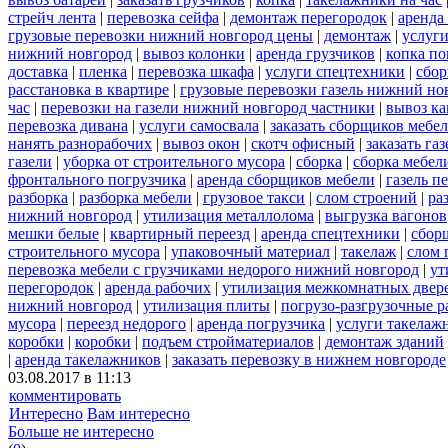
стрейч лента
|
перевозка сейфа
|
демонтаж перегородок
|
аренда
грузовые перевозки нижний новгород цены
|
демонтаж
|
услуги
нижний новгород
|
вывоз колонки
|
аренда грузчиков
|
копка по
доставка
|
пленка
|
перевозка шкафа
|
услуги спецтехники
|
сбор
расстановка в квартире
|
грузовые перевозки газель нижний но
час
|
перевозки на газели нижний новгород частники
|
вывоз к
перевозка дивана
|
услуги самосвала
|
заказать сборщиков мебе
нанять разнорабочих
|
вывоз окон
|
скотч офисный
|
заказать газ
газели
|
уборка от строительного мусора
|
сборка
|
сборка мебел
фронтального погрузчика
|
аренда сборщиков мебели
|
газель п
разборка
|
разборка мебели
|
грузовое такси
|
слом строений
|
ра
нижний новгород
|
утилизация металлолома
|
выгрузка вагонов
мешки белые
|
квартирный переезд
|
аренда спецтехники
|
сбор
строительного мусора
|
упаковочный материал
|
такелаж
|
слом 
перевозка мебели с грузчиками недорого нижний новгород
|
ут
перегородок
|
аренда рабочих
|
утилизация межкомнатных двер
нижний новгород
|
утилизация плиты
|
погрузо-разгрузочные 
мусора
|
переезд недорого
|
аренда погрузчика
|
услуги такелаж
коробки
|
коробки
|
подъем стройматериалов
|
демонтаж зданий
|
аренда такелажников
|
заказать перевозку в нижнем новгороде
03.08.2017 в 11:13
комментировать
Интересно
Вам интересно
Больше не интересно