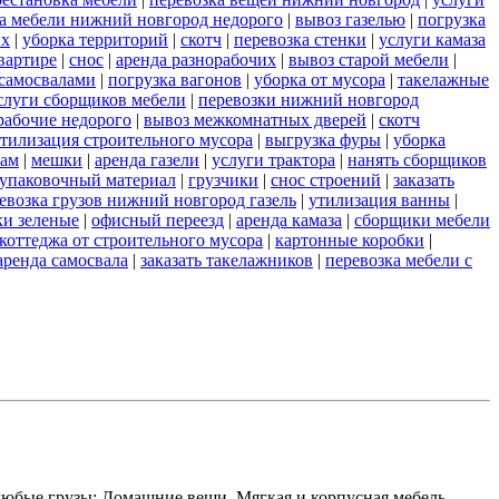
а мебели нижний новгород недорого
|
вывоз газелью
|
погрузка
их
|
уборка территорий
|
скотч
|
перевозка стенки
|
услуги камаза
вартире
|
снос
|
аренда разнорабочих
|
вывоз старой мебели
|
самосвалами
|
погрузка вагонов
|
уборка от мусора
|
такелажные
слуги сборщиков мебели
|
перевозки нижний новгород
рабочие недорого
|
вывоз межкомнатных дверей
|
скотч
тилизация строительного мусора
|
выгрузка фуры
|
уборка
рам
|
мешки
|
аренда газели
|
услуги трактора
|
нанять сборщиков
упаковочный материал
|
грузчики
|
снос строений
|
заказать
евозка грузов нижний новгород газель
|
утилизация ванны
|
и зеленые
|
офисный переезд
|
аренда камаза
|
сборщики мебели
коттеджа от строительного мусора
|
картонные коробки
|
аренда самосвала
|
заказать такелажников
|
перевозка мебели с
любые грузы: Домашние вещи, Мягкая и корпусная мебель,