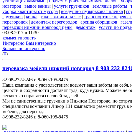
утилизация камазами
|
подъем строительных материалов
|
уборк
новгород
|
вывоз ванны
|
услуги грузчиков
|
земляные работы
|
уборка квартиры от мусора
|
воздушно-пузырьковая пленка
|
гр
грузчиков
|
копка
|
такелажники на час
|
транспортные перевоз
перегородок
|
демонтаж перегородок
|
аренда сборщиков
|
газел
перевозки нижний новгород цены
|
демонтаж
|
услуги по подъ
03.08.2017 в 11:30
комментировать
Интересно
Вам интересно
Больше не интересно
(
0
)
перевозка мебели нижний новгород 8-908-232-8246
8-908-232-8246 и 8-960-195-8475
Наша компания с удовольствием возьмет ваши заботы на себя, 
целости и сохранности доставят туда, куда нужно. Можете не 
легкостью справятся со своей задачей.
Мы не единственные грузчики в Нижнем Новгороде, но сотруд
специалисты компании Ликор-НН компактно разместят груз в к
мебели, для переезда.
8-908-232-8246 и 8-960-195-8475