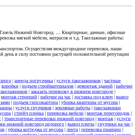
ки Газель Нижний Новгород. … Квартирные, дачные, офисные
ревозка мягкой мебели, матрасов и т.д. Такелажные работы:
ранспортом. Осуществляя междугородние перевозки, наши
ый день в силу постоянно растущей положительной репутации
орого
|
аренда погрузчика
|
услуги такелажников
|
частные
|
коробки
|
подъем стройматериалов
|
демонтаж зданий
|
рабочие
такелажников
|
заказать перевозку в нижнем новгороде
|
|
монтаж строений
|
рабочие на час
|
доставка под ключ
|
вывоз
азами
|
подъем гипсокартона
|
уборка квартиры от мусора
|
ванны
|
услуги грузчиков
|
земляные работы
|
такелажники
усора
|
стрейч пленка
|
перевозка мебели
|
монтаж перегородок
|
с
|
транспортные перевозки нижний новгород
|
монтаж
|
услуги
озки нижний новгород недорого
|
вывоз плиты
|
грузчики на час
|
ов
|
уборка коттеджа от мусора
|
лента
|
перевозка пианино
|
рестановка мебели
|
перевозка вещей нижний новгород
|
услуги