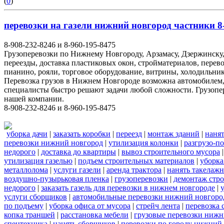
(
0
)
перевозки на газели нижний новгород частники 8-
8-908-232-8246 и 8-960-195-8475
Грузоперевозки по Нижнему Новгороду, Арзамасу, Дзержинску,
переезды, доставка пластиковых окон, стройматериалов, перев
пианино, рояли, торговое оборудование, витрины, холодильник
Перевозка грузов в Нижнем Новгороде возможна автомобилем
специалисты быстро решают задачи любой сложности. Грузопе
нашей компании.
8-908-232-8246 и 8-960-195-8475
уборка дачи
|
заказать коробки
|
переезд
|
монтаж зданий
|
нанят
перевозки нижний новгород
|
утилизация колонки
|
разгрузо-п
недорого
|
доставка до квартиры
|
вывоз строительного мусора
утилизация газелью
|
подъем строительных материалов
|
уборка
металлолома
|
услуги газели
|
аренда трактора
|
нанять такелаж
воздушно-пузырьковая пленка
|
грузоперевозки
|
демонтаж стр
недорого
|
заказать газель для перевозки в нижнем новгороде
|
услуги сборщиков
|
автомобильные перевозки нижний новгоро
по подъему
|
уборка офиса от мусора
|
стрейч лента
|
перевозка 
копка траншей
|
расстановка мебели
|
грузовые перевозки нижн
спецтехника
|
нанять сборщиков
|
перевозки по городу нижний