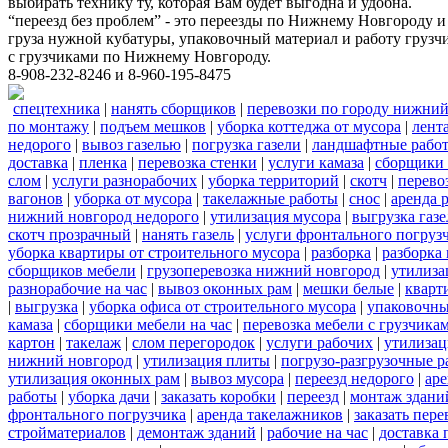
выбирать технику ту, которая Вам будет выгодна и удобна.
“переезд без проблем” - это переезды по Нижнему Новгороду и
груза нужной кубатуры, упаковочный материал и работу грузчи
с грузчиками по Нижнему Новгороду.
8-908-232-8246 и 8-960-195-8475
спецтехника
|
нанять сборщиков
|
перевозки по городу нижний
по монтажу
|
подъем мешков
|
уборка коттеджа от мусора
|
лент
недорого
|
вывоз газелью
|
погрузка газели
|
ландшафтные рабо
доставка
|
пленка
|
перевозка стенки
|
услуги камаза
|
сборщики 
слом
|
услуги разнорабочих
|
уборка территорий
|
скотч
|
перево
вагонов
|
уборка от мусора
|
такелажные работы
|
снос
|
аренда 
нижний новгород недорого
|
утилизация мусора
|
выгрузка газ
скотч прозрачный
|
нанять газель
|
услуги фронтального погруз
уборка квартиры от строительного мусора
|
разборка
|
разборка
сборщиков мебели
|
грузоперевозка нижний новгород
|
утилиза
разнорабочие на час
|
вывоз оконных рам
|
мешки белые
|
кварт
|
выгрузка
|
уборка офиса от строительного мусора
|
упаковочны
камаза
|
сборщики мебели на час
|
перевозка мебели с грузчик
картон
|
такелаж
|
слом перегородок
|
услуги рабочих
|
утилизац
нижний новгород
|
утилизация плиты
|
погрузо-разгрузочные 
утилизация оконных рам
|
вывоз мусора
|
переезд недорого
|
аре
работы
|
уборка дачи
|
заказать коробки
|
переезд
|
монтаж здани
фронтального погрузчика
|
аренда такелажников
|
заказать пер
стройматериалов
|
демонтаж зданий
|
рабочие на час
|
доставка 