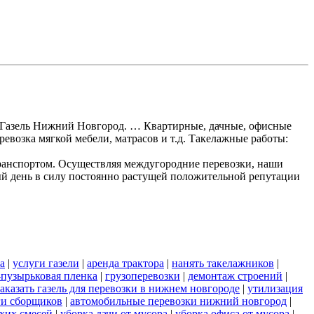
ки Газель Нижний Новгород. … Квартирные, дачные, офисные
ревозка мягкой мебели, матрасов и т.д. Такелажные работы:
ранспортом. Осуществляя междугородние перевозки, наши
ый день в силу постоянно растущей положительной репутации
а
|
услуги газели
|
аренда трактора
|
нанять такелажников
|
пузырьковая пленка
|
грузоперевозки
|
демонтаж строений
|
заказать газель для перевозки в нижнем новгороде
|
утилизация
ги сборщиков
|
автомобильные перевозки нижний новгород
|
хих смесей
|
уборка дачи от мусора
|
уборка офиса от мусора
|