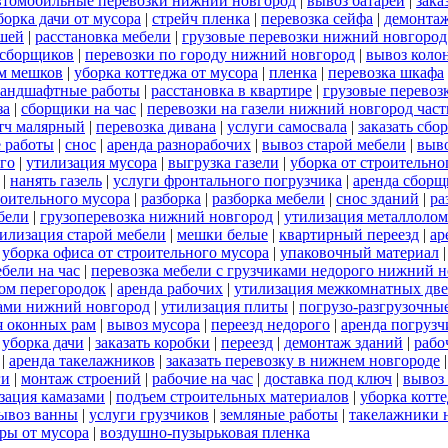
втомобильные перевозки нижний новгород
|
вывоз батарей
|
зака
борка дачи от мусора
|
стрейч пленка
|
перевозка сейфа
|
демонтаж
ншей
|
расстановка мебели
|
грузовые перевозки нижний новгород
 сборщиков
|
перевозки по городу нижний новгород
|
вывоз коло
м мешков
|
уборка коттеджа от мусора
|
пленка
|
перевозка шкафа
ландшафтные работы
|
расстановка в квартире
|
грузовые перевоз
за
|
сборщики на час
|
перевозки на газели нижний новгород час
тч малярный
|
перевозка дивана
|
услуги самосвала
|
заказать сбо
 работы
|
снос
|
аренда разнорабочих
|
вывоз старой мебели
|
выво
го
|
утилизация мусора
|
выгрузка газели
|
уборка от строительно
|
нанять газель
|
услуги фронтального погрузчика
|
аренда сборщ
роительного мусора
|
разборка
|
разборка мебели
|
снос зданий
|
ра
бели
|
грузоперевозка нижний новгород
|
утилизация металлолом
илизация старой мебели
|
мешки белые
|
квартирный переезд
|
ар
|
уборка офиса от строительного мусора
|
упаковочный материал
бели на час
|
перевозка мебели с грузчиками недорого нижний 
ом перегородок
|
аренда рабочих
|
утилизация межкомнатных дв
ками нижний новгород
|
утилизация плиты
|
погрузо-разгрузочны
я оконных рам
|
вывоз мусора
|
переезд недорого
|
аренда погрузч
|
уборка дачи
|
заказать коробки
|
переезд
|
демонтаж зданий
|
рабо
|
аренда такелажников
|
заказать перевозку в нижнем новгороде
ги
|
монтаж строений
|
рабочие на час
|
доставка под ключ
|
вывоз
зация камазами
|
подъем строительных материалов
|
уборка котт
ывоз ванны
|
услуги грузчиков
|
земляные работы
|
такелажники 
ры от мусора
|
воздушно-пузырьковая пленка