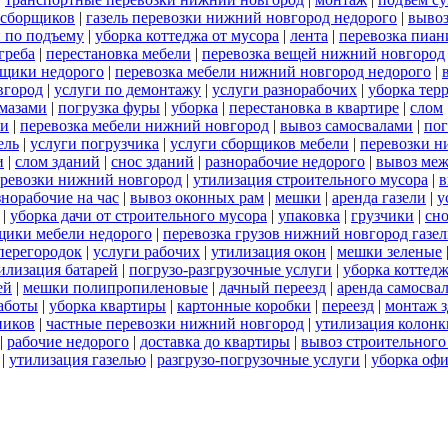
 сборщиков
|
газель перевозки нижний новгород недорого
|
выво
 по подъему
|
уборка коттеджа от мусора
|
лента
|
перевозка пиан
греба
|
перестановка мебели
|
перевозка вещей нижний новгород
щики недорого
|
перевозка мебели нижний новгород недорого
|
вгород
|
услуги по демонтажу
|
услуги разнорабочих
|
уборка тер
амазами
|
погрузка фуры
|
уборка
|
перестановка в квартире
|
слом
ли
|
перевозка мебели нижний новгород
|
вывоз самосвалами
|
пог
ель
|
услуги погрузчика
|
услуги сборщиков мебели
|
перевозки н
и
|
слом зданий
|
снос зданий
|
разнорабочие недорого
|
вывоз меж
еревозки нижний новгород
|
утилизация строительного мусора
|
в
знорабочие на час
|
вывоз оконных рам
|
мешки
|
аренда газели
|
у
|
уборка дачи от строительного мусора
|
упаковка
|
грузчики
|
сно
щики мебели недорого
|
перевозка грузов нижний новгород газел
перегородок
|
услуги рабочих
|
утилизация окон
|
мешки зеленые
илизация батарей
|
погрузо-разгрузочные услуги
|
уборка коттедж
ей
|
мешки полипропиленовые
|
дачный переезд
|
аренда самосва
работы
|
уборка квартиры
|
картонные коробки
|
переезд
|
монтаж 
ников
|
частные перевозки нижний новгород
|
утилизация колонк
|
рабочие недорого
|
доставка до квартиры
|
вывоз строительного
|
утилизация газелью
|
разгрузо-погрузочные услуги
|
уборка офи