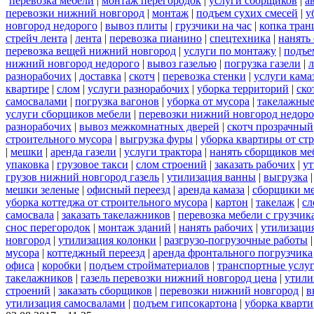
перевозка мебели
|
монтаж перегородок
|
услуги сборщиков
|
а
перевозки нижний новгород
|
монтаж
|
подъем сухих смесей
|
у
новгород недорого
|
вывоз плиты
|
грузчики на час
|
копка тра
стрейч лента
|
лента
|
перевозка пианино
|
спецтехника
|
нанять
перевозка вещей нижний новгород
|
услуги по монтажу
|
подъе
нижний новгород недорого
|
вывоз газелью
|
погрузка газели
|
разнорабочих
|
доставка
|
скотч
|
перевозка стенки
|
услуги кама
квартире
|
слом
|
услуги разнорабочих
|
уборка территорий
|
ско
самосвалами
|
погрузка вагонов
|
уборка от мусора
|
такелажные
услуги сборщиков мебели
|
перевозки нижний новгород недоро
разнорабочих
|
вывоз межкомнатных дверей
|
скотч прозрачный
строительного мусора
|
выгрузка фуры
|
уборка квартиры от ст
|
мешки
|
аренда газели
|
услуги трактора
|
нанять сборщиков ме
упаковка
|
грузовое такси
|
слом строений
|
заказать рабочих
|
ут
грузов нижний новгород газель
|
утилизация ванны
|
выгрузка
мешки зеленые
|
офисный переезд
|
аренда камаза
|
сборщики ме
уборка коттеджа от строительного мусора
|
картон
|
такелаж
|
сл
самосвала
|
заказать такелажников
|
перевозка мебели с грузчи
снос перегородок
|
монтаж зданий
|
нанять рабочих
|
утилизаци
новгород
|
утилизация колонки
|
разгрузо-погрузочные работы
мусора
|
коттеджный переезд
|
аренда фронтального погрузчика
офиса
|
коробки
|
подъем стройматериалов
|
транспортные услу
такелажников
|
газель перевозки нижний новгород цена
|
утили
строений
|
заказать сборщиков
|
перевозки нижний новгород
|
в
утилизация самосвалами
|
подъем гипсокартона
|
уборка кварти