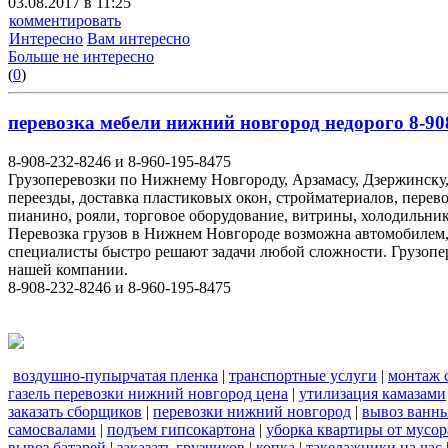
03.08.2017 в 11:25
комментировать
Интересно
Вам интересно
Больше не интересно
(
0
)
перевозка мебели нижний новгород недорого 8-908
8-908-232-8246 и 8-960-195-8475
Грузоперевозки по Нижнему Новгороду, Арзамасу, Дзержинску,
переезды, доставка пластиковых окон, стройматериалов, перев
пианино, рояли, торговое оборудование, витрины, холодильник
Перевозка грузов в Нижнем Новгороде возможна автомобилем
специалисты быстро решают задачи любой сложности. Грузопе
нашей компании.
8-908-232-8246 и 8-960-195-8475
воздушно-пупырчатая пленка
|
транспортные услуги
|
монтаж 
газель перевозки нижний новгород цена
|
утилизация камазами
заказать сборщиков
|
перевозки нижний новгород
|
вывоз ванн
самосвалами
|
подъем гипсокартона
|
уборка квартиры от мусор
вывоз батарей
|
заказать грузчиков
|
копка
|
такелажники на час