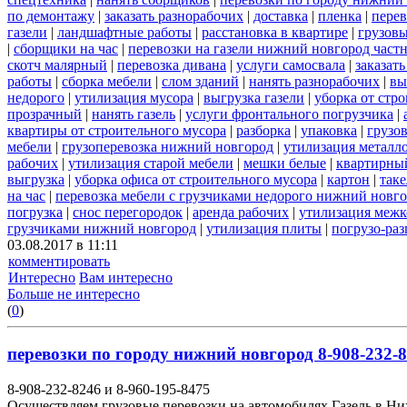
по демонтажу
|
заказать разнорабочих
|
доставка
|
пленка
|
перев
газели
|
ландшафтные работы
|
расстановка в квартире
|
грузовы
|
сборщики на час
|
перевозки на газели нижний новгород част
скотч малярный
|
перевозка дивана
|
услуги самосвала
|
заказат
работы
|
сборка мебели
|
слом зданий
|
нанять разнорабочих
|
вы
недорого
|
утилизация мусора
|
выгрузка газели
|
уборка от стр
прозрачный
|
нанять газель
|
услуги фронтального погрузчика
|
квартиры от строительного мусора
|
разборка
|
упаковка
|
грузов
мебели
|
грузоперевозка нижний новгород
|
утилизация металл
рабочих
|
утилизация старой мебели
|
мешки белые
|
квартирный
выгрузка
|
уборка офиса от строительного мусора
|
картон
|
так
на час
|
перевозка мебели с грузчиками недорого нижний новг
погрузка
|
снос перегородок
|
аренда рабочих
|
утилизация межк
грузчиками нижний новгород
|
утилизация плиты
|
погрузо-ра
03.08.2017 в 11:11
комментировать
Интересно
Вам интересно
Больше не интересно
(
0
)
перевозки по городу нижний новгород 8-908-232-8
8-908-232-8246 и 8-960-195-8475
Осуществляем грузовые перевозки на автомобилях Газель в Н