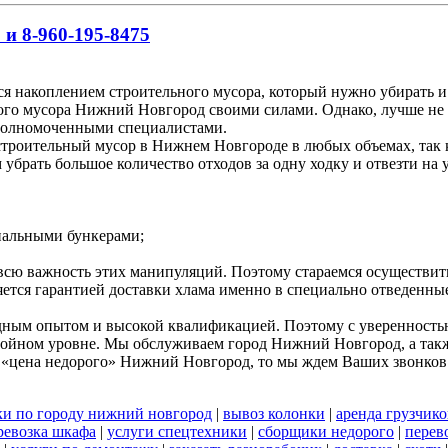
 и 8-960-195-8475
я накоплением строительного мусора, который нужно убирать и
ного мусора Нижний Новгород своими силами. Однако, лучше не 
полномоченными специалистами.
роительный мусор в Нижнем Новгороде в любых объемах, так ка
брать большое количество отходов за одну ходку и отвезти на 
циальными бункерами;
 всю важность этих манипуляций. Поэтому стараемся осуществи
яется гарантией доставки хлама именно в специально отведенны
дным опытом и высокой квалификацией. Поэтому с уверенностью 
стойном уровне. Мы обслуживаем город Нижний Новгород, а такж
 «цена недорого» Нижний Новгород, то мы ждем Ваших звонков
ки по городу нижний новгород
|
вывоз колонки
|
аренда грузчико
ревозка шкафа
|
услуги спецтехники
|
сборщики недорого
|
перев