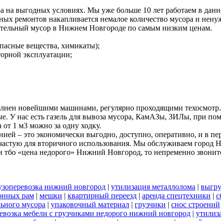
а на выгодных условиях. Мы уже больше 10 лет работаем в дан
ных ремонтов накапливается немалое количество мусора и ненуж
ительный мусор в Нижнем Новгороде по самым низким ценам.
пасные вещества, химикаты);
вторной эксплуатации;
олнен новейшими машинами, регулярно проходящими техосмотр.
ые. У нас есть газель для вывоза мусора, КамАЗы, ЗИЛы, при 
 от 1 м3 можно за одну ходку.
ей – это экономически выгодно, доступно, оперативно, и в пе
 зачастую для вторичного использования. Мы обслуживаем город 
 тбо «цена недорого» Нижний Новгород, то непременно звонит
узоперевозка нижний новгород
|
утилизация металлолома
|
выгру
онных рам
|
мешки
|
квартирный переезд
|
аренда спецтехники
|
с
льного мусора
|
упаковочный материал
|
грузчики
|
снос строений
евозка мебели с грузчиками недорого нижний новгород
|
утилиз