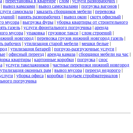
а
|
перестановка в квартире
|
слом
|
услуги разнорабочих
|
|
вывоз камазами
|
вывоз самосвалами
|
погрузка вагонов
|
слуги самосвала
|
заказать сборщиков мебели
|
перевозка
 зданий
|
нанять разнорабочих
|
вывоз окон
|
скотч офисный
|
го мусора
|
выгрузка фуры
|
уборка квартиры от строительного
ять газель
|
услуги фронтального погрузчика
|
аренда
ного мусора
|
упаковка
|
грузовое такси
|
слом строений
|
нижний новгород
|
перевозка грузов нижний новгород газель
|
ть рабочих
|
утилизация старой мебели
|
мешки белые
|
ород
|
утилизация батарей
|
погрузо-разгрузочные услуги
|
ные
|
офисный переезд
|
аренда камаза
|
сборщики мебели на час
|
борка квартиры
|
картонные коробки
|
погрузка
|
снос
ла
|
услуги такелажников
|
частные перевозки нижний новгород
утилизация оконных рам
|
вывоз мусора
|
переезд недорого
|
услуги
|
уборка офиса
|
коробки
|
подъем стройматериалов
|
льного погрузчика