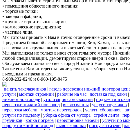
Мы можем вывезти строительный мусор в Нижнем Новгороде д
• помещения общественного питания;
• торговые точки;
• заводы и фабрики;
• крупные строительные фирмы;
• коммерческие предприятия;
• частные лица.
Мы готовы прибыть к Вам в точно оговоренные сроки и вывез
Предлагаем большой ассортимент машин, Зил, Камаз, газель дл
разгрузка и выгрузка, вынос и вывоз мебели, отправка на перер
Мы выполняем не только вывоз строительного мусора Нижний 
любой специализации, демонтируем старые двери и окна, быто
Обслуживаем полностью весь город Нижний Новгород, а также 
Также если Вам интересны такие услуги, как уборка мусора Н
выходным и праздникам.
8-908-232-8246 и 8-960-195-8475
нанять такелажников
|
газель перевозки нижний новгород цен
услуги
|
монтаж строений
|
рабочие на час
|
доставка под ключ
|
нижнем новгороде
|
утилизация самосвалами
|
подъем гипсокар
перевозки нижний новгород
|
вывоз ванны
|
услуги грузчиков
|
перевозка мебели
|
монтаж перегородок
|
услуги сборщиков
|
ав
услуги по подъему
|
уборка офиса от мусора
|
стрейч лента
|
пер
грузчиков
|
копка погреба
|
перестановка мебели
|
услуги по мо
городу нижний новгород
|
вывоз колонки
|
погрузка газели
|
ла