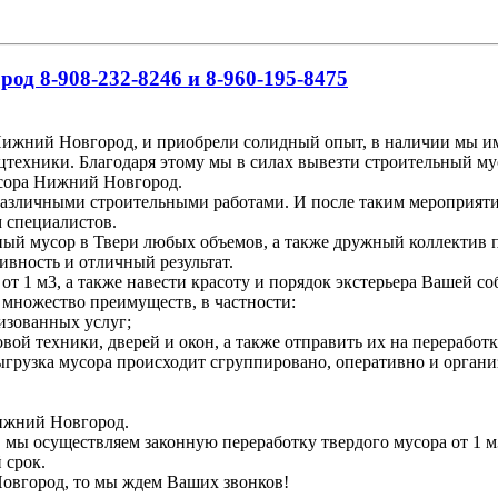
д 8-908-232-8246 и 8-960-195-8475
ижний Новгород, и приобрели солидный опыт, в наличии мы име
цтехники. Благодаря этому мы в силах вывезти строительный му
усора Нижний Новгород.
различными строительными работами. И после таким мероприяти
м специалистов.
ьный мусор в Твери любых объемов, а также дружный коллектив 
ивность и отличный результат.
т 1 м3, а также навести красоту и порядок экстерьера Вашей со
 множество преимуществ, в частности:
изованных услуг;
вой техники, дверей и окон, а также отправить их на переработк
 выгрузка мусора происходит сгруппировано, оперативно и органи
Нижний Новгород.
, мы осуществляем законную переработку твердого мусора от 1 м
 срок.
Новгород, то мы ждем Ваших звонков!