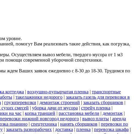
ом уровне.
анией, помогут Вам реализовать такие действия, как погрузка,
еры. Осуществляем вывоз мебели, твердого мусора от 1 м3
 при помощи современной уборочной спецтехники.
ы ждем Ваших заявок ежедневно с 8-30 до 18-30. Трудимся по
ка коттеджа
|
воздушно-пупырчатая пленка
|
транспортные
работы
|
такелажники недорого
|
заказать газель для перевозки в
а
|
грузоперевозки
|
демонтаж строений
|
заказать сборщиков
|
 сухих смесей
|
уборка дачи от мусора
|
стрейч пленка
|
ики на час
|
копка траншей
|
расстановка мебели
|
демонтаж
|
 перевозки нижний новгород недорого
|
вывоз плиты
|
аренда
озка пианино
|
спецтехника
|
нанять сборщиков
|
перевозки по
жу
|
заказать разнорабочих
|
доставка
|
пленка
|
перевозка шкафа
|