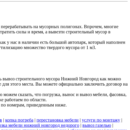
 перерабатывать на мусорных полигонах. Впрочем, многие
тратить силы и время, а вывезти строительный мусор в
к у нас в наличии есть большой автопарк, который наполнен
утилизацию множество твердого мусора от 1 м3.
ть вывоз строительного мусора Нижний Новгород как можно
е для этого места. Вы можете официально заключить договор на
можем сказать, что погрузка, вынос и вывоз мебели, фасовка,
е работаем по области.
 по номерам, приведенным ниже.
в
|
копка погреба
|
перестановка мебели
|
услуги по монтажу
|
озка мебели нижний новгород недорого
|
вывоз газелью
|