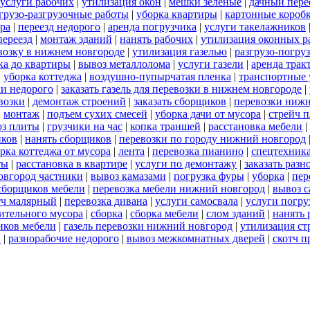
услуги рабочих
|
утилизация окон
|
мешки зеленые
|
дачный пере
грузо-разгрузочные работы
|
уборка квартиры
|
картонные короб
ра
|
переезд недорого
|
аренда погрузчика
|
услуги такелажников
переезд
|
монтаж зданий
|
нанять рабочих
|
утилизация оконных р
евозку в нижнем новгороде
|
утилизация газелью
|
разгрузо-погру
ка до квартиры
|
вывоз металлолома
|
услуги газели
|
аренда трак
|
уборка коттеджа
|
воздушно-пупырчатая пленка
|
транспортные 
и недорого
|
заказать газель для перевозки в нижнем новгороде
|
возки
|
демонтаж строений
|
заказать сборщиков
|
перевозки ниж
|
монтаж
|
подъем сухих смесей
|
уборка дачи от мусора
|
стрейч 
оз плиты
|
грузчики на час
|
копка траншей
|
расстановка мебели
|
иков
|
нанять сборщиков
|
перевозки по городу нижний новгород
рка коттеджа от мусора
|
лента
|
перевозка пианино
|
спецтехник
ты
|
расстановка в квартире
|
услуги по демонтажу
|
заказать разн
овгород частники
|
вывоз камазами
|
погрузка фуры
|
уборка
|
пер
 сборщиков мебели
|
перевозка мебели нижний новгород
|
вывоз 
тч малярный
|
перевозка дивана
|
услуги самосвала
|
услуги погру
оительного мусора
|
сборка
|
сборка мебели
|
слом зданий
|
нанять 
иков мебели
|
газель перевозки нижний новгород
|
утилизация ст
й
|
разнорабочие недорого
|
вывоз межкомнатных дверей
|
скотч п