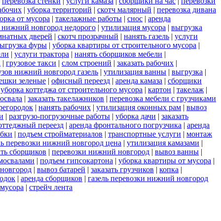
|
перевозка стенки
|
услуги камаза
|
сборщики на час
|
перевозки
абочих
|
уборка территорий
|
скотч малярный
|
перевозка дивана
орка от мусора
|
такелажные работы
|
снос
|
аренда
 нижний новгород недорого
|
утилизация мусора
|
выгрузка
мнатных дверей
|
скотч прозрачный
|
нанять газель
|
услуги
ыгрузка фуры
|
уборка квартиры от строительного мусора
|
ели
|
услуги трактора
|
нанять сборщиков мебели
|
а
|
грузовое такси
|
слом строений
|
заказать рабочих
|
узов нижний новгород газель
|
утилизация ванны
|
выгрузка
|
ешки зеленые
|
офисный переезд
|
аренда камаза
|
сборщики
|
уборка коттеджа от строительного мусора
|
картон
|
такелаж
|
мосвала
|
заказать такелажников
|
перевозка мебели с грузчиками
регородок
|
нанять рабочих
|
утилизация оконных рам
|
вывоз
и
|
разгрузо-погрузочные работы
|
уборка дачи
|
заказать
оттеджный переезд
|
аренда фронтального погрузчика
|
аренда
обки
|
подъем стройматериалов
|
транспортные услуги
|
монтаж
ль перевозки нижний новгород цена
|
утилизация камазами
|
ать сборщиков
|
перевозки нижний новгород
|
вывоз ванны
|
амосвалами
|
подъем гипсокартона
|
уборка квартиры от мусора
|
 новгород
|
вывоз батарей
|
заказать грузчиков
|
копка
|
одок
|
аренда сборщиков
|
газель перевозки нижний новгород
 мусора
|
стрейч лента