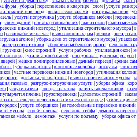
|
услуги по демонтажу
|
заказать разнорабочих
|
доставка
|
скотч
ка фуры
|
уборка
|
перестановка в квартире
|
слом
|
услуги разнор
ели нижний новгород
|
вывоз самосвалами
|
погрузка вагонов
|
уб
газель
|
услуги погрузчика
|
услуги сборщиков мебели
|
перевозки
и
|
слом зданий
|
нанять разнорабочих
|
вывоз окон
|
вывоз межко
еревозки нижний новгород
|
утилизация строительного мусора
|
в
го
|
разнорабочие на час
|
вывоз оконных рам
|
мешки
|
аренда газ
ыгрузка вагонов
|
уборка дачи от строительного мусора
|
упаковк
|
аренда спецтехники
|
сборщики мебели недорого
|
перевозка гр
|
грузчики
|
снос строений
|
услуги рабочих
|
утилизация окон
|
м
ий новгород
|
утилизация батарей
|
погрузо-разгрузочные услуги
 дверей
|
мешки полипропиленовые
|
дачный переезд
|
аренда са
работы
|
уборка квартиры
|
картонные коробки
|
погрузка
|
снос пе
ников
|
частные перевозки нижний новгород
|
утилизация колонк
недорого
|
доставка до квартиры
|
вывоз строительного мусора
|
к
ация газелью
|
разгрузо-погрузочные услуги
|
уборка офиса
|
кор
ома
|
услуги газели
|
аренда трактора
|
нанять такелажников
|
газе
пупырчатая пленка
|
грузоперевозки
|
демонтаж строений
|
заказ
аказать газель для перевозки в нижнем новгороде
|
утилизация с
городок
|
услуги сборщиков
|
автомобильные перевозки нижний
и от мусора
|
стрейч пленка
|
перевозка сейфа
|
демонтаж перегор
тановка мебели
|
демонтаж
|
услуги по подъему
|
уборка офиса от