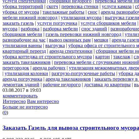
услуги спецтехники
|
сборщики недорого
|
перевозка мебели н
уборка территорий
|
скотч
|
перевозка стенки
|
услуги камаза
|
с
уборка от мусора
|
такелажные работы
|
снос
|
аренда разнорабо
мебели нижний новгород
|
утилизация мусора
|
выгрузка газел
заказать газель
|
услуги погрузчика
|
услуги сборщиков мебели
мусора
|
разборка
|
разборка мебели
|
снос зданий
|
разнорабочие
сборщиков мебели
|
газель перевозки нижний новгород
|
утили
разнорабочие на час
|
вывоз оконных рам
|
мешки
|
аренда газел
утилизация ванны
|
выгрузка
|
уборка офиса от строительного 
квартирный переезд
|
аренда спецтехники
|
сборщики мебели н
уборка коттеджа от строительного мусора
|
картон
|
такелаж
|
сл
заказать такелажников
|
перевозка мебели с грузчиками нижни
перегородок
|
аренда рабочих
|
утилизация межкомнатных двер
|
утилизация колонки
|
разгрузо-погрузочные работы
|
уборка д
аренда погрузчика
|
аренда такелажников
|
заказать перевозку 
демонтаж зданий
|
рабочие недорого
|
доставка до квартиры
|
вы
03.08.2017 в 19:03
комментировать
Интересно
Вам интересно
Больше не интересно
(
0
)
Заказать Газель для вывоза строительного мусора 