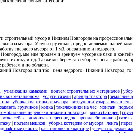
ля клиентов любых категорий:
ти строительный мусор в Нижнем Новгороде на профессиональн
я вывоза мусора. Услуги грузчиков, предоставляемые нашей комп
аботку твердого мусора от 1 м3, оперативно и недорого.
Новгород, мы еще продаем и арендуем мусорные баки и контейн
вую технику и т.д. Также мы беремся за уборку снега с района,
работаем и по области.
ижний Новгород или тбо «цена недорого» Нижний Новгород, то м
а
|
утилизация камазами
|
подъем строительных материалов
|
убор
вывоз металлолома
|
услуги газели
|
аренда трактора
|
земляные 
тона
|
уборка квартиры от мусора
|
воздушно-пузырьковая пленк
заказать грузчиков
|
копка
|
такелажники на час
|
монтаж
|
подъем
томобильные перевозки нижний новгород
|
вывоз батарей
|
грузч
евозка сейфа
|
демонтаж перегородок
|
аренда сборщиков
|
газель
нтажу
|
подъем мешков
|
уборка коттеджа от мусора
|
лента
|
перев
ндшафтные работы
|
расстановка в квартире
|
услуги по демонта