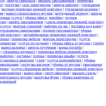
езд
|
аренда самосвала
|
заказать такелажников
|
перевозка
ки
|
погрузка
|
снос перегородок
|
аренда рабочих
|
утилизация
|
частные перевозки нижний новгород
|
утилизация колонки
|
ам
|
вывоз строительного мусора
|
коттеджный переезд
|
аренда
зочные услуги
|
уборка офиса
|
коробки
|
подъем
тора
|
нанять такелажников
|
газель перевозки нижний новгород
услуги
|
монтаж строений
|
рабочие на час
|
доставка под ключ
|
утилизация самосвалами
|
подъем гипсокартона
|
уборка
ний новгород
|
автомобильные перевозки нижний новгород
|
пленка
|
перевозка мебели
|
монтаж перегородок
|
услуги
демонтаж
|
услуги по подъему
|
уборка офиса от мусора
|
стрейч
|
вывоз колонки
|
аренда грузчиков
|
копка погреба
|
а
|
сборщики недорого
|
перевозка мебели нижний новгород
орабочих
|
доставка
|
пленка
|
перевозка шкафа
|
услуги
естановка в квартире
|
слом
|
услуги разнорабочих
|
уборка
самосвалами
|
погрузка вагонов
|
уборка от мусора
|
такелажные
зчика
|
услуги сборщиков мебели
|
перевозки нижний новгород
разнорабочих
|
вывоз окон
|
скотч офисный
|
заказать газель
|
роительного мусора
|
выгрузка фуры
|
уборка квартиры от
розрачный