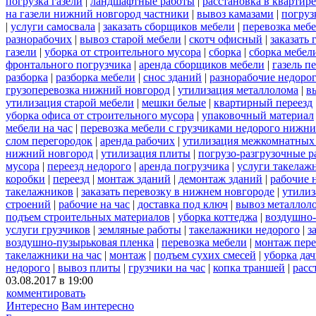
погрузка газели
|
ландшафтные работы
|
расстановка в квартире
на газели нижний новгород частники
|
вывоз камазами
|
погруз
|
услуги самосвала
|
заказать сборщиков мебели
|
перевозка меб
разнорабочих
|
вывоз старой мебели
|
скотч офисный
|
заказать 
газели
|
уборка от строительного мусора
|
сборка
|
сборка мебел
фронтального погрузчика
|
аренда сборщиков мебели
|
газель п
разборка
|
разборка мебели
|
снос зданий
|
разнорабочие недоро
грузоперевозка нижний новгород
|
утилизация металлолома
|
в
утилизация старой мебели
|
мешки белые
|
квартирный переезд
уборка офиса от строительного мусора
|
упаковочный материал
мебели на час
|
перевозка мебели с грузчиками недорого нижн
слом перегородок
|
аренда рабочих
|
утилизация межкомнатных
нижний новгород
|
утилизация плиты
|
погрузо-разгрузочные 
мусора
|
переезд недорого
|
аренда погрузчика
|
услуги такелаж
коробки
|
переезд
|
монтаж зданий
|
демонтаж зданий
|
рабочие 
такелажников
|
заказать перевозку в нижнем новгороде
|
утилиз
строений
|
рабочие на час
|
доставка под ключ
|
вывоз металлол
подъем строительных материалов
|
уборка коттеджа
|
воздушно-
услуги грузчиков
|
земляные работы
|
такелажники недорого
|
з
воздушно-пузырьковая пленка
|
перевозка мебели
|
монтаж пере
такелажники на час
|
монтаж
|
подъем сухих смесей
|
уборка дач
недорого
|
вывоз плиты
|
грузчики на час
|
копка траншей
|
расс
03.08.2017 в 19:00
комментировать
Интересно
Вам интересно