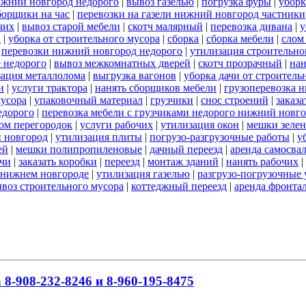
ижний новгород недорого
|
вывоз газелью
|
погрузка фуры
|
уборк
борщики на час
|
перевозки на газели нижний новгород частники
чих
|
вывоз старой мебели
|
скотч малярный
|
перевозка дивана
|
у
и
|
уборка от строительного мусора
|
сборка
|
сборка мебели
|
слом
|
перевозки нижний новгород недорого
|
утилизация строительно
 недорого
|
вывоз межкомнатных дверей
|
скотч прозрачный
|
нан
зация металлолома
|
выгрузка вагонов
|
уборка дачи от строитель
и
|
услуги трактора
|
нанять сборщиков мебели
|
грузоперевозка 
мусора
|
упаковочный материал
|
грузчики
|
снос строений
|
заказа
едорого
|
перевозка мебели с грузчиками недорого нижний новг
ом перегородок
|
услуги рабочих
|
утилизация окон
|
мешки зеле
й новгород
|
утилизация плиты
|
погрузо-разгрузочные работы
|
у
ей
|
мешки полипропиленовые
|
дачный переезд
|
аренда самосва
ачи
|
заказать коробки
|
переезд
|
монтаж зданий
|
нанять рабочих
|
в нижнем новгороде
|
утилизация газелью
|
разгрузо-погрузочные 
воз строительного мусора
|
коттеджный переезд
|
аренда фронта
8-908-232-8246 и 8-960-195-8475