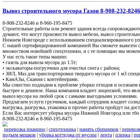
Вывоз строительного мусора Газон 8-908-232-8246
8-908-232-8246 и 8-960-195-8475
Строительные работы или ремонт здания всегда сопровождаютс
думают, что могут произвести вывоз мебели, вывоз строитель
Нижнем Новгороде с использованием специализированного у
С нашей сертифицированной компанией Вы сможете вывезти ст
множеством новейшей спецтехники, и с ее помощью мы можем у
У нас есть такие типы машин:
• газель для вывоза мусора до 1.5т;
• экскаваторы-погрузчики для очистки снега с района;
• ЗИЛ, Маз для транспортировки твердого мусора от 1 м3 спе
• КамАЗы, Скания с контейнерами.
Мы совестно подходим к проблеме уборки отходов и осознаем
быстрее и дешевле. Наша компания владеет лицензией, что явл
вывоз мусора на любой срок с самыми выгодными условиями.
Предлагаем услуги грузчиков, каждый сотрудник владеет соли
выгрузка, разгрузка, упаковка и прочие работы пройдут на до
Если Вас интересует уборка мусора Нижний Новгород или тбо
8-908-232-8246 и 8-960-195-8475
перевозка пианино
|
спецтехника
|
нанять сборщиков
|
перевоз
подъем мешков
|
уборка коттеджа от мусора
|
лента
|
пленка
|
пе