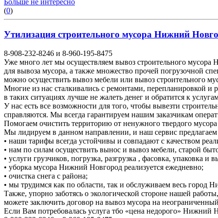
Больше не интересно
(
0
)
Утилизация строительного мусора Нижний Новгоро
8-908-232-8246 и 8-960-195-8475
Уже много лет мы осуществляем вывоз строительного мусора Н
для вывоза мусора, а также множество прочей погрузочной спе
можно осуществить вывоз мебели или вывоз строительного м
Многие из нас сталкивались с ремонтами, перепланировкой и 
в таких ситуациях лучше не жалеть денег и обратится к услуга
У нас есть все возможности для того, чтобы вывезти строител
справляются. Мы всегда гарантируем нашим заказчикам операт
Помогаем очистить территорию от ненужного твердого мусора о
Мы лидируем в данном направлении, и наш сервис предлагаем
• наши тарифы всегда устойчивы и совпадают с качеством реал
• нам по силам осуществить вынос и вывоз мебели, старой быто
• услуги грузчиков, погрузка, разгрузка , фасовка, упаковка и
• уборка мусора Нижний Новгород реализуется ежедневно;
• очистка снега с района;
• мы трудимся как по области, так и обслуживаем весь город 
Также, упорно заботясь о экологической стороне нашей работы
можете заключить договор на вывоз мусора на неограниченный
Если Вам потребовалась услуга тбо «цена недорого» Нижний 