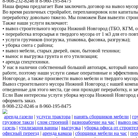
8-908-232-8246 и 8-960-195-8475
Наша фирма предлагает Вам заключить договор на вывоз мусор
Во время различных стройработ, перепланировок или капиталь
переработку довольно тяжело. Мы поможем Вам вывезти стро
Также наши услуги включают:
• вывоз строительного мусора Нижний Новгород (ТБО, КГМ, о
• переработка вторсырья и твердого мусора от 1 м3 для его по
• услуги грузчиков (погрузка, упаковка, фасовка, разгрузка);
• уборка снега с района;
• вывоз мебели, старых дверей, окон, бытовой техники;
• вынос и выгрузка грунта и его утилизация;
• аренда спецтехники.
У нас в наличии собственный большой автопарк, который нап
работе, поэтому наши услуги самые оперативные и эффективн
Новгороде, а также произвести вывоз мебели и твердого мусора
Вывоз строительного мусора Нижний Новгород с нашей компани
отведенные для этого места, где они проходят переработку, и
Если Вам интересны услуги уборка мусора Нижний Новгород и
оформить заказ.
8-908-232-8246 и 8-960-195-8475
аренда газели
|
услуги трактора
|
нанять сборщиков мебели
|
гр
грузовое такси
|
слом строений
|
разнорабочие на час
|
вывоз ок
газель
|
утилизация ванны
|
выгрузка
|
уборка офиса от строите
офисный переезд
|
аренда камаза
|
сборщики мебели на час
|
пер