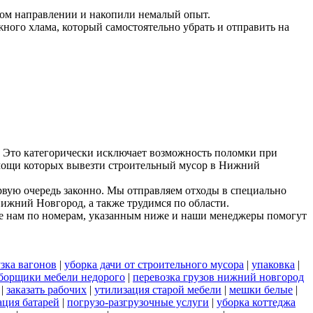
ном направлении и накопили немалый опыт.
ного хлама, который самостоятельно убрать и отправить на
 Это категорически исключает возможность поломки при
помощи которых вывезти строительный мусор в Нижний
рвую очередь законно. Мы отправляем отходы в специально
Нижний Новгород, а также трудимся по области.
е нам по номерам, указанным ниже и наши менеджеры помогут
зка вагонов
|
уборка дачи от строительного мусора
|
упаковка
|
борщики мебели недорого
|
перевозка грузов нижний новгород
|
заказать рабочих
|
утилизация старой мебели
|
мешки белые
|
ация батарей
|
погрузо-разгрузочные услуги
|
уборка коттеджа