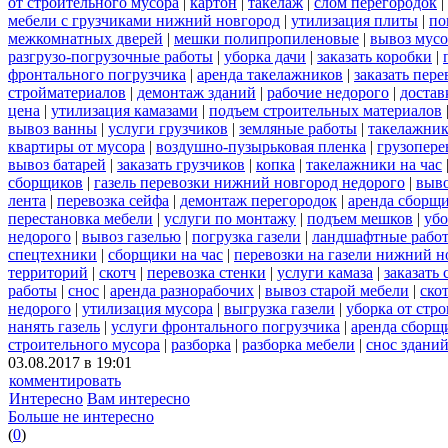
от строительного мусора
|
картон
|
такелаж
|
слом перегородок
|
мебели с грузчиками нижний новгород
|
утилизация плиты
|
по
межкомнатных дверей
|
мешки полипропиленовые
|
вывоз мусо
разгрузо-погрузочные работы
|
уборка дачи
|
заказать коробки
|
фронтального погрузчика
|
аренда такелажников
|
заказать пер
стройматериалов
|
демонтаж зданий
|
рабочие недорого
|
достав
цена
|
утилизация камазами
|
подъем строительных материалов
вывоз ванны
|
услуги грузчиков
|
земляные работы
|
такелажник
квартиры от мусора
|
воздушно-пузырьковая пленка
|
грузопере
вывоз батарей
|
заказать грузчиков
|
копка
|
такелажники на час
сборщиков
|
газель перевозки нижний новгород недорого
|
выв
лента
|
перевозка сейфа
|
демонтаж перегородок
|
аренда сборщ
перестановка мебели
|
услуги по монтажу
|
подъем мешков
|
убо
недорого
|
вывоз газелью
|
погрузка газели
|
ландшафтные рабо
спецтехники
|
сборщики на час
|
перевозки на газели нижний н
территорий
|
скотч
|
перевозка стенки
|
услуги камаза
|
заказать
работы
|
снос
|
аренда разнорабочих
|
вывоз старой мебели
|
ско
недорого
|
утилизация мусора
|
выгрузка газели
|
уборка от стр
нанять газель
|
услуги фронтального погрузчика
|
аренда сборщ
строительного мусора
|
разборка
|
разборка мебели
|
снос здани
03.08.2017 в 19:01
комментировать
Интересно
Вам интересно
Больше не интересно
(
0
)