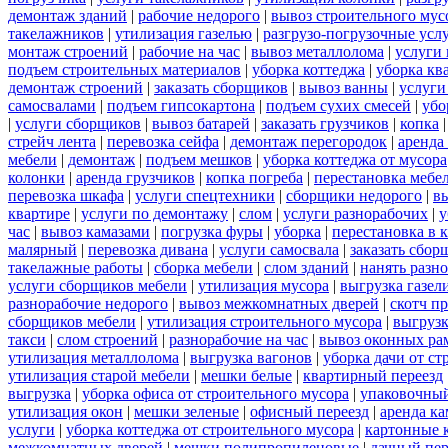
демонтаж зданий
|
рабочие недорого
|
вывоз строительного мус
такелажников
|
утилизация газелью
|
разгрузо-погрузочные усл
монтаж строений
|
рабочие на час
|
вывоз металлолома
|
услуги 
подъем строительных материалов
|
уборка коттеджа
|
уборка кв
демонтаж строений
|
заказать сборщиков
|
вывоз ванны
|
услуги
самосвалами
|
подъем гипсокартона
|
подъем сухих смесей
|
убо
|
услуги сборщиков
|
вывоз батарей
|
заказать грузчиков
|
копка
стрейч лента
|
перевозка сейфа
|
демонтаж перегородок
|
аренда
мебели
|
демонтаж
|
подъем мешков
|
уборка коттеджа от мусора
колонки
|
аренда грузчиков
|
копка погреба
|
перестановка мебе
перевозка шкафа
|
услуги спецтехники
|
сборщики недорого
|
в
квартире
|
услуги по демонтажу
|
слом
|
услуги разнорабочих
|
у
час
|
вывоз камазами
|
погрузка фуры
|
уборка
|
перестановка в 
малярный
|
перевозка дивана
|
услуги самосвала
|
заказать сбор
такелажные работы
|
сборка мебели
|
слом зданий
|
нанять разн
услуги сборщиков мебели
|
утилизация мусора
|
выгрузка газел
разнорабочие недорого
|
вывоз межкомнатных дверей
|
скотч п
сборщиков мебели
|
утилизация строительного мусора
|
выгруз
такси
|
слом строений
|
разнорабочие на час
|
вывоз оконных ра
утилизация металлолома
|
выгрузка вагонов
|
уборка дачи от ст
утилизация старой мебели
|
мешки белые
|
квартирный переезд
выгрузка
|
уборка офиса от строительного мусора
|
упаковочный
утилизация окон
|
мешки зеленые
|
офисный переезд
|
аренда ка
услуги
|
уборка коттеджа от строительного мусора
|
картонные 
межкомнатных дверей
|
мешки полипропиленовые
|
дачный пер