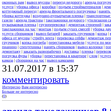
оконных рам
|
вывоз мусора
|
переезд недорого
|
аренда погрузч
услуги
|
уборка офиса
|
коробки
|
подъем стройматериалов
|
дем
коттеджный переезд
|
аренда фронтального погрузчика
|
нанять
уборка коттеджа
|
воздушно-пупырчатая пленка
|
транспортные
газели
|
аренда трактора
|
такелажники недорого
|
утилизация с
пузырьковая пленка
|
грузоперевозки
|
демонтаж строений
|
зак
такелажники на час
|
монтаж
|
подъем сухих смесей
|
уборка дач
услуги сборщиков
|
вывоз батарей
|
заказать грузчиков
|
копка
|
офиса от мусора
|
стрейч лента
|
перевозка сейфа
|
демонтаж пер
грузчиков
|
копка погреба
|
перестановка мебели
|
услуги по мо
пианино
|
спецтехника
|
нанять сборщиков
|
вывоз колонки
|
пог
демонтажу
|
заказать разнорабочих
|
доставка
|
пленка
|
перевоз
погрузка фуры
|
уборка
|
перестановка в квартире
|
слом
|
услуг
камаза
|
сборщики на час
|
вывоз камазами
31.07.2017 в 15:37
комментировать
Интересно
Вам интересно
Больше не интересно
(
0
)