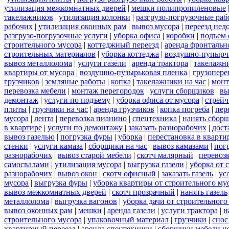
утилизация межкомнатных дверей
|
мешки полипропиленовые
такелажников
|
утилизация колонки
|
разгрузо-погрузочные ра
рабочих
|
утилизация оконных рам
|
вывоз мусора
|
переезд нед
разгрузо-погрузочные услуги
|
уборка офиса
|
коробки
|
подъем 
строительного мусора
|
коттеджный переезд
|
аренда фронтальн
строительных материалов
|
уборка коттеджа
|
воздушно-пупырч
вывоз металлолома
|
услуги газели
|
аренда трактора
|
такелажн
квартиры от мусора
|
воздушно-пузырьковая пленка
|
грузопере
грузчиков
|
земляные работы
|
копка
|
такелажники на час
|
мон
перевозка мебели
|
монтаж перегородок
|
услуги сборщиков
|
вы
демонтаж
|
услуги по подъему
|
уборка офиса от мусора
|
стрейч
плиты
|
грузчики на час
|
аренда грузчиков
|
копка погреба
|
пер
мусора
|
лента
|
перевозка пианино
|
спецтехника
|
нанять сбор
в квартире
|
услуги по демонтажу
|
заказать разнорабочих
|
дост
вывоз газелью
|
погрузка фуры
|
уборка
|
перестановка в кварти
стенки
|
услуги камаза
|
сборщики на час
|
вывоз камазами
|
пог
разнорабочих
|
вывоз старой мебели
|
скотч малярный
|
перевоз
самосвалами
|
утилизация мусора
|
выгрузка газели
|
уборка от 
разнорабочих
|
вывоз окон
|
скотч офисный
|
заказать газель
|
ус
мусора
|
выгрузка фуры
|
уборка квартиры от строительного му
вывоз межкомнатных дверей
|
скотч прозрачный
|
нанять газель
металлолома
|
выгрузка вагонов
|
уборка дачи от строительного
вывоз оконных рам
|
мешки
|
аренда газели
|
услуги трактора
|
н
строительного мусора
|
упаковочный материал
|
грузчики
|
снос
квартирный переезд
|
аренда спецтехники
|
сборщики мебели н