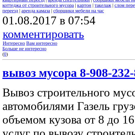
коттеджа от строительного мусора
|
картон
|
такелаж
|
слом пер
переезд
|
аренда камаза
|
сборщики мебели на час
01.08.2017 в 07:54
комментировать
Интересно
Вам интересно
Больше не интересно
(
0
)
вывоз мусора 8-908-232-
Вывоз строительного мус
автомобилями Газель груз
объемом кузова от 8 до 1
услуг по вывозу строител