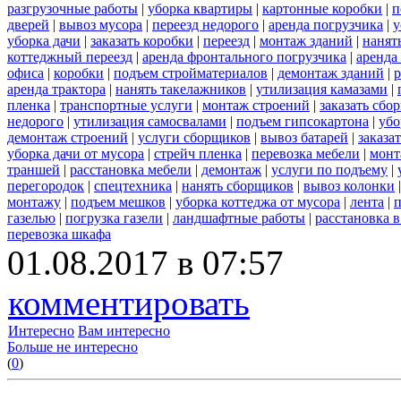
разгрузочные работы
|
уборка квартиры
|
картонные коробки
|
п
дверей
|
вывоз мусора
|
переезд недорого
|
аренда погрузчика
|
у
уборка дачи
|
заказать коробки
|
переезд
|
монтаж зданий
|
нанят
коттеджный переезд
|
аренда фронтального погрузчика
|
аренда
офиса
|
коробки
|
подъем стройматериалов
|
демонтаж зданий
|
р
аренда трактора
|
нанять такелажников
|
утилизация камазами
|
пленка
|
транспортные услуги
|
монтаж строений
|
заказать сбо
недорого
|
утилизация самосвалами
|
подъем гипсокартона
|
убо
демонтаж строений
|
услуги сборщиков
|
вывоз батарей
|
заказа
уборка дачи от мусора
|
стрейч пленка
|
перевозка мебели
|
монт
траншей
|
расстановка мебели
|
демонтаж
|
услуги по подъему
|
перегородок
|
спецтехника
|
нанять сборщиков
|
вывоз колонки
монтажу
|
подъем мешков
|
уборка коттеджа от мусора
|
лента
|
п
газелью
|
погрузка газели
|
ландшафтные работы
|
расстановка в
перевозка шкафа
01.08.2017 в 07:57
комментировать
Интересно
Вам интересно
Больше не интересно
(
0
)