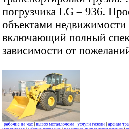
погрузчика LG – 936. Пр
объектами недвижимости 
включающий полный спект
зависимости от пожеланий
рабочие на час
|
вывоз металлолома
|
услуги газели
|
аренда тр