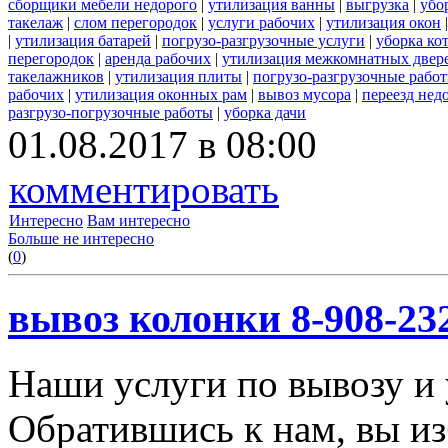
сборщики мебели недорого
|
утилизация ванны
|
выгрузка
|
убо
такелаж
|
слом перегородок
|
услуги рабочих
|
утилизация окон
|
утилизация батарей
|
погрузо-разгрузочные услуги
|
уборка ко
перегородок
|
аренда рабочих
|
утилизация межкомнатных двер
такелажников
|
утилизация плиты
|
погрузо-разгрузочные рабо
рабочих
|
утилизация оконных рам
|
вывоз мусора
|
переезд нед
разгрузо-погрузочные работы
|
уборка дачи
01.08.2017 в 08:00
комментировать
Интересно
Вам интересно
Больше не интересно
(
0
)
вывоз колонки 8-908-23
Наши услуги по вывозу и 
Обратившись к нам, вы из