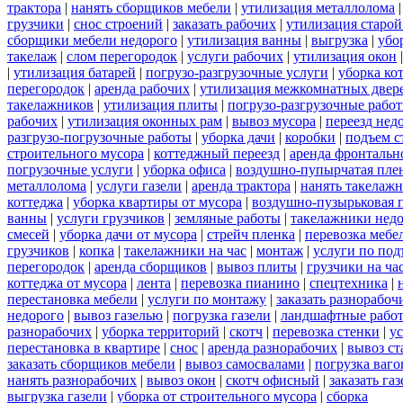
трактора
|
нанять сборщиков мебели
|
утилизация металлолома
грузчики
|
снос строений
|
заказать рабочих
|
утилизация старой
сборщики мебели недорого
|
утилизация ванны
|
выгрузка
|
убо
такелаж
|
слом перегородок
|
услуги рабочих
|
утилизация окон
|
утилизация батарей
|
погрузо-разгрузочные услуги
|
уборка ко
перегородок
|
аренда рабочих
|
утилизация межкомнатных двер
такелажников
|
утилизация плиты
|
погрузо-разгрузочные рабо
рабочих
|
утилизация оконных рам
|
вывоз мусора
|
переезд нед
разгрузо-погрузочные работы
|
уборка дачи
|
коробки
|
подъем с
строительного мусора
|
коттеджный переезд
|
аренда фронтальн
погрузочные услуги
|
уборка офиса
|
воздушно-пупырчатая пле
металлолома
|
услуги газели
|
аренда трактора
|
нанять такелаж
коттеджа
|
уборка квартиры от мусора
|
воздушно-пузырьковая 
ванны
|
услуги грузчиков
|
земляные работы
|
такелажники нед
смесей
|
уборка дачи от мусора
|
стрейч пленка
|
перевозка мебе
грузчиков
|
копка
|
такелажники на час
|
монтаж
|
услуги по под
перегородок
|
аренда сборщиков
|
вывоз плиты
|
грузчики на ча
коттеджа от мусора
|
лента
|
перевозка пианино
|
спецтехника
|
перестановка мебели
|
услуги по монтажу
|
заказать разнорабоч
недорого
|
вывоз газелью
|
погрузка газели
|
ландшафтные рабо
разнорабочих
|
уборка территорий
|
скотч
|
перевозка стенки
|
ус
перестановка в квартире
|
снос
|
аренда разнорабочих
|
вывоз ст
заказать сборщиков мебели
|
вывоз самосвалами
|
погрузка ваго
нанять разнорабочих
|
вывоз окон
|
скотч офисный
|
заказать газ
выгрузка газели
|
уборка от строительного мусора
|
сборка