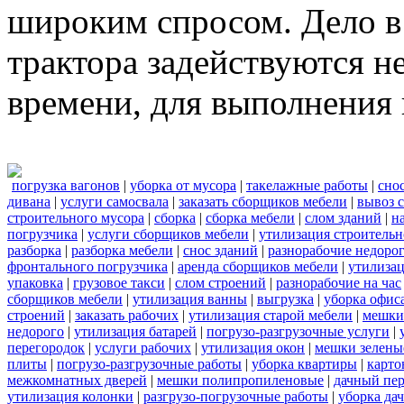
широким спросом. Дело в 
трактора задействуются н
времени, для выполнения 
погрузка вагонов
|
уборка от мусора
|
такелажные работы
|
сно
дивана
|
услуги самосвала
|
заказать сборщиков мебели
|
вывоз 
строительного мусора
|
сборка
|
сборка мебели
|
слом зданий
|
н
погрузчика
|
услуги сборщиков мебели
|
утилизация строительн
разборка
|
разборка мебели
|
снос зданий
|
разнорабочие недоро
фронтального погрузчика
|
аренда сборщиков мебели
|
утилиза
упаковка
|
грузовое такси
|
слом строений
|
разнорабочие на час
сборщиков мебели
|
утилизация ванны
|
выгрузка
|
уборка офиса
строений
|
заказать рабочих
|
утилизация старой мебели
|
мешки
недорого
|
утилизация батарей
|
погрузо-разгрузочные услуги
|
перегородок
|
услуги рабочих
|
утилизация окон
|
мешки зелены
плиты
|
погрузо-разгрузочные работы
|
уборка квартиры
|
карто
межкомнатных дверей
|
мешки полипропиленовые
|
дачный пер
утилизация колонки
|
разгрузо-погрузочные работы
|
уборка да