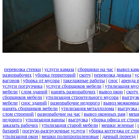
перевозка стенки
|
услуги камаза
|
сборщики на час
|
вывоз кам
разнорабочих
|
уборка территорий
|
скотч
|
перевозка дивана
|
у
вагонов
|
уборка от мусора
|
такелажные работы
|
снос
|
аренда 
услуги погрузчика
|
услуги сборщиков мебели
|
утилизация мус
мебели
|
слом зданий
|
нанять разнорабочих
|
вывоз окон
|
скотч
сборщиков мебели
|
утилизация строительного мусора
|
выгруз
мебели
|
снос зданий
|
разнорабочие недорого
|
вывоз межкомна
нанять сборщиков мебели
|
утилизация металлолома
|
выгрузка 
слом строений
|
разнорабочие на час
|
вывоз оконных рам
|
меш
недорого
|
утилизация ванны
|
выгрузка
|
уборка офиса от стро
заказать рабочих
|
утилизация старой мебели
|
мешки зеленые
|
батарей
|
погрузо-разгрузочные услуги
|
уборка коттеджа от ст
утилизация окон
|
мешки полипропиленовые
|
дачный переезд
|