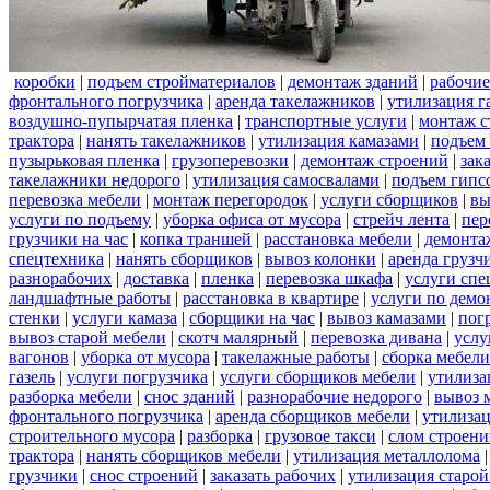
коробки
|
подъем стройматериалов
|
демонтаж зданий
|
рабочие
фронтального погрузчика
|
аренда такелажников
|
утилизация г
воздушно-пупырчатая пленка
|
транспортные услуги
|
монтаж с
трактора
|
нанять такелажников
|
утилизация камазами
|
подъем
пузырьковая пленка
|
грузоперевозки
|
демонтаж строений
|
зак
такелажники недорого
|
утилизация самосвалами
|
подъем гипс
перевозка мебели
|
монтаж перегородок
|
услуги сборщиков
|
вы
услуги по подъему
|
уборка офиса от мусора
|
стрейч лента
|
пер
грузчики на час
|
копка траншей
|
расстановка мебели
|
демонта
спецтехника
|
нанять сборщиков
|
вывоз колонки
|
аренда грузч
разнорабочих
|
доставка
|
пленка
|
перевозка шкафа
|
услуги спе
ландшафтные работы
|
расстановка в квартире
|
услуги по демо
стенки
|
услуги камаза
|
сборщики на час
|
вывоз камазами
|
пог
вывоз старой мебели
|
скотч малярный
|
перевозка дивана
|
услу
вагонов
|
уборка от мусора
|
такелажные работы
|
сборка мебели
газель
|
услуги погрузчика
|
услуги сборщиков мебели
|
утилиза
разборка мебели
|
снос зданий
|
разнорабочие недорого
|
вывоз 
фронтального погрузчика
|
аренда сборщиков мебели
|
утилизац
строительного мусора
|
разборка
|
грузовое такси
|
слом строен
трактора
|
нанять сборщиков мебели
|
утилизация металлолома
грузчики
|
снос строений
|
заказать рабочих
|
утилизация старой