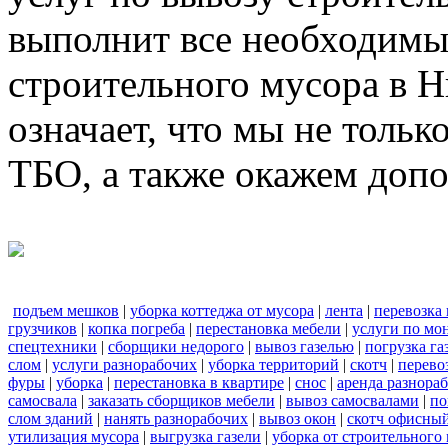
выполнит все необходимы
строительного мусора в 
означает, что мы не тольк
ТБО, а также окажем доп
подъем мешков
|
уборка коттеджа от мусора
|
лента
|
перевозка
грузчиков
|
копка погреба
|
перестановка мебели
|
услуги по мо
спецтехники
|
сборщики недорого
|
вывоз газелью
|
погрузка га
слом
|
услуги разнорабочих
|
уборка территорий
|
скотч
|
перево
фуры
|
уборка
|
перестановка в квартире
|
снос
|
аренда разнора
самосвала
|
заказать сборщиков мебели
|
вывоз самосвалами
|
по
слом зданий
|
нанять разнорабочих
|
вывоз окон
|
скотч офисны
утилизация мусора
|
выгрузка газели
|
уборка от строительного