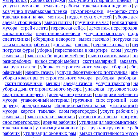
материалов
|
уборка коттеджа
|
воздушно-пупырчатая пленка
|
т
услуги грузчиков
|
земляные работы
|
такелажники недорого
|
у
воздушно-пузырьковая пленка
|
грузоперевозки
|
демонтаж стр
такелажники на час
|
монтаж
|
подъем сухих смесей
|
уборка дач
аренда сборщиков
|
вывоз плиты
|
грузчики на час
|
копка тран
мусора
|
стрейч лента
|
перевозка сейфа
|
демонтаж перегородок
копка погреба
|
перестановка мебели
|
услуги по монтажу
|
подъ
спецтехники
|
сборщики недорого
|
вывоз газелью
|
погрузка га
заказать разнорабочих
|
доставка
|
пленка
|
перевозка шкафа
|
пе
погрузка фуры
|
уборка
|
перестановка в квартире
|
слом
|
услуг
самосвала
|
заказать сборщиков мебели
|
вывоз самосвалами
|
по
разнорабочих
|
вывоз старой мебели
|
скотч малярный
|
заказать
выгрузка газели
|
уборка от строительного мусора
|
сборка
|
сбо
офисный
|
нанять газель
|
услуги фронтального погрузчика
|
ар
уборка квартиры от строительного мусора
|
разборка
|
разборка
|
скотч прозрачный
|
мешки
|
аренда газели
|
услуги трактора
|
н
уборка дачи от строительного мусора
|
упаковка
|
грузовое такс
квартирный переезд
|
аренда спецтехники
|
сборщики мебели н
мусора
|
упаковочный материал
|
грузчики
|
снос строений
|
зак
переезд
|
аренда камаза
|
сборщики мебели на час
|
утилизация б
мусора
|
картон
|
такелаж
|
слом перегородок
|
услуги рабочих
|
самосвала
|
заказать такелажников
|
утилизация плиты
|
погрузо
снос перегородок
|
аренда рабочих
|
утилизация межкомнатных 
такелажников
|
утилизация колонки
|
разгрузо-погрузочные ра
рабочих
|
утилизация оконных рам
|
вывоз строительного мусор