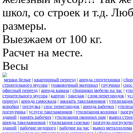
школ, со строек и т.д. Лю
размеры.
Выезжаем от 100 кг.
Расчет на месте.
Весы
мешки белые
|
квартирный переезд
|
аренда спецтехники
|
сбор
строительного мусора
|
упаковочный материал
|
грузчики
|
снос
офисный переезд
|
аренда камаза
|
сборщики мебели на час
|
ути
строительного мусора
|
картон
|
такелаж
|
слом перегородок
|
ус
переезд
|
аренда самосвала
|
заказать такелажников
|
утилизация
коробки
|
погрузка
|
снос перегородок
|
аренда рабочих
|
утилиз
погрузчика
|
услуги такелажников
|
утилизация колонки
|
разгр
зданий
|
нанять рабочих
|
утилизация оконных рам
|
вывоз стро
аренда такелажников
|
утилизация газелью
|
разгрузо-погрузоч
зданий
|
рабочие недорого
|
рабочие на час
|
вывоз металлолома