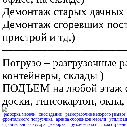
Демонтаж старых дачных 
Демонтаж сгоревших постр
пристрой и тд.)
––––––––––––––––––––––
Погрузо – разгрузочные р
контейнеры, склады )
ПОДЪЕМ на любой этаж ст
доски, гипсокартон, окна, 
разборка мебели
|
снос зданий
|
разнорабочие недорого
|
вывоз
фронтального погрузчика
|
аренда сборщиков мебели
|
утилизац
строительного мусора
|
разборка
|
грузовое такси
|
слом строен