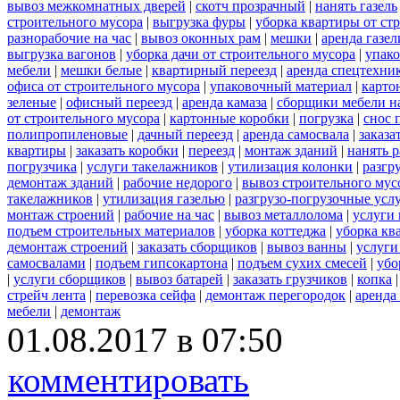
вывоз межкомнатных дверей
|
скотч прозрачный
|
нанять газель
строительного мусора
|
выгрузка фуры
|
уборка квартиры от ст
разнорабочие на час
|
вывоз оконных рам
|
мешки
|
аренда газел
выгрузка вагонов
|
уборка дачи от строительного мусора
|
упако
мебели
|
мешки белые
|
квартирный переезд
|
аренда спецтехни
офиса от строительного мусора
|
упаковочный материал
|
карто
зеленые
|
офисный переезд
|
аренда камаза
|
сборщики мебели на
от строительного мусора
|
картонные коробки
|
погрузка
|
снос 
полипропиленовые
|
дачный переезд
|
аренда самосвала
|
заказа
квартиры
|
заказать коробки
|
переезд
|
монтаж зданий
|
нанять 
погрузчика
|
услуги такелажников
|
утилизация колонки
|
разгр
демонтаж зданий
|
рабочие недорого
|
вывоз строительного мус
такелажников
|
утилизация газелью
|
разгрузо-погрузочные усл
монтаж строений
|
рабочие на час
|
вывоз металлолома
|
услуги 
подъем строительных материалов
|
уборка коттеджа
|
уборка кв
демонтаж строений
|
заказать сборщиков
|
вывоз ванны
|
услуги
самосвалами
|
подъем гипсокартона
|
подъем сухих смесей
|
убо
|
услуги сборщиков
|
вывоз батарей
|
заказать грузчиков
|
копка
стрейч лента
|
перевозка сейфа
|
демонтаж перегородок
|
аренда
мебели
|
демонтаж
01.08.2017 в 07:50
комментировать