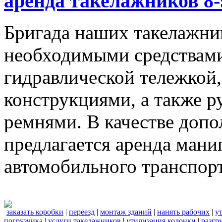
аренда такелажников 8-
Бригада наших такелажник
необходимыми средствами,
гидравлической тележкой
конструкциями, а также 
ремнями. В качестве доп
предлагается аренда мани
автомобильного транспорт
заказать коробки
|
переезд
|
монтаж зданий
|
нанять рабочих
|
у
погрузчика
|
услуги такелажников
|
утилизация колонки
|
разгр