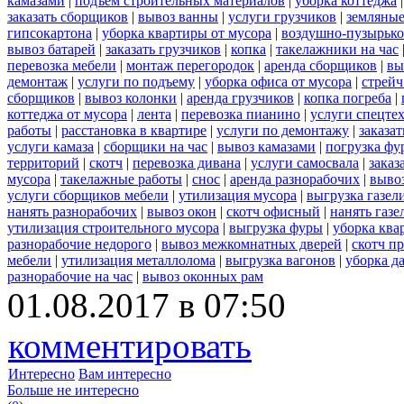
камазами
|
подъем строительных материалов
|
уборка коттеджа
заказать сборщиков
|
вывоз ванны
|
услуги грузчиков
|
земляные
гипсокартона
|
уборка квартиры от мусора
|
воздушно-пузырько
вывоз батарей
|
заказать грузчиков
|
копка
|
такелажники на час
перевозка мебели
|
монтаж перегородок
|
аренда сборщиков
|
вы
демонтаж
|
услуги по подъему
|
уборка офиса от мусора
|
стрейч
сборщиков
|
вывоз колонки
|
аренда грузчиков
|
копка погреба
|
коттеджа от мусора
|
лента
|
перевозка пианино
|
услуги спецте
работы
|
расстановка в квартире
|
услуги по демонтажу
|
заказа
услуги камаза
|
сборщики на час
|
вывоз камазами
|
погрузка фу
территорий
|
скотч
|
перевозка дивана
|
услуги самосвала
|
заказ
мусора
|
такелажные работы
|
снос
|
аренда разнорабочих
|
вывоз
услуги сборщиков мебели
|
утилизация мусора
|
выгрузка газел
нанять разнорабочих
|
вывоз окон
|
скотч офисный
|
нанять газе
утилизация строительного мусора
|
выгрузка фуры
|
уборка ква
разнорабочие недорого
|
вывоз межкомнатных дверей
|
скотч п
мебели
|
утилизация металлолома
|
выгрузка вагонов
|
уборка д
разнорабочие на час
|
вывоз оконных рам
01.08.2017 в 07:50
комментировать
Интересно
Вам интересно
Больше не интересно