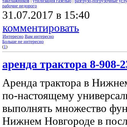
такелажников
|
утилизация газелью
|
разгрузо-погрузочные усл
рабочие недорого
31.07.2017 в 15:40
комментировать
Интересно
Вам интересно
Больше не интересно
(
1
)
аренда трактора 8-908-2
Аренда трактора в Нижнем
по-настоящему универсал
выполнять множество фун
Нижнем Новгороде в посл