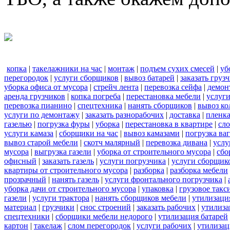
копка
|
такелажники на час
|
монтаж
|
подъем сухих смесей
|
уб
перегородок
|
услуги сборщиков
|
вывоз батарей
|
заказать груз
уборка офиса от мусора
|
стрейч лента
|
перевозка сейфа
|
демон
аренда грузчиков
|
копка погреба
|
перестановка мебели
|
услуг
перевозка пианино
|
спецтехника
|
нанять сборщиков
|
вывоз ко
услуги по демонтажу
|
заказать разнорабочих
|
доставка
|
пленк
газелью
|
погрузка фуры
|
уборка
|
перестановка в квартире
|
сл
услуги камаза
|
сборщики на час
|
вывоз камазами
|
погрузка ва
вывоз старой мебели
|
скотч малярный
|
перевозка дивана
|
услу
мусора
|
выгрузка газели
|
уборка от строительного мусора
|
сбо
офисный
|
заказать газель
|
услуги погрузчика
|
услуги сборщик
квартиры от строительного мусора
|
разборка
|
разборка мебели
прозрачный
|
нанять газель
|
услуги фронтального погрузчика
|
уборка дачи от строительного мусора
|
упаковка
|
грузовое такс
газели
|
услуги трактора
|
нанять сборщиков мебели
|
утилизаци
материал
|
грузчики
|
снос строений
|
заказать рабочих
|
утилиза
спецтехники
|
сборщики мебели недорого
|
утилизация батарей
картон
|
такелаж
|
слом перегородок
|
услуги рабочих
|
утилизац