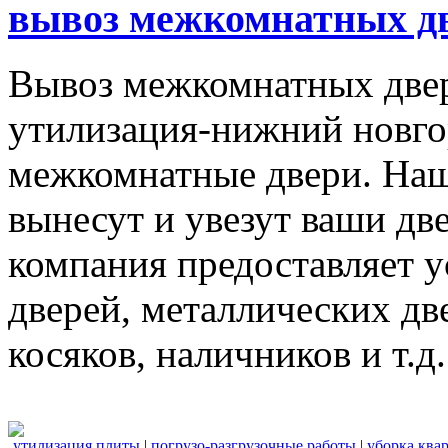
вывоз межкомнатных дв
Вывоз межкомнатных две
утилизация-нижний новго
межкомнатные двери. Наш
вынесут и увезут ваши дв
компания предоставляет 
дверей, металлических дв
косяков, наличников и т.д.
утилизация плиты
|
погрузо-разгрузочные работы
|
уборка ква