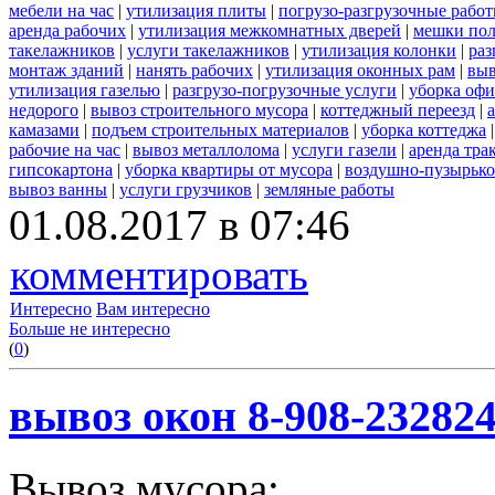
мебели на час
|
утилизация плиты
|
погрузо-разгрузочные рабо
аренда рабочих
|
утилизация межкомнатных дверей
|
мешки по
такелажников
|
услуги такелажников
|
утилизация колонки
|
раз
монтаж зданий
|
нанять рабочих
|
утилизация оконных рам
|
выв
утилизация газелью
|
разгрузо-погрузочные услуги
|
уборка офи
недорого
|
вывоз строительного мусора
|
коттеджный переезд
|
камазами
|
подъем строительных материалов
|
уборка коттеджа
рабочие на час
|
вывоз металлолома
|
услуги газели
|
аренда тра
гипсокартона
|
уборка квартиры от мусора
|
воздушно-пузырько
вывоз ванны
|
услуги грузчиков
|
земляные работы
01.08.2017 в 07:46
комментировать
Интересно
Вам интересно
Больше не интересно
(
0
)
вывоз окон 8-908-23282
Вывоз мусора: