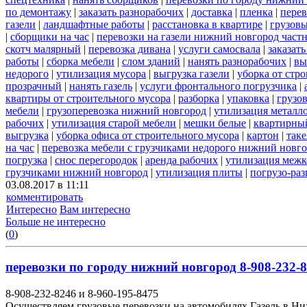
по демонтажу
|
заказать разнорабочих
|
доставка
|
пленка
|
перев
газели
|
ландшафтные работы
|
расстановка в квартире
|
грузовы
|
сборщики на час
|
перевозки на газели нижний новгород част
скотч малярный
|
перевозка дивана
|
услуги самосвала
|
заказат
работы
|
сборка мебели
|
слом зданий
|
нанять разнорабочих
|
вы
недорого
|
утилизация мусора
|
выгрузка газели
|
уборка от стр
прозрачный
|
нанять газель
|
услуги фронтального погрузчика
|
квартиры от строительного мусора
|
разборка
|
упаковка
|
грузов
мебели
|
грузоперевозка нижний новгород
|
утилизация металл
рабочих
|
утилизация старой мебели
|
мешки белые
|
квартирный
выгрузка
|
уборка офиса от строительного мусора
|
картон
|
так
на час
|
перевозка мебели с грузчиками недорого нижний новг
погрузка
|
снос перегородок
|
аренда рабочих
|
утилизация межк
грузчиками нижний новгород
|
утилизация плиты
|
погрузо-ра
03.08.2017 в 11:11
комментировать
Интересно
Вам интересно
Больше не интересно
(
0
)
перевозки по городу нижний новгород 8-908-232-8
8-908-232-8246 и 8-960-195-8475
Осуществляем грузовые перевозки на автомобилях Газель в Н