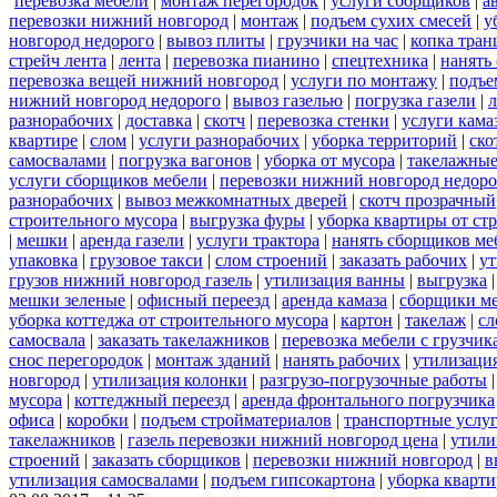
перевозка мебели
|
монтаж перегородок
|
услуги сборщиков
|
а
перевозки нижний новгород
|
монтаж
|
подъем сухих смесей
|
у
новгород недорого
|
вывоз плиты
|
грузчики на час
|
копка тра
стрейч лента
|
лента
|
перевозка пианино
|
спецтехника
|
нанять
перевозка вещей нижний новгород
|
услуги по монтажу
|
подъе
нижний новгород недорого
|
вывоз газелью
|
погрузка газели
|
разнорабочих
|
доставка
|
скотч
|
перевозка стенки
|
услуги кама
квартире
|
слом
|
услуги разнорабочих
|
уборка территорий
|
ско
самосвалами
|
погрузка вагонов
|
уборка от мусора
|
такелажные
услуги сборщиков мебели
|
перевозки нижний новгород недоро
разнорабочих
|
вывоз межкомнатных дверей
|
скотч прозрачный
строительного мусора
|
выгрузка фуры
|
уборка квартиры от ст
|
мешки
|
аренда газели
|
услуги трактора
|
нанять сборщиков ме
упаковка
|
грузовое такси
|
слом строений
|
заказать рабочих
|
ут
грузов нижний новгород газель
|
утилизация ванны
|
выгрузка
мешки зеленые
|
офисный переезд
|
аренда камаза
|
сборщики ме
уборка коттеджа от строительного мусора
|
картон
|
такелаж
|
сл
самосвала
|
заказать такелажников
|
перевозка мебели с грузчи
снос перегородок
|
монтаж зданий
|
нанять рабочих
|
утилизаци
новгород
|
утилизация колонки
|
разгрузо-погрузочные работы
мусора
|
коттеджный переезд
|
аренда фронтального погрузчика
офиса
|
коробки
|
подъем стройматериалов
|
транспортные услу
такелажников
|
газель перевозки нижний новгород цена
|
утили
строений
|
заказать сборщиков
|
перевозки нижний новгород
|
в
утилизация самосвалами
|
подъем гипсокартона
|
уборка кварти