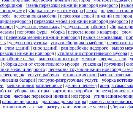
 сборщиков
|
газель перевозки нижний новгород недорого
|
выво
 по подъему
|
уборка коттеджа от мусора
|
лента
|
перевозка пиан
греба
|
перестановка мебели
|
перевозка вещей нижний новгород
щики недорого
|
перевозка мебели нижний новгород недорого
|
вгород
|
услуги по демонтажу
|
услуги разнорабочих
|
уборка тер
амазами
|
погрузка фуры
|
уборка
|
перестановка в квартире
|
слом
ли
|
перевозка мебели нижний новгород
|
вывоз самосвалами
|
пог
ель
|
услуги погрузчика
|
услуги сборщиков мебели
|
перевозки н
и
|
слом зданий
|
снос зданий
|
разнорабочие недорого
|
вывоз меж
еревозки нижний новгород
|
утилизация строительного мусора
|
в
знорабочие на час
|
вывоз оконных рам
|
мешки
|
аренда газели
|
у
|
уборка дачи от строительного мусора
|
упаковка
|
грузчики
|
сно
щики мебели недорого
|
перевозка грузов нижний новгород газел
перегородок
|
услуги рабочих
|
утилизация окон
|
мешки зеленые
илизация батарей
|
погрузо-разгрузочные услуги
|
уборка коттедж
ей
|
мешки полипропиленовые
|
дачный переезд
|
аренда самосва
работы
|
уборка квартиры
|
картонные коробки
|
переезд
|
монтаж 
ников
|
частные перевозки нижний новгород
|
утилизация колонк
|
рабочие недорого
|
доставка до квартиры
|
вывоз строительного
|
утилизация газелью
|
разгрузо-погрузочные услуги
|
уборка офи