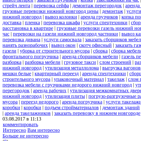
стрейч лента
|
перевозка сейфа
|
демонтаж перегородок
|
аренда
грузовые перевозки нижний новгород цены
|
демонтаж
|
услуги
нижний новгород
|
вывоз колонки
|
аренда грузчиков
|
копка по
доставка
|
пленка
|
перевозка шкафа
|
услуги спецтехники
|
сбор
расстановка в квартире
|
грузовые перевозки газель нижний но
час
|
перевозки на газели нижний новгород частники
|
вывоз к
перевозка дивана
|
услуги самосвала
|
заказать сборщиков мебе
нанять разнорабочих
|
вывоз окон
|
скотч офисный
|
заказать газ
газели
|
уборка от строительного мусора
|
сборка
|
сборка мебел
фронтального погрузчика
|
аренда сборщиков мебели
|
газель п
разборка
|
разборка мебели
|
грузовое такси
|
слом строений
|
ра
нижний новгород
|
утилизация металлолома
|
выгрузка вагонов
мешки белые
|
квартирный переезд
|
аренда спецтехники
|
сбор
строительного мусора
|
упаковочный материал
|
такелаж
|
слом 
перевозка мебели с грузчиками недорого нижний новгород
|
ут
перегородок
|
аренда рабочих
|
утилизация межкомнатных двер
нижний новгород
|
утилизация плиты
|
погрузо-разгрузочные 
мусора
|
переезд недорого
|
аренда погрузчика
|
услуги такелаж
коробки
|
коробки
|
подъем стройматериалов
|
демонтаж зданий
|
аренда такелажников
|
заказать перевозку в нижнем новгороде
03.08.2017 в 11:13
комментировать
Интересно
Вам интересно
Больше не интересно