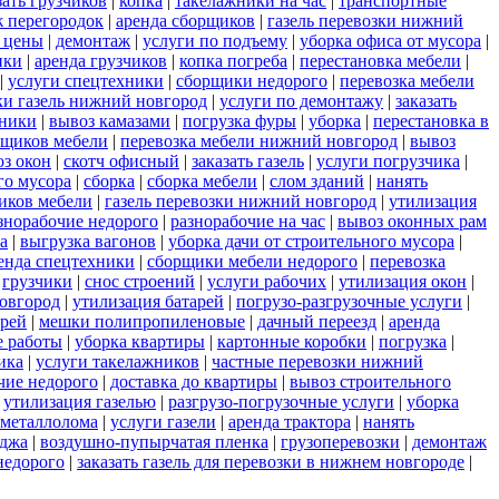
зать грузчиков
|
копка
|
такелажники на час
|
транспортные
 перегородок
|
аренда сборщиков
|
газель перевозки нижний
 цены
|
демонтаж
|
услуги по подъему
|
уборка офиса от мусора
|
нки
|
аренда грузчиков
|
копка погреба
|
перестановка мебели
|
|
услуги спецтехники
|
сборщики недорого
|
перевозка мебели
ки газель нижний новгород
|
услуги по демонтажу
|
заказать
тники
|
вывоз камазами
|
погрузка фуры
|
уборка
|
перестановка в
рщиков мебели
|
перевозка мебели нижний новгород
|
вывоз
з окон
|
скотч офисный
|
заказать газель
|
услуги погрузчика
|
го мусора
|
сборка
|
сборка мебели
|
слом зданий
|
нанять
иков мебели
|
газель перевозки нижний новгород
|
утилизация
знорабочие недорого
|
разнорабочие на час
|
вывоз оконных рам
а
|
выгрузка вагонов
|
уборка дачи от строительного мусора
|
енда спецтехники
|
сборщики мебели недорого
|
перевозка
|
грузчики
|
снос строений
|
услуги рабочих
|
утилизация окон
|
новгород
|
утилизация батарей
|
погрузо-разгрузочные услуги
|
ерей
|
мешки полипропиленовые
|
дачный переезд
|
аренда
е работы
|
уборка квартиры
|
картонные коробки
|
погрузка
|
ика
|
услуги такелажников
|
частные перевозки нижний
чие недорого
|
доставка до квартиры
|
вывоз строительного
|
утилизация газелью
|
разгрузо-погрузочные услуги
|
уборка
 металлолома
|
услуги газели
|
аренда трактора
|
нанять
еджа
|
воздушно-пупырчатая пленка
|
грузоперевозки
|
демонтаж
недорого
|
заказать газель для перевозки в нижнем новгороде
|