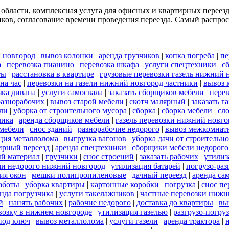
 области, комплексная услуга для офисных и квартирных переез
ков, согласование времени проведения переезда. Самый распрост
 новгород
|
вывоз колонки
|
аренда грузчиков
|
копка погреба
|
пе
а
|
перевозка пианино
|
перевозка шкафа
|
услуги спецтехники
|
с
ты
|
расстановка в квартире
|
грузовые перевозки газель нижний 
на час
|
перевозки на газели нижний новгород частники
|
вывоз 
зка дивана
|
услуги самосвала
|
заказать сборщиков мебели
|
пере
разнорабочих
|
вывоз старой мебели
|
скотч малярный
|
заказать г
ели
|
уборка от строительного мусора
|
сборка
|
сборка мебели
|
сл
чика
|
аренда сборщиков мебели
|
газель перевозки нижний новго
 мебели
|
снос зданий
|
разнорабочие недорого
|
вывоз межкомнат
ция металлолома
|
выгрузка вагонов
|
уборка дачи от строительн
ирный переезд
|
аренда спецтехники
|
сборщики мебели недорого
й материал
|
грузчики
|
снос строений
|
заказать рабочих
|
утилиз
ами недорого нижний новгород
|
утилизация батарей
|
погрузо-раз
ия окон
|
мешки полипропиленовые
|
дачный переезд
|
аренда са
работы
|
уборка квартиры
|
картонные коробки
|
погрузка
|
снос пе
нда погрузчика
|
услуги такелажников
|
частные перевозки нижн
й
|
нанять рабочих
|
рабочие недорого
|
доставка до квартиры
|
вы
евозку в нижнем новгороде
|
утилизация газелью
|
разгрузо-погру
под ключ
|
вывоз металлолома
|
услуги газели
|
аренда трактора
|