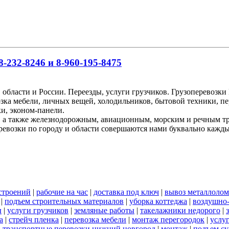
-232-8246 и 8-960-195-8475
 области и России. Переезды, услуги грузчиков. Грузоперевоз
озка мебели, личных вещей, холодильников, бытовой техники, пе
и, эконом-панели.
, а также железнодорожным, авиационным, морским и речным т
ревозки по городу и области совершаются нами буквально кажд
строений
|
рабочие на час
|
доставка под ключ
|
вывоз металлолом
|
подъем строительных материалов
|
уборка коттеджа
|
воздушно-
ы
|
услуги грузчиков
|
земляные работы
|
такелажники недорого
|
а
|
стрейч пленка
|
перевозка мебели
|
монтаж перегородок
|
услу
|
транспортные перевозки нижний новгород
|
монтаж
|
подъем су