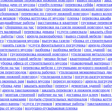
втомобильные перевозки нижний новгород
|
вывоз батарей
|
зака
борка дачи от мусора
|
стрейч пленка
|
перевозка сейфа
|
демонтаж
ншей
|
расстановка мебели
|
грузовые перевозки нижний новгород
 сборщиков
|
перевозки по городу нижний новгород
|
вывоз коло
м мешков
|
уборка коттеджа от мусора
|
пленка
|
перевозка шкафа
ландшафтные работы
|
расстановка в квартире
|
грузовые перевоз
за
|
сборщики на час
|
перевозки на газели нижний новгород час
тч малярный
|
перевозка дивана
|
услуги самосвала
|
заказать сбо
 работы
|
снос
|
аренда разнорабочих
|
вывоз старой мебели
|
выво
го
|
утилизация мусора
|
выгрузка газели
|
уборка от строительно
|
нанять газель
|
услуги фронтального погрузчика
|
аренда сборщ
роительного мусора
|
разборка
|
разборка мебели
|
снос зданий
|
ра
бели
|
грузоперевозка нижний новгород
|
утилизация металлолом
илизация старой мебели
|
мешки белые
|
квартирный переезд
|
ар
|
уборка офиса от строительного мусора
|
упаковочный материал
бели на час
|
перевозка мебели с грузчиками недорого нижний 
ом перегородок
|
аренда рабочих
|
утилизация межкомнатных дв
ками нижний новгород
|
утилизация плиты
|
погрузо-разгрузочны
я оконных рам
|
вывоз мусора
|
переезд недорого
|
аренда погрузч
|
уборка дачи
|
заказать коробки
|
переезд
|
демонтаж зданий
|
рабо
|
аренда такелажников
|
заказать перевозку в нижнем новгороде
ги
|
монтаж строений
|
рабочие на час
|
доставка под ключ
|
вывоз
зация камазами
|
подъем строительных материалов
|
уборка котт
ывоз ванны
|
услуги грузчиков
|
земляные работы
|
такелажники 
ры от мусора
|
воздушно-пузырьковая пленка