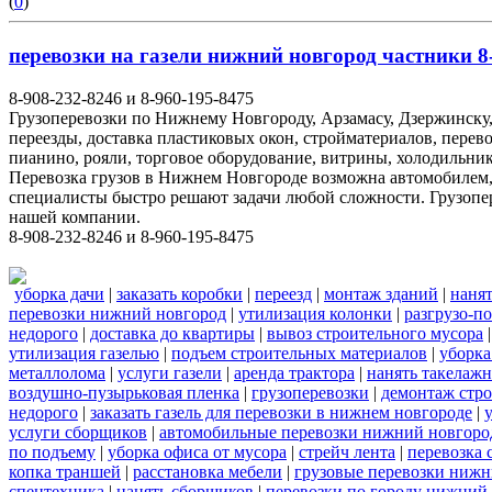
(
0
)
перевозки на газели нижний новгород частники 8-
8-908-232-8246 и 8-960-195-8475
Грузоперевозки по Нижнему Новгороду, Арзамасу, Дзержинску,
переезды, доставка пластиковых окон, стройматериалов, перев
пианино, рояли, торговое оборудование, витрины, холодильник
Перевозка грузов в Нижнем Новгороде возможна автомобилем
специалисты быстро решают задачи любой сложности. Грузопе
нашей компании.
8-908-232-8246 и 8-960-195-8475
уборка дачи
|
заказать коробки
|
переезд
|
монтаж зданий
|
нанят
перевозки нижний новгород
|
утилизация колонки
|
разгрузо-п
недорого
|
доставка до квартиры
|
вывоз строительного мусора
утилизация газелью
|
подъем строительных материалов
|
уборка
металлолома
|
услуги газели
|
аренда трактора
|
нанять такелаж
воздушно-пузырьковая пленка
|
грузоперевозки
|
демонтаж стр
недорого
|
заказать газель для перевозки в нижнем новгороде
|
услуги сборщиков
|
автомобильные перевозки нижний новгоро
по подъему
|
уборка офиса от мусора
|
стрейч лента
|
перевозка 
копка траншей
|
расстановка мебели
|
грузовые перевозки нижн
спецтехника
|
нанять сборщиков
|
перевозки по городу нижний