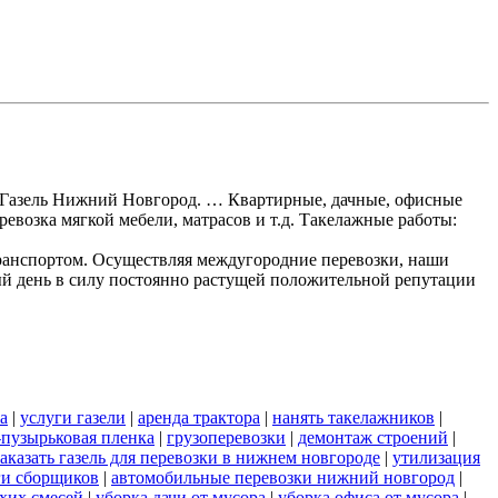
ки Газель Нижний Новгород. … Квартирные, дачные, офисные
ревозка мягкой мебели, матрасов и т.д. Такелажные работы:
ранспортом. Осуществляя междугородние перевозки, наши
ый день в силу постоянно растущей положительной репутации
а
|
услуги газели
|
аренда трактора
|
нанять такелажников
|
пузырьковая пленка
|
грузоперевозки
|
демонтаж строений
|
заказать газель для перевозки в нижнем новгороде
|
утилизация
ги сборщиков
|
автомобильные перевозки нижний новгород
|
хих смесей
|
уборка дачи от мусора
|
уборка офиса от мусора
|