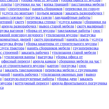
з плиты
|
грузчики на час
|
копка траншей
|
расстановка мебели
|
ино
|
спецтехника
|
нанять сборщиков
|
перевозки по городу
|
услуги по монтажу
|
подъем мешков
|
заказать разнорабочих
|
вывоз газелью
|
погрузка газели
|
ландшафтные работы
|
риторий
|
скотч
|
перевозка стенки
|
услуги камаза
|
сборщики на
|
аренда разнорабочих
|
вывоз старой мебели
|
скотч малярный
|
рузка вагонов
|
уборка от мусора
|
такелажные работы
|
снос
|
ижний новгород недорого
|
утилизация мусора
|
выгрузка
комнатных дверей
|
скотч прозрачный
|
нанять газель
|
услуги
ыгрузка фуры
|
уборка квартиры от строительного мусора
|
слуги трактора
|
нанять сборщиков мебели
|
грузоперевозка
с строений
|
заказать рабочих
|
утилизация старой мебели
|
ь
|
утилизация ванны
|
выгрузка
|
уборка офиса от
|
офисный переезд
|
аренда камаза
|
сборщики мебели на час
|
а от строительного мусора
|
картон
|
погрузка
|
снос
ла
|
заказать такелажников
|
перевозка мебели с грузчиками
зданий
|
нанять рабочих
|
утилизация оконных рам
|
вывоз
и
|
разгрузо-погрузочные работы
|
уборка дачи
|
заказать
 мусора
|
коттеджный переезд
|
аренда фронтального погрузчика
са