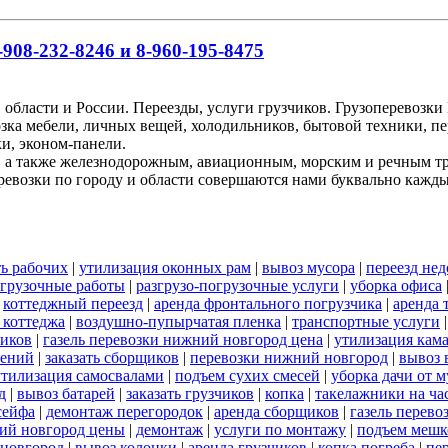
908-232-8246 и 8-960-195-8475
 области и России. Переезды, услуги грузчиков. Грузоперевоз
озка мебели, личных вещей, холодильников, бытовой техники, пе
и, эконом-панели.
, а также железнодорожным, авиационным, морским и речным т
ревозки по городу и области совершаются нами буквально кажд
ь рабочих
|
утилизация оконных рам
|
вывоз мусора
|
переезд нед
огрузочные работы
|
разгрузо-погрузочные услуги
|
уборка офиса
|
коттеджный переезд
|
аренда фронтального погрузчика
|
аренда 
 коттеджа
|
воздушно-пупырчатая пленка
|
транспортные услуги
ников
|
газель перевозки нижний новгород цена
|
утилизация кам
оений
|
заказать сборщиков
|
перевозки нижний новгород
|
вывоз 
утилизация самосвалами
|
подъем сухих смесей
|
уборка дачи от м
д
|
вывоз батарей
|
заказать грузчиков
|
копка
|
такелажники на ча
сейфа
|
демонтаж перегородок
|
аренда сборщиков
|
газель перев
ий новгород цены
|
демонтаж
|
услуги по монтажу
|
подъем мешк
 новгород
|
вывоз колонки
|
аренда грузчиков
|
копка погреба
|
пе