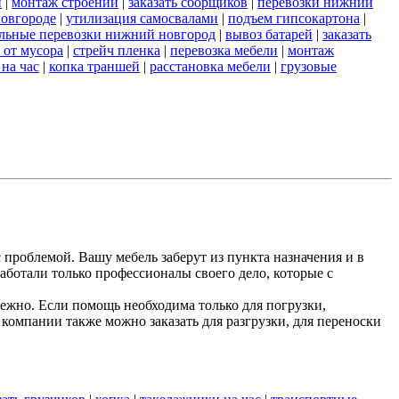
и
|
монтаж строений
|
заказать сборщиков
|
перевозки нижний
новгороде
|
утилизация самосвалами
|
подъем гипсокартона
|
льные перевозки нижний новгород
|
вывоз батарей
|
заказать
 от мусора
|
стрейч пленка
|
перевозка мебели
|
монтаж
 на час
|
копка траншей
|
расстановка мебели
|
грузовые
 проблемой. Вашу мебель заберут из пункта назначения и в
аботали только профессионалы своего дело, которые с
жно. Если помощь необходима только для погрузки,
компании также можно заказать для разгрузки, для переноски