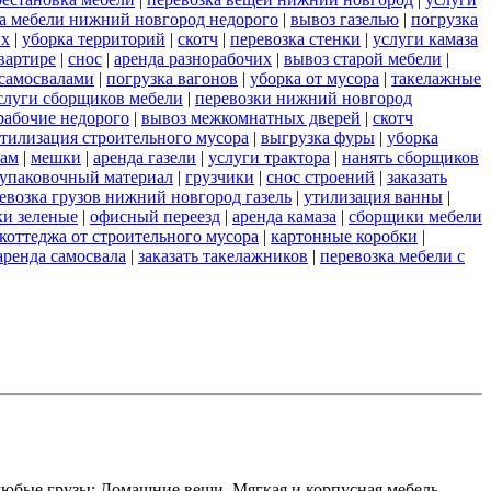
а мебели нижний новгород недорого
|
вывоз газелью
|
погрузка
их
|
уборка территорий
|
скотч
|
перевозка стенки
|
услуги камаза
вартире
|
снос
|
аренда разнорабочих
|
вывоз старой мебели
|
самосвалами
|
погрузка вагонов
|
уборка от мусора
|
такелажные
слуги сборщиков мебели
|
перевозки нижний новгород
рабочие недорого
|
вывоз межкомнатных дверей
|
скотч
тилизация строительного мусора
|
выгрузка фуры
|
уборка
рам
|
мешки
|
аренда газели
|
услуги трактора
|
нанять сборщиков
упаковочный материал
|
грузчики
|
снос строений
|
заказать
евозка грузов нижний новгород газель
|
утилизация ванны
|
и зеленые
|
офисный переезд
|
аренда камаза
|
сборщики мебели
коттеджа от строительного мусора
|
картонные коробки
|
аренда самосвала
|
заказать такелажников
|
перевозка мебели с
любые грузы: Домашние вещи, Мягкая и корпусная мебель,