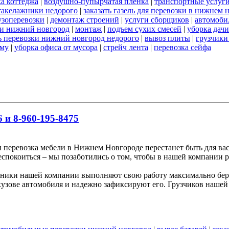
а коттеджа
|
воздушно-пупырчатая пленка
|
транспортные услуг
такелажники недорого
|
заказать газель для перевозки в нижнем 
узоперевозки
|
демонтаж строений
|
услуги сборщиков
|
автомоби
ки нижний новгород
|
монтаж
|
подъем сухих смесей
|
уборка дачи
ь перевозки нижний новгород недорого
|
вывоз плиты
|
грузчики
ему
|
уборка офиса от мусора
|
стрейч лента
|
перевозка сейфа
 и 8-960-195-8475
и перевозка мебели в Нижнем Новгороде перестанет быть для вас
беспокоиться – мы позаботились о том, чтобы в нашей компании р
ники нашей компании выполняют свою работу максимально бере
узове автомобиля и надежно зафиксируют его. Грузчиков нашей 