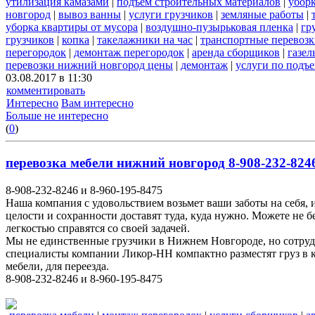
утилизация камазами
|
подъем строительных материалов
|
уборк
новгород
|
вывоз ванны
|
услуги грузчиков
|
земляные работы
|
уборка квартиры от мусора
|
воздушно-пузырьковая пленка
|
гр
грузчиков
|
копка
|
такелажники на час
|
транспортные перевоз
перегородок
|
демонтаж перегородок
|
аренда сборщиков
|
газел
перевозки нижний новгород цены
|
демонтаж
|
услуги по подъ
03.08.2017 в 11:30
комментировать
Интересно
Вам интересно
Больше не интересно
(
0
)
перевозка мебели нижний новгород 8-908-232-8246
8-908-232-8246 и 8-960-195-8475
Наша компания с удовольствием возьмет ваши заботы на себя, 
целости и сохранности доставят туда, куда нужно. Можете не 
легкостью справятся со своей задачей.
Мы не единственные грузчики в Нижнем Новгороде, но сотруд
специалисты компании Ликор-НН компактно разместят груз в к
мебели, для переезда.
8-908-232-8246 и 8-960-195-8475