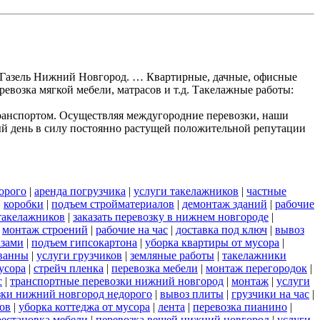
ки Газель Нижний Новгород. … Квартирные, дачные, офисные
ревозка мягкой мебели, матрасов и т.д. Такелажные работы:
ранспортом. Осуществляя междугородние перевозки, наши
ый день в силу постоянно растущей положительной репутации
орого
|
аренда погрузчика
|
услуги такелажников
|
частные
|
коробки
|
подъем стройматериалов
|
демонтаж зданий
|
рабочие
такелажников
|
заказать перевозку в нижнем новгороде
|
|
монтаж строений
|
рабочие на час
|
доставка под ключ
|
вывоз
азами
|
подъем гипсокартона
|
уборка квартиры от мусора
|
ванны
|
услуги грузчиков
|
земляные работы
|
такелажники
усора
|
стрейч пленка
|
перевозка мебели
|
монтаж перегородок
|
с
|
транспортные перевозки нижний новгород
|
монтаж
|
услуги
озки нижний новгород недорого
|
вывоз плиты
|
грузчики на час
|
ов
|
уборка коттеджа от мусора
|
лента
|
перевозка пианино
|
рестановка мебели
|
перевозка вещей нижний новгород
|
услуги