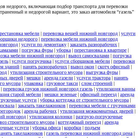
дов недорого, включающая подбор транспорта для перевозки
раненный и недорогой вариант, это заказ автомобиля “газель”
рестановка мебели
|
перевозка вещей нижний новгород
|
услуги
борщики недорого
|
перевозка мебели нижний новгород
новгород
|
услуги по демонтажу
|
заказать разнорабочих
|
камазами
|
погрузка фуры
|
уборка
|
перестановка в квартире
|
возка мебели нижний новгород
|
вывоз самосвалами
|
погрузка
азель
|
услуги погрузчика
|
услуги сборщиков мебели
|
перевозки
ом зданий
|
нанять разнорабочих
|
вывоз окон
|
скотч офисный
|
род
|
утилизация строительного мусора
|
выгрузка фуры
|
ных дверей
|
мешки
|
аренда газели
|
услуги трактора
|
нанять
ого мусора
|
упаковка
|
грузовое такси
|
слом строений
|
|
перевозка грузов нижний новгород газель
|
утилизация ванны
ация старой мебели
|
мешки зеленые
|
офисный переезд
|
аренда
грузочные услуги
|
уборка коттеджа от строительного мусора
|
мосвала
|
заказать такелажников
|
перевозка мебели с грузчиками
регородок
|
аренда рабочих
|
утилизация межкомнатных дверей
|
ий новгород
|
утилизация колонки
|
разгрузо-погрузочные
воз строительного мусора
|
коттеджный переезд
|
аренда
зочные услуги
|
уборка офиса
|
коробки
|
подъем
нанять такелажников
|
газель перевозки нижний новгород цена
|