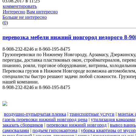
03.08.2017 в 11:25
комментировать
Интересно
Вам интересно
Больше не интересно
(
0
)
перевозка мебели нижний новгород недорого 8-908
8-908-232-8246 и 8-960-195-8475
Грузоперевозки по Нижнему Новгороду, Арзамасу, Дзержинску,
переезды, доставка пластиковых окон, стройматериалов, перев
пианино, рояли, торговое оборудование, витрины, холодильник
Перевозка грузов в Нижнем Новгороде возможна автомобилем
специалисты быстро решают задачи любой сложности. Грузопе
нашей компании.
8-908-232-8246 и 8-960-195-8475
воздушно-пупырчатая пленка
|
транспортные услуги
|
монтаж 
газель перевозки нижний новгород цена
|
утилизация камазами
заказать сборщиков
|
перевозки нижний новгород
|
вывоз ванн
самосвалами
|
подъем гипсокартона
|
уборка квартиры от мусор
вывоз батарей
|
заказать грузчиков
|
копка
|
такелажники на час