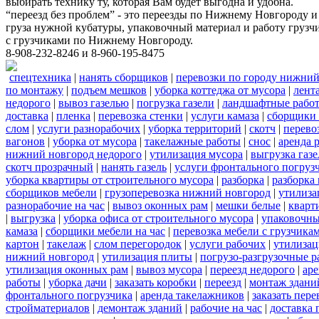
выбирать технику ту, которая Вам будет выгодна и удобна.
“переезд без проблем” - это переезды по Нижнему Новгороду и
груза нужной кубатуры, упаковочный материал и работу грузчи
с грузчиками по Нижнему Новгороду.
8-908-232-8246 и 8-960-195-8475
спецтехника
|
нанять сборщиков
|
перевозки по городу нижний
по монтажу
|
подъем мешков
|
уборка коттеджа от мусора
|
лент
недорого
|
вывоз газелью
|
погрузка газели
|
ландшафтные рабо
доставка
|
пленка
|
перевозка стенки
|
услуги камаза
|
сборщики 
слом
|
услуги разнорабочих
|
уборка территорий
|
скотч
|
перево
вагонов
|
уборка от мусора
|
такелажные работы
|
снос
|
аренда 
нижний новгород недорого
|
утилизация мусора
|
выгрузка газ
скотч прозрачный
|
нанять газель
|
услуги фронтального погруз
уборка квартиры от строительного мусора
|
разборка
|
разборка
сборщиков мебели
|
грузоперевозка нижний новгород
|
утилиза
разнорабочие на час
|
вывоз оконных рам
|
мешки белые
|
кварт
|
выгрузка
|
уборка офиса от строительного мусора
|
упаковочны
камаза
|
сборщики мебели на час
|
перевозка мебели с грузчик
картон
|
такелаж
|
слом перегородок
|
услуги рабочих
|
утилизац
нижний новгород
|
утилизация плиты
|
погрузо-разгрузочные 
утилизация оконных рам
|
вывоз мусора
|
переезд недорого
|
аре
работы
|
уборка дачи
|
заказать коробки
|
переезд
|
монтаж здани
фронтального погрузчика
|
аренда такелажников
|
заказать пер
стройматериалов
|
демонтаж зданий
|
рабочие на час
|
доставка 