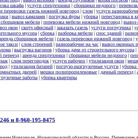
озка шкафа
|
услуги спецтехники
|
сборщики недорого
|
перевозк
е перевозки газель нижний новгород
|
слом
|
услуги разнорабоч
ники
|
вывоз камазами
|
погрузка фуры
|
уборка
|
перестановка в к
ь сборщиков мебели
|
перевозка мебели нижний новгород
|
вывоз 
воз окон
|
скотч офисный
|
заказать газель
|
услуги погрузчика
|
у
оительного мусора
|
сборка
|
разборка мебели
|
снос зданий
|
разно
аренда сборщиков мебели
|
газель перевозки нижний новгород
|
у
ое такси
|
слом строений
|
разнорабочие на час
|
вывоз оконных 
олома
|
выгрузка вагонов
|
уборка дачи от строительного мусора
|
 переезд
|
аренда спецтехники
|
сборщики мебели недорого
|
пер
елаж
|
слом перегородок
|
услуги рабочих
|
утилизация окон
|
мешк
ород
|
утилизация батарей
|
погрузо-разгрузочные услуги
|
уборка 
омнатных дверей
|
мешки полипропиленовые
|
дачный переезд
|
згрузочные работы
|
уборка квартиры
246 и 8-960-195-8475
ижнем Новгороде, Нижегородской области и России. Перевозим 