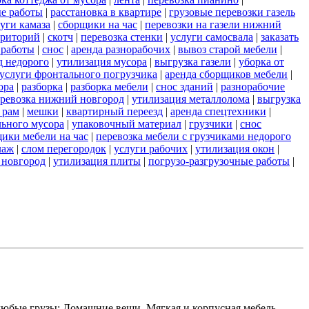
е работы
|
расстановка в квартире
|
грузовые перевозки газель
уги камаза
|
сборщики на час
|
перевозки на газели нижний
рриторий
|
скотч
|
перевозка стенки
|
услуги самосвала
|
заказать
 работы
|
снос
|
аренда разнорабочих
|
вывоз старой мебели
|
д недорого
|
утилизация мусора
|
выгрузка газели
|
уборка от
услуги фронтального погрузчика
|
аренда сборщиков мебели
|
ора
|
разборка
|
разборка мебели
|
снос зданий
|
разнорабочие
еревозка нижний новгород
|
утилизация металлолома
|
выгрузка
 рам
|
мешки
|
квартирный переезд
|
аренда спецтехники
|
льного мусора
|
упаковочный материал
|
грузчики
|
снос
ики мебели на час
|
перевозка мебели с грузчиками недорого
лаж
|
слом перегородок
|
услуги рабочих
|
утилизация окон
|
 новгород
|
утилизация плиты
|
погрузо-разгрузочные работы
|
любые грузы: Домашние вещи, Мягкая и корпусная мебель,