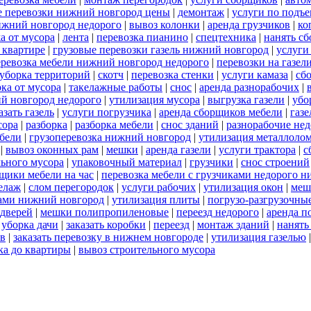
е перевозки нижний новгород цены
|
демонтаж
|
услуги по подъ
нижний новгород недорого
|
вывоз колонки
|
аренда грузчиков
|
ко
а от мусора
|
лента
|
перевозка пианино
|
спецтехника
|
нанять с
 квартире
|
грузовые перевозки газель нижний новгород
|
услуги
еревозка мебели нижний новгород недорого
|
перевозки на газе
уборка территорий
|
скотч
|
перевозка стенки
|
услуги камаза
|
сб
ка от мусора
|
такелажные работы
|
снос
|
аренда разнорабочих
|
й новгород недорого
|
утилизация мусора
|
выгрузка газели
|
убо
азать газель
|
услуги погрузчика
|
аренда сборщиков мебели
|
газ
сора
|
разборка
|
разборка мебели
|
снос зданий
|
разнорабочие нед
ебели
|
грузоперевозка нижний новгород
|
утилизация металлоло
|
вывоз оконных рам
|
мешки
|
аренда газели
|
услуги трактора
|
с
льного мусора
|
упаковочный материал
|
грузчики
|
снос строений
щики мебели на час
|
перевозка мебели с грузчиками недорого 
елаж
|
слом перегородок
|
услуги рабочих
|
утилизация окон
|
меш
ками нижний новгород
|
утилизация плиты
|
погрузо-разгрузочны
дверей
|
мешки полипропиленовые
|
переезд недорого
|
аренда п
|
уборка дачи
|
заказать коробки
|
переезд
|
монтаж зданий
|
нанять
ов
|
заказать перевозку в нижнем новгороде
|
утилизация газелью
ка до квартиры
|
вывоз строительного мусора