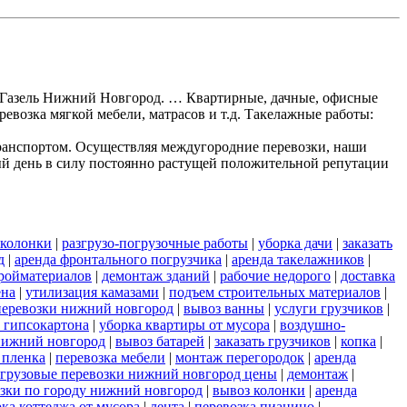
ки Газель Нижний Новгород. … Квартирные, дачные, офисные
ревозка мягкой мебели, матрасов и т.д. Такелажные работы:
ранспортом. Осуществляя междугородние перевозки, наши
ый день в силу постоянно растущей положительной репутации
 колонки
|
разгрузо-погрузочные работы
|
уборка дачи
|
заказать
д
|
аренда фронтального погрузчика
|
аренда такелажников
|
ройматериалов
|
демонтаж зданий
|
рабочие недорого
|
доставка
ена
|
утилизация камазами
|
подъем строительных материалов
|
перевозки нижний новгород
|
вывоз ванны
|
услуги грузчиков
|
 гипсокартона
|
уборка квартиры от мусора
|
воздушно-
нижний новгород
|
вывоз батарей
|
заказать грузчиков
|
копка
|
 пленка
|
перевозка мебели
|
монтаж перегородок
|
аренда
грузовые перевозки нижний новгород цены
|
демонтаж
|
зки по городу нижний новгород
|
вывоз колонки
|
аренда
ка коттеджа от мусора
|
лента
|
перевозка пианино
|