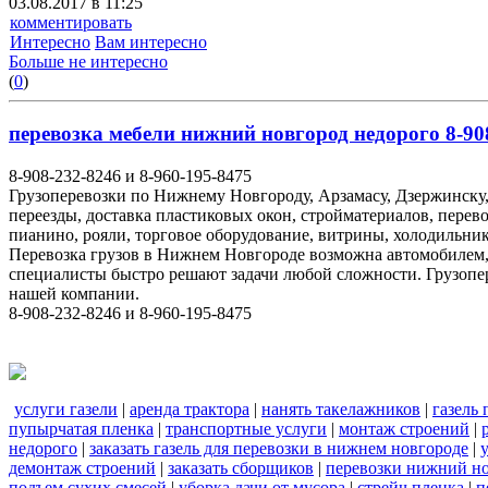
03.08.2017 в 11:25
комментировать
Интересно
Вам интересно
Больше не интересно
(
0
)
перевозка мебели нижний новгород недорого 8-908
8-908-232-8246 и 8-960-195-8475
Грузоперевозки по Нижнему Новгороду, Арзамасу, Дзержинску,
переезды, доставка пластиковых окон, стройматериалов, перев
пианино, рояли, торговое оборудование, витрины, холодильник
Перевозка грузов в Нижнем Новгороде возможна автомобилем
специалисты быстро решают задачи любой сложности. Грузопе
нашей компании.
8-908-232-8246 и 8-960-195-8475
услуги газели
|
аренда трактора
|
нанять такелажников
|
газель
пупырчатая пленка
|
транспортные услуги
|
монтаж строений
|
недорого
|
заказать газель для перевозки в нижнем новгороде
|
демонтаж строений
|
заказать сборщиков
|
перевозки нижний н
подъем сухих смесей
|
уборка дачи от мусора
|
стрейч пленка
|
п