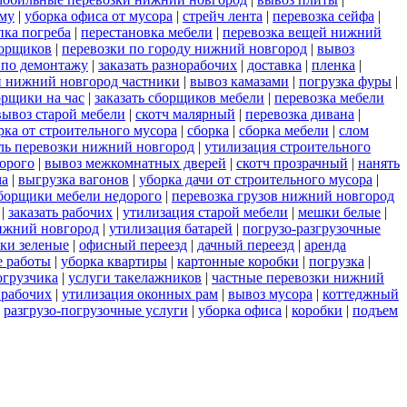
ему
|
уборка офиса от мусора
|
стрейч лента
|
перевозка сейфа
|
пка погреба
|
перестановка мебели
|
перевозка вещей нижний
борщиков
|
перевозки по городу нижний новгород
|
вывоз
 по демонтажу
|
заказать разнорабочих
|
доставка
|
пленка
|
ли нижний новгород частники
|
вывоз камазами
|
погрузка фуры
|
орщики на час
|
заказать сборщиков мебели
|
перевозка мебели
вывоз старой мебели
|
скотч малярный
|
перевозка дивана
|
рка от строительного мусора
|
сборка
|
сборка мебели
|
слом
ель перевозки нижний новгород
|
утилизация строительного
орого
|
вывоз межкомнатных дверей
|
скотч прозрачный
|
нанять
ма
|
выгрузка вагонов
|
уборка дачи от строительного мусора
|
борщики мебели недорого
|
перевозка грузов нижний новгород
|
заказать рабочих
|
утилизация старой мебели
|
мешки белые
|
нижний новгород
|
утилизация батарей
|
погрузо-разгрузочные
ки зеленые
|
офисный переезд
|
дачный переезд
|
аренда
е работы
|
уборка квартиры
|
картонные коробки
|
погрузка
|
огрузчика
|
услуги такелажников
|
частные перевозки нижний
 рабочих
|
утилизация оконных рам
|
вывоз мусора
|
коттеджный
|
разгрузо-погрузочные услуги
|
уборка офиса
|
коробки
|
подъем