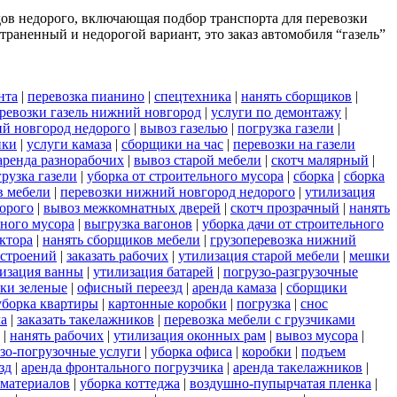
дов недорого, включающая подбор транспорта для перевозки
раненный и недорогой вариант, это заказ автомобиля “газель”
нта
|
перевозка пианино
|
спецтехника
|
нанять сборщиков
|
ревозки газель нижний новгород
|
услуги по демонтажу
|
ий новгород недорого
|
вывоз газелью
|
погрузка газели
|
нки
|
услуги камаза
|
сборщики на час
|
перевозки на газели
аренда разнорабочих
|
вывоз старой мебели
|
скотч малярный
|
рузка газели
|
уборка от строительного мусора
|
сборка
|
сборка
в мебели
|
перевозки нижний новгород недорого
|
утилизация
орого
|
вывоз межкомнатных дверей
|
скотч прозрачный
|
нанять
ьного мусора
|
выгрузка вагонов
|
уборка дачи от строительного
ктора
|
нанять сборщиков мебели
|
грузоперевозка нижний
 строений
|
заказать рабочих
|
утилизация старой мебели
|
мешки
изация ванны
|
утилизация батарей
|
погрузо-разгрузочные
ки зеленые
|
офисный переезд
|
аренда камаза
|
сборщики
уборка квартиры
|
картонные коробки
|
погрузка
|
снос
ла
|
заказать такелажников
|
перевозка мебели с грузчиками
|
нанять рабочих
|
утилизация оконных рам
|
вывоз мусора
|
узо-погрузочные услуги
|
уборка офиса
|
коробки
|
подъем
зд
|
аренда фронтального погрузчика
|
аренда такелажников
|
 материалов
|
уборка коттеджа
|
воздушно-пупырчатая пленка
|