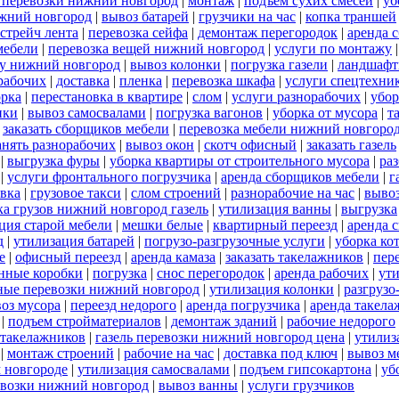
 перевозки нижний новгород
|
монтаж
|
подъем сухих смесей
|
уб
жний новгород
|
вывоз батарей
|
грузчики на час
|
копка траншей
стрейч лента
|
перевозка сейфа
|
демонтаж перегородок
|
аренда 
мебели
|
перевозка вещей нижний новгород
|
услуги по монтажу
ду нижний новгород
|
вывоз колонки
|
погрузка газели
|
ландшафт
орабочих
|
доставка
|
пленка
|
перевозка шкафа
|
услуги спецтехни
орка
|
перестановка в квартире
|
слом
|
услуги разнорабочих
|
убор
ики
|
вывоз самосвалами
|
погрузка вагонов
|
уборка от мусора
|
т
|
заказать сборщиков мебели
|
перевозка мебели нижний новгоро
анять разнорабочих
|
вывоз окон
|
скотч офисный
|
заказать газель
|
выгрузка фуры
|
уборка квартиры от строительного мусора
|
ра
|
услуги фронтального погрузчика
|
аренда сборщиков мебели
|
г
вка
|
грузовое такси
|
слом строений
|
разнорабочие на час
|
выво
ка грузов нижний новгород газель
|
утилизация ванны
|
выгрузка
ция старой мебели
|
мешки белые
|
квартирный переезд
|
аренда 
д
|
утилизация батарей
|
погрузо-разгрузочные услуги
|
уборка ко
е
|
офисный переезд
|
аренда камаза
|
заказать такелажников
|
пер
нные коробки
|
погрузка
|
снос перегородок
|
аренда рабочих
|
ут
ные перевозки нижний новгород
|
утилизация колонки
|
разгрузо
оз мусора
|
переезд недорого
|
аренда погрузчика
|
аренда такела
|
подъем стройматериалов
|
демонтаж зданий
|
рабочие недорого
 такелажников
|
газель перевозки нижний новгород цена
|
утилиз
|
монтаж строений
|
рабочие на час
|
доставка под ключ
|
вывоз м
м новгороде
|
утилизация самосвалами
|
подъем гипсокартона
|
уб
евозки нижний новгород
|
вывоз ванны
|
услуги грузчиков