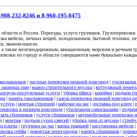
908-232-8246 и 8-960-195-8475
 области и России. Переезды, услуги грузчиков. Грузоперевоз
озка мебели, личных вещей, холодильников, бытовой техники, пе
и, эконом-панели.
, а также железнодорожным, авиационным, морским и речным т
ревозки по городу и области совершаются нами буквально кажд
акелажников
|
частные перевозки нижний новгород
|
утилизация
я оконных рам
|
вывоз строительного мусора
|
коттеджный переез
разгрузо-погрузочные услуги
|
уборка офиса
|
коробки
|
подъем ст
ора
|
нанять такелажников
|
газель перевозки нижний новгород ц
 услуги
|
монтаж строений
|
рабочие на час
|
доставка под ключ
|
 перевозки в нижнем новгороде
|
утилизация самосвалами
|
подъем
азать сборщиков
|
услуги сборщиков
|
автомобильные перевозки 
д
|
монтаж
|
подъем сухих смесей
|
уборка дачи от мусора
|
стрейч
оз плиты
|
грузчики на час
|
копка траншей
|
расстановка мебели
|
евозка сейфа
|
демонтаж перегородок
|
нанять сборщиков
|
перево
щей нижний новгород
|
услуги по монтажу
|
подъем мешков
|
убор