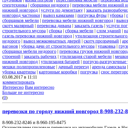
спецтехника
|
сборщики недорого
|
перевозка мебели нижний н
нижний новгород
|
услуги по демонтажу
|
заказать разнорабочи
новгород частники
|
вывоз камазами
|
погрузка фуры
|
уборка
|
сборщиков мебели
|
перевозка мебели нижний новгород
|
вывоз
скотч малярный
|
перевозка дивана
|
заказать газель
|
услуги пог
строительного мусора
|
сборка
|
сборка мебели
|
слом зданий
|
н
газель перевозки нижний новгород
|
утилизация строительного
недорого
|
вывоз межкомнатных дверей
|
скотч прозрачный
|
ар
вагонов
|
уборка дачи от строительного мусора
|
упаковка
|
груз
сборщики мебели недорого
|
перевозка грузов нижний новгород
строений
|
заказать рабочих
|
утилизация старой мебели
|
мешки
нижний новгород
|
утилизация батарей
|
погрузо-разгрузочные 
мешки полипропиленовые
|
дачный переезд
|
аренда самосвала
уборка квартиры
|
картонные коробки
|
погрузка
|
снос перегор
03.08.2017 в 11:11
комментировать
Интересно
Вам интересно
Больше не интересно
(
0
)
перевозки по городу нижний новгород 8-908-232-8
8-908-232-8246 и 8-960-195-8475
Осуществляем грузовые перевозки на автомобилях Газель в Н