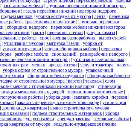
орка дачи от мусора
|
стрейч пленка
|
перевозка мебели
|
монтаж
|
расстановка мебели
|
грузовые перевозки нижний новгород
сборщиков
|
газель перевозки нижний новгород недорого
|
|
подъем мешков
|
уборка коттеджа от мусора
|
лента
|
перевозка
ные работы
|
расстановка в квартире
|
грузовые перевозки
ки
|
сборщики недорого
|
перевозка мебели нижний новгород
ка территорий
|
скотч
|
перевозка стенки
|
услуги камаза
|
акелажные работы
|
снос
|
аренда разнорабочих
|
вывоз старой
д
|
утилизация мусора
|
выгрузка газели
|
уборка от
|
услуги погрузчика
|
услуги сборщиков мебели
|
перевозки
зборка
|
разборка мебели
|
снос зданий
|
разнорабочие недорого
|
азель перевозки нижний новгород
|
утилизация металлолома
|
з оконных рам
|
мешки
|
аренда газели
|
услуги трактора
|
нанять
|
уборка офиса от строительного мусора
|
упаковочный
спецтехники
|
сборщики мебели недорого
|
сборщики мебели на
ттеджа от строительного мусора
|
картон
|
такелаж
|
слом
евозка мебели с грузчиками нижний новгород
|
утилизация
илизация межкомнатных дверей
|
мешки полипропиленовые
|
-погрузочные работы
|
уборка дачи
|
заказать коробки
|
переезд
|
жников
|
заказать перевозку в нижнем новгороде
|
утилизация
|
доставка до квартиры
|
вывоз строительного мусора
|
ация камазами
|
подъем строительных материалов
|
уборка
еталлолома
|
услуги газели
|
аренда трактора
|
земляные работы
|
орка квартиры от мусора
|
воздушно-пузырьковая пленка
|