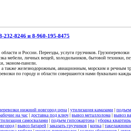
-232-8246 и 8-960-195-8475
 области и России. Переезды, услуги грузчиков. Грузоперевоз
озка мебели, личных вещей, холодильников, бытовой техники, пе
и, эконом-панели.
, а также железнодорожным, авиационным, морским и речным т
ревозки по городу и области совершаются нами буквально кажд
 перевозки нижний новгород цена
|
утилизация камазами
|
подъем
рабочие на час
|
доставка под ключ
|
вывоз металлолома
|
вывоз в
утилизация самосвалами
|
подъем гипсокартона
|
уборка квартиры
овгород
|
вывоз батарей
|
заказать грузчиков
|
копка
|
такелажники
еревозка мебели
|
монтаж перегородок
|
услуги сборщиков
|
авто