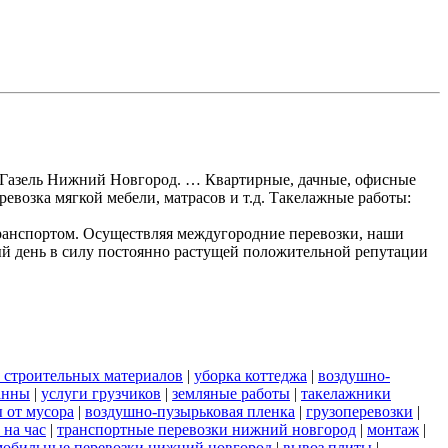
ки Газель Нижний Новгород. … Квартирные, дачные, офисные
ревозка мягкой мебели, матрасов и т.д. Такелажные работы:
ранспортом. Осуществляя междугородние перевозки, наши
ый день в силу постоянно растущей положительной репутации
 строительных материалов
|
уборка коттеджа
|
воздушно-
анны
|
услуги грузчиков
|
земляные работы
|
такелажники
 от мусора
|
воздушно-пузырьковая пленка
|
грузоперевозки
|
 на час
|
транспортные перевозки нижний новгород
|
монтаж
|
мобильные перевозки нижний новгород
|
вывоз плиты
|