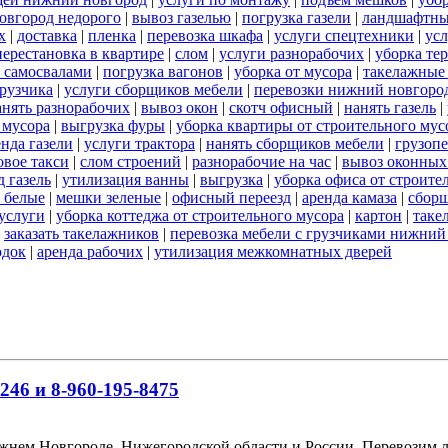
овгород недорого
|
вывоз газелью
|
погрузка газели
|
ландшафтны
х
|
доставка
|
пленка
|
перевозка шкафа
|
услуги спецтехники
|
усл
перестановка в квартире
|
слом
|
услуги разнорабочих
|
уборка те
 самосвалами
|
погрузка вагонов
|
уборка от мусора
|
такелажные
рузчика
|
услуги сборщиков мебели
|
перевозки нижний новгоро
анять разнорабочих
|
вывоз окон
|
скотч офисный
|
нанять газель
|
 мусора
|
выгрузка фуры
|
уборка квартиры от строительного мус
енда газели
|
услуги трактора
|
нанять сборщиков мебели
|
грузоп
овое такси
|
слом строений
|
разнорабочие на час
|
вывоз оконных
 газель
|
утилизация ванны
|
выгрузка
|
уборка офиса от строите
 белые
|
мешки зеленые
|
офисный переезд
|
аренда камаза
|
сборщ
услуги
|
уборка коттеджа от строительного мусора
|
картон
|
таке
|
заказать такелажников
|
перевозка мебели с грузчиками нижний
одок
|
аренда рабочих
|
утилизация межкомнатных дверей
246 и 8-960-195-8475
ижнем Новгороде, Нижегородской области и России. Перевозим 