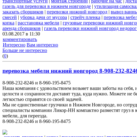
транспортные услуги
|
монтаж строений
|
рабочие на час
|
доста
газель для перевозки в нижнем новгороде
|
утилизация самосва
заказать сборщиков
|
перевозки нижний новгород
|
вывоз ванн
смесей
|
уборка дачи от мусора
|
стрейч пленка
|
перевозка мебе
копка
|
расстановка мебели
|
грузовые перевозки нижний новго
аренда сборщиков
|
газель перевозки нижний новгород недорог
03.08.2017 в 11:30
комментировать
Интересно
Вам интересно
Больше не интересно
(
0
)
перевозка мебели нижний новгород 8-908-232-8246
8-908-232-8246 и 8-960-195-8475
Наша компания с удовольствием возьмет ваши заботы на себя, 
целости и сохранности доставят туда, куда нужно. Можете не 
легкостью справятся со своей задачей.
Мы не единственные грузчики в Нижнем Новгороде, но сотруд
специалисты компании Ликор-НН компактно разместят груз в к
мебели, для переезда.
8-908-232-8246 и 8-960-195-8475