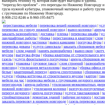
выбирать технику ту, которая Вам будет выгодна и удобна.
“переезд без проблем” - это переезды по Нижнему Новгороду и
груза нужной кубатуры, упаковочный материал и работу грузчи
с грузчиками по Нижнему Новгороду.
8-908-232-8246 и 8-960-195-8475
перестановка мебели
|
перевозка вещей нижний новгород
|
усл
перевозки по городу нижний новгород
|
вывоз колонки
|
аренда
заказать разнорабочих
|
доставка
|
пленка
|
перевозка шкафа
|
ус
ландшафтные работы
|
уборка
|
перестановка в квартире
|
слом
нижний новгород частники
|
вывоз камазами
|
погрузка фуры
|
перевозка дивана
|
услуги самосвала
|
заказать сборщиков мебе
мебели
|
слом зданий
|
нанять разнорабочих
|
вывоз окон
|
скотч
мусора
|
выгрузка фуры
|
уборка квартиры от строительного му
газель
|
услуги фронтального погрузчика
|
аренда сборщиков м
мусора
|
упаковка
|
грузовое такси
|
слом строений
|
разнорабочи
новгород
|
утилизация металлолома
|
выгрузка
|
уборка офиса о
белые
|
квартирный переезд
|
аренда спецтехники
|
сборщики ме
услуги
|
уборка коттеджа от строительного мусора
|
картон
|
так
мебели на час
|
перевозка мебели с грузчиками недорого нижн
перегородок
|
аренда рабочих
|
утилизация межкомнатных двер
нижний новгород
|
утилизация колонки
|
разгрузо-погрузочные
переезд недорого
|
аренда погрузчика
|
услуги такелажников
|
ч
стройматериалов
|
демонтаж зданий
|
рабочие недорого
|
достав
заказать перевозку в нижнем новгороде
|
газель перевозки ниж