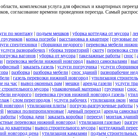
 области, комплексная услуга для офисных и квартирных переез
ков, согласование времени проведения переезда. Самый распрост
уги по монтажу
|
подъем мешков
|
уборка коттеджа от мусора
|
ле
 грузчиков
|
копка погреба
|
расстановка в квартире
|
грузовые пе
луги спецтехники
|
сборщики недорого
|
перевозка мебели нижн
|
услуги разнорабочих
|
уборка территорий
|
скотч
|
перевозка сте
погрузка вагонов
|
уборка от мусора
|
такелажные работы
|
снос
|
ли
|
перевозка мебели нижний новгород
|
вывоз самосвалами
|
выг
 офисный
|
заказать газель
|
услуги погрузчика
|
услуги сборщико
сора
|
разборка
|
разборка мебели
|
снос зданий
|
разнорабочие нед
ебели
|
газель перевозки нижний новгород
|
утилизация строител
е на час
|
вывоз оконных рам
|
мешки
|
аренда газели
|
услуги тра
т строительного мусора
|
упаковочный материал
|
грузчики
|
снос
бели недорого
|
перевозка грузов нижний новгород газель
|
утил
елаж
|
слом перегородок
|
услуги рабочих
|
утилизация окон
|
меш
ий новгород
|
утилизация плиты
|
погрузо-разгрузочные работы
|
ей
|
мешки полипропиленовые
|
дачный переезд
|
аренда самосва
 работы
|
уборка дачи
|
заказать коробки
|
переезд
|
монтаж зданий
астные перевозки нижний новгород
|
утилизация газелью
|
разгр
ка до квартиры
|
вывоз строительного мусора
|
коттеджный перее
ний новгород цена
|
утилизация камазами
|
подъем строительных