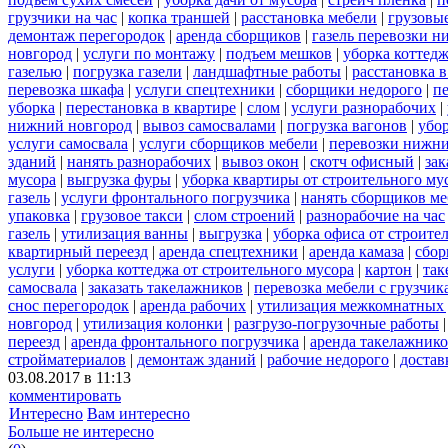
грузчики на час
|
копка траншей
|
расстановка мебели
|
грузовы
демонтаж перегородок
|
аренда сборщиков
|
газель перевозки 
новгород
|
услуги по монтажу
|
подъем мешков
|
уборка коттедж
газелью
|
погрузка газели
|
ландшафтные работы
|
расстановка в
перевозка шкафа
|
услуги спецтехники
|
сборщики недорого
|
п
уборка
|
перестановка в квартире
|
слом
|
услуги разнорабочих
|
нижний новгород
|
вывоз самосвалами
|
погрузка вагонов
|
убор
услуги самосвала
|
услуги сборщиков мебели
|
перевозки нижни
зданий
|
нанять разнорабочих
|
вывоз окон
|
скотч офисный
|
зак
мусора
|
выгрузка фуры
|
уборка квартиры от строительного му
газель
|
услуги фронтального погрузчика
|
нанять сборщиков м
упаковка
|
грузовое такси
|
слом строений
|
разнорабочие на час
газель
|
утилизация ванны
|
выгрузка
|
уборка офиса от строите
квартирный переезд
|
аренда спецтехники
|
аренда камаза
|
сбор
услуги
|
уборка коттеджа от строительного мусора
|
картон
|
так
самосвала
|
заказать такелажников
|
перевозка мебели с грузчи
снос перегородок
|
аренда рабочих
|
утилизация межкомнатных 
новгород
|
утилизация колонки
|
разгрузо-погрузочные работы
переезд
|
аренда фронтального погрузчика
|
аренда такелажник
стройматериалов
|
демонтаж зданий
|
рабочие недорого
|
достав
03.08.2017 в 11:13
комментировать
Интересно
Вам интересно
Больше не интересно