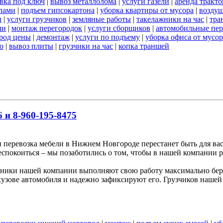
вка под ключ
|
вывоз металлолома
|
услуги газели
|
аренда тракто
лами
|
подъем гипсокартона
|
уборка квартиры от мусора
|
воздуш
ы
|
услуги грузчиков
|
земляные работы
|
такелажники на час
|
тра
ли
|
монтаж перегородок
|
услуги сборщиков
|
автомобильные пер
род цены
|
демонтаж
|
услуги по подъему
|
уборка офиса от мусор
о
|
вывоз плиты
|
грузчики на час
|
копка траншей
 и 8-960-195-8475
и перевозка мебели в Нижнем Новгороде перестанет быть для вас
беспокоиться – мы позаботились о том, чтобы в нашей компании р
ники нашей компании выполняют свою работу максимально бере
узове автомобиля и надежно зафиксируют его. Грузчиков нашей 