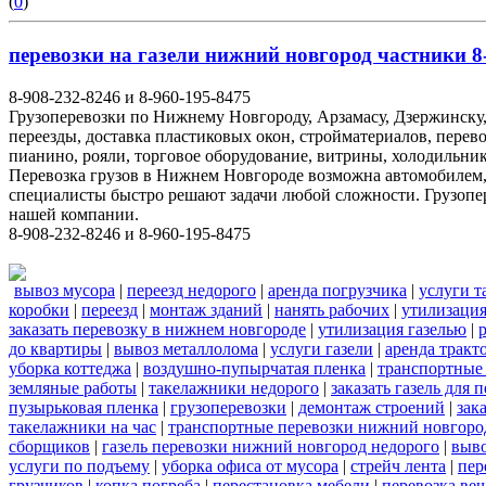
(
0
)
перевозки на газели нижний новгород частники 8-
8-908-232-8246 и 8-960-195-8475
Грузоперевозки по Нижнему Новгороду, Арзамасу, Дзержинску,
переезды, доставка пластиковых окон, стройматериалов, перев
пианино, рояли, торговое оборудование, витрины, холодильник
Перевозка грузов в Нижнем Новгороде возможна автомобилем
специалисты быстро решают задачи любой сложности. Грузопе
нашей компании.
8-908-232-8246 и 8-960-195-8475
вывоз мусора
|
переезд недорого
|
аренда погрузчика
|
услуги т
коробки
|
переезд
|
монтаж зданий
|
нанять рабочих
|
утилизаци
заказать перевозку в нижнем новгороде
|
утилизация газелью
|
до квартиры
|
вывоз металлолома
|
услуги газели
|
аренда тракт
уборка коттеджа
|
воздушно-пупырчатая пленка
|
транспортные
земляные работы
|
такелажники недорого
|
заказать газель для
пузырьковая пленка
|
грузоперевозки
|
демонтаж строений
|
зак
такелажники на час
|
транспортные перевозки нижний новгоро
сборщиков
|
газель перевозки нижний новгород недорого
|
выв
услуги по подъему
|
уборка офиса от мусора
|
стрейч лента
|
пер
грузчиков
|
копка погреба
|
перестановка мебели
|
перевозка ве