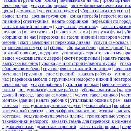
заказать грузчиков
|
копка
|
такелажники на час
|
транспортные
перегородок
|
услуги сборщиков
|
автомобильные перевозки ни
цены
|
демонтаж
|
услуги по подъему
|
уборка офиса от мусора
|
вывоз плиты
|
аренда грузчиков
|
копка погреба
|
перестановка 
пианино
|
спецтехника
|
нанять сборщиков
|
перевозки по горо
газель нижний новгород
|
услуги по демонтажу
|
заказать разн
недорого
|
вывоз газелью
|
вывоз камазами
|
погрузка фуры
|
уб
сборщики на час
|
перевозки на газели нижний новгород частн
мебели
|
скотч малярный
|
перевозка дивана
|
услуги самосвала
строительного мусора
|
сборка
|
сборка мебели
|
слом зданий
|
н
нижний новгород недорого
|
утилизация строительного мусора
вывоз межкомнатных дверей
|
скотч прозрачный
|
нанять газель
выгрузка вагонов
|
уборка дачи от строительного мусора
|
упако
сборщиков мебели
|
грузоперевозка нижний новгород
|
перевоз
материал
|
грузчики
|
снос строений
|
заказать рабочих
|
утилиза
час
|
перевозка мебели с грузчиками недорого нижний новгоро
перегородок
|
услуги рабочих
|
утилизация окон
|
мешки зелены
плиты
|
погрузо-разгрузочные работы
|
уборка квартиры
|
карто
дачный переезд
|
аренда самосвала
|
услуги такелажников
|
част
монтаж зданий
|
нанять рабочих
|
утилизация оконных рам
|
выв
газелью
|
разгрузо-погрузочные услуги
|
уборка офиса
|
коробки
коттеджный переезд
|
аренда фронтального погрузчика
|
нанять
коттеджа
|
воздушно-пупырчатая пленка
|
транспортные услуги
такелажники недорого
|
заказать газель для перевозки в нижне
грузоперевозки
|
демонтаж строений
|
заказать сборщиков
|
пер