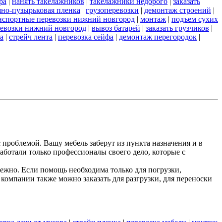
ра
|
нанять такелажников
|
такелажники недорого
|
заказать
но-пузырьковая пленка
|
грузоперевозки
|
демонтаж строений
|
нспортные перевозки нижний новгород
|
монтаж
|
подъем сухих
евозки нижний новгород
|
вывоз батарей
|
заказать грузчиков
|
а
|
стрейч лента
|
перевозка сейфа
|
демонтаж перегородок
|
 проблемой. Вашу мебель заберут из пункта назначения и в
аботали только профессионалы своего дело, которые с
жно. Если помощь необходима только для погрузки,
компании также можно заказать для разгрузки, для переноски