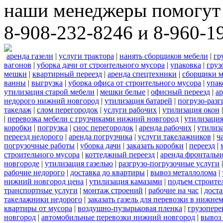
наши менеджеры помогут 
8-908-232-8246 и 8-960-1
аренда газели
|
услуги трактора
|
нанять сборщиков мебели
|
гр
вагонов
|
уборка дачи от строительного мусора
|
упаковка
|
груз
мешки
|
квартирный переезд
|
аренда спецтехники
|
сборщики м
ванны
|
выгрузка
|
уборка офиса от строительного мусора
|
упак
утилизация старой мебели
|
мешки белые
|
офисный переезд
|
ар
недорого нижний новгород
|
утилизация батарей
|
погрузо-разг
такелаж
|
слом перегородок
|
услуги рабочих
|
утилизация окон
|
перевозка мебели с грузчиками нижний новгород
|
утилизаци
коробки
|
погрузка
|
снос перегородок
|
аренда рабочих
|
утилиз
переезд недорого
|
аренда погрузчика
|
услуги такелажников
|
ч
погрузочные работы
|
уборка дачи
|
заказать коробки
|
переезд
|
строительного мусора
|
коттеджный переезд
|
аренда фронтальн
новгороде
|
утилизация газелью
|
разгрузо-погрузочные услуги
рабочие недорого
|
доставка до квартиры
|
вывоз металлолома
|
нижний новгород цена
|
утилизация камазами
|
подъем строите
транспортные услуги
|
монтаж строений
|
рабочие на час
|
доста
такелажники недорого
|
заказать газель для перевозки в нижне
квартиры от мусора
|
воздушно-пузырьковая пленка
|
грузопере
новгород
|
автомобильные перевозки нижний новгород
|
вывоз