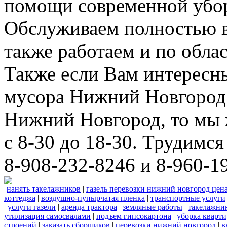
помощи современной убор
Обслуживаем полностью в
также работаем и по облас
Также если Вам интересны
мусора Нижний Новгород 
Нижний Новгород, то мы 
с 8-30 до 18-30. Трудимс
8-908-232-8246 и 8-960-1
нанять такелажников
|
газель перевозки нижний новгород цен
коттеджа
|
воздушно-пупырчатая пленка
|
транспортные услуги
|
услуги газели
|
аренда трактора
|
земляные работы
|
такелажни
утилизация самосвалами
|
подъем гипсокартона
|
уборка кварти
строений
|
заказать сборщиков
|
перевозки нижний новгород
|
в