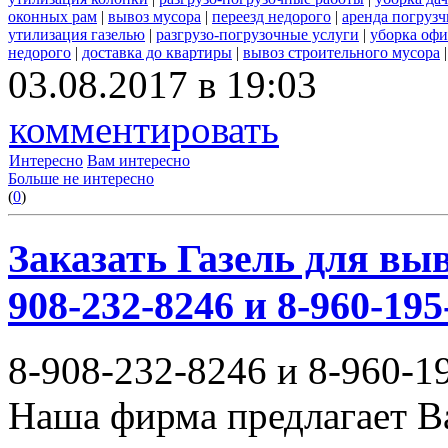
оконных рам
|
вывоз мусора
|
переезд недорого
|
аренда погрузч
утилизация газелью
|
разгрузо-погрузочные услуги
|
уборка офи
недорого
|
доставка до квартиры
|
вывоз строительного мусора
03.08.2017 в 19:03
комментировать
Интересно
Вам интересно
Больше не интересно
(
0
)
Заказать Газель для выв
908-232-8246 и 8-960-195
8-908-232-8246 и 8-960-1
Наша фирма предлагает В