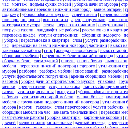
час
|
монтаж
|
подъем сухих смесей
|
уборка дачи от мусора
|
стр
автомобильные перевозки нижний новгород
|
вывоз батарей
|
г
подъему
|
уборка офиса от мусора
|
стрейч лента
|
перевозка сей
новгород недорого
|
вывоз плиты
|
аренда грузчиков
|
копка пог
коттеджа от мусора
|
лента
|
перевозка пианино
|
спецтехника
|
погрузка газели
|
ландшафтные работы
|
расстановка в квартире
перевозка шкафа
|
услуги спецтехники
|
сборщики недорого
|
п
|
уборка
|
перестановка в квартире
|
слом
|
услуги разнорабочих
час
|
перевозки на газели нижний новгород частники
|
вывоз к
такелажные работы
|
снос
|
аренда разнорабочих
|
вывоз старой
сборщиков мебели
|
перевозка мебели нижний новгород
|
утили
сборка мебели
|
слом зданий
|
нанять разнорабочих
|
вывоз окон
мебели
|
перевозки нижний новгород недорого
|
утилизация ст
мусора
|
разборка
|
разборка мебели
|
снос зданий
|
разнорабочие
услуги фронтального погрузчика
|
аренда сборщиков мебели
|
г
вагонов
|
уборка дачи от строительного мусора
|
упаковка
|
груз
мешки
|
аренда газели
|
услуги трактора
|
нанять сборщиков меб
газель
|
утилизация ванны
|
выгрузка
|
уборка офиса от строите
рабочих
|
утилизация старой мебели
|
мешки белые
|
квартирный
мебели с грузчиками недорого нижний новгород
|
утилизация 
мусора
|
картон
|
такелаж
|
слом перегородок
|
услуги рабочих
|
сборщики мебели на час
|
заказать такелажников
|
перевозка ме
разгрузочные работы
|
уборка квартиры
|
картонные коробки
|
п
дверей
|
мешки полипропиленовые
|
дачный переезд
|
аренда са
утилизация колонки
|
разгрузо-погрузочные работы
|
уборка да