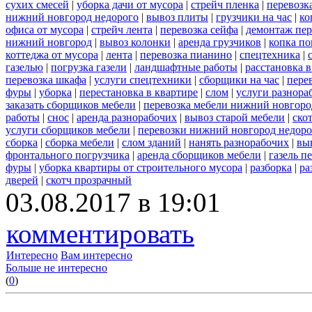
сухих смесей
|
уборка дачи от мусора
|
стрейч пленка
|
перевозк
нижний новгород недорого
|
вывоз плиты
|
грузчики на час
|
ко
офиса от мусора
|
стрейч лента
|
перевозка сейфа
|
демонтаж пер
нижний новгород
|
вывоз колонки
|
аренда грузчиков
|
копка по
коттеджа от мусора
|
лента
|
перевозка пианино
|
спецтехника
|
газелью
|
погрузка газели
|
ландшафтные работы
|
расстановка в
перевозка шкафа
|
услуги спецтехники
|
сборщики на час
|
пере
фуры
|
уборка
|
перестановка в квартире
|
слом
|
услуги разнора
заказать сборщиков мебели
|
перевозка мебели нижний новгоро
работы
|
снос
|
аренда разнорабочих
|
вывоз старой мебели
|
ско
услуги сборщиков мебели
|
перевозки нижний новгород недоро
сборка
|
сборка мебели
|
слом зданий
|
нанять разнорабочих
|
вы
фронтального погрузчика
|
аренда сборщиков мебели
|
газель п
фуры
|
уборка квартиры от строительного мусора
|
разборка
|
ра
дверей
|
скотч прозрачный
03.08.2017 в 19:01
комментировать
Интересно
Вам интересно
Больше не интересно
(
0
)