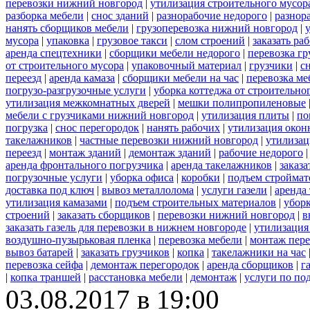
перевозки нижний новгород
|
утилизация строительного мусор
разборка мебели
|
снос зданий
|
разнорабочие недорого
|
разнор
нанять сборщиков мебели
|
грузоперевозка нижний новгород
|
мусора
|
упаковка
|
грузовое такси
|
слом строений
|
заказать ра
аренда спецтехники
|
сборщики мебели недорого
|
перевозка гр
от строительного мусора
|
упаковочный материал
|
грузчики
|
с
переезд
|
аренда камаза
|
сборщики мебели на час
|
перевозка ме
погрузо-разгрузочные услуги
|
уборка коттеджа от строительно
утилизация межкомнатных дверей
|
мешки полипропиленовые
мебели с грузчиками нижний новгород
|
утилизация плиты
|
по
погрузка
|
снос перегородок
|
нанять рабочих
|
утилизация окон
такелажников
|
частные перевозки нижний новгород
|
утилизац
переезд
|
монтаж зданий
|
демонтаж зданий
|
рабочие недорого
аренда фронтального погрузчика
|
аренда такелажников
|
заказ
погрузочные услуги
|
уборка офиса
|
коробки
|
подъем строймат
доставка под ключ
|
вывоз металлолома
|
услуги газели
|
аренда
утилизация камазами
|
подъем строительных материалов
|
уборк
строений
|
заказать сборщиков
|
перевозки нижний новгород
|
в
заказать газель для перевозки в нижнем новгороде
|
утилизация
воздушно-пузырьковая пленка
|
перевозка мебели
|
монтаж пере
вывоз батарей
|
заказать грузчиков
|
копка
|
такелажники на час
перевозка сейфа
|
демонтаж перегородок
|
аренда сборщиков
|
г
|
копка траншей
|
расстановка мебели
|
демонтаж
|
услуги по по
03.08.2017 в 19:00