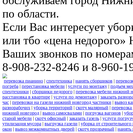
обслуживаем город Нижни
по области.
Если Вас интересует убо
или тбо «цена недорого»
Ваших звонков по номера
8-908-232-8246 и 8-960-1
перевозка пианино
|
спецтехника
|
нанять сборщиков
|
перевоз
погреба
|
перестановка мебели
|
услуги по монтажу
|
подъем ме
спецтехники
|
сборщики недорого
|
перевозка мебели нижний н
расстановка в квартире
|
услуги по демонтажу
|
заказать разнор
час
|
перевозки на газели нижний новгород частники
|
вывоз к
разнорабочих
|
уборка территорий
|
скотч малярный
|
перевозка
нижний новгород
|
вывоз самосвалами
|
погрузка вагонов
|
убор
старой мебели
|
скотч офисный
|
заказать газель
|
услуги погруз
утилизация мусора
|
выгрузка газели
|
уборка от строительного
окон
|
вывоз межкомнатных дверей
|
скотч прозрачный
|
нанять 