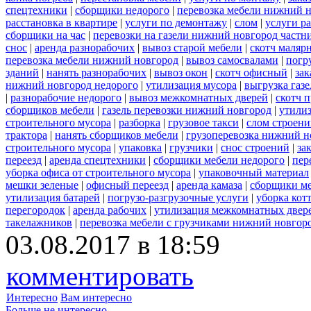
спецтехники
|
сборщики недорого
|
перевозка мебели нижний н
расстановка в квартире
|
услуги по демонтажу
|
слом
|
услуги р
сборщики на час
|
перевозки на газели нижний новгород частн
снос
|
аренда разнорабочих
|
вывоз старой мебели
|
скотч маляр
перевозка мебели нижний новгород
|
вывоз самосвалами
|
погр
зданий
|
нанять разнорабочих
|
вывоз окон
|
скотч офисный
|
зак
нижний новгород недорого
|
утилизация мусора
|
выгрузка газ
|
разнорабочие недорого
|
вывоз межкомнатных дверей
|
скотч 
сборщиков мебели
|
газель перевозки нижний новгород
|
утилиз
строительного мусора
|
разборка
|
грузовое такси
|
слом строен
трактора
|
нанять сборщиков мебели
|
грузоперевозка нижний н
строительного мусора
|
упаковка
|
грузчики
|
снос строений
|
за
переезд
|
аренда спецтехники
|
сборщики мебели недорого
|
пер
уборка офиса от строительного мусора
|
упаковочный материал
мешки зеленые
|
офисный переезд
|
аренда камаза
|
сборщики ме
утилизация батарей
|
погрузо-разгрузочные услуги
|
уборка кот
перегородок
|
аренда рабочих
|
утилизация межкомнатных двер
такелажников
|
перевозка мебели с грузчиками нижний новгор
03.08.2017 в 18:59
комментировать
Интересно
Вам интересно
Больше не интересно