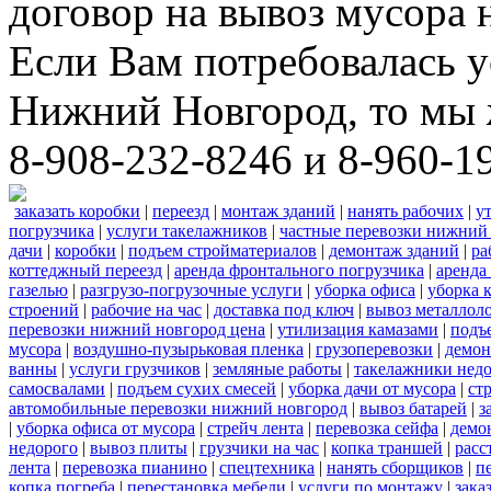
договор на вывоз мусора 
Если Вам потребовалась у
Нижний Новгород, то мы 
8-908-232-8246 и 8-960-1
заказать коробки
|
переезд
|
монтаж зданий
|
нанять рабочих
|
у
погрузчика
|
услуги такелажников
|
частные перевозки нижний
дачи
|
коробки
|
подъем стройматериалов
|
демонтаж зданий
|
ра
коттеджный переезд
|
аренда фронтального погрузчика
|
аренда
газелью
|
разгрузо-погрузочные услуги
|
уборка офиса
|
уборка 
строений
|
рабочие на час
|
доставка под ключ
|
вывоз металлол
перевозки нижний новгород цена
|
утилизация камазами
|
подъ
мусора
|
воздушно-пузырьковая пленка
|
грузоперевозки
|
демон
ванны
|
услуги грузчиков
|
земляные работы
|
такелажники нед
самосвалами
|
подъем сухих смесей
|
уборка дачи от мусора
|
ст
автомобильные перевозки нижний новгород
|
вывоз батарей
|
з
|
уборка офиса от мусора
|
стрейч лента
|
перевозка сейфа
|
демо
недорого
|
вывоз плиты
|
грузчики на час
|
копка траншей
|
расс
лента
|
перевозка пианино
|
спецтехника
|
нанять сборщиков
|
п
копка погреба
|
перестановка мебели
|
услуги по монтажу
|
зака