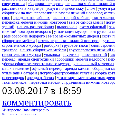
спецтехники
|
сборщики недорого
|
перевозка мебели нижний н
расстановка в квартире
|
услуги по демонтажу
|
слом
|
услуги р
сборщики на час
|
перевозки на газели нижний новгород частн
снос
|
аренда разнорабочих
|
вывоз старой мебели
|
скотч маляр
перевозка мебели нижний новгород
|
вывоз самосвалами
|
погр
зданий
|
нанять разнорабочих
|
вывоз окон
|
скотч офисный
|
зак
нижний новгород недорого
|
утилизация мусора
|
выгрузка газ
|
разнорабочие недорого
|
вывоз межкомнатных дверей
|
скотч 
сборщиков мебели
|
газель перевозки нижний новгород
|
утилиз
строительного мусора
|
разборка
|
грузовое такси
|
слом строен
трактора
|
нанять сборщиков мебели
|
грузоперевозка нижний н
строительного мусора
|
упаковка
|
грузчики
|
снос строений
|
за
переезд
|
аренда спецтехники
|
сборщики мебели недорого
|
пер
уборка офиса от строительного мусора
|
упаковочный материал
мешки зеленые
|
офисный переезд
|
аренда камаза
|
сборщики ме
утилизация батарей
|
погрузо-разгрузочные услуги
|
уборка кот
перегородок
|
аренда рабочих
|
утилизация межкомнатных двер
такелажников
|
перевозка мебели с грузчиками нижний новгор
03.08.2017 в 18:59
комментировать
Интересно
Вам интересно
Больше не интересно