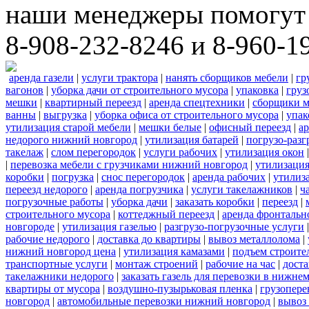
наши менеджеры помогут 
8-908-232-8246 и 8-960-1
аренда газели
|
услуги трактора
|
нанять сборщиков мебели
|
гр
вагонов
|
уборка дачи от строительного мусора
|
упаковка
|
груз
мешки
|
квартирный переезд
|
аренда спецтехники
|
сборщики м
ванны
|
выгрузка
|
уборка офиса от строительного мусора
|
упак
утилизация старой мебели
|
мешки белые
|
офисный переезд
|
ар
недорого нижний новгород
|
утилизация батарей
|
погрузо-разг
такелаж
|
слом перегородок
|
услуги рабочих
|
утилизация окон
|
перевозка мебели с грузчиками нижний новгород
|
утилизаци
коробки
|
погрузка
|
снос перегородок
|
аренда рабочих
|
утилиз
переезд недорого
|
аренда погрузчика
|
услуги такелажников
|
ч
погрузочные работы
|
уборка дачи
|
заказать коробки
|
переезд
|
строительного мусора
|
коттеджный переезд
|
аренда фронтальн
новгороде
|
утилизация газелью
|
разгрузо-погрузочные услуги
рабочие недорого
|
доставка до квартиры
|
вывоз металлолома
|
нижний новгород цена
|
утилизация камазами
|
подъем строите
транспортные услуги
|
монтаж строений
|
рабочие на час
|
доста
такелажники недорого
|
заказать газель для перевозки в нижне
квартиры от мусора
|
воздушно-пузырьковая пленка
|
грузопере
новгород
|
автомобильные перевозки нижний новгород
|
вывоз