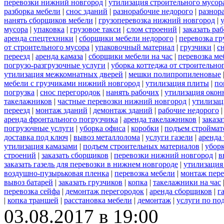
перевозки нижний новгород
|
утилизация строительного мусор
разборка мебели
|
снос зданий
|
разнорабочие недорого
|
разнор
нанять сборщиков мебели
|
грузоперевозка нижний новгород
|
мусора
|
упаковка
|
грузовое такси
|
слом строений
|
заказать ра
аренда спецтехники
|
сборщики мебели недорого
|
перевозка гр
от строительного мусора
|
упаковочный материал
|
грузчики
|
с
переезд
|
аренда камаза
|
сборщики мебели на час
|
перевозка ме
погрузо-разгрузочные услуги
|
уборка коттеджа от строительно
утилизация межкомнатных дверей
|
мешки полипропиленовые
мебели с грузчиками нижний новгород
|
утилизация плиты
|
по
погрузка
|
снос перегородок
|
нанять рабочих
|
утилизация окон
такелажников
|
частные перевозки нижний новгород
|
утилизац
переезд
|
монтаж зданий
|
демонтаж зданий
|
рабочие недорого
аренда фронтального погрузчика
|
аренда такелажников
|
заказ
погрузочные услуги
|
уборка офиса
|
коробки
|
подъем строймат
доставка под ключ
|
вывоз металлолома
|
услуги газели
|
аренда
утилизация камазами
|
подъем строительных материалов
|
уборк
строений
|
заказать сборщиков
|
перевозки нижний новгород
|
в
заказать газель для перевозки в нижнем новгороде
|
утилизация
воздушно-пузырьковая пленка
|
перевозка мебели
|
монтаж пере
вывоз батарей
|
заказать грузчиков
|
копка
|
такелажники на час
перевозка сейфа
|
демонтаж перегородок
|
аренда сборщиков
|
г
|
копка траншей
|
расстановка мебели
|
демонтаж
|
услуги по по
03.08.2017 в 19:00