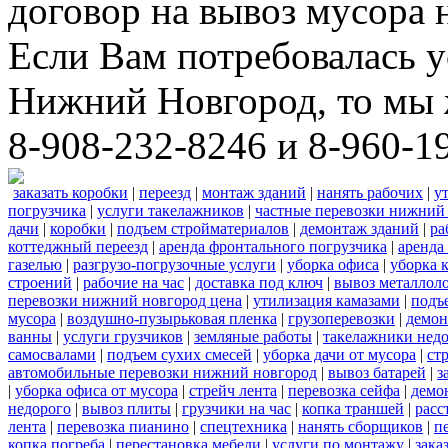
договор на вывоз мусора 
Если Вам потребовалась у
Нижний Новгород, то мы 
8-908-232-8246 и 8-960-1
заказать коробки
|
переезд
|
монтаж зданий
|
нанять рабочих
|
у
погрузчика
|
услуги такелажников
|
частные перевозки нижний
дачи
|
коробки
|
подъем стройматериалов
|
демонтаж зданий
|
ра
коттеджный переезд
|
аренда фронтального погрузчика
|
аренда
газелью
|
разгрузо-погрузочные услуги
|
уборка офиса
|
уборка 
строений
|
рабочие на час
|
доставка под ключ
|
вывоз металлол
перевозки нижний новгород цена
|
утилизация камазами
|
подъ
мусора
|
воздушно-пузырьковая пленка
|
грузоперевозки
|
демон
ванны
|
услуги грузчиков
|
земляные работы
|
такелажники нед
самосвалами
|
подъем сухих смесей
|
уборка дачи от мусора
|
ст
автомобильные перевозки нижний новгород
|
вывоз батарей
|
з
|
уборка офиса от мусора
|
стрейч лента
|
перевозка сейфа
|
демо
недорого
|
вывоз плиты
|
грузчики на час
|
копка траншей
|
расс
лента
|
перевозка пианино
|
спецтехника
|
нанять сборщиков
|
п
копка погреба
|
перестановка мебели
|
услуги по монтажу
|
зака