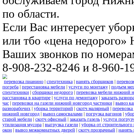
обслуживаем город Нижни
по области.
Если Вас интересует убо
или тбо «цена недорого»
Ваших звонков по номера
8-908-232-8246 и 8-960-1
перевозка пианино
|
спецтехника
|
нанять сборщиков
|
перевоз
погреба
|
перестановка мебели
|
услуги по монтажу
|
подъем ме
спецтехники
|
сборщики недорого
|
перевозка мебели нижний н
расстановка в квартире
|
услуги по демонтажу
|
заказать разнор
час
|
перевозки на газели нижний новгород частники
|
вывоз к
разнорабочих
|
уборка территорий
|
скотч малярный
|
перевозка
нижний новгород
|
вывоз самосвалами
|
погрузка вагонов
|
убор
старой мебели
|
скотч офисный
|
заказать газель
|
услуги погруз
утилизация мусора
|
выгрузка газели
|
уборка от строительного
окон
|
вывоз межкомнатных дверей
|
скотч прозрачный
|
нанять 