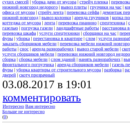
сухих смесей
|
уборка дачи от мусора
|
стрейч пленка
|
перевозк
нижний новгород недорого
|
вывоз плиты
|
грузчики на час
|
ко
офиса от мусора
|
стрейч лента
|
перевозка сейфа
|
демонтаж пер
нижний новгород
|
вывоз колонки
|
аренда грузчиков
|
копка по
коттеджа от мусора
|
лента
|
перевозка пианино
|
спецтехника
|
газелью
|
погрузка газели
|
ландшафтные работы
|
расстановка в
перевозка шкафа
|
услуги спецтехники
|
сборщики на час
|
пере
фуры
|
уборка
|
перестановка в квартире
|
слом
|
услуги разнора
заказать сборщиков мебели
|
перевозка мебели нижний новгоро
работы
|
снос
|
аренда разнорабочих
|
вывоз старой мебели
|
ско
услуги сборщиков мебели
|
перевозки нижний новгород недоро
сборка
|
сборка мебели
|
слом зданий
|
нанять разнорабочих
|
вы
фронтального погрузчика
|
аренда сборщиков мебели
|
газель п
фуры
|
уборка квартиры от строительного мусора
|
разборка
|
ра
дверей
|
скотч прозрачный
03.08.2017 в 19:01
комментировать
Интересно
Вам интересно
Больше не интересно
(
0
)