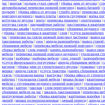
час
|
монтаж
|
подъем сухих смесей
|
уборка дачи от мусора
|
стр
автомобильные перевозки нижний новгород
|
вывоз батарей
|
г
подъему
|
уборка офиса от мусора
|
стрейч лента
|
перевозка сей
новгород недорого
|
вывоз плиты
|
аренда грузчиков
|
копка пог
коттеджа от мусора
|
лента
|
перевозка пианино
|
спецтехника
|
погрузка газели
|
ландшафтные работы
|
расстановка в квартире
перевозка шкафа
|
услуги спецтехники
|
сборщики недорого
|
п
|
уборка
|
перестановка в квартире
|
слом
|
услуги разнорабочих
час
|
перевозки на газели нижний новгород частники
|
вывоз к
такелажные работы
|
снос
|
аренда разнорабочих
|
вывоз старой
сборщиков мебели
|
перевозка мебели нижний новгород
|
утили
сборка мебели
|
слом зданий
|
нанять разнорабочих
|
вывоз окон
мебели
|
перевозки нижний новгород недорого
|
утилизация ст
мусора
|
разборка
|
разборка мебели
|
снос зданий
|
разнорабочие
услуги фронтального погрузчика
|
аренда сборщиков мебели
|
г
вагонов
|
уборка дачи от строительного мусора
|
упаковка
|
груз
мешки
|
аренда газели
|
услуги трактора
|
нанять сборщиков меб
газель
|
утилизация ванны
|
выгрузка
|
уборка офиса от строите
рабочих
|
утилизация старой мебели
|
мешки белые
|
квартирный
мебели с грузчиками недорого нижний новгород
|
утилизация 
мусора
|
картон
|
такелаж
|
слом перегородок
|
услуги рабочих
|
сборщики мебели на час
|
заказать такелажников
|
перевозка ме
разгрузочные работы
|
уборка квартиры
|
картонные коробки
|
п
дверей
|
мешки полипропиленовые
|
дачный переезд
|
аренда са
утилизация колонки
|
разгрузо-погрузочные работы
|
уборка да