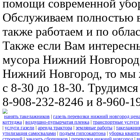
помощи современной убор
Обслуживаем полностью в
также работаем и по облас
Также если Вам интересны
мусора Нижний Новгород 
Нижний Новгород, то мы 
с 8-30 до 18-30. Трудимс
8-908-232-8246 и 8-960-1
нанять такелажников
|
газель перевозки нижний новгород цен
коттеджа
|
воздушно-пупырчатая пленка
|
транспортные услуги
|
услуги газели
|
аренда трактора
|
земляные работы
|
такелажни
утилизация самосвалами
|
подъем гипсокартона
|
уборка кварти
строений
|
заказать сборщиков
|
перевозки нижний новгород
|
в