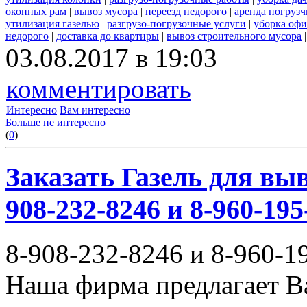
оконных рам
|
вывоз мусора
|
переезд недорого
|
аренда погрузч
утилизация газелью
|
разгрузо-погрузочные услуги
|
уборка офи
недорого
|
доставка до квартиры
|
вывоз строительного мусора
03.08.2017 в 19:03
комментировать
Интересно
Вам интересно
Больше не интересно
(
0
)
Заказать Газель для выв
908-232-8246 и 8-960-195
8-908-232-8246 и 8-960-1
Наша фирма предлагает В