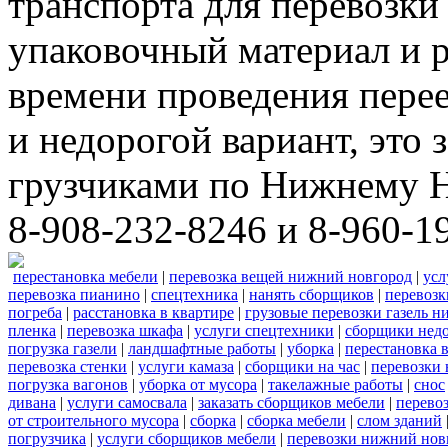
транспорта для перевозки
упаковочный материал и р
времени проведения пере
и недорогой вариант, это 
грузчиками по Нижнему Н
8-908-232-8246 и 8-960-1
перестановка мебели
|
перевозка вещей нижний новгород
|
усл
перевозка пианино
|
спецтехника
|
нанять сборщиков
|
перевозк
погреба
|
расстановка в квартире
|
грузовые перевозки газель 
пленка
|
перевозка шкафа
|
услуги спецтехники
|
сборщики нед
погрузка газели
|
ландшафтные работы
|
уборка
|
перестановка 
перевозка стенки
|
услуги камаза
|
сборщики на час
|
перевозки 
погрузка вагонов
|
уборка от мусора
|
такелажные работы
|
снос
дивана
|
услуги самосвала
|
заказать сборщиков мебели
|
перево
от строительного мусора
|
сборка
|
сборка мебели
|
слом зданий
погрузчика
|
услуги сборщиков мебели
|
перевозки нижний нов