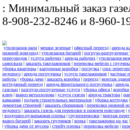
: Минимальный заказ газел
8-908-232-8246 и 8-960-1
утилизация окон
|
мешки зеленые
|
офисный переезд
|
аренда к
нижний новгород
|
утилизация батарей
|
погрузо-разгрузочные 
перегородок
|
услуги рабочих
|
аренда рабочих
|
утилизация ме
самосвала
|
заказать такелажников
|
перевозка мебели с грузчи
уборка квартиры
|
картонные коробки
|
погрузка
|
снос перегор
недорого
|
аренда погрузчика
|
услуги такелажников
|
частные 
работы
|
уборка дачи
|
заказать коробки
|
переезд
|
монтаж здани
коттеджный переезд
|
аренда фронтального погрузчика
|
аренда
газелью
|
разгрузо-погрузочные услуги
|
уборка офиса
|
коробки
ключ
|
вывоз металлолома
|
услуги газели
|
аренда трактора
|
на
камазами
|
подъем строительных материалов
|
уборка коттеджа
демонтаж строений
|
заказать сборщиков
|
перевозки нижний н
недорого
|
заказать газель для перевозки в нижнем новгороде
|
|
воздушно-пузырьковая пленка
|
грузоперевозки
|
монтаж пере
вывоз батарей
|
заказать грузчиков
|
копка
|
такелажники на час
|
уборка дачи от мусора
|
стрейч пленка
|
перевозка мебели
|
пер