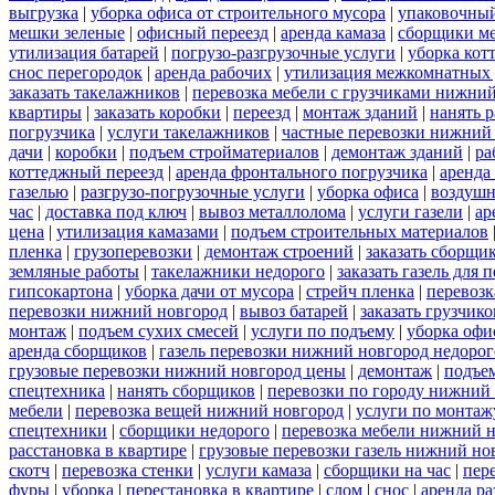
выгрузка
|
уборка офиса от строительного мусора
|
упаковочный
мешки зеленые
|
офисный переезд
|
аренда камаза
|
сборщики ме
утилизация батарей
|
погрузо-разгрузочные услуги
|
уборка кот
снос перегородок
|
аренда рабочих
|
утилизация межкомнатных 
заказать такелажников
|
перевозка мебели с грузчиками нижни
квартиры
|
заказать коробки
|
переезд
|
монтаж зданий
|
нанять 
погрузчика
|
услуги такелажников
|
частные перевозки нижний
дачи
|
коробки
|
подъем стройматериалов
|
демонтаж зданий
|
ра
коттеджный переезд
|
аренда фронтального погрузчика
|
аренда
газелью
|
разгрузо-погрузочные услуги
|
уборка офиса
|
воздушн
час
|
доставка под ключ
|
вывоз металлолома
|
услуги газели
|
ар
цена
|
утилизация камазами
|
подъем строительных материалов
пленка
|
грузоперевозки
|
демонтаж строений
|
заказать сборщи
земляные работы
|
такелажники недорого
|
заказать газель для
гипсокартона
|
уборка дачи от мусора
|
стрейч пленка
|
перевозк
перевозки нижний новгород
|
вывоз батарей
|
заказать грузчико
монтаж
|
подъем сухих смесей
|
услуги по подъему
|
уборка офи
аренда сборщиков
|
газель перевозки нижний новгород недорог
грузовые перевозки нижний новгород цены
|
демонтаж
|
подъе
спецтехника
|
нанять сборщиков
|
перевозки по городу нижний
мебели
|
перевозка вещей нижний новгород
|
услуги по монтаж
спецтехники
|
сборщики недорого
|
перевозка мебели нижний н
расстановка в квартире
|
грузовые перевозки газель нижний но
скотч
|
перевозка стенки
|
услуги камаза
|
сборщики на час
|
пер
фуры
|
уборка
|
перестановка в квартире
|
слом
|
снос
|
аренда р