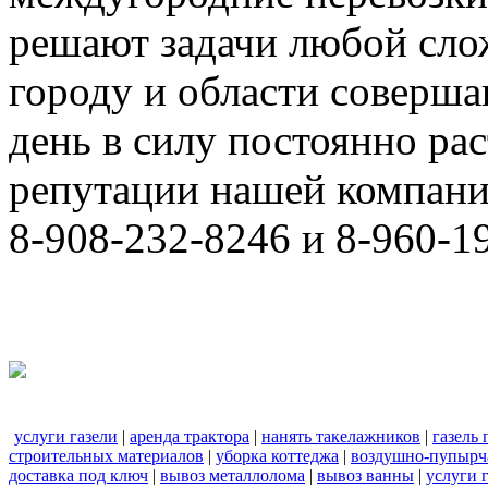
решают задачи любой сло
городу и области соверш
день в силу постоянно р
репутации нашей компани
8-908-232-8246 и 8-960-1
услуги газели
|
аренда трактора
|
нанять такелажников
|
газель
строительных материалов
|
уборка коттеджа
|
воздушно-пупырч
доставка под ключ
|
вывоз металлолома
|
вывоз ванны
|
услуги 