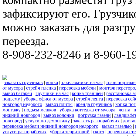
зафиксируют его. Грузчи
можно заказать для разгру
переезда.
8-908-232-8246 и 8-960-1
заказать грузчиков
|
копка
|
такелажники на час
|
транспортные
от мусора
|
стрейч пленка
|
перевозка мебели
|
монтаж перегоро
вывоз батарей
|
грузчики на час
|
копка траншей
|
расстановка 
подъему
|
уборка офиса от мусора
|
стрейч лента
|
перевозка сей
новгород недорого
|
вывоз плиты
|
аренда грузчиков
|
копка пог
монтажу
|
подъем мешков
|
уборка коттеджа от мусора
|
лента
|
п
нижний новгород
|
вывоз колонки
|
погрузка газели
|
ландшафт
новгород
|
услуги по демонтажу
|
заказать разнорабочих
|
доста
перевозка мебели нижний новгород недорого
|
вывоз газелью
|
услуги разнорабочих
|
уборка территорий
|
скотч
|
перевозка ст