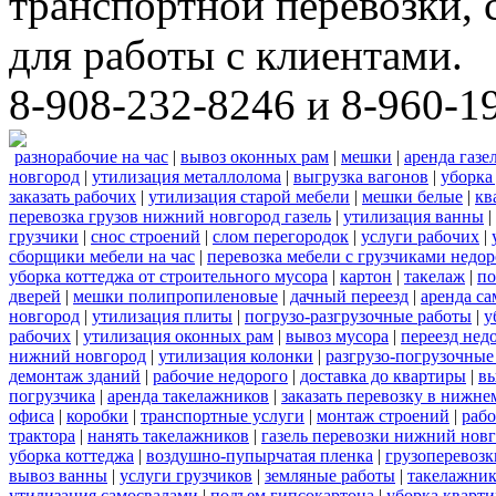
транспортной перевозки,
для работы с клиентами.
8-908-232-8246 и 8-960-1
разнорабочие на час
|
вывоз оконных рам
|
мешки
|
аренда газе
новгород
|
утилизация металлолома
|
выгрузка вагонов
|
уборка
заказать рабочих
|
утилизация старой мебели
|
мешки белые
|
кв
перевозка грузов нижний новгород газель
|
утилизация ванны
|
грузчики
|
снос строений
|
слом перегородок
|
услуги рабочих
|
сборщики мебели на час
|
перевозка мебели с грузчиками недо
уборка коттеджа от строительного мусора
|
картон
|
такелаж
|
по
дверей
|
мешки полипропиленовые
|
дачный переезд
|
аренда са
новгород
|
утилизация плиты
|
погрузо-разгрузочные работы
|
у
рабочих
|
утилизация оконных рам
|
вывоз мусора
|
переезд нед
нижний новгород
|
утилизация колонки
|
разгрузо-погрузочные
демонтаж зданий
|
рабочие недорого
|
доставка до квартиры
|
вы
погрузчика
|
аренда такелажников
|
заказать перевозку в нижне
офиса
|
коробки
|
транспортные услуги
|
монтаж строений
|
рабо
трактора
|
нанять такелажников
|
газель перевозки нижний новг
уборка коттеджа
|
воздушно-пупырчатая пленка
|
грузоперевозк
вывоз ванны
|
услуги грузчиков
|
земляные работы
|
такелажник
утилизация самосвалами
|
подъем гипсокартона
|
уборка кварти