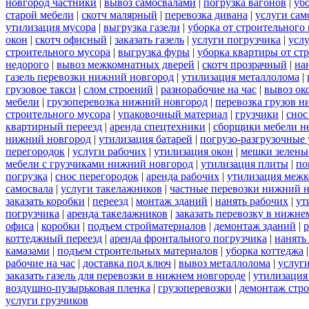
новгород частники
|
вывоз самосвалами
|
погрузка вагонов
|
уб
старой мебели
|
скотч малярный
|
перевозка дивана
|
услуги сам
утилизация мусора
|
выгрузка газели
|
уборка от строительного
окон
|
скотч офисный
|
заказать газель
|
услуги погрузчика
|
усл
строительного мусора
|
выгрузка фуры
|
уборка квартиры от ст
недорого
|
вывоз межкомнатных дверей
|
скотч прозрачный
|
на
газель перевозки нижний новгород
|
утилизация металлолома
|
грузовое такси
|
слом строений
|
разнорабочие на час
|
вывоз ок
мебели
|
грузоперевозка нижний новгород
|
перевозка грузов н
строительного мусора
|
упаковочный материал
|
грузчики
|
снос
квартирный переезд
|
аренда спецтехники
|
сборщики мебели н
нижний новгород
|
утилизация батарей
|
погрузо-разгрузочные 
перегородок
|
услуги рабочих
|
утилизация окон
|
мешки зелены
мебели с грузчиками нижний новгород
|
утилизация плиты
|
по
погрузка
|
снос перегородок
|
аренда рабочих
|
утилизация межк
самосвала
|
услуги такелажников
|
частные перевозки нижний 
заказать коробки
|
переезд
|
монтаж зданий
|
нанять рабочих
|
ут
погрузчика
|
аренда такелажников
|
заказать перевозку в нижне
офиса
|
коробки
|
подъем стройматериалов
|
демонтаж зданий
|
р
коттеджный переезд
|
аренда фронтального погрузчика
|
нанять
камазами
|
подъем строительных материалов
|
уборка коттеджа
рабочие на час
|
доставка под ключ
|
вывоз металлолома
|
услуги
заказать газель для перевозки в нижнем новгороде
|
утилизация
воздушно-пузырьковая пленка
|
грузоперевозки
|
демонтаж стр
услуги грузчиков