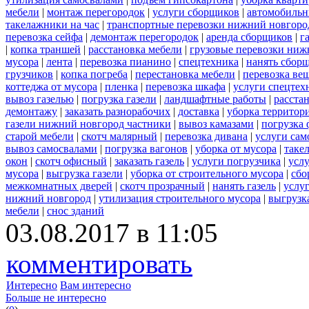
мебели
|
монтаж перегородок
|
услуги сборщиков
|
автомобильн
такелажники на час
|
транспортные перевозки нижний новгоро
перевозка сейфа
|
демонтаж перегородок
|
аренда сборщиков
|
г
|
копка траншей
|
расстановка мебели
|
грузовые перевозки ниж
мусора
|
лента
|
перевозка пианино
|
спецтехника
|
нанять сбор
грузчиков
|
копка погреба
|
перестановка мебели
|
перевозка ве
коттеджа от мусора
|
пленка
|
перевозка шкафа
|
услуги спецтех
вывоз газелью
|
погрузка газели
|
ландшафтные работы
|
расста
демонтажу
|
заказать разнорабочих
|
доставка
|
уборка территор
газели нижний новгород частники
|
вывоз камазами
|
погрузка
старой мебели
|
скотч малярный
|
перевозка дивана
|
услуги сам
вывоз самосвалами
|
погрузка вагонов
|
уборка от мусора
|
таке
окон
|
скотч офисный
|
заказать газель
|
услуги погрузчика
|
усл
мусора
|
выгрузка газели
|
уборка от строительного мусора
|
сбо
межкомнатных дверей
|
скотч прозрачный
|
нанять газель
|
услу
нижний новгород
|
утилизация строительного мусора
|
выгрузк
мебели
|
снос зданий
03.08.2017 в 11:05
комментировать
Интересно
Вам интересно
Больше не интересно