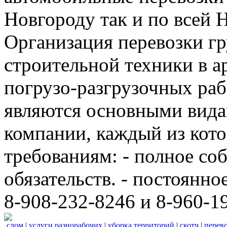
Новгороду так и по всей 
Организация перевозки гр
строительной техники в а
погрузо-разгрузочных ра
являются основными вида
компании, каждый из кот
требованиям: - полное с
обязательств. - постоянно
8-908-232-8246 и 8-960-1
слом
|
услуги разнорабочих
|
уборка территорий
|
скотч
|
перево