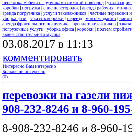
перевозка мебели с грузчиками нижний новгород
|
утилизация
коробки
|
погрузка
|
снос перегородок
|
аренда рабочих
|
утилиз
аренда погрузчика
|
услуги такелажников
|
частные перевозки 
уборка дачи
|
заказать коробки
|
переезд
|
монтаж зданий
|
нанят
аренда фронтального погрузчика
|
аренда такелажников
|
заказ
погрузочные услуги
|
уборка офиса
|
коробки
|
подъем строймат
вывоз строительного мусора
03.08.2017 в 11:13
комментировать
Интересно
Вам интересно
Больше не интересно
(
0
)
перевозки на газели ни
908-232-8246 и 8-960-195
8-908-232-8246 и 8-960-1