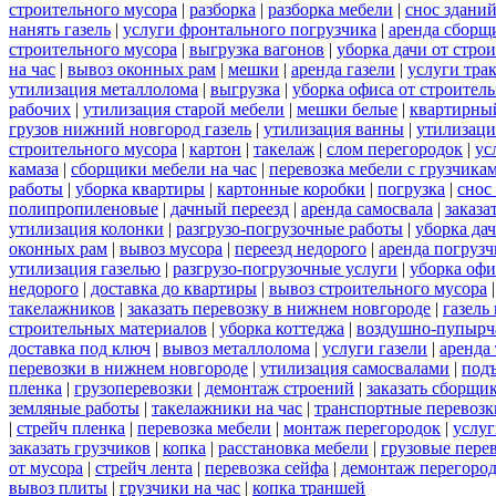
строительного мусора
|
разборка
|
разборка мебели
|
снос здани
нанять газель
|
услуги фронтального погрузчика
|
аренда сборщ
строительного мусора
|
выгрузка вагонов
|
уборка дачи от стро
на час
|
вывоз оконных рам
|
мешки
|
аренда газели
|
услуги тра
утилизация металлолома
|
выгрузка
|
уборка офиса от строител
рабочих
|
утилизация старой мебели
|
мешки белые
|
квартирный
грузов нижний новгород газель
|
утилизация ванны
|
утилизаци
строительного мусора
|
картон
|
такелаж
|
слом перегородок
|
ус
камаза
|
сборщики мебели на час
|
перевозка мебели с грузчик
работы
|
уборка квартиры
|
картонные коробки
|
погрузка
|
снос
полипропиленовые
|
дачный переезд
|
аренда самосвала
|
заказа
утилизация колонки
|
разгрузо-погрузочные работы
|
уборка да
оконных рам
|
вывоз мусора
|
переезд недорого
|
аренда погрузч
утилизация газелью
|
разгрузо-погрузочные услуги
|
уборка офи
недорого
|
доставка до квартиры
|
вывоз строительного мусора
такелажников
|
заказать перевозку в нижнем новгороде
|
газель
строительных материалов
|
уборка коттеджа
|
воздушно-пупырч
доставка под ключ
|
вывоз металлолома
|
услуги газели
|
аренда
перевозки в нижнем новгороде
|
утилизация самосвалами
|
под
пленка
|
грузоперевозки
|
демонтаж строений
|
заказать сборщи
земляные работы
|
такелажники на час
|
транспортные перевоз
|
стрейч пленка
|
перевозка мебели
|
монтаж перегородок
|
услу
заказать грузчиков
|
копка
|
расстановка мебели
|
грузовые пере
от мусора
|
стрейч лента
|
перевозка сейфа
|
демонтаж перегоро
вывоз плиты
|
грузчики на час
|
копка траншей