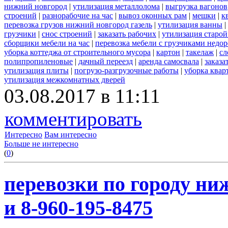
нижний новгород
|
утилизация металлолома
|
выгрузка вагонов
строений
|
разнорабочие на час
|
вывоз оконных рам
|
мешки
|
к
перевозка грузов нижний новгород газель
|
утилизация ванны
|
грузчики
|
снос строений
|
заказать рабочих
|
утилизация старой
сборщики мебели на час
|
перевозка мебели с грузчиками недо
уборка коттеджа от строительного мусора
|
картон
|
такелаж
|
сл
полипропиленовые
|
дачный переезд
|
аренда самосвала
|
заказа
утилизация плиты
|
погрузо-разгрузочные работы
|
уборка квар
утилизация межкомнатных дверей
03.08.2017 в 11:11
комментировать
Интересно
Вам интересно
Больше не интересно
(
0
)
перевозки по городу ни
и 8-960-195-8475