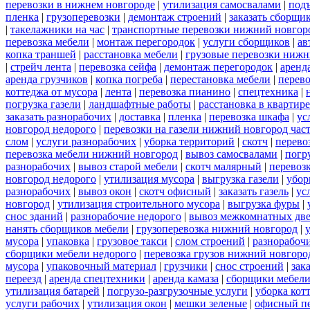
перевозки в нижнем новгороде
|
утилизация самосвалами
|
под
пленка
|
грузоперевозки
|
демонтаж строений
|
заказать сборщи
|
такелажники на час
|
транспортные перевозки нижний новгор
перевозка мебели
|
монтаж перегородок
|
услуги сборщиков
|
ав
копка траншей
|
расстановка мебели
|
грузовые перевозки нижн
|
стрейч лента
|
перевозка сейфа
|
демонтаж перегородок
|
аренд
аренда грузчиков
|
копка погреба
|
перестановка мебели
|
перев
коттеджа от мусора
|
лента
|
перевозка пианино
|
спецтехника
|
погрузка газели
|
ландшафтные работы
|
расстановка в квартире
заказать разнорабочих
|
доставка
|
пленка
|
перевозка шкафа
|
ус
новгород недорого
|
перевозки на газели нижний новгород час
слом
|
услуги разнорабочих
|
уборка территорий
|
скотч
|
перево
перевозка мебели нижний новгород
|
вывоз самосвалами
|
погр
разнорабочих
|
вывоз старой мебели
|
скотч малярный
|
перевоз
новгород недорого
|
утилизация мусора
|
выгрузка газели
|
убор
разнорабочих
|
вывоз окон
|
скотч офисный
|
заказать газель
|
ус
новгород
|
утилизация строительного мусора
|
выгрузка фуры
|
снос зданий
|
разнорабочие недорого
|
вывоз межкомнатных дв
нанять сборщиков мебели
|
грузоперевозка нижний новгород
|
мусора
|
упаковка
|
грузовое такси
|
слом строений
|
разнорабочи
сборщики мебели недорого
|
перевозка грузов нижний новгород
мусора
|
упаковочный материал
|
грузчики
|
снос строений
|
зак
переезд
|
аренда спецтехники
|
аренда камаза
|
сборщики мебели
утилизация батарей
|
погрузо-разгрузочные услуги
|
уборка кот
услуги рабочих
|
утилизация окон
|
мешки зеленые
|
офисный пе