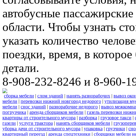
автобусные пассажирские 
области. Чтобы узнать ст
указать количество челове
поездки, время, в которое
детали.
8-908-232-8246 и 8-960-1
сборка мебели
|
слом зданий
|
нанять разнорабочих
|
вывоз око
мебели
|
перевозки нижний новгород недорого
|
утилизация му
мебели
|
снос зданий
|
разнорабочие недорого
|
вывоз межкомна
погрузчика
|
аренда сборщиков мебели
|
газель перевозки нижн
квартиры от строительного мусора
|
разборка
|
грузовое такси
|
газели
|
услуги трактора
|
нанять сборщиков мебели
|
грузопере
уборка дачи от строительного мусора
|
упаковка
|
грузчики
|
сно
квартирный переезд
|
аренда спецтехники
|
сборщики мебели н