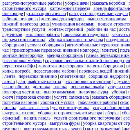
разгрузо-погрузочные работы
|
уборка дачи
|
заказать коробки
|
строительного мусора
|
коттеджный переезд
|
аренда фронтальн
новгороде
|
утилизация газелью
|
разгрузо-погрузочные услуги
рабочие недорого
|
доставка до квартиры
|
вывоз металлолома
|
нижний новгород цена
|
утилизация камазами
|
подъем строите
транспортные услуги
|
монтаж строений
|
рабочие на час
|
доста
грузчиков
|
земляные работы
|
такелажники недорого
|
заказать
подъем гипсокартона
|
уборка квартиры от мусора
|
воздушно-п
сборщиков
|
услуги сборщиков
|
автомобильные перевозки ниж
час
|
транспортные перевозки нижний новгород
|
монтаж
|
подъ
монтаж перегородок
|
аренда сборщиков
|
газель перевозки ни
расстановка мебели
|
грузовые перевозки нижний новгород це
перевозка сейфа
|
демонтаж перегородок
|
нанять сборщиков
|
п
копка погреба
|
перестановка мебели
|
перевозка вещей нижний
|
лента
|
перевозка пианино
|
спецтехника
|
сборщики недорого
газели
|
ландшафтные работы
|
расстановка в квартире
|
грузовы
разнорабочих
|
доставка
|
пленка
|
перевозка шкафа
|
услуги спе
новгород частники
|
вывоз камазами
|
погрузка фуры
|
уборка
|
скотч
|
перевозка стенки
|
услуги самосвала
|
заказать сборщико
погрузка вагонов
|
уборка от мусора
|
такелажные работы
|
снос
дивана
|
заказать газель
|
услуги погрузчика
|
услуги сборщиков
выгрузка газели
|
уборка от строительного мусора
|
сборка
|
сбо
офисный
|
нанять газель
|
услуги фронтального погрузчика
|
ар
строительного мусора
|
выгрузка фуры
|
уборка квартиры от ст
недорого
|
вывоз межкомнатных дверей
|
скотч прозрачный
|
ар