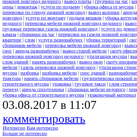
нижний новгород недорого
|
вывоз плиты
|
грузчики на час
|
ко
цены
|
демонтаж
|
услуги по подъему
|
уборка офиса от мусора
|
перевозки по городу нижний новгород
|
вывоз колонки
|
аренда
новгород
|
услуги по монтажу
|
подъем мешков
|
уборка коттедж
недорого
|
перевозка мебели нижний новгород недорого
|
вывоз
грузовые перевозки газель нижний новгород
|
услуги по демон
камаза
|
сборщики на час
|
перевозки на газели нижний новгор
квартире
|
слом
|
услуги разнорабочих
|
уборка территорий
|
ско
сборщиков мебели
|
перевозка мебели нижний новгород
|
вывоз
снос
|
аренда разнорабочих
|
вывоз старой мебели
|
скотч офисн
перевозки нижний новгород недорого
|
утилизация мусора
|
вы
слом зданий
|
нанять разнорабочих
|
вывоз окон
|
скотч прозрач
мебели
|
газель перевозки нижний новгород
|
утилизация строи
мусора
|
разборка
|
разборка мебели
|
снос зданий
|
разнорабочие
трактора
|
нанять сборщиков мебели
|
грузоперевозка нижний н
строительного мусора
|
упаковка
|
грузовое такси
|
слом строен
переезд
|
аренда спецтехники
|
сборщики мебели недорого
|
пер
уборка офиса от строительного мусора
|
упаковочный материал
03.08.2017 в 11:07
комментировать
Интересно
Вам интересно
Больше не интересно