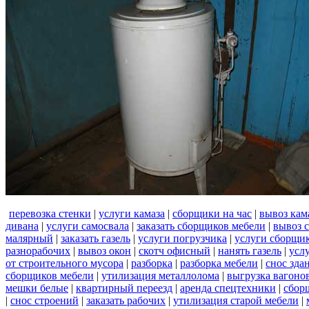
перевозка стенки
|
услуги камаза
|
сборщики на час
|
вывоз кам
дивана
|
услуги самосвала
|
заказать сборщиков мебели
|
вывоз 
малярный
|
заказать газель
|
услуги погрузчика
|
услуги сборщи
разнорабочих
|
вывоз окон
|
скотч офисный
|
нанять газель
|
усл
от строительного мусора
|
разборка
|
разборка мебели
|
снос зда
сборщиков мебели
|
утилизация металлолома
|
выгрузка вагоно
мешки белые
|
квартирный переезд
|
аренда спецтехники
|
сбор
|
снос строений
|
заказать рабочих
|
утилизация старой мебели
|