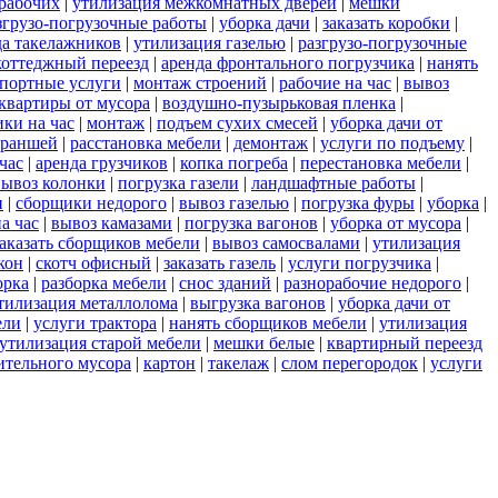
 рабочих
|
утилизация межкомнатных дверей
|
мешки
згрузо-погрузочные работы
|
уборка дачи
|
заказать коробки
|
да такелажников
|
утилизация газелью
|
разгрузо-погрузочные
коттеджный переезд
|
аренда фронтального погрузчика
|
нанять
портные услуги
|
монтаж строений
|
рабочие на час
|
вывоз
квартиры от мусора
|
воздушно-пузырьковая пленка
|
ки на час
|
монтаж
|
подъем сухих смесей
|
уборка дачи от
траншей
|
расстановка мебели
|
демонтаж
|
услуги по подъему
|
час
|
аренда грузчиков
|
копка погреба
|
перестановка мебели
|
вывоз колонки
|
погрузка газели
|
ландшафтные работы
|
и
|
сборщики недорого
|
вывоз газелью
|
погрузка фуры
|
уборка
|
а час
|
вывоз камазами
|
погрузка вагонов
|
уборка от мусора
|
заказать сборщиков мебели
|
вывоз самосвалами
|
утилизация
кон
|
скотч офисный
|
заказать газель
|
услуги погрузчика
|
орка
|
разборка мебели
|
снос зданий
|
разнорабочие недорого
|
тилизация металлолома
|
выгрузка вагонов
|
уборка дачи от
ели
|
услуги трактора
|
нанять сборщиков мебели
|
утилизация
утилизация старой мебели
|
мешки белые
|
квартирный переезд
ительного мусора
|
картон
|
такелаж
|
слом перегородок
|
услуги