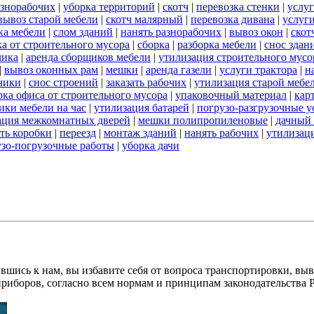
азнорабочих
|
уборка территорий
|
скотч
|
перевозка стенки
|
услуг
вывоз старой мебели
|
скотч малярный
|
перевозка дивана
|
услуги
ка мебели
|
слом зданий
|
нанять разнорабочих
|
вывоз окон
|
скот
а от строительного мусора
|
сборка
|
разборка мебели
|
снос здан
чика
|
аренда сборщиков мебели
|
утилизация строительного мусо
|
вывоз оконных рам
|
мешки
|
аренда газели
|
услуги трактора
|
н
чики
|
снос строений
|
заказать рабочих
|
утилизация старой мебе
рка офиса от строительного мусора
|
упаковочный материал
|
кар
ики мебели на час
|
утилизация батарей
|
погрузо-разгрузочные у
ация межкомнатных дверей
|
мешки полипропиленовые
|
дачный 
ать коробки
|
переезд
|
монтаж зданий
|
нанять рабочих
|
утилизац
узо-погрузочные работы
|
уборка дачи
вшись к нам, вы избавите себя от вопроса транспортировки, вы
приборов, согласно всем нормам и принципам законодательства