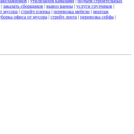
такелажников
|
утилизация камазами
|
подъем строительных
|
заказать сборщиков
|
вывоз ванны
|
услуги грузчиков
|
от мусора
|
стрейч пленка
|
перевозка мебели
|
монтаж
уборка офиса от мусора
|
стрейч лента
|
перевозка сейфа
|