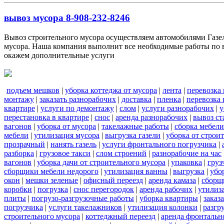
вывоз мусора 8-908-232-8246
Вывоз строительного мусора осуществляем автомобилями Газель
мусора. Наша компания выполнит все необходимые работы по в
окажем дополнительные услуги
подъем мешков
|
уборка коттеджа от мусора
|
лента
|
перевозка
монтажу
|
заказать разнорабочих
|
доставка
|
пленка
|
перевозка
квартире
|
услуги по демонтажу
|
слом
|
услуги разнорабочих
|
у
перестановка в квартире
|
снос
|
аренда разнорабочих
|
вывоз ст
вагонов
|
уборка от мусора
|
такелажные работы
|
сборка мебели
мебели
|
утилизация мусора
|
выгрузка газели
|
уборка от строи
прозрачный
|
нанять газель
|
услуги фронтального погрузчика
|
разборка
|
грузовое такси
|
слом строений
|
разнорабочие на час
вагонов
|
уборка дачи от строительного мусора
|
упаковка
|
груз
сборщики мебели недорого
|
утилизация ванны
|
выгрузка
|
убо
окон
|
мешки зеленые
|
офисный переезд
|
аренда камаза
|
сборщ
коробки
|
погрузка
|
снос перегородок
|
аренда рабочих
|
утилиз
плиты
|
погрузо-разгрузочные работы
|
уборка квартиры
|
заказ
погрузчика
|
услуги такелажников
|
утилизация колонки
|
разгр
строительного мусора
|
коттеджный переезд
|
аренда фронтальн