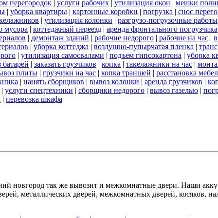
ом перегородок
|
услуги рабочих
|
утилизация окон
|
мешки поли
ты
|
уборка квартиры
|
картонные коробки
|
погрузка
|
снос перег
акелажников
|
утилизация колонки
|
разгрузо-погрузочные работы
о мусора
|
коттеджный переезд
|
аренда фронтального погрузчика
ериалов
|
демонтаж зданий
|
рабочие недорого
|
рабочие на час
|
в
териалов
|
уборка коттеджа
|
воздушно-пупырчатая пленка
|
транс
орого
|
утилизация самосвалами
|
подъем гипсокартона
|
уборка к
 батарей
|
заказать грузчиков
|
копка
|
такелажники на час
|
монт
ывоз плиты
|
грузчики на час
|
копка траншей
|
расстановка мебе
хника
|
нанять сборщиков
|
вывоз колонки
|
аренда грузчиков
|
ко
|
услуги спецтехники
|
сборщики недорого
|
вывоз газелью
|
погр
а
|
перевозка шкафа
й новгород так же вывозит и межкомнатные двери. Наши аккур
рей, металлических дверей, межкомнатных дверей, косяков, нал