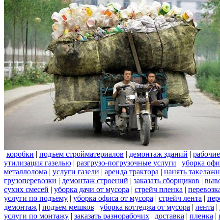
коробки
|
подъем стройматериалов
|
демонтаж зданий
|
рабочие
утилизация газелью
|
разгрузо-погрузочные услуги
|
уборка офи
металлолома
|
услуги газели
|
аренда трактора
|
нанять такелаж
грузоперевозки
|
демонтаж строений
|
заказать сборщиков
|
выв
сухих смесей
|
уборка дачи от мусора
|
стрейч пленка
|
перевозк
услуги по подъему
|
уборка офиса от мусора
|
стрейч лента
|
пер
демонтаж
|
подъем мешков
|
уборка коттеджа от мусора
|
лента
|
услуги по монтажу
|
заказать разнорабочих
|
доставка
|
пленка
|