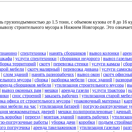
 грузоподъемностью до 1.5 тонн, с объемом кузова от 8 до 16 к
ывозу строительного мусора в Нижнем Новгороде. Это означает,
 пианино
|
спецтехника
|
нанять сборщиков
|
вывоз колонки
|
арен
 шкафа
|
услуги спецтехники
|
сборщики недорого
|
вывоз газель
борка территорий
|
скотч
|
перевозка стенки
|
услуги камаза
|
сбо
арой мебели
|
скотч малярный
|
перевозка дивана
|
услуги самосв
|
слом зданий
|
нанять разнорабочих
|
вывоз окон
|
скотч офисны
тельного мусора
|
сборка
|
разборка мебели
|
снос зданий
|
разнора
аренда сборщиков мебели
|
утилизация строительного мусора
|
вы
|
вывоз оконных рам
|
мешки
|
аренда газели
|
услуги трактора
|
н
чики
|
снос строений
|
заказать рабочих
|
утилизация старой мебе
рка офиса от строительного мусора
|
упаковочный материал
|
кар
ики мебели на час
|
утилизация батарей
|
погрузо-разгрузочные у
ация межкомнатных дверей
|
мешки полипропиленовые
|
дачный 
ать коробки
|
переезд
|
монтаж зданий
|
нанять рабочих
|
утилизац
узо-погрузочные работы
|
уборка дачи
|
коробки
|
подъем стройма
ого погрузчика
|
аренда такелажников
|
утилизация газелью
|
раз