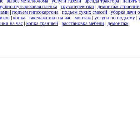
ас
|
вывоз металлолома
|
услуги газели
|
аренда трактора
|
нанять 
душно-пузырьковая пленка
|
грузоперевозки
|
демонтаж строений
лами
|
подъем гипсокартона
|
подъем сухих смесей
|
уборка дачи 
чиков
|
копка
|
такелажники на час
|
монтаж
|
услуги по подъему
|
чики на час
|
копка траншей
|
расстановка мебели
|
демонтаж