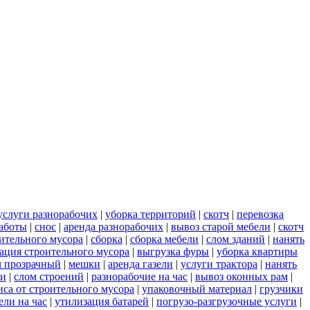
услуги разнорабочих
|
уборка территорий
|
скотч
|
перевозка
аботы
|
снос
|
аренда разнорабочих
|
вывоз старой мебели
|
скотч
оительного мусора
|
сборка
|
сборка мебели
|
слом зданий
|
нанять
ация строительного мусора
|
выгрузка фуры
|
уборка квартиры
ч прозрачный
|
мешки
|
аренда газели
|
услуги трактора
|
нанять
си
|
слом строений
|
разнорабочие на час
|
вывоз оконных рам
|
иса от строительного мусора
|
упаковочный материал
|
грузчики
ли на час
|
утилизация батарей
|
погрузо-разгрузочные услуги
|