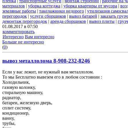
пленка
|
транспортные услуги
|
монтаж строений
|
рабочие на ч
материалов
|
уборка коттеджа
|
уборка квартиры от мусора
|
воз
земляные работы
|
такелажники недорого
|
утилизация самосва
перегородок
|
услуги сборщиков
|
вывоз батарей
|
заказать груз
демонтаж перегородок
|
аренда сборщиков
|
вывоз плиты
|
груз
01.08.2017 в 07:50
комментировать
Интересно
Вам интересно
Больше не интересно
(
0
)
вывоз металлолома 8-908-232-8246
Если у вас лежит, не нужный вам металлолом.
То мы Бесплатно вывезем его в любом состоянии :
Холодильник,
газовую колонку,
стиральную машину,
радиатор,
батареи, железную дверь,
сплит систему,
кондиционер,
ванну,
трубы,