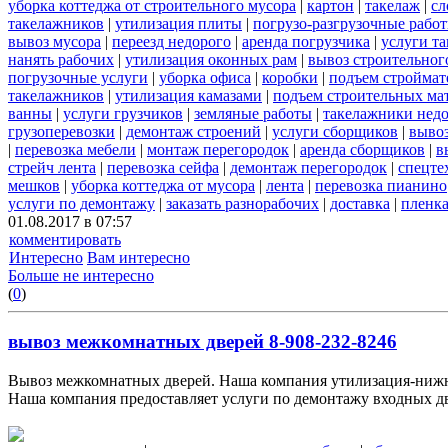
уборка коттеджа от строительного мусора
|
картон
|
такелаж
|
сл
такелажников
|
утилизация плиты
|
погрузо-разгрузочные рабо
вывоз мусора
|
переезд недорого
|
аренда погрузчика
|
услуги т
нанять рабочих
|
утилизация оконных рам
|
вывоз строительног
погрузочные услуги
|
уборка офиса
|
коробки
|
подъем строймат
такелажников
|
утилизация камазами
|
подъем строительных ма
ванны
|
услуги грузчиков
|
земляные работы
|
такелажники нед
грузоперевозки
|
демонтаж строений
|
услуги сборщиков
|
вывоз
|
перевозка мебели
|
монтаж перегородок
|
аренда сборщиков
|
в
стрейч лента
|
перевозка сейфа
|
демонтаж перегородок
|
спецте
мешков
|
уборка коттеджа от мусора
|
лента
|
перевозка пианино
услуги по демонтажу
|
заказать разнорабочих
|
доставка
|
пленк
01.08.2017 в 07:57
комментировать
Интересно
Вам интересно
Больше не интересно
(
0
)
вывоз межкомнатных дверей 8-908-232-8246
Вывоз межкомнатных дверей. Наша компания утилизация-нижни
Наша компания предоставляет услуги по демонтажу входных две