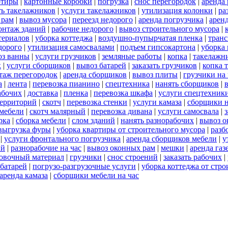
ртиры
|
картонные коробки
|
погрузка
|
снос перегородок
|
аренда
ть такелажников
|
услуги такелажников
|
утилизация колонки
|
ра
 рам
|
вывоз мусора
|
переезд недорого
|
аренда погрузчика
|
арен
онтаж зданий
|
рабочие недорого
|
вывоз строительного мусора
|
териалов
|
уборка коттеджа
|
воздушно-пупырчатая пленка
|
транс
дорого
|
утилизация самосвалами
|
подъем гипсокартона
|
уборка 
оз ванны
|
услуги грузчиков
|
земляные работы
|
копка
|
такелажни
к
|
услуги сборщиков
|
вывоз батарей
|
заказать грузчиков
|
копка 
таж перегородок
|
аренда сборщиков
|
вывоз плиты
|
грузчики на 
а
|
лента
|
перевозка пианино
|
спецтехника
|
нанять сборщиков
|
абочих
|
доставка
|
пленка
|
перевозка шкафа
|
услуги спецтехник
территорий
|
скотч
|
перевозка стенки
|
услуги камаза
|
сборщики н
 мебели
|
скотч малярный
|
перевозка дивана
|
услуги самосвала
|
рка
|
сборка мебели
|
слом зданий
|
нанять разнорабочих
|
вывоз о
выгрузка фуры
|
уборка квартиры от строительного мусора
|
разб
|
услуги фронтального погрузчика
|
аренда сборщиков мебели
|
у
ий
|
разнорабочие на час
|
вывоз оконных рам
|
мешки
|
аренда газ
овочный материал
|
грузчики
|
снос строений
|
заказать рабочих
|
 батарей
|
погрузо-разгрузочные услуги
|
уборка коттеджа от стро
аренда камаза
|
сборщики мебели на час