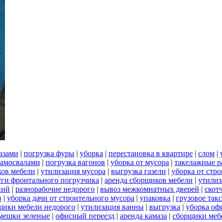
азами
|
погрузка фуры
|
уборка
|
перестановка в квартире
|
слом
|
самосвалами
|
погрузка вагонов
|
уборка от мусора
|
такелажные р
ков мебели
|
утилизация мусора
|
выгрузка газели
|
уборка от стр
уги фронтального погрузчика
|
аренда сборщиков мебели
|
утилиз
ний
|
разнорабочие недорого
|
вывоз межкомнатных дверей
|
скот
в
|
уборка дачи от строительного мусора
|
упаковка
|
грузовое так
щики мебели недорого
|
утилизация ванны
|
выгрузка
|
уборка оф
мешки зеленые
|
офисный переезд
|
аренда камаза
|
сборщики мебе