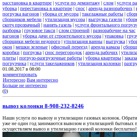
расстановка в квартире
|
услуги по демонтажу
|
слом
|
услуги р
уборка
|
перестановка в квартире
|
снос
|
аренда разнорабочих
|
погрузка вагонов
|
уборка от мусора
|
такелажные работы
|
сбор
сборщиков мебели
|
утилизация мусора
|
выгрузка газели
|
уборк
скотч прозрачный
|
нанять газель
|
услуги фронтального погруз
разборка
|
грузовое такси
|
слом строений
|
разнорабочие на час
вагонов
|
уборка дачи от строительного мусора
|
упаковка
|
груз
сборщики мебели недорого
|
утилизация ванны
|
выгрузка
|
убо
окон
|
мешки зеленые
|
офисный переезд
|
аренда камаза
|
сборщ
коробки
|
погрузка
|
снос перегородок
|
аренда рабочих
|
утилиз
плиты
|
погрузо-разгрузочные работы
|
уборка квартиры
|
заказ
погрузчика
|
услуги такелажников
|
утилизация колонки
|
разгр
01.08.2017 в 08:00
комментировать
Интересно
Вам интересно
Больше не интересно
(
0
)
вывоз колонки 8-908-232-8246
Наши услуги по вывозу и утилизации газовых колонок. Обрати
уже не один год занимаются вывозом и утилизацией бытовых 
осуществляем вывоз и утилизацию газовой колонки бесплатно!