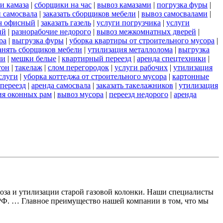
и камаза
|
сборщики на час
|
вывоз камазами
|
погрузка фуры
|
 самосвала
|
заказать сборщиков мебели
|
вывоз самосвалами
|
ч офисный
|
заказать газель
|
услуги погрузчика
|
услуги
ий
|
разнорабочие недорого
|
вывоз межкомнатных дверей
|
ра
|
выгрузка фуры
|
уборка квартиры от строительного мусора
|
анять сборщиков мебели
|
утилизация металлолома
|
выгрузка
ли
|
мешки белые
|
квартирный переезд
|
аренда спецтехники
|
тон
|
такелаж
|
слом перегородок
|
услуги рабочих
|
утилизация
слуги
|
уборка коттеджа от строительного мусора
|
картонные
переезд
|
аренда самосвала
|
заказать такелажников
|
утилизация
ия оконных рам
|
вывоз мусора
|
переезд недорого
|
аренда
воза и утилизации старой газовой колонки. Наши специалисты
 РФ. … Главное преимущество нашей компании в том, что мы