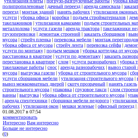
утилизация плиты
|
погрузо-разгрузочные работы
|
уборка ква
полипропиленовые
|
дачный переезд
|
аренда самосвала
|
заказа
переезд
|
монтаж зданий
|
нанять рабочих
|
утилизация оконных
услуги
|
уборка офиса
|
коробки
|
подъем стройматериалов
|
дем
такелажников
|
утилизация камазами
|
подъем строительных ма
металлолома
|
услуги газели
|
аренда трактора
|
такелажники не
грузоперевозки
|
демонтаж строений
|
заказать сборщиков
|
выв
мусора
|
стрейч пленка
|
перевозка мебели
|
монтаж перегородо
уборка офиса от мусора
|
стрейч лента
|
перевозка сейфа
|
демон
услуги по монтажу
|
подъем мешков
|
уборка коттеджа от мусор
расстановка в квартире
|
услуги по демонтажу
|
заказать разнор
перестановка в квартире
|
слом
|
услуги разнорабочих
|
уборка 
такелажные работы
|
снос
|
аренда разнорабочих
|
вывоз старой
мусора
|
выгрузка газели
|
уборка от строительного мусора
|
сбо
услуги сборщиков мебели
|
утилизация строительного мусора
|
вывоз межкомнатных дверей
|
скотч прозрачный
|
нанять газель
строительного мусора
|
упаковка
|
грузовое такси
|
слом строен
ванны
|
выгрузка
|
уборка офиса от строительного мусора
|
упак
|
аренда спецтехники
|
сборщики мебели недорого
|
утилизация
рабочих
|
утилизация окон
|
мешки зеленые
|
офисный переезд
|
01.08.2017 в 07:54
комментировать
Интересно
Вам интересно
Больше не интересно
(
0
)