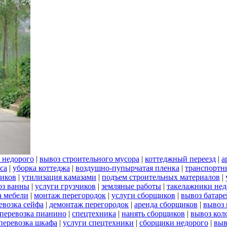
 недорого
|
вывоз строительного мусора
|
коттеджный переезд
|
а
са
|
уборка коттеджа
|
воздушно-пупырчатая пленка
|
транспортн
ников
|
утилизация камазами
|
подъем строительных материалов
|
оз ванны
|
услуги грузчиков
|
земляные работы
|
такелажники нед
а мебели
|
монтаж перегородок
|
услуги сборщиков
|
вывоз батаре
евозка сейфа
|
демонтаж перегородок
|
аренда сборщиков
|
вывоз
перевозка пианино
|
спецтехника
|
нанять сборщиков
|
вывоз кол
перевозка шкафа
|
услуги спецтехники
|
сборщики недорого
|
выв