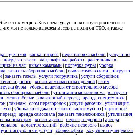
убических метров. Комплекс услуг по вывозу строительного
 что мы не только вывезем мусор на полигон ТБО, а также
да грузчиков
|
копка погреба
|
перестановка мебели
|
услуги по
ю
|
погрузка газели
|
ландшафтные работы
|
расстановка в
рщики на час
|
вывоз камазами
|
погрузка фуры
|
уборка
|
ала
|
заказать сборщиков мебели
|
вывоз самосвалами
|
погрузка
й
|
заказать газель
|
услуги погрузчика
|
услуги сборщиков
бочие недорого
|
вывоз межкомнатных дверей
|
скотч
грузка фуры
|
уборка квартиры от строительного мусора
|
анять сборщиков мебели
|
утилизация металлолома
|
выгрузка
ли
|
мешки белые
|
квартирный переезд
|
аренда спецтехники
|
тон
|
такелаж
|
слом перегородок
|
услуги рабочих
|
утилизация
слуги
|
уборка коттеджа от строительного мусора
|
картонные
переезд
|
аренда самосвала
|
заказать такелажников
|
утилизация
ия оконных рам
|
вывоз мусора
|
переезд недорого
|
аренда
териалов
|
демонтаж зданий
|
рабочие недорого
|
вывоз
грузо-погрузочные услуги
|
уборка офиса
|
воздушно-пупырчатая