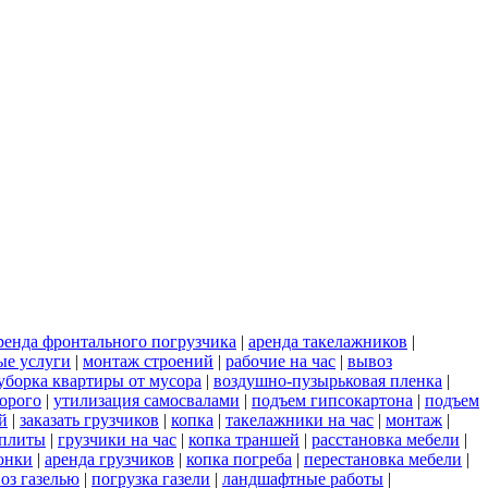
ренда фронтального погрузчика
|
аренда такелажников
|
ые услуги
|
монтаж строений
|
рабочие на час
|
вывоз
уборка квартиры от мусора
|
воздушно-пузырьковая пленка
|
орого
|
утилизация самосвалами
|
подъем гипсокартона
|
подъем
й
|
заказать грузчиков
|
копка
|
такелажники на час
|
монтаж
|
 плиты
|
грузчики на час
|
копка траншей
|
расстановка мебели
|
онки
|
аренда грузчиков
|
копка погреба
|
перестановка мебели
|
оз газелью
|
погрузка газели
|
ландшафтные работы
|