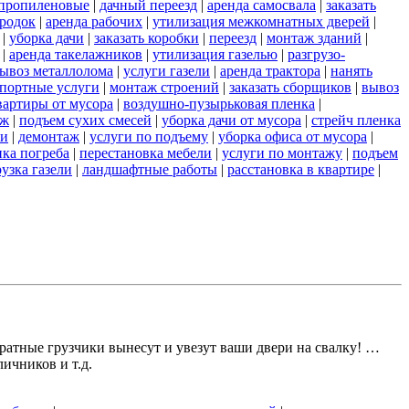
пропиленовые
|
дачный переезд
|
аренда самосвала
|
заказать
ородок
|
аренда рабочих
|
утилизация межкомнатных дверей
|
|
уборка дачи
|
заказать коробки
|
переезд
|
монтаж зданий
|
|
аренда такелажников
|
утилизация газелью
|
разгрузо-
ывоз металлолома
|
услуги газели
|
аренда трактора
|
нанять
портные услуги
|
монтаж строений
|
заказать сборщиков
|
вывоз
вартиры от мусора
|
воздушно-пузырьковая пленка
|
аж
|
подъем сухих смесей
|
уборка дачи от мусора
|
стрейч пленка
ли
|
демонтаж
|
услуги по подъему
|
уборка офиса от мусора
|
пка погреба
|
перестановка мебели
|
услуги по монтажу
|
подъем
узка газели
|
ландшафтные работы
|
расстановка в квартире
|
атные грузчики вынесут и увезут ваши двери на свалку! …
ичников и т.д.