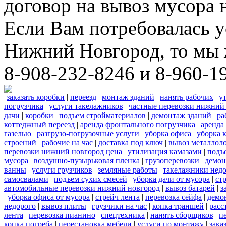
договор на вывоз мусора 
Если Вам потребовалась у
Нижний Новгород, то мы 
8-908-232-8246 и 8-960-1
заказать коробки
|
переезд
|
монтаж зданий
|
нанять рабочих
|
у
погрузчика
|
услуги такелажников
|
частные перевозки нижний
дачи
|
коробки
|
подъем стройматериалов
|
демонтаж зданий
|
ра
коттеджный переезд
|
аренда фронтального погрузчика
|
аренда
газелью
|
разгрузо-погрузочные услуги
|
уборка офиса
|
уборка 
строений
|
рабочие на час
|
доставка под ключ
|
вывоз металлол
перевозки нижний новгород цена
|
утилизация камазами
|
подъ
мусора
|
воздушно-пузырьковая пленка
|
грузоперевозки
|
демон
ванны
|
услуги грузчиков
|
земляные работы
|
такелажники нед
самосвалами
|
подъем сухих смесей
|
уборка дачи от мусора
|
ст
автомобильные перевозки нижний новгород
|
вывоз батарей
|
з
|
уборка офиса от мусора
|
стрейч лента
|
перевозка сейфа
|
демо
недорого
|
вывоз плиты
|
грузчики на час
|
копка траншей
|
расс
лента
|
перевозка пианино
|
спецтехника
|
нанять сборщиков
|
п
копка погреба
|
перестановка мебели
|
услуги по монтажу
|
зака