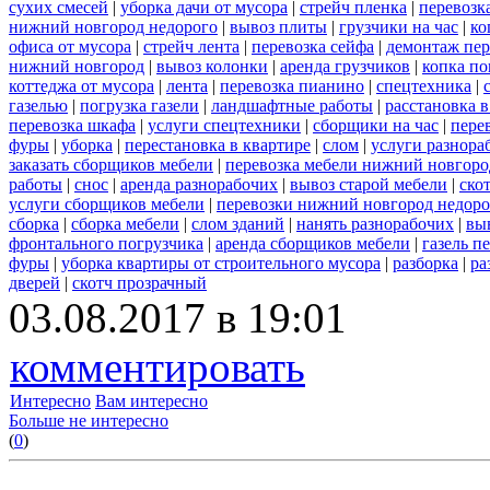
сухих смесей
|
уборка дачи от мусора
|
стрейч пленка
|
перевозк
нижний новгород недорого
|
вывоз плиты
|
грузчики на час
|
ко
офиса от мусора
|
стрейч лента
|
перевозка сейфа
|
демонтаж пер
нижний новгород
|
вывоз колонки
|
аренда грузчиков
|
копка по
коттеджа от мусора
|
лента
|
перевозка пианино
|
спецтехника
|
газелью
|
погрузка газели
|
ландшафтные работы
|
расстановка в
перевозка шкафа
|
услуги спецтехники
|
сборщики на час
|
пере
фуры
|
уборка
|
перестановка в квартире
|
слом
|
услуги разнора
заказать сборщиков мебели
|
перевозка мебели нижний новгоро
работы
|
снос
|
аренда разнорабочих
|
вывоз старой мебели
|
ско
услуги сборщиков мебели
|
перевозки нижний новгород недоро
сборка
|
сборка мебели
|
слом зданий
|
нанять разнорабочих
|
вы
фронтального погрузчика
|
аренда сборщиков мебели
|
газель п
фуры
|
уборка квартиры от строительного мусора
|
разборка
|
ра
дверей
|
скотч прозрачный
03.08.2017 в 19:01
комментировать
Интересно
Вам интересно
Больше не интересно
(
0
)