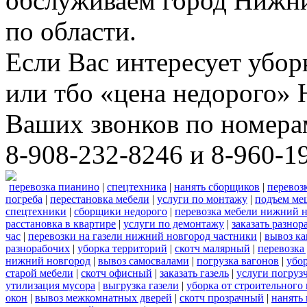
обслуживаем город Нижни
по области.
Если Вас интересует убо
или тбо «цена недорого»
Ваших звонков по номера
8-908-232-8246 и 8-960-1
перевозка пианино
|
спецтехника
|
нанять сборщиков
|
перевоз
погреба
|
перестановка мебели
|
услуги по монтажу
|
подъем ме
спецтехники
|
сборщики недорого
|
перевозка мебели нижний н
расстановка в квартире
|
услуги по демонтажу
|
заказать разнор
час
|
перевозки на газели нижний новгород частники
|
вывоз к
разнорабочих
|
уборка территорий
|
скотч малярный
|
перевозка
нижний новгород
|
вывоз самосвалами
|
погрузка вагонов
|
убор
старой мебели
|
скотч офисный
|
заказать газель
|
услуги погруз
утилизация мусора
|
выгрузка газели
|
уборка от строительного
окон
|
вывоз межкомнатных дверей
|
скотч прозрачный
|
нанять 