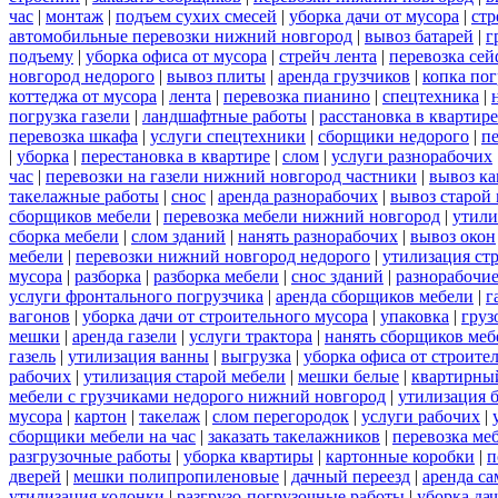
час
|
монтаж
|
подъем сухих смесей
|
уборка дачи от мусора
|
стр
автомобильные перевозки нижний новгород
|
вывоз батарей
|
г
подъему
|
уборка офиса от мусора
|
стрейч лента
|
перевозка сей
новгород недорого
|
вывоз плиты
|
аренда грузчиков
|
копка пог
коттеджа от мусора
|
лента
|
перевозка пианино
|
спецтехника
|
погрузка газели
|
ландшафтные работы
|
расстановка в квартире
перевозка шкафа
|
услуги спецтехники
|
сборщики недорого
|
п
|
уборка
|
перестановка в квартире
|
слом
|
услуги разнорабочих
час
|
перевозки на газели нижний новгород частники
|
вывоз к
такелажные работы
|
снос
|
аренда разнорабочих
|
вывоз старой
сборщиков мебели
|
перевозка мебели нижний новгород
|
утили
сборка мебели
|
слом зданий
|
нанять разнорабочих
|
вывоз окон
мебели
|
перевозки нижний новгород недорого
|
утилизация ст
мусора
|
разборка
|
разборка мебели
|
снос зданий
|
разнорабочие
услуги фронтального погрузчика
|
аренда сборщиков мебели
|
г
вагонов
|
уборка дачи от строительного мусора
|
упаковка
|
груз
мешки
|
аренда газели
|
услуги трактора
|
нанять сборщиков меб
газель
|
утилизация ванны
|
выгрузка
|
уборка офиса от строите
рабочих
|
утилизация старой мебели
|
мешки белые
|
квартирный
мебели с грузчиками недорого нижний новгород
|
утилизация 
мусора
|
картон
|
такелаж
|
слом перегородок
|
услуги рабочих
|
сборщики мебели на час
|
заказать такелажников
|
перевозка ме
разгрузочные работы
|
уборка квартиры
|
картонные коробки
|
п
дверей
|
мешки полипропиленовые
|
дачный переезд
|
аренда са
утилизация колонки
|
разгрузо-погрузочные работы
|
уборка да