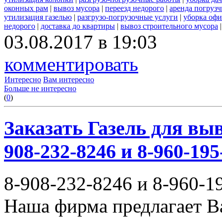
оконных рам
|
вывоз мусора
|
переезд недорого
|
аренда погрузч
утилизация газелью
|
разгрузо-погрузочные услуги
|
уборка офи
недорого
|
доставка до квартиры
|
вывоз строительного мусора
03.08.2017 в 19:03
комментировать
Интересно
Вам интересно
Больше не интересно
(
0
)
Заказать Газель для выв
908-232-8246 и 8-960-195
8-908-232-8246 и 8-960-1
Наша фирма предлагает В