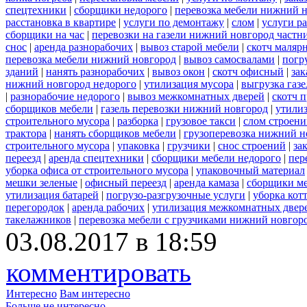
спецтехники
|
сборщики недорого
|
перевозка мебели нижний н
расстановка в квартире
|
услуги по демонтажу
|
слом
|
услуги р
сборщики на час
|
перевозки на газели нижний новгород частн
снос
|
аренда разнорабочих
|
вывоз старой мебели
|
скотч маляр
перевозка мебели нижний новгород
|
вывоз самосвалами
|
погр
зданий
|
нанять разнорабочих
|
вывоз окон
|
скотч офисный
|
зак
нижний новгород недорого
|
утилизация мусора
|
выгрузка газ
|
разнорабочие недорого
|
вывоз межкомнатных дверей
|
скотч 
сборщиков мебели
|
газель перевозки нижний новгород
|
утилиз
строительного мусора
|
разборка
|
грузовое такси
|
слом строен
трактора
|
нанять сборщиков мебели
|
грузоперевозка нижний н
строительного мусора
|
упаковка
|
грузчики
|
снос строений
|
за
переезд
|
аренда спецтехники
|
сборщики мебели недорого
|
пер
уборка офиса от строительного мусора
|
упаковочный материал
мешки зеленые
|
офисный переезд
|
аренда камаза
|
сборщики ме
утилизация батарей
|
погрузо-разгрузочные услуги
|
уборка кот
перегородок
|
аренда рабочих
|
утилизация межкомнатных двер
такелажников
|
перевозка мебели с грузчиками нижний новгор
03.08.2017 в 18:59
комментировать
Интересно
Вам интересно
Больше не интересно