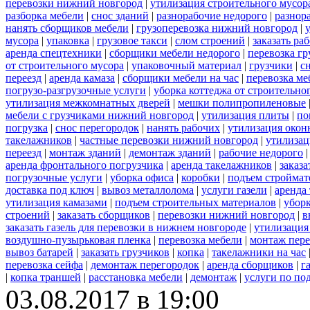
перевозки нижний новгород
|
утилизация строительного мусор
разборка мебели
|
снос зданий
|
разнорабочие недорого
|
разнор
нанять сборщиков мебели
|
грузоперевозка нижний новгород
|
мусора
|
упаковка
|
грузовое такси
|
слом строений
|
заказать ра
аренда спецтехники
|
сборщики мебели недорого
|
перевозка гр
от строительного мусора
|
упаковочный материал
|
грузчики
|
с
переезд
|
аренда камаза
|
сборщики мебели на час
|
перевозка ме
погрузо-разгрузочные услуги
|
уборка коттеджа от строительно
утилизация межкомнатных дверей
|
мешки полипропиленовые
мебели с грузчиками нижний новгород
|
утилизация плиты
|
по
погрузка
|
снос перегородок
|
нанять рабочих
|
утилизация окон
такелажников
|
частные перевозки нижний новгород
|
утилизац
переезд
|
монтаж зданий
|
демонтаж зданий
|
рабочие недорого
аренда фронтального погрузчика
|
аренда такелажников
|
заказ
погрузочные услуги
|
уборка офиса
|
коробки
|
подъем строймат
доставка под ключ
|
вывоз металлолома
|
услуги газели
|
аренда
утилизация камазами
|
подъем строительных материалов
|
уборк
строений
|
заказать сборщиков
|
перевозки нижний новгород
|
в
заказать газель для перевозки в нижнем новгороде
|
утилизация
воздушно-пузырьковая пленка
|
перевозка мебели
|
монтаж пере
вывоз батарей
|
заказать грузчиков
|
копка
|
такелажники на час
перевозка сейфа
|
демонтаж перегородок
|
аренда сборщиков
|
г
|
копка траншей
|
расстановка мебели
|
демонтаж
|
услуги по по
03.08.2017 в 19:00