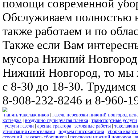
помощи современной убор
Обслуживаем полностью в
также работаем и по облас
Также если Вам интересны
мусора Нижний Новгород 
Нижний Новгород, то мы 
с 8-30 до 18-30. Трудимс
8-908-232-8246 и 8-960-1
нанять такелажников
|
газель перевозки нижний новгород цен
коттеджа
|
воздушно-пупырчатая пленка
|
транспортные услуги
|
услуги газели
|
аренда трактора
|
земляные работы
|
такелажни
утилизация самосвалами
|
подъем гипсокартона
|
уборка кварти
строений
|
заказать сборщиков
|
перевозки нижний новгород
|
в