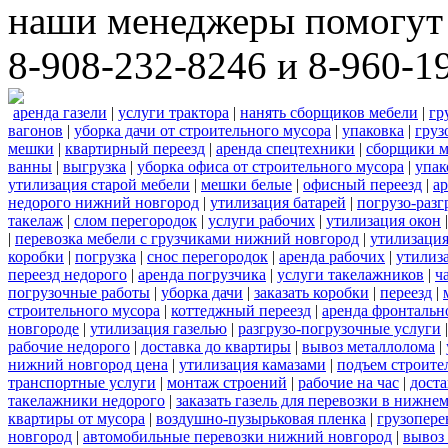
наши менеджеры помогут 
8-908-232-8246 и 8-960-1
аренда газели
|
услуги трактора
|
нанять сборщиков мебели
|
гр
вагонов
|
уборка дачи от строительного мусора
|
упаковка
|
груз
мешки
|
квартирный переезд
|
аренда спецтехники
|
сборщики м
ванны
|
выгрузка
|
уборка офиса от строительного мусора
|
упак
утилизация старой мебели
|
мешки белые
|
офисный переезд
|
ар
недорого нижний новгород
|
утилизация батарей
|
погрузо-разг
такелаж
|
слом перегородок
|
услуги рабочих
|
утилизация окон
|
перевозка мебели с грузчиками нижний новгород
|
утилизаци
коробки
|
погрузка
|
снос перегородок
|
аренда рабочих
|
утилиз
переезд недорого
|
аренда погрузчика
|
услуги такелажников
|
ч
погрузочные работы
|
уборка дачи
|
заказать коробки
|
переезд
|
строительного мусора
|
коттеджный переезд
|
аренда фронтальн
новгороде
|
утилизация газелью
|
разгрузо-погрузочные услуги
рабочие недорого
|
доставка до квартиры
|
вывоз металлолома
|
нижний новгород цена
|
утилизация камазами
|
подъем строите
транспортные услуги
|
монтаж строений
|
рабочие на час
|
доста
такелажники недорого
|
заказать газель для перевозки в нижне
квартиры от мусора
|
воздушно-пузырьковая пленка
|
грузопере
новгород
|
автомобильные перевозки нижний новгород
|
вывоз