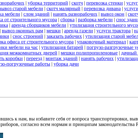
азнорабочих
|
уборка территорий
|
скотч
|
перевозка стенки
|
услуг
вывоз старой мебели
|
скотч малярный
|
перевозка дивана
|
услуги
ка мебели
|
слом зданий
|
нанять разнорабочих
|
вывоз окон
|
скот
а от строительного мусора
|
сборка
|
разборка мебели
|
снос здан
чика
|
аренда сборщиков мебели
|
утилизация строительного мусо
|
вывоз оконных рам
|
мешки
|
аренда газели
|
услуги трактора
|
н
чики
|
снос строений
|
заказать рабочих
|
утилизация старой мебе
рка офиса от строительного мусора
|
упаковочный материал
|
кар
ики мебели на час
|
утилизация батарей
|
погрузо-разгрузочные у
ация межкомнатных дверей
|
мешки полипропиленовые
|
дачный 
ать коробки
|
переезд
|
монтаж зданий
|
нанять рабочих
|
утилизац
узо-погрузочные работы
|
уборка дачи
вшись к нам, вы избавите себя от вопроса транспортировки, вы
приборов, согласно всем нормам и принципам законодательства