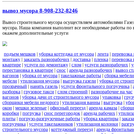
вывоз мусора 8-908-232-8246
Вывоз строительного мусора осуществляем автомобилями Газель
мусора. Наша компания выполнит все необходимые работы по в
окажем дополнительные услуги
подъем мешков
|
уборка коттеджа от мусора
|
лента
|
перевозка
монтажу
|
заказать разнорабочих
|
доставка
|
пленка
|
перевозка
квартире
|
услуги по демонтажу
|
слом
|
услуги разнорабочих
|
у
перестановка в квартире
|
снос
|
аренда разнорабочих
|
вывоз ст
вагонов
|
уборка от мусора
|
такелажные работы
|
сборка мебели
мебели
|
утилизация мусора
|
выгрузка газели
|
уборка от строи
прозрачный
|
нанять газель
|
услуги фронтального погрузчика
|
разборка
|
грузовое такси
|
слом строений
|
разнорабочие на час
вагонов
|
уборка дачи от строительного мусора
|
упаковка
|
груз
сборщики мебели недорого
|
утилизация ванны
|
выгрузка
|
убо
окон
|
мешки зеленые
|
офисный переезд
|
аренда камаза
|
сборщ
коробки
|
погрузка
|
снос перегородок
|
аренда рабочих
|
утилиз
плиты
|
погрузо-разгрузочные работы
|
уборка квартиры
|
заказ
погрузчика
|
услуги такелажников
|
утилизация колонки
|
разгр
строительного мусора
|
коттеджный переезд
|
аренда фронтальн