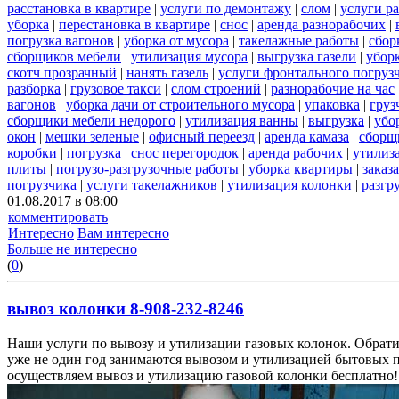
расстановка в квартире
|
услуги по демонтажу
|
слом
|
услуги р
уборка
|
перестановка в квартире
|
снос
|
аренда разнорабочих
|
погрузка вагонов
|
уборка от мусора
|
такелажные работы
|
сбор
сборщиков мебели
|
утилизация мусора
|
выгрузка газели
|
уборк
скотч прозрачный
|
нанять газель
|
услуги фронтального погруз
разборка
|
грузовое такси
|
слом строений
|
разнорабочие на час
вагонов
|
уборка дачи от строительного мусора
|
упаковка
|
груз
сборщики мебели недорого
|
утилизация ванны
|
выгрузка
|
убо
окон
|
мешки зеленые
|
офисный переезд
|
аренда камаза
|
сборщ
коробки
|
погрузка
|
снос перегородок
|
аренда рабочих
|
утилиз
плиты
|
погрузо-разгрузочные работы
|
уборка квартиры
|
заказ
погрузчика
|
услуги такелажников
|
утилизация колонки
|
разгр
01.08.2017 в 08:00
комментировать
Интересно
Вам интересно
Больше не интересно
(
0
)
вывоз колонки 8-908-232-8246
Наши услуги по вывозу и утилизации газовых колонок. Обрати
уже не один год занимаются вывозом и утилизацией бытовых 
осуществляем вывоз и утилизацию газовой колонки бесплатно!