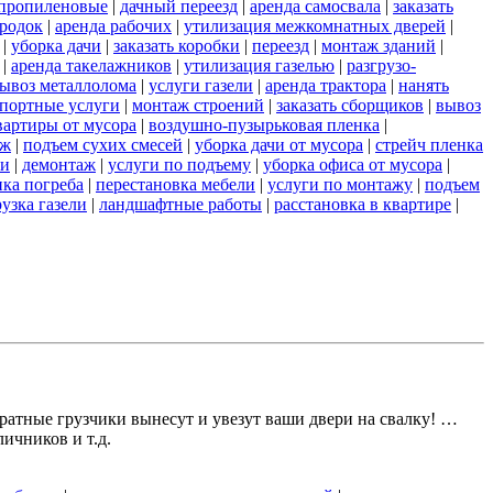
пропиленовые
|
дачный переезд
|
аренда самосвала
|
заказать
ородок
|
аренда рабочих
|
утилизация межкомнатных дверей
|
|
уборка дачи
|
заказать коробки
|
переезд
|
монтаж зданий
|
|
аренда такелажников
|
утилизация газелью
|
разгрузо-
ывоз металлолома
|
услуги газели
|
аренда трактора
|
нанять
портные услуги
|
монтаж строений
|
заказать сборщиков
|
вывоз
вартиры от мусора
|
воздушно-пузырьковая пленка
|
аж
|
подъем сухих смесей
|
уборка дачи от мусора
|
стрейч пленка
ли
|
демонтаж
|
услуги по подъему
|
уборка офиса от мусора
|
пка погреба
|
перестановка мебели
|
услуги по монтажу
|
подъем
узка газели
|
ландшафтные работы
|
расстановка в квартире
|
атные грузчики вынесут и увезут ваши двери на свалку! …
ичников и т.д.