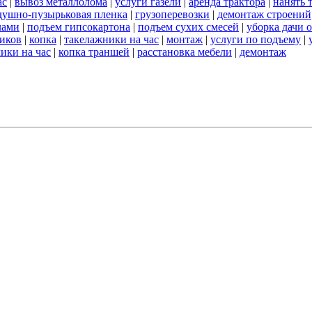
ас
|
вывоз металлолома
|
услуги газели
|
аренда трактора
|
нанять 
душно-пузырьковая пленка
|
грузоперевозки
|
демонтаж строений
лами
|
подъем гипсокартона
|
подъем сухих смесей
|
уборка дачи 
чиков
|
копка
|
такелажники на час
|
монтаж
|
услуги по подъему
|
чики на час
|
копка траншей
|
расстановка мебели
|
демонтаж