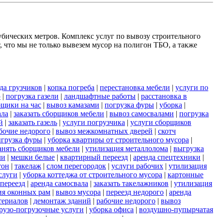
убических метров. Комплекс услуг по вывозу строительного
 что мы не только вывезем мусор на полигон ТБО, а также
да грузчиков
|
копка погреба
|
перестановка мебели
|
услуги по
ю
|
погрузка газели
|
ландшафтные работы
|
расстановка в
рщики на час
|
вывоз камазами
|
погрузка фуры
|
уборка
|
ала
|
заказать сборщиков мебели
|
вывоз самосвалами
|
погрузка
й
|
заказать газель
|
услуги погрузчика
|
услуги сборщиков
бочие недорого
|
вывоз межкомнатных дверей
|
скотч
грузка фуры
|
уборка квартиры от строительного мусора
|
анять сборщиков мебели
|
утилизация металлолома
|
выгрузка
ли
|
мешки белые
|
квартирный переезд
|
аренда спецтехники
|
тон
|
такелаж
|
слом перегородок
|
услуги рабочих
|
утилизация
слуги
|
уборка коттеджа от строительного мусора
|
картонные
переезд
|
аренда самосвала
|
заказать такелажников
|
утилизация
ия оконных рам
|
вывоз мусора
|
переезд недорого
|
аренда
териалов
|
демонтаж зданий
|
рабочие недорого
|
вывоз
грузо-погрузочные услуги
|
уборка офиса
|
воздушно-пупырчатая