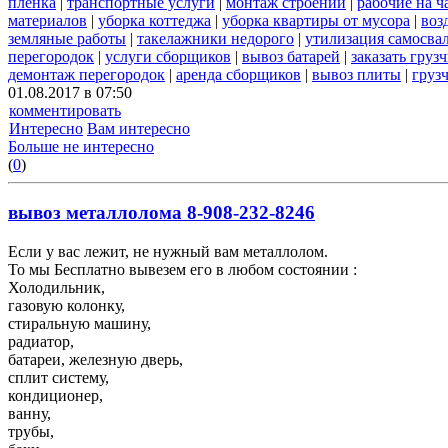
пленка
|
транспортные услуги
|
монтаж строений
|
рабочие на ч
материалов
|
уборка коттеджа
|
уборка квартиры от мусора
|
воз
земляные работы
|
такелажники недорого
|
утилизация самосва
перегородок
|
услуги сборщиков
|
вывоз батарей
|
заказать груз
демонтаж перегородок
|
аренда сборщиков
|
вывоз плиты
|
груз
01.08.2017 в 07:50
комментировать
Интересно
Вам интересно
Больше не интересно
(
0
)
вывоз металлолома 8-908-232-8246
Если у вас лежит, не нужный вам металлолом.
То мы Бесплатно вывезем его в любом состоянии :
Холодильник,
газовую колонку,
стиральную машину,
радиатор,
батареи, железную дверь,
сплит систему,
кондиционер,
ванну,
трубы,