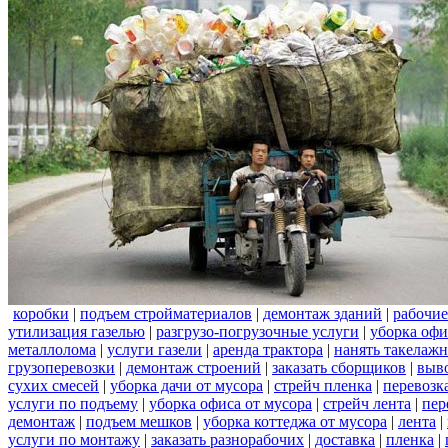
коробки
|
подъем стройматериалов
|
демонтаж зданий
|
рабочие
утилизация газелью
|
разгрузо-погрузочные услуги
|
уборка офи
металлолома
|
услуги газели
|
аренда трактора
|
нанять такелаж
грузоперевозки
|
демонтаж строений
|
заказать сборщиков
|
выв
сухих смесей
|
уборка дачи от мусора
|
стрейч пленка
|
перевозк
услуги по подъему
|
уборка офиса от мусора
|
стрейч лента
|
пер
демонтаж
|
подъем мешков
|
уборка коттеджа от мусора
|
лента
|
услуги по монтажу
|
заказать разнорабочих
|
доставка
|
пленка
|