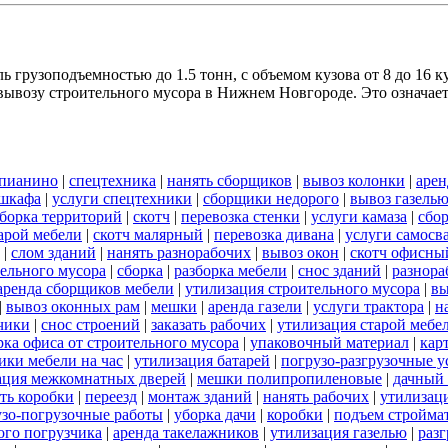
 грузоподъемностью до 1.5 тонн, с объемом кузова от 8 до 16 к
ывозу строительного мусора в Нижнем Новгороде. Это означает,
 пианино
|
спецтехника
|
нанять сборщиков
|
вывоз колонки
|
арен
 шкафа
|
услуги спецтехники
|
сборщики недорого
|
вывоз газель
борка территорий
|
скотч
|
перевозка стенки
|
услуги камаза
|
сбо
арой мебели
|
скотч малярный
|
перевозка дивана
|
услуги самосв
|
слом зданий
|
нанять разнорабочих
|
вывоз окон
|
скотч офисны
тельного мусора
|
сборка
|
разборка мебели
|
снос зданий
|
разнора
аренда сборщиков мебели
|
утилизация строительного мусора
|
вы
|
вывоз оконных рам
|
мешки
|
аренда газели
|
услуги трактора
|
н
чики
|
снос строений
|
заказать рабочих
|
утилизация старой мебе
рка офиса от строительного мусора
|
упаковочный материал
|
кар
ики мебели на час
|
утилизация батарей
|
погрузо-разгрузочные у
ация межкомнатных дверей
|
мешки полипропиленовые
|
дачный 
ать коробки
|
переезд
|
монтаж зданий
|
нанять рабочих
|
утилизац
узо-погрузочные работы
|
уборка дачи
|
коробки
|
подъем стройма
ого погрузчика
|
аренда такелажников
|
утилизация газелью
|
раз