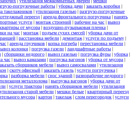
 рабочих
|
утилизация межкомнатных дверей
|
мешки
згрузо-погрузочные работы
|
уборка дачи
|
заказать коробки
|
да такелажников
|
утилизация газелью
|
разгрузо-погрузочные
коттеджный переезд
|
аренда фронтального погрузчика
|
нанять
портные услуги
|
монтаж строений
|
рабочие на час
|
вывоз
квартиры от мусора
|
воздушно-пузырьковая пленка
|
ки на час
|
монтаж
|
подъем сухих смесей
|
уборка дачи от
траншей
|
расстановка мебели
|
демонтаж
|
услуги по подъему
|
час
|
аренда грузчиков
|
копка погреба
|
перестановка мебели
|
вывоз колонки
|
погрузка газели
|
ландшафтные работы
|
и
|
сборщики недорого
|
вывоз газелью
|
погрузка фуры
|
уборка
|
а час
|
вывоз камазами
|
погрузка вагонов
|
уборка от мусора
|
заказать сборщиков мебели
|
вывоз самосвалами
|
утилизация
кон
|
скотч офисный
|
заказать газель
|
услуги погрузчика
|
орка
|
разборка мебели
|
снос зданий
|
разнорабочие недорого
|
тилизация металлолома
|
выгрузка вагонов
|
уборка дачи от
ели
|
услуги трактора
|
нанять сборщиков мебели
|
утилизация
утилизация старой мебели
|
мешки белые
|
квартирный переезд
ительного мусора
|
картон
|
такелаж
|
слом перегородок
|
услуги