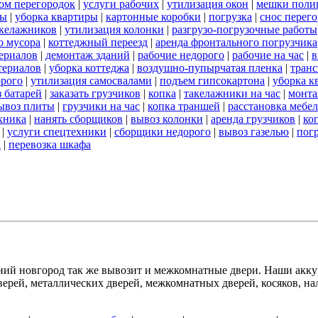
ом перегородок
|
услуги рабочих
|
утилизация окон
|
мешки поли
ты
|
уборка квартиры
|
картонные коробки
|
погрузка
|
снос перег
акелажников
|
утилизация колонки
|
разгрузо-погрузочные работы
о мусора
|
коттеджный переезд
|
аренда фронтального погрузчика
ериалов
|
демонтаж зданий
|
рабочие недорого
|
рабочие на час
|
в
териалов
|
уборка коттеджа
|
воздушно-пупырчатая пленка
|
транс
орого
|
утилизация самосвалами
|
подъем гипсокартона
|
уборка к
 батарей
|
заказать грузчиков
|
копка
|
такелажники на час
|
монт
ывоз плиты
|
грузчики на час
|
копка траншей
|
расстановка мебе
хника
|
нанять сборщиков
|
вывоз колонки
|
аренда грузчиков
|
ко
|
услуги спецтехники
|
сборщики недорого
|
вывоз газелью
|
погр
а
|
перевозка шкафа
й новгород так же вывозит и межкомнатные двери. Наши аккур
рей, металлических дверей, межкомнатных дверей, косяков, нал