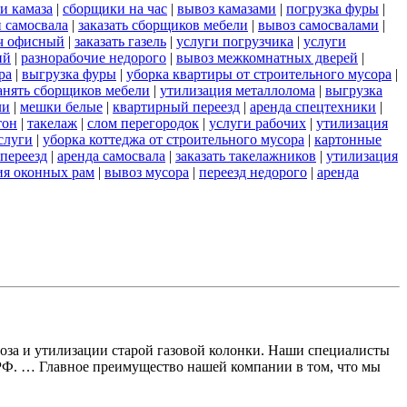
и камаза
|
сборщики на час
|
вывоз камазами
|
погрузка фуры
|
 самосвала
|
заказать сборщиков мебели
|
вывоз самосвалами
|
ч офисный
|
заказать газель
|
услуги погрузчика
|
услуги
ий
|
разнорабочие недорого
|
вывоз межкомнатных дверей
|
ра
|
выгрузка фуры
|
уборка квартиры от строительного мусора
|
анять сборщиков мебели
|
утилизация металлолома
|
выгрузка
ли
|
мешки белые
|
квартирный переезд
|
аренда спецтехники
|
тон
|
такелаж
|
слом перегородок
|
услуги рабочих
|
утилизация
слуги
|
уборка коттеджа от строительного мусора
|
картонные
переезд
|
аренда самосвала
|
заказать такелажников
|
утилизация
ия оконных рам
|
вывоз мусора
|
переезд недорого
|
аренда
воза и утилизации старой газовой колонки. Наши специалисты
 РФ. … Главное преимущество нашей компании в том, что мы