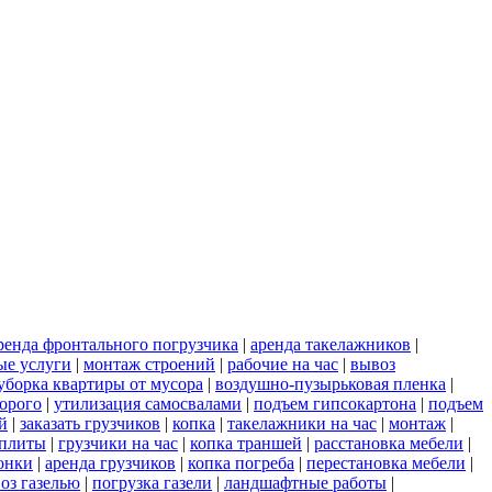
ренда фронтального погрузчика
|
аренда такелажников
|
ые услуги
|
монтаж строений
|
рабочие на час
|
вывоз
уборка квартиры от мусора
|
воздушно-пузырьковая пленка
|
орого
|
утилизация самосвалами
|
подъем гипсокартона
|
подъем
й
|
заказать грузчиков
|
копка
|
такелажники на час
|
монтаж
|
 плиты
|
грузчики на час
|
копка траншей
|
расстановка мебели
|
онки
|
аренда грузчиков
|
копка погреба
|
перестановка мебели
|
оз газелью
|
погрузка газели
|
ландшафтные работы
|