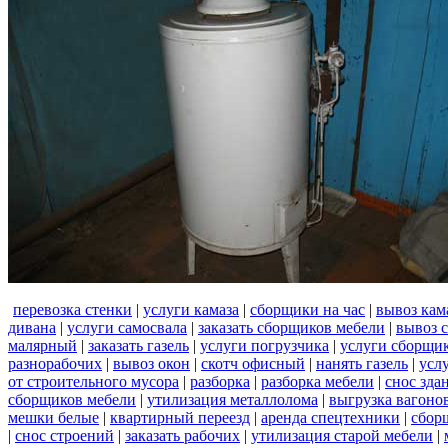
перевозка стенки
|
услуги камаза
|
сборщики на час
|
вывоз кам
дивана
|
услуги самосвала
|
заказать сборщиков мебели
|
вывоз 
малярный
|
заказать газель
|
услуги погрузчика
|
услуги сборщи
разнорабочих
|
вывоз окон
|
скотч офисный
|
нанять газель
|
усл
от строительного мусора
|
разборка
|
разборка мебели
|
снос зда
сборщиков мебели
|
утилизация металлолома
|
выгрузка вагоно
мешки белые
|
квартирный переезд
|
аренда спецтехники
|
сбор
|
снос строений
|
заказать рабочих
|
утилизация старой мебели
|