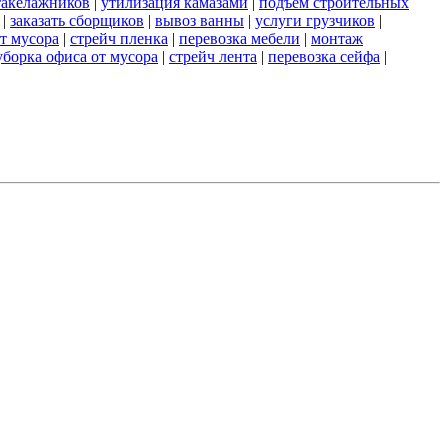
такелажников
|
утилизация камазами
|
подъем строительных
|
заказать сборщиков
|
вывоз ванны
|
услуги грузчиков
|
от мусора
|
стрейч пленка
|
перевозка мебели
|
монтаж
уборка офиса от мусора
|
стрейч лента
|
перевозка сейфа
|