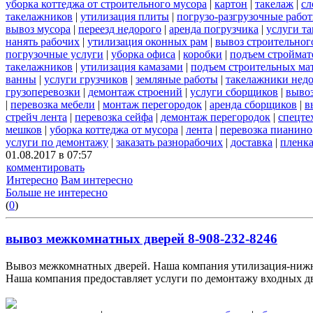
уборка коттеджа от строительного мусора
|
картон
|
такелаж
|
сл
такелажников
|
утилизация плиты
|
погрузо-разгрузочные рабо
вывоз мусора
|
переезд недорого
|
аренда погрузчика
|
услуги т
нанять рабочих
|
утилизация оконных рам
|
вывоз строительног
погрузочные услуги
|
уборка офиса
|
коробки
|
подъем строймат
такелажников
|
утилизация камазами
|
подъем строительных ма
ванны
|
услуги грузчиков
|
земляные работы
|
такелажники нед
грузоперевозки
|
демонтаж строений
|
услуги сборщиков
|
вывоз
|
перевозка мебели
|
монтаж перегородок
|
аренда сборщиков
|
в
стрейч лента
|
перевозка сейфа
|
демонтаж перегородок
|
спецте
мешков
|
уборка коттеджа от мусора
|
лента
|
перевозка пианино
услуги по демонтажу
|
заказать разнорабочих
|
доставка
|
пленк
01.08.2017 в 07:57
комментировать
Интересно
Вам интересно
Больше не интересно
(
0
)
вывоз межкомнатных дверей 8-908-232-8246
Вывоз межкомнатных дверей. Наша компания утилизация-нижни
Наша компания предоставляет услуги по демонтажу входных две