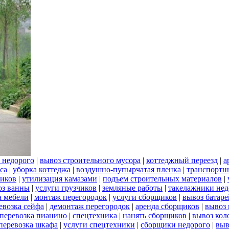
 недорого
|
вывоз строительного мусора
|
коттеджный переезд
|
а
са
|
уборка коттеджа
|
воздушно-пупырчатая пленка
|
транспортн
ников
|
утилизация камазами
|
подъем строительных материалов
|
оз ванны
|
услуги грузчиков
|
земляные работы
|
такелажники нед
а мебели
|
монтаж перегородок
|
услуги сборщиков
|
вывоз батаре
евозка сейфа
|
демонтаж перегородок
|
аренда сборщиков
|
вывоз
перевозка пианино
|
спецтехника
|
нанять сборщиков
|
вывоз кол
перевозка шкафа
|
услуги спецтехники
|
сборщики недорого
|
выв