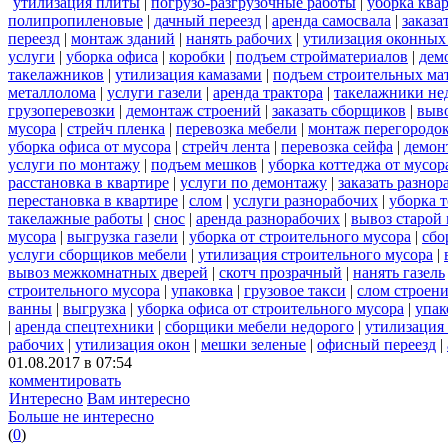
утилизация плиты
|
погрузо-разгрузочные работы
|
уборка ква
полипропиленовые
|
дачный переезд
|
аренда самосвала
|
заказа
переезд
|
монтаж зданий
|
нанять рабочих
|
утилизация оконных
услуги
|
уборка офиса
|
коробки
|
подъем стройматериалов
|
дем
такелажников
|
утилизация камазами
|
подъем строительных ма
металлолома
|
услуги газели
|
аренда трактора
|
такелажники не
грузоперевозки
|
демонтаж строений
|
заказать сборщиков
|
выв
мусора
|
стрейч пленка
|
перевозка мебели
|
монтаж перегородо
уборка офиса от мусора
|
стрейч лента
|
перевозка сейфа
|
демон
услуги по монтажу
|
подъем мешков
|
уборка коттеджа от мусор
расстановка в квартире
|
услуги по демонтажу
|
заказать разнор
перестановка в квартире
|
слом
|
услуги разнорабочих
|
уборка 
такелажные работы
|
снос
|
аренда разнорабочих
|
вывоз старой
мусора
|
выгрузка газели
|
уборка от строительного мусора
|
сбо
услуги сборщиков мебели
|
утилизация строительного мусора
|
вывоз межкомнатных дверей
|
скотч прозрачный
|
нанять газель
строительного мусора
|
упаковка
|
грузовое такси
|
слом строен
ванны
|
выгрузка
|
уборка офиса от строительного мусора
|
упак
|
аренда спецтехники
|
сборщики мебели недорого
|
утилизация
рабочих
|
утилизация окон
|
мешки зеленые
|
офисный переезд
|
01.08.2017 в 07:54
комментировать
Интересно
Вам интересно
Больше не интересно
(
0
)