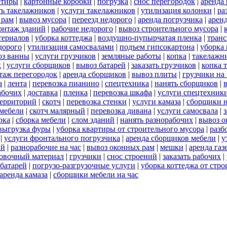
ртиры
|
картонные коробки
|
погрузка
|
снос перегородок
|
аренда
ть такелажников
|
услуги такелажников
|
утилизация колонки
|
ра
 рам
|
вывоз мусора
|
переезд недорого
|
аренда погрузчика
|
арен
онтаж зданий
|
рабочие недорого
|
вывоз строительного мусора
|
териалов
|
уборка коттеджа
|
воздушно-пупырчатая пленка
|
транс
дорого
|
утилизация самосвалами
|
подъем гипсокартона
|
уборка 
оз ванны
|
услуги грузчиков
|
земляные работы
|
копка
|
такелажни
к
|
услуги сборщиков
|
вывоз батарей
|
заказать грузчиков
|
копка 
таж перегородок
|
аренда сборщиков
|
вывоз плиты
|
грузчики на 
а
|
лента
|
перевозка пианино
|
спецтехника
|
нанять сборщиков
|
абочих
|
доставка
|
пленка
|
перевозка шкафа
|
услуги спецтехник
территорий
|
скотч
|
перевозка стенки
|
услуги камаза
|
сборщики н
 мебели
|
скотч малярный
|
перевозка дивана
|
услуги самосвала
|
рка
|
сборка мебели
|
слом зданий
|
нанять разнорабочих
|
вывоз о
выгрузка фуры
|
уборка квартиры от строительного мусора
|
разб
|
услуги фронтального погрузчика
|
аренда сборщиков мебели
|
у
ий
|
разнорабочие на час
|
вывоз оконных рам
|
мешки
|
аренда газ
овочный материал
|
грузчики
|
снос строений
|
заказать рабочих
|
 батарей
|
погрузо-разгрузочные услуги
|
уборка коттеджа от стро
аренда камаза
|
сборщики мебели на час