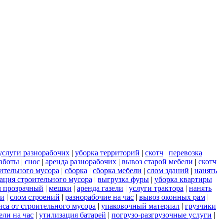
услуги разнорабочих
|
уборка территорий
|
скотч
|
перевозка
аботы
|
снос
|
аренда разнорабочих
|
вывоз старой мебели
|
скотч
оительного мусора
|
сборка
|
сборка мебели
|
слом зданий
|
нанять
ация строительного мусора
|
выгрузка фуры
|
уборка квартиры
ч прозрачный
|
мешки
|
аренда газели
|
услуги трактора
|
нанять
си
|
слом строений
|
разнорабочие на час
|
вывоз оконных рам
|
иса от строительного мусора
|
упаковочный материал
|
грузчики
ли на час
|
утилизация батарей
|
погрузо-разгрузочные услуги
|