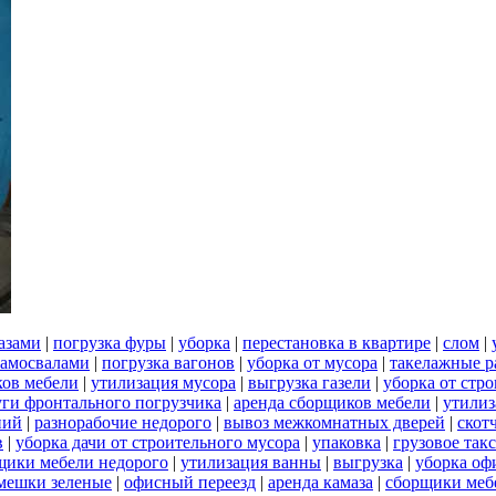
азами
|
погрузка фуры
|
уборка
|
перестановка в квартире
|
слом
|
самосвалами
|
погрузка вагонов
|
уборка от мусора
|
такелажные р
ков мебели
|
утилизация мусора
|
выгрузка газели
|
уборка от стр
уги фронтального погрузчика
|
аренда сборщиков мебели
|
утилиз
ний
|
разнорабочие недорого
|
вывоз межкомнатных дверей
|
скот
в
|
уборка дачи от строительного мусора
|
упаковка
|
грузовое так
щики мебели недорого
|
утилизация ванны
|
выгрузка
|
уборка оф
мешки зеленые
|
офисный переезд
|
аренда камаза
|
сборщики мебе