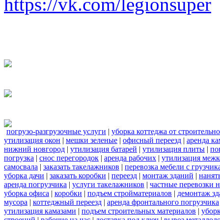
https://vk.com/legionsuper
погрузо-разгрузочные услуги
|
уборка коттеджа от строительн
утилизация окон
|
мешки зеленые
|
офисный переезд
|
аренда ка
нижний новгород
|
утилизация батарей
|
утилизация плиты
|
по
погрузка
|
снос перегородок
|
аренда рабочих
|
утилизация межк
самосвала
|
заказать такелажников
|
перевозка мебели с грузчи
уборка дачи
|
заказать коробки
|
переезд
|
монтаж зданий
|
нанят
аренда погрузчика
|
услуги такелажников
|
частные перевозки 
уборка офиса
|
коробки
|
подъем стройматериалов
|
демонтаж з
мусора
|
коттеджный переезд
|
аренда фронтального погрузчика
утилизация камазами
|
подъем строительных материалов
|
уборк
строений
|
рабочие на час
|
доставка под ключ
|
вывоз металлол