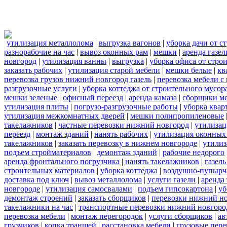
утилизация металлолома
|
выгрузка вагонов
|
уборка дачи от с
разнорабочие на час
|
вывоз оконных рам
|
мешки
|
аренда газел
новгород
|
утилизация ванны
|
выгрузка
|
уборка офиса от стро
заказать рабочих
|
утилизация старой мебели
|
мешки белые
|
кв
перевозка грузов нижний новгород газель
|
перевозка мебели с
разгрузочные услуги
|
уборка коттеджа от строительного мусор
мешки зеленые
|
офисный переезд
|
аренда камаза
|
сборщики ме
утилизация плиты
|
погрузо-разгрузочные работы
|
уборка квар
утилизация межкомнатных дверей
|
мешки полипропиленовые
такелажников
|
частные перевозки нижний новгород
|
утилизац
переезд
|
монтаж зданий
|
нанять рабочих
|
утилизация оконных
такелажников
|
заказать перевозку в нижнем новгороде
|
утилиз
подъем стройматериалов
|
демонтаж зданий
|
рабочие недорого
аренда фронтального погрузчика
|
нанять такелажников
|
газел
строительных материалов
|
уборка коттеджа
|
воздушно-пупырч
доставка под ключ
|
вывоз металлолома
|
услуги газели
|
аренда
новгороде
|
утилизация самосвалами
|
подъем гипсокартона
|
уб
демонтаж строений
|
заказать сборщиков
|
перевозки нижний н
такелажники на час
|
транспортные перевозки нижний новгоро
перевозка мебели
|
монтаж перегородок
|
услуги сборщиков
|
ав
грузчиков
|
копка траншей
|
расстановка мебели
|
грузовые пер