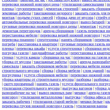
перевозки нижний новгород цена
|
утилизация самосвалами
|
п
пленка
|
грузоперевозки
|
демонтаж строений
|
заказать сборщи
земляные работы
|
такелажники недорого
|
заказать газель для
монтаж
|
подъем сухих смесей
|
уборка дачи от мусора
|
стрейч 
автомобильные перевозки нижний новгород
|
вывоз батарей
|
з
грузовые перевозки нижний новгород цены
|
демонтаж
|
услуги
демонтаж перегородок
|
аренда сборщиков
|
газель перевозки 
перестановка мебели
|
перевозка вещей нижний новгород
|
усл
перевозка пианино
|
спецтехника
|
нанять сборщиков
|
перевозк
погреба
|
расстановка в квартире
|
грузовые перевозки газель 
пленка
|
перевозка шкафа
|
услуги спецтехники
|
сборщики нед
погрузка газели
|
ландшафтные работы
|
перестановка в кварти
стенки
|
услуги камаза
|
сборщики на час
|
перевозки на газели
уборка от мусора
|
такелажные работы
|
снос
|
аренда разнорабо
самосвала
|
заказать сборщиков мебели
|
перевозка мебели ниж
строительного мусора
|
сборка
|
сборка мебели
|
слом зданий
|
н
погрузчика
|
услуги сборщиков мебели
|
перевозки нижний нов
уборка квартиры от строительного мусора
|
разборка
|
разборка
|
скотч прозрачный
|
нанять газель
|
услуги фронтального погру
утилизация строительного мусора
|
выгрузка вагонов
|
уборка д
разнорабочие на час
|
вывоз оконных рам
|
мешки
|
аренда газел
новгород
|
утилизация металлолома
|
выгрузка
|
уборка офиса о
заказать рабочих
|
утилизация старой мебели
|
мешки белые
|
кв
перевозка грузов нижний новгород газель
|
утилизация ванны