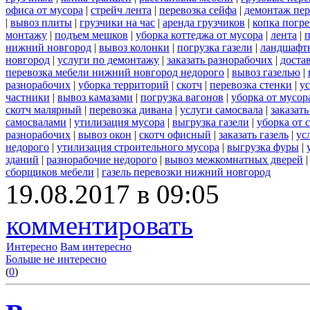
офиса от мусора
|
стрейч лента
|
перевозка сейфа
|
демонтаж пер
|
вывоз плиты
|
грузчики на час
|
аренда грузчиков
|
копка погре
монтажу
|
подъем мешков
|
уборка коттеджа от мусора
|
лента
|
п
нижний новгород
|
вывоз колонки
|
погрузка газели
|
ландшафт
новгород
|
услуги по демонтажу
|
заказать разнорабочих
|
доста
перевозка мебели нижний новгород недорого
|
вывоз газелью
|
разнорабочих
|
уборка территорий
|
скотч
|
перевозка стенки
|
ус
частники
|
вывоз камазами
|
погрузка вагонов
|
уборка от мусор
скотч малярный
|
перевозка дивана
|
услуги самосвала
|
заказат
самосвалами
|
утилизация мусора
|
выгрузка газели
|
уборка от 
разнорабочих
|
вывоз окон
|
скотч офисный
|
заказать газель
|
ус
недорого
|
утилизация строительного мусора
|
выгрузка фуры
|
зданий
|
разнорабочие недорого
|
вывоз межкомнатных дверей
сборщиков мебели
|
газель перевозки нижний новгород
19.08.2017 в 09:05
комментировать
Интересно
Вам интересно
Больше не интересно
(
0
)