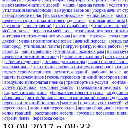
вывоз межкомнатных дверей
|
мешки
|
аренда газели
|
услуги тр
утилизация металлолома
|
выгрузка вагонов
|
уборка дачи от ст
разнорабочие на час
|
вывоз оконных рам
|
мешки белые
|
кварт
перевозка грузов нижний новгород газель
|
утилизация ванны
|
грузчики
|
снос строений
|
заказать рабочих
|
утилизация старой
мебели на час
|
перевозка мебели с грузчиками недорого нижн
коттеджа от строительного мусора
|
картон
|
такелаж
|
слом пер
дверей
|
мешки полипропиленовые
|
дачный переезд
|
аренда са
новгород
|
утилизация плиты
|
погрузо-разгрузочные работы
|
у
рабочих
|
нанять рабочих
|
утилизация оконных рам
|
вывоз мус
перевозки нижний новгород
|
утилизация колонки
|
разгрузо-п
|
рабочие недорого
|
доставка до квартиры
|
вывоз строительног
такелажников
|
заказать перевозку в нижнем новгороде
|
утилиз
подъем стройматериалов
|
демонтаж зданий
|
рабочие на час
|
д
нанять такелажников
|
газель перевозки нижний новгород цена
|
воздушно-пупырчатая пленка
|
транспортные услуги
|
монтаж 
услуги грузчиков
|
земляные работы
|
такелажники недорого
|
з
|
подъем гипсокартона
|
уборка квартиры от мусора
|
воздушно-
сборщиков
|
автомобильные перевозки нижний новгород
|
выво
перевозки нижний новгород
|
монтаж
|
подъем сухих смесей
|
у
перегородок
|
демонтаж перегородок
|
аренда сборщиков
|
газел
копка траншей
|
расстановка мебели
|
грузовые перевозки нижн
|
стрейч лента
|
перевозка сейфа
19.08.2017 в 08:33