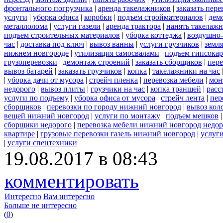
фронтального погрузчика
|
аренда такелажников
|
заказать пер
услуги
|
уборка офиса
|
коробки
|
подъем стройматериалов
|
дем
металлолома
|
услуги газели
|
аренда трактора
|
нанять такелаж
подъем строительных материалов
|
уборка коттеджа
|
воздушно-
час
|
доставка под ключ
|
вывоз ванны
|
услуги грузчиков
|
земл
нижнем новгороде
|
утилизация самосвалами
|
подъем гипсокар
грузоперевозки
|
демонтаж строений
|
заказать сборщиков
|
пер
вывоз батарей
|
заказать грузчиков
|
копка
|
такелажники на час
|
уборка дачи от мусора
|
стрейч пленка
|
перевозка мебели
|
мон
недорого
|
вывоз плиты
|
грузчики на час
|
копка траншей
|
расс
услуги по подъему
|
уборка офиса от мусора
|
стрейч лента
|
пер
сборщиков
|
перевозки по городу нижний новгород
|
вывоз кол
вещей нижний новгород
|
услуги по монтажу
|
подъем мешков
сборщики недорого
|
перевозка мебели нижний новгород недор
квартире
|
грузовые перевозки газель нижний новгород
|
услуг
|
услуги спецтехники
19.08.2017 в 08:43
комментировать
Интересно
Вам интересно
Больше не интересно
(
0
)