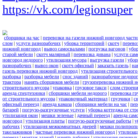
https://vk.com/legionsuper
сборщики на час
|
перевозки на газели нижний новгород част
слом
|
услуги разнорабочих
|
уборка территорий
|
скотч
|
перево
нижний новгород
|
вывоз самосвалами
|
погрузка вагонов
|
убор
старой мебели
|
скотч малярный
|
перевозка дивана
|
услуги сам
новгород недорого
|
утилизация мусора
|
выгрузка газели
|
убор
разнорабочих
|
вывоз окон
|
скотч офисный
|
заказать газель
|
на
газель перевозки нижний новгород
|
утилизация строительного
разборка
|
разборка мебели
|
снос зданий
|
разнорабочие недоро
трактора
|
нанять сборщиков мебели
|
грузоперевозка нижний н
строительного мусора
|
упаковка
|
грузовое такси
|
слом строен
аренда спецтехники
|
сборщики мебели недорого
|
перевозка гр
от строительного мусора
|
упаковочный материал
|
грузчики
|
с
офисный переезд
|
аренда камаза
|
сборщики мебели на час
|
пер
батарей
|
погрузо-разгрузочные услуги
|
уборка коттеджа от ст
утилизация окон
|
мешки зеленые
|
дачный переезд
|
аренда сам
новгород
|
утилизация плиты
|
погрузо-разгрузочные работы
|
у
рабочих
|
утилизация межкомнатных дверей
|
мешки полипроп
такелажников
|
частные перевозки нижний новгород
|
утилизац
переезд
|
монтаж зданий
|
нанять рабочих
|
утилизация оконных