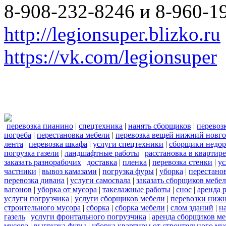
8-908-232-8246 и 8-960-1
http://legionsuper.blizko.ru
https://vk.com/legionsuper
перевозка пианино
|
спецтехника
|
нанять сборщиков
|
перевоз
погреба
|
перестановка мебели
|
перевозка вещей нижний новг
лента
|
перевозка шкафа
|
услуги спецтехники
|
сборщики недор
погрузка газели
|
ландшафтные работы
|
расстановка в квартире
заказать разнорабочих
|
доставка
|
пленка
|
перевозка стенки
|
ус
частники
|
вывоз камазами
|
погрузка фуры
|
уборка
|
перестанов
перевозка дивана
|
услуги самосвала
|
заказать сборщиков мебе
вагонов
|
уборка от мусора
|
такелажные работы
|
снос
|
аренда 
услуги погрузчика
|
услуги сборщиков мебели
|
перевозки нижн
строительного мусора
|
сборка
|
сборка мебели
|
слом зданий
|
н
газель
|
услуги фронтального погрузчика
|
аренда сборщиков м
мусора
|
выгрузка фуры
|
уборка квартиры от строительного му