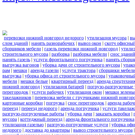
перевозки нижний новгород недорого
|
утилизация мусора
|
вы
слом зданий
|
нанять разнорабочих
|
вывоз окон
|
скотч офисны
сборщиков мебели
|
газель перевозки нижний новгород
|
утилиз
строительного мусора
|
разборка
|
разборка мебели
|
снос здани
нанять газель
|
услуги фронтального погрузчика
|
нанять сборщ
выгрузка вагонов
|
уборка дачи от строительного мусора
|
упако
рам
|
мешки
|
аренда газели
|
услуги трактора
|
сборщики мебели
выгрузка
|
уборка офиса от строительного мусора
|
упаковочный
мебели
|
мешки белые
|
квартирный переезд
|
аренда спецтехни
нижний новгород
|
утилизация батарей
|
погрузо-разгрузочные 
перегородок
|
услуги рабочих
|
утилизация окон
|
мешки зелены
такелажников
|
перевозка мебели с грузчиками нижний новгор
картонные коробки
|
погрузка
|
снос перегородок
|
аренда рабоч
переезд
|
переезд недорого
|
аренда погрузчика
|
услуги такела
разгрузо-погрузочные работы
|
уборка дачи
|
заказать коробки
|
мусора
|
коттеджный переезд
|
аренда фронтального погрузчика
утилизация газелью
|
разгрузо-погрузочные услуги
|
уборка офи
недорого
|
доставка до квартиры
|
вывоз строительного мусора