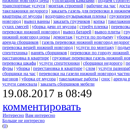
нижний новгород цена
|
утилизация камазами
|
подъем строите
транспортные услуги
|
монтаж строений
|
рабочие на час
|
доста
такелажники недорого
|
заказать газель для перевозки в нижне
квартиры от мусора
|
воздушно-пузырьковая пленка
|
грузопере
новгород
|
вывоз ванны
|
заказать грузчиков
|
копка
|
такелажник
сухих смесей
|
уборка дачи от мусора
|
стрейч пленка
|
перевозк
перевозки нижний новгород
|
вывоз батарей
|
вывоз плиты
|
гру
нижний новгород цены
|
демонтаж
|
услуги по подъему
|
уборка
аренда сборщиков
|
газель перевозки нижний новгород недорог
перевозка вещей нижний новгород
|
услуги по монтажу
|
подъе
спецтехника
|
нанять сборщиков
|
перевозки по городу нижний
расстановка в квартире
|
грузовые перевозки газель нижний но
перевозка шкафа
|
услуги спецтехники
|
сборщики недорого
|
п
фуры
|
уборка
|
перестановка в квартире
|
слом
|
услуги разнора
сборщики на час
|
перевозки на газели нижний новгород частн
вагонов
|
уборка от мусора
|
такелажные работы
|
снос
|
аренда 
услуги самосвала
|
заказать сборщиков мебели
19.08.2017 в 08:49
комментировать
Интересно
Вам интересно
Больше не интересно
(
0
)