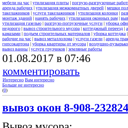
мебели на час
|
утилизация плиты
|
погрузо-разгрузочные рабо
аренда рабочих
|
утилизация межкомнатных дверей
|
мешки по
такелажников
|
услуги такелажников
|
утилизация колонки
|
раз
монтаж зданий
|
нанять рабочих
|
утилизация оконных рам
|
выв
утилизация газелью
|
разгрузо-погрузочные услуги
|
уборка офи
недорого
|
вывоз строительного мусора
|
коттеджный переезд
|
камазами
|
подъем строительных материалов
|
уборка коттеджа
рабочие на час
|
вывоз металлолома
|
услуги газели
|
аренда тра
гипсокартона
|
уборка квартиры от мусора
|
воздушно-пузырько
вывоз ванны
|
услуги грузчиков
|
земляные работы
01.08.2017 в 07:46
комментировать
Интересно
Вам интересно
Больше не интересно
(
0
)
вывоз окон 8-908-23282
Вывоз мусора: