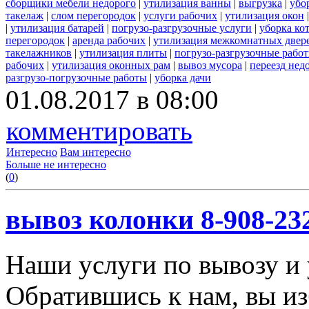
сборщики мебели недорого
|
утилизация ванны
|
выгрузка
|
убо
такелаж
|
слом перегородок
|
услуги рабочих
|
утилизация окон
|
утилизация батарей
|
погрузо-разгрузочные услуги
|
уборка ко
перегородок
|
аренда рабочих
|
утилизация межкомнатных двер
такелажников
|
утилизация плиты
|
погрузо-разгрузочные рабо
рабочих
|
утилизация оконных рам
|
вывоз мусора
|
переезд нед
разгрузо-погрузочные работы
|
уборка дачи
01.08.2017 в 08:00
комментировать
Интересно
Вам интересно
Больше не интересно
(
0
)
вывоз колонки 8-908-23
Наши услуги по вывозу и 
Обратившись к нам, вы из