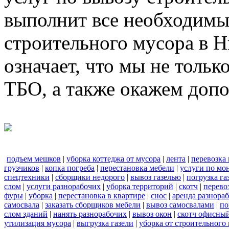
выполнит все необходимы
строительного мусора в 
означает, что мы не тольк
ТБО, а также окажем доп
подъем мешков
|
уборка коттеджа от мусора
|
лента
|
перевозка
грузчиков
|
копка погреба
|
перестановка мебели
|
услуги по мо
спецтехники
|
сборщики недорого
|
вывоз газелью
|
погрузка га
слом
|
услуги разнорабочих
|
уборка территорий
|
скотч
|
перево
фуры
|
уборка
|
перестановка в квартире
|
снос
|
аренда разнора
самосвала
|
заказать сборщиков мебели
|
вывоз самосвалами
|
по
слом зданий
|
нанять разнорабочих
|
вывоз окон
|
скотч офисны
утилизация мусора
|
выгрузка газели
|
уборка от строительного