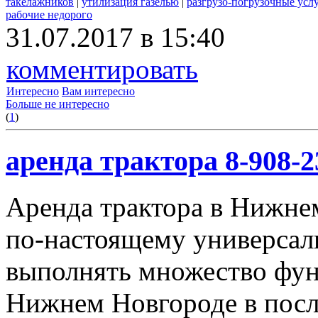
такелажников
|
утилизация газелью
|
разгрузо-погрузочные усл
рабочие недорого
31.07.2017 в 15:40
комментировать
Интересно
Вам интересно
Больше не интересно
(
1
)
аренда трактора 8-908-2
Аренда трактора в Нижнем
по-настоящему универсал
выполнять множество фун
Нижнем Новгороде в посл