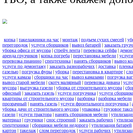
копка
|
такелажники на час
|
монтаж
|
подъем сухих смесей
|
уб
перегородок
|
услуги сборщиков
|
вывоз батарей
|
заказать груз
уборка офиса от мусора
|
стрейч лента
|
перевозка сейфа
|
демон
аренда грузчиков
|
копка погреба
|
перестановка мебели
|
услуг
перевозка пианино
|
спецтехника
|
нанять сборщиков
|
вывоз ко
услуги по демонтажу
|
заказать разнорабочих
|
доставка
|
пленк
газелью
|
погрузка фуры
|
уборка
|
перестановка в квартире
|
сл
услуги камаза
|
сборщики на час
|
вывоз камазами
|
погрузка ва
вывоз старой мебели
|
скотч малярный
|
перевозка дивана
|
услу
мусора
|
выгрузка газели
|
уборка от строительного мусора
|
сбо
офисный
|
заказать газель
|
услуги погрузчика
|
услуги сборщик
квартиры от строительного мусора
|
разборка
|
разборка мебели
прозрачный
|
нанять газель
|
услуги фронтального погрузчика
|
уборка дачи от строительного мусора
|
упаковка
|
грузовое такс
газели
|
услуги трактора
|
нанять сборщиков мебели
|
утилизаци
материал
|
грузчики
|
снос строений
|
заказать рабочих
|
утилиза
спецтехники
|
сборщики мебели недорого
|
утилизация батарей
картон
|
такелаж
|
слом перегородок
|
услуги рабочих
|
утилизац