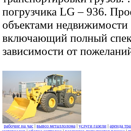
погрузчика LG – 936. Пр
объектами недвижимости 
включающий полный спект
зависимости от пожеланий
рабочие на час
|
вывоз металлолома
|
услуги газели
|
аренда тр