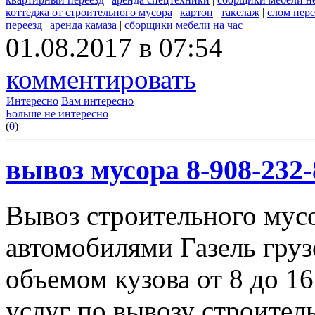
коттеджа от строительного мусора
|
картон
|
такелаж
|
слом пер
переезд
|
аренда камаза
|
сборщики мебели на час
01.08.2017 в 07:54
комментировать
Интересно
Вам интересно
Больше не интересно
(
0
)
вывоз мусора 8-908-232-
Вывоз строительного мус
автомобилями Газель груз
объемом кузова от 8 до 1
услуг по вывозу строител