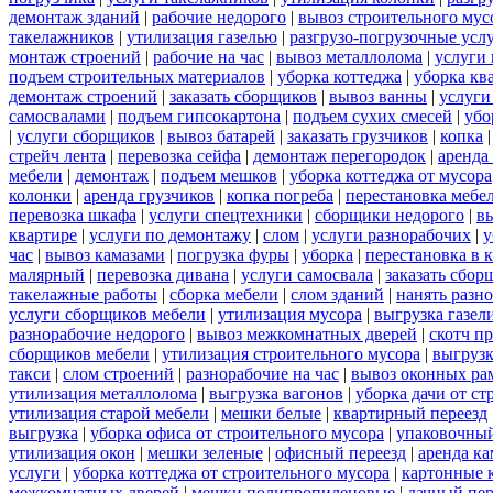
демонтаж зданий
|
рабочие недорого
|
вывоз строительного мус
такелажников
|
утилизация газелью
|
разгрузо-погрузочные усл
монтаж строений
|
рабочие на час
|
вывоз металлолома
|
услуги 
подъем строительных материалов
|
уборка коттеджа
|
уборка кв
демонтаж строений
|
заказать сборщиков
|
вывоз ванны
|
услуги
самосвалами
|
подъем гипсокартона
|
подъем сухих смесей
|
убо
|
услуги сборщиков
|
вывоз батарей
|
заказать грузчиков
|
копка
стрейч лента
|
перевозка сейфа
|
демонтаж перегородок
|
аренда
мебели
|
демонтаж
|
подъем мешков
|
уборка коттеджа от мусора
колонки
|
аренда грузчиков
|
копка погреба
|
перестановка мебе
перевозка шкафа
|
услуги спецтехники
|
сборщики недорого
|
в
квартире
|
услуги по демонтажу
|
слом
|
услуги разнорабочих
|
у
час
|
вывоз камазами
|
погрузка фуры
|
уборка
|
перестановка в 
малярный
|
перевозка дивана
|
услуги самосвала
|
заказать сбор
такелажные работы
|
сборка мебели
|
слом зданий
|
нанять разн
услуги сборщиков мебели
|
утилизация мусора
|
выгрузка газел
разнорабочие недорого
|
вывоз межкомнатных дверей
|
скотч п
сборщиков мебели
|
утилизация строительного мусора
|
выгруз
такси
|
слом строений
|
разнорабочие на час
|
вывоз оконных ра
утилизация металлолома
|
выгрузка вагонов
|
уборка дачи от ст
утилизация старой мебели
|
мешки белые
|
квартирный переезд
выгрузка
|
уборка офиса от строительного мусора
|
упаковочный
утилизация окон
|
мешки зеленые
|
офисный переезд
|
аренда ка
услуги
|
уборка коттеджа от строительного мусора
|
картонные 
межкомнатных дверей
|
мешки полипропиленовые
|
дачный пер