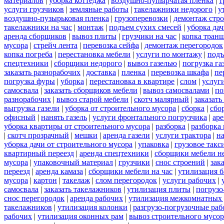
материалов
|
уборка коттеджа
|
воздушно-пупырчатая пленка
|
т
услуги грузчиков
|
земляные работы
|
такелажники недорого
|
у
воздушно-пузырьковая пленка
|
грузоперевозки
|
демонтаж стр
такелажники на час
|
монтаж
|
подъем сухих смесей
|
уборка дач
аренда сборщиков
|
вывоз плиты
|
грузчики на час
|
копка тран
мусора
|
стрейч лента
|
перевозка сейфа
|
демонтаж перегородок
копка погреба
|
перестановка мебели
|
услуги по монтажу
|
подъ
спецтехники
|
сборщики недорого
|
вывоз газелью
|
погрузка га
заказать разнорабочих
|
доставка
|
пленка
|
перевозка шкафа
|
пе
погрузка фуры
|
уборка
|
перестановка в квартире
|
слом
|
услуг
самосвала
|
заказать сборщиков мебели
|
вывоз самосвалами
|
по
разнорабочих
|
вывоз старой мебели
|
скотч малярный
|
заказать
выгрузка газели
|
уборка от строительного мусора
|
сборка
|
сбо
офисный
|
нанять газель
|
услуги фронтального погрузчика
|
ар
уборка квартиры от строительного мусора
|
разборка
|
разборка
|
скотч прозрачный
|
мешки
|
аренда газели
|
услуги трактора
|
н
уборка дачи от строительного мусора
|
упаковка
|
грузовое такс
квартирный переезд
|
аренда спецтехники
|
сборщики мебели н
мусора
|
упаковочный материал
|
грузчики
|
снос строений
|
зак
переезд
|
аренда камаза
|
сборщики мебели на час
|
утилизация б
мусора
|
картон
|
такелаж
|
слом перегородок
|
услуги рабочих
|
самосвала
|
заказать такелажников
|
утилизация плиты
|
погрузо
снос перегородок
|
аренда рабочих
|
утилизация межкомнатных 
такелажников
|
утилизация колонки
|
разгрузо-погрузочные ра
рабочих
|
утилизация оконных рам
|
вывоз строительного мусор