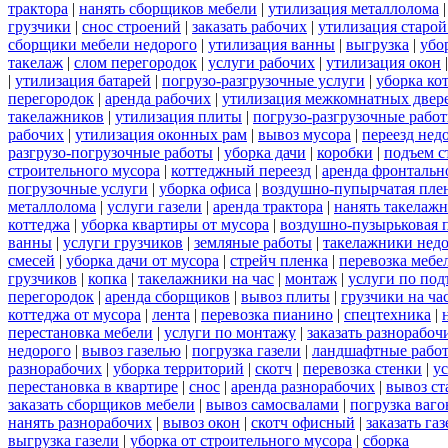
трактора
|
нанять сборщиков мебели
|
утилизация металлолома
грузчики
|
снос строений
|
заказать рабочих
|
утилизация старой
сборщики мебели недорого
|
утилизация ванны
|
выгрузка
|
убо
такелаж
|
слом перегородок
|
услуги рабочих
|
утилизация окон
|
утилизация батарей
|
погрузо-разгрузочные услуги
|
уборка ко
перегородок
|
аренда рабочих
|
утилизация межкомнатных двер
такелажников
|
утилизация плиты
|
погрузо-разгрузочные рабо
рабочих
|
утилизация оконных рам
|
вывоз мусора
|
переезд нед
разгрузо-погрузочные работы
|
уборка дачи
|
коробки
|
подъем с
строительного мусора
|
коттеджный переезд
|
аренда фронтальн
погрузочные услуги
|
уборка офиса
|
воздушно-пупырчатая пле
металлолома
|
услуги газели
|
аренда трактора
|
нанять такелаж
коттеджа
|
уборка квартиры от мусора
|
воздушно-пузырьковая 
ванны
|
услуги грузчиков
|
земляные работы
|
такелажники нед
смесей
|
уборка дачи от мусора
|
стрейч пленка
|
перевозка мебе
грузчиков
|
копка
|
такелажники на час
|
монтаж
|
услуги по под
перегородок
|
аренда сборщиков
|
вывоз плиты
|
грузчики на ча
коттеджа от мусора
|
лента
|
перевозка пианино
|
спецтехника
|
перестановка мебели
|
услуги по монтажу
|
заказать разнорабоч
недорого
|
вывоз газелью
|
погрузка газели
|
ландшафтные рабо
разнорабочих
|
уборка территорий
|
скотч
|
перевозка стенки
|
ус
перестановка в квартире
|
снос
|
аренда разнорабочих
|
вывоз ст
заказать сборщиков мебели
|
вывоз самосвалами
|
погрузка ваго
нанять разнорабочих
|
вывоз окон
|
скотч офисный
|
заказать газ
выгрузка газели
|
уборка от строительного мусора
|
сборка