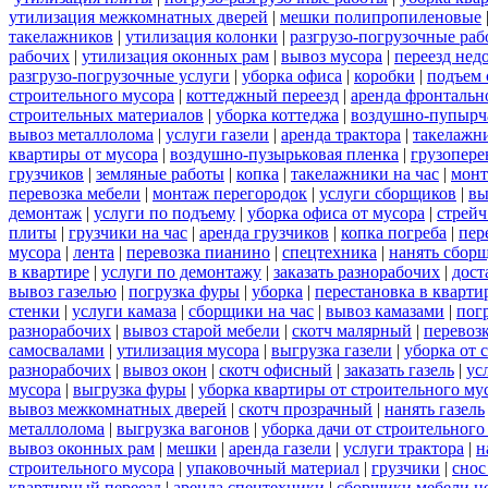
утилизация межкомнатных дверей
|
мешки полипропиленовые
такелажников
|
утилизация колонки
|
разгрузо-погрузочные ра
рабочих
|
утилизация оконных рам
|
вывоз мусора
|
переезд нед
разгрузо-погрузочные услуги
|
уборка офиса
|
коробки
|
подъем 
строительного мусора
|
коттеджный переезд
|
аренда фронтальн
строительных материалов
|
уборка коттеджа
|
воздушно-пупырч
вывоз металлолома
|
услуги газели
|
аренда трактора
|
такелажн
квартиры от мусора
|
воздушно-пузырьковая пленка
|
грузопере
грузчиков
|
земляные работы
|
копка
|
такелажники на час
|
мон
перевозка мебели
|
монтаж перегородок
|
услуги сборщиков
|
вы
демонтаж
|
услуги по подъему
|
уборка офиса от мусора
|
стрейч
плиты
|
грузчики на час
|
аренда грузчиков
|
копка погреба
|
пер
мусора
|
лента
|
перевозка пианино
|
спецтехника
|
нанять сбор
в квартире
|
услуги по демонтажу
|
заказать разнорабочих
|
дост
вывоз газелью
|
погрузка фуры
|
уборка
|
перестановка в кварти
стенки
|
услуги камаза
|
сборщики на час
|
вывоз камазами
|
пог
разнорабочих
|
вывоз старой мебели
|
скотч малярный
|
перевоз
самосвалами
|
утилизация мусора
|
выгрузка газели
|
уборка от 
разнорабочих
|
вывоз окон
|
скотч офисный
|
заказать газель
|
ус
мусора
|
выгрузка фуры
|
уборка квартиры от строительного му
вывоз межкомнатных дверей
|
скотч прозрачный
|
нанять газель
металлолома
|
выгрузка вагонов
|
уборка дачи от строительного
вывоз оконных рам
|
мешки
|
аренда газели
|
услуги трактора
|
н
строительного мусора
|
упаковочный материал
|
грузчики
|
снос
квартирный переезд
|
аренда спецтехники
|
сборщики мебели н