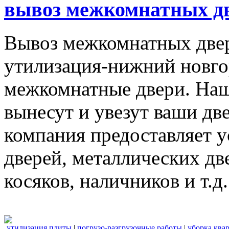
вывоз межкомнатных дв
Вывоз межкомнатных две
утилизация-нижний новго
межкомнатные двери. Наш
вынесут и увезут ваши дв
компания предоставляет 
дверей, металлических дв
косяков, наличников и т.д.
утилизация плиты
|
погрузо-разгрузочные работы
|
уборка ква