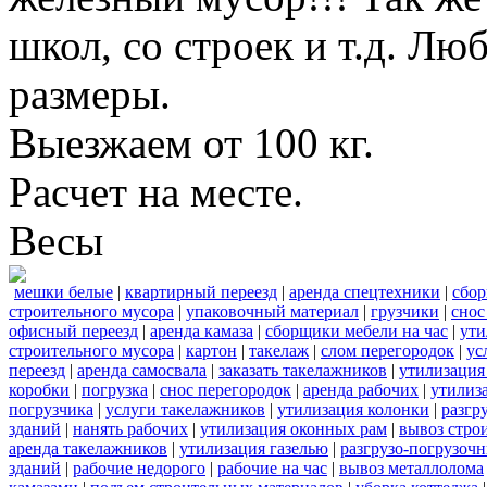
школ, со строек и т.д. Лю
размеры.
Выезжаем от 100 кг.
Расчет на месте.
Весы
мешки белые
|
квартирный переезд
|
аренда спецтехники
|
сбор
строительного мусора
|
упаковочный материал
|
грузчики
|
снос
офисный переезд
|
аренда камаза
|
сборщики мебели на час
|
ути
строительного мусора
|
картон
|
такелаж
|
слом перегородок
|
ус
переезд
|
аренда самосвала
|
заказать такелажников
|
утилизация
коробки
|
погрузка
|
снос перегородок
|
аренда рабочих
|
утилиз
погрузчика
|
услуги такелажников
|
утилизация колонки
|
разгр
зданий
|
нанять рабочих
|
утилизация оконных рам
|
вывоз стро
аренда такелажников
|
утилизация газелью
|
разгрузо-погрузоч
зданий
|
рабочие недорого
|
рабочие на час
|
вывоз металлолома