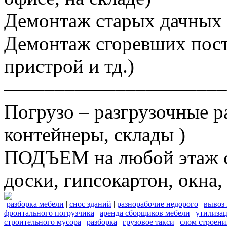
Демонтаж старых дачных 
Демонтаж сгоревших постр
пристрой и тд.)
––––––––––––––––––––––
Погрузо – разгрузочные р
контейнеры, склады )
ПОДЪЕМ на любой этаж ст
доски, гипсокартон, окна, 
разборка мебели
|
снос зданий
|
разнорабочие недорого
|
вывоз
фронтального погрузчика
|
аренда сборщиков мебели
|
утилизац
строительного мусора
|
разборка
|
грузовое такси
|
слом строен