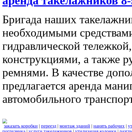
аренда такелажников 8-
Бригада наших такелажник
необходимыми средствами,
гидравлической тележкой
конструкциями, а также 
ремнями. В качестве доп
предлагается аренда мани
автомобильного транспорт
заказать коробки
|
переезд
|
монтаж зданий
|
нанять рабочих
|
у
погрузчика
|
услуги такелажников
|
утилизация колонки
|
разгр