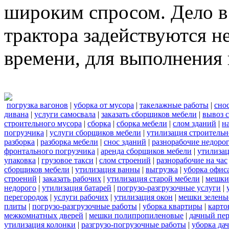
широким спросом. Дело в 
трактора задействуются н
времени, для выполнения 
погрузка вагонов
|
уборка от мусора
|
такелажные работы
|
сно
дивана
|
услуги самосвала
|
заказать сборщиков мебели
|
вывоз 
строительного мусора
|
сборка
|
сборка мебели
|
слом зданий
|
н
погрузчика
|
услуги сборщиков мебели
|
утилизация строительн
разборка
|
разборка мебели
|
снос зданий
|
разнорабочие недоро
фронтального погрузчика
|
аренда сборщиков мебели
|
утилиза
упаковка
|
грузовое такси
|
слом строений
|
разнорабочие на час
сборщиков мебели
|
утилизация ванны
|
выгрузка
|
уборка офиса
строений
|
заказать рабочих
|
утилизация старой мебели
|
мешки
недорого
|
утилизация батарей
|
погрузо-разгрузочные услуги
|
перегородок
|
услуги рабочих
|
утилизация окон
|
мешки зелены
плиты
|
погрузо-разгрузочные работы
|
уборка квартиры
|
карто
межкомнатных дверей
|
мешки полипропиленовые
|
дачный пер
утилизация колонки
|
разгрузо-погрузочные работы
|
уборка да