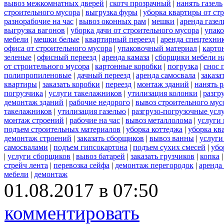
вывоз межкомнатных дверей
|
скотч прозрачный
|
нанять газель
строительного мусора
|
выгрузка фуры
|
уборка квартиры от ст
разнорабочие на час
|
вывоз оконных рам
|
мешки
|
аренда газел
выгрузка вагонов
|
уборка дачи от строительного мусора
|
упако
мебели
|
мешки белые
|
квартирный переезд
|
аренда спецтехни
офиса от строительного мусора
|
упаковочный материал
|
карто
зеленые
|
офисный переезд
|
аренда камаза
|
сборщики мебели на
от строительного мусора
|
картонные коробки
|
погрузка
|
снос 
полипропиленовые
|
дачный переезд
|
аренда самосвала
|
заказа
квартиры
|
заказать коробки
|
переезд
|
монтаж зданий
|
нанять 
погрузчика
|
услуги такелажников
|
утилизация колонки
|
разгр
демонтаж зданий
|
рабочие недорого
|
вывоз строительного мус
такелажников
|
утилизация газелью
|
разгрузо-погрузочные усл
монтаж строений
|
рабочие на час
|
вывоз металлолома
|
услуги 
подъем строительных материалов
|
уборка коттеджа
|
уборка кв
демонтаж строений
|
заказать сборщиков
|
вывоз ванны
|
услуги
самосвалами
|
подъем гипсокартона
|
подъем сухих смесей
|
убо
|
услуги сборщиков
|
вывоз батарей
|
заказать грузчиков
|
копка
стрейч лента
|
перевозка сейфа
|
демонтаж перегородок
|
аренда
мебели
|
демонтаж
01.08.2017 в 07:50
комментировать