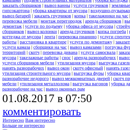
камазами
|
подъем строительных материалов
|
уборка коттеджа
заказать сборщиков
|
вывоз ванны
|
услуги грузчиков
|
земляные
гипсокартона
|
уборка квартиры от мусора
|
воздушно-пузырько
вывоз батарей
|
заказать грузчиков
|
копка
|
такелажники на час
перевозка мебели
|
монтаж перегородок
|
аренда сборщиков
|
вы
демонтаж
|
услуги по подъему
|
уборка офиса от мусора
|
стрейч
сборщиков
|
вывоз колонки
|
аренда грузчиков
|
копка погреба
|
коттеджа от мусора
|
лента
|
перевозка пианино
|
услуги спецте
работы
|
расстановка в квартире
|
услуги по демонтажу
|
заказа
услуги камаза
|
сборщики на час
|
вывоз камазами
|
погрузка фу
территорий
|
скотч
|
перевозка дивана
|
услуги самосвала
|
заказ
мусора
|
такелажные работы
|
снос
|
аренда разнорабочих
|
вывоз
услуги сборщиков мебели
|
утилизация мусора
|
выгрузка газел
нанять разнорабочих
|
вывоз окон
|
скотч офисный
|
нанять газе
утилизация строительного мусора
|
выгрузка фуры
|
уборка ква
разнорабочие недорого
|
вывоз межкомнатных дверей
|
скотч п
мебели
|
утилизация металлолома
|
выгрузка вагонов
|
уборка д
разнорабочие на час
|
вывоз оконных рам
01.08.2017 в 07:50
комментировать
Интересно
Вам интересно
Больше не интересно