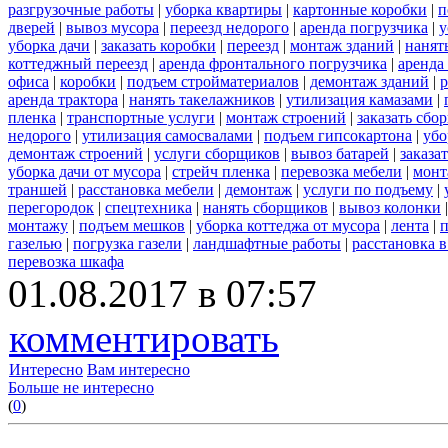
разгрузочные работы
|
уборка квартиры
|
картонные коробки
|
п
дверей
|
вывоз мусора
|
переезд недорого
|
аренда погрузчика
|
у
уборка дачи
|
заказать коробки
|
переезд
|
монтаж зданий
|
нанят
коттеджный переезд
|
аренда фронтального погрузчика
|
аренда
офиса
|
коробки
|
подъем стройматериалов
|
демонтаж зданий
|
р
аренда трактора
|
нанять такелажников
|
утилизация камазами
|
пленка
|
транспортные услуги
|
монтаж строений
|
заказать сбо
недорого
|
утилизация самосвалами
|
подъем гипсокартона
|
убо
демонтаж строений
|
услуги сборщиков
|
вывоз батарей
|
заказа
уборка дачи от мусора
|
стрейч пленка
|
перевозка мебели
|
монт
траншей
|
расстановка мебели
|
демонтаж
|
услуги по подъему
|
перегородок
|
спецтехника
|
нанять сборщиков
|
вывоз колонки
монтажу
|
подъем мешков
|
уборка коттеджа от мусора
|
лента
|
п
газелью
|
погрузка газели
|
ландшафтные работы
|
расстановка в
перевозка шкафа
01.08.2017 в 07:57
комментировать
Интересно
Вам интересно
Больше не интересно
(
0
)