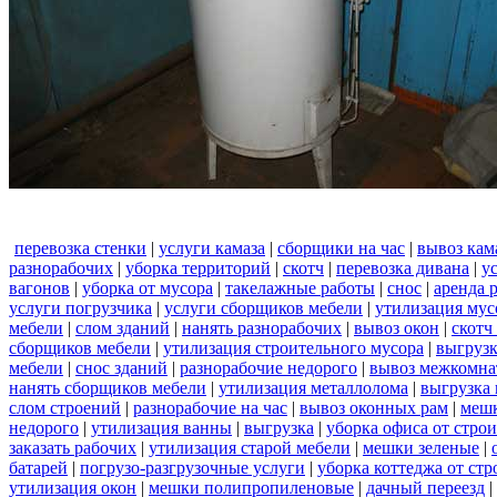
перевозка стенки
|
услуги камаза
|
сборщики на час
|
вывоз кам
разнорабочих
|
уборка территорий
|
скотч
|
перевозка дивана
|
у
вагонов
|
уборка от мусора
|
такелажные работы
|
снос
|
аренда 
услуги погрузчика
|
услуги сборщиков мебели
|
утилизация мус
мебели
|
слом зданий
|
нанять разнорабочих
|
вывоз окон
|
скотч
сборщиков мебели
|
утилизация строительного мусора
|
выгруз
мебели
|
снос зданий
|
разнорабочие недорого
|
вывоз межкомна
нанять сборщиков мебели
|
утилизация металлолома
|
выгрузка 
слом строений
|
разнорабочие на час
|
вывоз оконных рам
|
меш
недорого
|
утилизация ванны
|
выгрузка
|
уборка офиса от стро
заказать рабочих
|
утилизация старой мебели
|
мешки зеленые
|
батарей
|
погрузо-разгрузочные услуги
|
уборка коттеджа от ст
утилизация окон
|
мешки полипропиленовые
|
дачный переезд
|