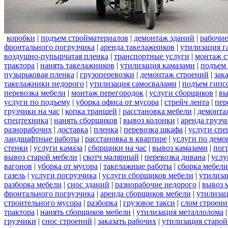
коробки
|
подъем стройматериалов
|
демонтаж зданий
|
рабочие
фронтального погрузчика
|
аренда такелажников
|
утилизация г
воздушно-пупырчатая пленка
|
транспортные услуги
|
монтаж с
трактора
|
нанять такелажников
|
утилизация камазами
|
подъем
пузырьковая пленка
|
грузоперевозки
|
демонтаж строений
|
зак
такелажники недорого
|
утилизация самосвалами
|
подъем гипс
перевозка мебели
|
монтаж перегородок
|
услуги сборщиков
|
вы
услуги по подъему
|
уборка офиса от мусора
|
стрейч лента
|
пер
грузчики на час
|
копка траншей
|
расстановка мебели
|
демонта
спецтехника
|
нанять сборщиков
|
вывоз колонки
|
аренда грузч
разнорабочих
|
доставка
|
пленка
|
перевозка шкафа
|
услуги спе
ландшафтные работы
|
расстановка в квартире
|
услуги по демо
стенки
|
услуги камаза
|
сборщики на час
|
вывоз камазами
|
пог
вывоз старой мебели
|
скотч малярный
|
перевозка дивана
|
услу
вагонов
|
уборка от мусора
|
такелажные работы
|
сборка мебели
газель
|
услуги погрузчика
|
услуги сборщиков мебели
|
утилиза
разборка мебели
|
снос зданий
|
разнорабочие недорого
|
вывоз 
фронтального погрузчика
|
аренда сборщиков мебели
|
утилизац
строительного мусора
|
разборка
|
грузовое такси
|
слом строен
трактора
|
нанять сборщиков мебели
|
утилизация металлолома
грузчики
|
снос строений
|
заказать рабочих
|
утилизация старой