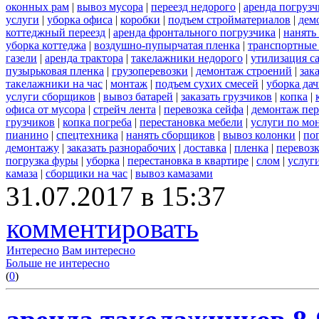
оконных рам
|
вывоз мусора
|
переезд недорого
|
аренда погрузч
услуги
|
уборка офиса
|
коробки
|
подъем стройматериалов
|
дем
коттеджный переезд
|
аренда фронтального погрузчика
|
нанять
уборка коттеджа
|
воздушно-пупырчатая пленка
|
транспортные
газели
|
аренда трактора
|
такелажники недорого
|
утилизация с
пузырьковая пленка
|
грузоперевозки
|
демонтаж строений
|
зак
такелажники на час
|
монтаж
|
подъем сухих смесей
|
уборка дач
услуги сборщиков
|
вывоз батарей
|
заказать грузчиков
|
копка
|
офиса от мусора
|
стрейч лента
|
перевозка сейфа
|
демонтаж пер
грузчиков
|
копка погреба
|
перестановка мебели
|
услуги по мо
пианино
|
спецтехника
|
нанять сборщиков
|
вывоз колонки
|
пог
демонтажу
|
заказать разнорабочих
|
доставка
|
пленка
|
перевоз
погрузка фуры
|
уборка
|
перестановка в квартире
|
слом
|
услуг
камаза
|
сборщики на час
|
вывоз камазами
31.07.2017 в 15:37
комментировать
Интересно
Вам интересно
Больше не интересно
(
0
)