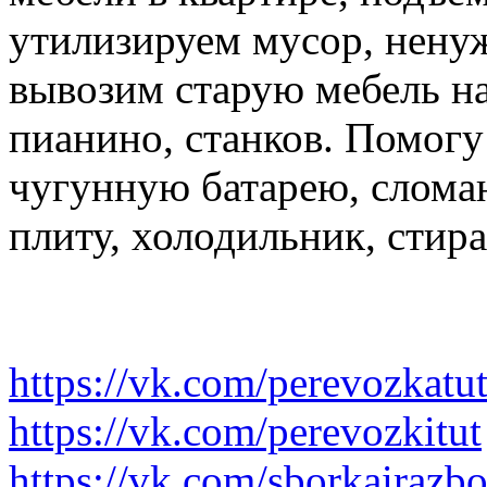
утилизируем мусор, нену
вывозим старую мебель на 
пианино, станков. Помогу
чугунную батарею, слома
плиту, холодильник, стир
https://vk.com/perevozkatu
https://vk.com/perevozkitut
https://vk.com/sborkairazb