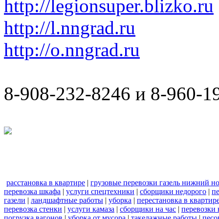
http://legionsuper.blizko.ru
http://l.nngrad.ru
http://o.nngrad.ru
8-908-232-8246 и 8-960-1
расстановка в квартире
|
грузовые перевозки газель нижний н
перевозка шкафа
|
услуги спецтехники
|
сборщики недорого
|
п
газели
|
ландшафтные работы
|
уборка
|
перестановка в квартир
перевозка стенки
|
услуги камаза
|
сборщики на час
|
перевозки 
погрузка вагонов
|
уборка от мусора
|
такелажные работы
|
песо