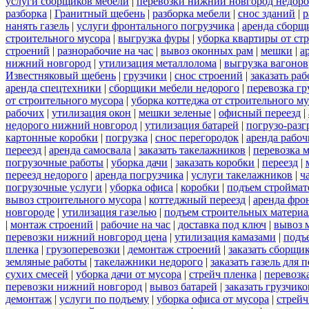
услуги сборщиков мебели
|
перевозки нижний новгород недоро
разборка
|
Гранитный щебень
|
разборка мебели
|
снос зданий
|
р
нанять газель
|
услуги фронтального погрузчика
|
аренда сборщ
строительного мусора
|
выгрузка фуры
|
уборка квартиры от ст
строений
|
разнорабочие на час
|
вывоз оконных рам
|
мешки
|
а
нижний новгород
|
утилизация металлолома
|
выгрузка вагонов
Известняковый щебень
|
грузчики
|
снос строений
|
заказать ра
аренда спецтехники
|
сборщики мебели недорого
|
перевозка гр
от строительного мусора
|
уборка коттеджа от строительного м
рабочих
|
утилизация окон
|
мешки зеленые
|
офисный переезд
|
недорого нижний новгород
|
утилизация батарей
|
погрузо-разг
картонные коробки
|
погрузка
|
снос перегородок
|
аренда рабоч
переезд
|
аренда самосвала
|
заказать такелажников
|
перевозка 
погрузочные работы
|
уборка дачи
|
заказать коробки
|
переезд
|
переезд недорого
|
аренда погрузчика
|
услуги такелажников
|
ч
погрузочные услуги
|
уборка офиса
|
коробки
|
подъем строймат
вывоз строительного мусора
|
коттеджный переезд
|
аренда фро
новгороде
|
утилизация газелью
|
подъем строительных материа
|
монтаж строений
|
рабочие на час
|
доставка под ключ
|
вывоз 
перевозки нижний новгород цена
|
утилизация камазами
|
подъ
пленка
|
грузоперевозки
|
демонтаж строений
|
заказать сборщи
земляные работы
|
такелажники недорого
|
заказать газель для
сухих смесей
|
уборка дачи от мусора
|
стрейч пленка
|
перевозк
перевозки нижний новгород
|
вывоз батарей
|
заказать грузчико
демонтаж
|
услуги по подъему
|
уборка офиса от мусора
|
стрейч