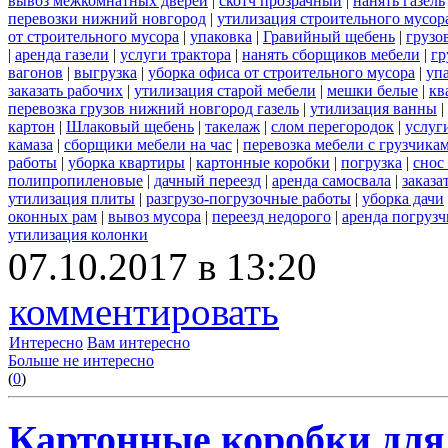
вывоз межкомнатных дверей
|
скотч прозрачный
|
нанять газель
перевозки нижний новгород
|
утилизация строительного мусор
от строительного мусора
|
упаковка
|
Гравийный щебень
|
грузо
|
аренда газели
|
услуги трактора
|
нанять сборщиков мебели
|
гр
вагонов
|
выгрузка
|
уборка офиса от строительного мусора
|
уп
заказать рабочих
|
утилизация старой мебели
|
мешки белые
|
кв
перевозка грузов нижний новгород газель
|
утилизация ванны
|
картон
|
Шлаковый щебень
|
такелаж
|
слом перегородок
|
услуг
камаза
|
сборщики мебели на час
|
перевозка мебели с грузчик
работы
|
уборка квартиры
|
картонные коробки
|
погрузка
|
снос
полипропиленовые
|
дачный переезд
|
аренда самосвала
|
заказа
утилизация плиты
|
разгрузо-погрузочные работы
|
уборка дачи
оконных рам
|
вывоз мусора
|
переезд недорого
|
аренда погрузч
утилизация колонки
07.10.2017 в 13:20
комментировать
Интересно
Вам интересно
Больше не интересно
(
0
)
Картонные коробки для 