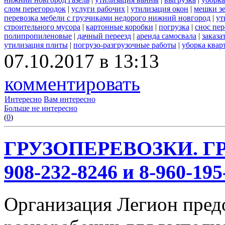
слом перегородок
|
услуги рабочих
|
утилизация окон
|
мешки з
перевозка мебели с грузчиками недорого нижний новгород
|
ут
строительного мусора
|
картонные коробки
|
погрузка
|
снос пе
полипропиленовые
|
дачный переезд
|
аренда самосвала
|
заказа
утилизация плиты
|
погрузо-разгрузочные работы
|
уборка квар
07.10.2017 в 13:13
комментировать
Интересно
Вам интересно
Больше не интересно
(
0
)
ГРУЗОПЕРЕВОЗКИ. ГР
908-232-8246 и 8-960-195
Организация Легион предо