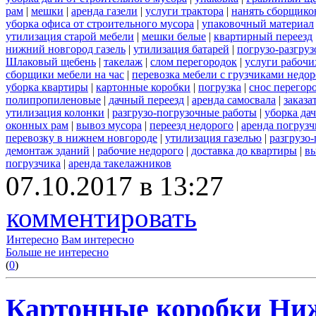
рам
|
мешки
|
аренда газели
|
услуги трактора
|
нанять сборщико
уборка офиса от строительного мусора
|
упаковочный материал
утилизация старой мебели
|
мешки белые
|
квартирный переезд
нижний новгород газель
|
утилизация батарей
|
погрузо-разгру
Шлаковый щебень
|
такелаж
|
слом перегородок
|
услуги рабочи
сборщики мебели на час
|
перевозка мебели с грузчиками недо
уборка квартиры
|
картонные коробки
|
погрузка
|
снос перегор
полипропиленовые
|
дачный переезд
|
аренда самосвала
|
заказа
утилизация колонки
|
разгрузо-погрузочные работы
|
уборка да
оконных рам
|
вывоз мусора
|
переезд недорого
|
аренда погрузч
перевозку в нижнем новгороде
|
утилизация газелью
|
разгрузо
демонтаж зданий
|
рабочие недорого
|
доставка до квартиры
|
вы
погрузчика
|
аренда такелажников
07.10.2017 в 13:27
комментировать
Интересно
Вам интересно
Больше не интересно
(
0
)
Картонные коробки Ни