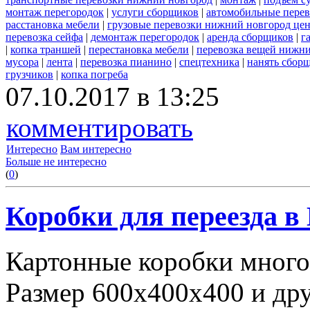
монтаж перегородок
|
услуги сборщиков
|
автомобильные пере
расстановка мебели
|
грузовые перевозки нижний новгород це
перевозка сейфа
|
демонтаж перегородок
|
аренда сборщиков
|
г
|
копка траншей
|
перестановка мебели
|
перевозка вещей нижн
мусора
|
лента
|
перевозка пианино
|
спецтехника
|
нанять сбор
грузчиков
|
копка погреба
07.10.2017 в 13:25
комментировать
Интересно
Вам интересно
Больше не интересно
(
0
)
Коробки для переезда 
Картонные коробки много
Размер 600х400х400 и дру