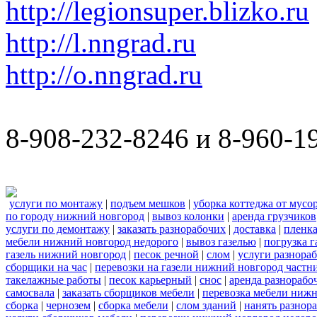
http://legionsuper.blizko.ru
http://l.nngrad.ru
http://o.nngrad.ru
8-908-232-8246 и 8-960-1
услуги по монтажу
|
подъем мешков
|
уборка коттеджа от мусо
по городу нижний новгород
|
вывоз колонки
|
аренда грузчиков
услуги по демонтажу
|
заказать разнорабочих
|
доставка
|
пленк
мебели нижний новгород недорого
|
вывоз газелью
|
погрузка г
газель нижний новгород
|
песок речной
|
слом
|
услуги разнора
сборщики на час
|
перевозки на газели нижний новгород частн
такелажные работы
|
песок карьерный
|
снос
|
аренда разнорабо
самосвала
|
заказать сборщиков мебели
|
перевозка мебели ниж
сборка
|
чернозем
|
сборка мебели
|
слом зданий
|
нанять разнор