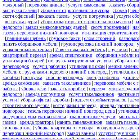
малярный
|
перевозка дивана
|
услуги самосвала
|
заказать сбор
выгрузка газели
|
уборка от строительного мусора
|
сборка
|
чер
скотч офисный
|
заказать газель
|
услуги погрузчика
|
услуги сб
|
выгрузка фуры
|
уборка квартиры от строительного мусора
|
ра
недорого
|
вывоз межкомнатных дверей
|
скотч прозрачный
|
на
газель перевозки нижний новгород
|
утилизация строительного
|
Гравийный щебень
|
грузовое такси
|
слом строений
|
разнораб
нанять сборщиков мебели
|
грузоперевозка нижний новгород
|
упаковочный материал
|
Известняковый щебень
|
грузчики
|
сно
квартирный переезд
|
аренда спецтехники
|
сборщики мебели н
утилизация батарей
|
погрузо-разгрузочные услуги
|
уборка кот
перегородок
|
услуги рабочих
|
утилизация окон
|
мешки зелены
мебели с грузчиками недорого нижний новгород
|
утилизация 
коробки
|
погрузка
|
снос перегородок
|
аренда рабочих
|
утилиз
аренда самосвала
|
заказать такелажников
|
перевозка мебели с
работы
|
уборка дачи
|
заказать коробки
|
переезд
|
монтаж здани
недорого
|
аренда погрузчика
|
услуги такелажников
|
частные 
услуги
|
уборка офиса
|
коробки
|
подъем стройматериалов
|
дем
строительного мусора
|
коттеджный переезд
|
аренда фронтальн
новгороде
|
газель перевозки нижний новгород цена
|
утилизац
воздушно-пупырчатая пленка
|
транспортные услуги
|
монтаж с
газели
|
аренда трактора
|
нанять такелажников
|
заказать газел
гипсокартона
|
уборка квартиры от мусора
|
воздушно-пузырько
перевозки нижний новгород
|
вывоз ванны
|
услуги грузчиков
|
транспортные перевозки нижний новгород
|
монтаж
|
подъем с