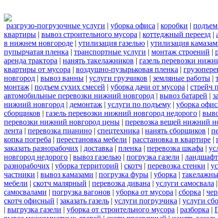
разгрузо-погрузочные услуги
|
уборка офиса
|
коробки
|
подъем
квартиры
|
вывоз строительного мусора
|
коттеджный переезд
|
в нижнем новгороде
|
утилизация газелью
|
утилизация камаза
пупырчатая пленка
|
транспортные услуги
|
монтаж строений
|
аренда трактора
|
нанять такелажников
|
газель перевозки нижн
квартиры от мусора
|
воздушно-пузырьковая пленка
|
грузопере
новгород
|
вывоз ванны
|
услуги грузчиков
|
земляные работы
|
монтаж
|
подъем сухих смесей
|
уборка дачи от мусора
|
стрейч 
автомобильные перевозки нижний новгород
|
вывоз батарей
|
з
нижний новгород
|
демонтаж
|
услуги по подъему
|
уборка офис
сборщиков
|
газель перевозки нижний новгород недорого
|
выв
перевозки нижний новгород цены
|
перевозка вещей нижний н
лента
|
перевозка пианино
|
спецтехника
|
нанять сборщиков
|
п
копка погреба
|
перестановка мебели
|
расстановка в квартире
|
заказать разнорабочих
|
доставка
|
пленка
|
перевозка шкафа
|
ус
новгород недорого
|
вывоз газелью
|
погрузка газели
|
ландшафт
разнорабочих
|
уборка территорий
|
скотч
|
перевозка стенки
|
ус
частники
|
вывоз камазами
|
погрузка фуры
|
уборка
|
такелажны
мебели
|
скотч малярный
|
перевозка дивана
|
услуги самосвала
самосвалами
|
погрузка вагонов
|
уборка от мусора
|
сборка
|
чер
скотч офисный
|
заказать газель
|
услуги погрузчика
|
услуги сб
|
выгрузка газели
|
уборка от строительного мусора
|
разборка
|