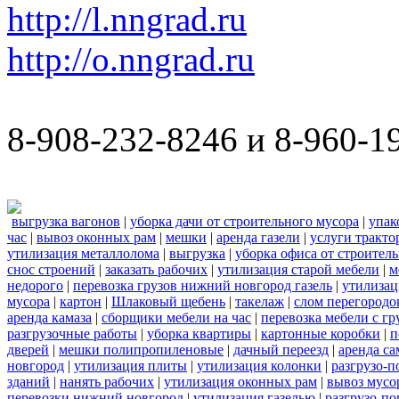
http://l.nngrad.ru
http://o.nngrad.ru
8-908-232-8246 и 8-960-1
выгрузка вагонов
|
уборка дачи от строительного мусора
|
упак
час
|
вывоз оконных рам
|
мешки
|
аренда газели
|
услуги тракто
утилизация металлолома
|
выгрузка
|
уборка офиса от строител
снос строений
|
заказать рабочих
|
утилизация старой мебели
|
м
недорого
|
перевозка грузов нижний новгород газель
|
утилизац
мусора
|
картон
|
Шлаковый щебень
|
такелаж
|
слом перегородо
аренда камаза
|
сборщики мебели на час
|
перевозка мебели с г
разгрузочные работы
|
уборка квартиры
|
картонные коробки
|
п
дверей
|
мешки полипропиленовые
|
дачный переезд
|
аренда са
новгород
|
утилизация плиты
|
утилизация колонки
|
разгрузо-п
зданий
|
нанять рабочих
|
утилизация оконных рам
|
вывоз мусо
перевозки нижний новгород
|
утилизация газелью
|
разгрузо-по