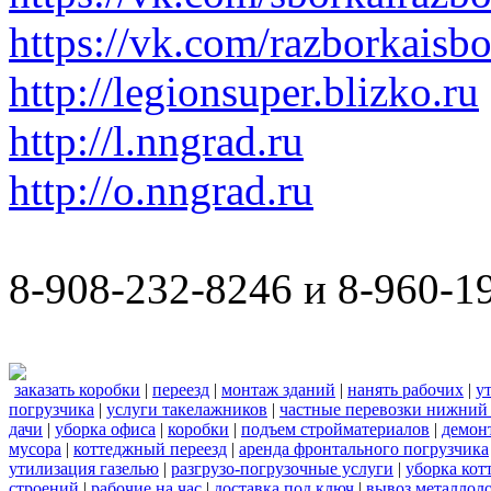
https://vk.com/razborkaisb
http://legionsuper.blizko.ru
http://l.nngrad.ru
http://o.nngrad.ru
8-908-232-8246 и 8-960-1
заказать коробки
|
переезд
|
монтаж зданий
|
нанять рабочих
|
у
погрузчика
|
услуги такелажников
|
частные перевозки нижний
дачи
|
уборка офиса
|
коробки
|
подъем стройматериалов
|
демон
мусора
|
коттеджный переезд
|
аренда фронтального погрузчика
утилизация газелью
|
разгрузо-погрузочные услуги
|
уборка кот
строений
|
рабочие на час
|
доставка под ключ
|
вывоз металлол