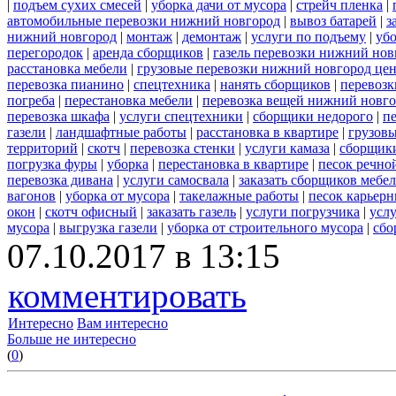
|
подъем сухих смесей
|
уборка дачи от мусора
|
стрейч пленка
|
автомобильные перевозки нижний новгород
|
вывоз батарей
|
з
нижний новгород
|
монтаж
|
демонтаж
|
услуги по подъему
|
убо
перегородок
|
аренда сборщиков
|
газель перевозки нижний нов
расстановка мебели
|
грузовые перевозки нижний новгород це
перевозка пианино
|
спецтехника
|
нанять сборщиков
|
перевозк
погреба
|
перестановка мебели
|
перевозка вещей нижний новг
перевозка шкафа
|
услуги спецтехники
|
сборщики недорого
|
п
газели
|
ландшафтные работы
|
расстановка в квартире
|
грузовы
территорий
|
скотч
|
перевозка стенки
|
услуги камаза
|
сборщики
погрузка фуры
|
уборка
|
перестановка в квартире
|
песок речно
перевозка дивана
|
услуги самосвала
|
заказать сборщиков мебе
вагонов
|
уборка от мусора
|
такелажные работы
|
песок карьер
окон
|
скотч офисный
|
заказать газель
|
услуги погрузчика
|
усл
мусора
|
выгрузка газели
|
уборка от строительного мусора
|
сбо
07.10.2017 в 13:15
комментировать
Интересно
Вам интересно
Больше не интересно
(
0
)