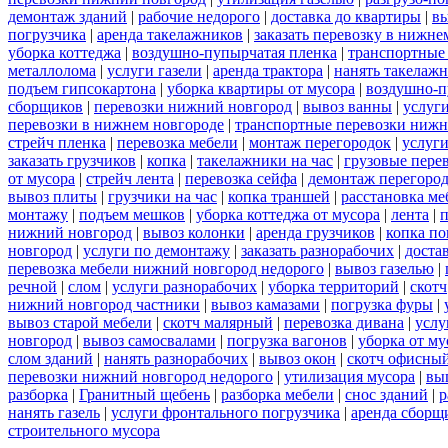
демонтаж зданий
|
рабочие недорого
|
доставка до квартиры
|
вы
погрузчика
|
аренда такелажников
|
заказать перевозку в нижне
уборка коттеджа
|
воздушно-пупырчатая пленка
|
транспортные
металлолома
|
услуги газели
|
аренда трактора
|
нанять такелаж
подъем гипсокартона
|
уборка квартиры от мусора
|
воздушно-п
сборщиков
|
перевозки нижний новгород
|
вывоз ванны
|
услуги
перевозки в нижнем новгороде
|
транспортные перевозки нижн
стрейч пленка
|
перевозка мебели
|
монтаж перегородок
|
услуг
заказать грузчиков
|
копка
|
такелажники на час
|
грузовые пере
от мусора
|
стрейч лента
|
перевозка сейфа
|
демонтаж перегоро
вывоз плиты
|
грузчики на час
|
копка траншей
|
расстановка ме
монтажу
|
подъем мешков
|
уборка коттеджа от мусора
|
лента
|
п
нижний новгород
|
вывоз колонки
|
аренда грузчиков
|
копка по
новгород
|
услуги по демонтажу
|
заказать разнорабочих
|
доста
перевозка мебели нижний новгород недорого
|
вывоз газелью
|
речной
|
слом
|
услуги разнорабочих
|
уборка территорий
|
скотч
нижний новгород частники
|
вывоз камазами
|
погрузка фуры
|
вывоз старой мебели
|
скотч малярный
|
перевозка дивана
|
услу
новгород
|
вывоз самосвалами
|
погрузка вагонов
|
уборка от му
слом зданий
|
нанять разнорабочих
|
вывоз окон
|
скотч офисны
перевозки нижний новгород недорого
|
утилизация мусора
|
вы
разборка
|
Гранитный щебень
|
разборка мебели
|
снос зданий
|
р
нанять газель
|
услуги фронтального погрузчика
|
аренда сборщ
строительного мусора