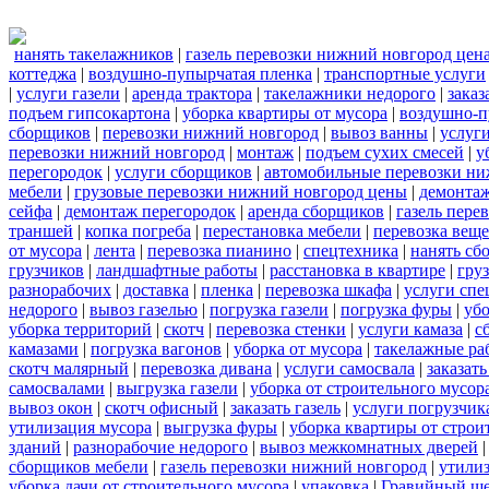
нанять такелажников
|
газель перевозки нижний новгород цен
коттеджа
|
воздушно-пупырчатая пленка
|
транспортные услуги
|
услуги газели
|
аренда трактора
|
такелажники недорого
|
заказ
подъем гипсокартона
|
уборка квартиры от мусора
|
воздушно-п
сборщиков
|
перевозки нижний новгород
|
вывоз ванны
|
услуги
перевозки нижний новгород
|
монтаж
|
подъем сухих смесей
|
у
перегородок
|
услуги сборщиков
|
автомобильные перевозки ни
мебели
|
грузовые перевозки нижний новгород цены
|
демонта
сейфа
|
демонтаж перегородок
|
аренда сборщиков
|
газель пере
траншей
|
копка погреба
|
перестановка мебели
|
перевозка вещ
от мусора
|
лента
|
перевозка пианино
|
спецтехника
|
нанять сб
грузчиков
|
ландшафтные работы
|
расстановка в квартире
|
гру
разнорабочих
|
доставка
|
пленка
|
перевозка шкафа
|
услуги спе
недорого
|
вывоз газелью
|
погрузка газели
|
погрузка фуры
|
уб
уборка территорий
|
скотч
|
перевозка стенки
|
услуги камаза
|
с
камазами
|
погрузка вагонов
|
уборка от мусора
|
такелажные ра
скотч малярный
|
перевозка дивана
|
услуги самосвала
|
заказат
самосвалами
|
выгрузка газели
|
уборка от строительного мусор
вывоз окон
|
скотч офисный
|
заказать газель
|
услуги погрузчик
утилизация мусора
|
выгрузка фуры
|
уборка квартиры от строи
зданий
|
разнорабочие недорого
|
вывоз межкомнатных дверей
сборщиков мебели
|
газель перевозки нижний новгород
|
утилиз
уборка дачи от строительного мусора
|
упаковка
|
Гравийный ще