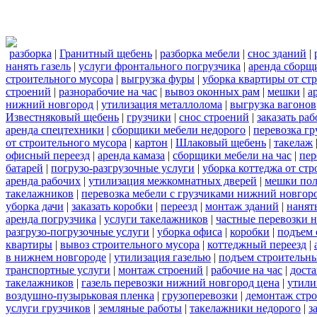
разборка
|
Гранитный щебень
|
разборка мебели
|
снос зданий
|
нанять газель
|
услуги фронтального погрузчика
|
аренда сборщ
строительного мусора
|
выгрузка фуры
|
уборка квартиры от ст
строений
|
разнорабочие на час
|
вывоз оконных рам
|
мешки
|
а
нижний новгород
|
утилизация металлолома
|
выгрузка вагонов
Известняковый щебень
|
грузчики
|
снос строений
|
заказать ра
аренда спецтехники
|
сборщики мебели недорого
|
перевозка гр
от строительного мусора
|
картон
|
Шлаковый щебень
|
такелаж
офисный переезд
|
аренда камаза
|
сборщики мебели на час
|
пер
батарей
|
погрузо-разгрузочные услуги
|
уборка коттеджа от ст
аренда рабочих
|
утилизация межкомнатных дверей
|
мешки по
такелажников
|
перевозка мебели с грузчиками нижний новгор
уборка дачи
|
заказать коробки
|
переезд
|
монтаж зданий
|
нанят
аренда погрузчика
|
услуги такелажников
|
частные перевозки 
разгрузо-погрузочные услуги
|
уборка офиса
|
коробки
|
подъем 
квартиры
|
вывоз строительного мусора
|
коттеджный переезд
|
в нижнем новгороде
|
утилизация газелью
|
подъем строительн
транспортные услуги
|
монтаж строений
|
рабочие на час
|
доста
такелажников
|
газель перевозки нижний новгород цена
|
утили
воздушно-пузырьковая пленка
|
грузоперевозки
|
демонтаж стр
услуги грузчиков
|
земляные работы
|
такелажники недорого
|
з