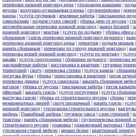
перевозки нижний новгород цена
|
утилизация камазами
|
подъ
мусора
|
воздушно-пузырьковая пленка
|
грузоперевозки
|
демон
ванны
|
услуги грузчиков
|
земляные работы
|
такелажники нед
самосвалами
|
подъем сухих смесей
|
уборка дачи от мусора
|
ст
автомобильные перевозки нижний новгород
|
вывоз батарей
|
з
нижний новгород
|
монтаж
|
услуги по подъему
|
уборка офиса 
сборщиков
|
газель перевозки нижний новгород недорого
|
выв
перевозки нижний новгород цены
|
демонтаж
|
подъем мешков
нанять сборщиков
|
перевозки по городу нижний новгород
|
вы
перевозка вещей нижний новгород
|
услуги по монтажу
|
услуг
шкафа
|
услуги спецтехники
|
сборщики недорого
|
перевозка м
ландшафтные работы
|
расстановка в квартире
|
грузовые перев
территорий
|
скотч
|
перевозка стенки
|
услуги камаза
|
сборщики
погрузка фуры
|
уборка
|
перестановка в квартире
|
песок речно
перевозка дивана
|
услуги самосвала
|
заказать сборщиков мебе
вагонов
|
уборка от мусора
|
такелажные работы
|
песок карьер
офисный
|
заказать газель
|
услуги погрузчика
|
услуги сборщик
выгрузка газели
|
уборка от строительного мусора
|
сборка
|
чер
межкомнатных дверей
|
скотч прозрачный
|
нанять газель
|
услу
нижний новгород
|
утилизация строительного мусора
|
выгрузк
щебень
|
Гравийный щебень
|
грузовое такси
|
слом строений
|
р
трактора
|
нанять сборщиков мебели
|
грузоперевозка нижний н
строительного мусора
|
упаковка
|
упаковочный материал
|
Изве
утилизация старой мебели
|
мешки белые
|
квартирный переезд
нижний новгород газель
|
утилизация ванны
|
выгрузка
|
уборка