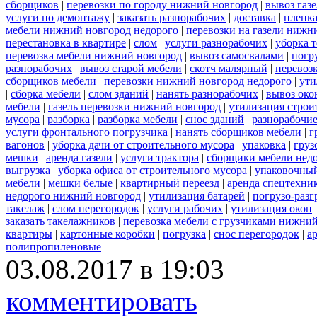
сборщиков
|
перевозки по городу нижний новгород
|
вывоз газ
услуги по демонтажу
|
заказать разнорабочих
|
доставка
|
пленк
мебели нижний новгород недорого
|
перевозки на газели нижн
перестановка в квартире
|
слом
|
услуги разнорабочих
|
уборка 
перевозка мебели нижний новгород
|
вывоз самосвалами
|
погр
разнорабочих
|
вывоз старой мебели
|
скотч малярный
|
перевоз
сборщиков мебели
|
перевозки нижний новгород недорого
|
ути
|
сборка мебели
|
слом зданий
|
нанять разнорабочих
|
вывоз око
мебели
|
газель перевозки нижний новгород
|
утилизация строи
мусора
|
разборка
|
разборка мебели
|
снос зданий
|
разнорабочие
услуги фронтального погрузчика
|
нанять сборщиков мебели
|
г
вагонов
|
уборка дачи от строительного мусора
|
упаковка
|
груз
мешки
|
аренда газели
|
услуги трактора
|
сборщики мебели нед
выгрузка
|
уборка офиса от строительного мусора
|
упаковочный
мебели
|
мешки белые
|
квартирный переезд
|
аренда спецтехни
недорого нижний новгород
|
утилизация батарей
|
погрузо-разг
такелаж
|
слом перегородок
|
услуги рабочих
|
утилизация окон
заказать такелажников
|
перевозка мебели с грузчиками нижни
квартиры
|
картонные коробки
|
погрузка
|
снос перегородок
|
а
полипропиленовые
03.08.2017 в 19:03
комментировать