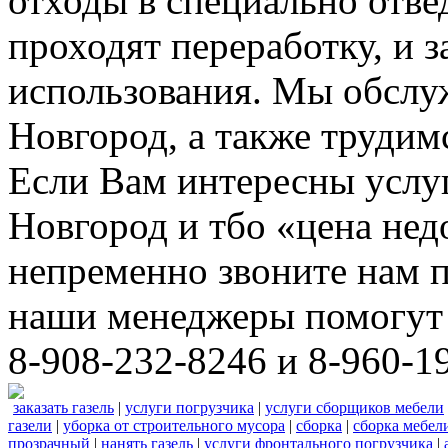
отходы в специально отвед
проходят переработку, и 
использования. Мы обсл
Новгород, а также трудим
Если Вам интересны услу
Новгород и тбо «цена не
непременно звоните нам 
наши менеджеры помогут 
8-908-232-8246 и 8-960-1
заказать газель
|
услуги погрузчика
|
услуги сборщиков мебели
газели
|
уборка от строительного мусора
|
сборка
|
сборка мебел
прозрачный
|
нанять газель
|
услуги фронтального погрузчика
|