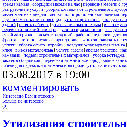
аренда камаза
|
сборщики мебели на час
|
перевозка мебели с г
разгрузочные услуги
|
уборка коттеджа от строительного мусор
межкомнатных дверей
|
мешки полипропиленовые
|
дачный пер
грузчиками нижний новгород
|
утилизация плиты
|
погрузо-ра
зданий
|
нанять рабочих
|
утилизация оконных рам
|
вывоз мусо
перевозки нижний новгород
|
утилизация колонки
|
разгрузо-п
стройматериалов
|
демонтаж зданий
|
рабочие недорого
|
достав
фронтального погрузчика
|
аренда такелажников
|
заказать пер
услуги
|
уборка офиса
|
коробки
|
воздушно-пупырчатая пленка
ключ
|
вывоз металлолома
|
услуги газели
|
аренда трактора
|
на
камазами
|
подъем строительных материалов
|
уборка коттеджа
заказать сборщиков
|
перевозки нижний новгород
|
вывоз ванн
газель для перевозки в нижнем новгороде
|
утилизация самосва
03.08.2017 в 19:00
комментировать
Интересно
Вам интересно
Больше не интересно
(
0
)
Утилизация строительн