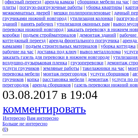
|
офисный переезд
|
аренда камаза
|
сборщики мебели на час
|
пе
плиты
|
погрузо-разгрузочные работы
|
уборка квартиры
|
карто
межкомнатных дверей
|
мешки полипропиленовые
|
дачный пер
грузчиками нижний новгород
|
утилизация колонки
|
разгрузо-
зданий
|
нанять рабочих
|
утилизация оконных рам
|
вывоз мусо
перевозки нижний новгород
|
заказать перевозку в нижнем нов
коробки
|
подъем стройматериалов
|
демонтаж зданий
|
рабочие
коттеджный переезд
|
аренда фронтального погрузчика
|
аренда
камазами
|
подъем строительных материалов
|
уборка коттеджа
рабочие на час
|
доставка под ключ
|
вывоз металлолома
|
услуги
заказать газель для перевозки в нижнем новгороде
|
утилизация
воздушно-пузырьковая пленка
|
грузоперевозки
|
демонтаж стр
услуги грузчиков
|
земляные работы
|
такелажники на час
|
мон
перевозка мебели
|
монтаж перегородок
|
услуги сборщиков
|
ав
грузчиков
|
копка
|
расстановка мебели
|
демонтаж
|
услуги по п
перегородок
|
аренда сборщиков
|
газель перевозки нижний нов
03.08.2017 в 19:04
комментировать
Интересно
Вам интересно
Больше не интересно
(
0
)