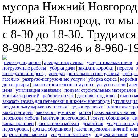
мусора Нижний Новгород 
Нижний Новгород, то мы 
с 8-30 до 18-30. Трудимс
8-908-232-8246 и 8-960-1
переезд недорого
|
аренда погрузчика
|
услуги такелажников
|
ч
погрузочные работы
|
уборка дачи
|
заказать коробки
|
переезд
|
коттеджный переезд
|
аренда фронтального погрузчика
|
аренда
газелью
|
разгрузо-погрузочные услуги
|
уборка офиса
|
коробки
до квартиры
|
вывоз строительного мусора
|
услуги газели
|
аре
цена
|
утилизация камазами
|
подъем строительных материалов
монтаж строений
|
рабочие на час
|
доставка под ключ
|
вывоз м
заказать газель для перевозки в нижнем новгороде
|
утилизация
воздушно-пузырьковая пленка
|
грузоперевозки
|
демонтаж стр
вывоз батарей
|
заказать грузчиков
|
копка
|
такелажники на час
перевозка мебели
|
монтаж перегородок
|
услуги сборщиков
|
ав
копка траншей
|
расстановка мебели
|
демонтаж
|
услуги по под
перегородок
|
аренда сборщиков
|
газель перевозки нижний нов
перестановка мебели
|
услуги по монтажу
|
подъем мешков
|
убо