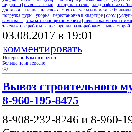
недорого
|
вывоз газелью
|
погрузка газели
|
ландшафтные рабо
доставка
|
пленка
|
перевозка стенки
|
услуги камаза
|
сборщики 
погрузка фуры
|
уборка
|
перестановка в квартире
|
слом
|
услуг
самосвала
|
заказать сборщиков мебели
|
перевозка мебели ниж
такелажные работы
|
снос
|
аренда разнорабочих
|
вывоз старой
03.08.2017 в 19:01
комментировать
Интересно
Вам интересно
Больше не интересно
(
0
)
Вывоз строительного му
8-960-195-8475
8-908-232-8246 и 8-960-1