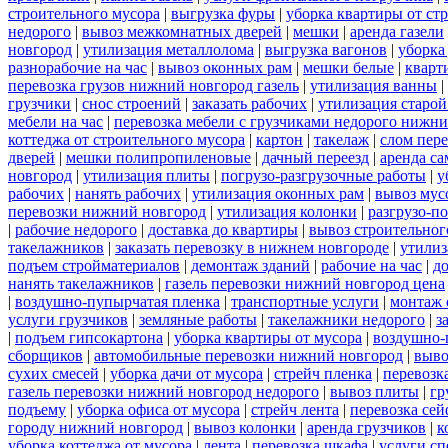
строительного мусора
|
выгрузка фуры
|
уборка квартиры от ст
недорого
|
вывоз межкомнатных дверей
|
мешки
|
аренда газели
новгород
|
утилизация металлолома
|
выгрузка вагонов
|
уборка
разнорабочие на час
|
вывоз оконных рам
|
мешки белые
|
кварт
перевозка грузов нижний новгород газель
|
утилизация ванны
|
грузчики
|
снос строений
|
заказать рабочих
|
утилизация старой
мебели на час
|
перевозка мебели с грузчиками недорого нижн
коттеджа от строительного мусора
|
картон
|
такелаж
|
слом пер
дверей
|
мешки полипропиленовые
|
дачный переезд
|
аренда са
новгород
|
утилизация плиты
|
погрузо-разгрузочные работы
|
у
рабочих
|
нанять рабочих
|
утилизация оконных рам
|
вывоз мус
перевозки нижний новгород
|
утилизация колонки
|
разгрузо-п
|
рабочие недорого
|
доставка до квартиры
|
вывоз строительног
такелажников
|
заказать перевозку в нижнем новгороде
|
утилиз
подъем стройматериалов
|
демонтаж зданий
|
рабочие на час
|
д
нанять такелажников
|
газель перевозки нижний новгород цена
|
воздушно-пупырчатая пленка
|
транспортные услуги
|
монтаж 
услуги грузчиков
|
земляные работы
|
такелажники недорого
|
з
|
подъем гипсокартона
|
уборка квартиры от мусора
|
воздушно-
сборщиков
|
автомобильные перевозки нижний новгород
|
выво
сухих смесей
|
уборка дачи от мусора
|
стрейч пленка
|
перевозк
газель перевозки нижний новгород недорого
|
вывоз плиты
|
гр
подъему
|
уборка офиса от мусора
|
стрейч лента
|
перевозка сей
городу нижний новгород
|
вывоз колонки
|
аренда грузчиков
|
к
уборка коттеджа от мусора
|
лента
|
перевозка шкафа
|
услуги с