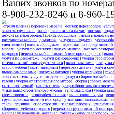
Ваших звонков по номера
8-908-232-8246 и 8-960-1
стрейч пленка
|
перевозка мебели
|
монтаж перегородок
|
услуг
заказать грузчиков
|
копка
|
такелажники на час
|
монтаж
|
подъе
демонтаж перегородок
|
аренда сборщиков
|
газель перевозки 
расстановка мебели
|
демонтаж
|
услуги по подъему
|
уборка оф
спецтехника
|
нанять сборщиков
|
перевозки по городу нижний
мебели
|
услуги по монтажу
|
подъем мешков
|
заказать разнора
недорого
|
перевозка мебели нижний новгород недорого
|
вывоз
услуги по демонтажу
|
услуги разнорабочих
|
уборка территори
газели нижний новгород частники
|
вывоз камазами
|
погрузка
старой мебели
|
скотч малярный
|
перевозка дивана
|
услуги сам
вывоз самосвалами
|
погрузка вагонов
|
уборка от мусора
|
таке
заказать газель
|
услуги погрузчика
|
услуги сборщиков мебели
газели
|
уборка от строительного мусора
|
сборка
|
сборка мебел
скотч прозрачный
|
нанять газель
|
услуги фронтального погруз
утилизация строительного мусора
|
выгрузка фуры
|
уборка ква
слом строений
|
разнорабочие на час
|
вывоз оконных рам
|
меш
грузоперевозка нижний новгород
|
утилизация металлолома
|
в
такси
|
грузчики
|
снос строений
|
заказать рабочих
|
утилизация
сборщики мебели недорого
|
перевозка грузов нижний новгород
мусора
|
упаковочный материал
|
такелаж
|
слом перегородок
|
у