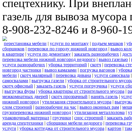
спецтехнику. При внеплан
газель для вывоза мусора 
8-908-232-8246 и 8-960-1
перестановка мебели
|
услуги по монтажу
|
подъем мешков
|
уб
сборщиков
|
перевозки по городу нижний новгород
|
вывоз кол
в квартире
|
услуги по демонтажу
|
заказать разнорабочих
|
дост
перевозка мебели нижний новгород недорого
|
вывоз газелью
|
услуги разнорабочих
|
уборка территорий
|
скотч
|
перевозка ст
новгород частники
|
вывоз камазами
|
погрузка вагонов
|
уборка
мебели
|
скотч малярный
|
перевозка дивана
|
услуги самосвала
самосвалами
|
выгрузка газели
|
уборка от строительного мусор
скотч офисный
|
заказать газель
|
услуги погрузчика
|
услуги сб
|
выгрузка фуры
|
уборка квартиры от строительного мусора
|
ра
межкомнатных дверей
|
скотч прозрачный
|
нанять газель
|
услу
нижний новгород
|
утилизация строительного мусора
|
выгрузк
слом строений
|
разнорабочие на час
|
вывоз оконных рам
|
меш
грузоперевозка нижний новгород
|
утилизация металлолома
|
у
упаковочный материал
|
грузчики
|
снос строений
|
заказать ра
аренда спецтехники
|
сборщики мебели недорого
|
перевозка гр
услуги
|
уборка коттеджа от строительного мусора
|
картон
|
так