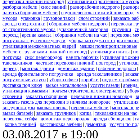
перевозки нижний новгород
|
утилизация строительного мусор
разборка мебели
|
снос зданий
|
разнорабочие недорого
|
разнор
нанять сборщиков мебели
|
грузоперевозка нижний новгород
|
мусора
|
упаковка
|
грузовое такси
|
слом строений
|
заказать ра
аренда спецтехники
|
сборщики мебели недорого
|
перевозка гр
от строительного мусора
|
упаковочный материал
|
грузчики
|
с
переезд
|
аренда камаза
|
сборщики мебели на час
|
перевозка ме
погрузо-разгрузочные услуги
|
уборка коттеджа от строительно
утилизация межкомнатных дверей
|
мешки полипропиленовые
мебели с грузчиками нижний новгород
|
утилизация плиты
|
по
погрузка
|
снос перегородок
|
нанять рабочих
|
утилизация окон
такелажников
|
частные перевозки нижний новгород
|
утилизац
переезд
|
монтаж зданий
|
демонтаж зданий
|
рабочие недорого
аренда фронтального погрузчика
|
аренда такелажников
|
заказ
погрузочные услуги
|
уборка офиса
|
коробки
|
подъем строймат
доставка под ключ
|
вывоз металлолома
|
услуги газели
|
аренда
утилизация камазами
|
подъем строительных материалов
|
уборк
строений
|
заказать сборщиков
|
перевозки нижний новгород
|
в
заказать газель для перевозки в нижнем новгороде
|
утилизация
воздушно-пузырьковая пленка
|
перевозка мебели
|
монтаж пере
вывоз батарей
|
заказать грузчиков
|
копка
|
такелажники на час
перевозка сейфа
|
демонтаж перегородок
|
аренда сборщиков
|
г
|
копка траншей
|
расстановка мебели
|
демонтаж
|
услуги по по
03.08.2017 в 19:00