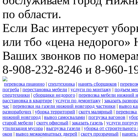
обслуживаем город Нижни
по области.
Если Вас интересует убо
или тбо «цена недорого»
Ваших звонков по номера
8-908-232-8246 и 8-960-1
перевозка пианино
|
спецтехника
|
нанять сборщиков
|
перевоз
погреба
|
перестановка мебели
|
услуги по монтажу
|
подъем ме
спецтехники
|
сборщики недорого
|
перевозка мебели нижний н
расстановка в квартире
|
услуги по демонтажу
|
заказать разнор
час
|
перевозки на газели нижний новгород частники
|
вывоз к
разнорабочих
|
уборка территорий
|
скотч малярный
|
перевозка
нижний новгород
|
вывоз самосвалами
|
погрузка вагонов
|
убор
старой мебели
|
скотч офисный
|
заказать газель
|
услуги погруз
утилизация мусора
|
выгрузка газели
|
уборка от строительного
окон
|
вывоз межкомнатных дверей
|
скотч прозрачный
|
нанять 