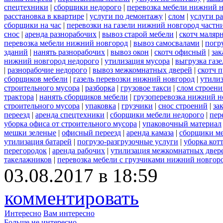
спецтехники
|
сборщики недорого
|
перевозка мебели нижний н
расстановка в квартире
|
услуги по демонтажу
|
слом
|
услуги р
сборщики на час
|
перевозки на газели нижний новгород частн
снос
|
аренда разнорабочих
|
вывоз старой мебели
|
скотч маляр
перевозка мебели нижний новгород
|
вывоз самосвалами
|
погр
зданий
|
нанять разнорабочих
|
вывоз окон
|
скотч офисный
|
зак
нижний новгород недорого
|
утилизация мусора
|
выгрузка газ
|
разнорабочие недорого
|
вывоз межкомнатных дверей
|
скотч 
сборщиков мебели
|
газель перевозки нижний новгород
|
утилиз
строительного мусора
|
разборка
|
грузовое такси
|
слом строен
трактора
|
нанять сборщиков мебели
|
грузоперевозка нижний н
строительного мусора
|
упаковка
|
грузчики
|
снос строений
|
за
переезд
|
аренда спецтехники
|
сборщики мебели недорого
|
пер
уборка офиса от строительного мусора
|
упаковочный материал
мешки зеленые
|
офисный переезд
|
аренда камаза
|
сборщики ме
утилизация батарей
|
погрузо-разгрузочные услуги
|
уборка кот
перегородок
|
аренда рабочих
|
утилизация межкомнатных двер
такелажников
|
перевозка мебели с грузчиками нижний новгор
03.08.2017 в 18:59
комментировать
Интересно
Вам интересно
Больше не интересно