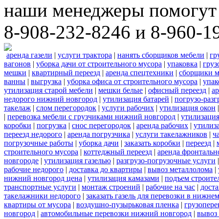
наши менеджеры помогут 
8-908-232-8246 и 8-960-1
аренда газели
|
услуги трактора
|
нанять сборщиков мебели
|
гр
вагонов
|
уборка дачи от строительного мусора
|
упаковка
|
груз
мешки
|
квартирный переезд
|
аренда спецтехники
|
сборщики м
ванны
|
выгрузка
|
уборка офиса от строительного мусора
|
упак
утилизация старой мебели
|
мешки белые
|
офисный переезд
|
ар
недорого нижний новгород
|
утилизация батарей
|
погрузо-разг
такелаж
|
слом перегородок
|
услуги рабочих
|
утилизация окон
|
перевозка мебели с грузчиками нижний новгород
|
утилизаци
коробки
|
погрузка
|
снос перегородок
|
аренда рабочих
|
утилиз
переезд недорого
|
аренда погрузчика
|
услуги такелажников
|
ч
погрузочные работы
|
уборка дачи
|
заказать коробки
|
переезд
|
строительного мусора
|
коттеджный переезд
|
аренда фронтальн
новгороде
|
утилизация газелью
|
разгрузо-погрузочные услуги
рабочие недорого
|
доставка до квартиры
|
вывоз металлолома
|
нижний новгород цена
|
утилизация камазами
|
подъем строите
транспортные услуги
|
монтаж строений
|
рабочие на час
|
доста
такелажники недорого
|
заказать газель для перевозки в нижне
квартиры от мусора
|
воздушно-пузырьковая пленка
|
грузопере
новгород
|
автомобильные перевозки нижний новгород
|
вывоз