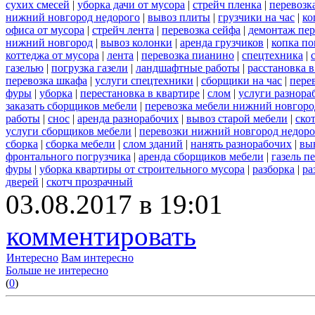
сухих смесей
|
уборка дачи от мусора
|
стрейч пленка
|
перевозк
нижний новгород недорого
|
вывоз плиты
|
грузчики на час
|
ко
офиса от мусора
|
стрейч лента
|
перевозка сейфа
|
демонтаж пер
нижний новгород
|
вывоз колонки
|
аренда грузчиков
|
копка по
коттеджа от мусора
|
лента
|
перевозка пианино
|
спецтехника
|
газелью
|
погрузка газели
|
ландшафтные работы
|
расстановка в
перевозка шкафа
|
услуги спецтехники
|
сборщики на час
|
пере
фуры
|
уборка
|
перестановка в квартире
|
слом
|
услуги разнора
заказать сборщиков мебели
|
перевозка мебели нижний новгоро
работы
|
снос
|
аренда разнорабочих
|
вывоз старой мебели
|
ско
услуги сборщиков мебели
|
перевозки нижний новгород недоро
сборка
|
сборка мебели
|
слом зданий
|
нанять разнорабочих
|
вы
фронтального погрузчика
|
аренда сборщиков мебели
|
газель п
фуры
|
уборка квартиры от строительного мусора
|
разборка
|
ра
дверей
|
скотч прозрачный
03.08.2017 в 19:01
комментировать
Интересно
Вам интересно
Больше не интересно
(
0
)