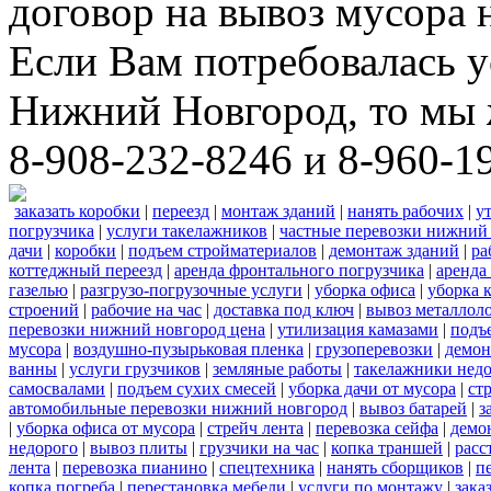
договор на вывоз мусора 
Если Вам потребовалась у
Нижний Новгород, то мы 
8-908-232-8246 и 8-960-1
заказать коробки
|
переезд
|
монтаж зданий
|
нанять рабочих
|
у
погрузчика
|
услуги такелажников
|
частные перевозки нижний
дачи
|
коробки
|
подъем стройматериалов
|
демонтаж зданий
|
ра
коттеджный переезд
|
аренда фронтального погрузчика
|
аренда
газелью
|
разгрузо-погрузочные услуги
|
уборка офиса
|
уборка 
строений
|
рабочие на час
|
доставка под ключ
|
вывоз металлол
перевозки нижний новгород цена
|
утилизация камазами
|
подъ
мусора
|
воздушно-пузырьковая пленка
|
грузоперевозки
|
демон
ванны
|
услуги грузчиков
|
земляные работы
|
такелажники нед
самосвалами
|
подъем сухих смесей
|
уборка дачи от мусора
|
ст
автомобильные перевозки нижний новгород
|
вывоз батарей
|
з
|
уборка офиса от мусора
|
стрейч лента
|
перевозка сейфа
|
демо
недорого
|
вывоз плиты
|
грузчики на час
|
копка траншей
|
расс
лента
|
перевозка пианино
|
спецтехника
|
нанять сборщиков
|
п
копка погреба
|
перестановка мебели
|
услуги по монтажу
|
зака