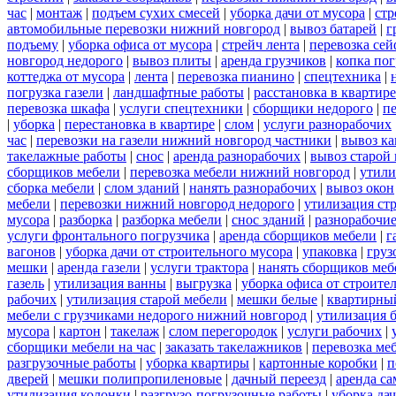
час
|
монтаж
|
подъем сухих смесей
|
уборка дачи от мусора
|
стр
автомобильные перевозки нижний новгород
|
вывоз батарей
|
г
подъему
|
уборка офиса от мусора
|
стрейч лента
|
перевозка сей
новгород недорого
|
вывоз плиты
|
аренда грузчиков
|
копка пог
коттеджа от мусора
|
лента
|
перевозка пианино
|
спецтехника
|
погрузка газели
|
ландшафтные работы
|
расстановка в квартире
перевозка шкафа
|
услуги спецтехники
|
сборщики недорого
|
п
|
уборка
|
перестановка в квартире
|
слом
|
услуги разнорабочих
час
|
перевозки на газели нижний новгород частники
|
вывоз к
такелажные работы
|
снос
|
аренда разнорабочих
|
вывоз старой
сборщиков мебели
|
перевозка мебели нижний новгород
|
утили
сборка мебели
|
слом зданий
|
нанять разнорабочих
|
вывоз окон
мебели
|
перевозки нижний новгород недорого
|
утилизация ст
мусора
|
разборка
|
разборка мебели
|
снос зданий
|
разнорабочие
услуги фронтального погрузчика
|
аренда сборщиков мебели
|
г
вагонов
|
уборка дачи от строительного мусора
|
упаковка
|
груз
мешки
|
аренда газели
|
услуги трактора
|
нанять сборщиков меб
газель
|
утилизация ванны
|
выгрузка
|
уборка офиса от строите
рабочих
|
утилизация старой мебели
|
мешки белые
|
квартирный
мебели с грузчиками недорого нижний новгород
|
утилизация 
мусора
|
картон
|
такелаж
|
слом перегородок
|
услуги рабочих
|
сборщики мебели на час
|
заказать такелажников
|
перевозка ме
разгрузочные работы
|
уборка квартиры
|
картонные коробки
|
п
дверей
|
мешки полипропиленовые
|
дачный переезд
|
аренда са
утилизация колонки
|
разгрузо-погрузочные работы
|
уборка да