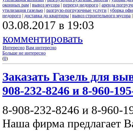
оконных рам
|
вывоз мусора
|
переезд недорого
|
аренда погрузч
утилизация газелью
|
разгрузо-погрузочные услуги
|
уборка офи
недорого
|
доставка до квартиры
|
вывоз строительного мусора
03.08.2017 в 19:03
комментировать
Интересно
Вам интересно
Больше не интересно
(
0
)
Заказать Газель для выв
908-232-8246 и 8-960-195
8-908-232-8246 и 8-960-1
Наша фирма предлагает В