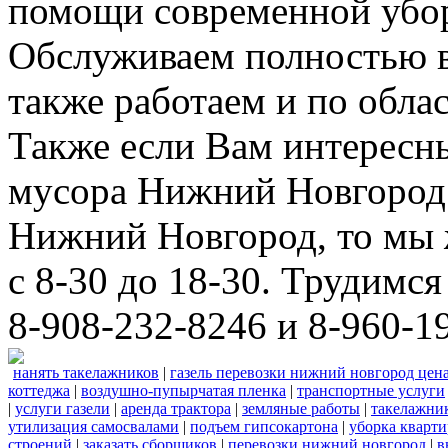
помощи современной убор
Обслуживаем полностью в
также работаем и по облас
Также если Вам интересны
мусора Нижний Новгород 
Нижний Новгород, то мы 
с 8-30 до 18-30. Трудимс
8-908-232-8246 и 8-960-1
нанять такелажников
|
газель перевозки нижний новгород цен
коттеджа
|
воздушно-пупырчатая пленка
|
транспортные услуги
|
услуги газели
|
аренда трактора
|
земляные работы
|
такелажни
утилизация самосвалами
|
подъем гипсокартона
|
уборка кварти
строений
|
заказать сборщиков
|
перевозки нижний новгород
|
в