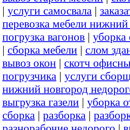
|
услуги самосвала
|
заказ
перевозка мебели нижний
погрузка вагонов
|
уборка 
|
сборка мебели
|
слом зда
вывоз окон
|
скотч офисн
погрузчика
|
услуги сбор
нижний новгород недорог
выгрузка газели
|
уборка о
сборка
|
разборка
|
разбор
разнорабочие недорого
|
в