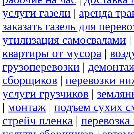
услуги газели
|
аренда тра
заказать газель для перев
утилизация самосвалами
квартиры от мусора
|
возд
грузоперевозки
|
демонта
сборщиков
|
перевозки ни
услуги грузчиков
|
землян
|
монтаж
|
подъем сухих с
стрейч пленка
|
перевозка
услуги сборщиков
|
автом