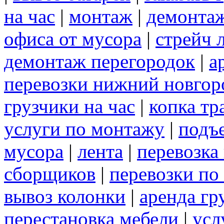
на час
|
монтаж
|
демонта
офиса от мусора
|
стрейч 
демонтаж перегородок
|
а
перевозки нижний новгор
грузчики на час
|
копка т
услуги по монтажу
|
подъ
мусора
|
лента
|
перевозка
сборщиков
|
перевозки по
вывоз колонки
|
аренда гр
перестановка мебели
|
усл