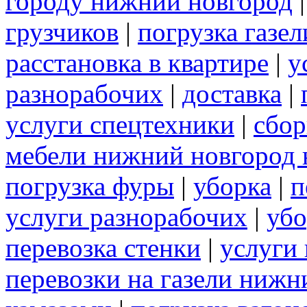
городу нижний новгород
грузчиков
|
погрузка газел
расстановка в квартире
|
у
разнорабочих
|
доставка
|
услуги спецтехники
|
сбор
мебели нижний новгород 
погрузка фуры
|
уборка
|
п
услуги разнорабочих
|
убо
перевозка стенки
|
услуги 
перевозки на газели нижн