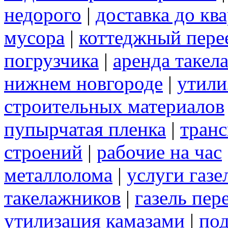
недорого
|
доставка до кв
мусора
|
коттеджный пере
погрузчика
|
аренда такел
нижнем новгороде
|
утили
строительных материалов
пупырчатая пленка
|
транс
строений
|
рабочие на час
металлолома
|
услуги газе
такелажников
|
газель пер
утилизация камазами
|
под