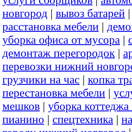
новгород
|
вывоз батарей
расстановка мебели
|
демо
уборка офиса от мусора
|
демонтаж перегородок
|
а
перевозки нижний новгор
грузчики на час
|
копка т
перестановка мебели
|
усл
мешков
|
уборка коттеджа
пианино
|
спецтехника
|
н