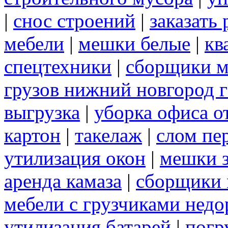
|
снос строений
|
заказать
мебели
|
мешки белые
|
кв
спецтехники
|
сборщики м
грузов нижний новгород г
выгрузка
|
уборка офиса о
картон
|
такелаж
|
слом пе
утилизация окон
|
мешки 
аренда камаза
|
сборщики 
мебели с грузчиками нед
утилизация батарей
|
погр