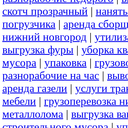
скотч прозрачный
|
нанять
погрузчика
|
аренда сборщ
нижний новгород
|
утилиз
выгрузка фуры
|
уборка кв
мусора
|
упаковка
|
грузов
разнорабочие на час
|
выв
аренда газели
|
услуги тра
мебели
|
грузоперевозка 
металлолома
|
выгрузка ва
строительного мусора
|
уп