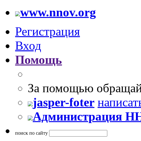
www.nnov.org
Регистрация
Вход
Помощь
За помощью обращай
jasper-foter
написат
Администрация Н
поиск по сайту