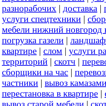
разнорабочих
|
доставка
|
услуги спецтехники
|
сбор
мебели нижний новгород 
погрузка газели
|
ландшаф
квартире
|
слом
|
услуги р
территорий
|
скотч
|
перев
сборщики на час
|
перевоз
частники
|
вывоз камазам
перестановка в квартире
|
вывоз старой мебели
|
ско