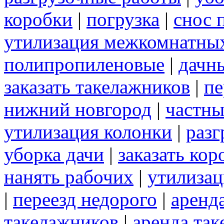
коробки
|
погрузка
|
снос 
утилизация межкомнатны
полипропиленовые
|
дачн
заказать такелажников
|
пе
нижний новгород
|
частны
утилизация колонки
|
разг
уборка дачи
|
заказать кор
нанять рабочих
|
утилизац
|
переезд недорого
|
аренд
такелажников
|
аренда та