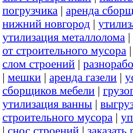
погрузчика
|
аренда сборщ
нижний новгород
|
утилиз
утилизация металлолома
от строительного мусора
слом строений
|
разнорабо
|
мешки
|
аренда газели
|
у
сборщиков мебели
|
грузо
утилизация ванны
|
выгру
строительного мусора
|
уп
|
снос строений
|
заказать