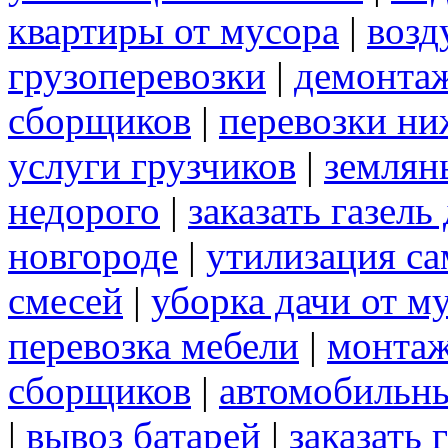
квартиры от мусора
|
возд
грузоперевозки
|
демонта
сборщиков
|
перевозки ни
услуги грузчиков
|
землян
недорого
|
заказать газел
новгороде
|
утилизация с
смесей
|
уборка дачи от м
перевозка мебели
|
монтаж
сборщиков
|
автомобильны
|
вывоз батарей
|
заказать 