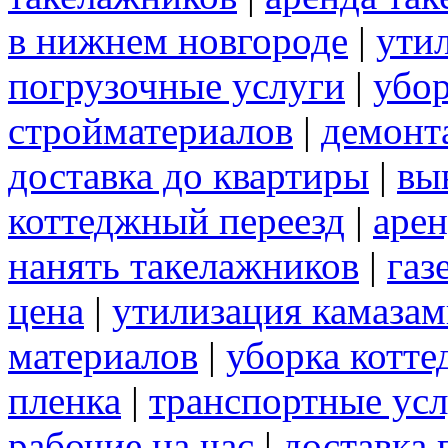
в нижнем новгороде
|
ути
погрузочные услуги
|
убор
стройматериалов
|
демонт
доставка до квартиры
|
вы
коттеджный переезд
|
арен
нанять такелажников
|
газ
цена
|
утилизация камаза
материалов
|
уборка котте
пленка
|
транспортные ус
рабочие на час
|
доставка 