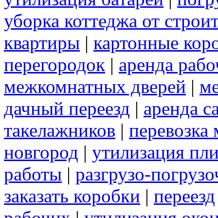
уборка коттеджа от строи
квартиры
|
картонные кор
перегородок
|
аренда рабо
межкомнатных дверей
|
м
дачный переезд
|
аренда с
такелажников
|
перевозка
новгород
|
утилизация пл
работы
|
разгрузо-погруз
заказать коробки
|
переезд
рабочих
|
утилизация око