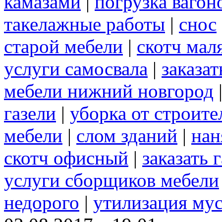
камазами
|
погрузка вагон
такелажные работы
|
снос
старой мебели
|
скотч мал
услуги самосвала
|
заказа
мебели нижний новгород
газели
|
уборка от строите
мебели
|
слом зданий
|
нан
скотч офисный
|
заказать 
услуги сборщиков мебели
недорого
|
утилизация му