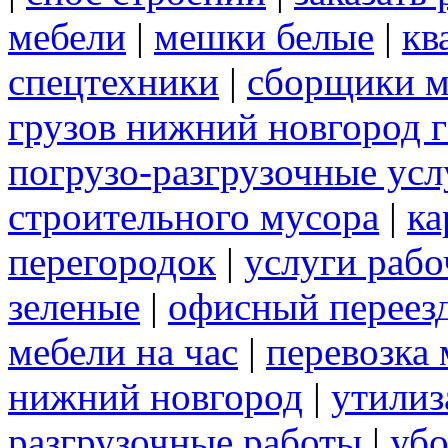
мебели
|
мешки белые
|
кв
спецтехники
|
сборщики м
грузов нижний новгород г
погрузо-разгрузочные усл
строительного мусора
|
ка
перегородок
|
услуги раб
зеленые
|
офисный переез
мебели на час
|
перевозка 
нижний новгород
|
утилиз
разгрузочные работы
|
убо