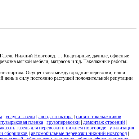
ки Газель Нижний Новгород. … Квартирные, дачные, офисные
ревозка мягкой мебели, матрасов и т.д. Такелажные работы:
ранспортом. Осуществляя междугородние перевозки, наши
ый день в силу постоянно растущей положительной репутации
а
|
услуги газели
|
аренда трактора
|
нанять такелажников
|
пузырьковая пленка
|
грузоперевозки
|
демонтаж строений
|
заказать газель для перевозки в нижнем новгороде
|
утилизация
ги сборщиков
|
автомобильные перевозки нижний новгород
|
хих смесей
|
уборка дачи от мусора
|
уборка офиса от мусора
|