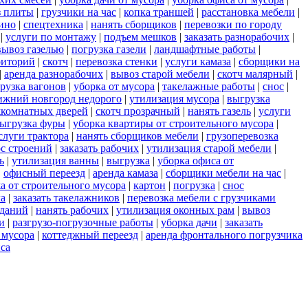
з плиты
|
грузчики на час
|
копка траншей
|
расстановка мебели
|
ино
|
спецтехника
|
нанять сборщиков
|
перевозки по городу
|
услуги по монтажу
|
подъем мешков
|
заказать разнорабочих
|
вывоз газелью
|
погрузка газели
|
ландшафтные работы
|
риторий
|
скотч
|
перевозка стенки
|
услуги камаза
|
сборщики на
|
аренда разнорабочих
|
вывоз старой мебели
|
скотч малярный
|
рузка вагонов
|
уборка от мусора
|
такелажные работы
|
снос
|
ижний новгород недорого
|
утилизация мусора
|
выгрузка
комнатных дверей
|
скотч прозрачный
|
нанять газель
|
услуги
ыгрузка фуры
|
уборка квартиры от строительного мусора
|
слуги трактора
|
нанять сборщиков мебели
|
грузоперевозка
с строений
|
заказать рабочих
|
утилизация старой мебели
|
ь
|
утилизация ванны
|
выгрузка
|
уборка офиса от
|
офисный переезд
|
аренда камаза
|
сборщики мебели на час
|
а от строительного мусора
|
картон
|
погрузка
|
снос
ла
|
заказать такелажников
|
перевозка мебели с грузчиками
зданий
|
нанять рабочих
|
утилизация оконных рам
|
вывоз
и
|
разгрузо-погрузочные работы
|
уборка дачи
|
заказать
 мусора
|
коттеджный переезд
|
аренда фронтального погрузчика
са