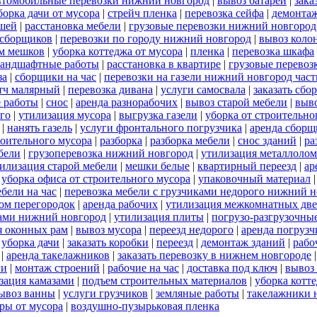
втомобильные перевозки нижний новгород
|
вывоз батарей
|
зака
борка дачи от мусора
|
стрейч пленка
|
перевозка сейфа
|
демонтаж
ншей
|
расстановка мебели
|
грузовые перевозки нижний новгород
 сборщиков
|
перевозки по городу нижний новгород
|
вывоз коло
м мешков
|
уборка коттеджа от мусора
|
пленка
|
перевозка шкафа
ландшафтные работы
|
расстановка в квартире
|
грузовые перевоз
за
|
сборщики на час
|
перевозки на газели нижний новгород час
тч малярный
|
перевозка дивана
|
услуги самосвала
|
заказать сбо
 работы
|
снос
|
аренда разнорабочих
|
вывоз старой мебели
|
выво
го
|
утилизация мусора
|
выгрузка газели
|
уборка от строительно
|
нанять газель
|
услуги фронтального погрузчика
|
аренда сборщ
роительного мусора
|
разборка
|
разборка мебели
|
снос зданий
|
ра
бели
|
грузоперевозка нижний новгород
|
утилизация металлолом
илизация старой мебели
|
мешки белые
|
квартирный переезд
|
ар
|
уборка офиса от строительного мусора
|
упаковочный материал
бели на час
|
перевозка мебели с грузчиками недорого нижний 
ом перегородок
|
аренда рабочих
|
утилизация межкомнатных дв
ками нижний новгород
|
утилизация плиты
|
погрузо-разгрузочны
я оконных рам
|
вывоз мусора
|
переезд недорого
|
аренда погрузч
|
уборка дачи
|
заказать коробки
|
переезд
|
демонтаж зданий
|
рабо
|
аренда такелажников
|
заказать перевозку в нижнем новгороде
ги
|
монтаж строений
|
рабочие на час
|
доставка под ключ
|
вывоз
зация камазами
|
подъем строительных материалов
|
уборка котт
ывоз ванны
|
услуги грузчиков
|
земляные работы
|
такелажники 
ры от мусора
|
воздушно-пузырьковая пленка