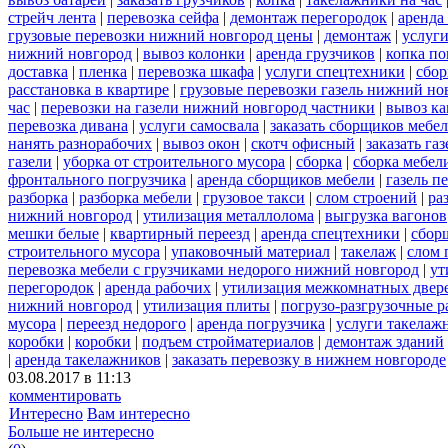
стрейч лента
|
перевозка сейфа
|
демонтаж перегородок
|
аренда
грузовые перевозки нижний новгород цены
|
демонтаж
|
услуги
нижний новгород
|
вывоз колонки
|
аренда грузчиков
|
копка по
доставка
|
пленка
|
перевозка шкафа
|
услуги спецтехники
|
сбор
расстановка в квартире
|
грузовые перевозки газель нижний но
час
|
перевозки на газели нижний новгород частники
|
вывоз к
перевозка дивана
|
услуги самосвала
|
заказать сборщиков мебе
нанять разнорабочих
|
вывоз окон
|
скотч офисный
|
заказать газ
газели
|
уборка от строительного мусора
|
сборка
|
сборка мебел
фронтального погрузчика
|
аренда сборщиков мебели
|
газель п
разборка
|
разборка мебели
|
грузовое такси
|
слом строений
|
ра
нижний новгород
|
утилизация металлолома
|
выгрузка вагонов
мешки белые
|
квартирный переезд
|
аренда спецтехники
|
сбор
строительного мусора
|
упаковочный материал
|
такелаж
|
слом 
перевозка мебели с грузчиками недорого нижний новгород
|
ут
перегородок
|
аренда рабочих
|
утилизация межкомнатных двер
нижний новгород
|
утилизация плиты
|
погрузо-разгрузочные 
мусора
|
переезд недорого
|
аренда погрузчика
|
услуги такелаж
коробки
|
коробки
|
подъем стройматериалов
|
демонтаж зданий
|
аренда такелажников
|
заказать перевозку в нижнем новгороде
03.08.2017 в 11:13
комментировать
Интересно
Вам интересно
Больше не интересно