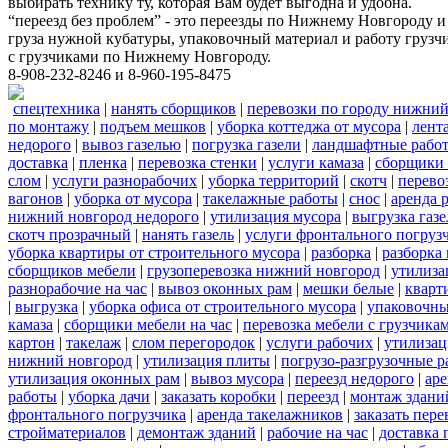
выбирать технику ту, которая Вам будет выгодна и удобна.
“переезд без проблем” - это переезды по Нижнему Новгороду и
груза нужной кубатуры, упаковочный материал и работу грузчи
с грузчиками по Нижнему Новгороду.
8-908-232-8246 и 8-960-195-8475
спецтехника
|
нанять сборщиков
|
перевозки по городу нижний
по монтажу
|
подъем мешков
|
уборка коттеджа от мусора
|
лент
недорого
|
вывоз газелью
|
погрузка газели
|
ландшафтные рабо
доставка
|
пленка
|
перевозка стенки
|
услуги камаза
|
сборщики 
слом
|
услуги разнорабочих
|
уборка территорий
|
скотч
|
перево
вагонов
|
уборка от мусора
|
такелажные работы
|
снос
|
аренда 
нижний новгород недорого
|
утилизация мусора
|
выгрузка газ
скотч прозрачный
|
нанять газель
|
услуги фронтального погруз
уборка квартиры от строительного мусора
|
разборка
|
разборка
сборщиков мебели
|
грузоперевозка нижний новгород
|
утилиза
разнорабочие на час
|
вывоз оконных рам
|
мешки белые
|
кварт
|
выгрузка
|
уборка офиса от строительного мусора
|
упаковочны
камаза
|
сборщики мебели на час
|
перевозка мебели с грузчик
картон
|
такелаж
|
слом перегородок
|
услуги рабочих
|
утилизац
нижний новгород
|
утилизация плиты
|
погрузо-разгрузочные 
утилизация оконных рам
|
вывоз мусора
|
переезд недорого
|
аре
работы
|
уборка дачи
|
заказать коробки
|
переезд
|
монтаж здани
фронтального погрузчика
|
аренда такелажников
|
заказать пер
стройматериалов
|
демонтаж зданий
|
рабочие на час
|
доставка 