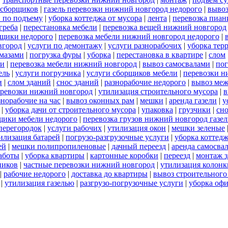
 сборщиков
|
газель перевозки нижний новгород недорого
|
выво
 по подъему
|
уборка коттеджа от мусора
|
лента
|
перевозка пиан
греба
|
перестановка мебели
|
перевозка вещей нижний новгород
щики недорого
|
перевозка мебели нижний новгород недорого
|
вгород
|
услуги по демонтажу
|
услуги разнорабочих
|
уборка тер
амазами
|
погрузка фуры
|
уборка
|
перестановка в квартире
|
слом
ли
|
перевозка мебели нижний новгород
|
вывоз самосвалами
|
пог
ель
|
услуги погрузчика
|
услуги сборщиков мебели
|
перевозки н
и
|
слом зданий
|
снос зданий
|
разнорабочие недорого
|
вывоз меж
еревозки нижний новгород
|
утилизация строительного мусора
|
в
знорабочие на час
|
вывоз оконных рам
|
мешки
|
аренда газели
|
у
|
уборка дачи от строительного мусора
|
упаковка
|
грузчики
|
сно
щики мебели недорого
|
перевозка грузов нижний новгород газел
перегородок
|
услуги рабочих
|
утилизация окон
|
мешки зеленые
илизация батарей
|
погрузо-разгрузочные услуги
|
уборка коттедж
ей
|
мешки полипропиленовые
|
дачный переезд
|
аренда самосва
работы
|
уборка квартиры
|
картонные коробки
|
переезд
|
монтаж 
ников
|
частные перевозки нижний новгород
|
утилизация колонк
|
рабочие недорого
|
доставка до квартиры
|
вывоз строительного
|
утилизация газелью
|
разгрузо-погрузочные услуги
|
уборка офи