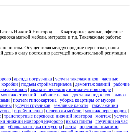
ки Газель Нижний Новгород. … Квартирные, дачные, офисные
ревозка мягкой мебели, матрасов и т.д. Такелажные работы:
ранспортом. Осуществляя междугородние перевозки, наши
ый день в силу постоянно растущей положительной репутации
орого
|
аренда погрузчика
|
услуги такелажников
|
частные
|
коробки
|
подъем стройматериалов
|
демонтаж зданий
|
рабочие
такелажников
|
заказать перевозку в нижнем новгороде
|
|
монтаж строений
|
рабочие на час
|
доставка под ключ
|
вывоз
азами
|
подъем гипсокартона
|
уборка квартиры от мусора
|
ванны
|
услуги грузчиков
|
земляные работы
|
такелажники
усора
|
стрейч пленка
|
перевозка мебели
|
монтаж перегородок
|
с
|
транспортные перевозки нижний новгород
|
монтаж
|
услуги
озки нижний новгород недорого
|
вывоз плиты
|
грузчики на час
|
ов
|
уборка коттеджа от мусора
|
лента
|
перевозка пианино
|
рестановка мебели
|
перевозка вещей нижний новгород
|
услуги