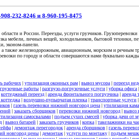
908-232-8246 и 8-960-195-8475
 области и России. Переезды, услуги грузчиков. Грузоперевоз
озка мебели, личных вещей, холодильников, бытовой техники, пе
и, эконом-панели.
, а также железнодорожным, авиационным, морским и речным т
ревозки по городу и области совершаются нами буквально кажд
ь рабочих
|
утилизация оконных рам
|
вывоз мусора
|
переезд нед
огрузочные работы
|
разгрузо-погрузочные услуги
|
уборка офиса
|
коттеджный переезд
|
аренда фронтального погрузчика
|
аренда 
 коттеджа
|
воздушно-пупырчатая пленка
|
транспортные услуги
ников
|
газель перевозки нижний новгород цена
|
утилизация кам
оений
|
заказать сборщиков
|
перевозки нижний новгород
|
вывоз 
утилизация самосвалами
|
подъем сухих смесей
|
уборка дачи от м
д
|
вывоз батарей
|
заказать грузчиков
|
копка
|
такелажники на ча
сейфа
|
демонтаж перегородок
|
аренда сборщиков
|
газель перев
ий новгород цены
|
демонтаж
|
услуги по монтажу
|
подъем мешк
 новгород
|
вывоз колонки
|
аренда грузчиков
|
копка погреба
|
пе