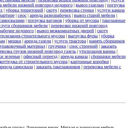
а мебели нижний новгород недорого
|
вывоз газелью
|
погрузка
их
|
уборка территорий
|
скотч
|
перевозка стенки
|
услуги камаза
вартире
|
снос
|
аренда разнорабочих
|
вывоз старой мебели
|
самосвалами
|
погрузка вагонов
|
уборка от мусора
|
такелажные
слуги сборщиков мебели
|
перевозки нижний новгород
рабочие недорого
|
вывоз межкомнатных дверей
|
скотч
тилизация строительного мусора
|
выгрузка фуры
|
уборка
рам
|
мешки
|
аренда газели
|
услуги трактора
|
нанять сборщиков
упаковочный материал
|
грузчики
|
снос строений
|
заказать
евозка грузов нижний новгород газель
|
утилизация ванны
|
и зеленые
|
офисный переезд
|
аренда камаза
|
сборщики мебели
коттеджа от строительного мусора
|
картонные коробки
|
аренда самосвала
|
заказать такелажников
|
перевозка мебели с
любые грузы: Домашние вещи, Мягкая и корпусная мебель,