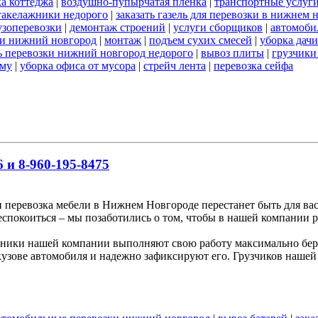
а коттеджа
|
воздушно-пупырчатая пленка
|
транспортные услуг
такелажники недорого
|
заказать газель для перевозки в нижнем 
узоперевозки
|
демонтаж строений
|
услуги сборщиков
|
автомоби
ки нижний новгород
|
монтаж
|
подъем сухих смесей
|
уборка дачи
ь перевозки нижний новгород недорого
|
вывоз плиты
|
грузчики
ему
|
уборка офиса от мусора
|
стрейч лента
|
перевозка сейфа
 и 8-960-195-8475
и перевозка мебели в Нижнем Новгороде перестанет быть для вас
беспокоиться – мы позаботились о том, чтобы в нашей компании р
ники нашей компании выполняют свою работу максимально бере
узове автомобиля и надежно зафиксируют его. Грузчиков нашей 