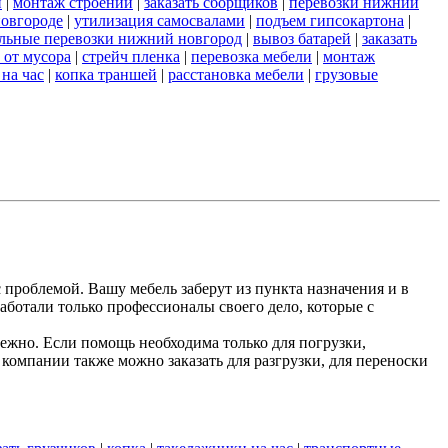
и
|
монтаж строений
|
заказать сборщиков
|
перевозки нижний
новгороде
|
утилизация самосвалами
|
подъем гипсокартона
|
льные перевозки нижний новгород
|
вывоз батарей
|
заказать
 от мусора
|
стрейч пленка
|
перевозка мебели
|
монтаж
 на час
|
копка траншей
|
расстановка мебели
|
грузовые
 проблемой. Вашу мебель заберут из пункта назначения и в
аботали только профессионалы своего дело, которые с
жно. Если помощь необходима только для погрузки,
компании также можно заказать для разгрузки, для переноски