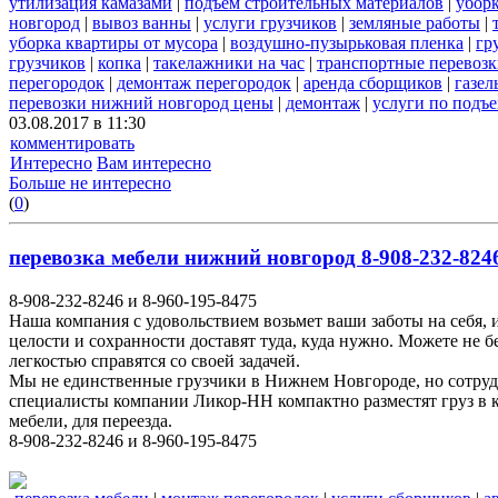
утилизация камазами
|
подъем строительных материалов
|
уборк
новгород
|
вывоз ванны
|
услуги грузчиков
|
земляные работы
|
уборка квартиры от мусора
|
воздушно-пузырьковая пленка
|
гр
грузчиков
|
копка
|
такелажники на час
|
транспортные перевоз
перегородок
|
демонтаж перегородок
|
аренда сборщиков
|
газел
перевозки нижний новгород цены
|
демонтаж
|
услуги по подъ
03.08.2017 в 11:30
комментировать
Интересно
Вам интересно
Больше не интересно
(
0
)
перевозка мебели нижний новгород 8-908-232-8246
8-908-232-8246 и 8-960-195-8475
Наша компания с удовольствием возьмет ваши заботы на себя, 
целости и сохранности доставят туда, куда нужно. Можете не 
легкостью справятся со своей задачей.
Мы не единственные грузчики в Нижнем Новгороде, но сотруд
специалисты компании Ликор-НН компактно разместят груз в к
мебели, для переезда.
8-908-232-8246 и 8-960-195-8475