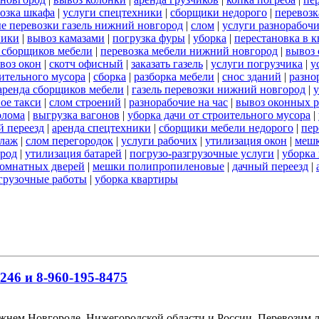
озка шкафа
|
услуги спецтехники
|
сборщики недорого
|
перевозк
е перевозки газель нижний новгород
|
слом
|
услуги разнорабоч
ники
|
вывоз камазами
|
погрузка фуры
|
уборка
|
перестановка в к
ь сборщиков мебели
|
перевозка мебели нижний новгород
|
вывоз 
воз окон
|
скотч офисный
|
заказать газель
|
услуги погрузчика
|
у
оительного мусора
|
сборка
|
разборка мебели
|
снос зданий
|
разно
аренда сборщиков мебели
|
газель перевозки нижний новгород
|
у
ое такси
|
слом строений
|
разнорабочие на час
|
вывоз оконных 
олома
|
выгрузка вагонов
|
уборка дачи от строительного мусора
|
 переезд
|
аренда спецтехники
|
сборщики мебели недорого
|
пер
елаж
|
слом перегородок
|
услуги рабочих
|
утилизация окон
|
мешк
ород
|
утилизация батарей
|
погрузо-разгрузочные услуги
|
уборка 
омнатных дверей
|
мешки полипропиленовые
|
дачный переезд
|
згрузочные работы
|
уборка квартиры
246 и 8-960-195-8475
ижнем Новгороде, Нижегородской области и России. Перевозим 