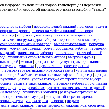
дов недорого, включающая подбор транспорта для перевозки
раненный и недорогой вариант, это заказ автомобиля “газель”
рестановка мебели
|
перевозка вещей нижний новгород
|
услуги
борщики недорого
|
перевозка мебели нижний новгород
новгород
|
услуги по демонтажу
|
заказать разнорабочих
|
камазами
|
погрузка фуры
|
уборка
|
перестановка в квартире
|
возка мебели нижний новгород
|
вывоз самосвалами
|
погрузка
азель
|
услуги погрузчика
|
услуги сборщиков мебели
|
перевозки
ом зданий
|
нанять разнорабочих
|
вывоз окон
|
скотч офисный
|
род
|
утилизация строительного мусора
|
выгрузка фуры
|
ных дверей
|
мешки
|
аренда газели
|
услуги трактора
|
нанять
ого мусора
|
упаковка
|
грузовое такси
|
слом строений
|
|
перевозка грузов нижний новгород газель
|
утилизация ванны
ация старой мебели
|
мешки зеленые
|
офисный переезд
|
аренда
грузочные услуги
|
уборка коттеджа от строительного мусора
|
мосвала
|
заказать такелажников
|
перевозка мебели с грузчиками
регородок
|
аренда рабочих
|
утилизация межкомнатных дверей
|
ий новгород
|
утилизация колонки
|
разгрузо-погрузочные
воз строительного мусора
|
коттеджный переезд
|
аренда
зочные услуги
|
уборка офиса
|
коробки
|
подъем
нанять такелажников
|
газель перевозки нижний новгород цена
|