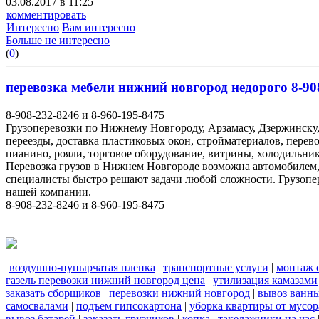
03.08.2017 в 11:25
комментировать
Интересно
Вам интересно
Больше не интересно
(
0
)
перевозка мебели нижний новгород недорого 8-908
8-908-232-8246 и 8-960-195-8475
Грузоперевозки по Нижнему Новгороду, Арзамасу, Дзержинску,
переезды, доставка пластиковых окон, стройматериалов, перев
пианино, рояли, торговое оборудование, витрины, холодильник
Перевозка грузов в Нижнем Новгороде возможна автомобилем
специалисты быстро решают задачи любой сложности. Грузопе
нашей компании.
8-908-232-8246 и 8-960-195-8475
воздушно-пупырчатая пленка
|
транспортные услуги
|
монтаж 
газель перевозки нижний новгород цена
|
утилизация камазами
заказать сборщиков
|
перевозки нижний новгород
|
вывоз ванн
самосвалами
|
подъем гипсокартона
|
уборка квартиры от мусор
вывоз батарей
|
заказать грузчиков
|
копка
|
такелажники на час