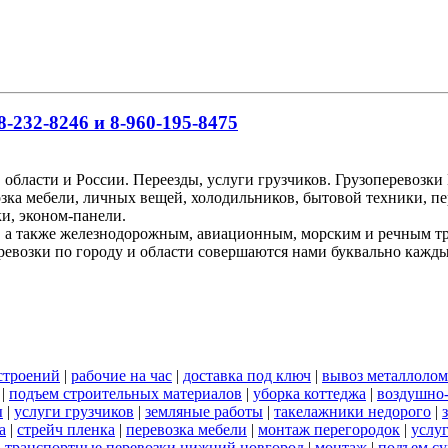
-232-8246 и 8-960-195-8475
 области и России. Переезды, услуги грузчиков. Грузоперевоз
озка мебели, личных вещей, холодильников, бытовой техники, пе
и, эконом-панели.
, а также железнодорожным, авиационным, морским и речным т
ревозки по городу и области совершаются нами буквально кажд
строений
|
рабочие на час
|
доставка под ключ
|
вывоз металлолом
|
подъем строительных материалов
|
уборка коттеджа
|
воздушно-
ы
|
услуги грузчиков
|
земляные работы
|
такелажники недорого
|
а
|
стрейч пленка
|
перевозка мебели
|
монтаж перегородок
|
услу
|
транспортные перевозки нижний новгород
|
монтаж
|
подъем су