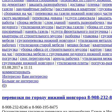
по демонтажу
|
заказать разнорабочих
|
доставка
|
пленка
|
перев
газели
|
ландшафтные работы
|
расстановка в квартире
|
грузовы
|
сборщики на час
|
перевозки на газели нижний новгород част
скотч малярный
|
перевозка дивана
|
услуги самосвала
|
заказат
работы
|
сборка мебели
|
слом зданий
|
нанять разнорабочих
|
вы
недорого
|
утилизация мусора
|
выгрузка газели
|
уборка от стр
прозрачный
|
нанять газель
|
услуги фронтального погрузчика
|
квартиры от строительного мусора
|
разборка
|
упаковка
|
грузов
мебели
|
грузоперевозка нижний новгород
|
утилизация металл
рабочих
|
утилизация старой мебели
|
мешки белые
|
квартирный
выгрузка
|
уборка офиса от строительного мусора
|
картон
|
так
на час
|
перевозка мебели с грузчиками недорого нижний новг
погрузка
|
снос перегородок
|
аренда рабочих
|
утилизация межк
грузчиками нижний новгород
|
утилизация плиты
|
погрузо-ра
03.08.2017 в 11:11
комментировать
Интересно
Вам интересно
Больше не интересно
(
0
)
перевозки по городу нижний новгород 8-908-232-8
8-908-232-8246 и 8-960-195-8475
Осуществляем грузовые перевозки на автомобилях Газель в Н