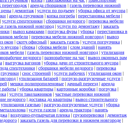
зать грузчиков
|
копка
|
такелажники на час
|
транспортные
 перегородок
|
аренда сборщиков
|
газель перевозки нижний
 цены
|
демонтаж
|
услуги по подъему
|
уборка офиса от мусора
|
нки
|
аренда грузчиков
|
копка погреба
|
перестановка мебели
|
|
услуги спецтехники
|
сборщики недорого
|
перевозка мебели
ки газель нижний новгород
|
услуги по демонтажу
|
заказать
тники
|
вывоз камазами
|
погрузка фуры
|
уборка
|
перестановка в
рщиков мебели
|
перевозка мебели нижний новгород
|
вывоз
з окон
|
скотч офисный
|
заказать газель
|
услуги погрузчика
|
го мусора
|
сборка
|
сборка мебели
|
слом зданий
|
нанять
иков мебели
|
газель перевозки нижний новгород
|
утилизация
знорабочие недорого
|
разнорабочие на час
|
вывоз оконных рам
а
|
выгрузка вагонов
|
уборка дачи от строительного мусора
|
енда спецтехники
|
сборщики мебели недорого
|
перевозка
|
грузчики
|
снос строений
|
услуги рабочих
|
утилизация окон
|
новгород
|
утилизация батарей
|
погрузо-разгрузочные услуги
|
ерей
|
мешки полипропиленовые
|
дачный переезд
|
аренда
е работы
|
уборка квартиры
|
картонные коробки
|
погрузка
|
ика
|
услуги такелажников
|
частные перевозки нижний
чие недорого
|
доставка до квартиры
|
вывоз строительного
|
утилизация газелью
|
разгрузо-погрузочные услуги
|
уборка
 металлолома
|
услуги газели
|
аренда трактора
|
нанять
еджа
|
воздушно-пупырчатая пленка
|
грузоперевозки
|
демонтаж
недорого
|
заказать газель для перевозки в нижнем новгороде
|