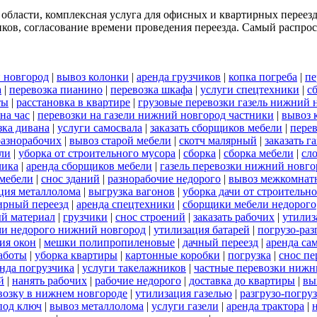
 области, комплексная услуга для офисных и квартирных переез
ков, согласование времени проведения переезда. Самый распрост
 новгород
|
вывоз колонки
|
аренда грузчиков
|
копка погреба
|
пе
а
|
перевозка пианино
|
перевозка шкафа
|
услуги спецтехники
|
с
ты
|
расстановка в квартире
|
грузовые перевозки газель нижний 
на час
|
перевозки на газели нижний новгород частники
|
вывоз 
зка дивана
|
услуги самосвала
|
заказать сборщиков мебели
|
пере
разнорабочих
|
вывоз старой мебели
|
скотч малярный
|
заказать г
ели
|
уборка от строительного мусора
|
сборка
|
сборка мебели
|
сл
чика
|
аренда сборщиков мебели
|
газель перевозки нижний новго
 мебели
|
снос зданий
|
разнорабочие недорого
|
вывоз межкомнат
ция металлолома
|
выгрузка вагонов
|
уборка дачи от строительн
ирный переезд
|
аренда спецтехники
|
сборщики мебели недорого
й материал
|
грузчики
|
снос строений
|
заказать рабочих
|
утилиз
ами недорого нижний новгород
|
утилизация батарей
|
погрузо-раз
ия окон
|
мешки полипропиленовые
|
дачный переезд
|
аренда са
работы
|
уборка квартиры
|
картонные коробки
|
погрузка
|
снос пе
нда погрузчика
|
услуги такелажников
|
частные перевозки нижн
й
|
нанять рабочих
|
рабочие недорого
|
доставка до квартиры
|
вы
евозку в нижнем новгороде
|
утилизация газелью
|
разгрузо-погру
под ключ
|
вывоз металлолома
|
услуги газели
|
аренда трактора
|