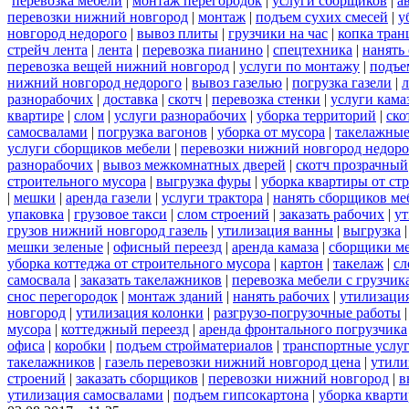
перевозка мебели
|
монтаж перегородок
|
услуги сборщиков
|
а
перевозки нижний новгород
|
монтаж
|
подъем сухих смесей
|
у
новгород недорого
|
вывоз плиты
|
грузчики на час
|
копка тра
стрейч лента
|
лента
|
перевозка пианино
|
спецтехника
|
нанять
перевозка вещей нижний новгород
|
услуги по монтажу
|
подъе
нижний новгород недорого
|
вывоз газелью
|
погрузка газели
|
разнорабочих
|
доставка
|
скотч
|
перевозка стенки
|
услуги кама
квартире
|
слом
|
услуги разнорабочих
|
уборка территорий
|
ско
самосвалами
|
погрузка вагонов
|
уборка от мусора
|
такелажные
услуги сборщиков мебели
|
перевозки нижний новгород недоро
разнорабочих
|
вывоз межкомнатных дверей
|
скотч прозрачный
строительного мусора
|
выгрузка фуры
|
уборка квартиры от ст
|
мешки
|
аренда газели
|
услуги трактора
|
нанять сборщиков ме
упаковка
|
грузовое такси
|
слом строений
|
заказать рабочих
|
ут
грузов нижний новгород газель
|
утилизация ванны
|
выгрузка
мешки зеленые
|
офисный переезд
|
аренда камаза
|
сборщики ме
уборка коттеджа от строительного мусора
|
картон
|
такелаж
|
сл
самосвала
|
заказать такелажников
|
перевозка мебели с грузчи
снос перегородок
|
монтаж зданий
|
нанять рабочих
|
утилизаци
новгород
|
утилизация колонки
|
разгрузо-погрузочные работы
мусора
|
коттеджный переезд
|
аренда фронтального погрузчика
офиса
|
коробки
|
подъем стройматериалов
|
транспортные услу
такелажников
|
газель перевозки нижний новгород цена
|
утили
строений
|
заказать сборщиков
|
перевозки нижний новгород
|
в
утилизация самосвалами
|
подъем гипсокартона
|
уборка кварти