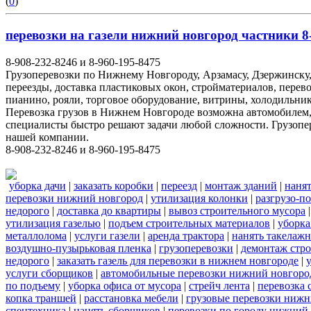
(
0
)
перевозки на газели нижний новгород частники 8-
8-908-232-8246 и 8-960-195-8475
Грузоперевозки по Нижнему Новгороду, Арзамасу, Дзержинску,
переезды, доставка пластиковых окон, стройматериалов, перев
пианино, рояли, торговое оборудование, витрины, холодильник
Перевозка грузов в Нижнем Новгороде возможна автомобилем
специалисты быстро решают задачи любой сложности. Грузопе
нашей компании.
8-908-232-8246 и 8-960-195-8475
уборка дачи
|
заказать коробки
|
переезд
|
монтаж зданий
|
нанят
перевозки нижний новгород
|
утилизация колонки
|
разгрузо-п
недорого
|
доставка до квартиры
|
вывоз строительного мусора
утилизация газелью
|
подъем строительных материалов
|
уборка
металлолома
|
услуги газели
|
аренда трактора
|
нанять такелаж
воздушно-пузырьковая пленка
|
грузоперевозки
|
демонтаж стр
недорого
|
заказать газель для перевозки в нижнем новгороде
|
услуги сборщиков
|
автомобильные перевозки нижний новгоро
по подъему
|
уборка офиса от мусора
|
стрейч лента
|
перевозка 
копка траншей
|
расстановка мебели
|
грузовые перевозки нижн
спецтехника
|
нанять сборщиков
|
перевозки по городу нижний