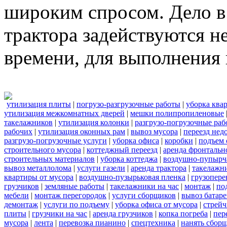
широким спросом. Дело в 
трактора задействуются н
времени, для выполнения 
утилизация плиты
|
погрузо-разгрузочные работы
|
уборка ква
утилизация межкомнатных дверей
|
мешки полипропиленовые
такелажников
|
утилизация колонки
|
разгрузо-погрузочные ра
рабочих
|
утилизация оконных рам
|
вывоз мусора
|
переезд нед
разгрузо-погрузочные услуги
|
уборка офиса
|
коробки
|
подъем 
строительного мусора
|
коттеджный переезд
|
аренда фронтальн
строительных материалов
|
уборка коттеджа
|
воздушно-пупырч
вывоз металлолома
|
услуги газели
|
аренда трактора
|
такелажн
квартиры от мусора
|
воздушно-пузырьковая пленка
|
грузопере
грузчиков
|
земляные работы
|
такелажники на час
|
монтаж
|
по
мебели
|
монтаж перегородок
|
услуги сборщиков
|
вывоз батар
демонтаж
|
услуги по подъему
|
уборка офиса от мусора
|
стрейч
плиты
|
грузчики на час
|
аренда грузчиков
|
копка погреба
|
пер
мусора
|
лента
|
перевозка пианино
|
спецтехника
|
нанять сбор