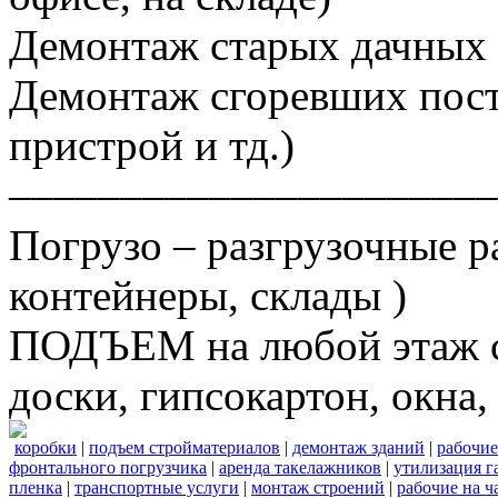
Демонтаж старых дачных 
Демонтаж сгоревших постр
пристрой и тд.)
––––––––––––––––––––––
Погрузо – разгрузочные р
контейнеры, склады )
ПОДЪЕМ на любой этаж ст
доски, гипсокартон, окна, 
коробки
|
подъем стройматериалов
|
демонтаж зданий
|
рабочие
фронтального погрузчика
|
аренда такелажников
|
утилизация г
пленка
|
транспортные услуги
|
монтаж строений
|
рабочие на ч