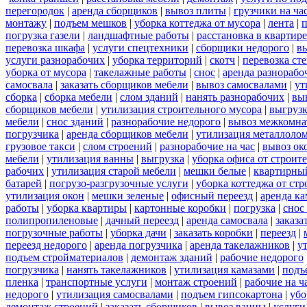
перегородок
|
аренда сборщиков
|
вывоз плиты
|
грузчики на ча
монтажу
|
подъем мешков
|
уборка коттеджа от мусора
|
лента
|
п
погрузка газели
|
ландшафтные работы
|
расстановка в квартире
перевозка шкафа
|
услуги спецтехники
|
сборщики недорого
|
в
услуги разнорабочих
|
уборка территорий
|
скотч
|
перевозка ст
уборка от мусора
|
такелажные работы
|
снос
|
аренда разнорабо
самосвала
|
заказать сборщиков мебели
|
вывоз самосвалами
|
ут
сборка
|
сборка мебели
|
слом зданий
|
нанять разнорабочих
|
вы
сборщиков мебели
|
утилизация строительного мусора
|
выгруз
мебели
|
снос зданий
|
разнорабочие недорого
|
вывоз межкомна
погрузчика
|
аренда сборщиков мебели
|
утилизация металлоло
грузовое такси
|
слом строений
|
разнорабочие на час
|
вывоз ок
мебели
|
утилизация ванны
|
выгрузка
|
уборка офиса от строит
рабочих
|
утилизация старой мебели
|
мешки белые
|
квартирный
батарей
|
погрузо-разгрузочные услуги
|
уборка коттеджа от ст
утилизация окон
|
мешки зеленые
|
офисный переезд
|
аренда ка
работы
|
уборка квартиры
|
картонные коробки
|
погрузка
|
снос
полипропиленовые
|
дачный переезд
|
аренда самосвала
|
заказа
погрузочные работы
|
уборка дачи
|
заказать коробки
|
переезд
|
переезд недорого
|
аренда погрузчика
|
аренда такелажников
|
у
подъем стройматериалов
|
демонтаж зданий
|
рабочие недорого
погрузчика
|
нанять такелажников
|
утилизация камазами
|
подъ
пленка
|
транспортные услуги
|
монтаж строений
|
рабочие на ч
недорого
|
утилизация самосвалами
|
подъем гипсокартона
|
убо
демонтаж строений
|
заказать сборщиков
|
вывоз ванны
|
услуги