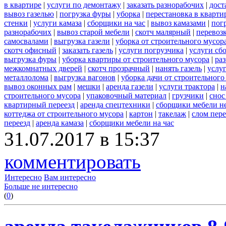
в квартире
|
услуги по демонтажу
|
заказать разнорабочих
|
дост
вывоз газелью
|
погрузка фуры
|
уборка
|
перестановка в кварти
стенки
|
услуги камаза
|
сборщики на час
|
вывоз камазами
|
пог
разнорабочих
|
вывоз старой мебели
|
скотч малярный
|
перевоз
самосвалами
|
выгрузка газели
|
уборка от строительного мусор
скотч офисный
|
заказать газель
|
услуги погрузчика
|
услуги сб
выгрузка фуры
|
уборка квартиры от строительного мусора
|
ра
межкомнатных дверей
|
скотч прозрачный
|
нанять газель
|
услу
металлолома
|
выгрузка вагонов
|
уборка дачи от строительного
вывоз оконных рам
|
мешки
|
аренда газели
|
услуги трактора
|
н
строительного мусора
|
упаковочный материал
|
грузчики
|
снос
квартирный переезд
|
аренда спецтехники
|
сборщики мебели н
коттеджа от строительного мусора
|
картон
|
такелаж
|
слом пер
переезд
|
аренда камаза
|
сборщики мебели на час
31.07.2017 в 15:37
комментировать
Интересно
Вам интересно
Больше не интересно
(
0
)