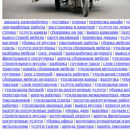
заказать разнорабочих
|
доставка
|
пленка
|
перевозка шкафа
|
у
ландшафтные работы
|
расстановка в квартире
|
услуги по демо
стенки
|
услуги камаза
|
сборщики на час
|
вывоз камазами
|
пог
вывоз старой мебели
|
скотч малярный
|
перевозка дивана
|
услу
вагонов
|
уборка от мусора
|
такелажные работы
|
сборка мебели
газель
|
услуги погрузчика
|
услуги сборщиков мебели
|
утилиза
разборка мебели
|
снос зданий
|
разнорабочие недорого
|
вывоз 
фронтального погрузчика
|
аренда сборщиков мебели
|
утилизац
строительного мусора
|
разборка
|
грузовое такси
|
слом строен
трактора
|
нанять сборщиков мебели
|
утилизация металлолома
грузчики
|
снос строений
|
заказать рабочих
|
утилизация старой
сборщики мебели недорого
|
утилизация ванны
|
выгрузка
|
убо
такелаж
|
слом перегородок
|
услуги рабочих
|
утилизация окон
|
утилизация батарей
|
погрузо-разгрузочные услуги
|
уборка ко
перегородок
|
аренда рабочих
|
утилизация межкомнатных двер
такелажников
|
утилизация плиты
|
погрузо-разгрузочные рабо
рабочих
|
утилизация оконных рам
|
вывоз мусора
|
переезд нед
разгрузо-погрузочные работы
|
уборка дачи
|
коробки
|
подъем с
строительного мусора
|
коттеджный переезд
|
аренда фронтальн
погрузочные услуги
|
уборка офиса
|
воздушно-пупырчатая пле
металлолома
|
услуги газели
|
аренда трактора
|
нанять такелаж