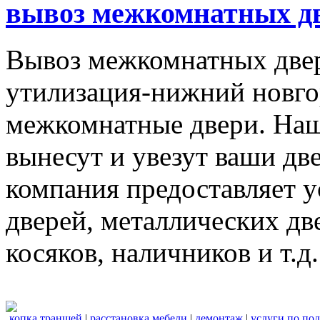
вывоз межкомнатных дв
Вывоз межкомнатных две
утилизация-нижний новго
межкомнатные двери. Наш
вынесут и увезут ваши дв
компания предоставляет 
дверей, металлических дв
косяков, наличников и т.д.
копка траншей
|
расстановка мебели
|
демонтаж
|
услуги по по