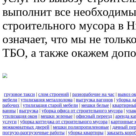
выполнит все необходимы
строительного мусора в 
означает, что мы не тольк
ТБО, а также окажем доп
грузовое такси
|
слом строений
|
разнорабочие на час
|
вывоз о
мебели
|
утилизация металлолома
|
выгрузка вагонов
|
уборка д
рабочих
|
утилизация старой мебели
|
мешки белые
|
квартирный
ванны
|
выгрузка
|
уборка офиса от строительного мусора
|
упак
утилизация окон
|
мешки зеленые
|
офисный переезд
|
аренда ка
услуги
|
уборка коттеджа от строительного мусора
|
картонные 
межкомнатных дверей
|
мешки полипропиленовые
|
дачный пер
погрузо-разгрузочные работы
|
уборка квартиры
|
заказать коро