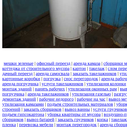
мешки зеленые
|
офисный переезд
|
аренда камаза
|
сборщики м
коттеджа от строительного мусора
|
картон
|
такелаж
|
слом пер
дачный переезд
|
аренда самосвала
|
заказать такелажников
|
ути
картонные коробки
|
погрузка
|
снос перегородок
|
аренда рабоч
аренда погрузчика
|
услуги такелажников
|
утилизация колонки
монтаж зданий
|
нанять рабочих
|
утилизация оконных рам
|
выв
погрузчика
|
аренда такелажников
|
утилизация газелью
|
разгру
демонтаж зданий
|
рабочие недорого
|
рабочие на час
|
вывоз ме
утилизация камазами
|
подъем строительных материалов
|
уборк
строений
|
заказать сборщиков
|
вывоз ванны
|
услуги грузчиков
подъем гипсокартона
|
уборка квартиры от мусора
|
воздушно-п
сборщиков
|
вывоз батарей
|
заказать грузчиков
|
копка
|
такелаж
пленка
|
перевозка мебели
|
монтаж перегородок
|
аренда сборщ