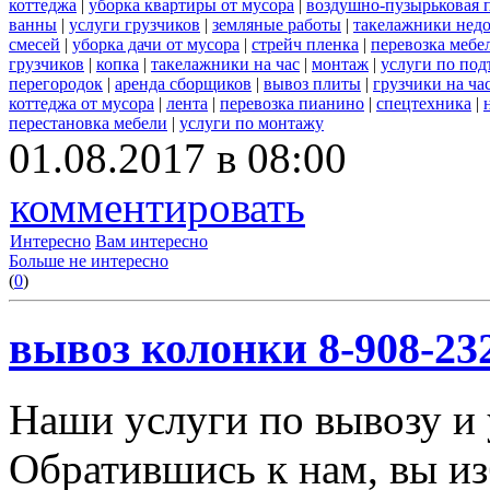
коттеджа
|
уборка квартиры от мусора
|
воздушно-пузырьковая 
ванны
|
услуги грузчиков
|
земляные работы
|
такелажники нед
смесей
|
уборка дачи от мусора
|
стрейч пленка
|
перевозка мебе
грузчиков
|
копка
|
такелажники на час
|
монтаж
|
услуги по под
перегородок
|
аренда сборщиков
|
вывоз плиты
|
грузчики на ча
коттеджа от мусора
|
лента
|
перевозка пианино
|
спецтехника
|
перестановка мебели
|
услуги по монтажу
01.08.2017 в 08:00
комментировать
Интересно
Вам интересно
Больше не интересно
(
0
)
вывоз колонки 8-908-23
Наши услуги по вывозу и 
Обратившись к нам, вы из