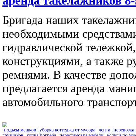
аренда такелажников 8-
Бригада наших такелажник
необходимыми средствами,
гидравлической тележкой
конструкциями, а также 
ремнями. В качестве доп
предлагается аренда мани
автомобильного транспорт
подъем мешков
|
уборка коттеджа от мусора
|
лента
|
перевозка
грузчиков
|
копка погреба
|
перестановка мебели
|
услуги по мо