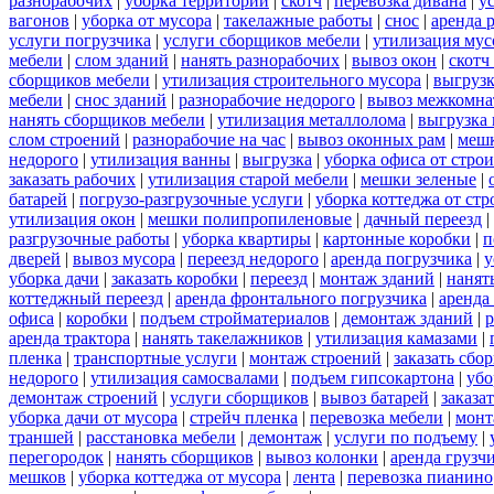
разнорабочих
|
уборка территорий
|
скотч
|
перевозка дивана
|
у
вагонов
|
уборка от мусора
|
такелажные работы
|
снос
|
аренда 
услуги погрузчика
|
услуги сборщиков мебели
|
утилизация мус
мебели
|
слом зданий
|
нанять разнорабочих
|
вывоз окон
|
скотч
сборщиков мебели
|
утилизация строительного мусора
|
выгруз
мебели
|
снос зданий
|
разнорабочие недорого
|
вывоз межкомна
нанять сборщиков мебели
|
утилизация металлолома
|
выгрузка 
слом строений
|
разнорабочие на час
|
вывоз оконных рам
|
меш
недорого
|
утилизация ванны
|
выгрузка
|
уборка офиса от стро
заказать рабочих
|
утилизация старой мебели
|
мешки зеленые
|
батарей
|
погрузо-разгрузочные услуги
|
уборка коттеджа от ст
утилизация окон
|
мешки полипропиленовые
|
дачный переезд
|
разгрузочные работы
|
уборка квартиры
|
картонные коробки
|
п
дверей
|
вывоз мусора
|
переезд недорого
|
аренда погрузчика
|
у
уборка дачи
|
заказать коробки
|
переезд
|
монтаж зданий
|
нанят
коттеджный переезд
|
аренда фронтального погрузчика
|
аренда
офиса
|
коробки
|
подъем стройматериалов
|
демонтаж зданий
|
р
аренда трактора
|
нанять такелажников
|
утилизация камазами
|
пленка
|
транспортные услуги
|
монтаж строений
|
заказать сбо
недорого
|
утилизация самосвалами
|
подъем гипсокартона
|
убо
демонтаж строений
|
услуги сборщиков
|
вывоз батарей
|
заказа
уборка дачи от мусора
|
стрейч пленка
|
перевозка мебели
|
монт
траншей
|
расстановка мебели
|
демонтаж
|
услуги по подъему
|
перегородок
|
нанять сборщиков
|
вывоз колонки
|
аренда грузч
мешков
|
уборка коттеджа от мусора
|
лента
|
перевозка пианино