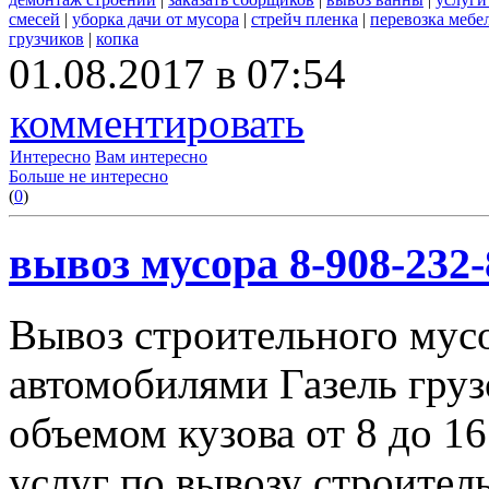
смесей
|
уборка дачи от мусора
|
стрейч пленка
|
перевозка мебе
грузчиков
|
копка
01.08.2017 в 07:54
комментировать
Интересно
Вам интересно
Больше не интересно
(
0
)
вывоз мусора 8-908-232-
Вывоз строительного мус
автомобилями Газель груз
объемом кузова от 8 до 1
услуг по вывозу строител