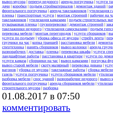
вывоз мусора
|
переезд недорого
|
аренда погрузчика
|
услуги т
дачи
|
коробки
|
подъем стройматериалов
|
демонтаж зданий
|
ра
фронтального погрузчика
|
аренда такелажников
|
утилизация г
пленка
|
транспортные услуги
|
монтаж строений
|
рабочие на ч
такелажников
|
утилизация камазами
|
подъем строительных ма
пузырьковая пленка
|
грузоперевозки
|
демонтаж строений
|
зак
такелажники недорого
|
утилизация самосвалами
|
подъем гипс
перевозка мебели
|
монтаж перегородок
|
услуги сборщиков
|
вы
услуги по подъему
|
уборка офиса от мусора
|
стрейч лента
|
пер
грузчики на час
|
копка траншей
|
расстановка мебели
|
демонта
спецтехника
|
нанять сборщиков
|
вывоз колонки
|
аренда грузч
разнорабочих
|
доставка
|
пленка
|
перевозка шкафа
|
услуги спе
ландшафтные работы
|
расстановка в квартире
|
услуги по демо
услуги камаза
|
сборщики на час
|
вывоз камазами
|
погрузка фу
вывоз старой мебели
|
скотч малярный
|
перевозка дивана
|
услу
вагонов
|
уборка от мусора
|
такелажные работы
|
сборка мебели
газель
|
услуги погрузчика
|
услуги сборщиков мебели
|
утилиза
разборка мебели
|
снос зданий
|
разнорабочие недорого
|
вывоз 
фронтального погрузчика
|
аренда сборщиков мебели
|
утилизац
строительного мусора
|
разборка
01.08.2017 в 07:50
комментировать