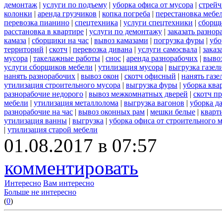
демонтаж
|
услуги по подъему
|
уборка офиса от мусора
|
стрейч
колонки
|
аренда грузчиков
|
копка погреба
|
перестановка мебе
перевозка пианино
|
спецтехника
|
услуги спецтехники
|
сборщи
расстановка в квартире
|
услуги по демонтажу
|
заказать разнор
камаза
|
сборщики на час
|
вывоз камазами
|
погрузка фуры
|
убо
территорий
|
скотч
|
перевозка дивана
|
услуги самосвала
|
заказ
мусора
|
такелажные работы
|
снос
|
аренда разнорабочих
|
вывоз
услуги сборщиков мебели
|
утилизация мусора
|
выгрузка газел
нанять разнорабочих
|
вывоз окон
|
скотч офисный
|
нанять газе
утилизация строительного мусора
|
выгрузка фуры
|
уборка ква
разнорабочие недорого
|
вывоз межкомнатных дверей
|
скотч п
мебели
|
утилизация металлолома
|
выгрузка вагонов
|
уборка д
разнорабочие на час
|
вывоз оконных рам
|
мешки белые
|
кварт
утилизация ванны
|
выгрузка
|
уборка офиса от строительного 
|
утилизация старой мебели
01.08.2017 в 07:57
комментировать
Интересно
Вам интересно
Больше не интересно
(
0
)