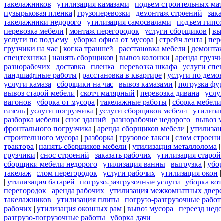
такелажников
|
утилизация камазами
|
подъем строительных ма
пузырьковая пленка
|
грузоперевозки
|
демонтаж строений
|
зак
такелажники недорого
|
утилизация самосвалами
|
подъем гипс
перевозка мебели
|
монтаж перегородок
|
услуги сборщиков
|
вы
услуги по подъему
|
уборка офиса от мусора
|
стрейч лента
|
пер
грузчики на час
|
копка траншей
|
расстановка мебели
|
демонта
спецтехника
|
нанять сборщиков
|
вывоз колонки
|
аренда грузч
разнорабочих
|
доставка
|
пленка
|
перевозка шкафа
|
услуги спе
ландшафтные работы
|
расстановка в квартире
|
услуги по демо
услуги камаза
|
сборщики на час
|
вывоз камазами
|
погрузка фу
вывоз старой мебели
|
скотч малярный
|
перевозка дивана
|
услу
вагонов
|
уборка от мусора
|
такелажные работы
|
сборка мебели
газель
|
услуги погрузчика
|
услуги сборщиков мебели
|
утилиза
разборка мебели
|
снос зданий
|
разнорабочие недорого
|
вывоз 
фронтального погрузчика
|
аренда сборщиков мебели
|
утилизац
строительного мусора
|
разборка
|
грузовое такси
|
слом строен
трактора
|
нанять сборщиков мебели
|
утилизация металлолома
грузчики
|
снос строений
|
заказать рабочих
|
утилизация старой
сборщики мебели недорого
|
утилизация ванны
|
выгрузка
|
убо
такелаж
|
слом перегородок
|
услуги рабочих
|
утилизация окон
|
утилизация батарей
|
погрузо-разгрузочные услуги
|
уборка ко
перегородок
|
аренда рабочих
|
утилизация межкомнатных двер
такелажников
|
утилизация плиты
|
погрузо-разгрузочные рабо
рабочих
|
утилизация оконных рам
|
вывоз мусора
|
переезд нед
разгрузо-погрузочные работы
|
уборка дачи