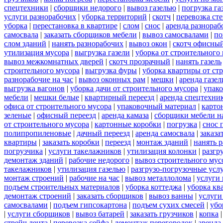
спецтехники
|
сборщики недорого
|
вывоз газелью
|
погрузка га
услуги разнорабочих
|
уборка территорий
|
скотч
|
перевозка ст
уборка
|
перестановка в квартире
|
слом
|
снос
|
аренда разнораб
самосвала
|
заказать сборщиков мебели
|
вывоз самосвалами
|
по
слом зданий
|
нанять разнорабочих
|
вывоз окон
|
скотч офисны
утилизация мусора
|
выгрузка газели
|
уборка от строительного
вывоз межкомнатных дверей
|
скотч прозрачный
|
нанять газель
строительного мусора
|
выгрузка фуры
|
уборка квартиры от ст
разнорабочие на час
|
вывоз оконных рам
|
мешки
|
аренда газел
выгрузка вагонов
|
уборка дачи от строительного мусора
|
упако
мебели
|
мешки белые
|
квартирный переезд
|
аренда спецтехни
офиса от строительного мусора
|
упаковочный материал
|
карто
зеленые
|
офисный переезд
|
аренда камаза
|
сборщики мебели на
от строительного мусора
|
картонные коробки
|
погрузка
|
снос 
полипропиленовые
|
дачный переезд
|
аренда самосвала
|
заказа
квартиры
|
заказать коробки
|
переезд
|
монтаж зданий
|
нанять 
погрузчика
|
услуги такелажников
|
утилизация колонки
|
разгр
демонтаж зданий
|
рабочие недорого
|
вывоз строительного мус
такелажников
|
утилизация газелью
|
разгрузо-погрузочные усл
монтаж строений
|
рабочие на час
|
вывоз металлолома
|
услуги 
подъем строительных материалов
|
уборка коттеджа
|
уборка кв
демонтаж строений
|
заказать сборщиков
|
вывоз ванны
|
услуги
самосвалами
|
подъем гипсокартона
|
подъем сухих смесей
|
убо
|
услуги сборщиков
|
вывоз батарей
|
заказать грузчиков
|
копка
стрейч лента
|
перевозка сейфа
|
демонтаж перегородок
|
аренда