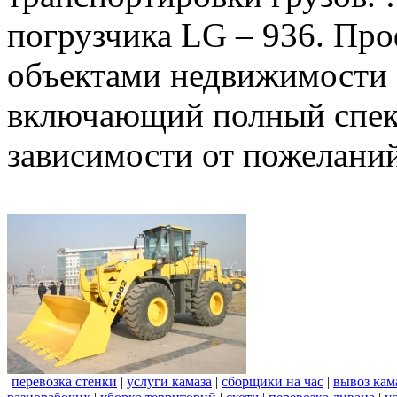
погрузчика LG – 936. Пр
объектами недвижимости 
включающий полный спект
зависимости от пожеланий
перевозка стенки
|
услуги камаза
|
сборщики на час
|
вывоз кам