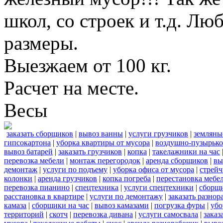
школ, со строек и т.д. Лю
размеры.
Выезжаем от 100 кг.
Расчет на месте.
Весы
заказать сборщиков
|
вывоз ванны
|
услуги грузчиков
|
земляны
гипсокартона
|
уборка квартиры от мусора
|
воздушно-пузырько
вывоз батарей
|
заказать грузчиков
|
копка
|
такелажники на час
перевозка мебели
|
монтаж перегородок
|
аренда сборщиков
|
вы
демонтаж
|
услуги по подъему
|
уборка офиса от мусора
|
стрейч
колонки
|
аренда грузчиков
|
копка погреба
|
перестановка мебе
перевозка пианино
|
спецтехника
|
услуги спецтехники
|
сборщи
расстановка в квартире
|
услуги по демонтажу
|
заказать разнор
камаза
|
сборщики на час
|
вывоз камазами
|
погрузка фуры
|
убо
территорий
|
скотч
|
перевозка дивана
|
услуги самосвала
|
заказ