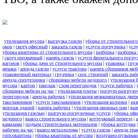
утилизация мусора
|
выгрузка газели
|
уборка от строительного
окон
|
скотч офисный
|
заказать газель
|
услуги погрузчика
|
усл
уборка квартиры от строительного мусора
|
разборка
|
разборка
|
скотч прозрачный
|
нанять газель
|
услуги фронтального погру
вагонов
|
уборка дачи от строительного мусора
|
упаковка
|
груз
мешки
|
аренда газели
|
услуги трактора
|
нанять сборщиков меб
упаковочный материал
|
грузчики
|
снос строений
|
заказать ра
аренда спецтехники
|
сборщики мебели недорого
|
утилизация 
мусора
|
картон
|
такелаж
|
слом перегородок
|
услуги рабочих
|
сборщики мебели на час
|
утилизация плиты
|
погрузо-разгрузо
перегородок
|
аренда рабочих
|
утилизация межкомнатных двер
такелажников
|
услуги такелажников
|
утилизация колонки
|
раз
монтаж зданий
|
нанять рабочих
|
утилизация оконных рам
|
выв
утилизация газелью
|
разгрузо-погрузочные услуги
|
уборка офи
недорого
|
вывоз строительного мусора
|
коттеджный переезд
|
камазами
|
подъем строительных материалов
|
уборка коттеджа
рабочие на час
|
вывоз металлолома
|
услуги газели
|
аренда тра
гипсокартона
|
уборка квартиры от мусора
|
воздушно-пузырько