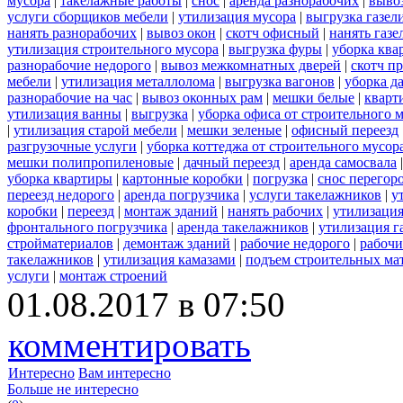
мусора
|
такелажные работы
|
снос
|
аренда разнорабочих
|
вывоз
услуги сборщиков мебели
|
утилизация мусора
|
выгрузка газел
нанять разнорабочих
|
вывоз окон
|
скотч офисный
|
нанять газе
утилизация строительного мусора
|
выгрузка фуры
|
уборка ква
разнорабочие недорого
|
вывоз межкомнатных дверей
|
скотч п
мебели
|
утилизация металлолома
|
выгрузка вагонов
|
уборка д
разнорабочие на час
|
вывоз оконных рам
|
мешки белые
|
кварт
утилизация ванны
|
выгрузка
|
уборка офиса от строительного 
|
утилизация старой мебели
|
мешки зеленые
|
офисный переезд
разгрузочные услуги
|
уборка коттеджа от строительного мусор
мешки полипропиленовые
|
дачный переезд
|
аренда самосвала
уборка квартиры
|
картонные коробки
|
погрузка
|
снос перегор
переезд недорого
|
аренда погрузчика
|
услуги такелажников
|
у
коробки
|
переезд
|
монтаж зданий
|
нанять рабочих
|
утилизаци
фронтального погрузчика
|
аренда такелажников
|
утилизация г
стройматериалов
|
демонтаж зданий
|
рабочие недорого
|
рабочи
такелажников
|
утилизация камазами
|
подъем строительных ма
услуги
|
монтаж строений
01.08.2017 в 07:50
комментировать
Интересно
Вам интересно
Больше не интересно