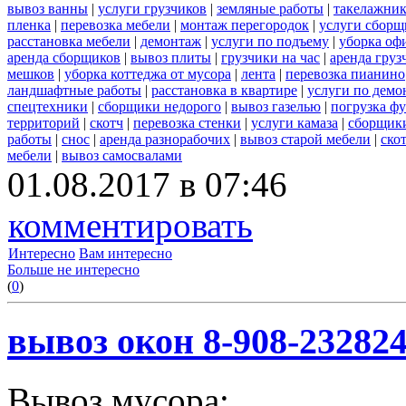
вывоз ванны
|
услуги грузчиков
|
земляные работы
|
такелажник
пленка
|
перевозка мебели
|
монтаж перегородок
|
услуги сборщ
расстановка мебели
|
демонтаж
|
услуги по подъему
|
уборка оф
аренда сборщиков
|
вывоз плиты
|
грузчики на час
|
аренда груз
мешков
|
уборка коттеджа от мусора
|
лента
|
перевозка пианино
ландшафтные работы
|
расстановка в квартире
|
услуги по демо
спецтехники
|
сборщики недорого
|
вывоз газелью
|
погрузка ф
территорий
|
скотч
|
перевозка стенки
|
услуги камаза
|
сборщики
работы
|
снос
|
аренда разнорабочих
|
вывоз старой мебели
|
ско
мебели
|
вывоз самосвалами
01.08.2017 в 07:46
комментировать
Интересно
Вам интересно
Больше не интересно
(
0
)
вывоз окон 8-908-23282
Вывоз мусора: