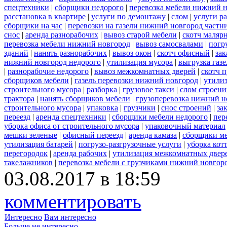
спецтехники
|
сборщики недорого
|
перевозка мебели нижний н
расстановка в квартире
|
услуги по демонтажу
|
слом
|
услуги р
сборщики на час
|
перевозки на газели нижний новгород частн
снос
|
аренда разнорабочих
|
вывоз старой мебели
|
скотч маляр
перевозка мебели нижний новгород
|
вывоз самосвалами
|
погр
зданий
|
нанять разнорабочих
|
вывоз окон
|
скотч офисный
|
зак
нижний новгород недорого
|
утилизация мусора
|
выгрузка газ
|
разнорабочие недорого
|
вывоз межкомнатных дверей
|
скотч 
сборщиков мебели
|
газель перевозки нижний новгород
|
утилиз
строительного мусора
|
разборка
|
грузовое такси
|
слом строен
трактора
|
нанять сборщиков мебели
|
грузоперевозка нижний н
строительного мусора
|
упаковка
|
грузчики
|
снос строений
|
за
переезд
|
аренда спецтехники
|
сборщики мебели недорого
|
пер
уборка офиса от строительного мусора
|
упаковочный материал
мешки зеленые
|
офисный переезд
|
аренда камаза
|
сборщики ме
утилизация батарей
|
погрузо-разгрузочные услуги
|
уборка кот
перегородок
|
аренда рабочих
|
утилизация межкомнатных двер
такелажников
|
перевозка мебели с грузчиками нижний новгор
03.08.2017 в 18:59
комментировать
Интересно
Вам интересно
Больше не интересно