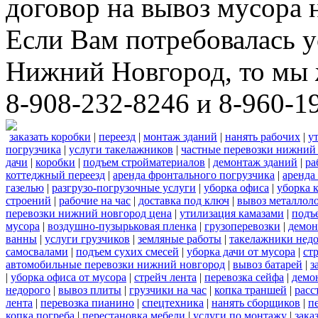
договор на вывоз мусора 
Если Вам потребовалась у
Нижний Новгород, то мы 
8-908-232-8246 и 8-960-1
заказать коробки
|
переезд
|
монтаж зданий
|
нанять рабочих
|
у
погрузчика
|
услуги такелажников
|
частные перевозки нижний
дачи
|
коробки
|
подъем стройматериалов
|
демонтаж зданий
|
ра
коттеджный переезд
|
аренда фронтального погрузчика
|
аренда
газелью
|
разгрузо-погрузочные услуги
|
уборка офиса
|
уборка 
строений
|
рабочие на час
|
доставка под ключ
|
вывоз металлол
перевозки нижний новгород цена
|
утилизация камазами
|
подъ
мусора
|
воздушно-пузырьковая пленка
|
грузоперевозки
|
демон
ванны
|
услуги грузчиков
|
земляные работы
|
такелажники нед
самосвалами
|
подъем сухих смесей
|
уборка дачи от мусора
|
ст
автомобильные перевозки нижний новгород
|
вывоз батарей
|
з
|
уборка офиса от мусора
|
стрейч лента
|
перевозка сейфа
|
демо
недорого
|
вывоз плиты
|
грузчики на час
|
копка траншей
|
расс
лента
|
перевозка пианино
|
спецтехника
|
нанять сборщиков
|
п
копка погреба
|
перестановка мебели
|
услуги по монтажу
|
зака