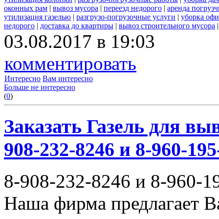
оконных рам
|
вывоз мусора
|
переезд недорого
|
аренда погрузч
утилизация газелью
|
разгрузо-погрузочные услуги
|
уборка офи
недорого
|
доставка до квартиры
|
вывоз строительного мусора
03.08.2017 в 19:03
комментировать
Интересно
Вам интересно
Больше не интересно
(
0
)
Заказать Газель для выв
908-232-8246 и 8-960-195
8-908-232-8246 и 8-960-1
Наша фирма предлагает В