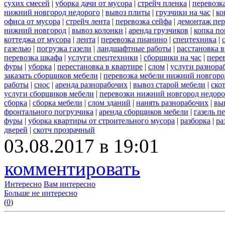
сухих смесей
|
уборка дачи от мусора
|
стрейч пленка
|
перевозк
нижний новгород недорого
|
вывоз плиты
|
грузчики на час
|
ко
офиса от мусора
|
стрейч лента
|
перевозка сейфа
|
демонтаж пер
нижний новгород
|
вывоз колонки
|
аренда грузчиков
|
копка по
коттеджа от мусора
|
лента
|
перевозка пианино
|
спецтехника
|
газелью
|
погрузка газели
|
ландшафтные работы
|
расстановка в
перевозка шкафа
|
услуги спецтехники
|
сборщики на час
|
пере
фуры
|
уборка
|
перестановка в квартире
|
слом
|
услуги разнора
заказать сборщиков мебели
|
перевозка мебели нижний новгоро
работы
|
снос
|
аренда разнорабочих
|
вывоз старой мебели
|
ско
услуги сборщиков мебели
|
перевозки нижний новгород недоро
сборка
|
сборка мебели
|
слом зданий
|
нанять разнорабочих
|
вы
фронтального погрузчика
|
аренда сборщиков мебели
|
газель п
фуры
|
уборка квартиры от строительного мусора
|
разборка
|
ра
дверей
|
скотч прозрачный
03.08.2017 в 19:01
комментировать
Интересно
Вам интересно
Больше не интересно
(
0
)