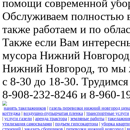
помощи современной убор
Обслуживаем полностью в
также работаем и по облас
Также если Вам интересны
мусора Нижний Новгород 
Нижний Новгород, то мы 
с 8-30 до 18-30. Трудимс
8-908-232-8246 и 8-960-1
нанять такелажников
|
газель перевозки нижний новгород цен
коттеджа
|
воздушно-пупырчатая пленка
|
транспортные услуги
|
услуги газели
|
аренда трактора
|
земляные работы
|
такелажни
утилизация самосвалами
|
подъем гипсокартона
|
уборка кварти
строений
|
заказать сборщиков
|
перевозки нижний новгород
|
в