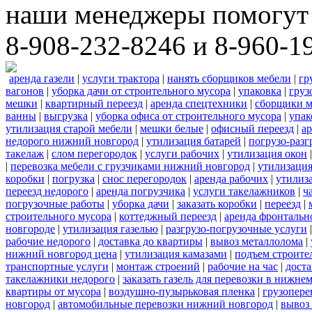
наши менеджеры помогут 
8-908-232-8246 и 8-960-1
аренда газели
|
услуги трактора
|
нанять сборщиков мебели
|
гр
вагонов
|
уборка дачи от строительного мусора
|
упаковка
|
груз
мешки
|
квартирный переезд
|
аренда спецтехники
|
сборщики м
ванны
|
выгрузка
|
уборка офиса от строительного мусора
|
упак
утилизация старой мебели
|
мешки белые
|
офисный переезд
|
ар
недорого нижний новгород
|
утилизация батарей
|
погрузо-разг
такелаж
|
слом перегородок
|
услуги рабочих
|
утилизация окон
|
перевозка мебели с грузчиками нижний новгород
|
утилизаци
коробки
|
погрузка
|
снос перегородок
|
аренда рабочих
|
утилиз
переезд недорого
|
аренда погрузчика
|
услуги такелажников
|
ч
погрузочные работы
|
уборка дачи
|
заказать коробки
|
переезд
|
строительного мусора
|
коттеджный переезд
|
аренда фронтальн
новгороде
|
утилизация газелью
|
разгрузо-погрузочные услуги
рабочие недорого
|
доставка до квартиры
|
вывоз металлолома
|
нижний новгород цена
|
утилизация камазами
|
подъем строите
транспортные услуги
|
монтаж строений
|
рабочие на час
|
доста
такелажники недорого
|
заказать газель для перевозки в нижне
квартиры от мусора
|
воздушно-пузырьковая пленка
|
грузопере
новгород
|
автомобильные перевозки нижний новгород
|
вывоз