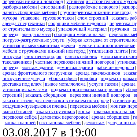
перевозки нижний новгород
|
утилизация строительного мусор
разборка мебели
|
снос зданий
|
разнорабочие недорого
|
разнор
нанять сборщиков мебели
|
грузоперевозка нижний новгород
|
мусора
|
упаковка
|
грузовое такси
|
слом строений
|
заказать ра
аренда спецтехники
|
сборщики мебели недорого
|
перевозка гр
от строительного мусора
|
упаковочный материал
|
грузчики
|
с
переезд
|
аренда камаза
|
сборщики мебели на час
|
перевозка ме
погрузо-разгрузочные услуги
|
уборка коттеджа от строительно
утилизация межкомнатных дверей
|
мешки полипропиленовые
мебели с грузчиками нижний новгород
|
утилизация плиты
|
по
погрузка
|
снос перегородок
|
нанять рабочих
|
утилизация окон
такелажников
|
частные перевозки нижний новгород
|
утилизац
переезд
|
монтаж зданий
|
демонтаж зданий
|
рабочие недорого
аренда фронтального погрузчика
|
аренда такелажников
|
заказ
погрузочные услуги
|
уборка офиса
|
коробки
|
подъем строймат
доставка под ключ
|
вывоз металлолома
|
услуги газели
|
аренда
утилизация камазами
|
подъем строительных материалов
|
уборк
строений
|
заказать сборщиков
|
перевозки нижний новгород
|
в
заказать газель для перевозки в нижнем новгороде
|
утилизация
воздушно-пузырьковая пленка
|
перевозка мебели
|
монтаж пере
вывоз батарей
|
заказать грузчиков
|
копка
|
такелажники на час
перевозка сейфа
|
демонтаж перегородок
|
аренда сборщиков
|
г
|
копка траншей
|
расстановка мебели
|
демонтаж
|
услуги по по
03.08.2017 в 19:00