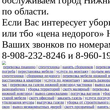
обслуживаем город Нижни
по области.
Если Вас интересует убо
или тбо «цена недорого»
Ваших звонков по номера
8-908-232-8246 и 8-960-1
перевозка пианино
|
спецтехника
|
нанять сборщиков
|
перевоз
погреба
|
перестановка мебели
|
услуги по монтажу
|
подъем ме
спецтехники
|
сборщики недорого
|
перевозка мебели нижний н
расстановка в квартире
|
услуги по демонтажу
|
заказать разнор
час
|
перевозки на газели нижний новгород частники
|
вывоз к
разнорабочих
|
уборка территорий
|
скотч малярный
|
перевозка
нижний новгород
|
вывоз самосвалами
|
погрузка вагонов
|
убор
старой мебели
|
скотч офисный
|
заказать газель
|
услуги погруз
утилизация мусора
|
выгрузка газели
|
уборка от строительного
окон
|
вывоз межкомнатных дверей
|
скотч прозрачный
|
нанять 