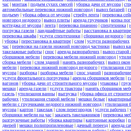
час
|
монтаж
|
подъем сухих смесей
|
уборка дачи от мусора
|
стр
автомобильные перевозки нижний новгород
|
вывоз батарей
|
г
подъему
|
уборка офиса от мусора
|
стрейч лента
|
перевозка сей
новгород недорого
|
вывоз плиты
|
аренда грузчиков
|
копка пог
коттеджа от мусора
|
лента
|
перевозка пианино
|
спецтехника
|
погрузка газели
|
ландшафтные работы
|
расстановка в квартире
перевозка шкафа
|
услуги спецтехники
|
сборщики недорого
|
п
|
уборка
|
перестановка в квартире
|
слом
|
услуги разнорабочих
час
|
перевозки на газели нижний новгород частники
|
вывоз к
такелажные работы
|
снос
|
аренда разнорабочих
|
вывоз старой
сборщиков мебели
|
перевозка мебели нижний новгород
|
утили
сборка мебели
|
слом зданий
|
нанять разнорабочих
|
вывоз окон
мебели
|
перевозки нижний новгород недорого
|
утилизация ст
мусора
|
разборка
|
разборка мебели
|
снос зданий
|
разнорабочие
услуги фронтального погрузчика
|
аренда сборщиков мебели
|
г
вагонов
|
уборка дачи от строительного мусора
|
упаковка
|
груз
мешки
|
аренда газели
|
услуги трактора
|
нанять сборщиков меб
газель
|
утилизация ванны
|
выгрузка
|
уборка офиса от строите
рабочих
|
утилизация старой мебели
|
мешки белые
|
квартирный
мебели с грузчиками недорого нижний новгород
|
утилизация 
мусора
|
картон
|
такелаж
|
слом перегородок
|
услуги рабочих
|
сборщики мебели на час
|
заказать такелажников
|
перевозка ме
разгрузочные работы
|
уборка квартиры
|
картонные коробки
|
п
дверей
|
мешки полипропиленовые
|
дачный переезд
|
аренда са
утилизация колонки
|
разгрузо-погрузочные работы
|
уборка да