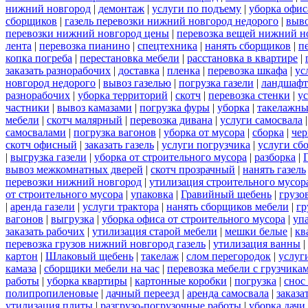
нижний новгород
|
демонтаж
|
услуги по подъему
|
уборка офис
сборщиков
|
газель перевозки нижний новгород недорого
|
выв
перевозки нижний новгород цены
|
перевозка вещей нижний н
лента
|
перевозка пианино
|
спецтехника
|
нанять сборщиков
|
п
копка погреба
|
перестановка мебели
|
расстановка в квартире
|
заказать разнорабочих
|
доставка
|
пленка
|
перевозка шкафа
|
ус
новгород недорого
|
вывоз газелью
|
погрузка газели
|
ландшафт
разнорабочих
|
уборка территорий
|
скотч
|
перевозка стенки
|
ус
частники
|
вывоз камазами
|
погрузка фуры
|
уборка
|
такелажны
мебели
|
скотч малярный
|
перевозка дивана
|
услуги самосвала
самосвалами
|
погрузка вагонов
|
уборка от мусора
|
сборка
|
чер
скотч офисный
|
заказать газель
|
услуги погрузчика
|
услуги сб
|
выгрузка газели
|
уборка от строительного мусора
|
разборка
|
вывоз межкомнатных дверей
|
скотч прозрачный
|
нанять газель
перевозки нижний новгород
|
утилизация строительного мусор
от строительного мусора
|
упаковка
|
Гравийный щебень
|
грузо
|
аренда газели
|
услуги трактора
|
нанять сборщиков мебели
|
гр
вагонов
|
выгрузка
|
уборка офиса от строительного мусора
|
уп
заказать рабочих
|
утилизация старой мебели
|
мешки белые
|
кв
перевозка грузов нижний новгород газель
|
утилизация ванны
|
картон
|
Шлаковый щебень
|
такелаж
|
слом перегородок
|
услуг
камаза
|
сборщики мебели на час
|
перевозка мебели с грузчик
работы
|
уборка квартиры
|
картонные коробки
|
погрузка
|
снос
полипропиленовые
|
дачный переезд
|
аренда самосвала
|
заказа
утилизация плиты
|
разгрузо-погрузочные работы
|
уборка дачи