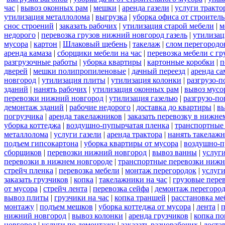
час
|
вывоз оконных рам
|
мешки
|
аренда газели
|
услуги тракто
утилизация металлолома
|
выгрузка
|
уборка офиса от строител
снос строений
|
заказать рабочих
|
утилизация старой мебели
|
м
недорого
|
перевозка грузов нижний новгород газель
|
утилизац
мусора
|
картон
|
Шлаковый щебень
|
такелаж
|
слом перегородо
аренда камаза
|
сборщики мебели на час
|
перевозка мебели с г
разгрузочные работы
|
уборка квартиры
|
картонные коробки
|
п
дверей
|
мешки полипропиленовые
|
дачный переезд
|
аренда са
новгород
|
утилизация плиты
|
утилизация колонки
|
разгрузо-п
зданий
|
нанять рабочих
|
утилизация оконных рам
|
вывоз мусо
перевозки нижний новгород
|
утилизация газелью
|
разгрузо-по
демонтаж зданий
|
рабочие недорого
|
доставка до квартиры
|
вы
погрузчика
|
аренда такелажников
|
заказать перевозку в нижне
уборка коттеджа
|
воздушно-пупырчатая пленка
|
транспортные
металлолома
|
услуги газели
|
аренда трактора
|
нанять такелаж
подъем гипсокартона
|
уборка квартиры от мусора
|
воздушно-п
сборщиков
|
перевозки нижний новгород
|
вывоз ванны
|
услуги
перевозки в нижнем новгороде
|
транспортные перевозки нижн
стрейч пленка
|
перевозка мебели
|
монтаж перегородок
|
услуг
заказать грузчиков
|
копка
|
такелажники на час
|
грузовые пере
от мусора
|
стрейч лента
|
перевозка сейфа
|
демонтаж перегоро
вывоз плиты
|
грузчики на час
|
копка траншей
|
расстановка ме
монтажу
|
подъем мешков
|
уборка коттеджа от мусора
|
лента
|
п
нижний новгород
|
вывоз колонки
|
аренда грузчиков
|
копка по
новгород
|
услуги по демонтажу
|
заказать разнорабочих
|
доста