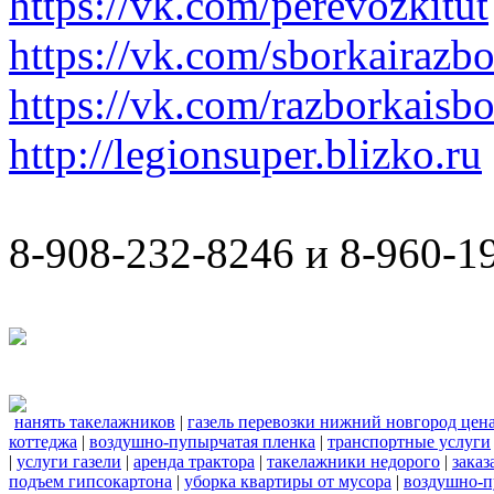
https://vk.com/perevozkitut
https://vk.com/sborkairazb
https://vk.com/razborkaisb
http://legionsuper.blizko.ru
8-908-232-8246 и 8-960-1
нанять такелажников
|
газель перевозки нижний новгород цен
коттеджа
|
воздушно-пупырчатая пленка
|
транспортные услуги
|
услуги газели
|
аренда трактора
|
такелажники недорого
|
заказ
подъем гипсокартона
|
уборка квартиры от мусора
|
воздушно-п