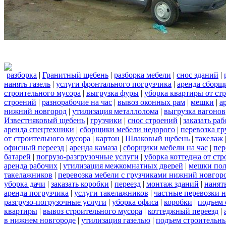
разборка
|
Гранитный щебень
|
разборка мебели
|
снос зданий
|
нанять газель
|
услуги фронтального погрузчика
|
аренда сборщ
строительного мусора
|
выгрузка фуры
|
уборка квартиры от ст
строений
|
разнорабочие на час
|
вывоз оконных рам
|
мешки
|
а
нижний новгород
|
утилизация металлолома
|
выгрузка вагонов
Известняковый щебень
|
грузчики
|
снос строений
|
заказать ра
аренда спецтехники
|
сборщики мебели недорого
|
перевозка гр
от строительного мусора
|
картон
|
Шлаковый щебень
|
такелаж
офисный переезд
|
аренда камаза
|
сборщики мебели на час
|
пер
батарей
|
погрузо-разгрузочные услуги
|
уборка коттеджа от ст
аренда рабочих
|
утилизация межкомнатных дверей
|
мешки по
такелажников
|
перевозка мебели с грузчиками нижний новгор
уборка дачи
|
заказать коробки
|
переезд
|
монтаж зданий
|
нанят
аренда погрузчика
|
услуги такелажников
|
частные перевозки 
разгрузо-погрузочные услуги
|
уборка офиса
|
коробки
|
подъем 
квартиры
|
вывоз строительного мусора
|
коттеджный переезд
|
в нижнем новгороде
|
утилизация газелью
|
подъем строительн