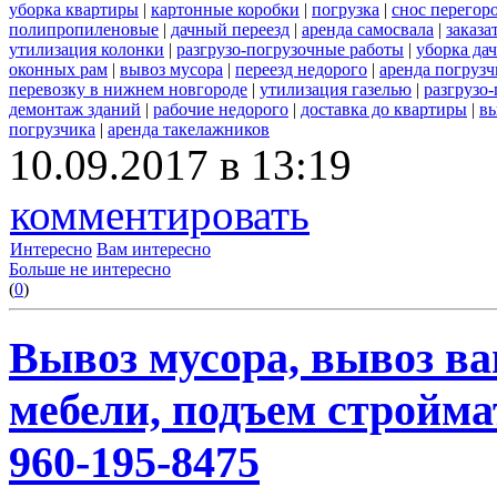
уборка квартиры
|
картонные коробки
|
погрузка
|
снос перегор
полипропиленовые
|
дачный переезд
|
аренда самосвала
|
заказа
утилизация колонки
|
разгрузо-погрузочные работы
|
уборка да
оконных рам
|
вывоз мусора
|
переезд недорого
|
аренда погрузч
перевозку в нижнем новгороде
|
утилизация газелью
|
разгрузо
демонтаж зданий
|
рабочие недорого
|
доставка до квартиры
|
вы
погрузчика
|
аренда такелажников
10.09.2017 в 13:19
комментировать
Интересно
Вам интересно
Больше не интересно
(
0
)
Вывоз мусора, вывоз ва
мебели, подъем строймат
960-195-8475