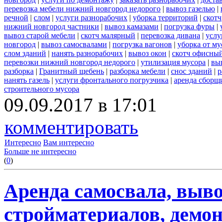
перевозка мебели нижний новгород недорого
|
вывоз газелью
|
речной
|
слом
|
услуги разнорабочих
|
уборка территорий
|
скотч
нижний новгород частники
|
вывоз камазами
|
погрузка фуры
|
вывоз старой мебели
|
скотч малярный
|
перевозка дивана
|
услу
новгород
|
вывоз самосвалами
|
погрузка вагонов
|
уборка от му
слом зданий
|
нанять разнорабочих
|
вывоз окон
|
скотч офисны
перевозки нижний новгород недорого
|
утилизация мусора
|
вы
разборка
|
Гранитный щебень
|
разборка мебели
|
снос зданий
|
р
нанять газель
|
услуги фронтального погрузчика
|
аренда сборщ
строительного мусора
09.09.2017 в 17:01
комментировать
Интересно
Вам интересно
Больше не интересно
(
0
)
Аренда самосвала, выво
стройматериалов, демон