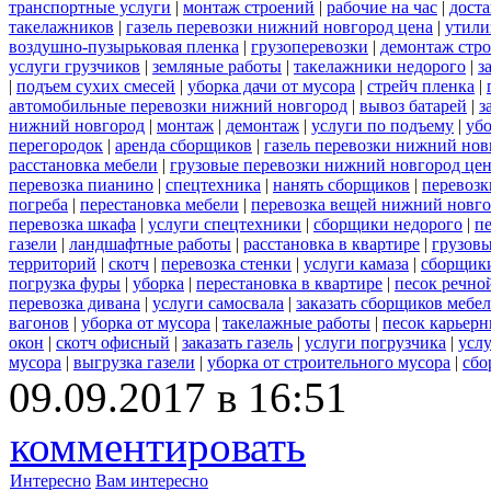
транспортные услуги
|
монтаж строений
|
рабочие на час
|
доста
такелажников
|
газель перевозки нижний новгород цена
|
утили
воздушно-пузырьковая пленка
|
грузоперевозки
|
демонтаж стр
услуги грузчиков
|
земляные работы
|
такелажники недорого
|
з
|
подъем сухих смесей
|
уборка дачи от мусора
|
стрейч пленка
|
автомобильные перевозки нижний новгород
|
вывоз батарей
|
з
нижний новгород
|
монтаж
|
демонтаж
|
услуги по подъему
|
убо
перегородок
|
аренда сборщиков
|
газель перевозки нижний нов
расстановка мебели
|
грузовые перевозки нижний новгород це
перевозка пианино
|
спецтехника
|
нанять сборщиков
|
перевозк
погреба
|
перестановка мебели
|
перевозка вещей нижний новг
перевозка шкафа
|
услуги спецтехники
|
сборщики недорого
|
п
газели
|
ландшафтные работы
|
расстановка в квартире
|
грузовы
территорий
|
скотч
|
перевозка стенки
|
услуги камаза
|
сборщики
погрузка фуры
|
уборка
|
перестановка в квартире
|
песок речно
перевозка дивана
|
услуги самосвала
|
заказать сборщиков мебе
вагонов
|
уборка от мусора
|
такелажные работы
|
песок карьер
окон
|
скотч офисный
|
заказать газель
|
услуги погрузчика
|
усл
мусора
|
выгрузка газели
|
уборка от строительного мусора
|
сбо
09.09.2017 в 16:51
комментировать
Интересно
Вам интересно