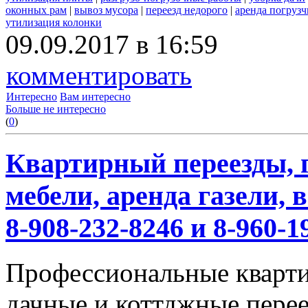
оконных рам
|
вывоз мусора
|
переезд недорого
|
аренда погрузч
утилизация колонки
09.09.2017 в 16:59
комментировать
Интересно
Вам интересно
Больше не интересно
(
0
)
Квартирный переезды, г
мебели, аренда газели,
8-908-232-8246 и 8-960-1
Профессиональные кварти
дачные и коттджные перее