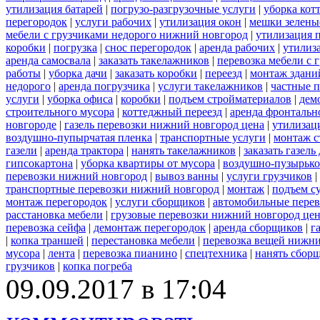
утилизация батарей
|
погрузо-разгрузочные услуги
|
уборка кот
перегородок
|
услуги рабочих
|
утилизация окон
|
мешки зелены
мебели с грузчиками недорого нижний новгород
|
утилизация 
коробки
|
погрузка
|
снос перегородок
|
аренда рабочих
|
утилиз
аренда самосвала
|
заказать такелажников
|
перевозка мебели с
работы
|
уборка дачи
|
заказать коробки
|
переезд
|
монтаж здани
недорого
|
аренда погрузчика
|
услуги такелажников
|
частные 
услуги
|
уборка офиса
|
коробки
|
подъем стройматериалов
|
дем
строительного мусора
|
коттеджный переезд
|
аренда фронтальн
новгороде
|
газель перевозки нижний новгород цена
|
утилизац
воздушно-пупырчатая пленка
|
транспортные услуги
|
монтаж с
газели
|
аренда трактора
|
нанять такелажников
|
заказать газел
гипсокартона
|
уборка квартиры от мусора
|
воздушно-пузырько
перевозки нижний новгород
|
вывоз ванны
|
услуги грузчиков
|
транспортные перевозки нижний новгород
|
монтаж
|
подъем с
монтаж перегородок
|
услуги сборщиков
|
автомобильные пере
расстановка мебели
|
грузовые перевозки нижний новгород це
перевозка сейфа
|
демонтаж перегородок
|
аренда сборщиков
|
г
|
копка траншей
|
перестановка мебели
|
перевозка вещей нижн
мусора
|
лента
|
перевозка пианино
|
спецтехника
|
нанять сбор
грузчиков
|
копка погреба
09.09.2017 в 17:04