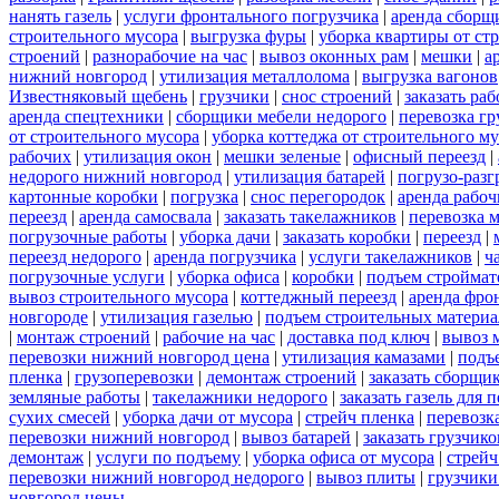
нанять газель
|
услуги фронтального погрузчика
|
аренда сборщ
строительного мусора
|
выгрузка фуры
|
уборка квартиры от ст
строений
|
разнорабочие на час
|
вывоз оконных рам
|
мешки
|
а
нижний новгород
|
утилизация металлолома
|
выгрузка вагонов
Известняковый щебень
|
грузчики
|
снос строений
|
заказать ра
аренда спецтехники
|
сборщики мебели недорого
|
перевозка гр
от строительного мусора
|
уборка коттеджа от строительного м
рабочих
|
утилизация окон
|
мешки зеленые
|
офисный переезд
|
недорого нижний новгород
|
утилизация батарей
|
погрузо-разг
картонные коробки
|
погрузка
|
снос перегородок
|
аренда рабоч
переезд
|
аренда самосвала
|
заказать такелажников
|
перевозка 
погрузочные работы
|
уборка дачи
|
заказать коробки
|
переезд
|
переезд недорого
|
аренда погрузчика
|
услуги такелажников
|
ч
погрузочные услуги
|
уборка офиса
|
коробки
|
подъем строймат
вывоз строительного мусора
|
коттеджный переезд
|
аренда фро
новгороде
|
утилизация газелью
|
подъем строительных материа
|
монтаж строений
|
рабочие на час
|
доставка под ключ
|
вывоз 
перевозки нижний новгород цена
|
утилизация камазами
|
подъ
пленка
|
грузоперевозки
|
демонтаж строений
|
заказать сборщи
земляные работы
|
такелажники недорого
|
заказать газель для
сухих смесей
|
уборка дачи от мусора
|
стрейч пленка
|
перевозк
перевозки нижний новгород
|
вывоз батарей
|
заказать грузчико
демонтаж
|
услуги по подъему
|
уборка офиса от мусора
|
стрейч
перевозки нижний новгород недорого
|
вывоз плиты
|
грузчики
новгород цены