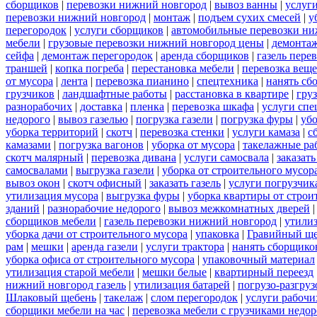
сборщиков
|
перевозки нижний новгород
|
вывоз ванны
|
услуги
перевозки нижний новгород
|
монтаж
|
подъем сухих смесей
|
у
перегородок
|
услуги сборщиков
|
автомобильные перевозки ни
мебели
|
грузовые перевозки нижний новгород цены
|
демонта
сейфа
|
демонтаж перегородок
|
аренда сборщиков
|
газель пере
траншей
|
копка погреба
|
перестановка мебели
|
перевозка вещ
от мусора
|
лента
|
перевозка пианино
|
спецтехника
|
нанять сб
грузчиков
|
ландшафтные работы
|
расстановка в квартире
|
гру
разнорабочих
|
доставка
|
пленка
|
перевозка шкафа
|
услуги спе
недорого
|
вывоз газелью
|
погрузка газели
|
погрузка фуры
|
уб
уборка территорий
|
скотч
|
перевозка стенки
|
услуги камаза
|
с
камазами
|
погрузка вагонов
|
уборка от мусора
|
такелажные ра
скотч малярный
|
перевозка дивана
|
услуги самосвала
|
заказат
самосвалами
|
выгрузка газели
|
уборка от строительного мусор
вывоз окон
|
скотч офисный
|
заказать газель
|
услуги погрузчик
утилизация мусора
|
выгрузка фуры
|
уборка квартиры от строи
зданий
|
разнорабочие недорого
|
вывоз межкомнатных дверей
сборщиков мебели
|
газель перевозки нижний новгород
|
утилиз
уборка дачи от строительного мусора
|
упаковка
|
Гравийный ще
рам
|
мешки
|
аренда газели
|
услуги трактора
|
нанять сборщико
уборка офиса от строительного мусора
|
упаковочный материал
утилизация старой мебели
|
мешки белые
|
квартирный переезд
нижний новгород газель
|
утилизация батарей
|
погрузо-разгру
Шлаковый щебень
|
такелаж
|
слом перегородок
|
услуги рабочи
сборщики мебели на час
|
перевозка мебели с грузчиками недо