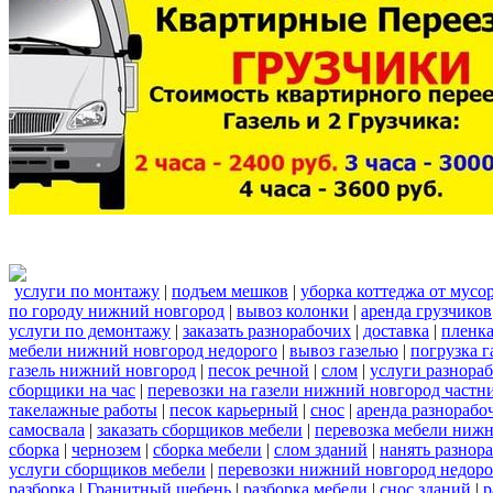
услуги по монтажу
|
подъем мешков
|
уборка коттеджа от мусо
по городу нижний новгород
|
вывоз колонки
|
аренда грузчиков
услуги по демонтажу
|
заказать разнорабочих
|
доставка
|
пленк
мебели нижний новгород недорого
|
вывоз газелью
|
погрузка г
газель нижний новгород
|
песок речной
|
слом
|
услуги разнора
сборщики на час
|
перевозки на газели нижний новгород частн
такелажные работы
|
песок карьерный
|
снос
|
аренда разнорабо
самосвала
|
заказать сборщиков мебели
|
перевозка мебели ниж
сборка
|
чернозем
|
сборка мебели
|
слом зданий
|
нанять разнор
услуги сборщиков мебели
|
перевозки нижний новгород недоро
разборка
|
Гранитный щебень
|
разборка мебели
|
снос зданий
|
р