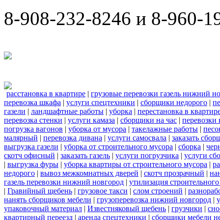
8-908-232-8246 и 8-960-1
расстановка в квартире
|
грузовые перевозки газель нижний н
перевозка шкафа
|
услуги спецтехники
|
сборщики недорого
|
п
газели
|
ландшафтные работы
|
уборка
|
перестановка в квартир
перевозка стенки
|
услуги камаза
|
сборщики на час
|
перевозки 
погрузка вагонов
|
уборка от мусора
|
такелажные работы
|
песо
малярный
|
перевозка дивана
|
услуги самосвала
|
заказать сбор
выгрузка газели
|
уборка от строительного мусора
|
сборка
|
чер
скотч офисный
|
заказать газель
|
услуги погрузчика
|
услуги сб
|
выгрузка фуры
|
уборка квартиры от строительного мусора
|
ра
недорого
|
вывоз межкомнатных дверей
|
скотч прозрачный
|
на
газель перевозки нижний новгород
|
утилизация строительного
|
Гравийный щебень
|
грузовое такси
|
слом строений
|
разнораб
нанять сборщиков мебели
|
грузоперевозка нижний новгород
|
упаковочный материал
|
Известняковый щебень
|
грузчики
|
сно
квартирный переезд
|
аренда спецтехники
|
сборщики мебели н