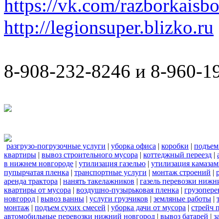
https://vk.com/razborkaisb
http://legionsuper.blizko.ru
8-908-232-8246 и 8-960-1
разгрузо-погрузочные услуги
|
уборка офиса
|
коробки
|
подъем
квартиры
|
вывоз строительного мусора
|
коттеджный переезд
|
в нижнем новгороде
|
утилизация газелью
|
утилизация камаза
пупырчатая пленка
|
транспортные услуги
|
монтаж строений
|
аренда трактора
|
нанять такелажников
|
газель перевозки нижн
квартиры от мусора
|
воздушно-пузырьковая пленка
|
грузопере
новгород
|
вывоз ванны
|
услуги грузчиков
|
земляные работы
|
монтаж
|
подъем сухих смесей
|
уборка дачи от мусора
|
стрейч 
автомобильные перевозки нижний новгород
|
вывоз батарей
|
з